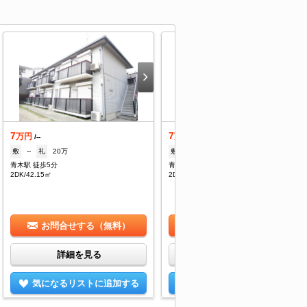
7
7
万円
万円
/--
/--
敷
--
礼
20万
敷
なし
礼
200,000円
青木駅 徒歩5分
青木駅 徒歩3分
2DK/42.15㎡
2DK/42.15㎡
お問合せする（無料）
お問合せする（無料）
詳細を見る
詳細を見る
気になるリストに追加する
気になるリストに追加する