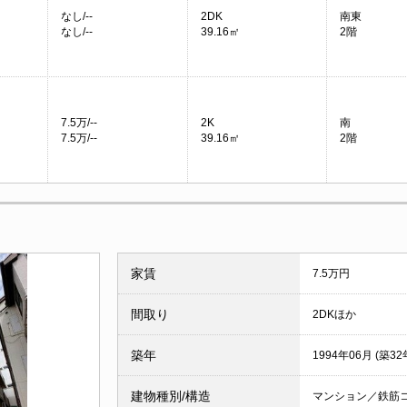
なし/--
2DK
南東
なし/--
39.16㎡
2階
7.5万/--
2K
南
7.5万/--
39.16㎡
2階
家賃
7.5万円
間取り
2DKほか
築年
1994年06月 (築32
建物種別/構造
マンション／鉄筋