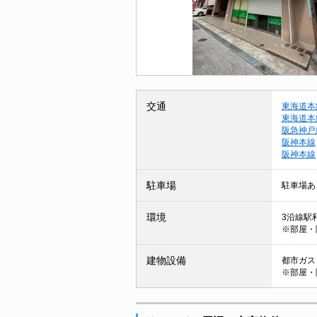
交通
東海道本
東海道本
阪急神戸
阪神本線
阪神本線
駐車場
駐車場あ
環境
3沿線駅
※部屋・
建物設備
都市ガス /
※部屋・