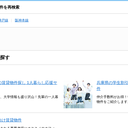
件を再検索
神戸線
阪神本線
探す
賃貸物件探し 1人暮らし応援サ
兵庫県の学生割
件
、大学情報も盛り沢山！先輩の一人暮
仲介手数料がお得！
物件をご紹介します
向け賃貸物件