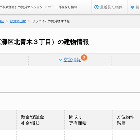
最近見た物件
気
戸市東灘区）の賃貸マンション･アパート･部屋探し情報
灘区
摂津本山駅
リラハイムの賃貸物件情報
東灘区北青木３丁目）の建物情報
2
空室情報
敷金/保証金
間取り
方位物件
礼金/償却
専有面積
階層