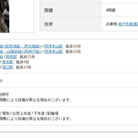
階建
4階建
住所
兵庫県
神戸市東灘
線<琵琶湖線・JR京都線>
/
摂津本山駅
徒歩
16
分
線・山陽本線<JR神戸線>
/
摂津本山駅
徒歩
16
分
線
/
岡本駅
徒歩
22
分
/
青木駅
徒歩
4
分
/
深江駅
徒歩
15
分
り
利用可
階数により設備が異なる場合がございます。
 電気 / 公営上水道 / 下水道 / 駐輪場
階数により設備が異なる場合がございます。