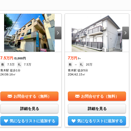
7.5
7
万円
万円
/3,000円
/--
敷
7.5万
礼
7.5万
敷
--
礼
20万
青木駅 徒歩1分
青木駅 徒歩5分
2K/39.16㎡
2DK/42.15㎡
お問合せする（無料）
お問合せする（無料）
詳細を見る
詳細を見る
気になるリストに追加する
気になるリストに追加する