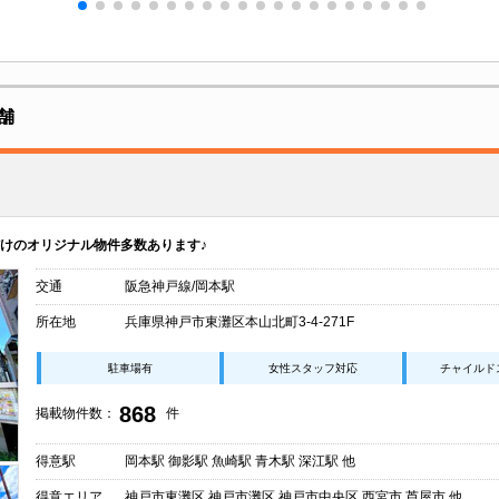
舗
けのオリジナル物件多数あります♪
交通
阪急神戸線/岡本駅
所在地
兵庫県神戸市東灘区本山北町3-4-271F
駐車場有
女性スタッフ対応
チャイルド
868
掲載物件数：
件
得意駅
岡本駅 御影駅 魚崎駅 青木駅 深江駅 他
得意エリア
神戸市東灘区 神戸市灘区 神戸市中央区 西宮市 芦屋市 他