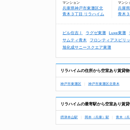
マンション
マンシ
兵庫県神戸市東灘区北
兵庫県
青木３丁目 リラハイム
青木３
ーポラ
ビル住吉Ⅰ
ラグゼ東灘
Luxe東灘
サムティ青木
フロンティアスピリット
旭化成サニースクエア東灘
リラハイムの住所から空室あり賃貸物
神戸市東灘区
神戸市東灘区北青木
リラハイムの最寄駅から空室あり賃貸
摂津本山駅
岡本（兵庫）駅
青木（兵