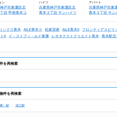
ョン
ハイツ
アパート
神戸市東灘区北
兵庫県神戸市東灘区北
兵庫県神戸市東
丁目 甲南青木コ
青木３丁目 サンハイツ
青木３丁目 サン
ス（308）
リンクス青木
AILE青木Ⅱ
松家貸家
AILE青木II
フロンティアスピリ
II
イ－ストフィ－ルド東灘
レオネクストクリエイト青木
青木駅北
件を再検索
物件を再検索
庫）駅
深江駅