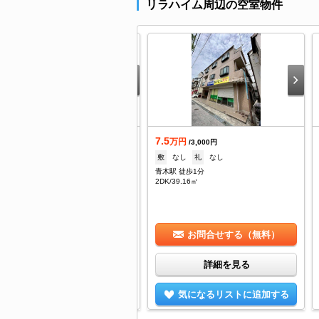
リラハイム周辺の空室物件
.5
7.5
万円
万円
/6,000円
/3,000円
--
礼
--
敷
なし
礼
なし
木駅 徒歩1分
青木駅 徒歩1分
/25.05㎡
2DK/39.16㎡
お問合せする（無料）
お問合せする（無料）
詳細を見る
詳細を見る
気になるリストに追加する
気になるリストに追加する