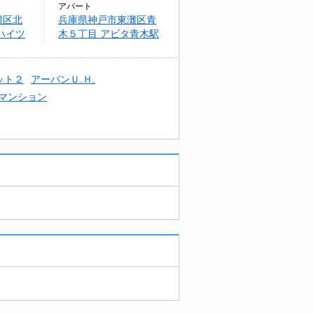
アパート
灘区北
兵庫県神戸市東灘区青
ハイツ
木５丁目 アビタ青木駅
前
ット２
アーバンＵ.Ｈ.
マンション