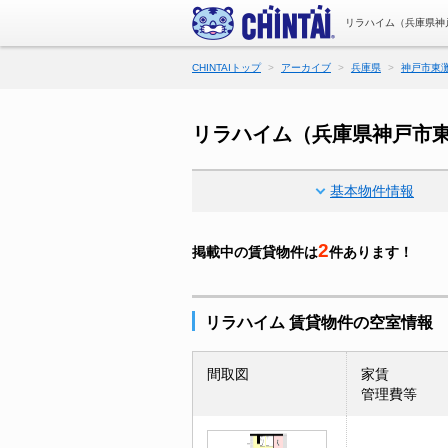
リラハイム（兵庫県神
CHINTAIトップ
アーカイブ
兵庫県
神戸市東
リラハイム（兵庫県神戸市
基本物件情報
2
掲載中の賃貸物件は
件あります！
リラハイム 賃貸物件の空室情報
間取図
家賃
管理費等