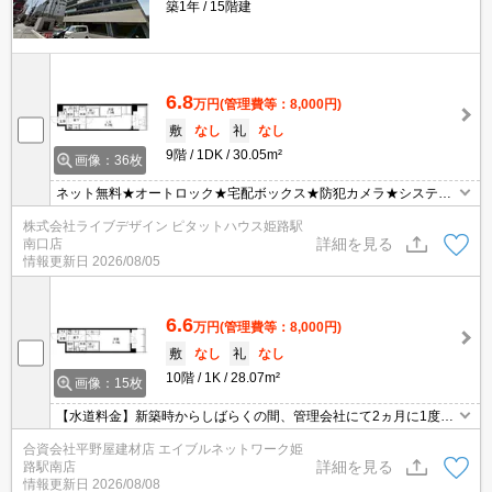
築1年
15階建
6.8
万円
(管理費等：8,000円)
敷
なし
礼
なし
9階
1DK
30.05m²
画像：36枚
ネット無料★オートロック★宅配ボックス★防犯カメラ★システム
キッチン★浴室乾燥★
株式会社ライブデザイン ピタットハウス姫路駅
詳細を見る
南口店
情報更新日
2026/08/05
6.6
万円
(管理費等：8,000円)
敷
なし
礼
なし
10階
1K
28.07m²
画像：15枚
【水道料金】新築時からしばらくの間、管理会社にて2ヵ月に1度検
針・家賃と一緒にご請求になります後々姫路市水道局と入居者様の
合資会社平野屋建材店 エイブルネットワーク姫
直接契約になります。
詳細を見る
路駅南店
情報更新日
2026/08/08