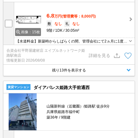
6.8
万円
(管理費等：8,000円)
敷
なし
礼
なし
9階
1DK
30.05m²
画像：15枚
【水道料金】新築時からしばらくの間、管理会社にて2ヵ月に1度検
針・家賃と一緒にご請求になります後々姫路市水道局と入居者様の
合資会社平野屋建材店 エイブルネットワーク姫
直接契約になります。
詳細を見る
路駅南店
情報更新日
2026/08/08
残り13件を表示する
ダイアパレス姫路大手前通西
賃貸マンション
山陽新幹線（近畿圏）/姫路駅 徒歩9分
兵庫県姫路市福中町
築36年
9階建