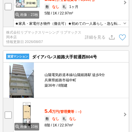
敷
なし
礼
1ヶ月
5階
1K
22.97m²
画像：23枚
★家具・家電付き物件（撤去可）★初めての一人暮らし・急な転勤
などにオススメ★当社グループ管理のため諸条件相談可能となって
株式会社リブマックスリーシング リブマックス
おり、モバイルWiFiも無料でレンタル・初期費用クレジット支払可
詳細を見る
岡本店
能です♪土日祝日は混み合いますのでお早めにご予約ください。オン
情報更新日
2026/08/07
ライン内覧・契約可能な為一度も来店せずとも問題ありません♪
ダイアパレス姫路大手前通西804号
賃貸マンション
山陽電気鉄道本線/山陽姫路駅 徒歩9分
兵庫県姫路市福中町
築36年
8階建
5.4
万円
(管理費等：--)
敷
なし
礼
なし
8階
1K
22.97m²
画像：10枚