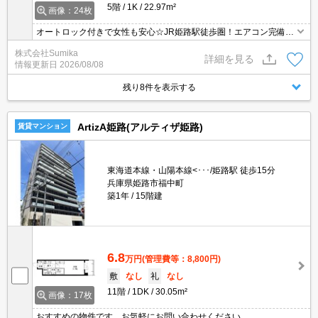
5階
1K
22.97m²
画像：24枚
オートロック付きで女性も安心☆JR姫路駅徒歩圏！エアコン完備で
快適♪
株式会社Sumika
詳細を見る
情報更新日
2026/08/08
残り8件を表示する
ArtizA姫路(アルティザ姫路)
賃貸マンション
東海道本線・山陽本線<･･･/姫路駅 徒歩15分
兵庫県姫路市福中町
築1年
15階建
6.8
万円
(管理費等：8,800円)
敷
なし
礼
なし
11階
1DK
30.05m²
画像：17枚
おすすめの物件です お気軽にお問い合わせください