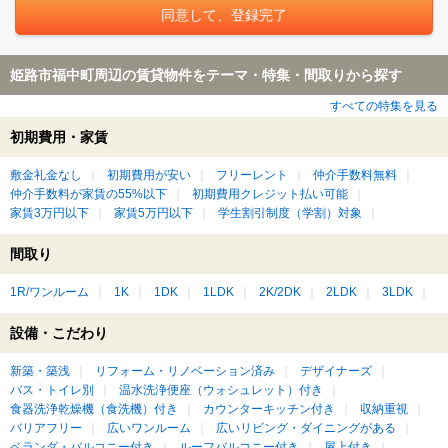
姫路市福中町周辺の賃貸物件をテーマ・特集・間取りから探す
すべての特集を見る
初期費用・家賃
敷金礼金なし
初期費用が安い
フリーレント
仲介手数料無料
仲介手数料が家賃の55%以下
初期費用クレジット払い可能
家賃3万円以下
家賃5万円以下
学生割引制度（学割）対象
間取り
1R/ワンルーム
1K
1DK
1LDK
2K/2DK
2LDK
3LDK
設備・こだわり
新築・築浅
リフォーム・リノベーション済み
デザイナーズ
バス・トイレ別
温水洗浄便座（ウォシュレット）付き
食器洗浄乾燥機（食洗機）付き
カウンターキッチン付き
収納重視
バリアフリー
広いワンルーム
広いリビング・ダイニングがある
ベランダ・バルコニー付き
ルーフバルコニー付き
屋上付き