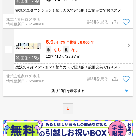
画像：25枚
築浅の単身マンション！都市ガスで経済的！設備充実でおススメ！
株式会社家ログ 本店
詳細を見る
情報更新日
2026/08/08
6.9
万円
(管理費等：8,000円)
敷
なし
礼
なし
12階
1DK
27.97m²
画像：25枚
築浅の単身マンション！都市ガスで経済的！設備充実でおススメ！
株式会社家ログ 本店
詳細を見る
情報更新日
2026/08/08
残り45件を表示する
1