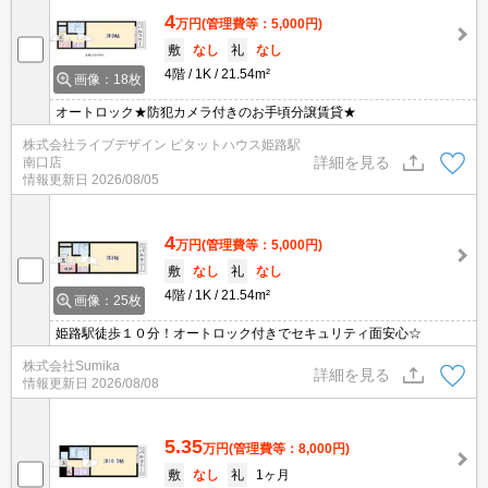
4
万円
(管理費等：5,000円)
敷
なし
礼
なし
4階
1K
21.54m²
画像：18枚
オートロック★防犯カメラ付きのお手頃分譲賃貸★
株式会社ライブデザイン ピタットハウス姫路駅
詳細を見る
南口店
情報更新日
2026/08/05
4
万円
(管理費等：5,000円)
敷
なし
礼
なし
4階
1K
21.54m²
画像：25枚
姫路駅徒歩１０分！オートロック付きでセキュリティ面安心☆
株式会社Sumika
詳細を見る
情報更新日
2026/08/08
5.35
万円
(管理費等：8,000円)
敷
なし
礼
1ヶ月