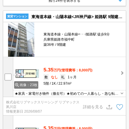
残り24件を表示する
東海道本線・山陽本線<JR神戸線> 姫路駅 9階建 築36年
賃貸マンション
東海道本線・山陽本線<･･･/姫路駅 徒歩9分
兵庫県姫路市福中町
築36年
9階建
5.35
万円
(管理費等：8,000円)
敷
なし
礼
1ヶ月
5階
1K
22.97m²
画像：23枚
★家具・家電付き物件（撤去可）★初めての一人暮らし・急な転勤
などにオススメ★当社グループ管理のため諸条件相談可能となって
株式会社リブマックスリーシング リブマックス
おり、モバイルWiFiも無料でレンタル・初期費用クレジット支払可
詳細を見る
夙川店
能です♪土日祝日は混み合いますのでお早めにご予約ください。オン
情報更新日
2026/08/07
ライン内覧・契約可能な為一度も来店せずとも問題ありません♪
5.35
万円
(管理費等：8,000円)