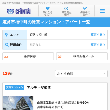
姫路市福中町の賃貸・不動産情報で賃貸マンション・賃貸アパートなど賃貸物件の部屋探し
お部屋を探す
気になる
最近見た
保存中の
リスト
物件
条件
沿線・駅から
姫路市福中町の賃貸マンション・アパート一覧
住所から
家賃相場から
姫路市福中町
変更する
エリア
通勤通学時間から
詳細条件
指定なし
変更する
物件特集から
条件保存
物件新着メール
不動産会社から
TOP
129
件
アルティザ姫路
賃貸マンション
山陽電気鉄道本線/山陽姫路駅 徒歩10分
兵庫県姫路市福中町