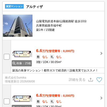
アルティザ
賃貸マンション
山陽電気鉄道本線/山陽姫路駅 徒歩10分
兵庫県姫路市福中町
築1年
15階建
6.6
万円
(管理費等：8,000円)
敷
なし
礼
なし
3階
1DK
30.05m²
画像：25枚
築浅の単身マンション！都市ガスで経済的！設備充実でおススメ！
株式会社Sumika
詳細を見る
情報更新日
2026/08/08
6.6
万円
(管理費等：8,000円)
敷
なし
礼
なし
3階
1DK
30.05m²