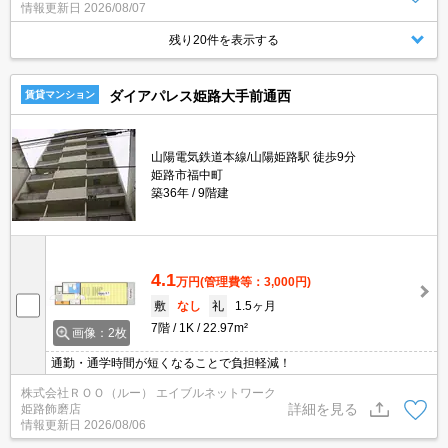
情報更新日
2026/08/07
残り20件を表示する
ダイアパレス姫路大手前通西
賃貸マンション
山陽電気鉄道本線/山陽姫路駅 徒歩9分
姫路市福中町
築36年
9階建
4.1
万円
(管理費等：3,000円)
敷
なし
礼
1.5ヶ月
7階
1K
22.97m²
画像：2枚
通勤・通学時間が短くなることで負担軽減！
株式会社ＲＯＯ（ルー） エイブルネットワーク
詳細を見る
姫路飾磨店
情報更新日
2026/08/06