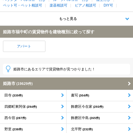
ペット可・ペット相談可
楽器相談可
ピアノ相談可
DIY可
もっと見る
姫路市福中町の賃貸物件を建物種別に絞って探す
アパート
姫路市にあるエリアで賃貸物件が見つかりました！
姫路市
(19629件)
田寺
書写
(339件)
(304件)
四郷町東阿保
飾磨区今在家
(294件)
(293件)
西今宿
飾磨区中島
(287件)
(265件)
野里
北平野
(238件)
(232件)