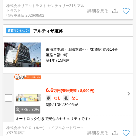
株式会社リアルトラスト センチュリー21リアル
詳細を見る
トラスト
情報更新日
2026/08/02
アルティザ姫路
賃貸マンション
東海道本線・山陽本線<･･･/姫路駅 徒歩14分
姫路市福中町
築1年
15階建
6.6
万円
(管理費等：8,000円)
敷
なし
礼
なし
3階
1DK
30.05m²
画像：30枚
オートロック付きで安心のセキュリティです♪
株式会社ＲＯＯ（ルー） エイブルネットワーク
詳細を見る
姫路飾磨店