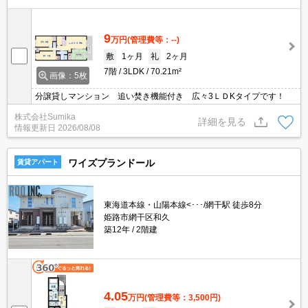
9
万円
(管理費等：--)
敷
1ヶ月
礼
2ヶ月
7階
3LDK
70.21m²
画像：5枚
分譲貸しマンション 追い焚き機能付き 広々3ＬＤKタイプです！
株式会社Sumika
詳細を見る
情報更新日
2026/08/08
ワイズプランドール
賃貸アパート
東海道本線・山陽本線<･･･/網干駅 徒歩8分
姫路市網干区和久
築12年
2階建
4.05
万円
(管理費等：3,500円)