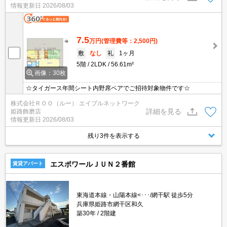
情報更新日
2026/08/03
7.5
万円
(管理費等：2,500円)
敷
なし
礼
1ヶ月
5階
2LDK
56.61m²
画像：30枚
☆タイガース年間シート内野席ペアでご招待対象物件です☆
株式会社ＲＯＯ（ルー） エイブルネットワーク
詳細を見る
姫路飾磨店
情報更新日
2026/08/03
残り3件を表示する
エスポワールＪＵＮ２番館
賃貸アパート
東海道本線・山陽本線<･･･/網干駅 徒歩5分
兵庫県姫路市網干区和久
築30年
2階建