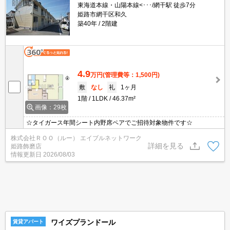
東海道本線・山陽本線<･･･/網干駅 徒歩7分
姫路市網干区和久
築40年
2階建
4.9
万円
(管理費等：1,500円)
敷
なし
礼
1ヶ月
1階
1LDK
46.37m²
画像：29枚
☆タイガース年間シート内野席ペアでご招待対象物件です☆
株式会社ＲＯＯ（ルー） エイブルネットワーク
詳細を見る
姫路飾磨店
情報更新日
2026/08/03
ワイズプランドール
賃貸アパート