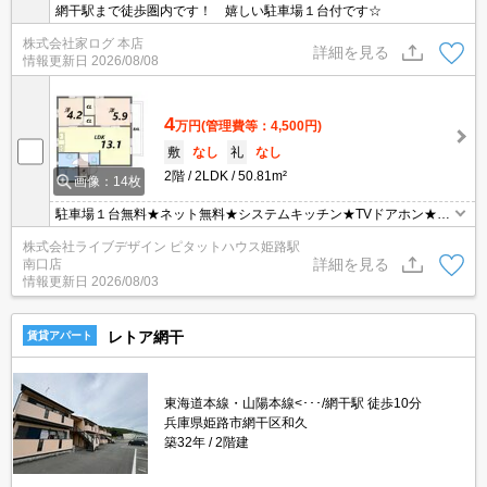
網干駅まで徒歩圏内です！ 嬉しい駐車場１台付です☆
株式会社家ログ 本店
詳細を見る
情報更新日
2026/08/08
4
万円
(管理費等：4,500円)
敷
なし
礼
なし
2階
2LDK
50.81m²
画像：14枚
駐車場１台無料★ネット無料★システムキッチン★TVドアホン★エ
アコン★
株式会社ライブデザイン ピタットハウス姫路駅
詳細を見る
南口店
情報更新日
2026/08/03
レトア網干
賃貸アパート
東海道本線・山陽本線<･･･/網干駅 徒歩10分
兵庫県姫路市網干区和久
築32年
2階建