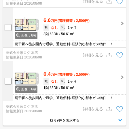
詳細を見る
情報更新日
2026/08/08
6.6
万円
(管理費等：2,500円)
敷
なし
礼
1ヶ月
3階
3DK
56.61m²
画像：6枚
網干駅へ徒歩圏内で通学、通勤便利♪経済的な都市ガス物件！！
株式会社家ログ 本店
詳細を見る
情報更新日
2026/08/08
6.4
万円
(管理費等：2,500円)
敷
なし
礼
1ヶ月
1階
3DK
56.61m²
画像：6枚
網干駅へ徒歩圏内で通学、通勤便利♪経済的な都市ガス物件！！
株式会社家ログ 本店
詳細を見る
情報更新日
2026/08/08
残り9件を表示する