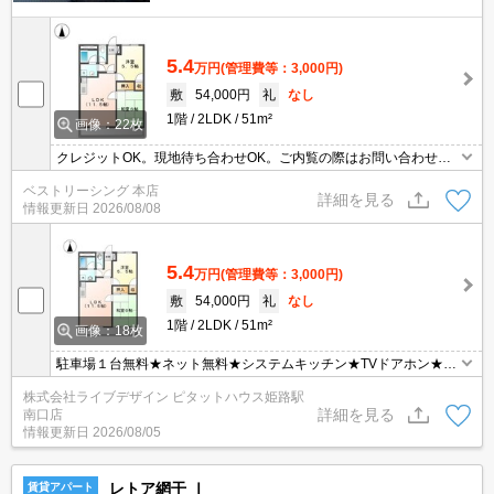
5.4
万円
(管理費等：3,000円)
敷
54,000円
礼
なし
1階
2LDK
51m²
画像：22枚
クレジットOK。現地待ち合わせOK。ご内覧の際はお問い合わせく
ださい。
ベストリーシング 本店
詳細を見る
情報更新日
2026/08/08
5.4
万円
(管理費等：3,000円)
敷
54,000円
礼
なし
1階
2LDK
51m²
画像：18枚
駐車場１台無料★ネット無料★システムキッチン★TVドアホン★ウ
ォシュレット★
株式会社ライブデザイン ピタットハウス姫路駅
詳細を見る
南口店
情報更新日
2026/08/05
レトア網干 Ⅰ
賃貸アパート