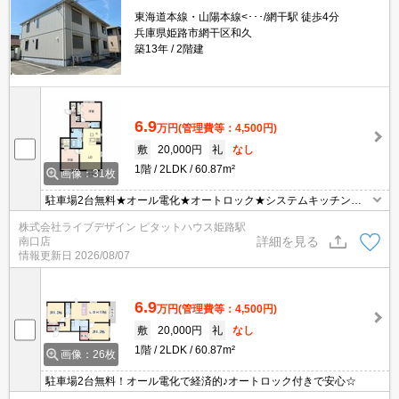
東海道本線・山陽本線<･･･/網干駅 徒歩4分
兵庫県姫路市網干区和久
築13年
2階建
6.9
万円
(管理費等：4,500円)
敷
20,000円
礼
なし
1階
2LDK
60.87m²
画像：31枚
駐車場2台無料★オール電化★オートロック★システムキッチン★T
Vドアホン★
株式会社ライブデザイン ピタットハウス姫路駅
詳細を見る
南口店
情報更新日
2026/08/07
6.9
万円
(管理費等：4,500円)
敷
20,000円
礼
なし
1階
2LDK
60.87m²
画像：26枚
駐車場2台無料！オール電化で経済的♪オートロック付きで安心☆