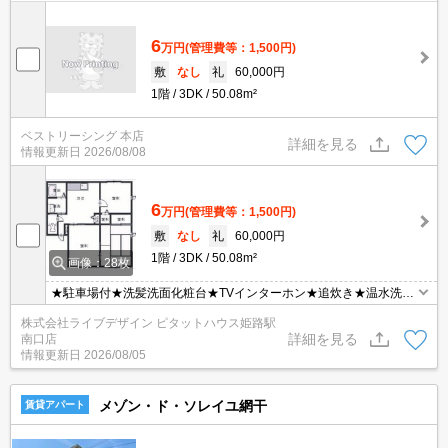
6
万円
(管理費等：1,500円)
敷
なし
礼
60,000円
1階
3DK
50.08m²
ベストリーシング 本店
詳細を見る
情報更新日
2026/08/08
6
万円
(管理費等：1,500円)
敷
なし
礼
60,000円
1階
3DK
50.08m²
画像：28枚
★駐車場付★洗髪洗面化粧台★TVインターホン★追炊き★温水洗浄
便座★
株式会社ライブデザイン ピタットハウス姫路駅
詳細を見る
南口店
情報更新日
2026/08/05
メゾン・ド・ソレイユ網干
賃貸アパート