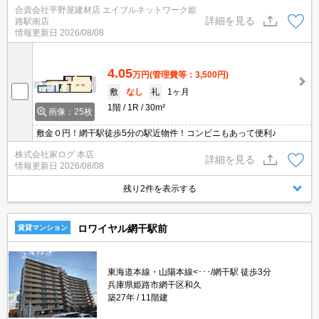
合資会社平野屋建材店 エイブルネットワーク姫
詳細を見る
路駅南店
情報更新日
2026/08/08
4.05
万円
(管理費等：3,500円)
敷
なし
礼
1ヶ月
1階
1R
30m²
画像：25枚
敷金０円！網干駅徒歩5分の駅近物件！コンビニもあって便利♪
株式会社家ログ 本店
詳細を見る
情報更新日
2026/08/08
残り2件を表示する
ロワイヤル網干駅前
賃貸マンション
東海道本線・山陽本線<･･･/網干駅 徒歩3分
兵庫県姫路市網干区和久
築27年
11階建