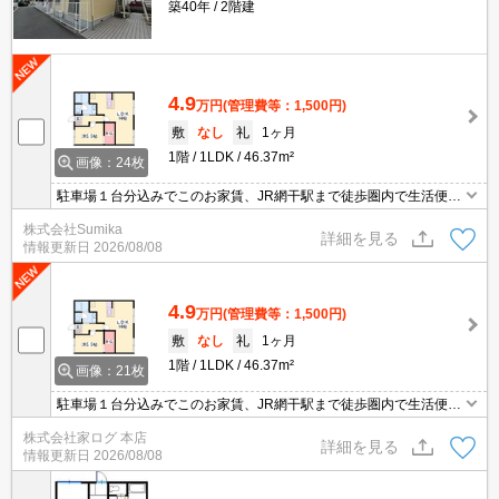
築40年
2階建
4.9
万円
(管理費等：1,500円)
敷
なし
礼
1ヶ月
1階
1LDK
46.37m²
画像：24枚
駐車場１台分込みでこのお家賃、JR網干駅まで徒歩圏内で生活便
利！
株式会社Sumika
詳細を見る
情報更新日
2026/08/08
4.9
万円
(管理費等：1,500円)
敷
なし
礼
1ヶ月
1階
1LDK
46.37m²
画像：21枚
駐車場１台分込みでこのお家賃、JR網干駅まで徒歩圏内で生活便
利！
株式会社家ログ 本店
詳細を見る
情報更新日
2026/08/08