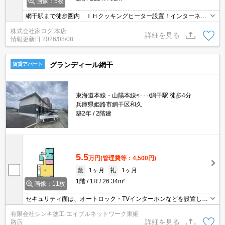
画像：5枚
網干駅まで徒歩圏内 ＩＨクッキングヒーター設置！インターネッ
ト無料！
株式会社家ログ 本店
詳細を見る
情報更新日
2026/08/08
グランディール網干
賃貸アパート
東海道本線・山陽本線<･･･/網干駅 徒歩4分
兵庫県姫路市網干区和久
築2年
2階建
5.5
万円
(管理費等：4,500円)
敷
1ヶ月
礼
1ヶ月
1階
1R
26.34m²
画像：11枚
セキュリティ面は、オートロック・TVインターホンなどを設置して
いるので安全面でも優れております☆共用部には宅配ボックスを設
有限会社シンキ塗工 エイブルネットワーク東姫
置しているため、外出が多い方でも荷物を受け取ることができます
詳細を見る
路店
☆室内設備は浴室乾燥機・洗面所独立など充実した設備を備え付け