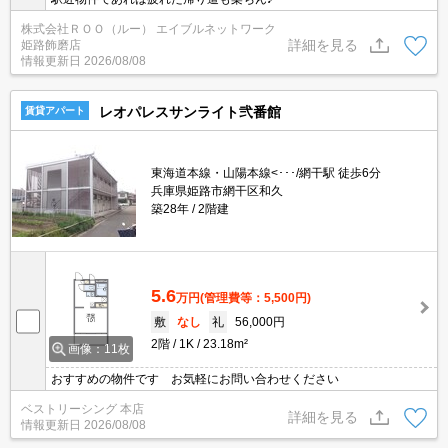
株式会社ＲＯＯ（ルー） エイブルネットワーク
詳細を見る
姫路飾磨店
情報更新日
2026/08/08
レオパレスサンライト弐番館
賃貸アパート
東海道本線・山陽本線<･･･/網干駅 徒歩6分
兵庫県姫路市網干区和久
築28年
2階建
5.6
万円
(管理費等：5,500円)
敷
なし
礼
56,000円
2階
1K
23.18m²
画像：11枚
おすすめの物件です お気軽にお問い合わせください
ベストリーシング 本店
詳細を見る
情報更新日
2026/08/08