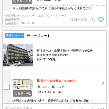
画像：27枚
ネット使用料無料なので新に契約の手続きがなく便利です◎
株式会社ＲＯＯ（ルー） エイブルネットワーク
詳細を見る
姫路飾磨店
情報更新日
2026/08/08
ディーズコート
賃貸マンション
東海道本線・山陽本線<･･･/網干駅 徒歩2分
兵庫県姫路市網干区和久
築27年
5階建
6.5
万円
(管理費等：2,500円)
敷
なし
礼
1ヶ月
5階
3DK
56.61m²
画像：6枚
網干駅へ徒歩圏内で通学、通勤便利♪経済的な都市ガス物件！！
株式会社家ログ 本店