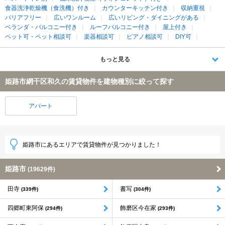
食器洗浄乾燥機（食洗機）付き
カウンターキッチン付き
収納重視
バリアフリー
広いワンルーム
広いリビング・ダイニングがある
ベランダ・バルコニー付き
ルーフバルコニー付き
屋上付き
ペット可・ペット相談可
楽器相談可
ピアノ相談可
DIY可
もっと見る
姫路市網干区和久の賃貸物件を建物種別に絞って探す
アパート
姫路市にあるエリアで賃貸物件が見つかりました！
姫路市
(19629件)
田寺
書写
(339件)
(304件)
四郷町東阿保
飾磨区今在家
(294件)
(293件)