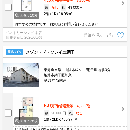
万円
(管理費等：5,500円)
敷
なし
礼
43,000円
2階
1K
18.96m²
画像：10枚
おすすめの物件です お気軽にお問い合わせください
ベストリーシング 本店
詳細を見る
情報更新日
2026/08/08
メゾン・ド・ソレイユ網干
賃貸ハイツ
東海道本線・山陽本線<･･･/網干駅 徒歩3分
姫路市網干区和久
築13年
2階建
6.9
万円
(管理費等：4,500円)
敷
20,000円
礼
なし
1階
2LDK
60.87m²
画像：28枚
駅近物件であれば疲れた帰り道も楽ちん♪