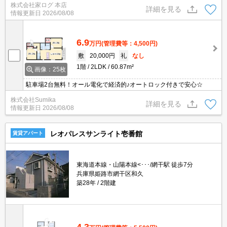
株式会社家ログ 本店
詳細を見る
情報更新日
2026/08/08
6.9
万円
(管理費等：4,500円)
敷
20,000円
礼
なし
1階
2LDK
60.87m²
画像：25枚
駐車場2台無料！オール電化で経済的♪オートロック付きで安心☆
株式会社Sumika
詳細を見る
情報更新日
2026/08/08
レオパレスサンライト壱番館
賃貸アパート
東海道本線・山陽本線<･･･/網干駅 徒歩7分
兵庫県姫路市網干区和久
築28年
2階建
4.3