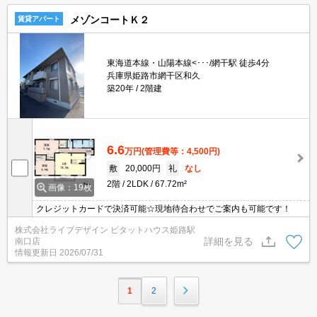
メゾンコートＫ２
賃貸アパート
東海道本線・山陽本線<･･･/網干駅 徒歩4分
兵庫県姫路市網干区和久
築20年
2階建
6.6
万円
(管理費等：4,500円)
敷
20,000円
礼
なし
2階
2LDK
67.72m²
画像：19枚
クレジットカードで決済可能☆現地待合わせでご案内も可能です！
株式会社ライブデザイン ピタットハウス姫路駅
詳細を見る
南口店
情報更新日
2026/07/31
1
2