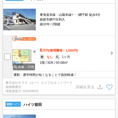
東海道本線・山陽本線<･･･/網干駅 徒歩4分
姫路市網干区和久
築32年
2階建
6
万円
(管理費等：1,500円)
敷
なし
礼
1ヶ月
1階
3DK
50.08m²
画像：25枚
通勤・通学時間が短くなることで負担軽減！
株式会社ＲＯＯ（ルー） エイブルネットワーク
詳細を見る
姫路飾磨店
情報更新日
2026/08/03
ハイツ前田
賃貸ハイツ