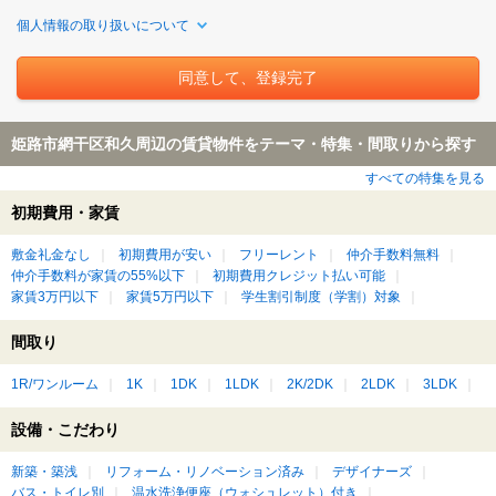
個人情報の取り扱いについて
姫路市網干区和久周辺の賃貸物件をテーマ・特集・間取りから探す
すべての特集を見る
初期費用・家賃
敷金礼金なし
初期費用が安い
フリーレント
仲介手数料無料
仲介手数料が家賃の55%以下
初期費用クレジット払い可能
家賃3万円以下
家賃5万円以下
学生割引制度（学割）対象
間取り
1R/ワンルーム
1K
1DK
1LDK
2K/2DK
2LDK
3LDK
設備・こだわり
新築・築浅
リフォーム・リノベーション済み
デザイナーズ
バス・トイレ別
温水洗浄便座（ウォシュレット）付き