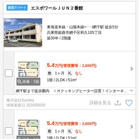
エスポワールＪＵＮ２番館
賃貸アパート
東海道本線・山陽本線<･･･/網干駅 徒歩5分
兵庫県姫路市網干区和久105丁目
築30年
2階建
5.4
万円
(管理費等：3,000円)
敷
1ヶ月
礼
なし
1階
2LDK
51m²
画像：5枚
網干駅まで徒歩圏内 ＩＨクッキングヒーター設置！インターネッ
ト無料！
株式会社Sumika
詳細を見る
情報更新日
2026/08/08
5.4
万円
(管理費等：3,000円)
敷
1ヶ月
礼
なし
1階
2LDK
51m²