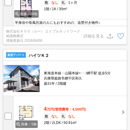
敷
なし
礼
1ヶ月
1階
1K
30m²
画像：29枚
半身浴や長風呂派の人にもおすすめの、追焚付き物件♪
株式会社ＲＯＯ（ルー） エイブルネットワーク
詳細を見る
姫路飾磨店
情報更新日
2026/08/08
ハイツＫ２
賃貸アパート
東海道本線・山陽本線<･･･/網干駅 徒歩5分
兵庫県姫路市網干区和久
築31年
2階建
4
万円
(管理費等：4,500円)
敷
なし
礼
なし
2階
2LDK
50.81m²
画像：5枚