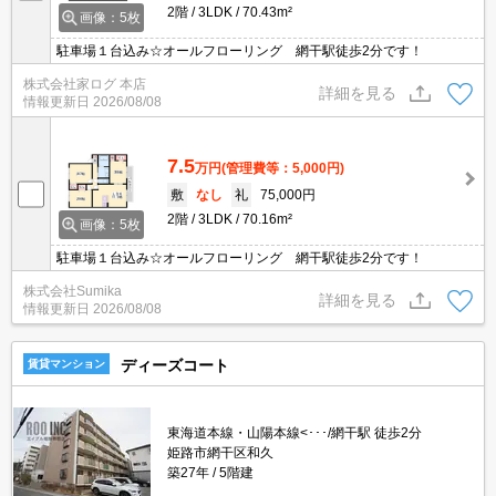
2階
3LDK
70.43m²
画像：5枚
駐車場１台込み☆オールフローリング 網干駅徒歩2分です！
株式会社家ログ 本店
詳細を見る
情報更新日
2026/08/08
7.5
万円
(管理費等：5,000円)
敷
なし
礼
75,000円
2階
3LDK
70.16m²
画像：5枚
駐車場１台込み☆オールフローリング 網干駅徒歩2分です！
株式会社Sumika
詳細を見る
情報更新日
2026/08/08
ディーズコート
賃貸マンション
東海道本線・山陽本線<･･･/網干駅 徒歩2分
姫路市網干区和久
築27年
5階建