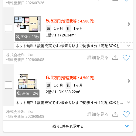
情報更新日
2026/07/26
ています☆42.14㎡ある専有面積で暮らせます☆
5.5
万円
(管理費等：4,500円)
敷
1ヶ月
礼
1ヶ月
1階
1R
26.34m²
画像：25枚
ネット無料！設備充実です♪最寄り駅まで徒歩４分！宅配BOXも各
戸付いてます☆
株式会社Sumika
詳細を見る
情報更新日
2026/08/08
6.1
万円
(管理費等：4,500円)
敷
1ヶ月
礼
1ヶ月
2階
1LDK
38.22m²
画像：2枚
ネット無料！設備充実です♪最寄り駅まで徒歩４分！宅配BOXも各
戸付いてます☆
株式会社Sumika
詳細を見る
情報更新日
2026/08/08
残り1件を表示する