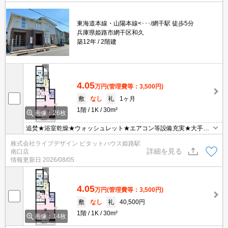
東海道本線・山陽本線<･･･/網干駅 徒歩5分
兵庫県姫路市網干区和久
築12年
2階建
4.05
万円
(管理費等：3,500円)
敷
なし
礼
1ヶ月
1階
1K
30m²
画像：26枚
追焚★浴室乾燥★ウォッシュレット★エアコン等設備充実★大手ハ
ウスメーカー施工★
株式会社ライブデザイン ピタットハウス姫路駅
詳細を見る
南口店
情報更新日
2026/08/05
4.05
万円
(管理費等：3,500円)
敷
なし
礼
40,500円
1階
1K
30m²
画像：14枚