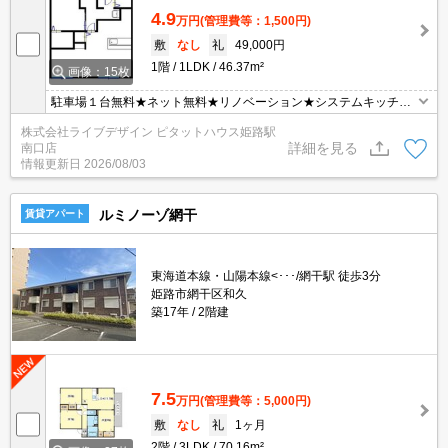
4.9
万円
(管理費等：1,500円)
敷
なし
礼
49,000円
1階
1LDK
46.37m²
画像：15枚
駐車場１台無料★ネット無料★リノベーション★システムキッチン
★エアコン★
株式会社ライブデザイン ピタットハウス姫路駅
詳細を見る
南口店
情報更新日
2026/08/03
ルミノーゾ網干
賃貸アパート
東海道本線・山陽本線<･･･/網干駅 徒歩3分
姫路市網干区和久
築17年
2階建
7.5
万円
(管理費等：5,000円)
敷
なし
礼
1ヶ月
2階
3LDK
70.16m²