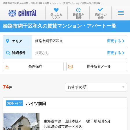
姫路市網干区和久の賃貸・不動産情報で賃貸マンション・賃貸アパートなど賃貸物件の部屋探し
お部屋を探す
気になる
最近見た
保存中の
リスト
物件
条件
沿線・駅から
姫路市網干区和久の賃貸マンション・アパート一覧
住所から
家賃相場から
姫路市網干区和久
変更する
エリア
通勤通学時間から
詳細条件
指定なし
変更する
物件特集から
条件保存
物件新着メール
不動産会社から
TOP
74
件
ハイツ前田
賃貸ハイツ
東海道本線・山陽本線<･･･/網干駅 徒歩5分
兵庫県姫路市網干区和久