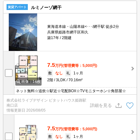
ルミノーゾ網干
賃貸アパート
東海道本線・山陽本線<･･･/網干駅 徒歩2分
兵庫県姫路市網干区和久
築17年
2階建
7.5
万円
(管理費等：5,000円)
敷
なし
礼
1ヶ月
2階
3LDK
70.16m²
画像：14枚
ネット無料☆追炊☆駅近☆宅配BOX☆TVモニターホン☆角部屋☆
株式会社ライブデザイン ピタットハウス姫路駅
詳細を見る
南口店
情報更新日
2026/08/05
7.5
万円
(管理費等：5,000円)
敷
なし
礼
1ヶ月