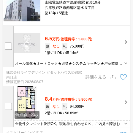
山陽電気鉄道本線/飾磨駅 徒歩10分
兵庫県姫路市飾磨区清水３丁目
築13年
5階建
6.5
万円
(管理費等：5,800円)
敷
なし
礼
75,000円
1階
1LDK
45.14m²
オール電化★オートロック★追焚★システムキッチン★浴室乾燥★
TVインターホン★
株式会社ライブデザイン ピタットハウス姫路駅
詳細を見る
南口店
情報更新日
2026/08/07
8.4
万円
(管理費等：5,800円)
敷
なし
礼
94,000円
2階
2LDK
56.89m²
画像：23枚
全物件クレジット決済OK。現地待ち合わせＯＫ。ご内見の際はお気
軽にお問い合わせください。
ベストリーシング 本店