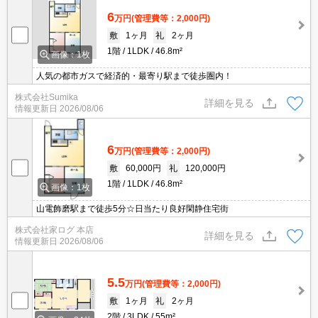
6
万円
(管理費等：2,000円)
敷
1ヶ月
礼
2ヶ月
1階
1LDK
46.8m²
画像：1枚
人気の都市ガスで経済的・最寄り駅まで徒歩圏内！
株式会社Sumika
詳細を見る
情報更新日
2026/08/06
6
万円
(管理費等：2,000円)
敷
60,000円
礼
120,000円
1階
1LDK
46.8m²
画像：1枚
山電飾磨駅まで徒歩5分☆日当たり良好閑静住宅街
株式会社家ログ 本店
詳細を見る
情報更新日
2026/08/06
5.5
万円
(管理費等：2,000円)
敷
1ヶ月
礼
2ヶ月
2階
3LDK
55m²