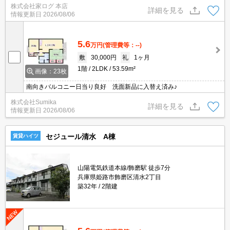
株式会社家ログ 本店
詳細を見る
情報更新日
2026/08/06
5.6
万円
(管理費等：--)
敷
30,000円
礼
1ヶ月
1階
2LDK
53.59m²
画像：23枚
南向きバルコニー日当り良好 洗面新品に入替え済み♪
株式会社Sumika
詳細を見る
情報更新日
2026/08/06
セジュール清水 A棟
賃貸ハイツ
山陽電気鉄道本線/飾磨駅 徒歩7分
兵庫県姫路市飾磨区清水2丁目
築32年
2階建