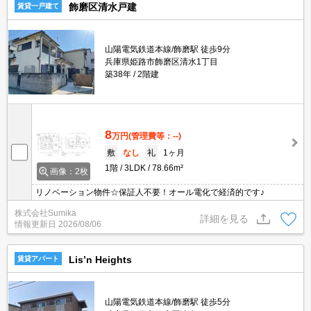
飾磨区清水戸建
賃貸一戸建て
山陽電気鉄道本線/飾磨駅 徒歩9分
兵庫県姫路市飾磨区清水1丁目
築38年
2階建
8
万円
(管理費等：--)
敷
なし
礼
1ヶ月
1階
3LDK
78.66m²
画像：2枚
リノベーション物件☆保証人不要！オール電化で経済的です♪
株式会社Sumika
詳細を見る
情報更新日
2026/08/06
Lis’n Heights
賃貸アパート
山陽電気鉄道本線/飾磨駅 徒歩5分