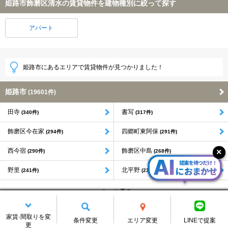
姫路市飾磨区清水の賃貸物件を建物種別に絞って探す
アパート
姫路市にあるエリアで賃貸物件が見つかりました！
姫路市
(19601件)
田寺
書写
(340件)
(317件)
飾磨区今在家
四郷町東阿保
(294件)
(291件)
西今宿
飾磨区中島
(290件)
(268件)
野里
北平野
(241件)
(233件)
もっと見る
家賃·間取りを変
条件変更
エリア変更
LINEで提案
更