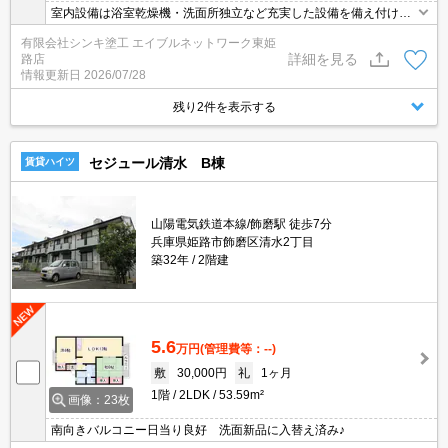
室内設備は浴室乾燥機・洗面所独立など充実した設備を備え付けて
います！共用部には宅配ボックスを設置しているため、荷物の受け
有限会社シンキ塗工 エイブルネットワーク東姫
取りのために早く帰宅する必要がありません！収納はシューズボッ
詳細を見る
路店
クス・ウォークインクロゼットなど豊富なので、広々と空間を利用
情報更新日
2026/07/28
することも可能です！居住者用の駐輪場が付いている物件です！
残り2件を表示する
セジュール清水 B棟
賃貸ハイツ
山陽電気鉄道本線/飾磨駅 徒歩7分
兵庫県姫路市飾磨区清水2丁目
築32年
2階建
5.6
万円
(管理費等：--)
敷
30,000円
礼
1ヶ月
1階
2LDK
53.59m²
画像：23枚
南向きバルコニー日当り良好 洗面新品に入替え済み♪