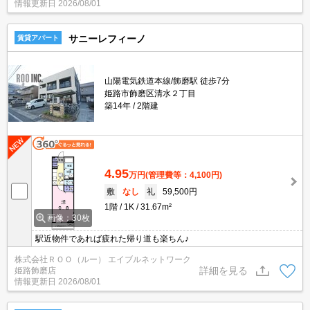
情報更新日
2026/08/01
サニーレフィーノ
賃貸アパート
山陽電気鉄道本線/飾磨駅 徒歩7分
姫路市飾磨区清水２丁目
築14年
2階建
4.95
万円
(管理費等：4,100円)
敷
なし
礼
59,500円
1階
1K
31.67m²
画像：30枚
駅近物件であれば疲れた帰り道も楽ちん♪
株式会社ＲＯＯ（ルー） エイブルネットワーク
詳細を見る
姫路飾磨店
情報更新日
2026/08/01