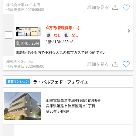
株式会社家ログ 本店
詳細を見る
情報更新日
2026/08/06
4
万円
(管理費等：--)
敷
なし
礼
なし
1階
1DK
23m²
画像：25枚
飾磨駅徒歩圏内で便利☆人気の都市ガスで経済的です♪
株式会社Sumika
詳細を見る
情報更新日
2026/08/06
ラ・パルフェド・フォワイエ
賃貸マンション
山陽電気鉄道本線/飾磨駅 徒歩6分
兵庫県姫路市飾磨区清水1丁目
築36年
4階建