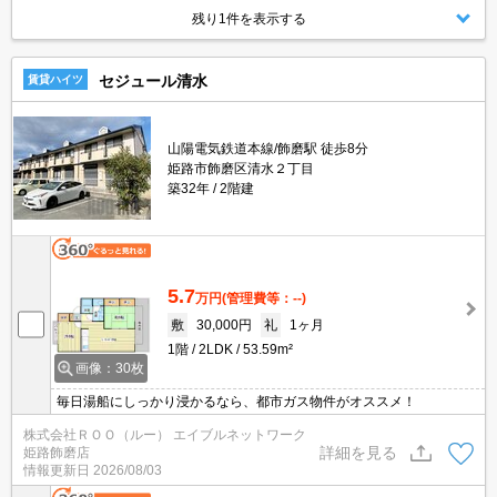
残り1件を表示する
セジュール清水
賃貸ハイツ
山陽電気鉄道本線/飾磨駅 徒歩8分
姫路市飾磨区清水２丁目
築32年
2階建
5.7
万円
(管理費等：--)
敷
30,000円
礼
1ヶ月
1階
2LDK
53.59m²
画像：30枚
毎日湯船にしっかり浸かるなら、都市ガス物件がオススメ！
株式会社ＲＯＯ（ルー） エイブルネットワーク
詳細を見る
姫路飾磨店
情報更新日
2026/08/03