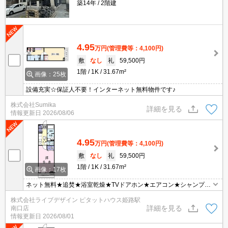
築14年
2階建
4.95
万円
(管理費等：4,100円)
敷
なし
礼
59,500円
1階
1K
31.67m²
画像：25枚
設備充実☆保証人不要！インターネット無料物件です♪
株式会社Sumika
詳細を見る
情報更新日
2026/08/06
4.95
万円
(管理費等：4,100円)
敷
なし
礼
59,500円
1階
1K
31.67m²
画像：17枚
ネット無料★追焚★浴室乾燥★TVドアホン★エアコン★シャンプー
ドレッサー★
株式会社ライブデザイン ピタットハウス姫路駅
詳細を見る
南口店
情報更新日
2026/08/01