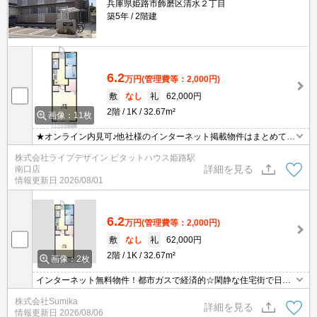
兵庫県姫路市飾磨区清水２丁目
築5年
2階建
6.2
万円
(管理費等：2,000円)
敷
なし
礼
62,000円
2階
1K
32.67m²
画像：11枚
★オンライン内見可♪他社様のインターネット掲載物件はまとめてご
案内可能です！
株式会社ライブデザイン ピタットハウス姫路駅
詳細を見る
南口店
情報更新日
2026/08/01
6.2
万円
(管理費等：2,000円)
敷
なし
礼
62,000円
2階
1K
32.67m²
画像：2枚
インターネット無料物件！都市ガスで経済的☆閑静な住宅街で日当
たり良好です♪
株式会社Sumika
詳細を見る
情報更新日
2026/08/06