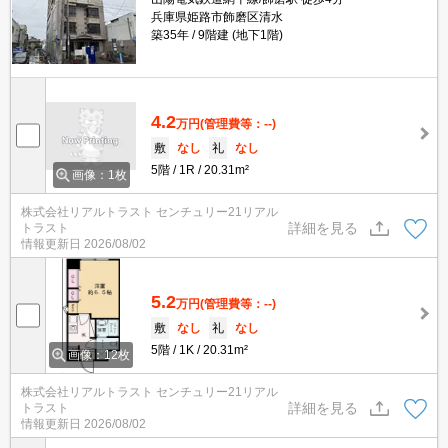
兵庫県姫路市飾磨区清水
築35年
9階建 (地下1階)
4.2
万円
(管理費等：--)
敷
なし
礼
なし
5階
1R
20.31m²
画像：1枚
株式会社リアルトラスト センチュリー21リアル
詳細を見る
トラスト
情報更新日
2026/08/02
5.2
万円
(管理費等：--)
敷
なし
礼
なし
5階
1K
20.31m²
画像：12枚
株式会社リアルトラスト センチュリー21リアル
詳細を見る
トラスト
情報更新日
2026/08/02