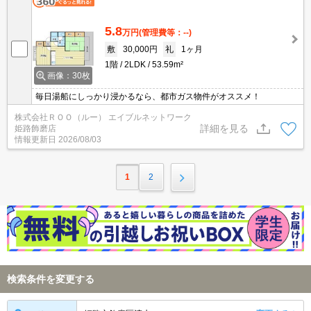
5.8
万円
(管理費等：--)
敷
30,000円
礼
1ヶ月
1階
2LDK
53.59m²
画像：30枚
毎日湯船にしっかり浸かるなら、都市ガス物件がオススメ！
株式会社ＲＯＯ（ルー） エイブルネットワーク
詳細を見る
姫路飾磨店
情報更新日
2026/08/03
1
2
検索条件を変更する