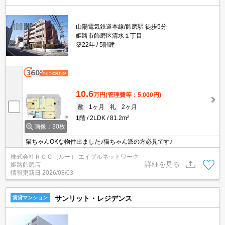
山陽電気鉄道本線/飾磨駅 徒歩5分
姫路市飾磨区清水１丁目
築22年
5階建
10.6
万円
(管理費等：5,000円)
敷
1ヶ月
礼
2ヶ月
1階
2LDK
81.2m²
画像：30枚
猫ちゃんOKな物件出ました♪猫ちゃん派の方必見です♪
株式会社ＲＯＯ（ルー） エイブルネットワーク
詳細を見る
姫路飾磨店
情報更新日
2026/08/03
サンリット・レジデンス
賃貸マンション