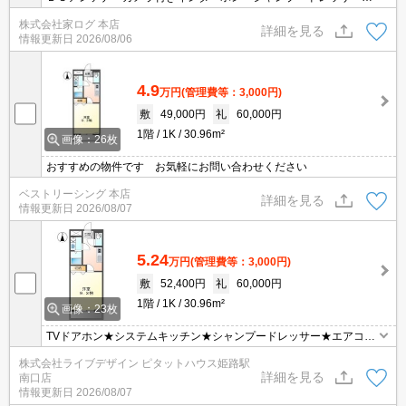
き！
株式会社家ログ 本店
詳細を見る
情報更新日
2026/08/06
4.9
万円
(管理費等：3,000円)
敷
49,000円
礼
60,000円
1階
1K
30.96m²
画像：26枚
おすすめの物件です お気軽にお問い合わせください
ベストリーシング 本店
詳細を見る
情報更新日
2026/08/07
5.24
万円
(管理費等：3,000円)
敷
52,400円
礼
60,000円
1階
1K
30.96m²
画像：23枚
TVドアホン★システムキッチン★シャンプードレッサー★エアコン
★ウォシュレット
株式会社ライブデザイン ピタットハウス姫路駅
詳細を見る
南口店
情報更新日
2026/08/07