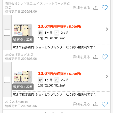
気にすることなく、時間を有効利用することができます♪室内設備は
有限会社シンキ塗工 エイブルネットワーク東姫
浴室乾燥機・洗面所独立など豊富に揃っており、過ごしやすいお部
詳細を見る
路店
屋になっております♪収納はシューズボックス・ウォークインクロゼ
情報更新日
2026/08/06
ットなど豊富なので、衣類や履き物の整理がしやすく便利です♪
10.6
万円
(管理費等：5,000円)
敷
1ヶ月
礼
2ヶ月
1階
2LDK
81.2m²
画像：22枚
駅まで徒歩圏内♪ショッピングセンター近く買い物便利です☆
株式会社家ログ 本店
詳細を見る
情報更新日
2026/08/06
10.6
万円
(管理費等：5,000円)
敷
1ヶ月
礼
2ヶ月
1階
2LDK
81.2m²
画像：22枚
駅まで徒歩圏内♪ショッピングセンター近く買い物便利です☆
株式会社Sumika
詳細を見る
情報更新日
2026/08/06