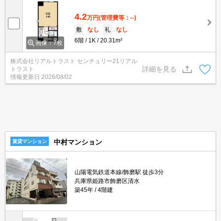
4.2
万円
(管理費等：--)
敷
なし
礼
なし
6階
1K
20.31m²
画像：7枚
株式会社リアルトラスト センチュリー21リアル
詳細を見る
トラスト
情報更新日
2026/08/02
中村マンション
賃貸マンション
山陽電気鉄道本線/飾磨駅 徒歩3分
兵庫県姫路市飾磨区清水
築45年
4階建