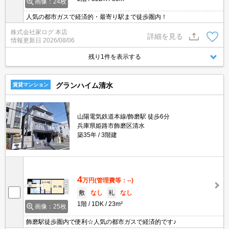
画像：24枚
人気の都市ガスで経済的・最寄り駅まで徒歩圏内！
株式会社家ログ 本店
詳細を見る
情報更新日
2026/08/06
残り1件を表示する
グランハイム清水
賃貸マンション
山陽電気鉄道本線/飾磨駅 徒歩6分
兵庫県姫路市飾磨区清水
築35年
3階建
4
万円
(管理費等：--)
敷
なし
礼
なし
1階
1DK
23m²
画像：25枚
飾磨駅徒歩圏内で便利☆人気の都市ガスで経済的です♪