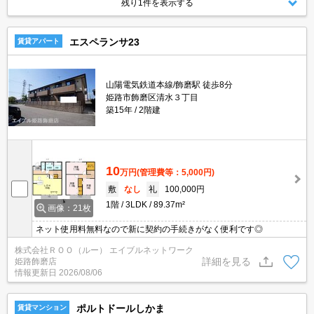
残り1件を表示する
エスペランサ23
賃貸アパート
山陽電気鉄道本線/飾磨駅 徒歩8分
姫路市飾磨区清水３丁目
築15年
2階建
10
万円
(管理費等：5,000円)
敷
なし
礼
100,000円
1階
3LDK
89.37m²
画像：21枚
ネット使用料無料なので新に契約の手続きがなく便利です◎
株式会社ＲＯＯ（ルー） エイブルネットワーク
詳細を見る
姫路飾磨店
情報更新日
2026/08/06
ポルトドールしかま
賃貸マンション