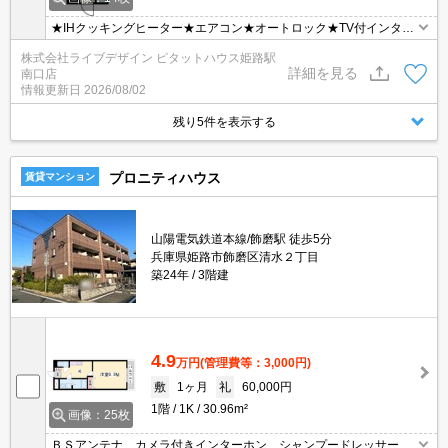
★IHクッキングヒーター★エアコン★オートロック★TV付インター
ホン★
株式会社ライブデザイン ピタットハウス姫路駅
詳細を見る
南口店
情報更新日
2026/08/02
残り5件を表示する
プロニティハウス
賃貸マンション
山陽電気鉄道本線/飾磨駅 徒歩5分
兵庫県姫路市飾磨区清水２丁目
築24年
3階建
4.9
万円
(管理費等：3,000円)
敷
1ヶ月
礼
60,000円
1階
1K
30.96m²
画像：25枚
ＢＳアンテナ カメラ付きインターホン シャンプードレッサー付