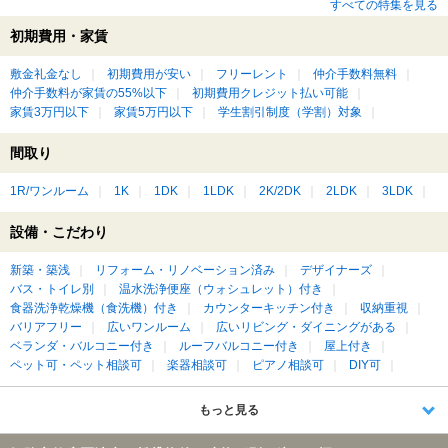
すべての特集を見る
初期費用・家賃
敷金礼金なし
初期費用が安い
フリーレント
仲介手数料無料
仲介手数料が家賃の55%以下
初期費用クレジット払い可能
家賃3万円以下
家賃5万円以下
学生割引制度（学割）対象
間取り
1R/ワンルーム
1K
1DK
1LDK
2K/2DK
2LDK
3LDK
設備・こだわり
新築・築浅
リフォーム・リノベーション済み
デザイナーズ
バス・トイレ別
温水洗浄便座（ウォシュレット）付き
食器洗浄乾燥機（食洗機）付き
カウンターキッチン付き
収納重視
バリアフリー
広いワンルーム
広いリビング・ダイニングがある
ベランダ・バルコニー付き
ルーフバルコニー付き
屋上付き
ペット可・ペット相談可
楽器相談可
ピアノ相談可
DIY可
もっと見る