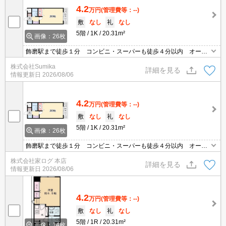
4.2
万円
(管理費等：--)
敷
なし
礼
なし
5階
1K
20.31m²
画像：26枚
飾磨駅まで徒歩１分 コンビニ・スーパーも徒歩４分以内 オート
ロック付きマンション
株式会社Sumika
詳細を見る
情報更新日
2026/08/06
4.2
万円
(管理費等：--)
敷
なし
礼
なし
5階
1K
20.31m²
画像：26枚
飾磨駅まで徒歩１分 コンビニ・スーパーも徒歩４分以内 オート
ロック付きマンション
株式会社家ログ 本店
詳細を見る
情報更新日
2026/08/06
4.2
万円
(管理費等：--)
敷
なし
礼
なし
5階
1R
20.31m²
画像：14枚