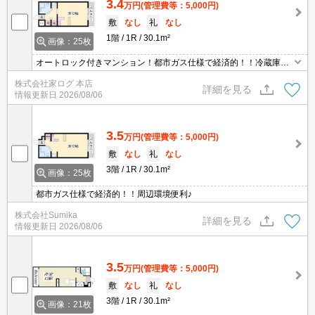
3.4
万円
(管理費等：5,000円)
敷
なし
礼
なし
1階
1R
30.1m²
画像：25枚
オートロック付きマンション！都市ガス仕様で経済的！！冷蔵庫・
電子レンジ付き！！
株式会社家ログ 本店
詳細を見る
情報更新日
2026/08/06
3.5
万円
(管理費等：5,000円)
敷
なし
礼
なし
3階
1R
30.1m²
画像：25枚
都市ガス仕様で経済的！！周辺環境便利♪
株式会社Sumika
詳細を見る
情報更新日
2026/08/06
3.5
万円
(管理費等：5,000円)
敷
なし
礼
なし
3階
1R
30.1m²
画像：21枚