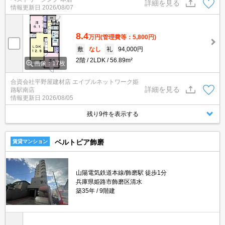
詳細を見る
情報更新日
2026/08/07
8.4
万円
(管理費等：5,800円)
敷
なし
礼
94,000円
2階
2LDK
56.89m²
画像：17枚
合資会社平野屋建材店 エイブルネットワーク姫
詳細を見る
路駅南店
情報更新日
2026/08/05
残り9件を表示する
ベルトピア飾磨
賃貸マンション
山陽電気鉄道本線/飾磨駅 徒歩1分
兵庫県姫路市飾磨区清水
築35年
9階建