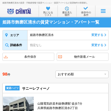
姫路市飾磨区清水の賃貸・不動産情報で賃貸マンション・賃貸アパートなど賃貸物件の部屋探し
お部屋を探す
気になる
最近見た
保存中の
リスト
物件
条件
沿線・駅から
姫路市飾磨区清水の賃貸マンション・アパート一覧
住所から
家賃相場から
姫路市飾磨区清水
変更する
エリア
通勤通学時間から
詳細条件
指定なし
変更する
物件特集から
条件保存
物件新着メール
不動産会社から
TOP
98
件
サニーレフィーノ
賃貸ハイツ
山陽電気鉄道本線/飾磨駅 徒歩7分
兵庫県姫路市飾磨区清水2丁目