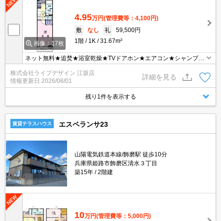
4.95
万円
(管理費等：4,100円)
敷
なし
礼
59,500円
1階
1K
31.67m²
画像：17枚
ネット無料★追焚★浴室乾燥★TVドアホン★エアコン★シャンプー
ドレッサー★
株式会社ライブデザイン 江坂店
詳細を見る
情報更新日
2026/08/01
残り1件を表示する
エスペランサ23
賃貸テラスハウス
山陽電気鉄道本線/飾磨駅 徒歩10分
兵庫県姫路市飾磨区清水３丁目
築15年
2階建
10
万円
(管理費等：5,000円)