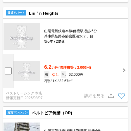
Lis＇n Heights
賃貸アパート
山陽電気鉄道本線/飾磨駅 徒歩5分
兵庫県姫路市飾磨区清水２丁目
築5年
2階建
6.2
万円
(管理費等：2,000円)
敷
なし
礼
62,000円
2階
1K
32.67m²
ベストリーシング 本店
詳細を見る
情報更新日
2026/08/07
ベルトピア飾磨（OR)
賃貸マンション
山陽電気鉄道網干線/飾磨駅 徒歩4分