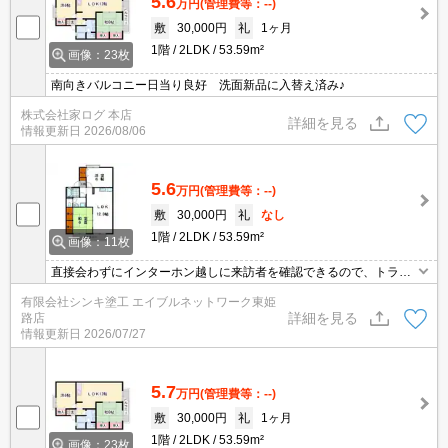
5.6
万円
(管理費等：--)
敷
30,000円
礼
1ヶ月
1階
2LDK
53.59m²
画像：23枚
南向きバルコニー日当り良好 洗面新品に入替え済み♪
株式会社家ログ 本店
詳細を見る
情報更新日
2026/08/06
5.6
万円
(管理費等：--)
敷
30,000円
礼
なし
1階
2LDK
53.59m²
画像：11枚
直接会わずにインターホン越しに来訪者を確認できるので、トラブ
ル回避にも防犯対策にも繋がります☆入浴後でも湿気に悩まされず
有限会社シンキ塗工 エイブルネットワーク東姫
に化粧やヘアメイクができる独立洗面台があります☆収納はシュー
詳細を見る
路店
ズボックス・クロゼットなどが備え付けられているので、衣類や日
情報更新日
2026/07/27
用品の収納に重宝します☆駐車場に空きがあるので車を所有してい
る方も安心です☆
5.7
万円
(管理費等：--)
敷
30,000円
礼
1ヶ月
1階
2LDK
53.59m²
画像：23枚