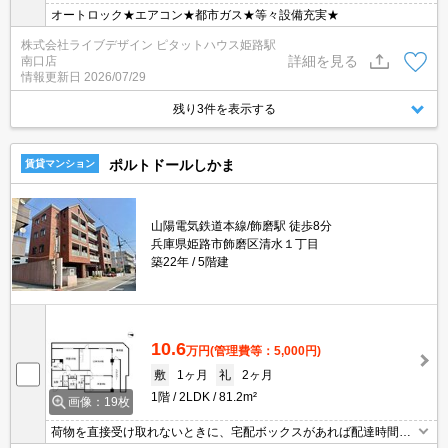
オートロック★エアコン★都市ガス★等々設備充実★
株式会社ライブデザイン ピタットハウス姫路駅
詳細を見る
南口店
情報更新日
2026/07/29
残り3件を表示する
ポルトドールしかま
賃貸マンション
山陽電気鉄道本線/飾磨駅 徒歩8分
兵庫県姫路市飾磨区清水１丁目
築22年
5階建
10.6
万円
(管理費等：5,000円)
敷
1ヶ月
礼
2ヶ月
1階
2LDK
81.2m²
画像：19枚
荷物を直接受け取れないときに、宅配ボックスがあれば配達時間を