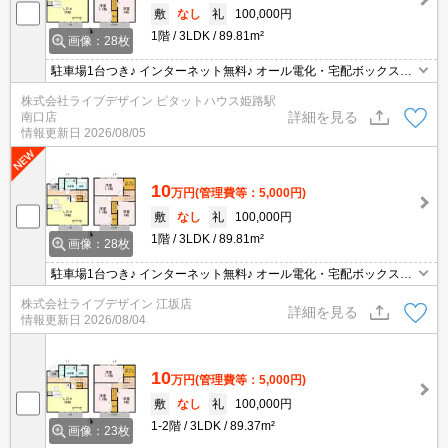
敷
なし
礼
100,000円
1階
3LDK
89.81m²
画像：28枚
駐車場1台つき♪ インターネット無料♪ オール電化・宅配ボックスつ
き物件です！
株式会社ライブデザイン ピタットハウス姫路駅
詳細を見る
南口店
情報更新日
2026/08/05
10
万円
(管理費等：5,000円)
敷
なし
礼
100,000円
1階
3LDK
89.81m²
画像：28枚
駐車場1台つき♪ インターネット無料♪ オール電化・宅配ボックスつ
き物件です！
株式会社ライブデザイン 江坂店
詳細を見る
情報更新日
2026/08/04
10
万円
(管理費等：5,000円)
敷
なし
礼
100,000円
1-2階
3LDK
89.37m²
画像：23枚