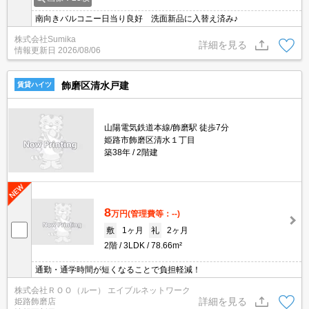
南向きバルコニー日当り良好 洗面新品に入替え済み♪
株式会社Sumika
詳細を見る
情報更新日
2026/08/06
飾磨区清水戸建
賃貸ハイツ
山陽電気鉄道本線/飾磨駅 徒歩7分
姫路市飾磨区清水１丁目
築38年
2階建
8
万円
(管理費等：--)
敷
1ヶ月
礼
2ヶ月
2階
3LDK
78.66m²
通勤・通学時間が短くなることで負担軽減！
株式会社ＲＯＯ（ルー） エイブルネットワーク
詳細を見る
姫路飾磨店