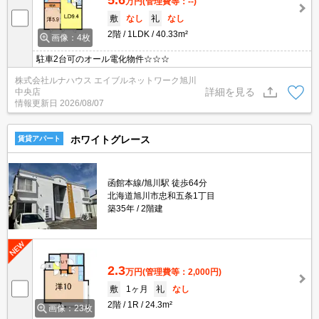
万円
(管理費等：--)
敷
なし
礼
なし
2階
1LDK
40.33m²
画像：4枚
駐車2台可のオール電化物件☆☆☆
株式会社ルナハウス エイブルネットワーク旭川
詳細を見る
中央店
情報更新日
2026/08/07
ホワイトグレース
賃貸アパート
函館本線/旭川駅 徒歩64分
北海道旭川市忠和五条1丁目
築35年
2階建
2.3
万円
(管理費等：2,000円)
敷
1ヶ月
礼
なし
2階
1R
24.3m²
画像：23枚