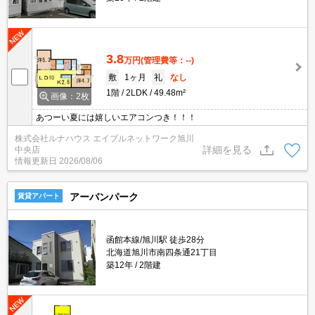
3.8
万円
(管理費等：--)
敷
1ヶ月
礼
なし
1階
2LDK
49.48m²
画像：2枚
あつーい夏には嬉しいエアコンつき！！！
株式会社ルナハウス エイブルネットワーク旭川
詳細を見る
中央店
情報更新日
2026/08/06
アーバンパーク
賃貸アパート
函館本線/旭川駅 徒歩28分
北海道旭川市南四条通21丁目
築12年
2階建