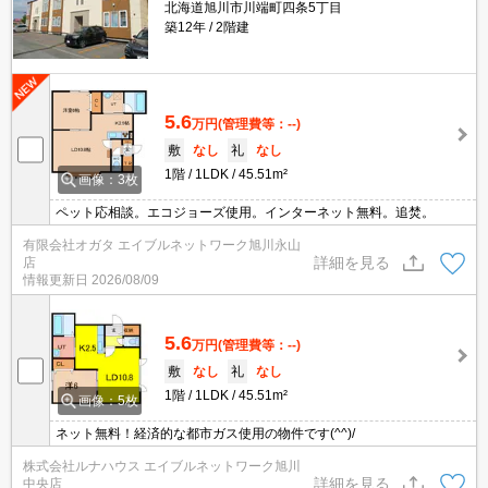
北海道旭川市川端町四条5丁目
築12年
2階建
5.6
万円
(管理費等：--)
敷
なし
礼
なし
1階
1LDK
45.51m²
画像：3枚
ペット応相談。エコジョーズ使用。インターネット無料。追焚。
有限会社オガタ エイブルネットワーク旭川永山
詳細を見る
店
情報更新日
2026/08/09
5.6
万円
(管理費等：--)
敷
なし
礼
なし
1階
1LDK
45.51m²
画像：5枚
ネット無料！経済的な都市ガス使用の物件です(^^)/
株式会社ルナハウス エイブルネットワーク旭川
詳細を見る
中央店