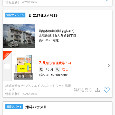
情報更新日
2026/08/07
Ｅ‐21ひまわり619
賃貸マンション
函館本線/旭川駅 徒歩31分
北海道旭川市六条通19丁目
築28年
3階建
7.5
万円
(管理費等：--)
敷
1ヶ月
礼
なし
1階
3LDK
68.58m²
画像：6枚
株式会社ルナハウス エイブルネットワーク旭川
詳細を見る
中央店
情報更新日
2026/08/07
海斗ハウスⅡ
賃貸アパート