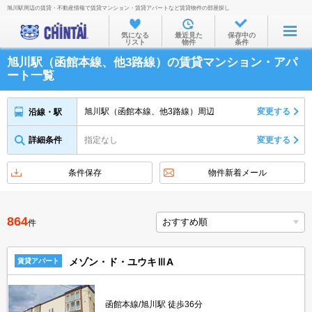
旭川駅周辺の賃貸・不動産情報で賃貸マンション・賃貸アパートなど賃貸物件の部屋探し
お部屋を探す
気になる
最近見た
保存中の
リスト
物件
条件
沿線・駅から
旭川駅（函館本線、他3路線）の賃貸マンション・アパ
住所から
ート一覧
家賃相場から
旭川駅（函館本線、他3路線）周辺
変更する
沿線・駅
通勤通学時間から
詳細条件
指定なし
変更する
物件特集から
不動産会社から
条件保存
物件新着メール
TOP
864
件
メゾン・ド・ユウキⅢA
賃貸アパート
函館本線/旭川駅 徒歩36分