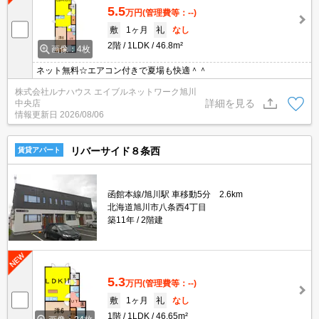
5.5
万円
(管理費等：--)
敷
1ヶ月
礼
なし
2階
1LDK
46.8m²
画像：4枚
ネット無料☆エアコン付きで夏場も快適＾＾
株式会社ルナハウス エイブルネットワーク旭川
詳細を見る
中央店
情報更新日
2026/08/06
リバーサイド８条西
賃貸アパート
函館本線/旭川駅 車移動5分 2.6km
北海道旭川市八条西4丁目
築11年
2階建
5.3
万円
(管理費等：--)
敷
1ヶ月
礼
なし
1階
1LDK
46.65m²