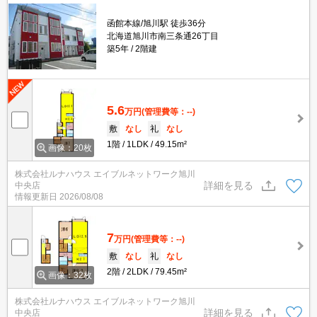
函館本線/旭川駅 徒歩36分
北海道旭川市南三条通26丁目
築5年
2階建
5.6
万円
(管理費等：--)
敷
なし
礼
なし
1階
1LDK
49.15m²
画像：20枚
株式会社ルナハウス エイブルネットワーク旭川
詳細を見る
中央店
情報更新日
2026/08/08
7
万円
(管理費等：--)
敷
なし
礼
なし
2階
2LDK
79.45m²
画像：32枚
株式会社ルナハウス エイブルネットワーク旭川
詳細を見る
中央店