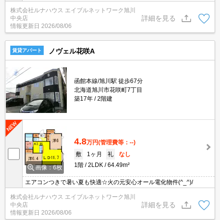
株式会社ルナハウス エイブルネットワーク旭川
詳細を見る
中央店
情報更新日
2026/08/06
ノヴェル花咲A
賃貸アパート
函館本線/旭川駅 徒歩67分
北海道旭川市花咲町7丁目
築17年
2階建
4.8
万円
(管理費等：--)
敷
1ヶ月
礼
なし
1階
2LDK
64.49m²
画像：6枚
エアコンつきで暑い夏も快適☆火の元安心オール電化物件(^_^)/
株式会社ルナハウス エイブルネットワーク旭川
詳細を見る
中央店
情報更新日
2026/08/06