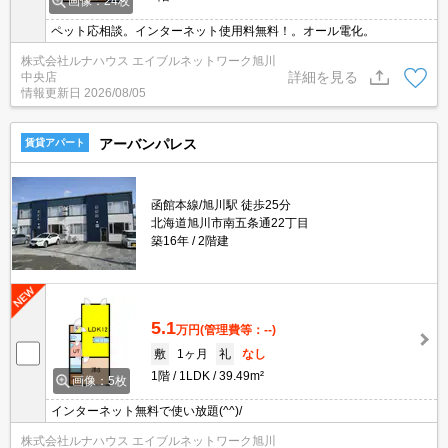
画像：24枚
ペット応相談。インターネット使用料無料！。オール電化。
株式会社ルナハウス エイブルネットワーク旭川
詳細を見る
中央店
情報更新日
2026/08/05
アーバンパレス
賃貸アパート
函館本線/旭川駅 徒歩25分
北海道旭川市南五条通22丁目
築16年
2階建
5.1
万円
(管理費等：--)
敷
1ヶ月
礼
なし
1階
1LDK
39.49m²
画像：5枚
インターネット無料で使い放題(^^)/
株式会社ルナハウス エイブルネットワーク旭川