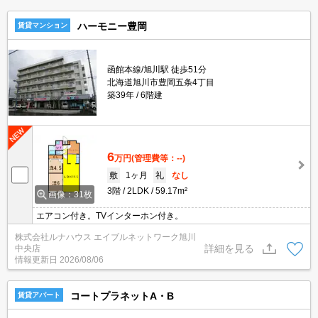
ハーモニー豊岡
賃貸マンション
函館本線/旭川駅 徒歩51分
北海道旭川市豊岡五条4丁目
築39年
6階建
6
万円
(管理費等：--)
敷
1ヶ月
礼
なし
3階
2LDK
59.17m²
画像：31枚
エアコン付き。TVインターホン付き。
株式会社ルナハウス エイブルネットワーク旭川
詳細を見る
中央店
情報更新日
2026/08/06
コートプラネットA・B
賃貸アパート