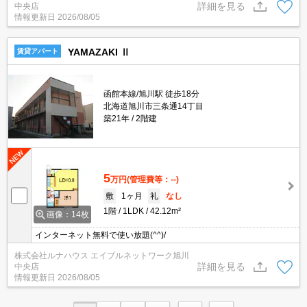
詳細を見る
中央店
情報更新日
2026/08/05
YAMAZAKI Ⅱ
賃貸アパート
函館本線/旭川駅 徒歩18分
北海道旭川市三条通14丁目
築21年
2階建
5
万円
(管理費等：--)
敷
1ヶ月
礼
なし
1階
1LDK
42.12m²
画像：14枚
インターネット無料で使い放題(^^)/
株式会社ルナハウス エイブルネットワーク旭川
詳細を見る
中央店
情報更新日
2026/08/05