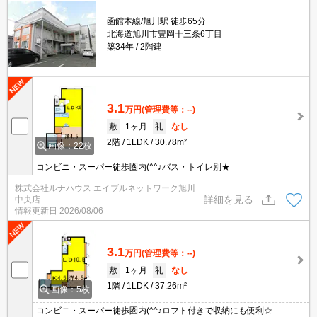
函館本線/旭川駅 徒歩65分
北海道旭川市豊岡十三条6丁目
築34年
2階建
3.1
万円
(管理費等：--)
敷
1ヶ月
礼
なし
2階
1LDK
30.78m²
画像：22枚
コンビニ・スーパー徒歩圏内(^^♪バス・トイレ別★
株式会社ルナハウス エイブルネットワーク旭川
詳細を見る
中央店
情報更新日
2026/08/06
3.1
万円
(管理費等：--)
敷
1ヶ月
礼
なし
1階
1LDK
37.26m²
画像：5枚
コンビニ・スーパー徒歩圏内(^^♪ロフト付きで収納にも便利☆