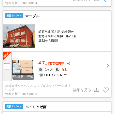
情報更新日
2026/08/04
マーブル
賃貸アパート
函館本線/旭川駅 徒歩50分
北海道旭川市旭神二条2丁目
築22年
2階建
4.7
万円
(管理費等：--)
敷
1ヶ月
礼
なし
2階
1LDK
39.69m²
画像：20枚
株式会社ルナハウス エイブルネットワーク旭川
詳細を見る
中央店
情報更新日
2026/08/08
ル・ミュゼ南
賃貸アパート