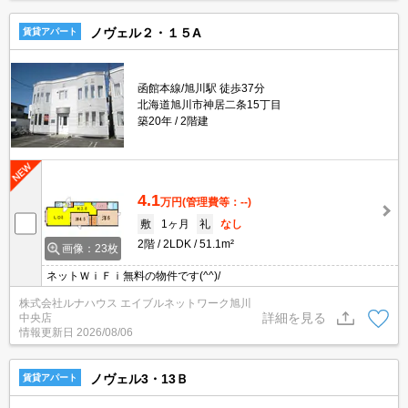
ノヴェル２・１５A
賃貸アパート
函館本線/旭川駅 徒歩37分
北海道旭川市神居二条15丁目
築20年
2階建
4.1
万円
(管理費等：--)
敷
1ヶ月
礼
なし
2階
2LDK
51.1m²
画像：23枚
ネットＷｉＦｉ無料の物件です(^^)/
株式会社ルナハウス エイブルネットワーク旭川
詳細を見る
中央店
情報更新日
2026/08/06
ノヴェル3・13Ｂ
賃貸アパート