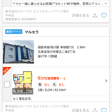
ﾍﾟｯﾄと一緒に暮らせるお部屋(^^)/ネットWi-Fi無料。窓用エアコンつ
き★
株式会社ルナハウス エイブルネットワーク旭川
詳細を見る
中央店
情報更新日
2026/08/07
マルセラ
賃貸アパート
函館本線/旭川駅 車移動7分 2.3km
北海道旭川市曙北二条8丁目
築27年
2階建
5
万円
(管理費等：--)
敷
なし
礼
なし
1階
2LDK
62.43m²
画像：22枚
セミ電化住宅。
株式会社ルナハウス エイブルネットワーク旭川
詳細を見る
中央店