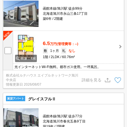
函館本線/旭川駅 徒歩99分
北海道旭川市永山三条17丁目
築6年
2階建
6.5
万円
(管理費等：--)
敷
1ヶ月
礼
なし
1階
2LDK
60.76m²
画像：4枚
光インターネットWi-Fi無料。都市ガス使用。一坪風呂。
株式会社ルナハウス エイブルネットワーク旭川
詳細を見る
中央店
情報更新日
2026/08/07
グレイスフルⅡ
賃貸アパート
函館本線/旭川駅 徒歩77分
北海道旭川市春光五条9丁目
築19年
2階建