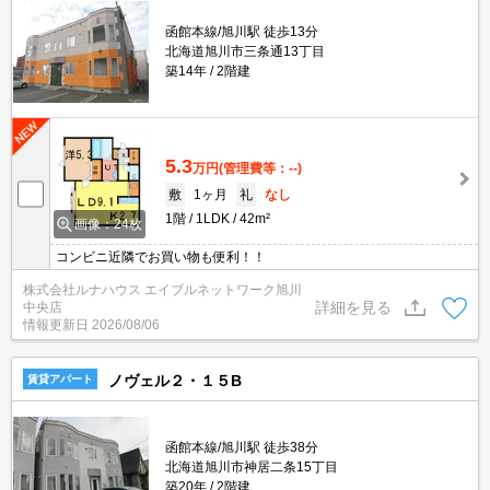
函館本線/旭川駅 徒歩13分
北海道旭川市三条通13丁目
築14年
2階建
5.3
万円
(管理費等：--)
敷
1ヶ月
礼
なし
1階
1LDK
42m²
画像：24枚
コンビニ近隣でお買い物も便利！！
株式会社ルナハウス エイブルネットワーク旭川
詳細を見る
中央店
情報更新日
2026/08/06
ノヴェル２・１５B
賃貸アパート
函館本線/旭川駅 徒歩38分
北海道旭川市神居二条15丁目
築20年
2階建