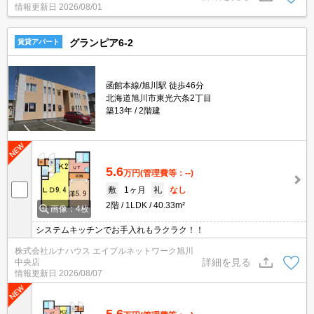
情報更新日
2026/08/01
グランピア6-2
賃貸アパート
函館本線/旭川駅 徒歩46分
北海道旭川市東光六条2丁目
築13年
2階建
5.6
万円
(管理費等：--)
敷
1ヶ月
礼
なし
2階
1LDK
40.33m²
画像：4枚
システムキッチンでお手入れもラクラク！！
株式会社ルナハウス エイブルネットワーク旭川
詳細を見る
中央店
情報更新日
2026/08/07
5.6