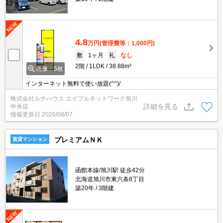
4.8
万円
(管理費等：1,000円)
敷
1ヶ月
礼
なし
2階
1LDK
38.88m²
画像：5枚
インターネット無料で使い放題(^^)/
株式会社ルナハウス エイブルネットワーク旭川
詳細を見る
中央店
情報更新日
2026/08/07
プレミアムＮＫ
賃貸マンション
函館本線/旭川駅 徒歩42分
北海道旭川市東六条8丁目
築20年
3階建