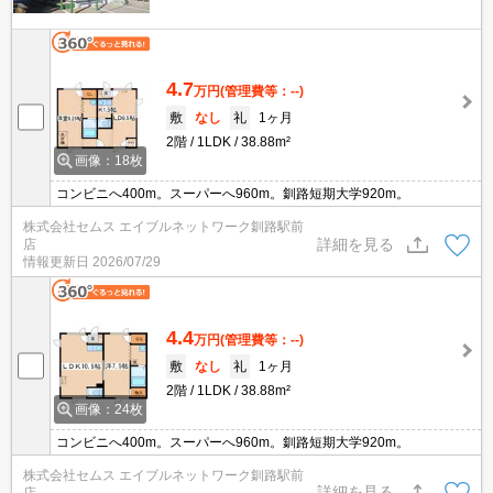
4.7
万円
(管理費等：--)
敷
なし
礼
1ヶ月
2階
1LDK
38.88m²
画像：18枚
コンビニへ400m。スーパーへ960m。釧路短期大学920m。
株式会社セムス エイブルネットワーク釧路駅前
詳細を見る
店
情報更新日
2026/07/29
4.4
万円
(管理費等：--)
敷
なし
礼
1ヶ月
2階
1LDK
38.88m²
画像：24枚
コンビニへ400m。スーパーへ960m。釧路短期大学920m。
株式会社セムス エイブルネットワーク釧路駅前
詳細を見る
店