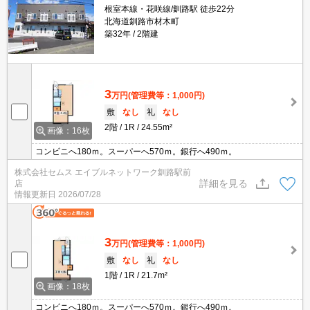
根室本線・花咲線/釧路駅 徒歩22分
北海道釧路市材木町
築32年
2階建
3
万円
(管理費等：1,000円)
敷
なし
礼
なし
2階
1R
24.55m²
画像：16枚
コンビニへ180ｍ。スーパーへ570ｍ。銀行へ490ｍ。
株式会社セムス エイブルネットワーク釧路駅前
詳細を見る
店
情報更新日
2026/07/28
3
万円
(管理費等：1,000円)
敷
なし
礼
なし
1階
1R
21.7m²
画像：18枚
コンビニへ180ｍ。スーパーへ570ｍ。銀行へ490ｍ。