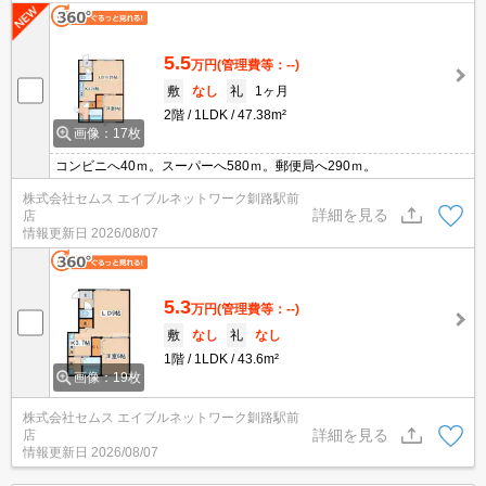
5.5
万円
(管理費等：--)
敷
なし
礼
1ヶ月
2階
1LDK
47.38m²
画像：17枚
コンビニへ40ｍ。スーパーへ580ｍ。郵便局へ290ｍ。
株式会社セムス エイブルネットワーク釧路駅前
詳細を見る
店
情報更新日
2026/08/07
5.3
万円
(管理費等：--)
敷
なし
礼
なし
1階
1LDK
43.6m²
画像：19枚
株式会社セムス エイブルネットワーク釧路駅前
詳細を見る
店
情報更新日
2026/08/07