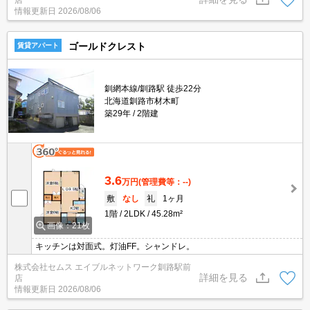
情報更新日
2026/08/06
ゴールドクレスト
賃貸アパート
釧網本線/釧路駅 徒歩22分
北海道釧路市材木町
築29年
2階建
3.6
万円
(管理費等：--)
敷
なし
礼
1ヶ月
1階
2LDK
45.28m²
画像：21枚
キッチンは対面式。灯油FF。シャンドレ。
株式会社セムス エイブルネットワーク釧路駅前
詳細を見る
店
情報更新日
2026/08/06