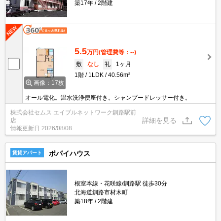
築17年
2階建
5.5
万円
(管理費等：--)
敷
なし
礼
1ヶ月
1階
1LDK
40.56m²
画像：17枚
オール電化。温水洗浄便座付き。シャンプードレッサー付き。
株式会社セムス エイブルネットワーク釧路駅前
詳細を見る
店
情報更新日
2026/08/08
ポパイハウス
賃貸アパート
根室本線・花咲線/釧路駅 徒歩30分
北海道釧路市材木町
築18年
2階建