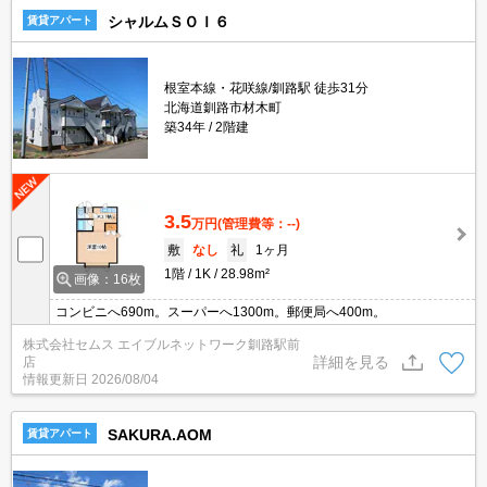
シャルムＳＯＩ６
賃貸アパート
根室本線・花咲線/釧路駅 徒歩31分
北海道釧路市材木町
築34年
2階建
3.5
万円
(管理費等：--)
敷
なし
礼
1ヶ月
1階
1K
28.98m²
画像：16枚
コンビニへ690m。スーパーへ1300m。郵便局へ400m。
株式会社セムス エイブルネットワーク釧路駅前
詳細を見る
店
情報更新日
2026/08/04
SAKURA.AOM
賃貸アパート