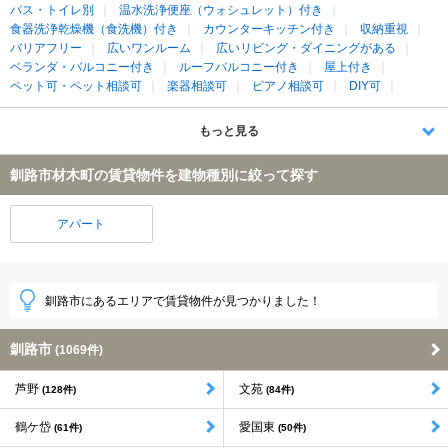
バス・トイレ別
温水洗浄便座（ウォシュレット）付き
食器洗浄乾燥機（食洗機）付き
カウンターキッチン付き
収納重視
バリアフリー
広いワンルーム
広いリビング・ダイニングがある
ベランダ・バルコニー付き
ルーフバルコニー付き
屋上付き
ペット可・ペット相談可
楽器相談可
ピアノ相談可
DIY可
もっと見る
釧路市材木町の賃貸物件を建物種別に絞って探す
アパート
釧路市にあるエリアで賃貸物件が見つかりました！
釧路市
(1069件)
芦野
文苑
(128件)
(84件)
鶴ケ岱
愛国東
(61件)
(50件)