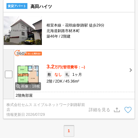
高田ハイツ
賃貸アパート
根室本線・花咲線/釧路駅 徒歩29分
北海道釧路市材木町
築46年
2階建
3.2
万円
(管理費等：--)
敷
なし
礼
1ヶ月
2階
2DK
45.36m²
画像：18枚
2階角部屋
株式会社セムス エイブルネットワーク釧路駅前
詳細を見る
店
情報更新日
2026/07/29
1