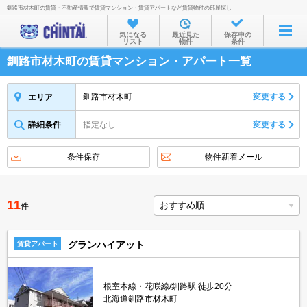
釧路市材木町の賃貸・不動産情報で賃貸マンション・賃貸アパートなど賃貸物件の部屋探し
お部屋を探す
気になる
最近見た
保存中の
リスト
物件
条件
沿線・駅から
釧路市材木町の賃貸マンション・アパート一覧
住所から
家賃相場から
釧路市材木町
変更する
エリア
通勤通学時間から
詳細条件
指定なし
変更する
物件特集から
条件保存
物件新着メール
不動産会社から
TOP
11
件
グランハイアット
賃貸アパート
根室本線・花咲線/釧路駅 徒歩20分
北海道釧路市材木町