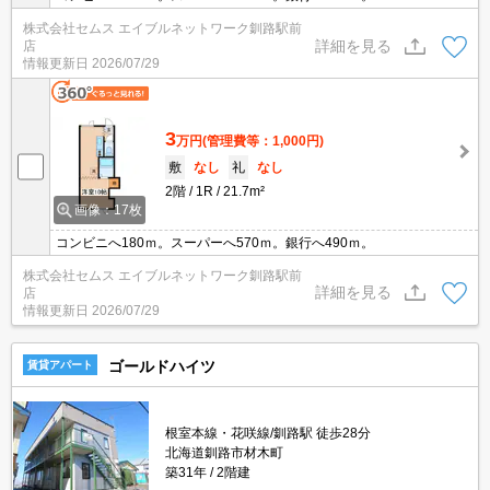
株式会社セムス エイブルネットワーク釧路駅前
詳細を見る
店
情報更新日
2026/07/29
3
万円
(管理費等：1,000円)
敷
なし
礼
なし
2階
1R
21.7m²
画像：17枚
コンビニへ180ｍ。スーパーへ570ｍ。銀行へ490ｍ。
株式会社セムス エイブルネットワーク釧路駅前
詳細を見る
店
情報更新日
2026/07/29
ゴールドハイツ
賃貸アパート
根室本線・花咲線/釧路駅 徒歩28分
北海道釧路市材木町
築31年
2階建