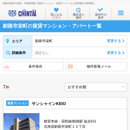
釧路市栄町の賃貸・不動産情報で賃貸マンション・賃貸アパートなど賃貸物件の部屋探し
お部屋を探す
気になる
最近見た
保存中の
リスト
物件
条件
沿線・駅から
釧路市栄町の賃貸マンション・アパート一覧
住所から
家賃相場から
釧路市栄町
変更する
エリア
通勤通学時間から
詳細条件
指定なし
変更する
物件特集から
条件保存
物件新着メール
不動産会社から
TOP
7
件
サンシャインKEIO
賃貸マンション
根室本線・花咲線/釧路駅 徒歩6分
北海道釧路市栄町１０丁目