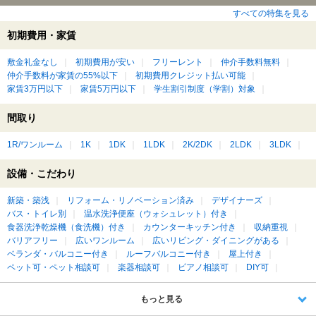
すべての特集を見る
初期費用・家賃
敷金礼金なし
初期費用が安い
フリーレント
仲介手数料無料
仲介手数料が家賃の55%以下
初期費用クレジット払い可能
家賃3万円以下
家賃5万円以下
学生割引制度（学割）対象
間取り
1R/ワンルーム
1K
1DK
1LDK
2K/2DK
2LDK
3LDK
設備・こだわり
新築・築浅
リフォーム・リノベーション済み
デザイナーズ
バス・トイレ別
温水洗浄便座（ウォシュレット）付き
食器洗浄乾燥機（食洗機）付き
カウンターキッチン付き
収納重視
バリアフリー
広いワンルーム
広いリビング・ダイニングがある
ベランダ・バルコニー付き
ルーフバルコニー付き
屋上付き
ペット可・ペット相談可
楽器相談可
ピアノ相談可
DIY可
もっと見る