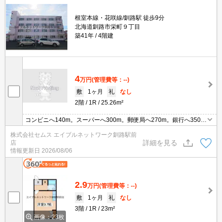
根室本線・花咲線/釧路駅 徒歩9分
北海道釧路市栄町９丁目
築41年
4階建
4
万円
(管理費等：--)
敷
1ヶ月
礼
なし
2階
1R
25.26m²
コンビニへ140m。スーパーへ300m。郵便局へ270m。銀行へ350
m。
株式会社セムス エイブルネットワーク釧路駅前
詳細を見る
店
情報更新日
2026/08/06
2.9
万円
(管理費等：--)
敷
1ヶ月
礼
なし
3階
1R
23m²
画像：23枚