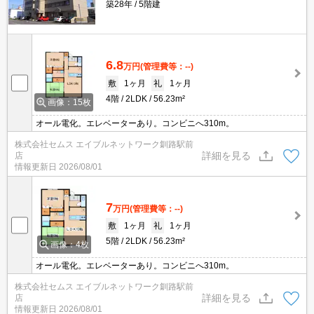
築28年
5階建
6.8
万円
(管理費等：--)
敷
1ヶ月
礼
1ヶ月
4階
2LDK
56.23m²
画像：15枚
オール電化。エレベーターあり。コンビニへ310m。
株式会社セムス エイブルネットワーク釧路駅前
詳細を見る
店
情報更新日
2026/08/01
7
万円
(管理費等：--)
敷
1ヶ月
礼
1ヶ月
5階
2LDK
56.23m²
画像：4枚
オール電化。エレベーターあり。コンビニへ310m。
株式会社セムス エイブルネットワーク釧路駅前
詳細を見る
店
情報更新日
2026/08/01