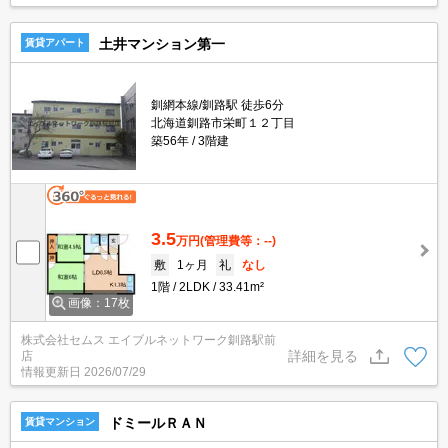
土井マンション第一
賃貸アパート
釧網本線/釧路駅 徒歩6分
北海道釧路市栄町１２丁目
築56年
3階建
3.5
万円
(管理費等：--)
敷
1ヶ月
礼
なし
1階
2LDK
33.41m²
画像：17枚
株式会社セムス エイブルネットワーク釧路駅前
詳細を見る
店
情報更新日
2026/07/29
ドミールＲＡＮ
賃貸マンション