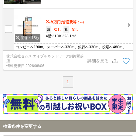
3.5
万円
(管理費等：--)
敷
なし
礼
なし
4階
1DK
28.1m²
画像：15枚
コンビニへ190m。スーパーへ330m。銀行へ330m。役場へ480m。
株式会社セムス エイブルネットワーク釧路駅前
詳細を見る
店
情報更新日
2026/08/06
1
検索条件を変更する