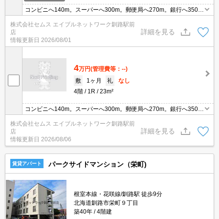
コンビニへ140m。スーパーへ300m。郵便局へ270m。銀行へ350
m。
株式会社セムス エイブルネットワーク釧路駅前
詳細を見る
店
情報更新日
2026/08/01
4
万円
(管理費等：--)
敷
1ヶ月
礼
なし
4階
1R
23m²
コンビニへ140m。スーパーへ300m。郵便局へ270m。銀行へ350
m。
株式会社セムス エイブルネットワーク釧路駅前
詳細を見る
店
情報更新日
2026/08/06
パークサイドマンション（栄町)
賃貸アパート
根室本線・花咲線/釧路駅 徒歩9分
北海道釧路市栄町９丁目
築40年
4階建