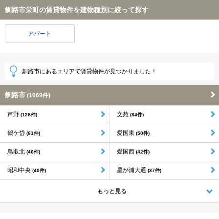
釧路市栄町の賃貸物件を建物種別に絞って探す
アパート
釧路市にあるエリアで賃貸物件が見つかりました！
釧路市
(1069件)
芦野
文苑
(128件)
(84件)
鶴ケ岱
愛国東
(61件)
(50件)
鳥取北
愛国西
(46件)
(42件)
昭和中央
星が浦大通
(40件)
(37件)
もっと見る