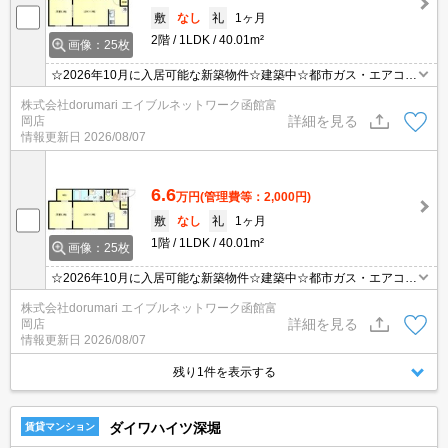
敷
なし
礼
1ヶ月
2階
1LDK
40.01m²
画像：25枚
☆2026年10月に入居可能な新築物件☆建築中☆都市ガス・エアコン
付き・ネット無料など設備充実☆【効率良くお部屋探し】同じお部
株式会社dorumari エイブルネットワーク函館富
屋がいくつも出てきて探すのが大変。。そんな時は「窓口を一つに
詳細を見る
岡店
して」エイブルNW函館富岡店へお任せください！どのお部屋でも
情報更新日
2026/08/07
ご紹介、ご案内させていただきます。
6.6
万円
(管理費等：2,000円)
敷
なし
礼
1ヶ月
1階
1LDK
40.01m²
画像：25枚
☆2026年10月に入居可能な新築物件☆建築中☆都市ガス・エアコン
付き・ネット無料など設備充実☆【効率良くお部屋探し】同じお部
株式会社dorumari エイブルネットワーク函館富
屋がいくつも出てきて探すのが大変。。そんな時は「窓口を一つに
詳細を見る
岡店
して」エイブルNW函館富岡店へお任せください！どのお部屋でも
情報更新日
2026/08/07
ご紹介、ご案内させていただきます。
残り1件を表示する
ダイワハイツ深堀
賃貸マンション