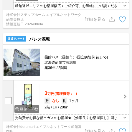
函館近郊エリアのお部屋幅広くご紹介可、お気軽にご相談くださ
い。大切なペットと暮らせるお部屋です！オール洋室・トイレバス
株式会社ステップホーム エイブルネットワーク
別・バルコニー付きのお部屋です！
詳細を見る
函館美原店
情報更新日
2026/08/04
パレス深堀
賃貸アパート
函館バス（函館市）/国立病院前 徒歩5分
北海道函館市深堀町
築36年
2階建
3
万円
(管理費等：--)
敷
なし
礼
1ヶ月
2階
1K
20m²
画像：33枚
光熱費がお得な都市ガスのお部屋★【効率良くお部屋探し】同じお
部屋がいくつも出てきて探すのが大変。。そんな時は「窓口を一つ
株式会社dorumari エイブルネットワーク函館富
にして」エイブルNW函館富岡店へお任せください！どのお部屋で
詳細を見る
岡店
もご紹介、ご案内させていただきます。