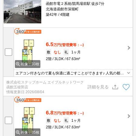
函館市電２系統/競馬場前駅 徒歩7分
北海道函館市深堀町
築42年
4階建
6.5
万円
(管理費等：--)
敷
なし
礼
1ヶ月
2階
3LDK
67.63m²
画像：33枚
エアコン付きなので夏も快適に過ごすことができます♪ 人気の都市
ガス仕様なので光熱費も抑えられて経済的です◎コンビニが近いの
株式会社ステップホーム エイブルネットワーク
で買い忘れやちょっとしたお買い物にも便利です☆ 電停まで近いの
詳細を見る
函館五稜郭店
で交通便利！！
情報更新日
2026/08/04
6.8
万円
(管理費等：--)
敷
なし
礼
1ヶ月
2階
3LDK
67.63m²
画像：35枚