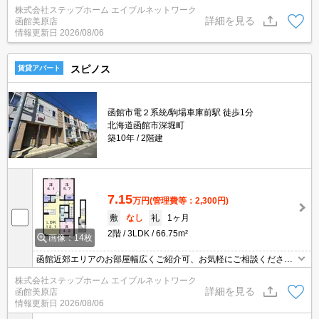
株式会社ステップホーム エイブルネットワーク
ネット無料物件です！
詳細を見る
函館美原店
情報更新日
2026/08/06
スピノス
賃貸アパート
函館市電２系統/駒場車庫前駅 徒歩1分
北海道函館市深堀町
築10年
2階建
7.15
万円
(管理費等：2,300円)
敷
なし
礼
1ヶ月
2階
3LDK
66.75m²
画像：14枚
函館近郊エリアのお部屋幅広くご紹介可、お気軽にご相談くださ
い。
株式会社ステップホーム エイブルネットワーク
詳細を見る
函館美原店
情報更新日
2026/08/06