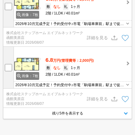
敷
なし
礼
1ヶ月
2階
1LDK
40.01m²
画像：7枚
2026年10月完成予定！予約受付中♪市電「駒場車庫前」駅まで徒歩
3分☆人気の都市ガス物件♪エアコン付き！インターネット無料★
株式会社ステップホーム エイブルネットワーク
詳細を見る
函館美原店
情報更新日
2026/08/07
6.8
万円
(管理費等：2,000円)
敷
なし
礼
1ヶ月
2階
1LDK
40.01m²
画像：7枚
2026年10月完成予定！予約受付中♪市電「駒場車庫前」駅まで徒歩
3分☆人気の都市ガス物件♪エアコン付き！インターネット無料★
株式会社ステップホーム エイブルネットワーク
詳細を見る
函館美原店
情報更新日
2026/08/07
残り5件を表示する