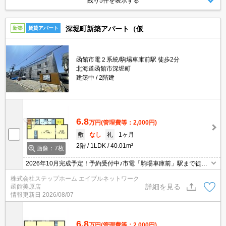
残り5件を表示する
深堀町新築アパート（仮
新築
賃貸アパート
函館市電２系統/駒場車庫前駅 徒歩2分
北海道函館市深堀町
建築中
2階建
6.8
万円
(管理費等：2,000円)
敷
なし
礼
1ヶ月
2階
1LDK
40.01m²
画像：7枚
2026年10月完成予定！予約受付中♪市電「駒場車庫前」駅まで徒歩
3分☆人気の都市ガス物件♪エアコン付き！インターネット無料★
株式会社ステップホーム エイブルネットワーク
詳細を見る
函館美原店
情報更新日
2026/08/07
6.8
万円
(管理費等：2,000円)