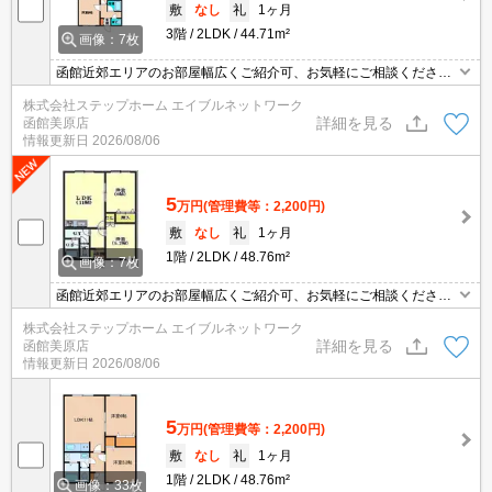
敷
なし
礼
1ヶ月
3階
2LDK
44.71m²
画像：7枚
函館近郊エリアのお部屋幅広くご紹介可、お気軽にご相談くださ
い。スマホやPCなどでご自宅からオンライン内見可能です。バス・
株式会社ステップホーム エイブルネットワーク
トイレ別。照明器具付き。灯油FF。
詳細を見る
函館美原店
情報更新日
2026/08/06
5
万円
(管理費等：2,200円)
敷
なし
礼
1ヶ月
1階
2LDK
48.76m²
画像：7枚
函館近郊エリアのお部屋幅広くご紹介可、お気軽にご相談くださ
い。スマホやPCなどでご自宅からオンライン内見可能です。バス・
株式会社ステップホーム エイブルネットワーク
トイレ別。照明器具付き。灯油FF。
詳細を見る
函館美原店
情報更新日
2026/08/06
5
万円
(管理費等：2,200円)
敷
なし
礼
1ヶ月
1階
2LDK
48.76m²
画像：33枚