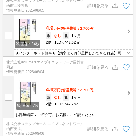
株式会社ステップホーム エイブルネットワーク
ーホンなので来訪者を確認できて安心♪物置付★
詳細を見る
函館五稜郭店
情報更新日
2026/08/05
4.9
万円
(管理費等：2,700円)
敷
なし
礼
1ヶ月
2階
1LDK
42.02m²
画像：34枚
★インターネット無料★【効率よくお部屋探しができるお店】同じ
お部屋がいくつも出てきて探すのが大変。。そんな時は「窓口を一
株式会社dorumari エイブルネットワーク函館富
つにして」エイブルNW函館富岡店へお任せください！どのお部屋
詳細を見る
岡店
でもご紹介、ご案内させていただきます。
情報更新日
2026/08/04
4.9
万円
(管理費等：2,700円)
敷
なし
礼
1ヶ月
2階
1LDK
42.2m²
画像：7枚
お部屋幅広くご紹介可。お気軽にご相談ください
株式会社ステップホーム エイブルネットワーク
詳細を見る
函館美原店
情報更新日
2026/08/06