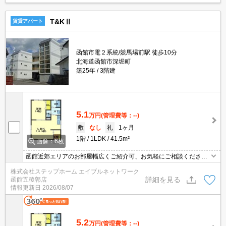
T&KⅡ
賃貸アパート
函館市電２系統/競馬場前駅 徒歩10分
北海道函館市深堀町
築25年
3階建
5.1
万円
(管理費等：--)
敷
なし
礼
1ヶ月
1階
1LDK
41.5m²
画像：6枚
函館近郊エリアのお部屋幅広くご紹介可、お気軽にご相談くださ
い ペット可。駐車2台無料。
株式会社ステップホーム エイブルネットワーク
詳細を見る
函館五稜郭店
情報更新日
2026/08/07
5.2
万円
(管理費等：--)