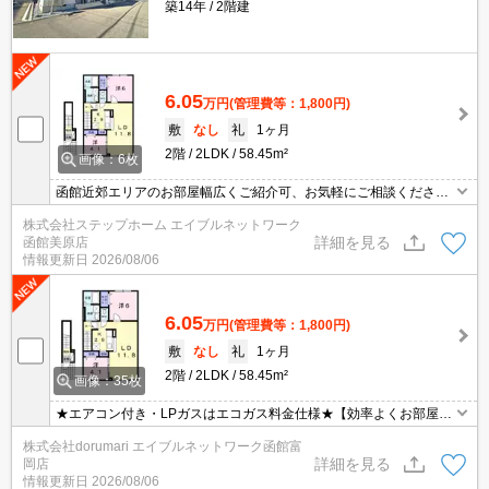
築14年
2階建
6.05
万円
(管理費等：1,800円)
敷
なし
礼
1ヶ月
2階
2LDK
58.45m²
画像：6枚
函館近郊エリアのお部屋幅広くご紹介可、お気軽にご相談くださ
い。
株式会社ステップホーム エイブルネットワーク
詳細を見る
函館美原店
情報更新日
2026/08/06
6.05
万円
(管理費等：1,800円)
敷
なし
礼
1ヶ月
2階
2LDK
58.45m²
画像：35枚
★エアコン付き・LPガスはエコガス料金仕様★【効率よくお部屋探
しができるお店】同じお部屋がいくつも出てきて探すのが大変。。
株式会社dorumari エイブルネットワーク函館富
そんな時は「窓口を一つにして」エイブルNW函館富岡店へお任せ
詳細を見る
岡店
ください！どのお部屋でもご紹介、ご案内させていただきます
情報更新日
2026/08/06