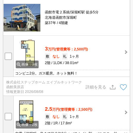
函館市電２系統/深堀町駅 徒歩5分
北海道函館市深堀町
築37年
4階建
3
万円
(管理費等：2,500円)
敷
なし
礼
1ヶ月
2階
1LDK
38.01m²
画像：3枚
コンビニ2分。ガス暖房。ネット無料！
株式会社ステップホーム エイブルネットワーク
詳細を見る
函館美原店
情報更新日
2026/08/08
2.5
万円
(管理費等：2,500円)
敷
なし
礼
1ヶ月
2階
1R
17.8m²
画像：2枚