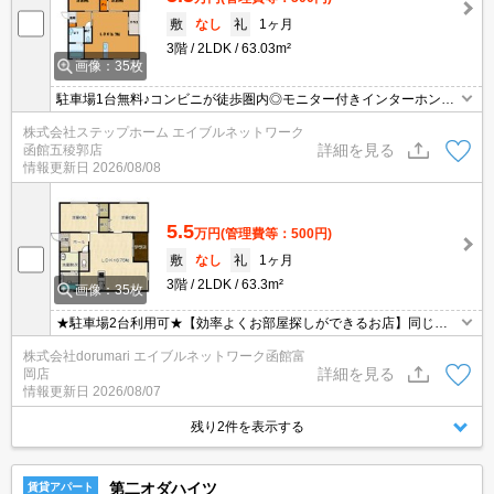
敷
なし
礼
1ヶ月
3階
2LDK
63.03m²
画像：35枚
駐車場1台無料♪コンビニが徒歩圏内◎モニター付きインターホンで
安心☆物置付きで収納便利！！
株式会社ステップホーム エイブルネットワーク
詳細を見る
函館五稜郭店
情報更新日
2026/08/08
5.5
万円
(管理費等：500円)
敷
なし
礼
1ヶ月
3階
2LDK
63.3m²
画像：35枚
★駐車場2台利用可★【効率よくお部屋探しができるお店】同じお
部屋がいくつも出てきて探すのが大変。。そんな時は「窓口を一つ
株式会社dorumari エイブルネットワーク函館富
にして」エイブルNW函館富岡店へお任せください！どのお部屋で
詳細を見る
岡店
もご紹介、ご案内させていただきます。
情報更新日
2026/08/07
残り2件を表示する
第二オダハイツ
賃貸アパート