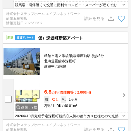
競馬場・電停近くで交通に便利☆コンビニ・スーパーが近くでお買
い物で便利です♪駐車場が一台無料☆
株式会社ステップホーム エイブルネットワーク
詳細を見る
函館五稜郭店
情報更新日
2026/08/07
仮）深堀町新築アパート
新築
賃貸アパート
函館市電２系統/駒場車庫前駅 徒歩3分
北海道函館市深堀町
建築中
2階建
6.8
万円
(管理費等：2,000円)
敷
なし
礼
1ヶ月
2階
1LDK
40.01m²
画像：9枚
2026年10月完成予定深堀町新築◎人気の都市ガス仕様なので光熱費
も抑えられて経済的です！函館も夏は厳しい暑さになってきており
株式会社ステップホーム エイブルネットワーク
ますが、エアコン付きなので夏も快適に過ごすことができます♪イン
詳細を見る
函館五稜郭店
ターネットはWi-Fiが無料で使い放題☆