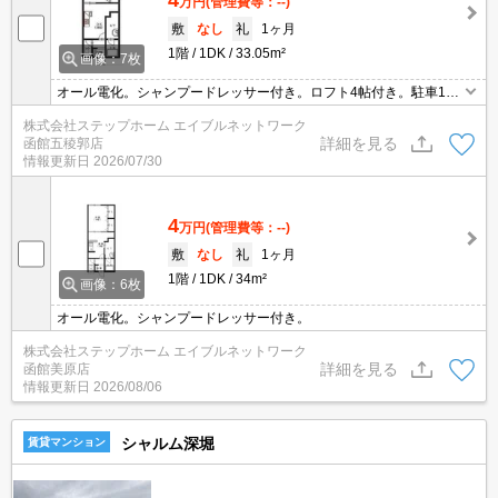
万円
(管理費等：--)
敷
なし
礼
1ヶ月
1階
1DK
33.05m²
画像：7枚
オール電化。シャンプードレッサー付き。ロフト4帖付き。駐車1台
無料。
株式会社ステップホーム エイブルネットワーク
詳細を見る
函館五稜郭店
情報更新日
2026/07/30
4
万円
(管理費等：--)
敷
なし
礼
1ヶ月
1階
1DK
34m²
画像：6枚
オール電化。シャンプードレッサー付き。
株式会社ステップホーム エイブルネットワーク
詳細を見る
函館美原店
情報更新日
2026/08/06
シャルム深堀
賃貸マンション