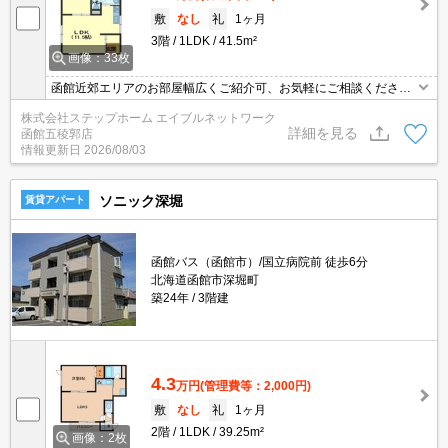
敷
なし
礼
1ヶ月
3階
1LDK
41.5m²
画像：33枚
函館近郊エリアのお部屋幅広くご紹介可、お気軽にご相談くださ
い ペット可
株式会社ステップホーム エイブルネットワーク
詳細を見る
函館五稜郭店
情報更新日
2026/08/03
ソニック深堀
賃貸アパート
函館バス（函館市）/国立病院前 徒歩6分
北海道函館市深堀町
築24年
3階建
4.3
万円
(管理費等：2,000円)
敷
なし
礼
1ヶ月
2階
1LDK
39.25m²
画像：2枚