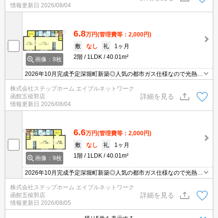
情報更新日
2026/08/04
6.8
万円
(管理費等：2,000円)
敷
なし
礼
1ヶ月
2階
1LDK
40.01m²
画像：9枚
2026年10月完成予定深堀町新築◎人気の都市ガス仕様なので光熱費
も抑えられて経済的です！函館も夏は厳しい暑さになってきており
株式会社ステップホーム エイブルネットワーク
ますが、エアコン付きなので夏も快適に過ごすことができます♪イン
詳細を見る
函館五稜郭店
ターネットはWi-Fiが無料で使い放題☆
情報更新日
2026/08/04
6.6
万円
(管理費等：2,000円)
敷
なし
礼
1ヶ月
1階
1LDK
40.01m²
画像：9枚
2026年10月完成予定深堀町新築◎人気の都市ガス仕様なので光熱費
も抑えられて経済的です！函館も夏は厳しい暑さになってきており
株式会社ステップホーム エイブルネットワーク
ますが、エアコン付きなので夏も快適に過ごすことができます♪イン
詳細を見る
函館五稜郭店
ターネットはWi-Fiが無料で使い放題☆
情報更新日
2026/08/05