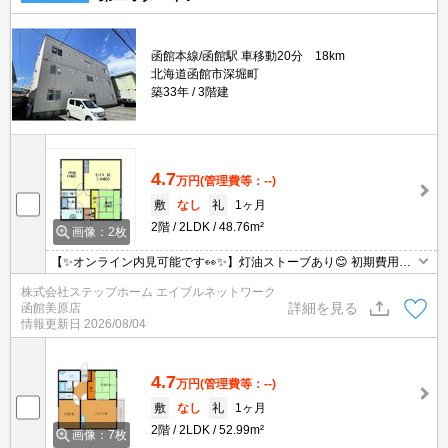
函館本線/函館駅 車移動20分 18km
北海道函館市深堀町
築33年
3階建
4.7
万円
(管理費等：--)
敷
なし
礼
1ヶ月
2階
2LDK
48.76m²
画像：2枚
【✨オンライン内見可能です👀✨】灯油ストーブあり😊 初期費用を
クレジットカードでお支払いいただけます💳
株式会社ステップホーム エイブルネットワーク
詳細を見る
函館美原店
情報更新日
2026/08/04
4.7
万円
(管理費等：--)
敷
なし
礼
1ヶ月
2階
2LDK
52.99m²
画像：7枚