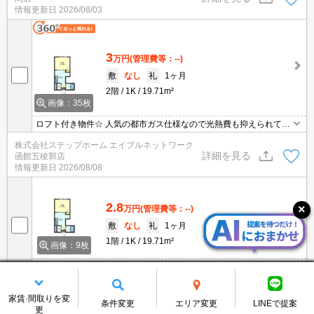
情報更新日
2026/08/03
3
万円
(管理費等：--)
敷
なし
礼
1ヶ月
2階
1K
19.71m²
画像：35枚
ロフト付き物件☆ 人気の都市ガス仕様なので光熱費も抑えられて経
済的です♪ コンビニ・スーパーが近く、交通・買物便利な立地で
株式会社ステップホーム エイブルネットワーク
す。
詳細を見る
函館五稜郭店
情報更新日
2026/08/08
2.8
万円
(管理費等：--)
敷
なし
礼
1ヶ月
1階
1K
19.71m²
画像：9枚
ロフト付き物件☆ 人気の都市ガス仕様なので光熱費も抑えられて経
済的です♪ コンビニ・スーパーが近く、交通・買物便利な立地で
株式会社ステップホーム エイブルネットワーク
す。
詳細を見る
家賃·間取りを変
函館五稜郭店
条件変更
エリア変更
LINEで提案
更
情報更新日
2026/08/08