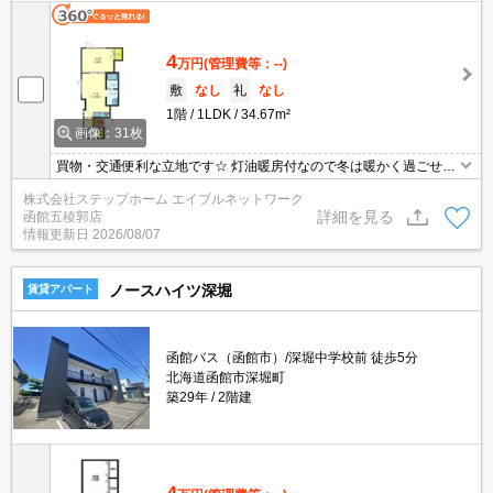
4
万円
(管理費等：--)
敷
なし
礼
なし
1階
1LDK
34.67m²
画像：31枚
買物・交通便利な立地です☆ 灯油暖房付なので冬は暖かく過ごせそ
うですね♪インターネットはWi-Fiが無料で使い放題◎
株式会社ステップホーム エイブルネットワーク
詳細を見る
函館五稜郭店
情報更新日
2026/08/07
ノースハイツ深堀
賃貸アパート
函館バス（函館市）/深堀中学校前 徒歩5分
北海道函館市深堀町
築29年
2階建
4