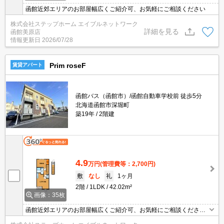
函館近郊エリアのお部屋幅広くご紹介可、お気軽にご相談ください
株式会社ステップホーム エイブルネットワーク
詳細を見る
函館美原店
情報更新日
2026/07/28
Prim roseF
賃貸アパート
函館バス（函館市）/函館自動車学校前 徒歩5分
北海道函館市深堀町
築19年
2階建
4.9
万円
(管理費等：2,700円)
敷
なし
礼
1ヶ月
2階
1LDK
42.02m²
画像：35枚
函館近郊エリアのお部屋幅広くご紹介可、お気軽にご相談くださ
い インターネットはWi-Fiが無料で使い放題！モニター付きインタ