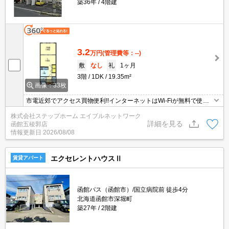
築36年
4階建
3.2
万円
(管理費等：--)
敷
なし
礼
1ヶ月
3階
1DK
19.35m²
画像：33枚
市電近郊でアクセス買物便利!!インターネットはWi-Fiが無料で使い
放題なのでスマホもパソコンも何台でも繋げてご利用いただけます
株式会社ステップホーム エイブルネットワーク
♬
詳細を見る
函館五稜郭店
情報更新日
2026/08/08
エクセレントハウスⅡ
賃貸アパート
函館バス（函館市）/国立病院前 徒歩4分
北海道函館市深堀町
築27年
2階建