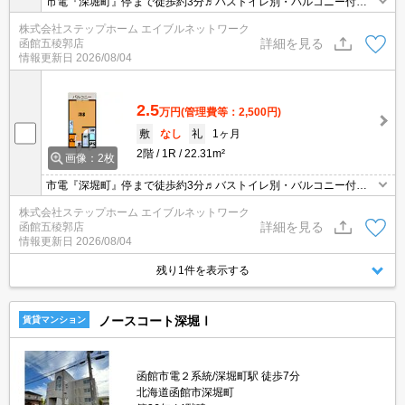
市電『深堀町』停まで徒歩約3分♬バストイレ別・バルコニー付き
☆ インターネットはWi-Fiが無料使い放題！！
株式会社ステップホーム エイブルネットワーク
詳細を見る
函館五稜郭店
情報更新日
2026/08/04
2.5
万円
(管理費等：2,500円)
敷
なし
礼
1ヶ月
2階
1R
22.31m²
画像：2枚
市電『深堀町』停まで徒歩約3分♬バストイレ別・バルコニー付き
☆ インターネットはWi-Fiが無料使い放題！！スーパー、コンビニ
株式会社ステップホーム エイブルネットワーク
近く買物便利です。
詳細を見る
函館五稜郭店
情報更新日
2026/08/04
残り1件を表示する
ノースコート深堀Ⅰ
賃貸マンション
函館市電２系統/深堀町駅 徒歩7分
北海道函館市深堀町