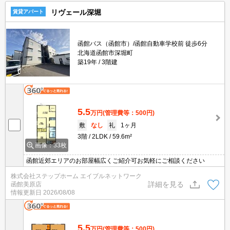
リヴェール深堀
賃貸アパート
函館バス（函館市）/函館自動車学校前 徒歩6分
北海道函館市深堀町
築19年
3階建
5.5
万円
(管理費等：500円)
敷
なし
礼
1ヶ月
3階
2LDK
59.6m²
画像：33枚
函館近郊エリアのお部屋幅広くご紹介可お気軽にご相談ください
株式会社ステップホーム エイブルネットワーク
詳細を見る
函館美原店
情報更新日
2026/08/08
5.5
万円
(管理費等：500円)