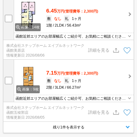
6.45
万円
(管理費等：2,300円)
敷
なし
礼
1ヶ月
1階
2LDK
56.43m²
画像：14枚
函館近郊エリアのお部屋幅広くご紹介可、お気軽にご相談くださ
い。
株式会社ステップホーム エイブルネットワーク
詳細を見る
函館美原店
情報更新日
2026/08/06
7.15
万円
(管理費等：2,300円)
敷
なし
礼
1ヶ月
2階
3LDK
66.27m²
画像：9枚
函館近郊エリアのお部屋幅広くご紹介可、お気軽にご相談くださ
い ペットと暮らせる物件♪エアコン・追い焚き機能など設備充実し
株式会社ステップホーム エイブルネットワーク
ています★インターネット無料◎
詳細を見る
函館五稜郭店
情報更新日
2026/08/05
残り1件を表示する