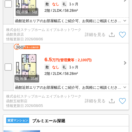
敷
なし
礼
1ヶ月
2階
2LDK
58.28m²
画像：5枚
函館近郊エリアのお部屋幅広くご紹介可、お気軽にご相談くださ
い。初期費用クレジット払い可能。
株式会社ステップホーム エイブルネットワーク
詳細を見る
函館美原店
情報更新日
2026/08/06
6.5
万円
(管理費等：2,100円)
敷
なし
礼
1ヶ月
2階
2LDK
58.28m²
画像：35枚
函館近郊エリアのお部屋幅広くご紹介可、お気軽にご相談くださ
い 電停から徒歩圏内で便利♪インターネット無料☆エアコン・追い
株式会社ステップホーム エイブルネットワーク
焚き・浴室乾燥機付き設備充実！
詳細を見る
函館五稜郭店
情報更新日
2026/08/05
プルミエール深堀
賃貸マンション