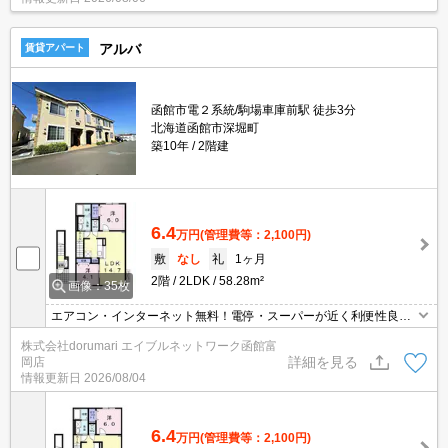
アルバ
賃貸アパート
函館市電２系統/駒場車庫前駅 徒歩3分
北海道函館市深堀町
築10年
2階建
6.4
万円
(管理費等：2,100円)
敷
なし
礼
1ヶ月
2階
2LDK
58.28m²
画像：35枚
エアコン・インターネット無料！電停・スーパーが近く利便性良
好！！【効率よくお部屋探しができるお店】同じお部屋がいくつも
株式会社dorumari エイブルネットワーク函館富
出てきて探すのが大変。。そんな時は「窓口を一つにして」エイブ
詳細を見る
岡店
ルNW函館富岡店へお任せください！どのお部屋でもご紹介、ご案
情報更新日
2026/08/04
内させていただきます。
6.4
万円
(管理費等：2,100円)