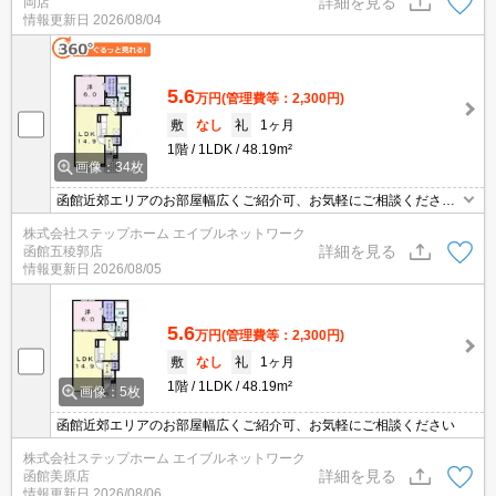
詳細を見る
岡店
ただきます
情報更新日
2026/08/04
5.6
万円
(管理費等：2,300円)
敷
なし
礼
1ヶ月
1階
1LDK
48.19m²
画像：34枚
函館近郊エリアのお部屋幅広くご紹介可、お気軽にご相談くださ
い 電停徒歩約5分の好立地♪エアコン・追い焚きなど設備充実★ウ
株式会社ステップホーム エイブルネットワーク
ォークインクローゼットにはお洋服もたくさん収納できますよ！
詳細を見る
函館五稜郭店
情報更新日
2026/08/05
5.6
万円
(管理費等：2,300円)
敷
なし
礼
1ヶ月
1階
1LDK
48.19m²
画像：5枚
函館近郊エリアのお部屋幅広くご紹介可、お気軽にご相談ください
株式会社ステップホーム エイブルネットワーク
詳細を見る
函館美原店
情報更新日
2026/08/06