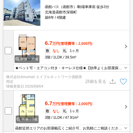
函館バス（函館市）/駒場車庫前 徒歩3分
北海道函館市深堀町
築8年
4階建
6.7
万円
(管理費等：2,000円)
敷
なし
礼
1ヶ月
3階
1LDK
39.5m²
画像：35枚
★ペット可・エアコン付き・キーレス仕様★【効率よくお部屋探し
ができるお店】同じお部屋がいくつも出てきて探すのが大変。。そ
株式会社dorumari エイブルネットワーク函館富
んな時は「窓口を一つにして」エイブルNW函館富岡店へお任せく
詳細を見る
岡店
ださい！どのお部屋でもご紹介、ご案内させていただきます。
情報更新日
2026/08/04
6.7
万円
(管理費等：2,000円)
敷
なし
礼
1ヶ月
3階
1LDK
47.91m²
画像：7枚
函館近郊エリアのお部屋幅広くご紹介可、お気軽にご相談くださ
い。ペットと暮らせるオートロックマンション！うれしいインター