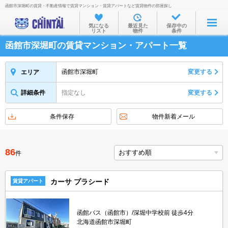
函館市深堀町の賃貸・不動産情報で賃貸マンション・賃貸アパートなど賃貸物件の部屋探し
お部屋を探す
気になる
最近見た
保存中の
リスト
物件
条件
沿線・駅から
函館市深堀町の賃貸マンション・アパート一覧
住所から
家賃相場から
函館市深堀町
変更する
エリア
通勤通学時間から
詳細条件
指定なし
変更する
物件特集から
条件保存
物件新着メール
不動産会社から
TOP
86
件
カーサ プラシード
賃貸アパート
函館バス（函館市）/深堀中学校前 徒歩4分
北海道函館市深堀町