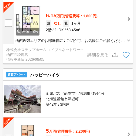
6.15
万円
(管理費等：1,800円)
敷
なし
礼
1ヶ月
2階
2LDK
58.45m²
画像：8枚
函館近郊エリアのお部屋幅広くご紹介可、お気軽にご相談くださ
い エアコン付きで暑い日も快適に過ごすことができますよ★モニ
株式会社ステップホーム エイブルネットワーク
ター付きインターホンなので来訪者を確認できて安心♪物置付！
詳細を見る
函館五稜郭店
情報更新日
2026/08/05
ハッピーハイツ
賃貸アパート
函館バス（函館市）/深堀町 徒歩4分
北海道函館市深堀町
築42年
3階建
5
万円
(管理費等：2,200円)