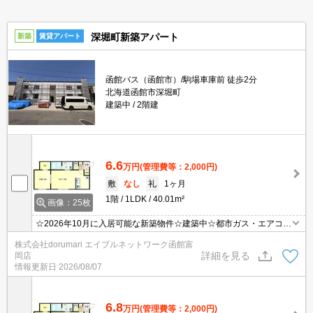
深堀町新築アパート
新築
賃貸アパート
函館バス（函館市）/駒場車庫前 徒歩2分
北海道函館市深堀町
建築中
2階建
6.6
万円
(管理費等：2,000円)
敷
なし
礼
1ヶ月
1階
1LDK
40.01m²
画像：25枚
☆2026年10月に入居可能な新築物件☆建築中☆都市ガス・エアコン
付き・ネット無料など設備充実☆【効率良くお部屋探し】同じお部
株式会社dorumari エイブルネットワーク函館富
屋がいくつも出てきて探すのが大変。。そんな時は「窓口を一つに
詳細を見る
岡店
して」エイブルNW函館富岡店へお任せください！どのお部屋でも
情報更新日
2026/08/07
ご紹介、ご案内させていただきます。
6.8
万円
(管理費等：2,000円)