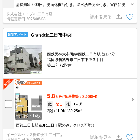
清掃費55,000円。洗面化粧台付き。温水洗浄便座付き。室内に洗濯
機置場あり。システムキッチン。エアコン1基付き。TVインターホ
株式会社エイブル 二日市店
ン付き。クローゼット付。バルコニー。2口ガスコンロ付。
詳細を見る
情報更新日
2026/08/08
Grandtic二日市中央I
賃貸アパート
西鉄天神大牟田線/西鉄二日市駅 徒歩7分
福岡県筑紫野市二日市中央３丁目
築11年
2階建
5.8
万円
(管理費等：3,000円)
敷
なし
礼
1ヶ月
2階
1LDK
30.25m²
画像：14枚
西鉄二日市駅＆JR二日市駅のWアクセス可能！
イーグルハウス株式会社 二日市店
詳細を見る
情報更新日
2026/08/05