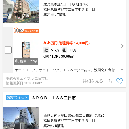
鹿児島本線/二日市駅 徒歩3分
福岡県筑紫野市二日市中央３丁目
築21年
7階建
5.5
万円
(管理費等：4,000円)
敷
5.5万
礼
11万
6階
1DK
30.68m²
画像：22枚
オートロック。オートロック。エレベーターあり。洗面化粧台付
き。温水洗浄便座付き。
株式会社エイブル 二日市店
詳細を見る
情報更新日
2026/08/02
ＡＲＣＢＬＩＳＳ二日市
賃貸マンション
西鉄天神大牟田線/西鉄二日市駅 徒歩2分
福岡県筑紫野市二日市中央５丁目
築2年
8階建