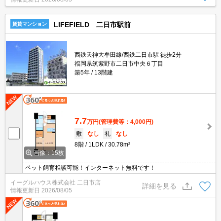
LIFEFIELD 二日市駅前
賃貸マンション
西鉄天神大牟田線/西鉄二日市駅 徒歩2分
福岡県筑紫野市二日市中央６丁目
築5年
13階建
7.7
万円
(管理費等：4,000円)
敷
なし
礼
なし
8階
1LDK
30.78m²
画像：15枚
ペット飼育相談可能！インターネット無料です！
イーグルハウス株式会社 二日市店
詳細を見る
情報更新日
2026/08/05