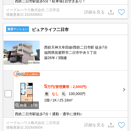
西鉄二日市駅徒歩5分！駐車場1台空きあり！
イーグルハウス株式会社 二日市店
詳細を見る
情報更新日
2026/08/02
ピュアライフ二日市
賃貸マンション
西鉄天神大牟田線/西鉄二日市駅 徒歩7分
福岡県筑紫野市二日市中央５丁目
築26年
3階建
5
万円
(管理費等：2,000円)
敷
なし
礼
100,000円
1階
1K
25.18m²
画像：17枚
西鉄二日市駅徒歩7分！通勤・通学に便利♪
イーグルハウス株式会社 二日市店
詳細を見る
情報更新日
2026/08/04