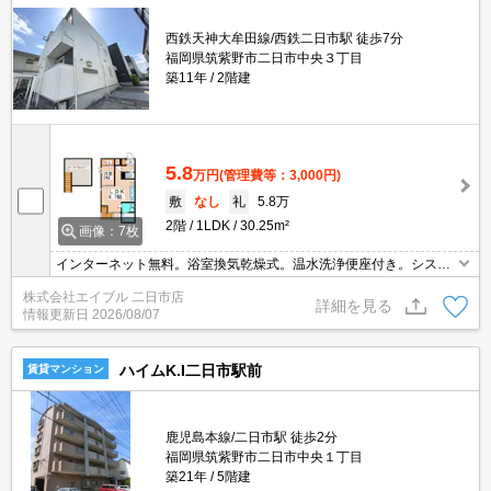
西鉄天神大牟田線/西鉄二日市駅 徒歩7分
福岡県筑紫野市二日市中央３丁目
築11年
2階建
5.8
万円
(管理費等：3,000円)
敷
なし
礼
5.8万
2階
1LDK
30.25m²
画像：7枚
インターネット無料。浴室換気乾燥式。温水洗浄便座付き。システ
ムキッチン。ルーフバルコニーあり。
株式会社エイブル 二日市店
詳細を見る
情報更新日
2026/08/07
ハイムK.I二日市駅前
賃貸マンション
鹿児島本線/二日市駅 徒歩2分
福岡県筑紫野市二日市中央１丁目
築21年
5階建