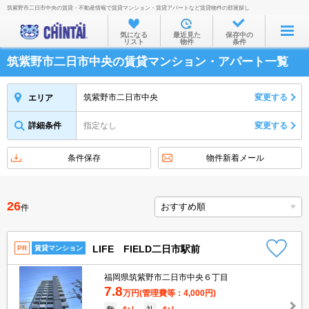
筑紫野市二日市中央の賃貸・不動産情報で賃貸マンション・賃貸アパートなど賃貸物件の部屋探し
お部屋を探す
気になる
最近見た
保存中の
リスト
物件
条件
沿線・駅から
筑紫野市二日市中央の賃貸マンション・アパート一覧
住所から
家賃相場から
筑紫野市二日市中央
変更する
エリア
通勤通学時間から
詳細条件
指定なし
変更する
物件特集から
条件保存
物件新着メール
不動産会社から
TOP
26
件
LIFE FIELD二日市駅前
PR
賃貸マンション
福岡県筑紫野市二日市中央６丁目
7.8
万円
(管理費等：4,000円)