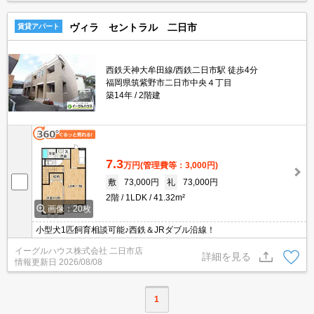
ヴィラ セントラル 二日市
賃貸アパート
西鉄天神大牟田線/西鉄二日市駅 徒歩4分
福岡県筑紫野市二日市中央４丁目
築14年
2階建
7.3
万円
(管理費等：3,000円)
敷
73,000円
礼
73,000円
2階
1LDK
41.32m²
画像：20枚
小型犬1匹飼育相談可能♪西鉄＆JRダブル沿線！
イーグルハウス株式会社 二日市店
詳細を見る
情報更新日
2026/08/08
1