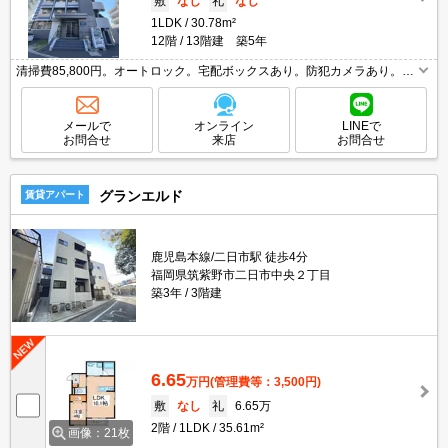
敷
なし
礼
なし
1LDK
30.78m²
12階
13階建 築5年
清掃費85,800円。オートロック。宅配ボックスあり。防犯カメラあり。ペ
ット応相談。
メールで
オンライン
LINEで
お問合せ
来店
お問合せ
グランエルド
賃貸アパート
鹿児島本線/二日市駅 徒歩4分
福岡県筑紫野市二日市中央２丁目
築3年
3階建
6.65
万円
(管理費等：3,500円)
敷
なし
礼
6.65万
2階
1LDK
35.61m²
画像：21枚