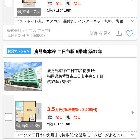
敷
なし
礼
なし
5階
1R
18m²
画像：7枚
バス・トイレ別。エアコン1基付き。インターネット無料。防犯カ
メラあり。温水洗浄便座付き。
株式会社エイブル 二日市店
詳細を見る
情報更新日
2026/08/07
鹿児島本線 二日市駅 5階建 築37年
賃貸マンション
鹿児島本線/二日市駅 徒歩1分
福岡県筑紫野市二日市中央１丁目
築37年
5階建
3.5
万円
(管理費等：3,000円)
敷
なし
礼
なし
5階
1R
18m²
画像：23枚
ローソン 二日市中央店まで徒歩3分と近場にコンビニがあるのもポ