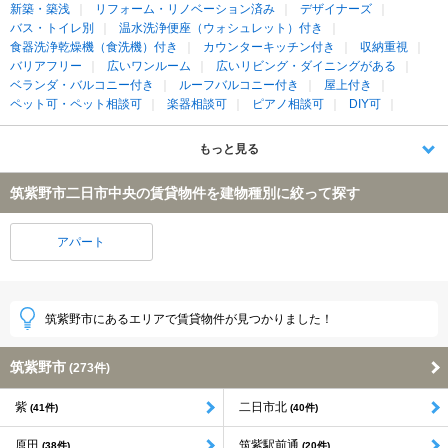
新築・築浅
リフォーム・リノベーション済み
デザイナーズ
バス・トイレ別
温水洗浄便座（ウォシュレット）付き
食器洗浄乾燥機（食洗機）付き
カウンターキッチン付き
収納重視
バリアフリー
広いワンルーム
広いリビング・ダイニングがある
ベランダ・バルコニー付き
ルーフバルコニー付き
屋上付き
ペット可・ペット相談可
楽器相談可
ピアノ相談可
DIY可
もっと見る
筑紫野市二日市中央の賃貸物件を建物種別に絞って探す
アパート
筑紫野市にあるエリアで賃貸物件が見つかりました！
筑紫野市
(273件)
紫
二日市北
(41件)
(40件)
原田
筑紫駅前通
(38件)
(20件)