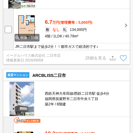
6.7
万円
(管理費等：5,000円)
敷
なし
礼
134,000円
4階
1LDK
40.79m²
画像：15枚
JR二日市駅まで徒歩2分！！都市ガスで経済的です♪
イーグルハウス株式会社 二日市店
詳細を見る
情報更新日
2026/08/08
ARCBLISS二日市
賃貸マンション
西鉄天神大牟田線/西鉄二日市駅 徒歩4分
福岡県筑紫野市二日市中央５丁目
築2年
8階建