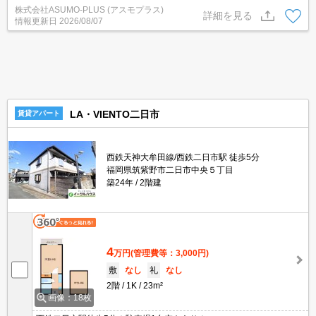
イント。室内設備はシステムキッチン・エアコンなど豊富に揃って
株式会社ASUMO-PLUS (アスモプラス)
おり、過ごしやすいお部屋になっております。建物のエントランス
詳細を見る
情報更新日
2026/08/07
には防犯対策として優れているオートロック機能を備えておりま
す。
LA・VIENTO二日市
賃貸アパート
西鉄天神大牟田線/西鉄二日市駅 徒歩5分
福岡県筑紫野市二日市中央５丁目
築24年
2階建
4
万円
(管理費等：3,000円)
敷
なし
礼
なし
2階
1K
23m²
画像：18枚