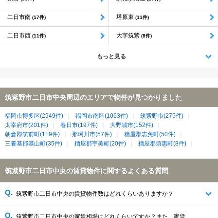
二日市南
塔原東
(17件)
(11件)
二日市西
大字筑紫
(11件)
(8件)
もっと見る
筑紫野市二日市中央周辺のエリアで物件が見つかりました
福岡市博多区(2949件)
福岡市南区(1063件)
筑紫野市(275件)
太宰府市(201件)
春日市(197件)
大野城市(152件)
朝倉郡筑前町(119件)
那珂川市(57件)
糟屋郡志免町(50件)
三養基郡基山町(35件)
糟屋郡宇美町(20件)
糟屋郡須惠町(8件)
筑紫野市二日市中央の賃貸物件に関するよくある質問
筑紫野市二日市中央の賃貸物件数はどれくらいありますか？
筑紫野市二日市中央の家賃相場はどれくらいですか？また、家賃