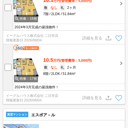
10.3
万円
(管理費等：5,000円)
敷
なし
礼
2ヶ月
7階
2LDK
51.84m²
画像：16枚
2024年3月完成の築浅物件！
イーグルハウス株式会社 二日市店
詳細を見る
情報更新日
2026/08/04
10.5
万円
(管理費等：5,000円)
敷
なし
礼
2ヶ月
8階
2LDK
51.84m²
画像：17枚
2024年3月完成の築浅物件！
イーグルハウス株式会社 二日市店
詳細を見る
情報更新日
2026/08/04
エスポア－ル
賃貸マンション