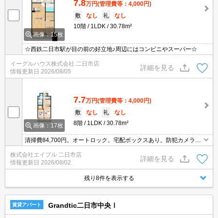
7.8
万円
(管理費等：4,000円)
敷
なし
礼
なし
10階
1LDK
30.78m²
画像：15枚
☆西鉄二日市駅が目の前の好立地♪周辺にはコンビニやスーパー☆
イーグルハウス株式会社 二日市店
詳細を見る
情報更新日
2026/08/05
7.7
万円
(管理費等：4,000円)
敷
なし
礼
なし
8階
1LDK
30.78m²
画像：17枚
清掃費84,700円。オートロック。宅配ボックスあり。防犯カメラあ
り。ペット応相談。
株式会社エイブル 二日市店
詳細を見る
情報更新日
2026/08/02
残り8件を表示する
Grandtic二日市中央Ⅰ
賃貸アパート