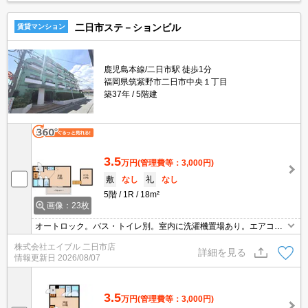
二日市ステ－ションビル
賃貸マンション
鹿児島本線/二日市駅 徒歩1分
福岡県筑紫野市二日市中央１丁目
築37年
5階建
3.5
万円
(管理費等：3,000円)
敷
なし
礼
なし
5階
1R
18m²
画像：23枚
オートロック。バス・トイレ別。室内に洗濯機置場あり。エアコン
1基付き。TVインターホン付き。防犯カメラあり。インターネット
株式会社エイブル 二日市店
無料。オール電化。
詳細を見る
情報更新日
2026/08/07
3.5
万円
(管理費等：3,000円)