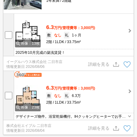
1年未満
2階建
6.3
万円
(管理費等：3,000円)
敷
なし
礼
1ヶ月
2階
1LDK
33.75m²
画像：13枚
2025年10月完成の築浅賃貸！
イーグルハウス株式会社 二日市店
詳細を見る
情報更新日
2026/08/06
6.3
万円
(管理費等：3,000円)
敷
なし
礼
6.3万
2階
1LDK
33.75m²
画像：23枚
デザイナーズ物件。浴室乾燥機付。IHクッキングヒーターでお手入
れ簡単。温水洗浄便座付き。都市ガス使用。洗面化粧台付き。オー
株式会社エイブル 二日市店
トロック。二人入居可。
詳細を見る
情報更新日
2026/08/04