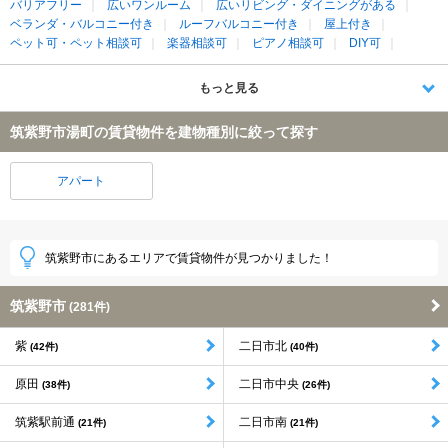
バリアフリー
広いワンルーム
広いリビング・ダイニングがある
ベランダ・バルコニー付き
ルーフバルコニー付き
屋上付き
ペット可・ペット相談可
楽器相談可
ピアノ相談可
DIY可
もっと見る
筑紫野市湯町の賃貸物件を建物種別に絞って探す
アパート
筑紫野市にあるエリアで賃貸物件が見つかりました！
筑紫野市
(281件)
紫
二日市北
(42件)
(40件)
原田
二日市中央
(38件)
(26件)
筑紫駅前通
二日市南
(21件)
(21件)