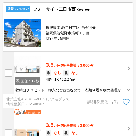
フォーサイト二日市西Revive
賃貸マンション
鹿児島本線/二日市駅 徒歩14分
福岡県筑紫野市湯町１丁目
築34年
5階建
3.5
万円
(管理費等：3,000円)
敷
なし
礼
なし
4階
1K
22.27m²
画像：17枚
収納はクロゼット・押入など豊富なので、衣類や履き物の整理がし
やすく便利です。洗面化粧台を採用しているので、歯ブラシやドラ
株式会社ASUMO-PLUS (アスモプラス)
イヤーなどをまとめてスッキリ収納できます。敷金・礼金ゼロ円な
詳細を見る
情報更新日
2026/08/07
ので、初期費用節約につながります。バルコニーをご活用いただけ
ます。あこがれのフローリング物件で新生活を始めましょう。
3.5
万円
(管理費等：3,000円)
敷
なし
礼
なし