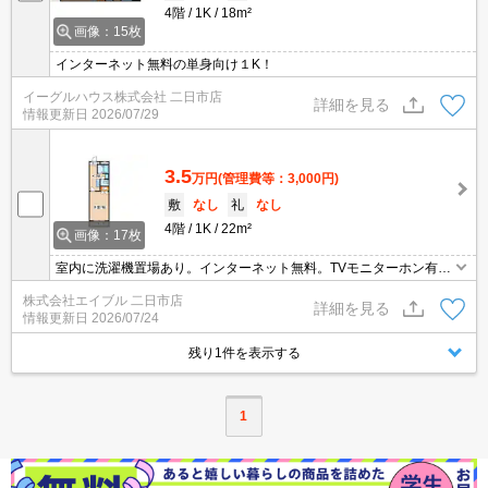
4階
1K
18m²
画像：15枚
インターネット無料の単身向け１K！
イーグルハウス株式会社 二日市店
詳細を見る
情報更新日
2026/07/29
3.5
万円
(管理費等：3,000円)
敷
なし
礼
なし
4階
1K
22m²
画像：17枚
室内に洗濯機置場あり。インターネット無料。TVモニターホン有。
エアコン1基付き。
株式会社エイブル 二日市店
詳細を見る
情報更新日
2026/07/24
残り1件を表示する
1