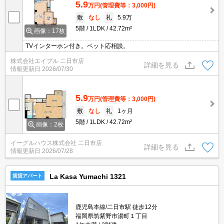
5.9
万円
(管理費等：3,000円)
敷
なし
礼
5.9万
5階
1LDK
42.72m²
画像：17枚
TVインターホン付き。ペット応相談。
株式会社エイブル 二日市店
詳細を見る
情報更新日
2026/07/30
5.9
万円
(管理費等：3,000円)
敷
なし
礼
1ヶ月
5階
1LDK
42.72m²
画像：2枚
イーグルハウス株式会社 二日市店
詳細を見る
情報更新日
2026/07/28
La Kasa Yumachi 1321
賃貸アパート
鹿児島本線/二日市駅 徒歩12分
福岡県筑紫野市湯町１丁目