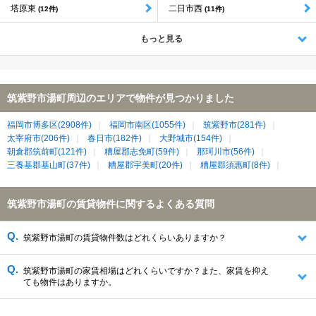
塔原東
二日市西
(12件)
(11件)
もっと見る
筑紫野市湯町周辺のエリアで物件が見つかりました
福岡市博多区(2908件)
福岡市南区(1055件)
筑紫野市(281件)
太宰府市(206件)
春日市(182件)
大野城市(154件)
朝倉郡筑前町(121件)
糟屋郡志免町(59件)
那珂川市(56件)
三養基郡基山町(37件)
糟屋郡宇美町(20件)
糟屋郡須惠町(8件)
筑紫野市湯町の賃貸物件に関するよくある質問
筑紫野市湯町の賃貸物件数はどれくらいありますか？
筑紫野市湯町の家賃相場はどれくらいですか？また、家賃を抑え
ても物件はありますか。