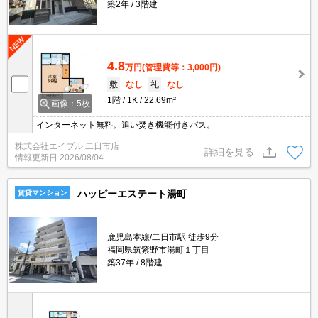
築2年
3階建
4.8
万円
(管理費等：3,000円)
敷
なし
礼
なし
1階
1K
22.69m²
画像：5枚
インターネット無料。追い焚き機能付きバス。
株式会社エイブル 二日市店
詳細を見る
情報更新日
2026/08/04
ハッピーエステート湯町
賃貸マンション
鹿児島本線/二日市駅 徒歩9分
福岡県筑紫野市湯町１丁目
築37年
8階建