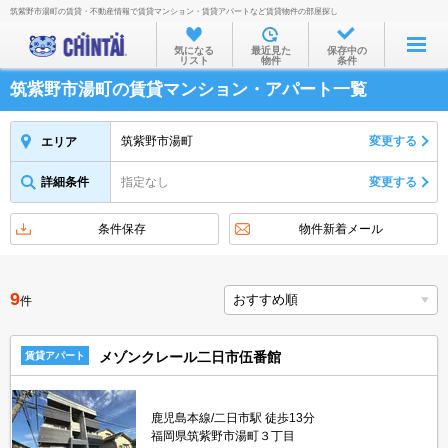
筑紫野市湯町の賃貸・不動産情報で賃貸マンション・賃貸アパートなど賃貸物件の部屋探し
お部屋を探す
気になる
最近見た
保存中の
リスト
物件
条件
沿線・駅から
筑紫野市湯町の賃貸マンション・アパート一覧
住所から
家賃相場から
筑紫野市湯町
変更する
エリア
通勤通学時間から
詳細条件
指定なし
変更する
物件特集から
条件保存
物件新着メール
不動産会社から
TOP
9
件
メゾンクレール二日市伍番館
賃貸アパート
鹿児島本線/二日市駅 徒歩13分
福岡県筑紫野市湯町３丁目