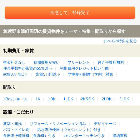
筑紫野市湯町周辺の賃貸物件をテーマ・特集・間取りから探す
すべての特集を見る
初期費用・家賃
敷金礼金なし
初期費用が安い
フリーレント
仲介手数料無料
仲介手数料が家賃の55%以下
初期費用クレジット払い可能
家賃3万円以下
家賃5万円以下
学生割引制度（学割）対象
間取り
1R/ワンルーム
1K
1DK
1LDK
2K/2DK
2LDK
3LDK
設備・こだわり
新築・築浅
リフォーム・リノベーション済み
デザイナーズ
バス・トイレ別
温水洗浄便座（ウォシュレット）付き
食器洗浄乾燥機（食洗機）付き
カウンターキッチン付き
収納重視