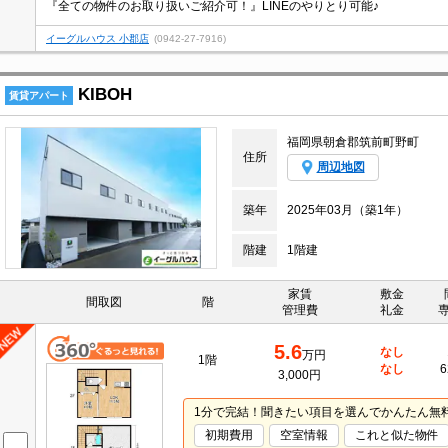
『全ての物件のお取り扱いご紹介可！』LINEのやりとり可能♪
イーグルハウス 小郡店
(0942-27-7916)
KIBOH
賃貸アパート
福岡県朝倉郡筑前町野町
住所
周辺地図
築年
2025年03月（築1年）
階建
1階建
家賃
敷金
間取図
階
管理費
礼金
5.6
なし
万円
1階
なし
6
3,000円
1分で完結！聞きたい項目を選んでかんたん無
初期費用
空室情報
これと似た物件