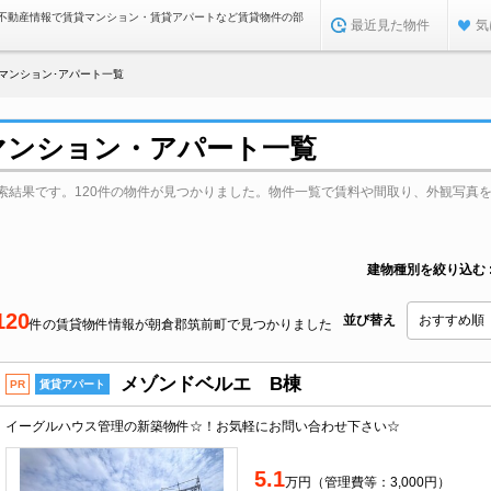
不動産情報で賃貸マンション・賃貸アパートなど賃貸物件の部
最近見た物件
気
マンション･アパート一覧
マンション・アパート一覧
索結果です。120件の物件が見つかりました。物件一覧で賃料や間取り、外観写真
建物種別を絞り込む
120
並び替え
件の賃貸物件情報が朝倉郡筑前町で見つかりました
メゾンドベルエ B棟
PR
賃貸アパート
イーグルハウス管理の新築物件☆！お気軽にお問い合わせ下さい☆
5.1
万円（管理費等：3,000円）