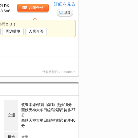
詳細を見る
2LDK
お問合せ
58.6m²
追加
料問合せ！
周辺環境
入居可否
情報更新日
2026/08/06
筑豊本線/筑前山家駅 徒歩18分
西鉄天神大牟田線/筑紫駅 徒歩37
交通
分
西鉄天神大牟田線/津古駅 徒歩40
分
構造
木造