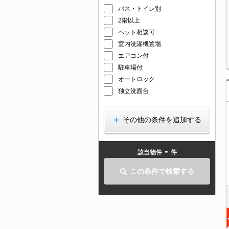
バス・トイレ別
2階以上
ペット相談可
室内洗濯機置場
エアコン付
駐車場付
オートロック
独立洗面台
その他の条件を追加する
-
該当物件
件
この条件で検索する