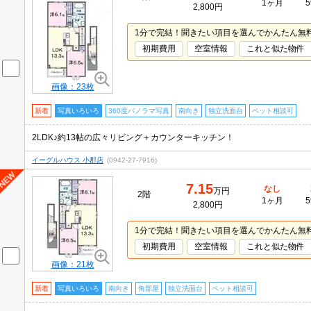
1ヶ月
5
2,800円
1分で完結！聞きたい項目を選んでかんたん無
初期費用
空室情報
これと似た物件
画像：23枚
新着
写真いろいろ
360度パノラマ写真
南向き
独立洗面台
ペット相談可
2LDK♪約13帖の広々リビング＋カウンターキッチン！
イーグルハウス 小郡店
(0942-27-7916)
7.15
なし
万円
2階
1ヶ月
5
2,800円
1分で完結！聞きたい項目を選んでかんたん無
初期費用
空室情報
これと似た物件
画像：21枚
新着
写真いろいろ
南向き
角部屋
独立洗面台
ペット相談可