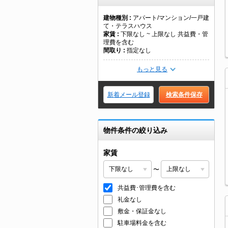
建物種別
アパート/マンション/一戸建
て・テラスハウス
家賃
下限なし ~ 上限なし 共益費・管
理費を含む
間取り
指定なし
もっと見る
新着メール登録
検索条件保存
物件条件の絞り込み
家賃
〜
共益費･管理費を含む
礼金なし
敷金・保証金なし
駐車場料金を含む