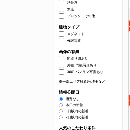
鉄骨系
木造
ブロック・その他
建物タイプ
メゾネット
分譲賃貸
画像の有無
間取り図あり
外観･内観写真あり
360° パノラマ写真あり
※一部エリア対象外(埼玉など)
情報公開日
指定なし
本日の新着
3日以内の新着
7日以内の新着
人気のこだわり条件