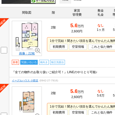
家賃
敷金
間取図
階
管理費
礼金
5.6
なし
万円
2階
1ヶ月
5
2,600円
1分で完結！聞きたい項目を選んでかんたん無
初期費用
空室情報
これと似た物件
画像：22枚
新着
写真いろいろ
南向き
独立洗面台
『全ての物件のお取り扱いご紹介可！』LINEのやりとり可能♪
イーグルハウス 小郡店
(0942-27-7916)
5.6
なし
万円
2階
5.6万
5
2,600円
1分で完結！聞きたい項目を選んでかんたん無
初期費用
空室情報
これと似た物件