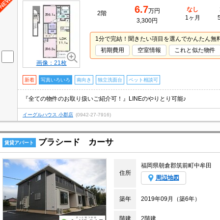
6.7
なし
万円
2階
1ヶ月
3,300円
1分で完結！聞きたい項目を選んでかんたん無
初期費用
空室情報
これと似た物件
画像：21枚
新着
写真いろいろ
南向き
独立洗面台
ペット相談可
『全ての物件のお取り扱いご紹介可！』LINEのやりとり可能♪
イーグルハウス 小郡店
(0942-27-7916)
プラシード カーサ
賃貸アパート
福岡県朝倉郡筑前町中牟田
住所
周辺地図
築年
2019年09月（築6年）
階建
2階建