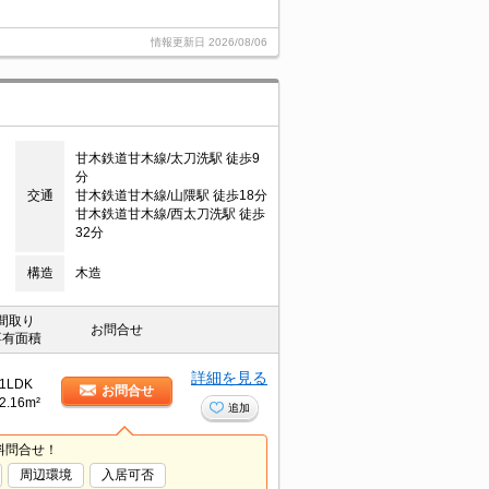
情報更新日
2026/08/06
甘木鉄道甘木線/太刀洗駅 徒歩9
分
交通
甘木鉄道甘木線/山隈駅 徒歩18分
甘木鉄道甘木線/西太刀洗駅 徒歩
32分
構造
木造
間取り
お問合せ
専有面積
詳細を見る
1LDK
お問合せ
2.16m²
追加
料問合せ！
周辺環境
入居可否