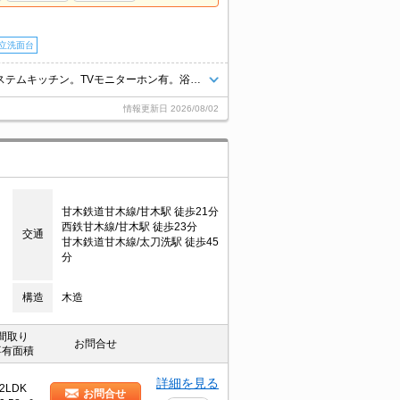
立洗面台
追い焚き機能付きバス。シャワー付独立洗面台。玄関前宅配ロッカー。システムキッチン。TVモニターホン有。浴室乾燥機付。
情報更新日
2026/08/02
甘木鉄道甘木線/甘木駅 徒歩21分
西鉄甘木線/甘木駅 徒歩23分
交通
甘木鉄道甘木線/太刀洗駅 徒歩45
分
構造
木造
間取り
お問合せ
専有面積
詳細を見る
2LDK
お問合せ