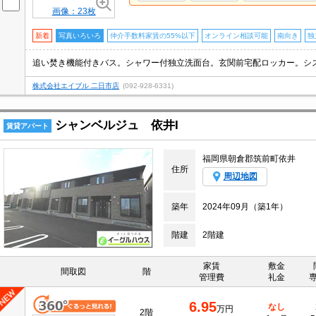
画像：23枚
新着
写真いろいろ
仲介手数料家賃の55%以下
オンライン相談可能
南向き
独
株式会社エイブル 二日市店
(092-928-6331)
シャンベルジュ 依井I
賃貸アパート
福岡県朝倉郡筑前町依井
住所
周辺地図
築年
2024年09月（築1年）
階建
2階建
家賃
敷金
間取図
階
管理費
礼金
6.95
なし
万円
2階