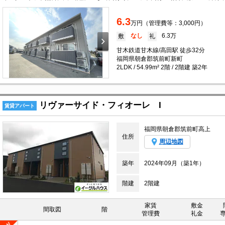
6.3
万円（管理費等：3,000円）
なし
6.3万
敷
礼
甘木鉄道甘木線/高田駅 徒歩32分
福岡県朝倉郡筑前町新町
2LDK / 54.99m² 2階 / 2階建 築2年
リヴァーサイド・フィオーレ I
賃貸アパート
福岡県朝倉郡筑前町高上
住所
周辺地図
築年
2024年09月（築1年）
階建
2階建
家賃
敷金
間取図
階
管理費
礼金