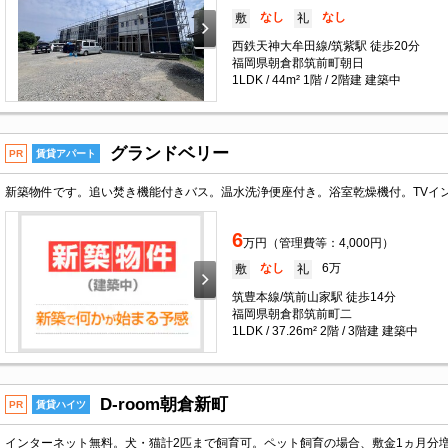
なし
なし
敷
礼
西鉄天神大牟田線/筑紫駅 徒歩20分
福岡県朝倉郡筑前町朝日
1LDK / 44m² 1階 / 2階建 建築中
グランドベリー
PR
賃貸アパート
新築物件です。追い焚き機能付きバス。温水洗浄便座付き。浴室乾燥機付。TVイ
6
万円（管理費等：4,000円）
なし
6万
敷
礼
筑豊本線/筑前山家駅 徒歩14分
福岡県朝倉郡筑前町二
1LDK / 37.26m² 2階 / 3階建 建築中
D-room朝倉新町
PR
賃貸ハイツ
インターネット無料。犬・猫計2匹まで飼育可。ペット飼育の場合、敷金1ヵ月分