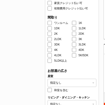
家賃クレジット払い可
初期費用クレジット払い可
間取り
ワンルーム
1K
1DK
1LDK
2K
2DK
2LDK
3K
3DK
3LDK
4K
4DK
4LDK
5K/5DK
5LDK以上
お部屋の広さ
居室
和室を含む
リビング・ダイニング・キッチン