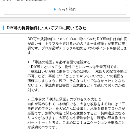
もっと読む
DIY可の賃貸物件についてプロに聞いてみた
DIY可の賃貸物件についてプロに聞いてみた DIY可物件は自由度
が高い分、トラブルを避けるための「ルール確認」が非常に重
要です。プロが必ずチェックを勧める3つのポイントを解説しま
す。
1. 「承諾の範囲」を必ず書面で確認する
「DIY可」といっても、物件ごとにルールは千差万別です。
「壁紙はいいが柱に傷をつけるのはNG」「水回りの配管移動は
不可」など、事前に**「どこまでやっていいのか」**の範囲を
明確にしましょう。後で「そんなつもりではなかった」となら
ないよう、承諾内容は書面（合意書など）で残しておくのが鉄
則です。
2. 工事前の「申請と承認」のプロセスを大切に
自由が認められている物件でも、大きな改修をする前には「工
事内容のプラン」を大家さんに提出し、承認を得るプロセスが
必要です。無断で構造に関わる変更をすると、契約違反になる
リスクがあります。大家さんや管理会社を「理想の部屋作りの
パートナー」と考え、こまめにコミュニケーションを取ること
が成功のコツです。