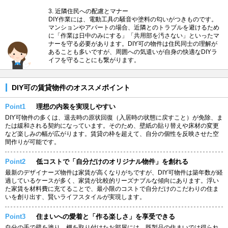
3. 近隣住民への配慮とマナー
DIY作業には、電動工具の騒音や塗料の匂いがつきものです。
マンションやアパートの場合、近隣とのトラブルを避けるため
に「作業は日中のみにする」「共用部を汚さない」といったマ
ナーを守る必要があります。DIY可の物件は住民同士の理解が
あることも多いですが、周囲への気遣いが自身の快適なDIYラ
イフを守ることにも繋がります。
DIY可の賃貸物件のオススメポイント
Point1
理想の内装を実現しやすい
DIY可物件の多くは、退去時の原状回復（入居時の状態に戻すこと）が免除、ま
たは緩和される契約になっています。そのため、壁紙の貼り替えや床材の変更
など楽しみの幅が広がります。賃貸の枠を超えて、自分の個性を反映させた空
間作りが可能です。
Point2
低コストで「自分だけのオリジナル物件」を創れる
最新のデザイナーズ物件は家賃が高くなりがちですが、DIY可物件は築年数が経
過しているケースが多く、家賃が比較的リーズナブルな傾向にあります。浮い
た家賃を材料費に充てることで、最小限のコストで自分だけのこだわりの住ま
いを創り出す、賢いライフスタイルが実現します。
Point3
住まいへの愛着と「作る楽しさ」を享受できる
自分の手で壁を塗り、棚を取り付けたお部屋には、既製品の住まいでは得られ