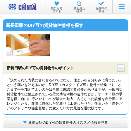
お部屋を探す
気になる
最近見た
保存中の
リスト
物件
条件
沿線・駅から
新長田駅のDIY可の賃貸物件情報を探す
住所から
家賃相場から
通勤通学時間から
物件特集から
新長田駅のDIY可の賃貸物件のポイント
不動産会社から
「決められた内装に合わせるのではなく、住まいを自分好みに育てたい」
という願いを叶えるのが、DIY可（カスタマイズ可）物件の特集です。ど
TOP
こまで手を加えてよいのかは事前に確認する必要がありますが、一般的な
賃貸物件では禁止されている壁の塗装や棚の造作などが、オーナー様の承
諾を得て自由に行いやすいのが最大の魅力。古くなった設備を自分流にア
レンジしたり、趣味に特化した間取りに工夫したりと、住まいを「自分だ
けのアトリエや秘密基地」に変えたい方に最適な選択肢です。
新長田駅のDIY可の賃貸物件のオススメ情報を見る