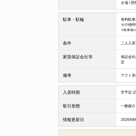
き場
/
照
駐車・駐輪
有料駐車場 
その他特
※駐車場の
条件
二人入
家賃保証会社等
保証会社
定
備考
アクト安心
入居時期
空予定 (
取引形態
一般媒介
情報更新日
2026/08/