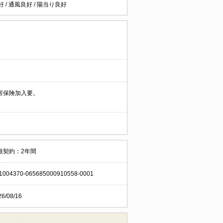
好
/
通風良好
/
陽当り良好
害保険加入要。
般契約：2年間
1004370-065685000910558-0001
26/08/16