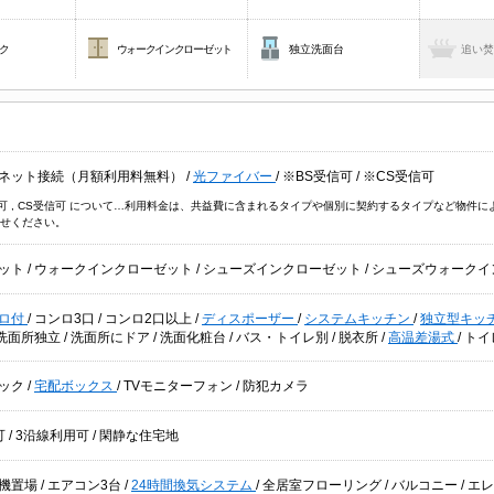
ク
ウォークインクローゼット
独立洗面台
追い
ネット接続（月額利用料無料）
/
光ファイバー
/
※BS受信可
/
※CS受信可
信可 , CS受信可 について…利用料金は、共益費に含まれるタイプや個別に契約するタイプなど物
せください。
ット
/
ウォークインクローゼット
/
シューズインクローゼット
/
シューズウォークイ
ロ付
/
コンロ3口
/
コンロ2口以上
/
ディスポーザー
/
システムキッチン
/
独立型キッ
洗面所独立
/
洗面所にドア
/
洗面化粧台
/
バス・トイレ別
/
脱衣所
/
高温差湯式
/
トイ
ック
/
宅配ボックス
/
TVモニターフォン
/
防犯カメラ
可
/
3沿線利用可
/
閑静な住宅地
機置場
/
エアコン3台
/
24時間換気システム
/
全居室フローリング
/
バルコニー
/
エ