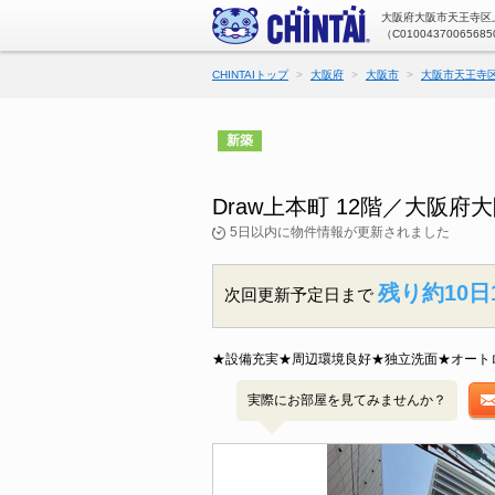
大阪府大阪市天王寺区上
（C01004370065685
CHINTAIトップ
大阪府
大阪市
大阪市天王寺
新築
Draw上本町 12階／大阪
5日以内に物件情報が更新されました
残り約10日
次回更新予定日まで
★設備充実★周辺環境良好★独立洗面★オート
実際にお部屋を見てみませんか？