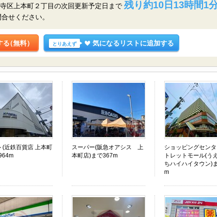
残り約10日13時間1分
天王寺区上本町２丁目の
次回更新予定日まで
問合せください。
する
（無料）
気になるリストに追加する
とりあえず
ト(近鉄百貨店 上本町
スーパー(阪急オアシス 上
ショッピングセンタ
964m
本町店)まで367m
トレットモール(う
ちハイハイタウン)ま
m