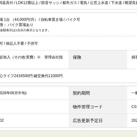
明器具付
/
LDK12畳以上
/
防音サッシ
/
都市ガス
/
電気
/
公営上水道
/
下水道
/
眺望良
1台 （44,000円/月） /
自転車置き場
/
バイク可
徴：
バイク置場あり
金額表示は1台分の表示となります。
居可
/
保証人不要
/
子供可
保険
必加入（その他:実費）※ 管理会社指
損
ライフ2416500円 鍵交換代11000円
契約期間
2026年06月中旬)
一
物件管理コード
C0
広告更新予定日
02
20