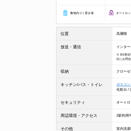
敷地内ゴミ置き場
オートロッ
位置
高層階
放送・通信
インター
※ BS受
社にお問合
収納
クローゼ
キッチン/バス・トイレ
ガスコン
化粧台
/
セキュリティ
オートロ
周辺環境・アクセス
2駅利用
その他
室内洗濯