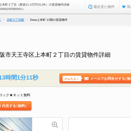
本町２丁目（家賃21.4万円/2LDK）の賃貸物件詳細
最近見た物件
気
0009105580001）
区
谷町六丁目駅
Draw上本町 12階の賃貸物件
府大阪市天王寺区上本町２丁目の賃貸物件詳細
13時間1分10秒
メールでお問合せする
（無
かんたん！
ロック★ネット無料
内見する
（無料）