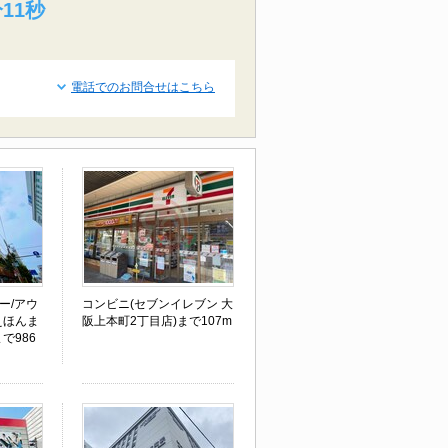
10秒
電話でのお問合せはこちら
ー/アウ
コンビニ(セブンイレブン 大
えほんま
阪上本町2丁目店)まで107m
で986