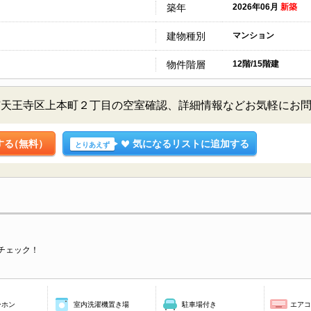
築年
2026年06月
新築
建物種別
マンション
物件階層
12階/15階建
大阪市天王寺区上本町２丁目の空室確認、詳細情報などお気軽にお
する
（無料）
気になるリストに追加する
とりあえず
チェック！
ーホン
室内洗濯機置き場
駐車場付き
エア