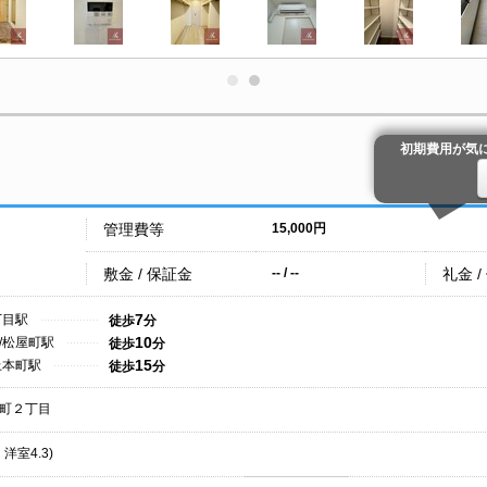
初期費用が気
管理費等
15,000円
敷金 / 保証金
礼金 /
-- / --
7
丁目駅
徒歩
分
10
/松屋町駅
徒歩
分
15
上本町駅
徒歩
分
町２丁目
・洋室4.3)