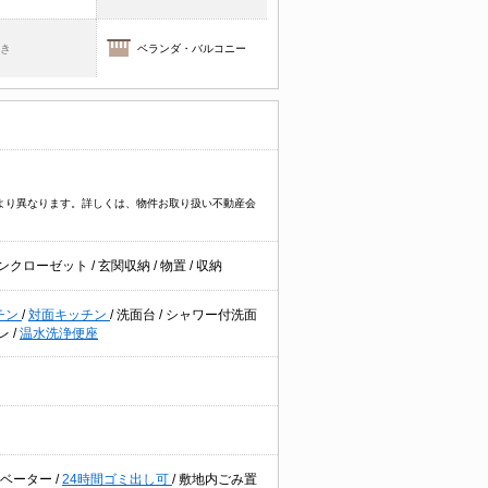
焚き
ベランダ・バルコニー
件により異なります。詳しくは、物件お取り扱い不動産会
ンクローゼット
/
玄関収納
/
物置
/
収納
チン
/
対面キッチン
/
洗面台
/
シャワー付洗面
レ
/
温水洗浄便座
レベーター
/
24時間ゴミ出し可
/
敷地内ごみ置