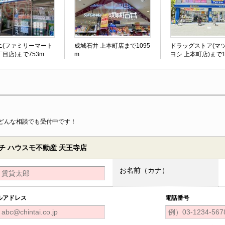
ニ(ファミリーマート
成城石井 上本町店まで1095
ドラッグストア(マ
目店)まで753m
m
ヨシ 上本町店)まで1
どんな相談でも受付中です！
 ハウスモ不動産 天王寺店
お名前（カナ）
ルアドレス
電話番号