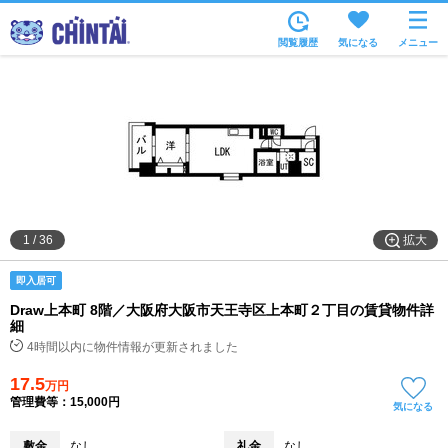
お部屋を探す
閲覧履歴
気になる
メニュー
沿線・駅から
住所から
家賃相場から
通勤通学時間から
物件特集から
拡大
1
/
36
不動産会社から
即入居可
TOP
Draw上本町 8階／大阪府大阪市天王寺区上本町２丁目の賃貸物件詳
細
4時間以内に物件情報が更新されました
17.5
万円
管理費等：15,000円
気になる
敷金
なし
礼金
なし