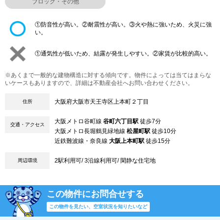
ブロック・その他
①防音性が高い。②耐震性が高い。③火や熱に強いため、火災に強
い。
①通気性が低いため、結露が発生しやすい。②家賃が比較的高い。
※あくまで一般的な建物構造に対する傾向です。物件によっては当てはまらな
いケースもありますので、詳細は不動産会社へお問い合わせください。
大阪府大阪市天王寺区上本町２丁目
住所
大阪メトロ谷町線
谷町六丁目駅
徒歩7分
交通・アクセス
大阪メトロ長堀鶴見緑地線
松屋町駅
徒歩10分
近鉄難波線・奈良線
大阪上本町駅
徒歩15分
2駅利用可/ 3沿線利用可/ 閑静な住宅地
周辺環境
この物件にお問合せする
この物件を見たい、空室状況を知りたいなど