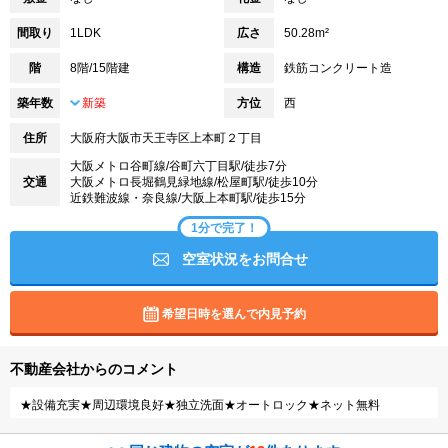
間取り
1LDK
広さ
50.28m²
階
8階/15階建
構造
鉄筋コンクリート造
築年数
新築
方位
西
住所
大阪府大阪市天王寺区上本町２丁目
大阪メトロ谷町線/谷町六丁目駅/徒歩7分
交通
大阪メトロ長堀鶴見緑地線/松屋町駅/徒歩10分
近鉄難波線・奈良線/大阪上本町駅/徒歩15分
1分で完了！
空室状況をお問合せ
希望日時を選んで内見予約
不動産会社からのコメント
★設備充実★周辺環境良好★独立洗面★オートロック★ネット無料