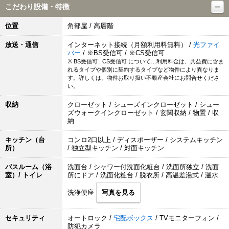
こだわり設備・特徴
位置
角部屋 / 高層階
放送・通信
インターネット接続（月額利用料無料） /
光ファイ
バー
/ ※BS受信可 / ※CS受信可
※ BS受信可 , CS受信可 について…利用料金は、共益費に含ま
れるタイプや個別に契約するタイプなど物件により異なりま
す。詳しくは、物件お取り扱い不動産会社にお問合せくださ
い。
収納
クローゼット / シューズインクローゼット / シュー
ズウォークインクローゼット / 玄関収納 / 物置 / 収
納
キッチン（台
コンロ2口以上 / ディスポーザー / システムキッチン
所）
/ 独立型キッチン / 対面キッチン
バスルーム（浴
洗面台 / シャワー付洗面化粧台 / 洗面所独立 / 洗面
室）/ トイレ
所にドア / 洗面化粧台 / 脱衣所 / 高温差湯式 / 温水
洗浄便座
写真を見る
セキュリティ
オートロック /
宅配ボックス
/ TVモニターフォン /
防犯カメラ