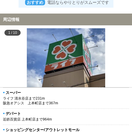
おすすめ
電話ならやりとりがスムーズです
周辺情報
1
/
10
スーパー
ライフ 清水谷店まで231m
阪急オアシス 上本町店まで367m
デパート
近鉄百貨店 上本町店まで964m
ショッピングセンター/アウトレットモール