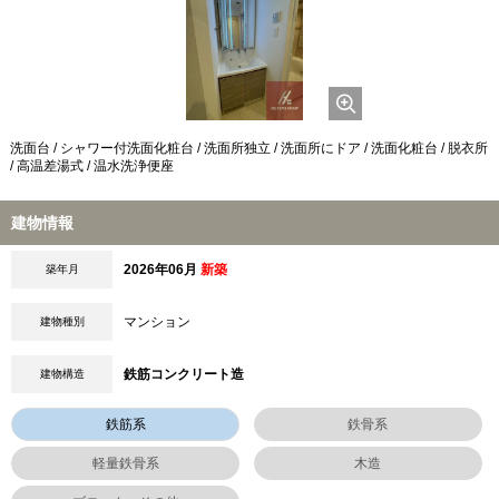
洗面台 / シャワー付洗面化粧台 / 洗面所独立 / 洗面所にドア / 洗面化粧台 / 脱衣所
/ 高温差湯式 / 温水洗浄便座
建物情報
2026年06月
新築
築年月
マンション
建物種別
鉄筋コンクリート造
建物構造
鉄筋系
鉄骨系
軽量鉄骨系
木造