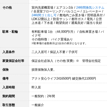
その他
室内洗濯機置場 / エアコン2台 /
24時間換気システム
/ 全居室フローリング / バルコニー / エレベーター /
24時間ゴミ出し可
/ 敷地内ごみ置き場 / 照明器具付 /
LDK12畳以上 / 防音サッシ / 都市ガス / 電気 / 公営
上水道 / 下水道 / 眺望良好 / 通風良好 / 陽当り良好
駐車・駐輪
有料駐車場 1台 （44,000円/月） / 自転車置き場 / バ
イク可
その他特徴： バイク置場あり
※駐車場の金額表示は1台分の表示となります。
入居条件
二人入居可 / 保証人不要 / 子供可
家賃保証会社等
保証会社必加入（その他:実費）※ 管理会社指定
保険
損害保険加入要。
備考
アクト安心ライフ2416500円 鍵交換代11000円
入居時期
即入居
契約期間
一般契約：2年間
取引形態
一般媒介