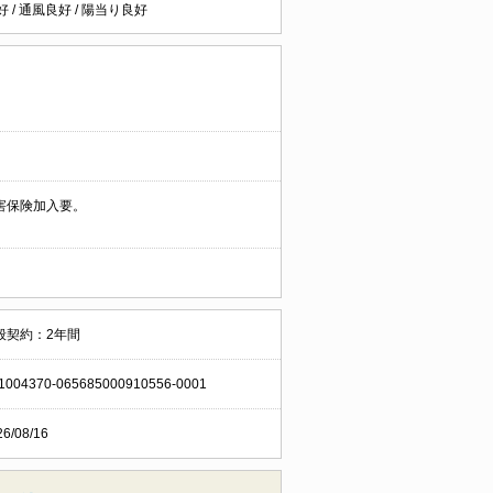
好
/
通風良好
/
陽当り良好
害保険加入要。
般契約：2年間
1004370-065685000910556-0001
26/08/16