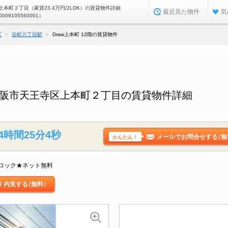
本町２丁目（家賃23.4万円/2LDK）の賃貸物件詳細
最近見た物件
気
0009105560001）
区
谷町六丁目駅
Draw上本町 12階の賃貸物件
府大阪市天王寺区上本町２丁目の賃貸物件詳細
4時間25分3秒
メールでお問合せする
（無
かんたん！
ロック★ネット無料
内見する
（無料）