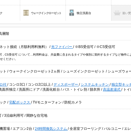
ク
ウォークインクローゼット
独立洗面台
追い
高層階
ネット接続（月額利用料無料）
/
光ファイバー
/
※BS受信可
/
※CS受信可
信可 , CS受信可 について…利用料金は、共益費に含まれるタイプや個別に契約するタイプなど物
せください。
ット
/
ウォークインクローゼット2ヵ所
/
シューズインクローゼット
/
シューズウォ
ロ付
/
コンロ3口
/
コンロ2口以上
/
ディスポーザー
/
システムキッチン
/
独立型キッ
洗面所独立
/
洗面所にドア
/
洗面化粧台
/
バス・トイレ別
/
脱衣所
/
高温差湯式
/
トイ
ック
/
宅配ボックス
/
TVモニターフォン
/
防犯カメラ
可
/
3沿線利用可
/
閑静な住宅地
機置場
/
エアコン2台
/
24時間換気システム
/
全居室フローリング
/
バルコニー
/
エ