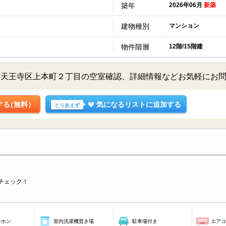
築年
2026年06月
新築
建物種別
マンション
物件階層
12階/15階建
大阪市天王寺区上本町２丁目の空室確認、詳細情報などお気軽にお
する
（無料）
気になるリストに追加する
とりあえず
チェック！
ーホン
室内洗濯機置き場
駐車場付き
エア