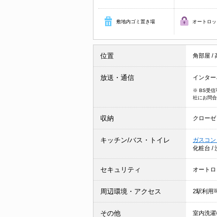
敷地内ゴミ置き場
オートロッ
位置
角部屋
/
放送・通信
インター
※ BS受
社にお問合
収納
クローゼ
キッチン/バス・トイレ
ガスコン
化粧台
/
セキュリティ
オートロ
周辺環境・アクセス
2駅利用
その他
室内洗濯