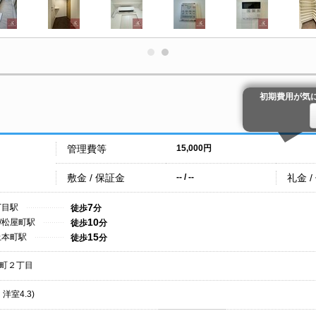
初期費用が気
管理費等
15,000円
敷金 / 保証金
礼金 /
-- / --
7
丁目駅
徒歩
分
10
/松屋町駅
徒歩
分
15
上本町駅
徒歩
分
町２丁目
・洋室4.3)