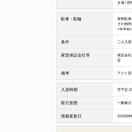
き場
/
照
駐車・駐輪
有料駐車場 
その他特
※駐車場の
条件
二人入
家賃保証会社等
保証会社
定
備考
アクト安心
入居時期
空予定 (
取引形態
一般媒介
情報更新日
2026/08/