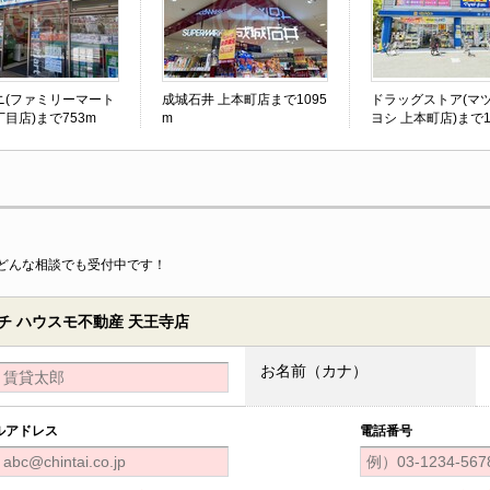
ニ(ファミリーマート
成城石井 上本町店まで1095
ドラッグストア(マ
目店)まで753m
m
ヨシ 上本町店)まで1
どんな相談でも受付中です！
 ハウスモ不動産 天王寺店
お名前（カナ）
ルアドレス
電話番号