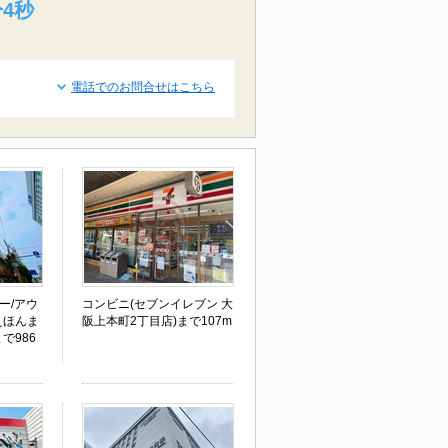
分3秒
電話でのお問合せはこちら
ー/アウ
コンビニ(セブンイレブン 大
えほんま
阪上本町2丁目店)まで107m
で986