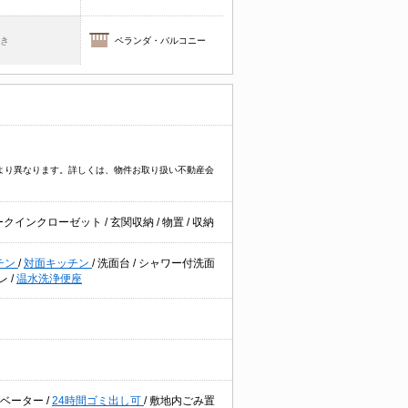
焚き
ベランダ・バルコニー
件により異なります。詳しくは、物件お取り扱い不動産会
ークインクローゼット
/
玄関収納
/
物置
/
収納
チン
/
対面キッチン
/
洗面台
/
シャワー付洗面
レ
/
温水洗浄便座
レベーター
/
24時間ゴミ出し可
/
敷地内ごみ置