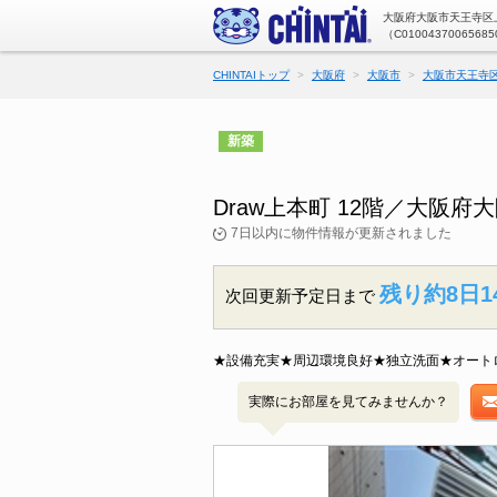
大阪府大阪市天王寺区上
（C01004370065685
CHINTAIトップ
大阪府
大阪市
大阪市天王寺
新築
Draw上本町 12階／大阪
7日以内に物件情報が更新されました
残り約8日1
次回更新予定日まで
★設備充実★周辺環境良好★独立洗面★オート
実際にお部屋を見てみませんか？