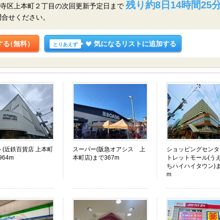
残り約8日14時間25
天王寺区上本町２丁目の
次回更新予定日まで
問合せください。
する
（無料）
気になるリストに追加する
とりあえず
ト(近鉄百貨店 上本町
スーパー(阪急オアシス 上
ショッピングセンタ
964m
本町店)まで367m
トレットモール(う
ちハイハイタウン)ま
m