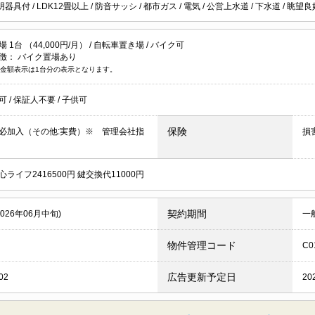
明器具付
/
LDK12畳以上
/
防音サッシ
/
都市ガス
/
電気
/
公営上水道
/
下水道
/
眺望良
1台 （44,000円/月） /
自転車置き場
/
バイク可
徴：
バイク置場あり
金額表示は1台分の表示となります。
居可
/
保証人不要
/
子供可
保険
必加入（その他:実費）※ 管理会社指
損
ライフ2416500円 鍵交換代11000円
契約期間
2026年06月中旬)
一
物件管理コード
C0
広告更新予定日
02
20