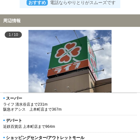
おすすめ
電話ならやりとりがスムーズです
周辺情報
1
/
10
スーパー
ライフ 清水谷店まで231m
阪急オアシス 上本町店まで367m
デパート
近鉄百貨店 上本町店まで964m
ショッピングセンター/アウトレットモール