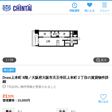
お部屋を探す
閲覧履歴
気になる
メニュー
沿線・駅から
住所から
家賃相場から
通勤通学時間から
物件特集から
拡大
1
/
39
不動産会社から
即入居可
TOP
Draw上本町 8階／大阪府大阪市天王寺区上本町２丁目の賃貸物件詳
細
7日以内に物件情報が更新されました
21
万円
管理費等：15,000円
気になる
敷金
なし
礼金
なし