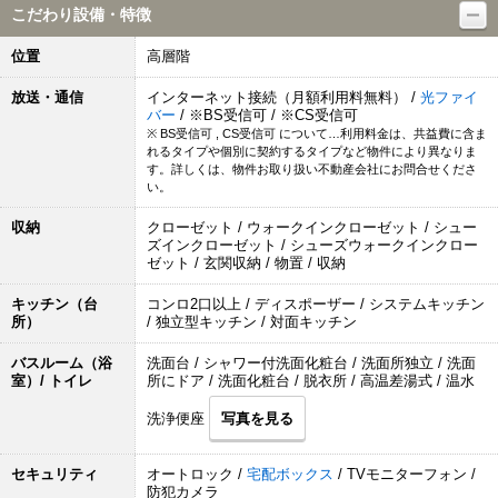
こだわり設備・特徴
位置
高層階
放送・通信
インターネット接続（月額利用料無料） /
光ファイ
バー
/ ※BS受信可 / ※CS受信可
※ BS受信可 , CS受信可 について…利用料金は、共益費に含ま
れるタイプや個別に契約するタイプなど物件により異なりま
す。詳しくは、物件お取り扱い不動産会社にお問合せくださ
い。
収納
クローゼット / ウォークインクローゼット / シュー
ズインクローゼット / シューズウォークインクロー
ゼット / 玄関収納 / 物置 / 収納
キッチン（台
コンロ2口以上 / ディスポーザー / システムキッチン
所）
/ 独立型キッチン / 対面キッチン
バスルーム（浴
洗面台 / シャワー付洗面化粧台 / 洗面所独立 / 洗面
室）/ トイレ
所にドア / 洗面化粧台 / 脱衣所 / 高温差湯式 / 温水
洗浄便座
写真を見る
セキュリティ
オートロック /
宅配ボックス
/ TVモニターフォン /
防犯カメラ