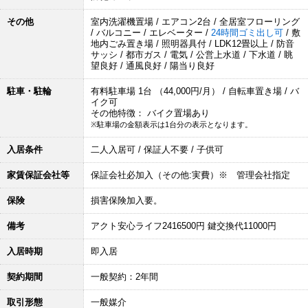
その他
室内洗濯機置場 / エアコン2台 / 全居室フローリング
/ バルコニー / エレベーター /
24時間ゴミ出し可
/ 敷
地内ごみ置き場 / 照明器具付 / LDK12畳以上 / 防音
サッシ / 都市ガス / 電気 / 公営上水道 / 下水道 / 眺
望良好 / 通風良好 / 陽当り良好
駐車・駐輪
有料駐車場 1台 （44,000円/月） / 自転車置き場 / バ
イク可
その他特徴： バイク置場あり
※駐車場の金額表示は1台分の表示となります。
入居条件
二人入居可 / 保証人不要 / 子供可
家賃保証会社等
保証会社必加入（その他:実費）※ 管理会社指定
保険
損害保険加入要。
備考
アクト安心ライフ2416500円 鍵交換代11000円
入居時期
即入居
契約期間
一般契約：2年間
取引形態
一般媒介