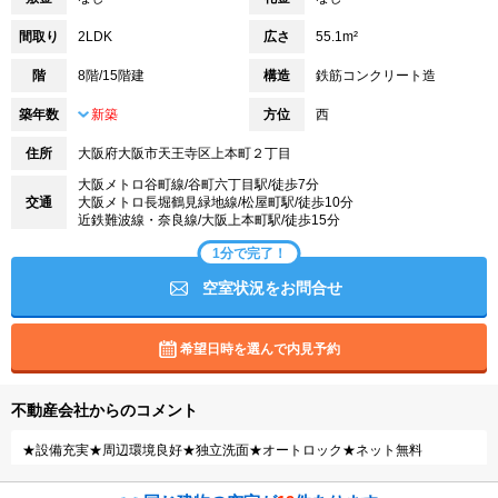
間取り
2LDK
広さ
55.1m²
階
8階/15階建
構造
鉄筋コンクリート造
築年数
新築
方位
西
住所
大阪府大阪市天王寺区上本町２丁目
大阪メトロ谷町線/谷町六丁目駅/徒歩7分
交通
大阪メトロ長堀鶴見緑地線/松屋町駅/徒歩10分
近鉄難波線・奈良線/大阪上本町駅/徒歩15分
1分で完了！
空室状況をお問合せ
希望日時を選んで内見予約
不動産会社からのコメント
★設備充実★周辺環境良好★独立洗面★オートロック★ネット無料