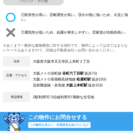
ブロック・その他
①防音性が高い。②耐震性が高い。③火や熱に強いため、火災に強
い。
①通気性が低いため、結露が発生しやすい。②家賃が比較的高い。
※あくまで一般的な建物構造に対する傾向です。物件によっては当てはまらな
いケースもありますので、詳細は不動産会社へお問い合わせください。
大阪府大阪市天王寺区上本町２丁目
住所
大阪メトロ谷町線
谷町六丁目駅
徒歩7分
交通・アクセス
大阪メトロ長堀鶴見緑地線
松屋町駅
徒歩10分
近鉄難波線・奈良線
大阪上本町駅
徒歩15分
2駅利用可/ 3沿線利用可/ 閑静な住宅地
周辺環境
この物件にお問合せする
この物件を見たい、空室状況を知りたいなど