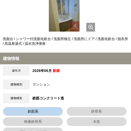
洗面台 / シャワー付洗面化粧台 / 洗面所独立 / 洗面所にドア / 洗面化粧台 / 脱衣所
/ 高温差湯式 / 温水洗浄便座
建物情報
2026年06月
新築
築年月
マンション
建物種別
鉄筋コンクリート造
建物構造
鉄筋系
鉄骨系
軽量鉄骨系
木造