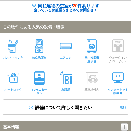
同じ建物の空室が
20
件あります
空いているお部屋をまとめてお問合せ！
この物件にある人気の設備・特徴
バス・トイレ別
独立洗面台
エアコン
室内洗濯機
ウォークイン
置き場
クローゼット
オートロック
TVモニター
角部屋
駐車場付き
インターネット
ホン
接続可
設備について詳しく聞きたい
無料
基本情報