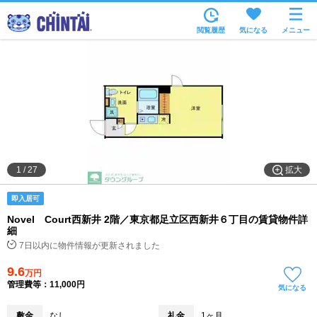
お部屋を探す
閲覧履歴
気になる
メニュー
沿線・駅から
住所から
家賃相場から
通勤通学時間から
物件特集から
拡大
1
/
27
不動産会社から
即入居可
TOP
Novel Court西新井 2階／東京都足立区西新井６丁目の賃貸物件詳
細
7日以内に物件情報が更新されました
9.6
万円
管理費等：11,000円
気になる
敷金
なし
礼金
1ヶ月