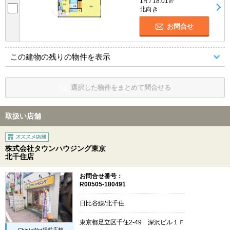
1R / 18.01㎡
北向き
お問合せ
この建物の残りの物件を表示
選択した物件をまとめて問合せる
取扱い店舗
株式会社タウンハウジング東京
北千住店
お問合せ番号：
R00505-180491
日比谷線/北千住
東京都足立区千住2-49 深沢ビル１Ｆ
ChintaiNet掲載店舗