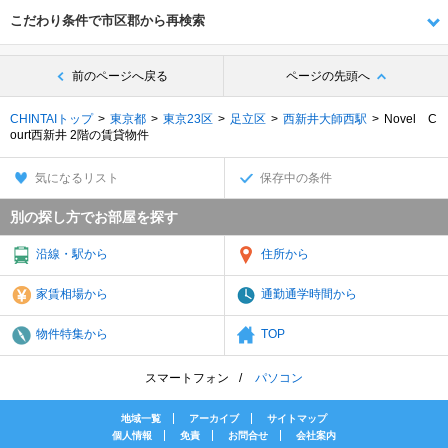
こだわり条件で市区郡から再検索
前のページへ戻る
ページの先頭へ
CHINTAIトップ
東京都
東京23区
足立区
西新井大師西駅
Novel C
ourt西新井 2階の賃貸物件
気になるリスト
保存中の条件
別の探し方でお部屋を探す
沿線・駅から
住所から
家賃相場から
通勤通学時間から
物件特集から
TOP
スマートフォン
パソコン
地域一覧
アーカイブ
サイトマップ
個人情報
免責
お問合せ
会社案内