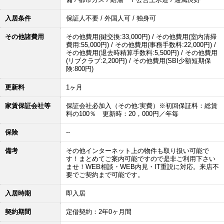
入居条件
保証人不要 / 外国人可 / 独身可
その他諸費用
その他費用(鍵交換:33,000円) / その他費用(室内清掃
費用:55,000円) / その他費用(事務手数料:22,000円) /
その他費用(退去時精算手数料:5,500円) / その他費用
(リブクラブ:2,200円) / その他費用(SBI少額短期保
険:800円)
更新料
1ヶ月
家賃保証会社等
保証会社必加入（その他:実費）※初回保証料：総賃
料の100％ 更新時：20，000円／年毎
保険
--
備考
その他インターネット上の物件も取り扱い可能で
す！まとめてご案内可能ですので是非ご利用下さい
ませ！WEB相談・WEB内見・IT重説に対応。来店不
要でご契約まで可能です。
入居時期
即入居
契約期間
定借契約：2年0ヶ月間