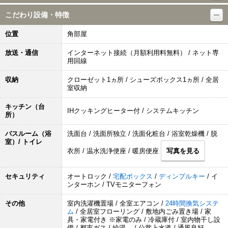
こだわり設備・特徴
位置
角部屋
放送・通信
インターネット接続（月額利用料無料） / ネット専
用回線
収納
クローゼット1ヵ所 / シューズボックス1ヵ所 / 全居
室収納
キッチン（台
IHクッキングヒーター付 / システムキッチン
所）
バスルーム（浴
洗面台 / 洗面所独立 / 洗面化粧台 / 浴室乾燥機 / 脱
室）/ トイレ
衣所 / 温水洗浄便座 / 暖房便座
写真を見る
セキュリティ
オートロック /
宅配ボックス
/
ディンプルキー
/ イ
ンターホン / TVモニターフォン
その他
室内洗濯機置場 / 全室エアコン /
24時間換気システ
ム
/ 全居室フローリング / 敷地内ごみ置き場 / 家
具・家電付き ※家電のみ / 冷蔵庫付 / 室内物干し設
備 / 都市ガス / 給湯 / 公営上水道 / 通風良好