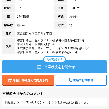
間取り
1R
広さ
18.01m²
階
2階/4階建
構造
鉄骨造
築年数
築1年
方位
北
住所
東京都足立区西新井６丁目
都営日暮里・舎人ライナー/西新井大師西駅/徒歩8分
東武大師線/大師前駅/徒歩8分
交通
東武伊勢崎線・スカイツリーライン/西新井駅/徒歩21分
都営日暮里・舎人ライナー/谷在家駅/徒歩15分
1分で完了！
空室状況をお問合せ
電話でお問合せ
希望日時を選んで内見予約
不動産会社からのコメント
情報量ナンバーワンのタウンハウジング西新井店にお任せ下さい！