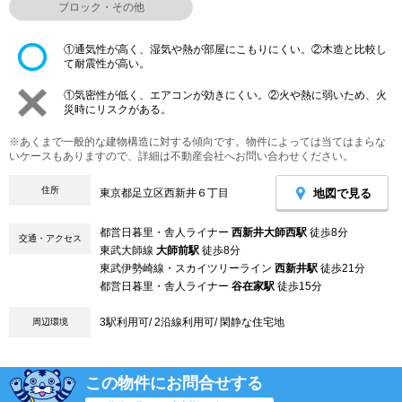
ブロック・その他
①通気性が高く、湿気や熱が部屋にこもりにくい。②木造と比較し
て耐震性が高い。
①気密性が低く、エアコンが効きにくい。②火や熱に弱いため、火
災時にリスクがある。
※あくまで一般的な建物構造に対する傾向です。物件によっては当てはまらな
いケースもありますので、詳細は不動産会社へお問い合わせください。
住所
地図で見る
東京都足立区西新井６丁目
都営日暮里・舎人ライナー
西新井大師西駅
徒歩8分
交通・アクセス
東武大師線
大師前駅
徒歩8分
東武伊勢崎線・スカイツリーライン
西新井駅
徒歩21分
都営日暮里・舎人ライナー
谷在家駅
徒歩15分
3駅利用可/ 2沿線利用可/ 閑静な住宅地
周辺環境
この物件にお問合せする