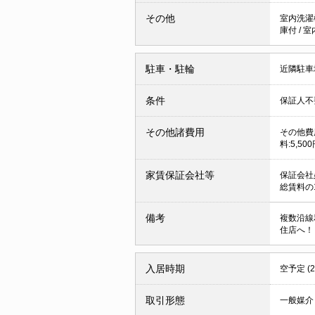
その他
室内洗濯
庫付
/
室
駐車・駐輪
近隣駐車場
条件
保証人
その他諸費用
その他費用
料:5,5
家賃保証会社等
保証会社
総賃料の1
備考
複数沿線
住店へ！
入居時期
空予定 (
取引形態
一般媒介