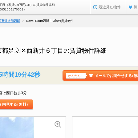
目（家賃9.6万円/1R）の賃貸物件詳細
最近見た物件
気
5051669170001）
西新井大師西駅
Novel Court西新井 3階の賃貸物件
3階／東京都足立区西新井６丁目の賃貸物件詳細
5時間19分41秒
メールでお問合せする
（無
かんたん！
店は西口徒歩3分
内見する
（無料）