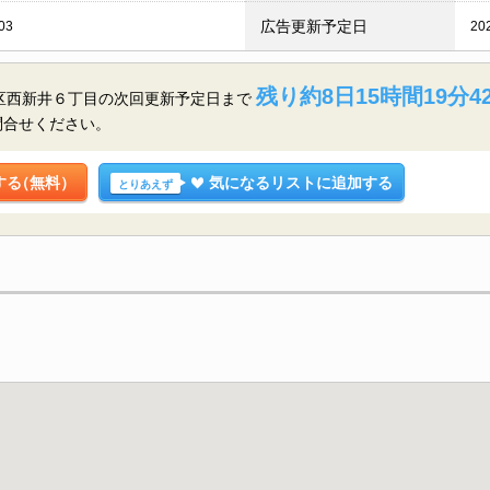
広告更新予定日
03
20
残り約8日15時間19分4
足立区西新井６丁目の
次回更新予定日まで
問合せください。
する
（無料）
気になるリストに追加する
とりあえず