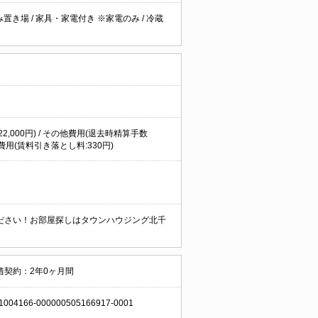
み置き場
/
家具・家電付き ※家電のみ
/
冷蔵
22,000円) / その他費用(退去時精算手数
の他費用(賃料引き落とし料:330円)
ださい！お部屋探しはタウンハウジング北千
借契約：2年0ヶ月間
1004166-000000505166917-0001