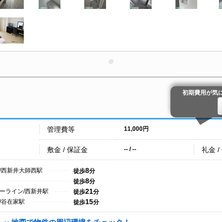
初期費用が気
管理費等
11,000円
敷金 / 保証金
礼金 /
-- / --
8
/西新井大師西駅
徒歩
分
8
徒歩
分
21
ーライン/西新井駅
徒歩
分
15
/谷在家駅
徒歩
分