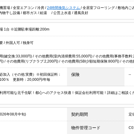
機置場
/
全室エアコン
/
冷房
/
24時間換気システム
/
全居室フローリング
/
敷地内ご
内物干し設備
/
都市ガス
/
給湯
/
公営上水道
/
通風良好
 1台 ※近隣駐車場距離:200m
不要
/
外国人可
/
独身可
(鍵交換:33,000円) / その他費用(室内清掃費用:55,000円) / その他費用(事務手数料:
00円) / その他費用(リブクラブ:2,200円) / その他費用(SBI少額短期保険:800円) / そ
保険
必加入（その他:実費）※初回保証料：
--
00％ 更新時：20,000円/年毎
利用可能な北千住駅！都心へのアクセス快適！保証会社利用可能！詳細はご相談く
契約期間
2026年08月中旬)
定
物件管理コード
C0