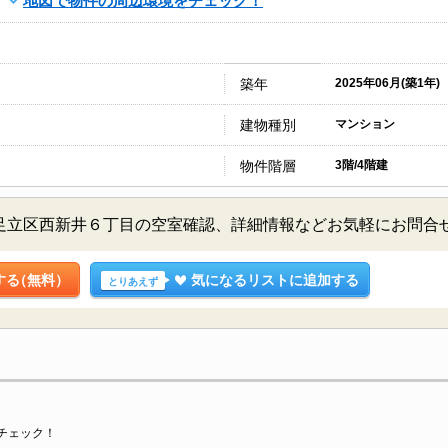
地図で物件の周辺環境をチェック！
築年
2025年06月(築1年)
建物種別
マンション
物件階層
3階/4階建
階／東京都足立区西新井６丁目の空室確認、詳細情報などお気軽にお問
する
（無料）
気になるリストに追加する
とりあえず
チェック！