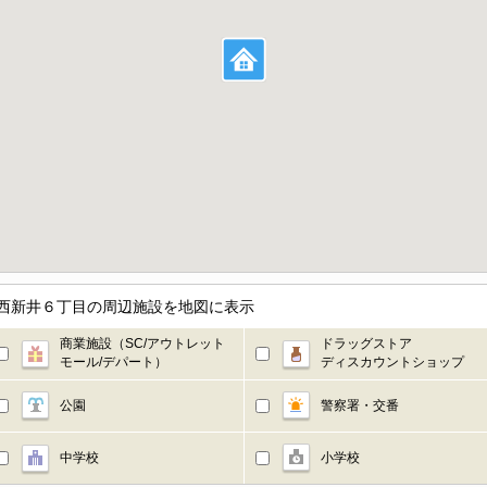
都足立区西新井６丁目の周辺施設を地図に表示
商業施設（SC/アウトレット
ドラッグストア
モール/デパート）
ディスカウントショップ
公園
警察署・交番
中学校
小学校