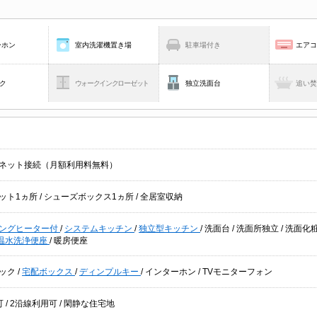
ーホン
室内洗濯機置き場
駐車場付き
エア
ク
ウォークインクローゼット
独立洗面台
追い
ネット接続（月額利用料無料）
ット1ヵ所
/
シューズボックス1ヵ所
/
全居室収納
キングヒーター付
/
システムキッチン
/
独立型キッチン
/
洗面台
/
洗面所独立
/
洗面化
温水洗浄便座
/
暖房便座
ック
/
宅配ボックス
/
ディンプルキー
/
インターホン
/
TVモニターフォン
可
/
2沿線利用可
/
閑静な住宅地