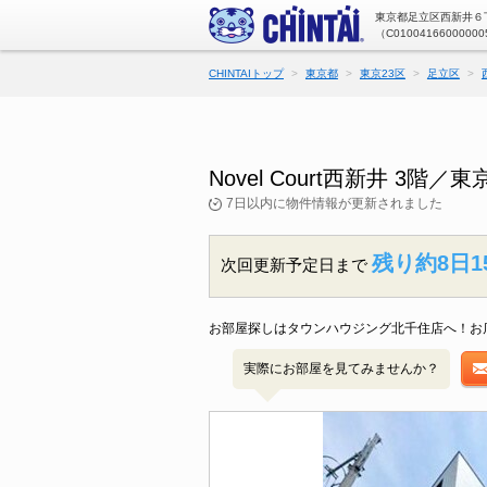
東京都足立区西新井６丁
（C01004166000000
CHINTAIトップ
東京都
東京23区
足立区
Novel Court西新井 
7日以内に物件情報が更新されました
残り約8日1
次回更新予定日まで
お部屋探しはタウンハウジング北千住店へ！お
実際にお部屋を見てみませんか？