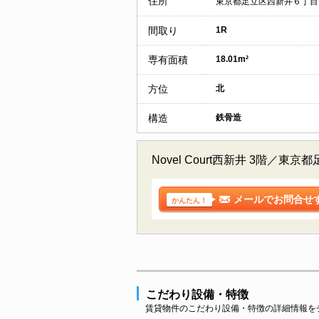
住所
東京都足立区西新井６丁目
間取り
1R
専有面積
18.01m²
方位
北
構造
鉄骨造
Novel Court西新井 3
メールでお問合せ
かんたん！
こだわり設備・特徴
賃貸物件のこだわり設備・特徴の詳細情報を