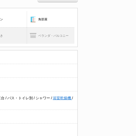
コン
角部屋
焚き
ベランダ・バルコニー
粧台
/
バス・トイレ別
/
シャワー
/
浴室乾燥機
/