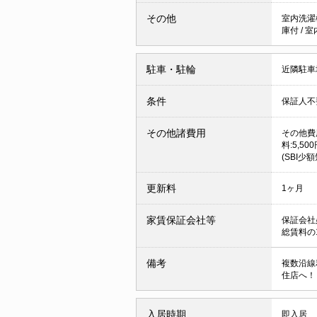
その他
室内洗濯
庫付
/
室
駐車・駐輪
近隣駐車場
条件
保証人
その他諸費用
その他費用
料:5,5
(SBI少
更新料
1ヶ月
家賃保証会社等
保証会社
総賃料の1
備考
複数沿線
住店へ！
入居時期
即入居