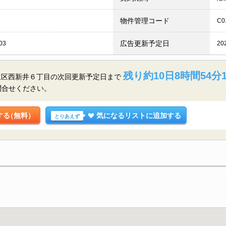
物件管理コード
C0
広告更新予定日
03
20
残り約10日8時間54分
都足立区西新井６丁目の
次回更新予定日まで
問合せください。
する
（無料）
気になるリストに追加する
とりあえず