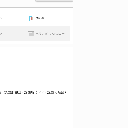
コン
角部屋
焚き
ベランダ・バルコニー
台
/
洗面所独立
/
洗面所にドア
/
洗面化粧台
/