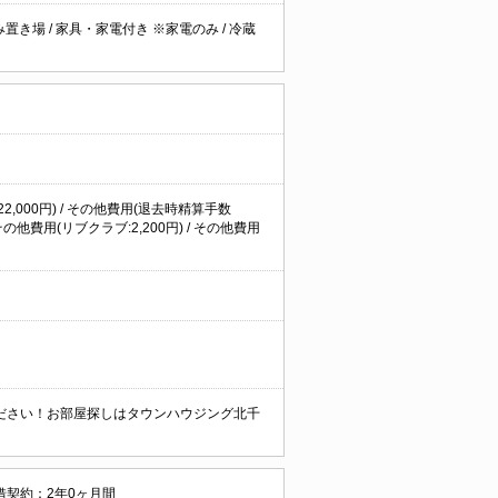
み置き場
/
家具・家電付き ※家電のみ
/
冷蔵
22,000円) / その他費用(退去時精算手数
の他費用(リブクラブ:2,200円) / その他費用
ださい！お部屋探しはタウンハウジング北千
借契約：2年0ヶ月間