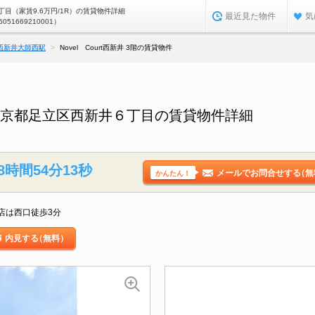
目（家賃9.6万円/1R）の賃貸物件詳細
最近見た物件
気
5051669210001）
西新井大師西駅
Novel Court西新井 3階の賃貸物件
3階／東京都足立区西新井６丁目の賃貸物件詳細
8時間54分12秒
メールでお問合せする
（無
かんたん！
店は西口徒歩3分
内見する
（無料）