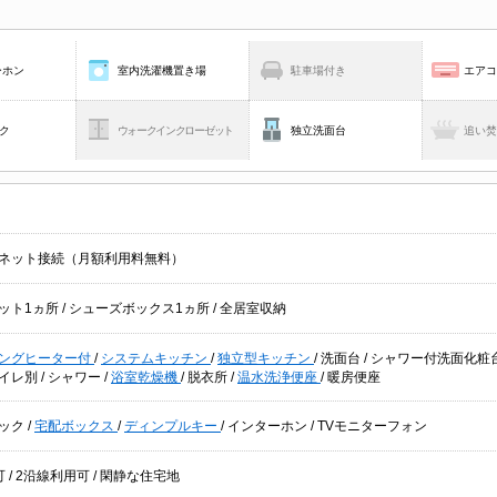
ーホン
室内洗濯機置き場
駐車場付き
エア
ク
ウォークインクローゼット
独立洗面台
追い
ネット接続（月額利用料無料）
ット1ヵ所
/
シューズボックス1ヵ所
/
全居室収納
キングヒーター付
/
システムキッチン
/
独立型キッチン
/
洗面台
/
シャワー付洗面化粧
イレ別
/
シャワー
/
浴室乾燥機
/
脱衣所
/
温水洗浄便座
/
暖房便座
ック
/
宅配ボックス
/
ディンプルキー
/
インターホン
/
TVモニターフォン
可
/
2沿線利用可
/
閑静な住宅地