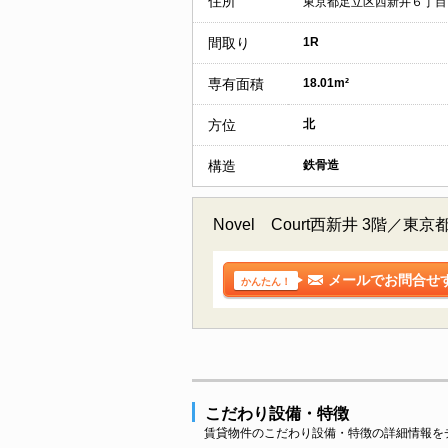
住所
東京都足立区西新井６丁目
間取り
1R
専有面積
18.01m²
方位
北
構造
鉄骨造
Novel Court西新井 3
メールでお問合せ
かんたん！
こだわり設備・特徴
賃貸物件のこだわり設備・特徴の詳細情報を