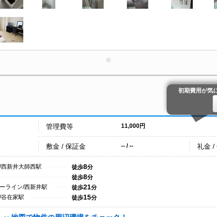
初期費用が気
管理費等
11,000円
敷金 / 保証金
礼金 /
-- / --
8
/西新井大師西駅
徒歩
分
8
徒歩
分
21
ーライン/西新井駅
徒歩
分
15
/谷在家駅
徒歩
分