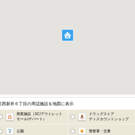
都足立区西新井６丁目の周辺施設を地図に表示
商業施設（SC/アウトレット
ドラッグストア
モール/デパート）
ディスカウントショップ
公園
警察署・交番