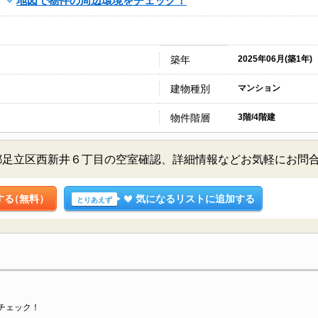
地図で物件の周辺環境をチェック！
築年
2025年06月(築1年)
建物種別
マンション
物件階層
3階/4階建
階／東京都足立区西新井６丁目の空室確認、詳細情報などお気軽にお問
する
（無料）
気になるリストに追加する
とりあえず
チェック！