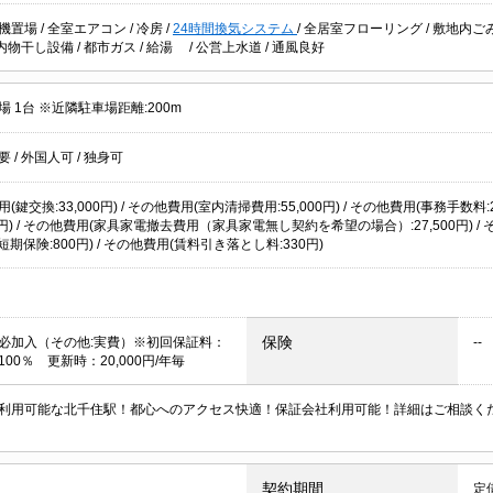
機置場
/
全室エアコン
/
冷房
/
24時間換気システム
/
全居室フローリング
/
敷地内ご
内物干し設備
/
都市ガス
/
給湯
/
公営上水道
/
通風良好
 1台 ※近隣駐車場距離:200m
不要
/
外国人可
/
独身可
(鍵交換:33,000円) / その他費用(室内清掃費用:55,000円) / その他費用(事務手数料:
00円) / その他費用(家具家電撤去費用（家具家電無し契約を希望の場合）:27,500円) / そ
額短期保険:800円) / その他費用(賃料引き落とし料:330円)
保険
必加入（その他:実費）※初回保証料：
--
00％ 更新時：20,000円/年毎
利用可能な北千住駅！都心へのアクセス快適！保証会社利用可能！詳細はご相談く
契約期間
定