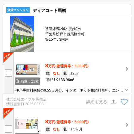
ディアコ－ト馬橋
賃貸マンション
常磐線/馬橋駅 徒歩2分
千葉県松戸市西馬橋幸町
築15年
3階建
8
万円
(管理費等：5,000円)
敷
なし
礼
12万
1階
1K
33.96m²
画像：23枚
仲介手数料家賃の0.55ヵ月分。インターネット接続料無料。エント
ランスオートロック。オール電化。敷地内防犯カメラ設置。浴室乾
株式会社エイブル 馬橋店
燥機付。駅まで平坦。便利な宅配BOX。
詳細を見る
情報更新日
2026/08/03
8
万円
(管理費等：5,000円)
敷
なし
礼
1.5ヶ月