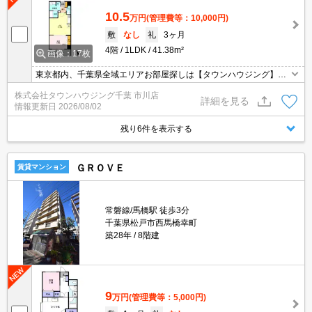
10.5
万円
(管理費等：10,000円)
敷
なし
礼
3ヶ月
4階
1LDK
41.38m²
画像：17枚
東京都内、千葉県全域エリアお部屋探しは【タウンハウジング】に
お任せください！オンラインでご相談・ご見学・ご契約お手続きも
株式会社タウンハウジング千葉 市川店
ご対応可能です。
詳細を見る
情報更新日
2026/08/02
残り6件を表示する
ＧＲＯＶＥ
賃貸マンション
常磐線/馬橋駅 徒歩3分
千葉県松戸市西馬橋幸町
築28年
8階建
9
万円
(管理費等：5,000円)