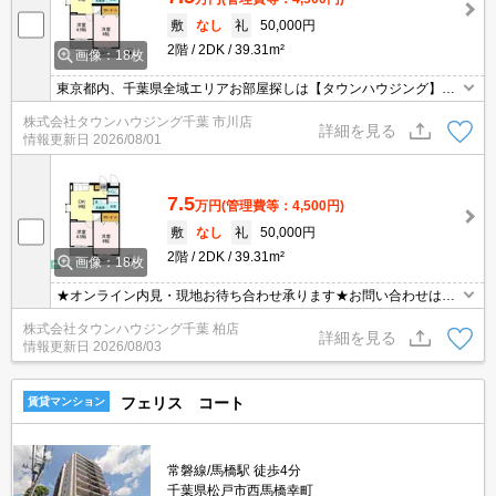
敷
なし
礼
50,000円
2階
2DK
39.31m²
画像：18枚
東京都内、千葉県全域エリアお部屋探しは【タウンハウジング】に
お任せください！オンラインでご相談・ご見学・ご契約お手続きも
株式会社タウンハウジング千葉 市川店
ご対応可能です。
詳細を見る
情報更新日
2026/08/01
7.5
万円
(管理費等：4,500円)
敷
なし
礼
50,000円
2階
2DK
39.31m²
画像：18枚
★オンライン内見・現地お待ち合わせ承ります★お問い合わせはタ
ウンハウジングまでお気軽にご連絡下さいLINE等のやり取りも可能
株式会社タウンハウジング千葉 柏店
でございます！
詳細を見る
情報更新日
2026/08/03
フェリス コート
賃貸マンション
常磐線/馬橋駅 徒歩4分
千葉県松戸市西馬橋幸町