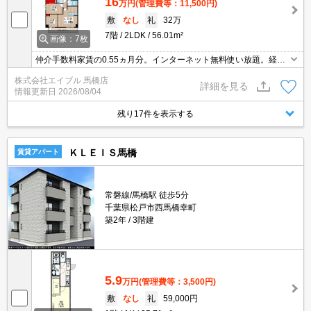
16
万円
(管理費等：11,500円)
敷
なし
礼
32万
7階
2LDK
56.01m²
画像：7枚
仲介手数料家賃の0.55ヵ月分。インターネット無料使い放題。経済
的な都市ガス使用。7階角部屋。便利な宅配BOX。人気のオートロ
株式会社エイブル 馬橋店
ック付マンション。エレベーターあり。温水洗浄便座付き。エアコ
詳細を見る
情報更新日
2026/08/04
ン3基付き。
残り17件を表示する
ＫＬＥＩＳ馬橋
賃貸アパート
常磐線/馬橋駅 徒歩5分
千葉県松戸市西馬橋幸町
築2年
3階建
5.9
万円
(管理費等：3,500円)
敷
なし
礼
59,000円