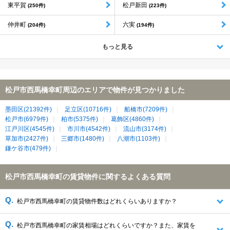
東平賀
松戸新田
(250件)
(223件)
仲井町
六実
(204件)
(194件)
もっと見る
松戸市西馬橋幸町周辺のエリアで物件が見つかりました
墨田区(21392件)
足立区(10716件)
船橋市(7209件)
松戸市(6979件)
柏市(5375件)
葛飾区(4860件)
江戸川区(4545件)
市川市(4542件)
流山市(3174件)
草加市(2427件)
三郷市(1480件)
八潮市(1103件)
鎌ケ谷市(479件)
松戸市西馬橋幸町の賃貸物件に関するよくある質問
松戸市西馬橋幸町の賃貸物件数はどれくらいありますか？
松戸市西馬橋幸町の家賃相場はどれくらいですか？また、家賃を