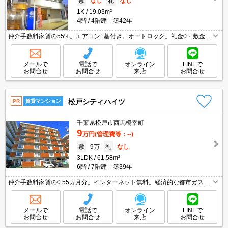
敷
なし
礼
なし
1K
19.03m²
4階
4階建 築42年
仲介手数料家賃の55%。エアコン1基付き。オートロック。礼金0・敷金
0。オール電化。下駄箱有り。「エイブル学割」で仲介手数料家賃の0.55
ヶ月分より10％ＯＦＦ。最上階。駐輪場有。物入あり。
メールで
電話で
オンライン
LINEで
お問合せ
お問合せ
来店
お問合せ
松戸シティハイツ
PR
賃貸マンション
千葉県松戸市西馬橋幸町
9
万円
(管理費等：--)
敷
9万
礼
なし
3LDK
61.58m²
6階
7階建 築39年
仲介手数料家賃の0.55ヵ月分。インターネット無料。経済的な都市ガス使
用。エレベーター1基付き。ケーブルテレビ対応(J:COM)。畳表替、室内清
掃費実費。6階角部屋。駅まで平坦。TVモニターホン有。
メールで
電話で
オンライン
LINEで
お問合せ
お問合せ
来店
お問合せ