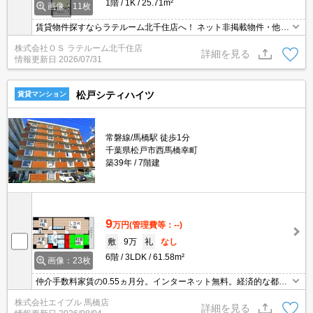
1階
1K
25.71m²
画像：11枚
賃貸物件探すならラテルーム北千住店へ！ ネット非掲載物件・他社
様の物件もまとめてご案内いたします！！
株式会社ＯＳ ラテルーム北千住店
詳細を見る
情報更新日
2026/07/31
松戸シティハイツ
賃貸マンション
常磐線/馬橋駅 徒歩1分
千葉県松戸市西馬橋幸町
築39年
7階建
9
万円
(管理費等：--)
敷
9万
礼
なし
6階
3LDK
61.58m²
画像：23枚
仲介手数料家賃の0.55ヵ月分。インターネット無料。経済的な都市
ガス使用。エレベーター1基付き。ケーブルテレビ対応(J:COM)。畳
株式会社エイブル 馬橋店
表替、室内清掃費実費。6階角部屋。駅まで平坦。TVモニターホン
詳細を見る