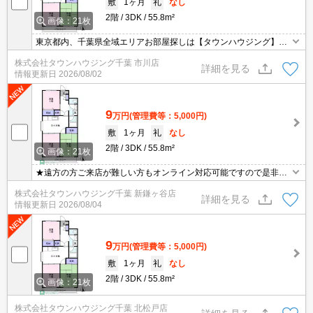
敷
1ヶ月
礼
なし
2階
3DK
55.8m²
画像：21枚
東京都内、千葉県全域エリアお部屋探しは【タウンハウジング】に
お任せください！オンラインでご相談・ご見学・ご契約お手続きも
株式会社タウンハウジング千葉 市川店
ご対応可能です。
詳細を見る
情報更新日
2026/08/02
9
万円
(管理費等：5,000円)
敷
1ヶ月
礼
なし
2階
3DK
55.8m²
画像：21枚
★遠方の方ご来店が難しい方もオンライン対応可能ですので是非一
度ご相談くださいませ！お部屋探しはタウンハウジングにお任せ下
株式会社タウンハウジング千葉 新鎌ヶ谷店
さい★
詳細を見る
情報更新日
2026/08/04
9
万円
(管理費等：5,000円)
敷
1ヶ月
礼
なし
2階
3DK
55.8m²
画像：21枚
株式会社タウンハウジング千葉 北松戸店