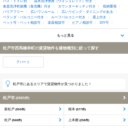
バス・トイレ別
温水洗浄便座（ウォシュレット）付き
食器洗浄乾燥機（食洗機）付き
カウンターキッチン付き
収納重視
バリアフリー
広いワンルーム
広いリビング・ダイニングがある
ベランダ・バルコニー付き
ルーフバルコニー付き
屋上付き
ペット可・ペット相談可
楽器相談可
ピアノ相談可
DIY可
もっと見る
松戸市西馬橋幸町の賃貸物件を建物種別に絞って探す
アパート
松戸市にあるエリアで賃貸物件が見つかりました！
松戸市
(6965件)
新松戸
根本
(593件)
(577件)
松戸
上本郷
(568件)
(258件)