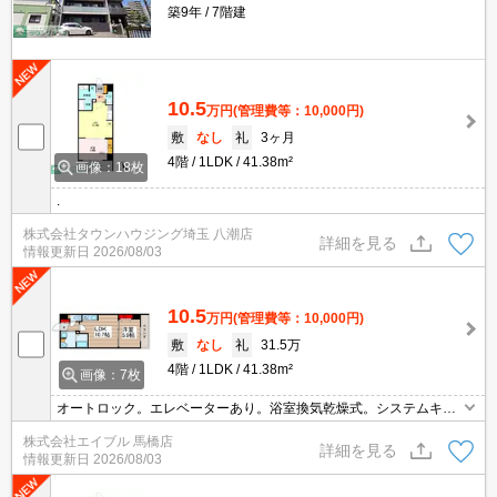
築9年
7階建
10.5
万円
(管理費等：10,000円)
敷
なし
礼
3ヶ月
4階
1LDK
41.38m²
画像：18枚
.
株式会社タウンハウジング埼玉 八潮店
詳細を見る
情報更新日
2026/08/03
10.5
万円
(管理費等：10,000円)
敷
なし
礼
31.5万
4階
1LDK
41.38m²
画像：7枚
オートロック。エレベーターあり。浴室換気乾燥式。システムキッ
チン。経済的な都市ガス使用。インターネット無料。エイブル女子
株式会社エイブル 馬橋店
割で仲介手数料家賃の0.55ヶ月分より10％ＯＦＦ。
詳細を見る
情報更新日
2026/08/03