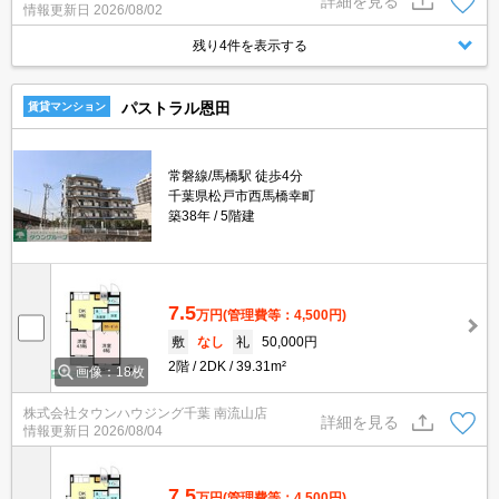
詳細を見る
情報更新日
2026/08/02
残り4件を表示する
パストラル恩田
賃貸マンション
常磐線/馬橋駅 徒歩4分
千葉県松戸市西馬橋幸町
築38年
5階建
7.5
万円
(管理費等：4,500円)
敷
なし
礼
50,000円
2階
2DK
39.31m²
画像：18枚
株式会社タウンハウジング千葉 南流山店
詳細を見る
情報更新日
2026/08/04
7.5
万円
(管理費等：4,500円)