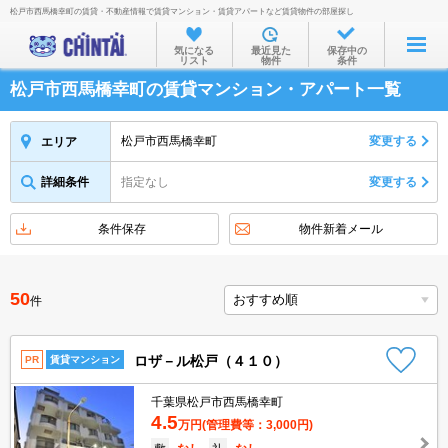
松戸市西馬橋幸町の賃貸・不動産情報で賃貸マンション・賃貸アパートなど賃貸物件の部屋探し
お部屋を探す
気になる
最近見た
保存中の
リスト
物件
条件
沿線・駅から
松戸市西馬橋幸町の賃貸マンション・アパート一覧
住所から
家賃相場から
松戸市西馬橋幸町
変更する
エリア
通勤通学時間から
詳細条件
指定なし
変更する
物件特集から
条件保存
物件新着メール
不動産会社から
TOP
50
件
ロザ－ル松戸（４１０）
PR
賃貸マンション
千葉県松戸市西馬橋幸町
4.5
万円
(管理費等：3,000円)