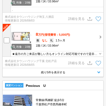
1階
1K
33.96m²
画像：18枚
.
株式会社タウンハウジング埼玉 八潮店
詳細を見る
情報更新日
2026/08/03
8
万円
(管理費等：5,000円)
敷
なし
礼
1.5ヶ月
1階
1K
33.96m²
画像：18枚
★遠方の方ご来店が難しい方もオンライン対応可能ですので是非一
度ご相談くださいませ！お部屋探しはタウンハウジングにお任せ下
株式会社タウンハウジング千葉 北松戸店
さい★
詳細を見る
情報更新日
2026/08/05
残り5件を表示する
Precious U
賃貸マンション
常磐線/馬橋駅 徒歩5分
千葉県松戸市西馬橋幸町