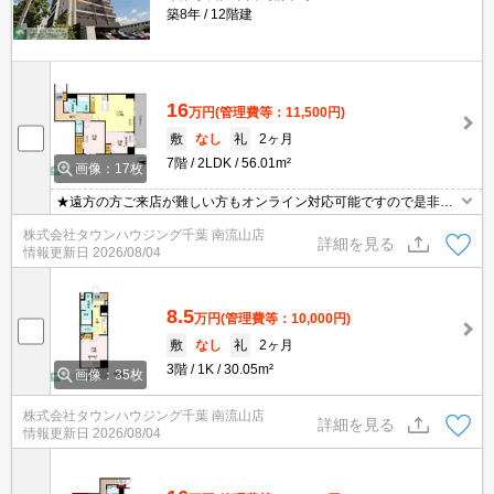
築8年
12階建
16
万円
(管理費等：11,500円)
敷
なし
礼
2ヶ月
7階
2LDK
56.01m²
画像：17枚
★遠方の方ご来店が難しい方もオンライン対応可能ですので是非一
度ご相談くださいませ！お部屋探しはタウンハウジングにお任せ下
株式会社タウンハウジング千葉 南流山店
さい★
詳細を見る
情報更新日
2026/08/04
8.5
万円
(管理費等：10,000円)
敷
なし
礼
2ヶ月
3階
1K
30.05m²
画像：35枚
株式会社タウンハウジング千葉 南流山店
詳細を見る
情報更新日
2026/08/04