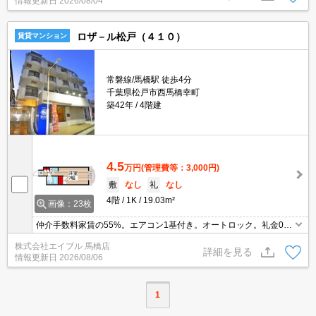
情報更新日
2026/08/04
有。
ロザ－ル松戸（４１０）
賃貸マンション
常磐線/馬橋駅 徒歩4分
千葉県松戸市西馬橋幸町
築42年
4階建
4.5
万円
(管理費等：3,000円)
敷
なし
礼
なし
4階
1K
19.03m²
画像：23枚
仲介手数料家賃の55%。エアコン1基付き。オートロック。礼金0・
敷金0。オール電化。下駄箱有り。「エイブル学割」で仲介手数料
株式会社エイブル 馬橋店
家賃の0.55ヶ月分より10％ＯＦＦ。最上階。駐輪場有。物入あり。
詳細を見る
情報更新日
2026/08/06
1