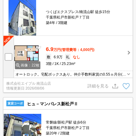
つくばエクスプレス/南流山駅 徒歩15分
千葉県松戸市新松戸７丁目
築4年
3階建
6.9
万円
(管理費等：4,000円)
敷
6.9万
礼
なし
3階
1K
25.23m²
画像：22枚
オートロック。宅配ボックスあり。仲介手数料家賃の0.55ヵ月分(税
込)。南流山駅～秋葉原駅まで快速で22分。内見予約受付中。オンラ
株式会社エイブル 南流山店
イン内見相談可。
詳細を見る
情報更新日
2026/08/06
ヒュ－マンパレス新松戸Ⅱ
賃貸コーポ
常磐線/新松戸駅 徒歩6分
千葉県松戸市新松戸２丁目
築20年
2階建