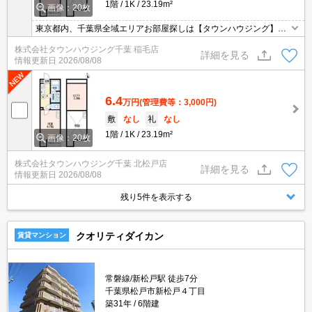
1階
1K
23.19m²
画像：20枚
東京都内、千葉県全域エリアお部屋探しは【タウンハウジング】に
お任せください！オンラインでご相談・ご見学・ご契約お手続きも
株式会社タウンハウジング千葉 稲毛店
ご対応可能です。
詳細を見る
情報更新日
2026/08/08
6.4
万円
(管理費等：3,000円)
敷
なし
礼
なし
1階
1K
23.19m²
画像：20枚
株式会社タウンハウジング千葉 北松戸店
詳細を見る
情報更新日
2026/08/08
残り5件を表示する
クオリティダイカン
賃貸マンション
常磐線/新松戸駅 徒歩7分
千葉県松戸市新松戸４丁目
築31年
6階建