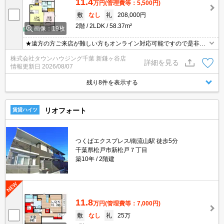
11.4
万円
(管理費等：5,500円)
敷
なし
礼
208,000円
2階
2LDK
58.37m²
画像：19枚
★遠方の方ご来店が難しい方もオンライン対応可能ですので是非一
度ご相談くださいませ！お部屋探しはタウンハウジングにお任せ下
株式会社タウンハウジング千葉 新鎌ヶ谷店
さい★
詳細を見る
情報更新日
2026/08/07
残り8件を表示する
リオフォート
賃貸ハイツ
つくばエクスプレス/南流山駅 徒歩5分
千葉県松戸市新松戸７丁目
築10年
2階建
11.8
万円
(管理費等：7,000円)
敷
なし
礼
25万