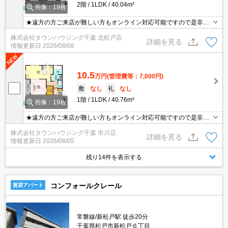
2階
1LDK
40.04m²
画像：19枚
★遠方の方ご来店が難しい方もオンライン対応可能ですので是非一
度ご相談くださいませ！お部屋探しはタウンハウジングにお任せ下
株式会社タウンハウジング千葉 北松戸店
さい★
詳細を見る
情報更新日
2026/08/08
10.5
万円
(管理費等：7,000円)
敷
なし
礼
なし
1階
1LDK
40.76m²
画像：19枚
★遠方の方ご来店が難しい方もオンライン対応可能ですので是非一
度ご相談くださいませ！お部屋探しはタウンハウジングにお任せ下
株式会社タウンハウジング千葉 市川店
さい★
詳細を見る
情報更新日
2026/08/05
残り14件を表示する
コンフォールクレール
賃貸アパート
常磐線/新松戸駅 徒歩20分
千葉県松戸市新松戸６丁目