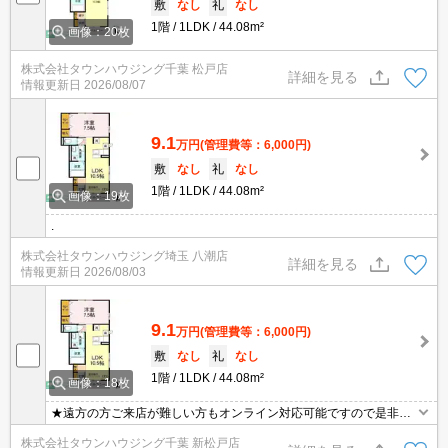
敷
なし
礼
なし
1階
1LDK
44.08m²
画像：20枚
株式会社タウンハウジング千葉 松戸店
詳細を見る
情報更新日
2026/08/07
9.1
万円
(管理費等：6,000円)
敷
なし
礼
なし
1階
1LDK
44.08m²
画像：19枚
.
株式会社タウンハウジング埼玉 八潮店
詳細を見る
情報更新日
2026/08/03
9.1
万円
(管理費等：6,000円)
敷
なし
礼
なし
1階
1LDK
44.08m²
画像：18枚
★遠方の方ご来店が難しい方もオンライン対応可能ですので是非一
度ご相談くださいませ！お部屋探しはタウンハウジングにお任せ下
株式会社タウンハウジング千葉 新松戸店
さい★