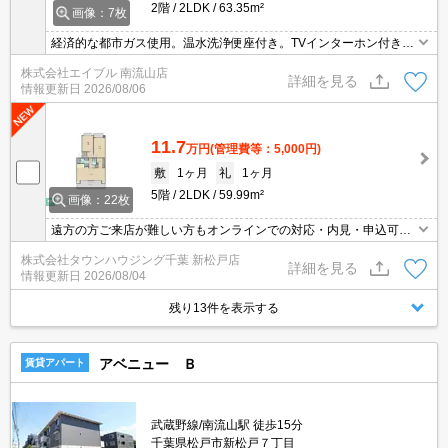
2階
2LDK
63.35m²
画像：7枚
経済的な都市ガス使用。温水洗浄便座付き。TVインターホン付き。
2面バルコニー。追焚給湯。3口システムキッチン。日当たり良好。
株式会社エイブル 南流山店
再契約可。仲介手数料家賃の0.55ヵ月分。
詳細を見る
情報更新日
2026/08/06
11.7
万円
(管理費等：5,000円)
敷
1ヶ月
礼
1ヶ月
5階
2LDK
59.99m²
画像：22枚
遠方の方ご来店が難しい方もオンラインでの対応・内見・申込可能
です！
株式会社タウンハウジング千葉 新松戸店
詳細を見る
情報更新日
2026/08/04
残り13件を表示する
アベニュー Ｂ
賃貸アパート
武蔵野線/南流山駅 徒歩15分
千葉県松戸市新松戸７丁目