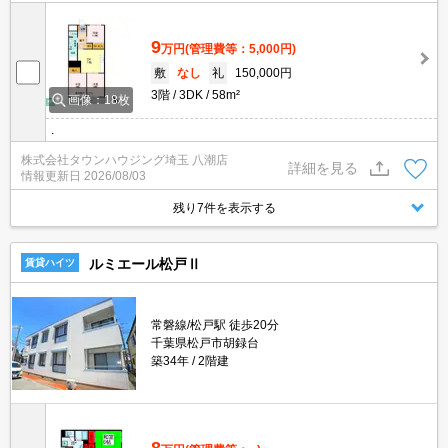
9
万円
(管理費等：5,000円)
敷
なし
礼
150,000円
3階
3DK
58m²
画像：18枚
.
株式会社タウンハウジング埼玉 八潮店
詳細を見る
情報更新日
2026/08/03
残り7件を表示する
ルミエール松戸Ⅱ
賃貸ハイツ
常磐線/松戸駅 徒歩20分
千葉県松戸市胡録台
築34年
2階建
8