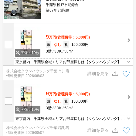
千葉県松戸市胡録台
築37年
3階建
9
万円
(管理費等：5,000円)
敷
なし
礼
150,000円
3階
3DK
58m²
画像：19枚
東京都内、千葉県全域エリアお部屋探しは【タウンハウジング】に
お任せください！オンラインでご相談・ご見学・ご契約お手続きも
株式会社タウンハウジング千葉 市川店
ご対応可能です。
詳細を見る
情報更新日
2026/08/03
9
万円
(管理費等：5,000円)
敷
なし
礼
150,000円
3階
3DK
58m²
画像：19枚
東京都内、千葉県全域エリアお部屋探しは【タウンハウジング】に
お任せください！オンラインでご相談・ご見学・ご契約お手続きも
株式会社タウンハウジング千葉 稲毛店
ご対応可能です。
詳細を見る
情報更新日
2026/08/07