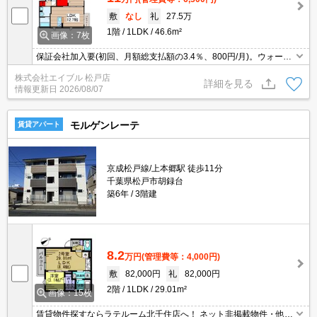
敷
なし
礼
27.5万
1階
1LDK
46.6m²
画像：7枚
保証会社加入要(初回、月額総支払額の3.4％、800円/月)。ウォーク
インクローゼット付き。インターネット無料。セコムホームセキュ
株式会社エイブル 松戸店
リティ付で安心。追い焚き機能付きバス。
詳細を見る
情報更新日
2026/08/07
モルゲンレーテ
賃貸アパート
京成松戸線/上本郷駅 徒歩11分
千葉県松戸市胡録台
築6年
3階建
8.2
万円
(管理費等：4,000円)
敷
82,000円
礼
82,000円
2階
1LDK
29.01m²
画像：15枚
賃貸物件探すならラテルーム北千住店へ！ ネット非掲載物件・他社