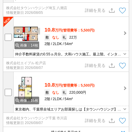
株式会社タウンハウジング埼玉 八潮店
詳細を見る
情報更新日
2026/08/05
10.8
万円
(管理費等：5,500円)
敷
なし
礼
22万
2階
2LDK
54m²
画像：14枚
仲介手数料家賃の0.55ヵ月分。大和ハウス施工。最上階。インター
ネット無料。
株式会社エイブル 松戸店
詳細を見る
情報更新日
2026/08/07
10.8
万円
(管理費等：5,500円)
敷
なし
礼
220,000円
2階
2LDK
54m²
画像：16枚
東京都内、千葉県全域エリアお部屋探しは【タウンハウジング】に
お任せください！オンラインでご相談・ご見学・ご契約お手続きも
株式会社タウンハウジング千葉 市川店
ご対応可能です。
詳細を見る
情報更新日
2026/08/07