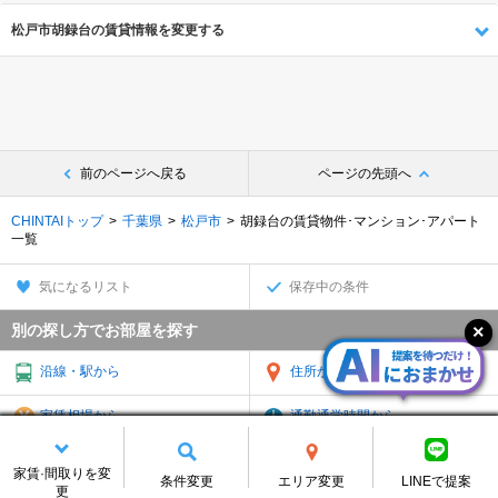
松戸市胡録台の賃貸情報を変更する
前のページへ戻る
ページの先頭へ
CHINTAIトップ
千葉県
松戸市
胡録台の賃貸物件･マンション･アパート
一覧
気になるリスト
保存中の条件
別の探し方でお部屋を探す
沿線・駅から
住所から
家賃相場から
通勤通学時間から
物件特集から
TOP
家賃·間取りを変
条件変更
エリア変更
LINEで提案
更