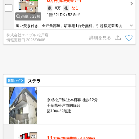
万円
(管理費等：--)
敷
8万
礼
なし
1階
2LDK
52.8m²
画像：23枚
追い焚き付き。全戸角部屋。駐車場1台分無料。引越指定業者あ
り。仲介手数料家賃の0.55ヵ月分。経済的な都市ガス使用。保証人
株式会社エイブル 松戸店
不要。インターネット無料。
詳細を見る
情報更新日
2026/08/08
ステラ
賃貸ハイツ
京成松戸線/上本郷駅 徒歩12分
千葉県松戸市胡録台
築10年
2階建
11
万円
(管理費等：6,500円)