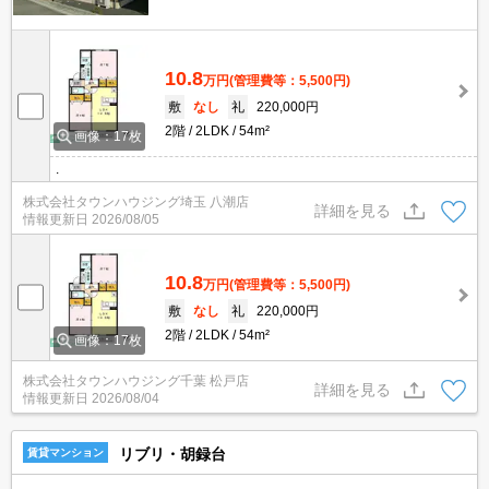
10.8
万円
(管理費等：5,500円)
敷
なし
礼
220,000円
2階
2LDK
54m²
画像：17枚
.
株式会社タウンハウジング埼玉 八潮店
詳細を見る
情報更新日
2026/08/05
10.8
万円
(管理費等：5,500円)
敷
なし
礼
220,000円
2階
2LDK
54m²
画像：17枚
株式会社タウンハウジング千葉 松戸店
詳細を見る
情報更新日
2026/08/04
リブリ・胡録台
賃貸マンション