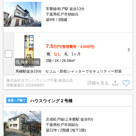
常磐線/松戸駅 徒歩13分
千葉県松戸市胡録台
築9年
3階建
7.5
万円
(管理費等：4,000円)
敷
なし
礼
1ヶ月
2階
1K
26.08m²
画像：20枚
馬橋駅徒歩10分 セコム・防犯シャッターでセキュリティー対策
株式会社タウンハウジング千葉 南流山店
詳細を見る
情報更新日
2026/08/07
ハウスウイング２号棟
賃貸一戸建て
京成松戸線/上本郷駅 徒歩9分
千葉県松戸市胡録台
築22年
2階建 (地下1階)