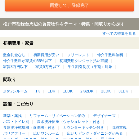
松戸市胡録台周辺の賃貸物件をテーマ・特集・間取りから探す
すべての特集を見る
初期費用・家賃
敷金礼金なし
初期費用が安い
フリーレント
仲介手数料無料
仲介手数料が家賃の55%以下
初期費用クレジット払い可能
家賃3万円以下
家賃5万円以下
学生割引制度（学割）対象
間取り
1R/ワンルーム
1K
1DK
1LDK
2K/2DK
2LDK
3LDK
設備・こだわり
新築・築浅
リフォーム・リノベーション済み
デザイナーズ
バス・トイレ別
温水洗浄便座（ウォシュレット）付き
食器洗浄乾燥機（食洗機）付き
カウンターキッチン付き
収納重視
バリアフリー
広いワンルーム
広いリビング・ダイニングがある