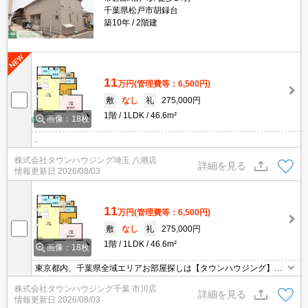
千葉県松戸市胡録台
築10年
2階建
11
万円
(管理費等：6,500円)
敷
なし
礼
275,000円
1階
1LDK
46.6m²
画像：18枚
.
株式会社タウンハウジング埼玉 八潮店
詳細を見る
情報更新日
2026/08/03
11
万円
(管理費等：6,500円)
敷
なし
礼
275,000円
1階
1LDK
46.6m²
画像：18枚
東京都内、千葉県全域エリアお部屋探しは【タウンハウジング】に
お任せください！オンラインでご相談・ご見学・ご契約お手続きも
株式会社タウンハウジング千葉 市川店
ご対応可能です。
詳細を見る
情報更新日
2026/08/03