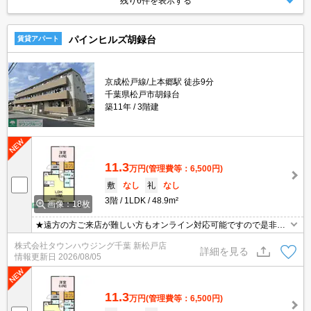
残り6件を表示する
パインヒルズ胡録台
賃貸アパート
京成松戸線/上本郷駅 徒歩9分
千葉県松戸市胡録台
築11年
3階建
11.3
万円
(管理費等：6,500円)
敷
なし
礼
なし
3階
1LDK
48.9m²
画像：18枚
★遠方の方ご来店が難しい方もオンライン対応可能ですので是非一
度ご相談くださいませ！お部屋探しはタウンハウジングにお任せ下
株式会社タウンハウジング千葉 新松戸店
さい★
詳細を見る
情報更新日
2026/08/05
11.3
万円
(管理費等：6,500円)