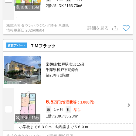
2階
5LDK
163.73m²
画像：16枚
.
株式会社タウンハウジング埼玉 八潮店
詳細を見る
情報更新日
2026/08/04
ＴＭフラッツ
賃貸アパート
常磐線/松戸駅 徒歩15分
千葉県松戸市胡録台
築23年
2階建
6.5
万円
(管理費等：3,000円)
敷
1ヶ月
礼
なし
1階
2DK
35.23m²
画像：16枚
小学校まで６３０ｍ 幼稚園まで５６０ｍ