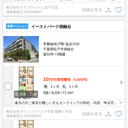
様の物件もまとめてご案内いたします！！
株式会社ＯＳ ラテルーム北千住店
詳細を見る
情報更新日
2026/08/07
イーストパーク胡録台
賃貸マンション
常磐線/松戸駅 徒歩15分
千葉県松戸市胡録台
築32年
5階建
10
万円
(管理費等：6,000円)
敷
1ヶ月
礼
1ヶ月
5階
3LDK
71.5m²
画像：21枚
遠方の方ご来店が難しい方もオンラインでの対応・内見・申込可能
です！
株式会社タウンハウジング千葉 新鎌ヶ谷店
詳細を見る
情報更新日
2026/08/07