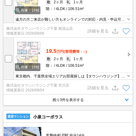
敷
2ヶ月
礼
1ヶ月
階：
4LDK
106.51m²
画像：16枚
遠方の方ご来店が難しい方もオンラインでの対応・内見・申込可能
です！
株式会社タウンハウジング千葉 南流山店
詳細を見る
情報更新日
2026/08/06
19.5
万円
(管理費等：--)
敷
2ヶ月
礼
1ヶ月
階：
4LDK
106.51m²
画像：16枚
東京都内、千葉県全域エリアお部屋探しは【タウンハウジング】に
お任せください！オンラインでご相談・ご見学・ご契約お手続きも
株式会社タウンハウジング千葉 市川店
ご対応可能です。
詳細を見る
情報更新日
2026/08/04
残り3件を表示する
小泉コーポラス
賃貸マンション
常磐線/松戸駅 徒歩14分