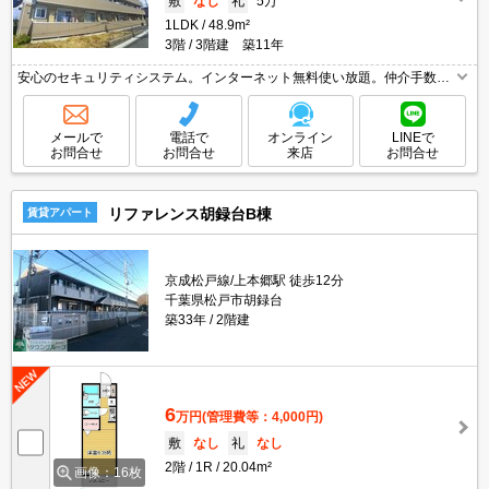
敷
なし
礼
5万
1LDK
48.9m²
3階
3階建 築11年
安心のセキュリティシステム。インターネット無料使い放題。仲介手数料
家賃の55%。オートロック。経済的な都市ガス使用。ペット飼育の場合別
途敷金1ヶ月要。
メールで
電話で
オンライン
LINEで
お問合せ
お問合せ
来店
お問合せ
リファレンス胡録台B棟
賃貸アパート
京成松戸線/上本郷駅 徒歩12分
千葉県松戸市胡録台
築33年
2階建
6
万円
(管理費等：4,000円)
敷
なし
礼
なし
2階
1R
20.04m²
画像：16枚