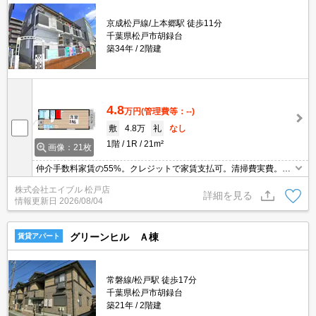
京成松戸線/上本郷駅 徒歩11分
千葉県松戸市胡録台
築34年
2階建
4.8
万円
(管理費等：--)
敷
4.8万
礼
なし
1階
1R
21m²
画像：21枚
仲介手数料家賃の55%。クレジットで家賃支払可。清掃費実費。バ
ス・トイレ別。温水洗浄便座付き。TVインターホン付き。角部屋。
株式会社エイブル 松戸店
クローゼット付。バルコニー。室内洗濯機置場。引越指定業者あ
詳細を見る
情報更新日
2026/08/04
り。
グリーンヒル Ａ棟
賃貸アパート
常磐線/松戸駅 徒歩17分
千葉県松戸市胡録台
築21年
2階建