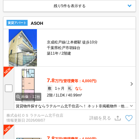
残り5件を表示する
ASOH
賃貸アパート
京成松戸線/上本郷駅 徒歩10分
千葉県松戸市胡録台
築11年
2階建
7.8
万円
(管理費等：4,000円)
敷
1ヶ月
礼
なし
2階
1LDK
40.99m²
画像：12枚
賃貸物件探すならラテルーム北千住店へ！ ネット非掲載物件・他社
様の物件もまとめてご案内いたします！！
株式会社ＯＳ ラテルーム北千住店
詳細を見る
情報更新日
2026/08/07
7.8
万円
(管理費等：4,000円)