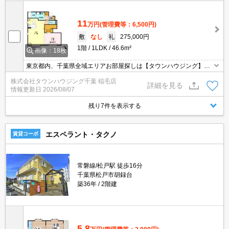
11
万円
(管理費等：6,500円)
敷
なし
礼
275,000円
1階
1LDK
46.6m²
画像：18枚
東京都内、千葉県全域エリアお部屋探しは【タウンハウジング】に
お任せください！オンラインでご相談・ご見学・ご契約お手続きも
株式会社タウンハウジング千葉 稲毛店
ご対応可能です。
詳細を見る
情報更新日
2026/08/07
残り7件を表示する
エスペラント・タクノ
賃貸コーポ
常磐線/松戸駅 徒歩16分
千葉県松戸市胡録台
築36年
2階建
5.8