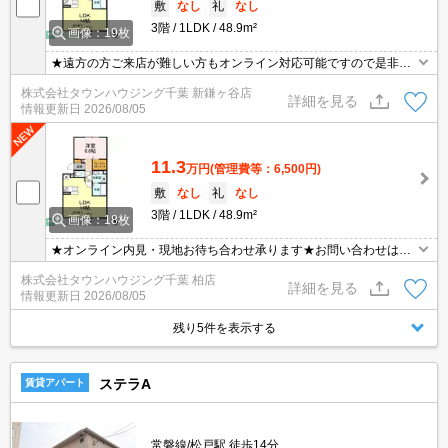
敷
なし
礼
なし
3階
1LDK
48.9m²
画像：19枚
★遠方の方ご来店が難しい方もオンライン対応可能ですので是非一
度ご相談くださいませ！お部屋探しはタウンハウジングにお任せ下
株式会社タウンハウジング千葉 新鎌ヶ谷店
さい★
詳細を見る
情報更新日
2026/08/05
11.3
万円
(管理費等：6,500円)
敷
なし
礼
なし
3階
1LDK
48.9m²
画像：18枚
★オンライン内見・現地お待ち合わせ承ります★お問い合わせはタ
ウンハウジングまでお気軽にご連絡下さいLINE等のやり取りも可能
株式会社タウンハウジング千葉 柏店
でございます！
詳細を見る
情報更新日
2026/08/05
残り5件を表示する
ステラA
賃貸アパート
常磐線/松戸駅 徒歩14分