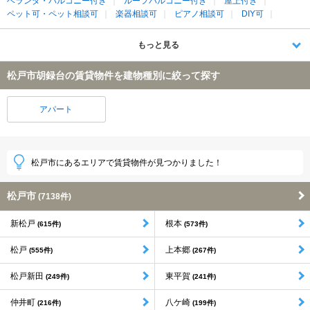
ベランダ・バルコニー付き
ルーフバルコニー付き
屋上付き
ペット可・ペット相談可
楽器相談可
ピアノ相談可
DIY可
もっと見る
松戸市胡録台の賃貸物件を建物種別に絞って探す
アパート
松戸市にあるエリアで賃貸物件が見つかりました！
松戸市
(7138件)
新松戸
根本
(615件)
(573件)
松戸
上本郷
(555件)
(267件)
松戸新田
東平賀
(249件)
(241件)
仲井町
八ケ崎
(216件)
(199件)