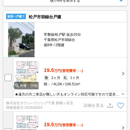
残り6件を表示する
松戸市胡録台戸建
賃貸一戸建て
常磐線/松戸駅 徒歩20分
千葉県松戸市胡録台
築8年
2階建
19.5
万円
(管理費等：--)
敷
2ヶ月
礼
1ヶ月
階：
4LDK
106.51m²
画像：16枚
★遠方の方ご来店が難しい方もオンライン対応可能ですので是非一
度ご相談くださいませ！お部屋探しはタウンハウジングにお任せ下
株式会社タウンハウジング千葉 新鎌ヶ谷店
さい★
詳細を見る
情報更新日
2026/08/03
19.5
万円
(管理費等：--)