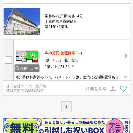
常磐線/松戸駅 徒歩14分
千葉県松戸市胡録台
築41年
2階建
4.5
万円
(管理費等：--)
敷
4.5万
礼
なし
1階
1K
21.24m²
画像：17枚
仲介手数料家賃の55%。バス・トイレ別。室内に洗濯機置場あり。
クローゼット付。保証会社加入要(初回月額総額50%、月次月額総額
株式会社エイブル 松戸店
2%)。
詳細を見る
情報更新日
2026/08/08
1