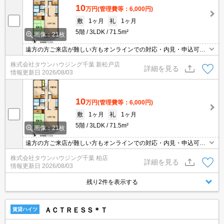
10
万円
(管理費等：6,000円)
敷
1ヶ月
礼
1ヶ月
5階
3LDK
71.5m²
画像：21枚
遠方の方ご来店が難しい方もオンラインでの対応・内見・申込可能
です！
株式会社タウンハウジング千葉 新松戸店
詳細を見る
情報更新日
2026/08/03
10
万円
(管理費等：6,000円)
敷
1ヶ月
礼
1ヶ月
5階
3LDK
71.5m²
画像：21枚
遠方の方ご来店が難しい方もオンラインでの対応・内見・申込可能
です！
株式会社タウンハウジング千葉 柏店
詳細を見る
情報更新日
2026/08/03
残り2件を表示する
ＡＣＴＲＥＳＳ＊Ｔ
賃貸ハイツ