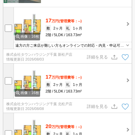
17
万円
(管理費等：--)
敷
2ヶ月
礼
1ヶ月
2階
5LDK
163.73m²
画像：16枚
遠方の方ご来店が難しい方もオンラインでの対応・内見・申込可能
です。
株式会社タウンハウジング千葉 新松戸店
詳細を見る
情報更新日
2026/08/03
17
万円
(管理費等：--)
敷
2ヶ月
礼
1ヶ月
2階
5LDK
163.73m²
画像：16枚
株式会社タウンハウジング千葉 北松戸店
詳細を見る
情報更新日
2026/08/08
20
万円
(管理費等：--)
敷
2ヶ月
礼
1ヶ月