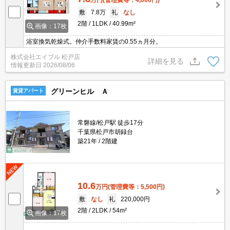
敷
7.8万
礼
なし
2階
1LDK
40.99m²
画像：17枚
浴室換気乾燥式。仲介手数料家賃の0.55ヵ月分。
株式会社エイブル 松戸店
詳細を見る
情報更新日
2026/08/06
グリーンヒル Ａ
賃貸アパート
常磐線/松戸駅 徒歩17分
千葉県松戸市胡録台
築21年
2階建
10.6
万円
(管理費等：5,500円)
敷
なし
礼
220,000円
2階
2LDK
54m²
画像：17枚
.