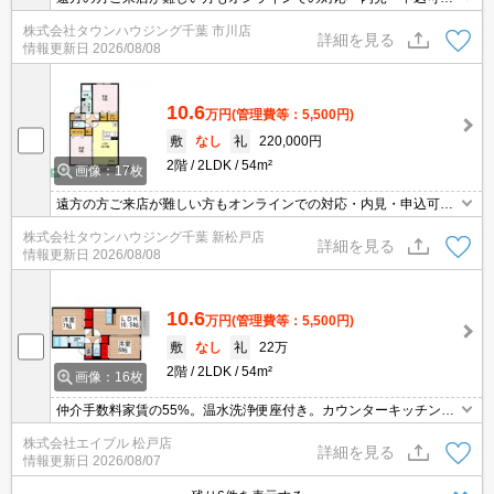
です！
株式会社タウンハウジング千葉 市川店
詳細を見る
情報更新日
2026/08/08
10.6
万円
(管理費等：5,500円)
敷
なし
礼
220,000円
2階
2LDK
54m²
画像：17枚
遠方の方ご来店が難しい方もオンラインでの対応・内見・申込可能
です！
株式会社タウンハウジング千葉 新松戸店
詳細を見る
情報更新日
2026/08/08
10.6
万円
(管理費等：5,500円)
敷
なし
礼
22万
2階
2LDK
54m²
画像：16枚
仲介手数料家賃の55%。温水洗浄便座付き。カウンターキッチン。
追焚給湯。経済的な都市ガス使用。
株式会社エイブル 松戸店
詳細を見る
情報更新日
2026/08/07