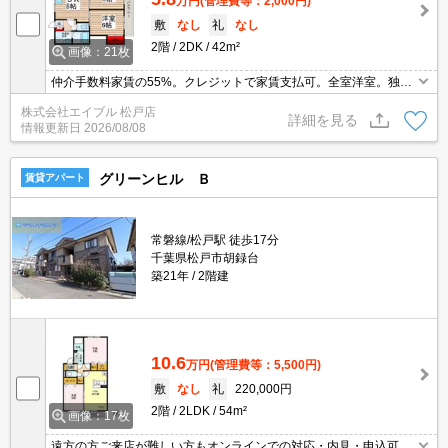
万円
(管理費等：2,000円)
敷
なし
礼
なし
2階
2DK
42m²
画像：21枚
仲介手数料家賃の55%。クレジットで家賃支払可。全室洋室。独立
洗面台。角部屋。バス・トイレ別。クローゼット付。バルコニー。
株式会社エイブル 松戸店
室内洗濯機置場。脱衣所有り。
詳細を見る
情報更新日
2026/08/08
グリーンヒル Ｂ
賃貸アパート
常磐線/松戸駅 徒歩17分
千葉県松戸市胡録台
築21年
2階建
10.6
万円
(管理費等：5,500円)
敷
なし
礼
220,000円
2階
2LDK
54m²
画像：17枚
遠方の方ご来店が難しい方もオンラインでの対応・内見・申込可能