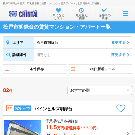
松戸市胡録台の賃貸・不動産情報で賃貸マンション・賃貸アパートなど賃貸物件の部屋探し
お部屋を探す
気になる
最近見た
保存中の
リスト
物件
条件
沿線・駅から
松戸市胡録台の賃貸マンション・アパート一覧
住所から
家賃相場から
松戸市胡録台
変更する
エリア
通勤通学時間から
詳細条件
指定なし
変更する
物件特集から
条件保存
物件新着メール
不動産会社から
TOP
82
件
パインヒルズ胡録台
PR
賃貸ハイツ
千葉県松戸市胡録台
11.5
万円
(管理費等：6,500円)