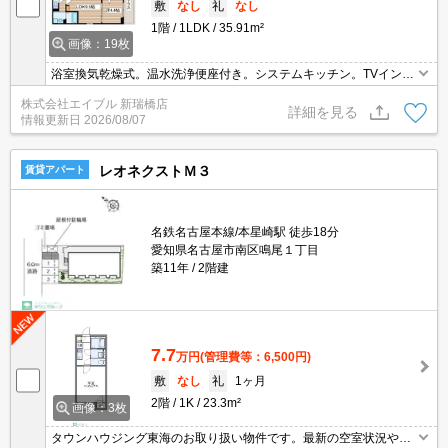
敷
なし
礼
なし
1階
1LDK
35.91m²
画像：19枚
浴室換気乾燥式。温水洗浄便座付き。システムキッチン。TVインタ
ーホン付き。ウォークインクローゼット付き。
株式会社エイブル 新瑞橋店
詳細を見る
情報更新日
2026/08/07
レオネクストＭ３
賃貸アパート
名鉄名古屋本線/本星崎駅 徒歩18分
愛知県名古屋市南区鳴尾１丁目
築11年
2階建
7.7
万円
(管理費等：6,500円)
敷
なし
礼
1ヶ月
2階
1K
23.3m²
画像：3枚
タウンハウジング東海のお取り扱い物件です。最新の空室状況やの