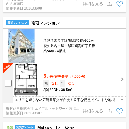
詳細を見る
名古屋南店
情報更新日
2026/08/08
南荘マンション
賃貸マンション
名鉄名古屋本線/鳴海駅 徒歩11分
愛知県名古屋市緑区鳴海町字片坂
築56年
4階建
5
万円
(管理費等：4,000円)
敷
なし
礼
なし
3階
2DK
38.5m²
画像：12枚
エリアを縛らない広範囲紹介が自慢！公平な視点でベストな地域を
ご提案します。現地集合・オンライン対応！
野村商事株式会社 エイブルネットワーク東海店
詳細を見る
情報更新日
2026/08/07
Maison Le Verre
新築
賃貸アパート