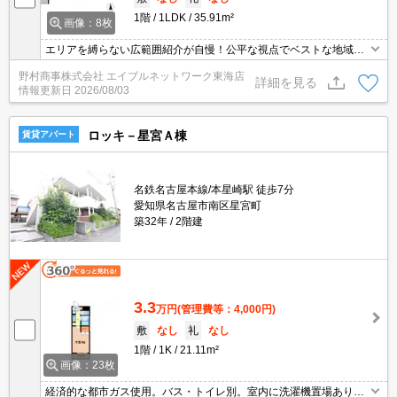
1階
1LDK
35.91m²
画像：8枚
エリアを縛らない広範囲紹介が自慢！公平な視点でベストな地域を
ご提案します。現地集合・オンライン対応！
野村商事株式会社 エイブルネットワーク東海店
詳細を見る
情報更新日
2026/08/03
ロッキ－星宮Ａ棟
賃貸アパート
名鉄名古屋本線/本星崎駅 徒歩7分
愛知県名古屋市南区星宮町
築32年
2階建
3.3
万円
(管理費等：4,000円)
敷
なし
礼
なし
1階
1K
21.11m²
画像：23枚
経済的な都市ガス使用。バス・トイレ別。室内に洗濯機置場あり。