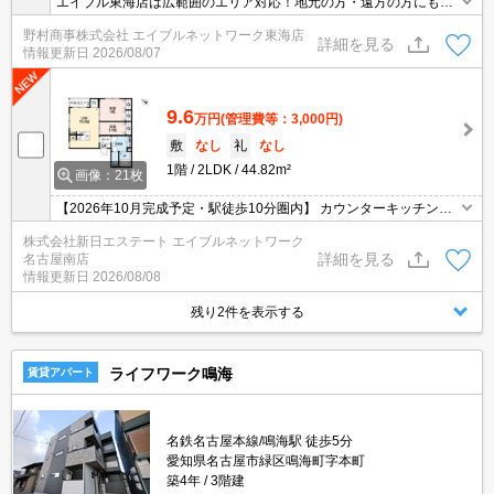
エイブル東海店は広範囲のエリア対応！地元の方・遠方の方にも公
平な視点で提案♪見るだけ・オンライン可！
野村商事株式会社 エイブルネットワーク東海店
詳細を見る
情報更新日
2026/08/07
9.6
万円
(管理費等：3,000円)
敷
なし
礼
なし
1階
2LDK
44.82m²
画像：21枚
【2026年10月完成予定・駅徒歩10分圏内】 カウンターキッチンの
ある2LDK！ オートロック・宅配ボックス・防犯カメラ付きでセキ
株式会社新日エステート エイブルネットワーク
ュリティも安心♪
詳細を見る
名古屋南店
情報更新日
2026/08/08
残り2件を表示する
ライフワーク鳴海
賃貸アパート
名鉄名古屋本線/鳴海駅 徒歩5分
愛知県名古屋市緑区鳴海町字本町
築4年
3階建