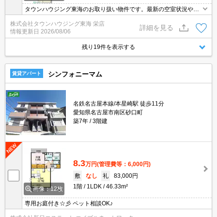
タウンハウジング東海のお取り扱い物件です。最新の空室状況やの
詳細などお気軽にお問い合わせ下さい。
株式会社タウンハウジング東海 栄店
詳細を見る
情報更新日
2026/08/06
残り19件を表示する
シンフォニーマム
賃貸アパート
名鉄名古屋本線/本星崎駅 徒歩11分
愛知県名古屋市南区砂口町
築7年
3階建
8.3
万円
(管理費等：6,000円)
敷
なし
礼
83,000円
1階
1LDK
46.33m²
画像：12枚
専用お庭付き☆彡 ペット相談OK♪