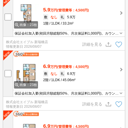
5.9
万円
(管理費等：4,500円)
敷
なし
礼
5.9万
1階
1LDK
33.2m²
画像：23枚
保証会社加入要(初回月額総額50%、月次保証料1,000円)。カウンタ
ー式システムキッチン。角部屋。浴室乾燥機付。追い焚き機能付き
株式会社エイブル 新瑞橋店
バス。洗面化粧台付き。宅配ボックスあり。インターネット無料。
詳細を見る
情報更新日
2026/08/07
6.9
万円
(管理費等：4,500円)
敷
なし
礼
6.9万
2階
1LDK
45.06m²
画像：23枚
保証会社加入要(初回月額総額50%、月次保証料1,000円)。カウンタ
ー式システムキッチン。浴室乾燥機付。追い焚き機能付きバス。洗
株式会社エイブル 新瑞橋店
面化粧台付き。宅配ボックスあり。インターネット無料。
詳細を見る
情報更新日
2026/08/07
6.9
万円
(管理費等：4,500円)