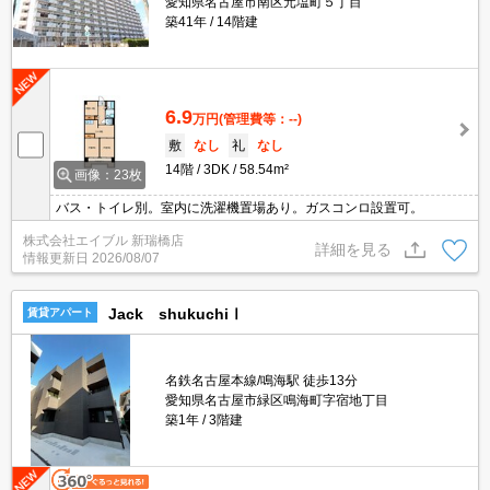
愛知県名古屋市南区元塩町５丁目
築41年
14階建
6.9
万円
(管理費等：--)
敷
なし
礼
なし
14階
3DK
58.54m²
画像：23枚
バス・トイレ別。室内に洗濯機置場あり。ガスコンロ設置可。
株式会社エイブル 新瑞橋店
詳細を見る
情報更新日
2026/08/07
Jack shukuchiⅠ
賃貸アパート
名鉄名古屋本線/鳴海駅 徒歩13分
愛知県名古屋市緑区鳴海町字宿地丁目
築1年
3階建