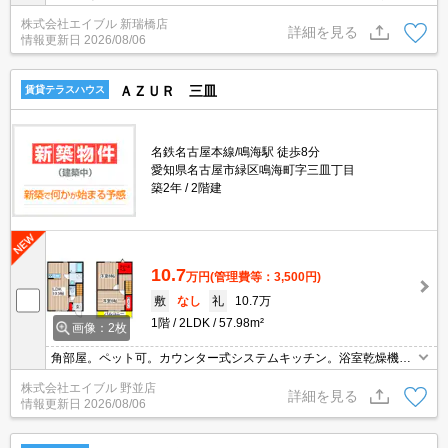
初めての1人暮らしの方にオススメ。入居時、ルームクリーニング
株式会社エイブル 新瑞橋店
料金49,500円。
詳細を見る
情報更新日
2026/08/06
ＡＺＵＲ 三皿
賃貸テラスハウス
名鉄名古屋本線/鳴海駅 徒歩8分
愛知県名古屋市緑区鳴海町字三皿丁目
築2年
2階建
10.7
万円
(管理費等：3,500円)
敷
なし
礼
10.7万
1階
2LDK
57.98m²
画像：2枚
角部屋。ペット可。カウンター式システムキッチン。浴室乾燥機、
室内物干し付きで雨の日も安心です。追い焚き機能付きバス。洗面
株式会社エイブル 野並店
化粧台付き。ウォークインクローゼット付き。インターネット無
詳細を見る
情報更新日
2026/08/06
料。