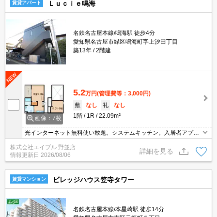
Ｌｕｃｉｅ鳴海
賃貸アパート
名鉄名古屋本線/鳴海駅 徒歩4分
愛知県名古屋市緑区鳴海町字上汐田丁目
築13年
2階建
5.2
万円
(管理費等：3,000円)
敷
なし
礼
なし
1階
1R
22.09m²
画像：7枚
光インターネット無料使い放題。システムキッチン。入居者アプリ
設定費22,000円。角部屋。ロフト5帖付きで、お部屋を広く使えま
株式会社エイブル 野並店
す。
詳細を見る
情報更新日
2026/08/06
ビレッジハウス笠寺タワー
賃貸マンション
名鉄名古屋本線/本星崎駅 徒歩14分