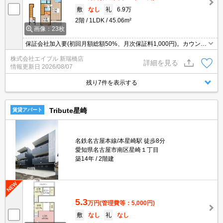
敷
なし
礼
6.9万
2階
1LDK
45.06m²
画像：23枚
保証会社加入要(初回月額総額50%、月次保証料1,000円)。カウンタ
ー式システムキッチン。浴室乾燥機付。追い焚き機能付きバス。洗
株式会社エイブル 新瑞橋店
面化粧台付き。宅配ボックスあり。インターネット無料。
詳細を見る
情報更新日
2026/08/07
残り7件を表示する
Tribute星崎
賃貸アパート
名鉄名古屋本線/本星崎駅 徒歩8分
愛知県名古屋市南区星崎１丁目
築14年
2階建
5.3
万円
(管理費等：5,000円)
敷
なし
礼
なし