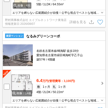
5階
1LDK
64.55m²
画像：4枚
エリアを縛らない広範囲紹介が自慢！公平な視点でベストな地域を
ご提案します。現地集合・オンライン対応！
野村商事株式会社 エイブルネットワーク東海店
詳細を見る
情報更新日
2026/08/07
なるみグリーンコーポ
賃貸マンション
名鉄名古屋本線/鳴海駅 徒歩18分
愛知県名古屋市緑区鳴海町字乙子山
築57年
4階建
6.4
万円
(管理費等：3,100円)
敷
1ヶ月
礼
1ヶ月
4階
2LDK
50.22m²
画像：14枚
エリアを縛らない広範囲紹介が自慢！公平な視点でベストな地域を
ご提案します。現地集合・オンライン対応！
野村商事株式会社 エイブルネットワーク東海店