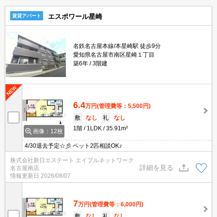
エスポワール星崎
賃貸アパート
名鉄名古屋本線/本星崎駅 徒歩9分
愛知県名古屋市南区星崎１丁目
築6年
3階建
6.4
万円
(管理費等：5,500円)
敷
なし
礼
なし
1階
1LDK
35.91m²
画像：12枚
4/30退去予定☆彡 ペット2匹相談OK♪
株式会社新日エステート エイブルネットワーク
詳細を見る
名古屋南店
情報更新日
2026/08/07
7
万円
(管理費等：6,000円)
敷
なし
礼
なし