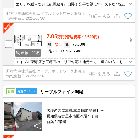
エリアを縛らない広範囲紹介が自慢！公平な視点でベストな地域を
ご提案します。現地集合・オンライン対応！
野村商事株式会社 エイブルネットワーク東海店
詳細を見る
情報更新日
2026/08/07
7.05
万円
(管理費等：3,500円)
敷
なし
礼
70,500円
3階
1LDK
32.65m²
画像：11枚
エイブル東海店は広範囲のエリア対応！地元の方・遠方の方にも公
平な視点で提案♪見るだけ・オンライン可！
野村商事株式会社 エイブルネットワーク東海店
詳細を見る
情報更新日
2026/08/07
リーブルファイン鳴尾
新築
賃貸アパート
名鉄名古屋本線/本星崎駅 徒歩19分
愛知県名古屋市南区鳴尾１丁目
新築
2階建