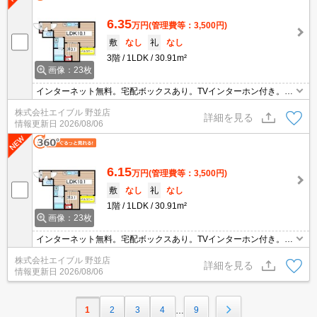
6.35
万円
(管理費等：3,500円)
敷
なし
礼
なし
3階
1LDK
30.91m²
画像：23枚
インターネット無料。宅配ボックスあり。TVインターホン付き。浴
室乾燥機付。室内物干しあり。温水洗浄便座付き。ファミリーマー
株式会社エイブル 野並店
トへ240m。ドラッグストアへ350m。郵便局へ550m。スーパーへ7
詳細を見る
情報更新日
2026/08/06
50m。
6.15
万円
(管理費等：3,500円)
敷
なし
礼
なし
1階
1LDK
30.91m²
画像：23枚
インターネット無料。宅配ボックスあり。TVインターホン付き。室
内物干しあり。浴室乾燥機付。温水洗浄便座付き。ファミリーマー
株式会社エイブル 野並店
トへ240m。ドラッグストアへ350m。スーパーへ750m。
詳細を見る
情報更新日
2026/08/06
1
2
3
4
9
…