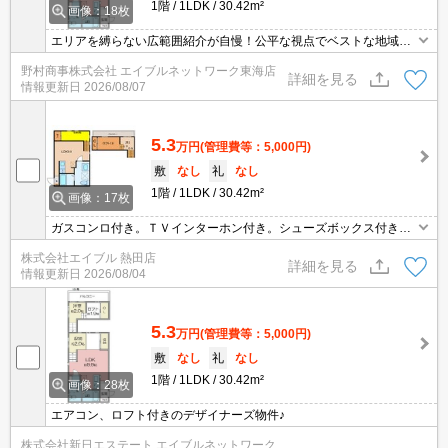
1階
1LDK
30.42m²
画像：18枚
エリアを縛らない広範囲紹介が自慢！公平な視点でベストな地域を
ご提案します。現地集合・オンライン対応！
野村商事株式会社 エイブルネットワーク東海店
詳細を見る
情報更新日
2026/08/07
5.3
万円
(管理費等：5,000円)
敷
なし
礼
なし
1階
1LDK
30.42m²
画像：17枚
ガスコンロ付き。ＴＶインターホン付き。シューズボックス付き。
クローゼット付。保証会社加入要(初回月額総額60%、月次月額総額
株式会社エイブル 熱田店
1%)。
詳細を見る
情報更新日
2026/08/04
5.3
万円
(管理費等：5,000円)
敷
なし
礼
なし
1階
1LDK
30.42m²
画像：28枚
エアコン、ロフト付きのデザイナーズ物件♪
株式会社新日エステート エイブルネットワーク