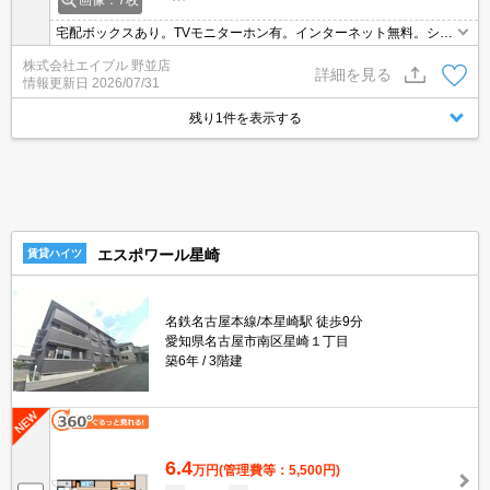
画像：7枚
宅配ボックスあり。TVモニターホン有。インターネット無料。シス
テムキッチン。床下収納付き。室内物干しあり。追い焚き機能付き
株式会社エイブル 野並店
バス。セブンイレブンへ400m。郵便局へ550m。
詳細を見る
情報更新日
2026/07/31
残り1件を表示する
エスポワール星崎
賃貸ハイツ
名鉄名古屋本線/本星崎駅 徒歩9分
愛知県名古屋市南区星崎１丁目
築6年
3階建
6.4
万円
(管理費等：5,500円)