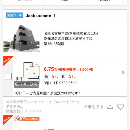
Jack urasato Ⅰ
賃貸コーポ
名鉄名古屋本線/本星崎駅 徒歩13分
愛知県名古屋市緑区浦里４丁目
築1年
3階建
6.75
万円
(管理費等：3,500円)
敷
なし
礼
なし
3階
1LDK
30.95m²
画像：10枚
9月3日～ご内見可能☆彡築浅の物件です！
株式会社新日エステート エイブルネットワーク
詳細を見る
名古屋南店
情報更新日
2026/08/08