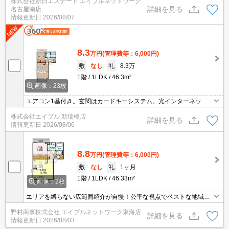
株式会社新日エステート エイブルネットワーク
詳細を見る
名古屋南店
情報更新日
2026/08/07
8.3
万円
(管理費等：6,000円)
敷
なし
礼
8.3万
1階
1LDK
46.3m²
画像：23枚
エアコン1基付き。玄関はカードキーシステム。光インターネット
無料使い放題。
株式会社エイブル 新瑞橋店
詳細を見る
情報更新日
2026/08/06
8.8
万円
(管理費等：6,000円)
敷
なし
礼
1ヶ月
1階
1LDK
46.33m²
画像：2枚
エリアを縛らない広範囲紹介が自慢！公平な視点でベストな地域を
ご提案します。現地集合・オンライン対応！
野村商事株式会社 エイブルネットワーク東海店
詳細を見る
情報更新日
2026/08/03