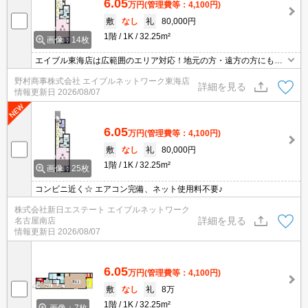
6.05
万円
(管理費等：4,100円)
敷
なし
礼
80,000円
1階
1K
32.25m²
画像：14枚
エイブル東海店は広範囲のエリア対応！地元の方・遠方の方にも公
平な視点で提案♪見るだけ・オンライン可！
野村商事株式会社 エイブルネットワーク東海店
詳細を見る
情報更新日
2026/08/07
6.05
万円
(管理費等：4,100円)
敷
なし
礼
80,000円
1階
1K
32.25m²
画像：25枚
コンビニ近く☆ エアコン完備、ネット使用料不要♪
株式会社新日エステート エイブルネットワーク
詳細を見る
名古屋南店
情報更新日
2026/08/07
6.05
万円
(管理費等：4,100円)
敷
なし
礼
8万
1階
1K
32.25m²