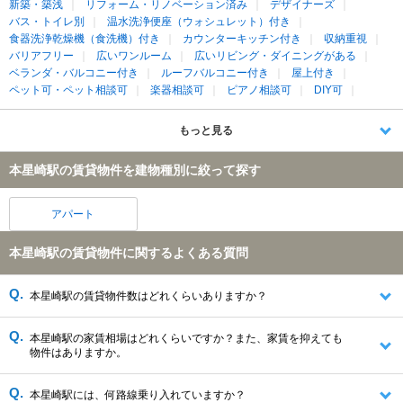
新築・築浅
リフォーム・リノベーション済み
デザイナーズ
バス・トイレ別
温水洗浄便座（ウォシュレット）付き
食器洗浄乾燥機（食洗機）付き
カウンターキッチン付き
収納重視
バリアフリー
広いワンルーム
広いリビング・ダイニングがある
ベランダ・バルコニー付き
ルーフバルコニー付き
屋上付き
ペット可・ペット相談可
楽器相談可
ピアノ相談可
DIY可
もっと見る
本星崎駅の賃貸物件を建物種別に絞って探す
アパート
本星崎駅の賃貸物件に関するよくある質問
本星崎駅の賃貸物件数はどれくらいありますか？
本星崎駅の家賃相場はどれくらいですか？また、家賃を抑えても
物件はありますか。
本星崎駅には、何路線乗り入れていますか？