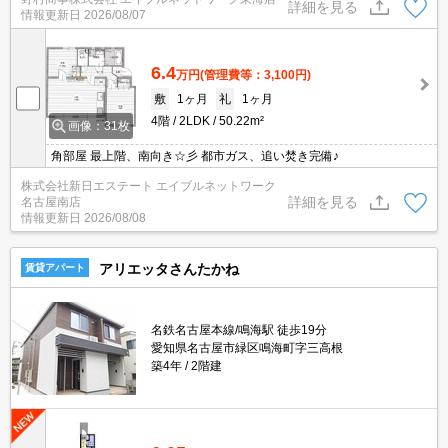
詳細を見る
情報更新日
2026/08/07
6.4
万円
(管理費等：3,100円)
敷
1ヶ月
礼
1ヶ月
4階
2LDK
50.22m²
画像：31枚
角部屋 最上階、南向き☆彡 都市ガス、追い焚き完備♪
株式会社新日エステート エイブルネットワーク
詳細を見る
名古屋南店
情報更新日
2026/08/08
アリエッタさんたかね
賃貸アパート
名鉄名古屋本線/鳴海駅 徒歩19分
愛知県名古屋市緑区鳴海町字三高根
築4年
2階建