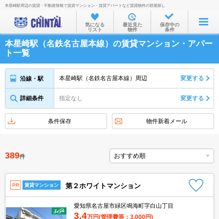
本星崎駅周辺の賃貸・不動産情報で賃貸マンション・賃貸アパートなど賃貸物件の部屋探し
お部屋を探す
気になる
最近見た
保存中の
リスト
物件
条件
沿線・駅から
本星崎駅（名鉄名古屋本線）の賃貸マンション・アパー
住所から
ト一覧
家賃相場から
本星崎駅（名鉄名古屋本線）周辺
変更する
沿線・駅
通勤通学時間から
詳細条件
指定なし
変更する
物件特集から
不動産会社から
条件保存
物件新着メール
TOP
389
件
第２ホワイトマンション
PR
賃貸マンション
愛知県名古屋市緑区鳴海町字白山丁目
3.4
万円
(管理費等：3,000円)