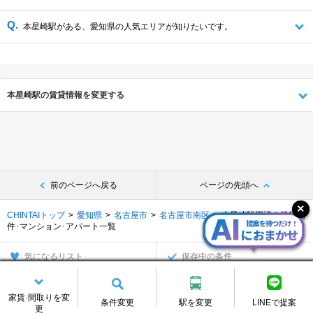
本星崎駅がある、愛知県の人気エリアが知りたいです。
本星崎駅の賃貸情報を変更する
前のページへ戻る
ページの先頭へ
CHINTAIトップ
愛知県
名古屋市
名古屋市南区
本星崎駅周辺の賃貸物
件･マンション･アパート一覧
気になるリスト
保存中の条件
別の探し方でお部屋を探す
家賃·間取りを変
条件変更
駅を変更
LINEで提案
更
沿線・駅から
住所から