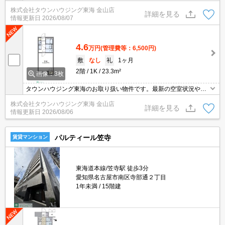
詳細などお気軽にお問い合わせ下さい。
株式会社タウンハウジング東海 金山店
詳細を見る
情報更新日
2026/08/07
4.6
万円
(管理費等：6,500円)
敷
なし
礼
1ヶ月
2階
1K
23.3m²
画像：3枚
タウンハウジング東海のお取り扱い物件です。最新の空室状況やの
詳細などお気軽にお問い合わせ下さい。
株式会社タウンハウジング東海 金山店
詳細を見る
情報更新日
2026/08/06
パルティール笠寺
賃貸マンション
東海道本線/笠寺駅 徒歩3分
愛知県名古屋市南区寺部通２丁目
1年未満
15階建