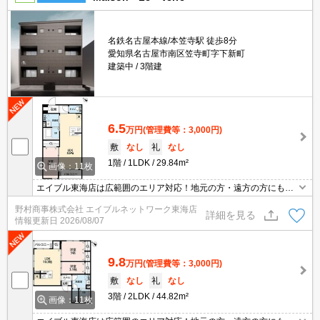
名鉄名古屋本線/本笠寺駅 徒歩8分
愛知県名古屋市南区笠寺町字下新町
建築中
3階建
6.5
万円
(管理費等：3,000円)
敷
なし
礼
なし
1階
1LDK
29.84m²
画像：11枚
エイブル東海店は広範囲のエリア対応！地元の方・遠方の方にも公
平な視点で提案♪見るだけ・オンライン可！
野村商事株式会社 エイブルネットワーク東海店
詳細を見る
情報更新日
2026/08/07
9.8
万円
(管理費等：3,000円)
敷
なし
礼
なし
3階
2LDK
44.82m²
画像：11枚