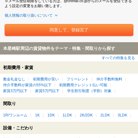
※メール受信制限をしている方は、@chintai.co.jpからのメールを受信できる
よう設定の変更をお願い致します。
個人情報の取り扱いについて
本星崎駅周辺の賃貸物件をテーマ・特集・間取りから探す
すべての特集を見る
初期費用・家賃
敷金礼金なし
初期費用が安い
フリーレント
仲介手数料無料
仲介手数料が家賃の55%以下
初期費用クレジット払い可能
家賃3万円以下
家賃5万円以下
学生割引制度（学割）対象
間取り
1R/ワンルーム
1K
1DK
1LDK
2K/2DK
2LDK
3LDK
設備・こだわり