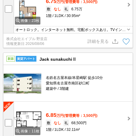
6.75
万円
(管理費等：3,500円)
敷
なし
礼
6.75万
1階
1LDK
30.95m²
画像：23枚
オートロック。インターネット無料。宅配ボックスあり。TVインタ
ーホン付き。温水洗浄便座付き。シャワー付独立洗面台。追い焚き
株式会社エイブル 野並店
機能付きバス。浴室換気乾燥式。システムキッチン。2口ガスコン
詳細を見る
情報更新日
2026/08/06
ロ付。
Jack sunakuchiⅡ
新築
賃貸アパート
名鉄名古屋本線/本星崎駅 徒歩10分
愛知県名古屋市南区砂口町
建築中
3階建
6.85
万円
(管理費等：3,500円)
敷
なし
礼
68,500円
1階
1LDK
32.11m²
画像：11枚