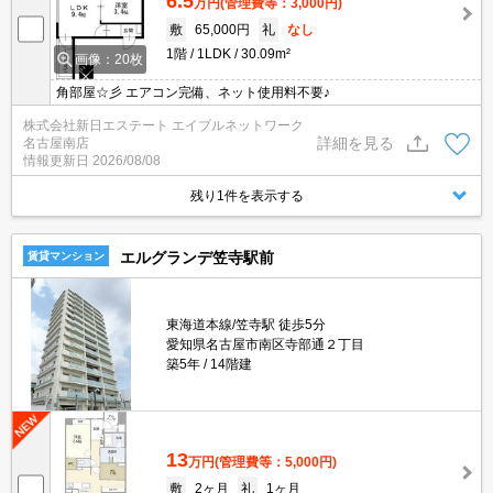
6.5
万円
(管理費等：3,000円)
敷
65,000円
礼
なし
1階
1LDK
30.09m²
画像：20枚
角部屋☆彡 エアコン完備、ネット使用料不要♪
株式会社新日エステート エイブルネットワーク
詳細を見る
名古屋南店
情報更新日
2026/08/08
残り1件を表示する
エルグランデ笠寺駅前
賃貸マンション
東海道本線/笠寺駅 徒歩5分
愛知県名古屋市南区寺部通２丁目
築5年
14階建
13
万円
(管理費等：5,000円)
敷
2ヶ月
礼
1ヶ月