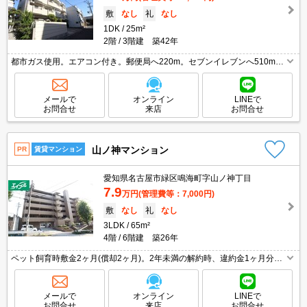
敷
なし
礼
なし
1DK
25m²
2階
3階建 築42年
都市ガス使用。エアコン付き。郵便局へ220m。セブンイレブンへ510m。
スーパーへ840m。ショッピングセンターへ860m。ドラッグストアへ860
m。ファミリーマートへ860m。引越指定業者あり。
メールで
オンライン
LINEで
お問合せ
来店
お問合せ
山ノ神マンション
PR
賃貸マンション
愛知県名古屋市緑区鳴海町字山ノ神丁目
7.9
万円
(管理費等：7,000円)
敷
なし
礼
なし
3LDK
65m²
4階
6階建 築26年
ペット飼育時敷金2ヶ月(償却2ヶ月)。2年未満の解約時、違約金1ヶ月分発
生。エレベーターあり。追い焚き機能付きバス。ファミリーマートへ450
m。アピタへ700m。郵便局へ1,200m。
メールで
オンライン
LINEで
お問合せ
来店
お問合せ