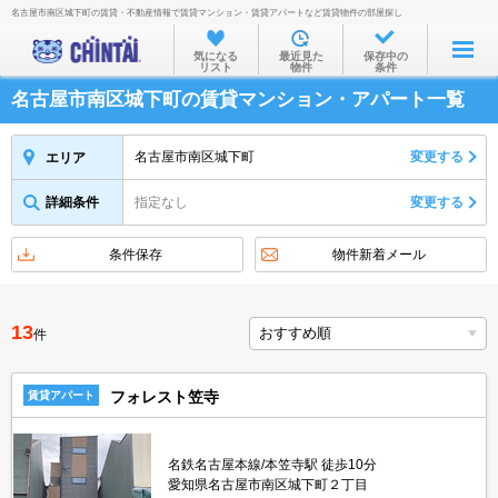
名古屋市南区城下町の賃貸・不動産情報で賃貸マンション・賃貸アパートなど賃貸物件の部屋探し
お部屋を探す
気になる
最近見た
保存中の
リスト
物件
条件
沿線・駅から
名古屋市南区城下町の賃貸マンション・アパート一覧
住所から
家賃相場から
名古屋市南区城下町
変更する
エリア
通勤通学時間から
詳細条件
指定なし
変更する
物件特集から
条件保存
物件新着メール
不動産会社から
TOP
13
件
フォレスト笠寺
賃貸アパート
名鉄名古屋本線/本笠寺駅 徒歩10分
愛知県名古屋市南区城下町２丁目