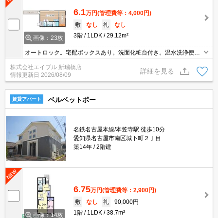
6.1
万円
(管理費等：4,000円)
敷
なし
礼
なし
3階
1LDK
29.12m²
画像：23枚
オートロック。宅配ボックスあり。洗面化粧台付き。温水洗浄便座
付き。システムキッチン。TVインターホン付き。エアコン付き。追
株式会社エイブル 新瑞橋店
焚給湯。
詳細を見る
情報更新日
2026/08/09
ベルベットポー
賃貸アパート
名鉄名古屋本線/本笠寺駅 徒歩10分
愛知県名古屋市南区城下町２丁目
築14年
2階建
6.75
万円
(管理費等：2,900円)
敷
なし
礼
90,000円
1階
1LDK
38.7m²
画像：14枚