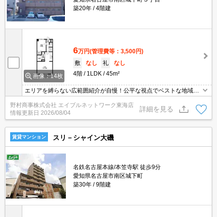
築20年
4階建
6
万円
(管理費等：3,500円)
敷
なし
礼
なし
4階
1LDK
45m²
画像：14枚
エリアを縛らない広範囲紹介が自慢！公平な視点でベストな地域を
ご提案します。現地集合・オンライン対応！
野村商事株式会社 エイブルネットワーク東海店
詳細を見る
情報更新日
2026/08/04
スリ－シャイン大磯
賃貸マンション
名鉄名古屋本線/本笠寺駅 徒歩9分
愛知県名古屋市南区城下町
築30年
9階建