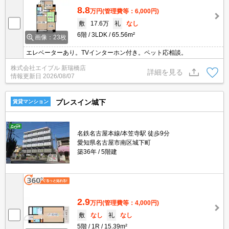
8.8
万円
(管理費等：6,000円)
敷
17.6万
礼
なし
6階
3LDK
65.56m²
画像：23枚
エレベーターあり。TVインターホン付き。ペット応相談。
株式会社エイブル 新瑞橋店
詳細を見る
情報更新日
2026/08/07
プレスイン城下
賃貸マンション
名鉄名古屋本線/本笠寺駅 徒歩9分
愛知県名古屋市南区城下町
築36年
5階建
2.9
万円
(管理費等：4,000円)
敷
なし
礼
なし
5階
1R
15.39m²