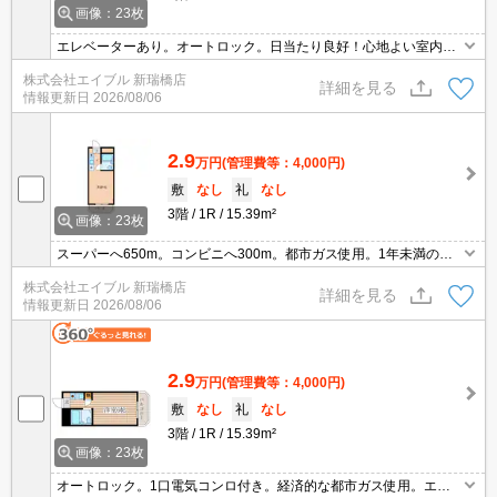
画像：23枚
エレベーターあり。オートロック。日当たり良好！心地よい室内環
境！。経済的な都市ガス使用。入居時、ルームクリーニング料金55,
株式会社エイブル 新瑞橋店
000円。1年未満の解約時、違約金1ヶ月分発生。
詳細を見る
情報更新日
2026/08/06
2.9
万円
(管理費等：4,000円)
敷
なし
礼
なし
3階
1R
15.39m²
画像：23枚
スーパーへ650m。コンビニへ300m。都市ガス使用。1年未満の解
約時、違約金1ヶ月分発生。
株式会社エイブル 新瑞橋店
詳細を見る
情報更新日
2026/08/06
2.9
万円
(管理費等：4,000円)
敷
なし
礼
なし
3階
1R
15.39m²
画像：23枚
オートロック。1口電気コンロ付き。経済的な都市ガス使用。エア