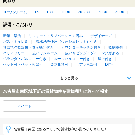
間取り
1R/ワンルーム
1K
1DK
1LDK
2K/2DK
2LDK
3LDK
設備・こだわり
新築・築浅
リフォーム・リノベーション済み
デザイナーズ
バス・トイレ別
温水洗浄便座（ウォシュレット）付き
食器洗浄乾燥機（食洗機）付き
カウンターキッチン付き
収納重視
バリアフリー
広いワンルーム
広いリビング・ダイニングがある
ベランダ・バルコニー付き
ルーフバルコニー付き
屋上付き
ペット可・ペット相談可
楽器相談可
ピアノ相談可
DIY可
もっと見る
名古屋市南区城下町の賃貸物件を建物種別に絞って探す
アパート
名古屋市南区にあるエリアで賃貸物件が見つかりました！