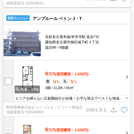
情報更新日
2026/08/10
アンプルール ベトン J・T
賃貸マンション
名鉄名古屋本線/本笠寺駅 徒歩7分
愛知県名古屋市南区城下町３丁目
築20年
4階建
6
万円
(管理費等：3,500円)
敷
なし
礼
なし
4階
1LDK
45m²
画像：14枚
エリアを縛らない広範囲紹介が自慢！公平な視点でベストな地域を
ご提案します。現地集合・オンライン対応！
野村商事株式会社 エイブルネットワーク東海店
詳細を見る
情報更新日
2026/08/04
6
万円
(管理費等：3,500円)