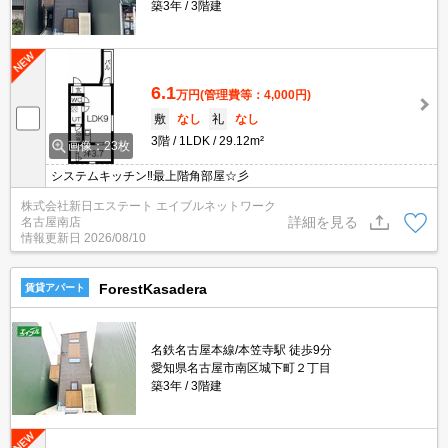
築3年
3階建
6.1
万円
(管理費等：4,000円)
敷
なし
礼
なし
3階
1LDK
29.12m²
画像：23枚
システムキッチン‼最上階角部屋☆彡
株式会社新日エステート エイブルネットワーク
詳細を見る
名古屋南店
情報更新日
2026/08/10
ForestKasadera
賃貸アパート
名鉄名古屋本線/本笠寺駅 徒歩9分
愛知県名古屋市南区城下町２丁目
築3年
3階建