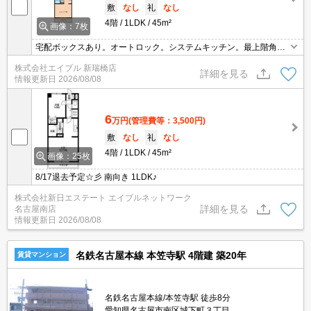
敷
なし
礼
なし
4階
1LDK
45m²
画像：7枚
宅配ボックスあり。オートロック。システムキッチン。最上階角部
屋。
株式会社エイブル 新瑞橋店
詳細を見る
情報更新日
2026/08/08
6
万円
(管理費等：3,500円)
敷
なし
礼
なし
4階
1LDK
45m²
画像：25枚
8/17退去予定☆彡 南向き 1LDK♪
株式会社新日エステート エイブルネットワーク
詳細を見る
名古屋南店
情報更新日
2026/08/08
名鉄名古屋本線 本笠寺駅 4階建 築20年
賃貸マンション
名鉄名古屋本線/本笠寺駅 徒歩8分
愛知県名古屋市南区城下町３丁目