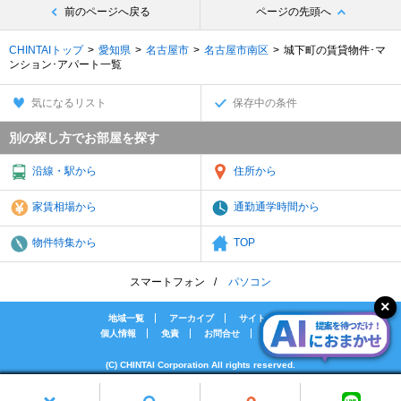
前のページへ戻る
ページの先頭へ
CHINTAIトップ
愛知県
名古屋市
名古屋市南区
城下町の賃貸物件･マ
ンション･アパート一覧
気になるリスト
保存中の条件
別の探し方でお部屋を探す
沿線・駅から
住所から
家賃相場から
通勤通学時間から
物件特集から
TOP
スマートフォン
パソコン
地域一覧
アーカイブ
サイトマップ
個人情報
免責
お問合せ
会社案内
(C) CHINTAI Corporation All rights reserved.
[PR]賃貸物件の疑問解決！教えてエイブルAGENT