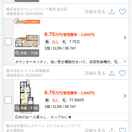
株式会社タウンハウジング東海 金山店
詳細を見る
情報更新日
2026/08/08
6.75
万円
(管理費等：2,900円)
敷
なし
礼
7.75万
1階
1LDK
38.7m²
画像：20枚
カウンターキッチン。追い焚き機能付きバス。浴室乾燥機付。宅配
ボックスあり。都市ガス使用。エアコン付き。NURO光インターネ
株式会社エイブル 新瑞橋店
ット無料。
詳細を見る
情報更新日
2026/08/07
6.75
万円
(管理費等：2,900円)
敷
なし
礼
77,500円
1階
1LDK
38.7m²
画像：13枚
広めのお一人暮らし、カップルに★
株式会社新日エステート エイブルネットワーク
詳細を見る
名古屋南店