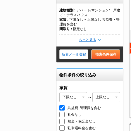
建物種別
アパート/マンション/一戸建
て・テラスハウス
家賃
下限なし ~ 上限なし 共益費・管
理費を含む
間取り
指定なし
もっと見る
新着メール登録
検索条件保存
物件条件の絞り込み
家賃
〜
共益費･管理費を含む
礼金なし
敷金・保証金なし
駐車場料金を含む