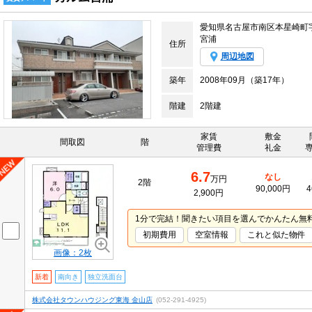
愛知県名古屋市南区本星崎町
宮浦
住所
周辺地図
築年
2008年09月（築17年）
階建
2階建
家賃
敷金
間取図
階
管理費
礼金
6.7
なし
万円
2階
90,000円
4
2,900円
1分で完結！聞きたい項目を選んでかんたん無
初期費用
空室情報
これと似た物件
画像：2枚
新着
南向き
独立洗面台
株式会社タウンハウジング東海 金山店
(052-291-4925)