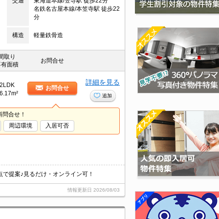
交通
東海道本線/笠寺駅 徒歩22分
名鉄名古屋本線/本笠寺駅 徒歩22
分
構造
軽量鉄骨造
間取り
お問合せ
専有面積
詳細を見る
2LDK
お問合せ
6.17m²
追加
料問合せ！
周辺環境
入居可否
点で提案♪見るだけ・オンライン可！
情報更新日
2026/08/03