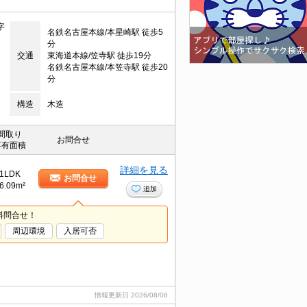
字
名鉄名古屋本線/本星崎駅 徒歩5
分
交通
東海道本線/笠寺駅 徒歩19分
名鉄名古屋本線/本笠寺駅 徒歩20
分
構造
木造
間取り
お問合せ
専有面積
詳細を見る
1LDK
お問合せ
6.09m²
追加
料問合せ！
周辺環境
入居可否
情報更新日
2026/08/06