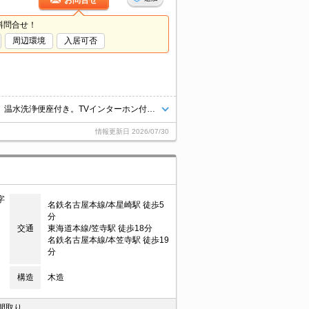
お問合せ
料問合せ！
周辺環境
入居可否
インターネット無料。システムキッチン。浴室乾燥機付。独立洗面台付き。温水洗浄便座付き。TVインターホン付き。南向き。
情報更新日
2026/07/30
字
名鉄名古屋本線/本星崎駅 徒歩5
分
交通
東海道本線/笠寺駅 徒歩18分
名鉄名古屋本線/本笠寺駅 徒歩19
分
構造
木造
間取り