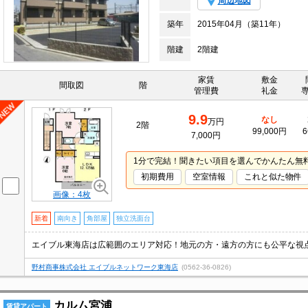
周辺地図
築年
2015年04月（築11年）
階建
2階建
家賃
敷金
間取図
階
管理費
礼金
9.9
なし
万円
2階
99,000円
6
7,000円
1分で完結！聞きたい項目を選んでかんたん無
初期費用
空室情報
これと似た物件
画像：4枚
新着
南向き
角部屋
独立洗面台
エイブル東海店は広範囲のエリア対応！地元の方・遠方の方にも公平な視
野村商事株式会社 エイブルネットワーク東海店
(0562-36-0826)
カルム宮浦
賃貸アパート