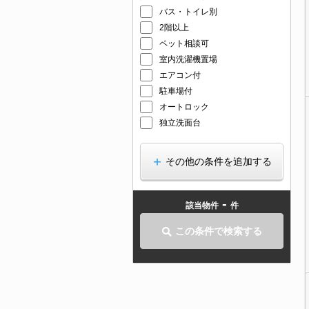
バス・トイレ別
2階以上
ペット相談可
室内洗濯機置場
エアコン付
駐車場付
オートロック
独立洗面台
その他の条件を追加する
-
該当物件
件
この条件で検索する