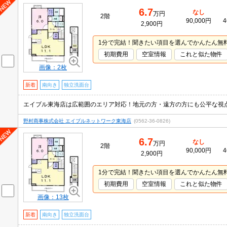
6.7
なし
万円
2階
90,000円
4
2,900円
1分で完結！聞きたい項目を選んでかんたん無
初期費用
空室情報
これと似た物件
画像：2枚
新着
南向き
独立洗面台
エイブル東海店は広範囲のエリア対応！地元の方・遠方の方にも公平な視
野村商事株式会社 エイブルネットワーク東海店
(0562-36-0826)
6.7
なし
万円
2階
90,000円
4
2,900円
1分で完結！聞きたい項目を選んでかんたん無
初期費用
空室情報
これと似た物件
画像：13枚
新着
南向き
独立洗面台