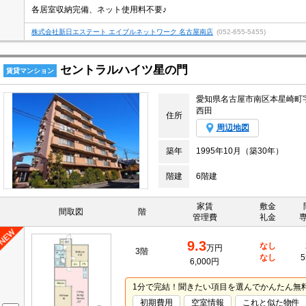
各居室収納完備、ネット使用料不要♪
株式会社新日エステート エイブルネットワーク 名古屋南店
(052-655-5455)
セントラルハイツ星の門
賃貸マンション
愛知県名古屋市南区本星崎町
西田
住所
周辺地図
築年
1995年10月（築30年）
階建
6階建
家賃
敷金
間取図
階
管理費
礼金
9.3
なし
万円
3階
なし
5
6,000円
1分で完結！聞きたい項目を選んでかんたん無
初期費用
空室情報
これと似た物件