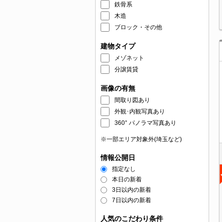
鉄骨系
木造
ブロック・その他
建物タイプ
メゾネット
分譲賃貸
画像の有無
間取り図あり
外観･内観写真あり
360° パノラマ写真あり
※一部エリア対象外(埼玉など)
情報公開日
指定なし
本日の新着
3日以内の新着
7日以内の新着
人気のこだわり条件