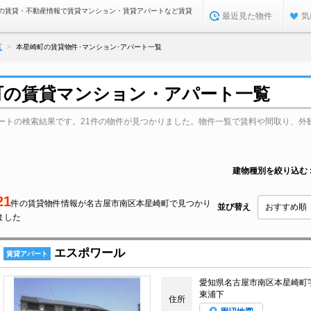
の賃貸・不動産情報で賃貸マンション・賃貸アパートなど賃貸
最近見た物件
気
区
本星崎町の賃貸物件･マンション･アパート一覧
町の賃貸マンション・アパート一覧
ートの検索結果です。21件の物件が見つかりました。物件一覧で賃料や間取り、外
建物種別を絞り込む
21
件の賃貸物件情報が名古屋市南区本星崎町で見つかり
並び替え
ました
エスポワール
賃貸アパート
愛知県名古屋市南区本星崎町
東浦下
住所