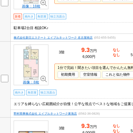
画像：18枚
新着
南向き
角部屋
独立洗面台
駐車場2台目 相談OK♪
株式会社新日エステート エイブルネットワーク 名古屋南店
(052-655-5455)
9.3
なし
万円
3階
なし
5
6,000円
1分で完結！聞きたい項目を選んでかんたん無
初期費用
空室情報
これと似た物件
画像：8枚
南向き
角部屋
独立洗面台
エリアを縛らない広範囲紹介が自慢！公平な視点でベストな地域をご提案
野村商事株式会社 エイブルネットワーク東海店
(0562-36-0826)
9.3
なし
万円
3階
なし
5
6,000円