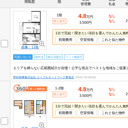
間取図
階
管理費
礼金
4.8
1階
なし
万円
なし
2
即入居可
3,500円
1分で完結！聞きたい項目を選んでかんたん無
初期費用
空室情報
これと似た物件
画像：13枚
写真いろいろ
南向き
独立洗面台
ペット相談可
エリアを縛らない広範囲紹介が自慢！公平な視点でベストな地域をご提案
野村商事株式会社 エイブルネットワーク東海店
(0562-36-0826)
4.8
1-2階
なし
万円
なし
2
即入居可
3,500円
1分で完結！聞きたい項目を選んでかんたん無
初期費用
空室情報
これと似た物件