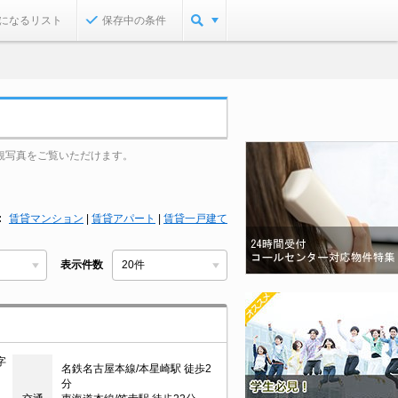
になるリスト
保存中の条件
観写真をご覧いただけます。
賃貸マンション
|
賃貸アパート
|
賃貸一戸建て
表示件数
字
名鉄名古屋本線/本星崎駅 徒歩2
分