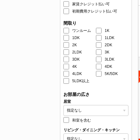
家賃クレジット払い可
初期費用クレジット払い可
間取り
ワンルーム
1K
1DK
1LDK
2K
2DK
2LDK
3K
3DK
3LDK
4K
4DK
4LDK
5K/5DK
5LDK以上
お部屋の広さ
居室
和室を含む
リビング・ダイニング・キッチン