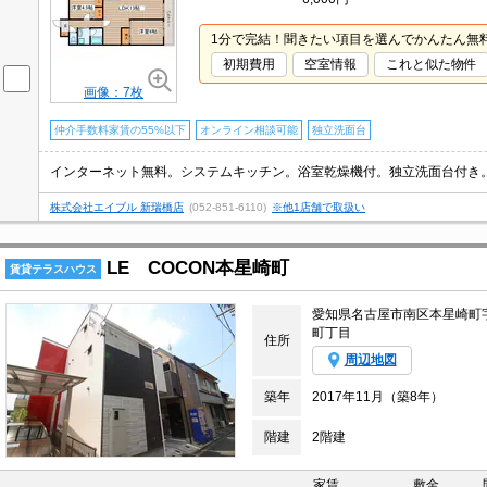
1分で完結！聞きたい項目を選んでかんたん無
初期費用
空室情報
これと似た物件
画像：7枚
仲介手数料家賃の55%以下
オンライン相談可能
独立洗面台
株式会社エイブル 新瑞橋店
(052-851-6110)
※他1店舗で取扱い
LE COCON本星崎町
賃貸テラスハウス
愛知県名古屋市南区本星崎町
町丁目
住所
周辺地図
築年
2017年11月（築8年）
階建
2階建
家賃
敷金