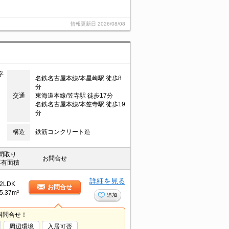
情報更新日
2026/08/08
字
名鉄名古屋本線/本星崎駅 徒歩8
分
交通
東海道本線/笠寺駅 徒歩17分
名鉄名古屋本線/本笠寺駅 徒歩19
分
構造
鉄筋コンクリート造
間取り
お問合せ
専有面積
詳細を見る
2LDK
お問合せ
5.37m²
追加
料問合せ！
周辺環境
入居可否