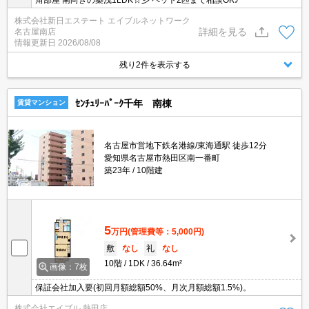
角部屋 南向きの築浅1LDK☆彡 ペット2匹まで相談OK♪
株式会社新日エステート エイブルネットワーク
詳細を見る
名古屋南店
情報更新日
2026/08/08
残り2件を表示する
ｾﾝﾁｭﾘｰﾊﾟｰｸ千年 南棟
賃貸マンション
名古屋市営地下鉄名港線/東海通駅 徒歩12分
愛知県名古屋市熱田区南一番町
築23年
10階建
5
万円
(管理費等：5,000円)
敷
なし
礼
なし
10階
1DK
36.64m²
画像：7枚
保証会社加入要(初回月額総額50%、月次月額総額1.5%)。
株式会社エイブル 熱田店