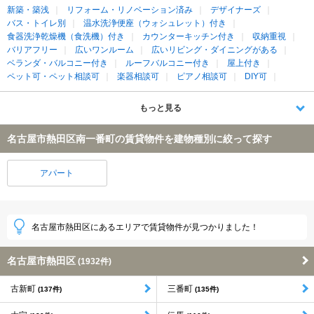
新築・築浅
リフォーム・リノベーション済み
デザイナーズ
バス・トイレ別
温水洗浄便座（ウォシュレット）付き
食器洗浄乾燥機（食洗機）付き
カウンターキッチン付き
収納重視
バリアフリー
広いワンルーム
広いリビング・ダイニングがある
ベランダ・バルコニー付き
ルーフバルコニー付き
屋上付き
ペット可・ペット相談可
楽器相談可
ピアノ相談可
DIY可
もっと見る
名古屋市熱田区南一番町の賃貸物件を建物種別に絞って探す
アパート
名古屋市熱田区にあるエリアで賃貸物件が見つかりました！
名古屋市熱田区
(1932件)
古新町
三番町
(137件)
(135件)