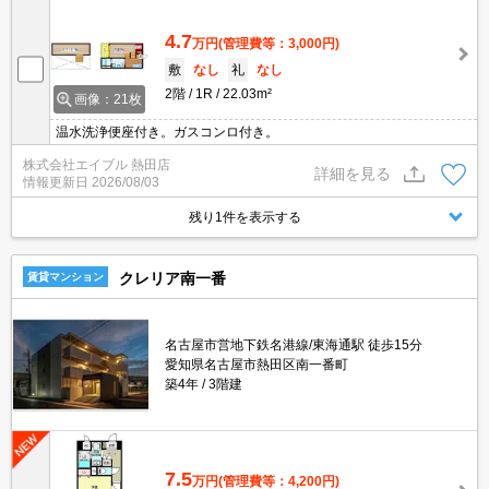
4.7
万円
(管理費等：3,000円)
敷
なし
礼
なし
2階
1R
22.03m²
画像：21枚
温水洗浄便座付き。ガスコンロ付き。
株式会社エイブル 熱田店
詳細を見る
情報更新日
2026/08/03
残り1件を表示する
クレリア南一番
賃貸マンション
名古屋市営地下鉄名港線/東海通駅 徒歩15分
愛知県名古屋市熱田区南一番町
築4年
3階建
7.5
万円
(管理費等：4,200円)