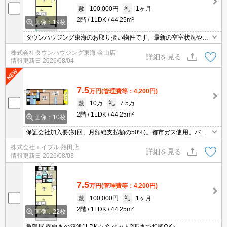
敷
100,000円
礼
1ヶ月
2階
1LDK
44.25m²
画像：19枚
タウンハウジング東海のお取り扱い物件です。最新の空室状況やの
詳細などお気軽にお問い合わせ下さい。
株式会社タウンハウジング東海 金山店
詳細を見る
情報更新日
2026/08/04
7.5
万円
(管理費等：4,200円)
敷
10万
礼
7.5万
2階
1LDK
44.25m²
画像：10枚
保証会社加入要(初回、月額総支払額の50%)。都市ガス使用。バ
ス・トイレ別。システムキッチン。TVインターホン付き。シューズ
株式会社エイブル 熱田店
ボックス付き。クローゼット付。シャワー付き。
詳細を見る
情報更新日
2026/08/03
7.5
万円
(管理費等：4,200円)
敷
100,000円
礼
1ヶ月
2階
1LDK
44.25m²
画像：22枚