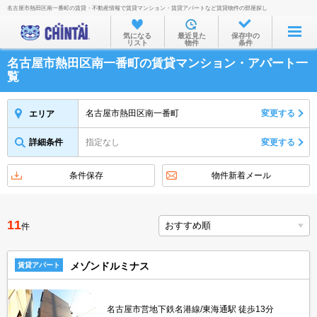
名古屋市熱田区南一番町の賃貸・不動産情報で賃貸マンション・賃貸アパートなど賃貸物件の部屋探し
お部屋を探す
気になる
最近見た
保存中の
リスト
物件
条件
沿線・駅から
名古屋市熱田区南一番町の賃貸マンション・アパート一
住所から
覧
家賃相場から
名古屋市熱田区南一番町
変更する
エリア
通勤通学時間から
詳細条件
指定なし
変更する
物件特集から
不動産会社から
条件保存
物件新着メール
TOP
11
件
メゾンドルミナス
賃貸アパート
名古屋市営地下鉄名港線/東海通駅 徒歩13分