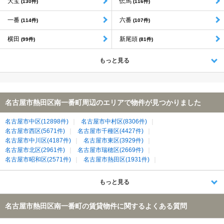
大宝
伝馬
(130件)
(116件)
一番
六番
(114件)
(107件)
横田
新尾頭
(99件)
(81件)
もっと見る
名古屋市熱田区南一番町周辺のエリアで物件が見つかりました
名古屋市中区(12898件)
名古屋市中村区(8306件)
名古屋市西区(5671件)
名古屋市千種区(4427件)
名古屋市中川区(4187件)
名古屋市東区(3929件)
名古屋市北区(2961件)
名古屋市瑞穂区(2669件)
名古屋市昭和区(2571件)
名古屋市熱田区(1931件)
名古屋市名東区(1900件)
名古屋市南区(1873件)
名古屋市天白区(1777件)
名古屋市緑区(1456件)
もっと見る
名古屋市守山区(1276件)
名古屋市港区(1023件)
清須市(642件)
海部郡大治町(420件)
豊明市(192件)
名古屋市熱田区南一番町の賃貸物件に関するよくある質問