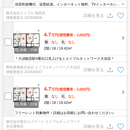
浴室乾燥機付。追焚給湯。インターネット無料。TVインターホン付
き。ロフト付き。
株式会社エイブル 熱田店
詳細を見る
情報更新日
2026/08/06
4.7
万円
(管理費等：3,000円)
敷
なし
礼
なし
2階
1K
19.42m²
画像：15枚
＊大須観音駅4番出口見上げるとエイブルネットワーク大須店＊
野村商事株式会社 エイブルネットワーク大須店
詳細を見る
情報更新日
2026/08/07
4.7
万円
(管理費等：3,000円)
敷
なし
礼
なし
2階
1K
19.42m²
画像：22枚
フリーレント対象物件！詳細はお気軽にお問い合わせください♪
株式会社新日エステート エイブルネットワーク
詳細を見る
名古屋南店