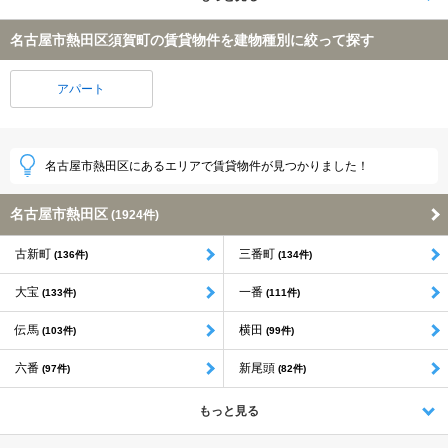
名古屋市熱田区須賀町の賃貸物件を建物種別に絞って探す
アパート
名古屋市熱田区にあるエリアで賃貸物件が見つかりました！
名古屋市熱田区
(1924件)
古新町
三番町
(136件)
(134件)
大宝
一番
(133件)
(111件)
伝馬
横田
(103件)
(99件)
六番
新尾頭
(97件)
(82件)
もっと見る