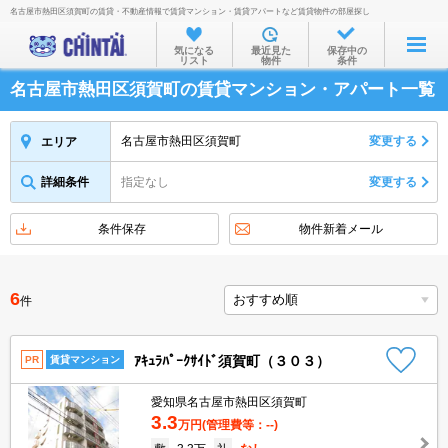
名古屋市熱田区須賀町の賃貸・不動産情報で賃貸マンション・賃貸アパートなど賃貸物件の部屋探し
お部屋を探す
気になる
最近見た
保存中の
リスト
物件
条件
沿線・駅から
名古屋市熱田区須賀町の賃貸マンション・アパート一覧
住所から
家賃相場から
名古屋市熱田区須賀町
変更する
エリア
通勤通学時間から
詳細条件
指定なし
変更する
物件特集から
条件保存
物件新着メール
不動産会社から
TOP
6
件
ｱｷｭﾗﾊﾟｰｸｻｲﾄﾞ須賀町（３０３）
PR
賃貸マンション
愛知県名古屋市熱田区須賀町
3.3
万円
(管理費等：--)