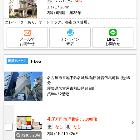
敷
3.3万
礼
なし
1R
17.28m²
3階
6階建 築35年
エレベーターあり。オートロック。都市ガス使用。
メールで
オンライン
LINEで
お問合せ
来店
お問合せ
I-kea
賃貸アパート
名古屋市営地下鉄名城線/熱田神宮伝馬町駅 徒歩8
分
愛知県名古屋市熱田区須賀町
築8年
2階建
4.7
万円
(管理費等：3,000円)
敷
なし
礼
なし
2階
1K
19.42m²
画像：23枚