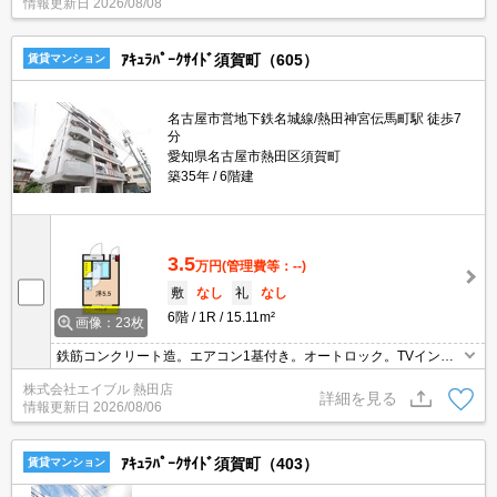
情報更新日
2026/08/08
ｱｷｭﾗﾊﾟｰｸｻｲﾄﾞ須賀町（605）
賃貸マンション
名古屋市営地下鉄名城線/熱田神宮伝馬町駅 徒歩7
分
愛知県名古屋市熱田区須賀町
築35年
6階建
3.5
万円
(管理費等：--)
敷
なし
礼
なし
6階
1R
15.11m²
画像：23枚
鉄筋コンクリート造。エアコン1基付き。オートロック。TVインタ
ーホン付き。サウナルーム付き。退去時、ルームクリーニング料金
株式会社エイブル 熱田店
41,000円。1年未満の解約時、違約金1ヶ月分発生。
詳細を見る
情報更新日
2026/08/06
ｱｷｭﾗﾊﾟｰｸｻｲﾄﾞ須賀町（403）
賃貸マンション