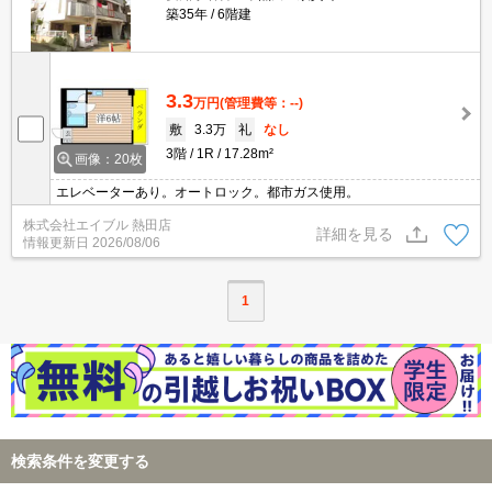
築35年
6階建
3.3
万円
(管理費等：--)
敷
3.3万
礼
なし
3階
1R
17.28m²
画像：20枚
エレベーターあり。オートロック。都市ガス使用。
株式会社エイブル 熱田店
詳細を見る
情報更新日
2026/08/06
1
検索条件を変更する