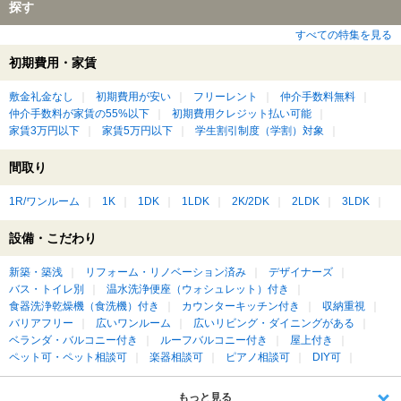
探す
すべての特集を見る
初期費用・家賃
敷金礼金なし
初期費用が安い
フリーレント
仲介手数料無料
仲介手数料が家賃の55%以下
初期費用クレジット払い可能
家賃3万円以下
家賃5万円以下
学生割引制度（学割）対象
間取り
1R/ワンルーム
1K
1DK
1LDK
2K/2DK
2LDK
3LDK
設備・こだわり
新築・築浅
リフォーム・リノベーション済み
デザイナーズ
バス・トイレ別
温水洗浄便座（ウォシュレット）付き
食器洗浄乾燥機（食洗機）付き
カウンターキッチン付き
収納重視
バリアフリー
広いワンルーム
広いリビング・ダイニングがある
ベランダ・バルコニー付き
ルーフバルコニー付き
屋上付き
ペット可・ペット相談可
楽器相談可
ピアノ相談可
DIY可
もっと見る