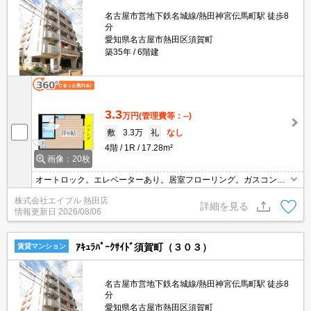
名古屋市営地下鉄名城線/熱田神宮伝馬町駅 徒歩8
分
愛知県名古屋市熱田区須賀町
築35年
6階建
3.3
万円
(管理費等：--)
敷
3.3万
礼
なし
4階
1R
17.28m²
画像：20枚
オートロック。エレベーターあり。居室フローリング。ガスコンロ
付き。都市ガス使用。駅近!朝の苦手な方にオススメ。
株式会社エイブル 熱田店
詳細を見る
情報更新日
2026/08/06
ｱｷｭﾗﾊﾟｰｸｻｲﾄﾞ須賀町（３０３）
賃貸マンション
名古屋市営地下鉄名城線/熱田神宮伝馬町駅 徒歩8
分
愛知県名古屋市熱田区須賀町