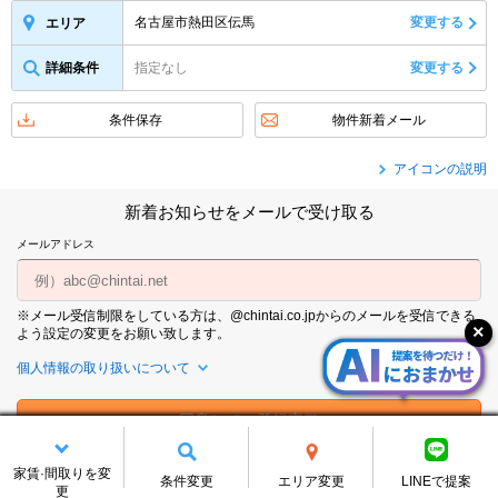
名古屋市熱田区伝馬
変更する
エリア
詳細条件
指定なし
変更する
条件保存
物件新着メール
アイコンの説明
新着お知らせをメールで受け取る
メールアドレス
※メール受信制限をしている方は、@chintai.co.jpからのメールを受信できる
よう設定の変更をお願い致します。
個人情報の取り扱いについて
家賃·間取りを変
条件変更
エリア変更
LINEで提案
名古屋市熱田区伝馬周辺の賃貸物件をテーマ・特集・間取りから探
更