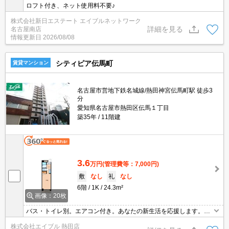
ロフト付き、ネット使用料不要♪
株式会社新日エステート エイブルネットワーク
詳細を見る
名古屋南店
情報更新日
2026/08/08
シティピア伝馬町
賃貸マンション
名古屋市営地下鉄名城線/熱田神宮伝馬町駅 徒歩3
分
愛知県名古屋市熱田区伝馬１丁目
築35年
11階建
3.6
万円
(管理費等：7,000円)
敷
なし
礼
なし
6階
1K
24.3m²
画像：20枚
バス・トイレ別。エアコン付き。あなたの新生活を応援します。保
証会社加入要(初回月額総額50%、月次月額総額1.5%)。
株式会社エイブル 熱田店