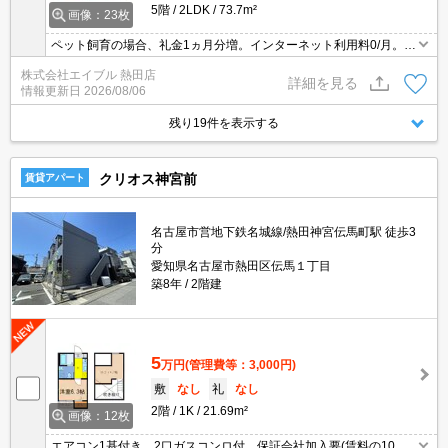
5階
2LDK
73.7m²
画像：23枚
ペット飼育の場合、礼金1ヵ月分増。インターネット利用料0/月。宅
配ボックスあり。都市ガス使用。オートロック。温水洗浄便座付
株式会社エイブル 熱田店
き。システムキッチン。TVインターホン付き。浴室乾燥機付。
詳細を見る
情報更新日
2026/08/06
残り19件を表示する
クリオス神宮前
賃貸アパート
名古屋市営地下鉄名城線/熱田神宮伝馬町駅 徒歩3
分
愛知県名古屋市熱田区伝馬１丁目
築8年
2階建
5
万円
(管理費等：3,000円)
敷
なし
礼
なし
2階
1K
21.69m²
画像：12枚
エアコン1基付き。2口ガスコンロ付。保証会社加入要(賃料の10