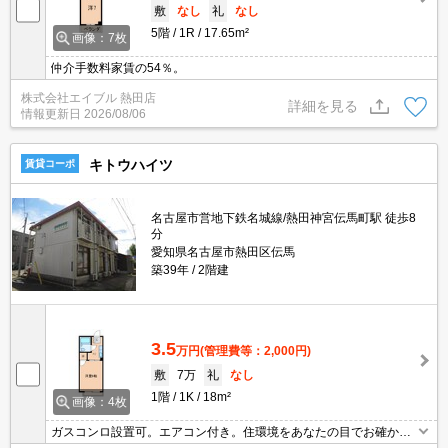
敷
なし
礼
なし
5階
1R
17.65m²
画像：7枚
仲介手数料家賃の54％。
株式会社エイブル 熱田店
詳細を見る
情報更新日
2026/08/06
キトウハイツ
賃貸コーポ
名古屋市営地下鉄名城線/熱田神宮伝馬町駅 徒歩8
分
愛知県名古屋市熱田区伝馬
築39年
2階建
3.5
万円
(管理費等：2,000円)
敷
7万
礼
なし
1階
1K
18m²
画像：4枚
ガスコンロ設置可。エアコン付き。住環境をあなたの目でお確かめ