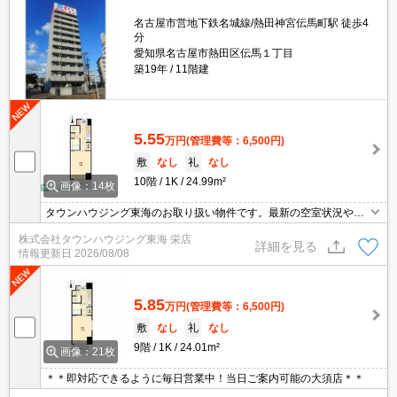
名古屋市営地下鉄名城線/熱田神宮伝馬町駅 徒歩4
分
愛知県名古屋市熱田区伝馬１丁目
築19年
11階建
5.55
万円
(管理費等：6,500円)
敷
なし
礼
なし
10階
1K
24.99m²
画像：14枚
タウンハウジング東海のお取り扱い物件です。最新の空室状況やの
詳細などお気軽にお問い合わせ下さい。
株式会社タウンハウジング東海 栄店
詳細を見る
情報更新日
2026/08/08
5.85
万円
(管理費等：6,500円)
敷
なし
礼
なし
9階
1K
24.01m²
画像：21枚
＊＊即対応できるように毎日営業中！当日ご案内可能の大須店＊＊