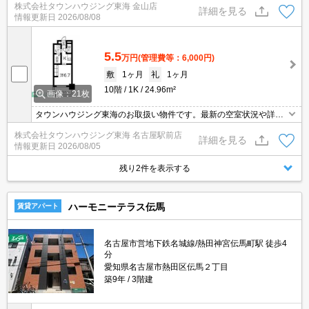
株式会社タウンハウジング東海 金山店
詳細を見る
情報更新日
2026/08/08
5.5
万円
(管理費等：6,000円)
敷
1ヶ月
礼
1ヶ月
10階
1K
24.96m²
画像：21枚
タウンハウジング東海のお取扱い物件です。最新の空室状況や詳細
などお気軽にお問い合わせください。
株式会社タウンハウジング東海 名古屋駅前店
詳細を見る
情報更新日
2026/08/05
残り2件を表示する
ハーモニーテラス伝馬
賃貸アパート
名古屋市営地下鉄名城線/熱田神宮伝馬町駅 徒歩4
分
愛知県名古屋市熱田区伝馬２丁目
築9年
3階建