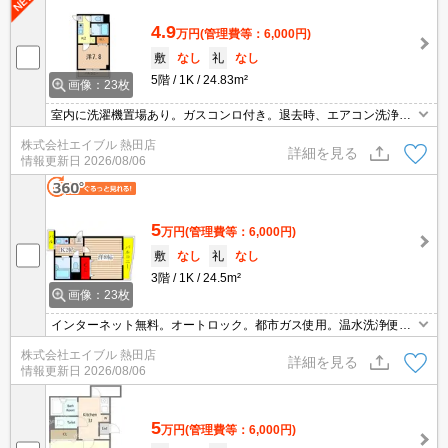
4.9
万円
(管理費等：6,000円)
敷
なし
礼
なし
5階
1K
24.83m²
画像：23枚
室内に洗濯機置場あり。ガスコンロ付き。退去時、エアコン洗浄代
13,200円。保証会社加入要(初回、月額総支払額の50%)。
株式会社エイブル 熱田店
詳細を見る
情報更新日
2026/08/06
5
万円
(管理費等：6,000円)
敷
なし
礼
なし
3階
1K
24.5m²
画像：23枚
インターネット無料。オートロック。都市ガス使用。温水洗浄便座
付き。TVインターホン付き。室内に洗濯機置場あり。退去時、ルー
株式会社エイブル 熱田店
ムクリーニング料金33,000円。退去時、エアコン洗浄代16,500円。
詳細を見る
情報更新日
2026/08/06
5
万円
(管理費等：6,000円)