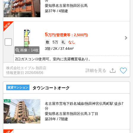
分
愛知県名古屋市熱田区伝馬
築37年
4階建
5
万円
(管理費等：2,500円)
敷
5万
礼
なし
3階
2K
37.44m²
画像：14枚
2口ガスコンロ使用可。室内に洗濯機置場あり。
株式会社エイブル 熱田店
詳細を見る
情報更新日
2026/08/06
タウンコートオーク
賃貸マンション
名古屋市営地下鉄名城線/熱田神宮伝馬町駅 徒歩7
分
愛知県名古屋市熱田区伝馬３丁目
築28年
7階建