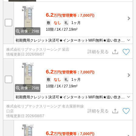
6.2
万円
(管理費等：7,000円)
敷
なし
礼
1ヶ月
10階
1K
27.19m²
画像：29枚
初期費用クレジット決済可★インターネットWiFi無料★追い炊き機
能など設備充実！ウォークインクローゼット付きの１K♪
株式会社リブマックスリーシング 栄店
詳細を見る
情報更新日
2026/08/07
6.2
万円
(管理費等：7,000円)
敷
なし
礼
1ヶ月
10階
1K
27.19m²
画像：29枚
初期費用クレジット決済可★インターネットWiFi無料★追い炊き機
能など設備充実！ウォークインクローゼット付きの１K♪
株式会社リブマックスリーシング 名古屋新幹線
詳細を見る
口店
情報更新日
2026/08/07
6.2
万円
(管理費等：7,000円)