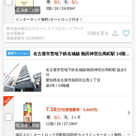
敷
なし
礼
なし
3階
1K
24.83m²
画像：19枚
インターネット無料♪オートロック付き！
株式会社新日エステート エイブルネットワーク
詳細を見る
名古屋南店
情報更新日
2026/08/07
名古屋市営地下鉄名城線 熱田神宮伝馬町駅 14階建 築3年
賃貸マンション
名古屋市営地下鉄名城線/熱田神宮伝馬町駅 徒歩3
分
愛知県名古屋市熱田区伝馬１丁目
築3年
14階建
7.16
万円
(管理費等：5,400円)
敷
なし
礼
1ヶ月
11階
1K
27.19m²
画像：30枚
保証人なしオートロック宅配BOX防犯カメラインターネット無料シ