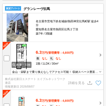
グランレーヴ伝馬
賃貸アパート
名古屋市営地下鉄名城線/熱田神宮伝馬町駅 徒歩4
分
愛知県名古屋市熱田区伝馬２丁目
築7年
3階建
6.3
万円
(管理費等：4,600円)
敷
なし
礼
なし
1階
1LDK
30m²
画像：33枚
金山・栄駅まで乗り換えなしでアクセス可能！ 収納スペース豊富で
服がたくさんある方にもおすすめです☆彡
株式会社新日エステート エイブルネットワーク
詳細を見る
港店
情報更新日
2026/08/07
6.3
万円
(管理費等：4,600円)