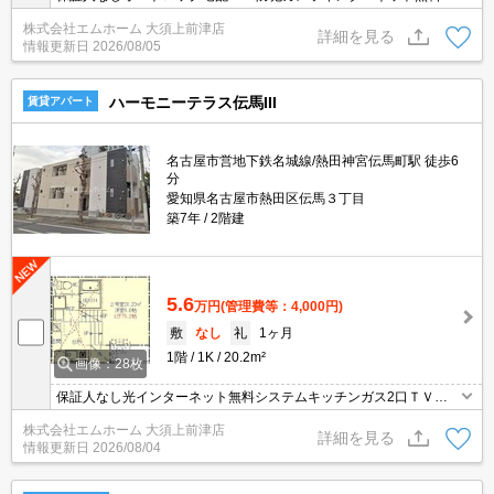
ステムキッチン
株式会社エムホーム 大須上前津店
詳細を見る
情報更新日
2026/08/05
ハーモニーテラス伝馬III
賃貸アパート
名古屋市営地下鉄名城線/熱田神宮伝馬町駅 徒歩6
分
愛知県名古屋市熱田区伝馬３丁目
築7年
2階建
5.6
万円
(管理費等：4,000円)
敷
なし
礼
1ヶ月
1階
1K
20.2m²
画像：28枚
保証人なし光インターネット無料システムキッチンガス2口ＴＶド
アホン浴室暖房乾燥機
株式会社エムホーム 大須上前津店
詳細を見る
情報更新日
2026/08/04