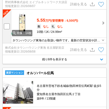
野村商事株式会社 エイブルネットワーク大須店
詳細を見る
情報更新日
2026/08/07
5.55
万円
(管理費等：6,500円)
敷
なし
礼
なし
10階
1K
24.99m²
画像：14枚
タウンハウジング東海のお取扱い物件です。最新の空室状況や詳細
などお気軽にお問い合わせください。
株式会社タウンハウジング東海 名古屋駅前店
詳細を見る
情報更新日
2026/08/08
残り8件を表示する
オルソパール伝馬
賃貸マンション
名古屋市営地下鉄名城線/熱田神宮伝馬町駅 徒歩5
分
愛知県名古屋市熱田区伝馬２丁目
築8年
13階建