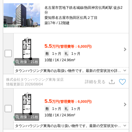
名古屋市営地下鉄名城線/熱田神宮伝馬町駅 徒歩2
分
愛知県名古屋市熱田区伝馬２丁目
築17年
12階建
5.5
万円
(管理費等：6,000円)
敷
1ヶ月
礼
1ヶ月
10階
1K
24.96m²
画像：21枚
タウンハウジング東海のお取扱い物件です。最新の空室状況や詳細
などお気軽にお問い合わせください。
株式会社タウンハウジング東海 栄店
詳細を見る
情報更新日
2026/08/04
5.5
万円
(管理費等：6,000円)
敷
1ヶ月
礼
1ヶ月
10階
1K
24.96m²
画像：21枚
タウンハウジング東海のお取り扱い物件です。最新の空室状況やの
詳細などお気軽にお問い合わせ下さい。