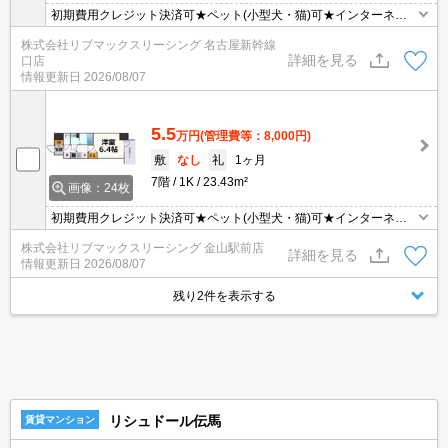
初期費用クレジット決済可★ペット(小型犬・猫)可★インターネッ
トWiFi無料★設備充実の１K♪
株式会社リブマックスリーシング 名古屋新幹線
詳細を見る
口店
情報更新日
2026/08/07
5.5
万円
(管理費等：8,000円)
敷
なし
礼
1ヶ月
7階
1K
23.43m²
画像：24枚
初期費用クレジット決済可★ペット(小型犬・猫)可★インターネッ
トWiFi無料★設備充実の１K♪
株式会社リブマックスリーシング 金山駅前店
詳細を見る
情報更新日
2026/08/07
残り2件を表示する
リシュドール伝馬
賃貸マンション