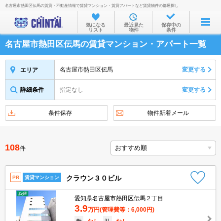
名古屋市熱田区伝馬の賃貸・不動産情報で賃貸マンション・賃貸アパートなど賃貸物件の部屋探し
お部屋を探す
気になる
最近見た
保存中の
リスト
物件
条件
沿線・駅から
名古屋市熱田区伝馬の賃貸マンション・アパート一覧
住所から
家賃相場から
名古屋市熱田区伝馬
変更する
エリア
通勤通学時間から
詳細条件
指定なし
変更する
物件特集から
条件保存
物件新着メール
不動産会社から
TOP
108
件
クラウン３０ビル
PR
賃貸マンション
愛知県名古屋市熱田区伝馬２丁目
3.9
万円
(管理費等：6,000円)