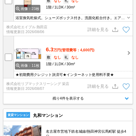
敷
なし
礼
なし
1階
1LDK
30m²
画像：23枚
浴室換気乾燥式。シューズボックス付き。洗面化粧台付き。エアコ
ン付き。駅近!朝の苦手な方にオススメ。人気の1LDK。クローゼッ
株式会社エイブル 熱田店
ト付。室内洗濯機置場。エントランスオートロック。
詳細を見る
情報更新日
2026/08/06
6.3
万円
(管理費等：4,600円)
敷
なし
礼
なし
1階
1LDK
30m²
画像：11枚
★初期費用クレジット決済可★インターネット使用料不要★
株式会社リブマックスリーシング 栄店
詳細を見る
情報更新日
2026/08/07
残り4件を表示する
丸和マンション
賃貸マンション
名古屋市営地下鉄名城線/熱田神宮伝馬町駅 徒歩4