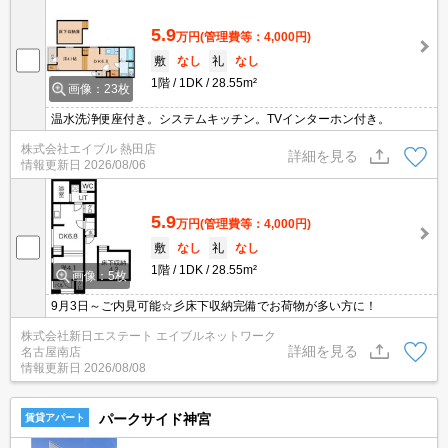
5.9
万円
(管理費等：4,000円)
敷
なし
礼
なし
1階
1DK
28.55m²
画像：23枚
温水洗浄便座付き。システムキッチン。TVインターホン付き。
株式会社エイブル 熱田店
詳細を見る
情報更新日
2026/08/06
5.9
万円
(管理費等：4,000円)
敷
なし
礼
なし
1階
1DK
28.55m²
画像：5枚
9月3日～ご内見可能☆彡床下収納完備でお荷物が多い方に！
株式会社新日エステート エイブルネットワーク
詳細を見る
名古屋南店
情報更新日
2026/08/08
パークサイド神宮
賃貸アパート