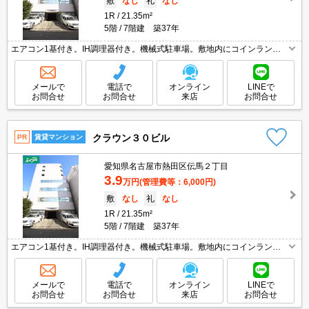
敷
なし
礼
なし
1R
21.35m²
5階
7階建 築37年
エアコン1基付き。IH調理器付き。機械式駐車場。敷地内にコインランド
リーあり。初期費用・家賃カード払い可。退去時、ルームクリーニング料
金55,000円。引越指定業者あり。
メールで
電話で
オンライン
LINEで
お問合せ
お問合せ
来店
お問合せ
クラウン３０ビル
PR
賃貸マンション
愛知県名古屋市熱田区伝馬２丁目
3.9
万円
(管理費等：6,000円)
敷
なし
礼
なし
1R
21.35m²
5階
7階建 築37年
エアコン1基付き。IH調理器付き。機械式駐車場。敷地内にコインランド
リーあり。初期費用・家賃カード払い可。退去時、ルームクリーニング料
金55,000円。引越指定業者あり。
メールで
電話で
オンライン
LINEで
お問合せ
お問合せ
来店
お問合せ