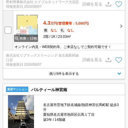
野村商事株式会社 エイブルネットワーク大須店
詳細を見る
情報更新日
2026/08/07
4.3
万円
(管理費等：5,000円)
敷
なし
礼
なし
2階
1K
23.03m²
画像：12枚
オンライン内見・WEB契約等、ご来店なしでご契約可能です！
株式会社リブマックスリーシング 名古屋新幹線
詳細を見る
口店
情報更新日
2026/08/07
残り9件を表示する
パルティール神宮南
賃貸マンション
名古屋市営地下鉄名城線/熱田神宮伝馬町駅 徒歩3
分
愛知県名古屋市熱田区伝馬１丁目
築3年
14階建