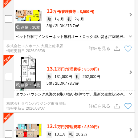
13
万円
(管理費等：8,500円)
敷
1ヶ月
礼
2ヶ月
3階
2LDK
73.7m²
画像：36枚
ペット飼育可インターネット無料オートロック追い焚き浴室暖房乾
燥機システムキッチン
株式会社エムホーム 大須上前津店
詳細を見る
情報更新日
2026/08/08
13.1
万円
(管理費等：8,500円)
敷
131,000円
礼
262,000円
5階
2LDK
73.7m²
画像：14枚
タウンハウジング東海のお取り扱い物件です。最新の空室状況やの
詳細などお気軽にお問い合わせ下さい。
株式会社タウンハウジング東海 栄店
詳細を見る
情報更新日
2026/08/07
13.1
万円
(管理費等：8,500円)
敷
13.1万
礼
26.2万