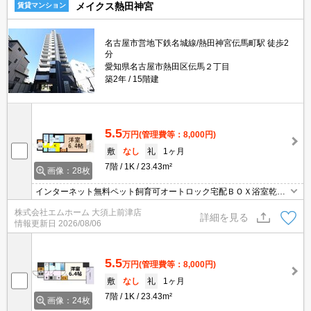
メイクス熱田神宮
賃貸マンション
名古屋市営地下鉄名城線/熱田神宮伝馬町駅 徒歩2
分
愛知県名古屋市熱田区伝馬２丁目
築2年
15階建
5.5
万円
(管理費等：8,000円)
敷
なし
礼
1ヶ月
7階
1K
23.43m²
画像：28枚
インターネット無料ペット飼育可オートロック宅配ＢＯＸ浴室乾燥
機システムキッチン
株式会社エムホーム 大須上前津店
詳細を見る
情報更新日
2026/08/06
5.5
万円
(管理費等：8,000円)
敷
なし
礼
1ヶ月
7階
1K
23.43m²
画像：24枚