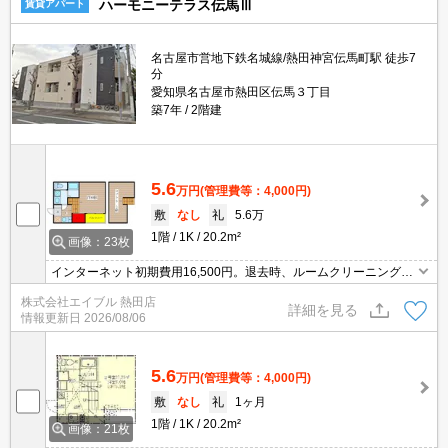
ハーモニーテラス伝馬Ⅲ
賃貸アパート
名古屋市営地下鉄名城線/熱田神宮伝馬町駅 徒歩7
分
愛知県名古屋市熱田区伝馬３丁目
築7年
2階建
5.6
万円
(管理費等：4,000円)
敷
なし
礼
5.6万
1階
1K
20.2m²
画像：23枚
インターネット初期費用16,500円。退去時、ルームクリーニング料
金38,500円。退去時、エアコン洗浄代11,000円。違約金(12ヶ月未
株式会社エイブル 熱田店
満 家賃2ヶ月、24ヶ月未満 家賃1ヶ月)。
詳細を見る
情報更新日
2026/08/06
5.6
万円
(管理費等：4,000円)
敷
なし
礼
1ヶ月
1階
1K
20.2m²
画像：21枚