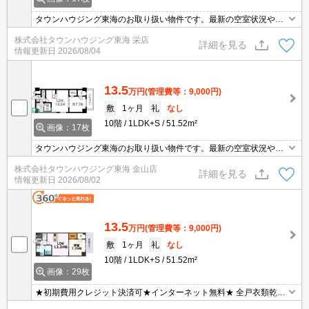
タウンハウジング東海のお取り扱い物件です。最新の空室状況やの
詳細などお気軽にお問い合わせ下さい。
株式会社タウンハウジング東海 栄店
詳細を見る
情報更新日
2026/08/04
13.5
万円
(管理費等：9,000円)
敷
1ヶ月
礼
なし
10階
1LDK+S
51.52m²
画像：17枚
タウンハウジング東海のお取り扱い物件です。最新の空室状況やの
詳細などお気軽にお問い合わせ下さい。
株式会社タウンハウジング東海 金山店
詳細を見る
情報更新日
2026/08/02
13.5
万円
(管理費等：9,000円)
敷
1ヶ月
礼
なし
10階
1LDK+S
51.52m²
画像：29枚
★初期費用クレジット決済可★インターネット無料★ 全戸衣類乾燥
機『乾太くん』標準装備等設備充実の1LDK♪名古屋市名城線「熱田