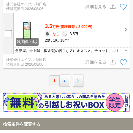
下さい。
株式会社エイブル 熱田店
詳細を見る
情報更新日
2026/08/06
3.5
万円
(管理費等：2,000円)
敷
なし
礼
3.5万
2階
1K
18m²
画像：4枚
角部屋。最上階。駅近!朝の苦手な方にオススメ。チョット、レトロ
なお部屋です。
株式会社エイブル 熱田店
詳細を見る
情報更新日
2026/08/06
1
2
検索条件を変更する