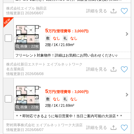
0%)。
株式会社エイブル 熱田店
詳細を見る
情報更新日
2026/08/07
5
万円
(管理費等：3,000円)
敷
なし
礼
なし
2階
1K
21.69m²
画像：22枚
フリーレント対象物件！詳細はお気軽にお問い合わせください♪
株式会社新日エステート エイブルネットワーク
詳細を見る
名古屋南店
情報更新日
2026/08/08
5
万円
(管理費等：3,000円)
敷
なし
礼
なし
2階
1K
21.69m²
画像：22枚
＊＊即対応できるように毎日営業中！当日ご案内可能の大須店＊＊
野村商事株式会社 エイブルネットワーク大須店
詳細を見る
情報更新日
2026/08/07