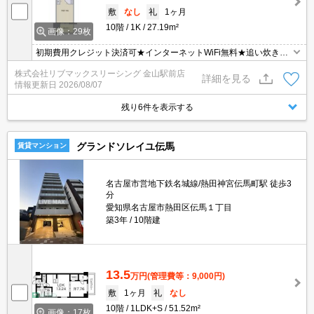
敷
なし
礼
1ヶ月
10階
1K
27.19m²
画像：29枚
初期費用クレジット決済可★インターネットWiFi無料★追い炊き機
能など設備充実！ウォークインクローゼット付きの１K♪
株式会社リブマックスリーシング 金山駅前店
詳細を見る
情報更新日
2026/08/07
残り6件を表示する
グランドソレイユ伝馬
賃貸マンション
名古屋市営地下鉄名城線/熱田神宮伝馬町駅 徒歩3
分
愛知県名古屋市熱田区伝馬１丁目
築3年
10階建
13.5
万円
(管理費等：9,000円)
敷
1ヶ月
礼
なし
10階
1LDK+S
51.52m²
画像：17枚