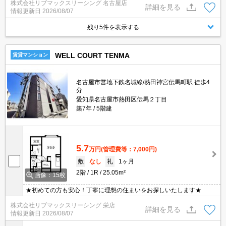
株式会社リブマックスリーシング 名古屋店
神宮伝馬町」まで徒歩3分の立地です♪
詳細を見る
情報更新日
2026/08/07
残り5件を表示する
WELL COURT TENMA
賃貸マンション
名古屋市営地下鉄名城線/熱田神宮伝馬町駅 徒歩4
分
愛知県名古屋市熱田区伝馬２丁目
築7年
5階建
5.7
万円
(管理費等：7,000円)
敷
なし
礼
1ヶ月
2階
1R
25.05m²
画像：15枚
★初めての方も安心！丁寧に理想の住まいをお探しいたします★
株式会社リブマックスリーシング 栄店
詳細を見る
情報更新日
2026/08/07