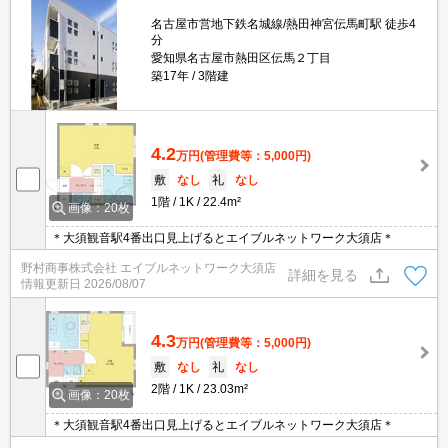
名古屋市営地下鉄名城線/熱田神宮伝馬町駅 徒歩4
分
愛知県名古屋市熱田区伝馬２丁目
築17年
3階建
4.2
万円
(管理費等：5,000円)
敷
なし
礼
なし
1階
1K
22.4m²
画像：20枚
＊大須観音駅4番出口見上げるとエイブルネットワーク大須店＊
野村商事株式会社 エイブルネットワーク大須店
詳細を見る
情報更新日
2026/08/07
4.3
万円
(管理費等：5,000円)
敷
なし
礼
なし
2階
1K
23.03m²
画像：20枚
＊大須観音駅4番出口見上げるとエイブルネットワーク大須店＊