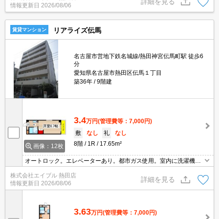
詳細を見る
情報更新日
2026/08/06
リアライズ伝馬
賃貸マンション
名古屋市営地下鉄名城線/熱田神宮伝馬町駅 徒歩6
分
愛知県名古屋市熱田区伝馬１丁目
築36年
9階建
3.4
万円
(管理費等：7,000円)
敷
なし
礼
なし
8階
1R
17.65m²
画像：12枚
オートロック。エレベーターあり。都市ガス使用。室内に洗濯機置
場あり。居室フローリング。インターネット無料。
株式会社エイブル 熱田店
詳細を見る
情報更新日
2026/08/06
3.63
万円
(管理費等：7,000円)