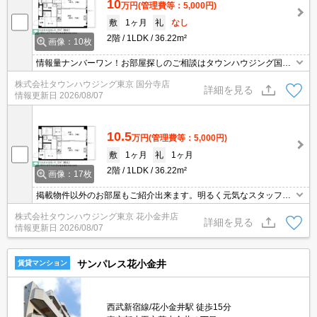
10
万円
(管理費等：5,000円)
敷
1ヶ月
礼
なし
2階
1LDK
36.22m²
画像：10枚
情報量ナンバーワン！お部屋探しのご相談はタウンハウジング国分
寺店にお任せを！
株式会社タウンハウジング東京 国分寺店
詳細を見る
情報更新日
2026/08/07
10.5
万円
(管理費等：5,000円)
敷
1ヶ月
礼
1ヶ月
2階
1LDK
36.22m²
画像：17枚
掲載物件以外のお部屋もご紹介出来ます。明るく元気なスタッフが
丁寧にご対応させていただきます。オンラインで見学・接客可能で
株式会社タウンハウジング東京 花小金井店
す！お気軽にお問い合わせ下さい☆★
詳細を見る
情報更新日
2026/08/07
サンパレス花小金井
賃貸マンション
西武新宿線/花小金井駅 徒歩15分