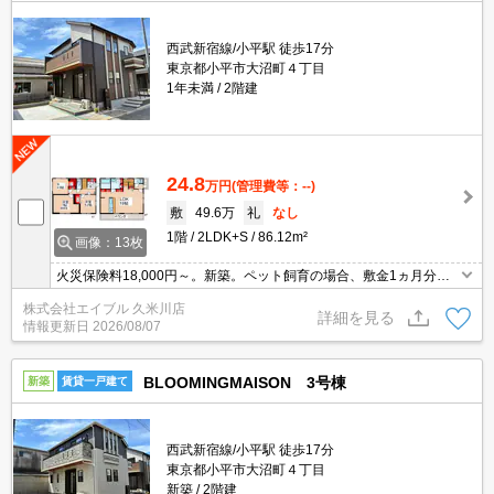
西武新宿線/小平駅 徒歩17分
東京都小平市大沼町４丁目
1年未満
2階建
24.8
万円
(管理費等：--)
敷
49.6万
礼
なし
1階
2LDK+S
86.12m²
画像：13枚
火災保険料18,000円～。新築。ペット飼育の場合、敷金1ヵ月分
増。賃料口座引落手数料550円/月。エアコン3基付き。楽器応相
株式会社エイブル 久米川店
談。保証会社更新料10,000円/1年毎。
詳細を見る
情報更新日
2026/08/07
BLOOMINGMAISON 3号棟
新築
賃貸一戸建て
西武新宿線/小平駅 徒歩17分
東京都小平市大沼町４丁目
新築
2階建