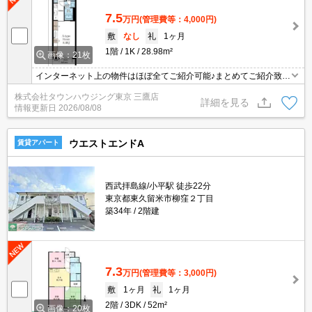
7.5
万円
(管理費等：4,000円)
敷
なし
礼
1ヶ月
1階
1K
28.98m²
画像：21枚
インターネット上の物件はほぼ全てご紹介可能♪まとめてご紹介致し
ます♪お気軽にお問合せください！お部屋探しはタウンハウジングま
株式会社タウンハウジング東京 三鷹店
で☆新着情報毎日更新☆
詳細を見る
情報更新日
2026/08/08
ウエストエンドA
賃貸アパート
西武拝島線/小平駅 徒歩22分
東京都東久留米市柳窪２丁目
築34年
2階建
7.3
万円
(管理費等：3,000円)
敷
1ヶ月
礼
1ヶ月
2階
3DK
52m²
画像：20枚