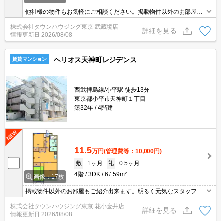
他社様の物件もお気軽にご相談ください。掲載物件以外のお部屋も
ご紹介出来ます。明るく元気なスタッフが丁寧にご対応させていた
株式会社タウンハウジング東京 武蔵境店
だきます。当店ならオンラインで見学・接客可能です！お気軽にお
詳細を見る
情報更新日
2026/08/08
問い合わせ下さい☆★
ヘリオス天神町レジデンス
賃貸マンション
西武拝島線/小平駅 徒歩13分
東京都小平市天神町１丁目
築32年
4階建
11.5
万円
(管理費等：10,000円)
敷
1ヶ月
礼
0.5ヶ月
4階
3DK
67.59m²
画像：17枚
掲載物件以外のお部屋もご紹介出来ます。明るく元気なスタッフが
丁寧にご対応させていただきます。オンラインで見学・接客可能で
株式会社タウンハウジング東京 花小金井店
す！お気軽にお問い合わせ下さい☆★
詳細を見る
情報更新日
2026/08/08