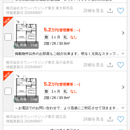
株式会社タウンハウジング東京 東大和市店
詳細を見る
情報更新日
2026/08/07
5.2
万円
(管理費等：--)
敷
1ヶ月
礼
なし
2階
2K
30.9m²
画像：16枚
掲載物件以外のお部屋もご紹介出来ます。明るく元気なスタッフが
丁寧にご対応させていただきます。オンラインで見学・接客可能で
株式会社タウンハウジング東京 花小金井店
す！お気軽にお問い合わせ下さい☆★
詳細を見る
情報更新日
2026/08/07
5.2
万円
(管理費等：--)
敷
1ヶ月
礼
なし
2階
2K
30.9m²
画像：16枚
～お電話でのお問い合わせで、より迅速にご対応させて頂きます～
地域密着タウンハウジング【国立店】まで～
株式会社タウンハウジング東京 国立店
詳細を見る
情報更新日
2026/08/07