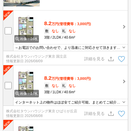
8.2
万円
(管理費等：3,000円)
敷
なし
礼
なし
3階
2LDK
40.6m²
画像：26枚
～お電話でのお問い合わせで、より迅速にご対応させて頂きます～
地域密着タウンハウジング【国立店】まで～
株式会社タウンハウジング東京 国立店
詳細を見る
情報更新日
2026/08/09
8.2
万円
(管理費等：3,000円)
敷
なし
礼
なし
3階
1LDK
40.6m²
画像：27枚
インターネット上の物件はほぼ全てご紹介可能。まとめてご紹介致
します。お気軽にお問合せください。お部屋探しは情報量地域ナン
株式会社タウンハウジング東京 ひばりが丘店
バー1のタウンハウジングまで。
詳細を見る
情報更新日
2026/08/08