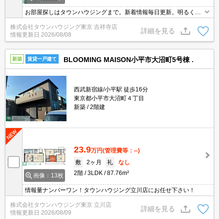
お部屋探しはタウンハウジングまで。新着情報毎日更新。明るく元
気なスタッフがお待ちしております。
株式会社タウンハウジング東京 吉祥寺店
詳細を見る
情報更新日
2026/08/08
BLOOMING MAISON小平市大沼町5号棟 .
新築
賃貸一戸建て
西武新宿線/小平駅 徒歩16分
東京都小平市大沼町４丁目
新築
2階建
23.9
万円
(管理費等：--)
敷
2ヶ月
礼
なし
2階
3LDK
87.76m²
画像：13枚
情報量ナンバーワン！タウンハウジング立川店にお任せ下さい！
株式会社タウンハウジング東京 立川店
詳細を見る
情報更新日
2026/08/09