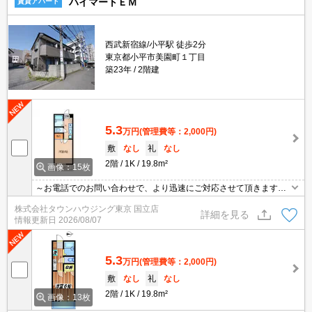
ハイマートＥＭ
賃貸アパート
西武新宿線/小平駅 徒歩2分
東京都小平市美園町１丁目
築23年
2階建
5.3
万円
(管理費等：2,000円)
敷
なし
礼
なし
2階
1K
19.8m²
画像：15枚
～お電話でのお問い合わせで、より迅速にご対応させて頂きます～
地域密着タウンハウジング【国立店】まで～
株式会社タウンハウジング東京 国立店
詳細を見る
情報更新日
2026/08/07
5.3
万円
(管理費等：2,000円)
敷
なし
礼
なし
2階
1K
19.8m²
画像：13枚