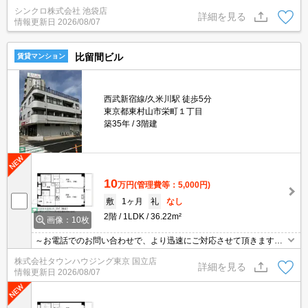
シンクロ株式会社 池袋店
詳細を見る
情報更新日
2026/08/07
比留間ビル
賃貸マンション
西武新宿線/久米川駅 徒歩5分
東京都東村山市栄町１丁目
築35年
3階建
10
万円
(管理費等：5,000円)
敷
1ヶ月
礼
なし
2階
1LDK
36.22m²
画像：10枚
～お電話でのお問い合わせで、より迅速にご対応させて頂きます～
地域密着タウンハウジング【国立店】まで～
株式会社タウンハウジング東京 国立店
詳細を見る
情報更新日
2026/08/07