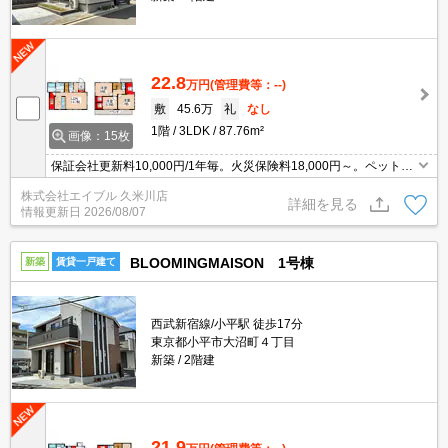
22.8
万円
(管理費等：--)
敷
45.6万
礼
なし
1階
3LDK
87.76m²
画像：15枚
保証会社更新料10,000円/1年毎。火災保険料18,000円～。ペット飼
育の場合、敷金1ヵ月分増。楽器応相談。賃料口座引落手数料550
株式会社エイブル 久米川店
円/月。新築。ペット可(小型犬2匹まで)。
詳細を見る
情報更新日
2026/08/07
BLOOMINGMAISON 1号棟
新築
賃貸一戸建て
西武新宿線/小平駅 徒歩17分
東京都小平市大沼町４丁目
新築
2階建
21.9