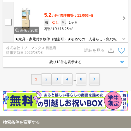
5.2
万円
(管理費等：11,000円)
敷
なし
礼
1ヶ月
3階
1R
16.25m²
画像：20枚
★家具・家電付き物件（撤去可）★初めての一人暮らし・急な転勤
などにオススメ★当社グループ管理のため諸条件相談可能となって
株式会社リブ・マックス 目黒店
おり、モバイルWiFiも無料でレンタル・初期費用クレジット支払可
詳細を見る
情報更新日
2026/08/08
能です♪土日祝日は混み合いますのでお早めにご予約ください。オン
ライン内覧・契約可能な為一度も来店せずとも問題ありません♪
残り13件を表示する
1
2
3
4
8
…
検索条件を変更する