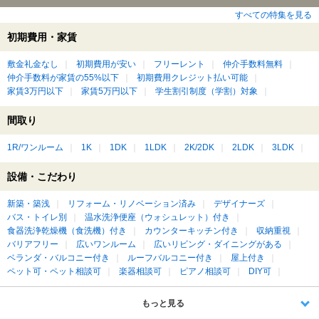
すべての特集を見る
初期費用・家賃
敷金礼金なし
初期費用が安い
フリーレント
仲介手数料無料
仲介手数料が家賃の55%以下
初期費用クレジット払い可能
家賃3万円以下
家賃5万円以下
学生割引制度（学割）対象
間取り
1R/ワンルーム
1K
1DK
1LDK
2K/2DK
2LDK
3LDK
設備・こだわり
新築・築浅
リフォーム・リノベーション済み
デザイナーズ
バス・トイレ別
温水洗浄便座（ウォシュレット）付き
食器洗浄乾燥機（食洗機）付き
カウンターキッチン付き
収納重視
バリアフリー
広いワンルーム
広いリビング・ダイニングがある
ベランダ・バルコニー付き
ルーフバルコニー付き
屋上付き
ペット可・ペット相談可
楽器相談可
ピアノ相談可
DIY可
もっと見る