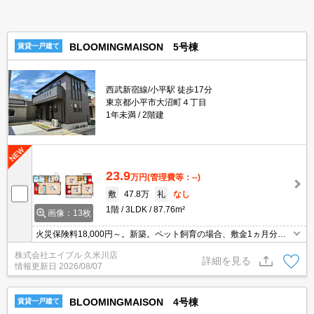
BLOOMINGMAISON 5号棟
賃貸一戸建て
西武新宿線/小平駅 徒歩17分
東京都小平市大沼町４丁目
1年未満
2階建
23.9
万円
(管理費等：--)
敷
47.8万
礼
なし
1階
3LDK
87.76m²
画像：13枚
火災保険料18,000円～。新築。ペット飼育の場合、敷金1ヵ月分
増。賃料口座引落手数料550円/月。楽器応相談。エアコン2基付
株式会社エイブル 久米川店
き。保証会社更新料10,000円/1年毎。
詳細を見る
情報更新日
2026/08/07
BLOOMINGMAISON 4号棟
賃貸一戸建て