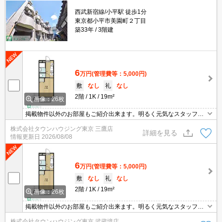
西武新宿線/小平駅 徒歩1分
東京都小平市美園町２丁目
築33年
3階建
6
万円
(管理費等：5,000円)
敷
なし
礼
なし
2階
1K
19m²
画像：26枚
掲載物件以外のお部屋もご紹介出来ます。明るく元気なスタッフが
丁寧にご対応させていただきます。オンラインで見学・接客可能で
株式会社タウンハウジング東京 三鷹店
す！お気軽にお問い合わせ下さい☆★
詳細を見る
情報更新日
2026/08/08
6
万円
(管理費等：5,000円)
敷
なし
礼
なし
2階
1K
19m²
画像：26枚
掲載物件以外のお部屋もご紹介出来ます。明るく元気なスタッフが
丁寧にご対応させていただきます。オンラインで見学・接客可能で
株式会社タウンハウジング東京 武蔵境店