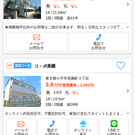
敷
なし
礼
なし
1K
21.09m²
1階
3階建 築41年
★掲載物件以外のお部屋もご紹介出来ます。明るく元気なスタッフが丁寧
にご対応させていただきます。お気軽にお問い合わせ下さい☆★
メールで
電話で
お問合せ
お問合せ
コ－ポ美園
PR
賃貸コーポ
東京都小平市美園町３丁目
3.8
万円
(管理費等：2,000円)
敷
3.8万
礼
なし
1R
14.5m²
2階
2階建 築39年
オンライン内見対応可。IT重説対応可。家賃の支払でポイントたまります
（条件あり）。
メールで
電話で
オンライン
LINEで
お問合せ
お問合せ
来店
お問合せ