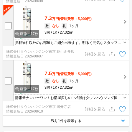
情報更新日
2026/08/08
7.3
万円
(管理費等：5,000円)
敷
なし
礼
1ヶ月
3階
1K
27.32m²
画像：17枚
掲載物件以外のお部屋もご紹介出来ます。明るく元気なスタッフが
丁寧にご対応させていただきます。オンラインで見学・接客可能で
株式会社タウンハウジング東京 花小金井店
す！お気軽にお問い合わせ下さい☆★
詳細を見る
情報更新日
2026/08/07
7.5
万円
(管理費等：5,000円)
敷
なし
礼
1ヶ月
3階
1K
27.32m²
画像：17枚
情報量ナンバーワン！お部屋探しのご相談はタウンハウジング国分
寺店にお任せを！
株式会社タウンハウジング東京 国分寺店
詳細を見る
情報更新日
2026/08/10
残り1件を表示する