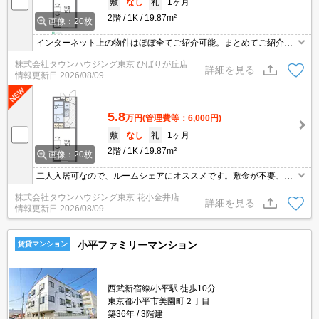
敷
なし
礼
1ヶ月
2階
1K
19.87m²
画像：20枚
インターネット上の物件はほぼ全てご紹介可能。まとめてご紹介致
します。お気軽にお問合せください。お部屋探しは情報量地域ナン
株式会社タウンハウジング東京 ひばりが丘店
バー1のタウンハウジングまで。
詳細を見る
情報更新日
2026/08/09
5.8
万円
(管理費等：6,000円)
敷
なし
礼
1ヶ月
2階
1K
19.87m²
画像：20枚
二人入居可なので、ルームシェアにオススメです。敷金が不要、更
新料も不要。更新の際、手数料として16,500円がかかります。※１
株式会社タウンハウジング東京 花小金井店
年未満の解約で違約金賃料の１ヶ月分
詳細を見る
情報更新日
2026/08/09
小平ファミリーマンション
賃貸マンション
西武新宿線/小平駅 徒歩10分
東京都小平市美園町２丁目
築36年
3階建