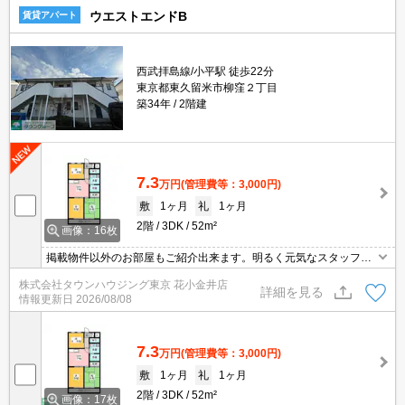
ウエストエンドB
賃貸アパート
西武拝島線/小平駅 徒歩22分
東京都東久留米市柳窪２丁目
築34年
2階建
7.3
万円
(管理費等：3,000円)
敷
1ヶ月
礼
1ヶ月
2階
3DK
52m²
画像：16枚
掲載物件以外のお部屋もご紹介出来ます。明るく元気なスタッフが
丁寧にご対応させていただきます。オンラインで見学・接客可能で
株式会社タウンハウジング東京 花小金井店
す！お気軽にお問い合わせ下さい☆★
詳細を見る
情報更新日
2026/08/08
7.3
万円
(管理費等：3,000円)
敷
1ヶ月
礼
1ヶ月
2階
3DK
52m²
画像：17枚