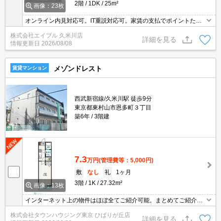
2階
1DK
25m²
画像：23枚
オンライン内見対応可。IT重説対応可。家賃の支払でポイントたま
ります（条件あり）。バス・トイレ別。システムキッチン。
株式会社エイブル 久米川店
詳細を見る
情報更新日
2026/08/08
メゾンドレスト
賃貸マンション
西武新宿線/久米川駅 徒歩9分
東京都東村山市恩多町３丁目
築6年
3階建
7.3
万円
(管理費等：5,000円)
敷
なし
礼
1ヶ月
3階
1K
27.32m²
画像：13枚
インターネット上の物件はほぼ全てご紹介可能。まとめてご紹介致
します。お気軽にお問合せください。お部屋探しは情報量地域ナン
株式会社タウンハウジング東京 ひばりが丘店
バー1のタウンハウジングまで。
詳細を見る