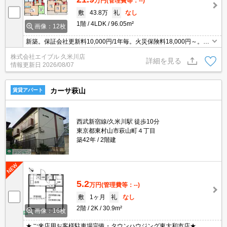
万円
(管理費等：--)
敷
43.8万
礼
なし
1階
4LDK
96.05m²
画像：12枚
新築。保証会社更新料10,000円/1年毎。火災保険料18,000円～。ペ
ット可(犬2匹まで)。ペット飼育の場合、敷金1ヵ月分増。賃料口座
株式会社エイブル 久米川店
引落手数料550円/月。エアコン2基付き。楽器応相談。
詳細を見る
情報更新日
2026/08/07
カーサ萩山
賃貸アパート
西武新宿線/久米川駅 徒歩10分
東京都東村山市萩山町４丁目
築42年
2階建
5.2
万円
(管理費等：--)
敷
1ヶ月
礼
なし
2階
2K
30.9m²
画像：16枚
★ご来店用お客様駐車場完備・タウンハウジング東大和市店★