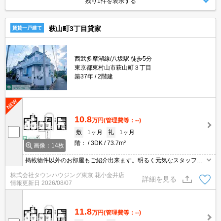
残り1件を表示する
萩山町3丁目貸家
賃貸一戸建て
西武多摩湖線/八坂駅 徒歩5分
東京都東村山市萩山町３丁目
築37年
2階建
10.8
万円
(管理費等：--)
敷
1ヶ月
礼
1ヶ月
階：
3DK
73.7m²
画像：14枚
掲載物件以外のお部屋もご紹介出来ます。明るく元気なスタッフが
丁寧にご対応させていただきます。オンラインで見学・接客可能で
株式会社タウンハウジング東京 花小金井店
す！お気軽にお問い合わせ下さい☆★
詳細を見る
情報更新日
2026/08/07
11.8
万円
(管理費等：--)