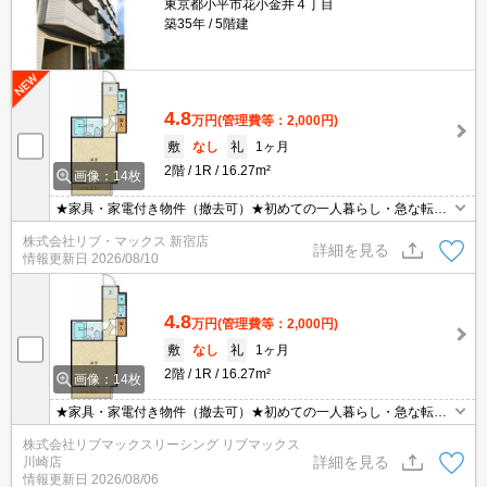
東京都小平市花小金井４丁目
築35年
5階建
4.8
万円
(管理費等：2,000円)
敷
なし
礼
1ヶ月
2階
1R
16.27m²
画像：14枚
★家具・家電付き物件（撤去可）★初めての一人暮らし・急な転勤
などにオススメ★当社グループ管理のため諸条件相談可能となって
株式会社リブ・マックス 新宿店
おり、モバイルWiFiも無料でレンタル・初期費用クレジット支払可
詳細を見る
情報更新日
2026/08/10
能です♪土日祝日は混み合いますのでお早めにご予約ください。オン
ライン内覧・契約可能な為一度も来店せずとも問題ありません♪
4.8
万円
(管理費等：2,000円)
敷
なし
礼
1ヶ月
2階
1R
16.27m²
画像：14枚
★家具・家電付き物件（撤去可）★初めての一人暮らし・急な転勤
などにオススメ★当社グループ管理のため諸条件相談可能となって
株式会社リブマックスリーシング リブマックス
おり、モバイルWiFiも無料でレンタル・初期費用クレジット支払可
詳細を見る
川崎店
能です♪土日祝日は混み合いますのでお早めにご予約ください。オン
情報更新日
2026/08/06
ライン内覧・契約可能な為一度も来店せずとも問題ありません♪