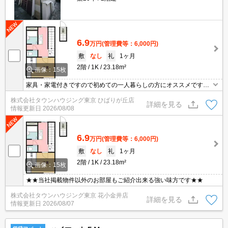
6.9
万円
(管理費等：6,000円)
敷
なし
礼
1ヶ月
2階
1K
23.18m²
画像：15枚
家具・家電付きですので初めての一人暮らしの方にオススメです。
ご契約金のクレジット決済可！賃貸のお部屋探しはタウンハウジン
株式会社タウンハウジング東京 ひばりが丘店
グひばりヶ丘店へ
詳細を見る
情報更新日
2026/08/08
6.9
万円
(管理費等：6,000円)
敷
なし
礼
1ヶ月
2階
1K
23.18m²
画像：15枚
★★当社掲載物件以外のお部屋もご紹介出来る強い味方です★★
株式会社タウンハウジング東京 花小金井店
詳細を見る
情報更新日
2026/08/07