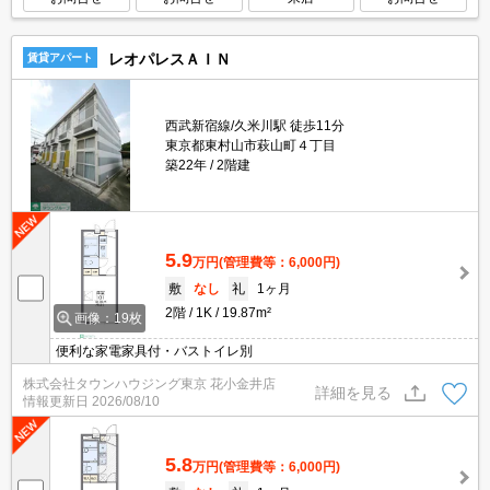
レオパレスＡＩＮ
賃貸アパート
西武新宿線/久米川駅 徒歩11分
東京都東村山市萩山町４丁目
築22年
2階建
5.9
万円
(管理費等：6,000円)
敷
なし
礼
1ヶ月
2階
1K
19.87m²
画像：19枚
便利な家電家具付・バストイレ別
株式会社タウンハウジング東京 花小金井店
詳細を見る
情報更新日
2026/08/10
5.8
万円
(管理費等：6,000円)