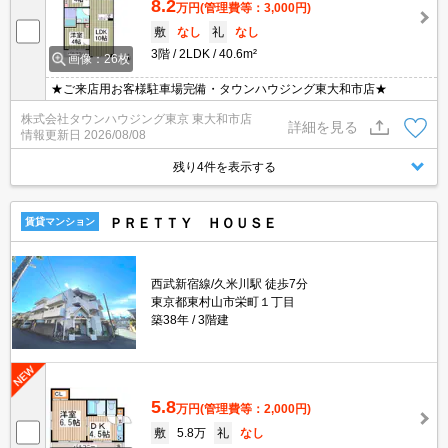
8.2
万円
(管理費等：3,000円)
敷
なし
礼
なし
3階
2LDK
40.6m²
画像：26枚
★ご来店用お客様駐車場完備・タウンハウジング東大和市店★
株式会社タウンハウジング東京 東大和市店
詳細を見る
情報更新日
2026/08/08
残り4件を表示する
ＰＲＥＴＴＹ ＨＯＵＳＥ
賃貸マンション
西武新宿線/久米川駅 徒歩7分
東京都東村山市栄町１丁目
築38年
3階建
5.8
万円
(管理費等：2,000円)
敷
5.8万
礼
なし