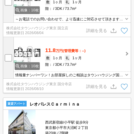
敷
1ヶ月
礼
1ヶ月
階：
3DK
73.7m²
画像：10枚
～お電話でのお問い合わせで、より迅速にご対応させて頂きます～
地域密着タウンハウジング【国立店】まで～
株式会社タウンハウジング東京 国立店
詳細を見る
情報更新日
2026/08/04
11.8
万円
(管理費等：--)
敷
1ヶ月
礼
1ヶ月
階：
3DK
73.7m²
画像：10枚
情報量ナンバーワン！お部屋探しのご相談はタウンハウジング国分
寺店にお任せを！
株式会社タウンハウジング東京 国分寺店
詳細を見る
情報更新日
2026/08/10
レオパレスＣａｒｍｉｎａ
賃貸アパート
西武新宿線/小平駅 徒歩9分
東京都小平市大沼町２丁目
築20年
2階建