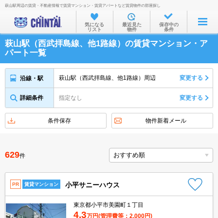
萩山駅周辺の賃貸・不動産情報で賃貸マンション・賃貸アパートなど賃貸物件の部屋探し
お部屋を探す
気になる
最近見た
保存中の
リスト
物件
条件
沿線・駅から
萩山駅（西武拝島線、他1路線）の賃貸マンション・ア
住所から
パート一覧
家賃相場から
萩山駅（西武拝島線、他1路線）周辺
変更する
沿線・駅
通勤通学時間から
詳細条件
指定なし
変更する
物件特集から
不動産会社から
条件保存
物件新着メール
TOP
629
件
小平サニーハウス
PR
賃貸マンション
東京都小平市美園町１丁目
4.3
万円
(管理費等：2,000円)