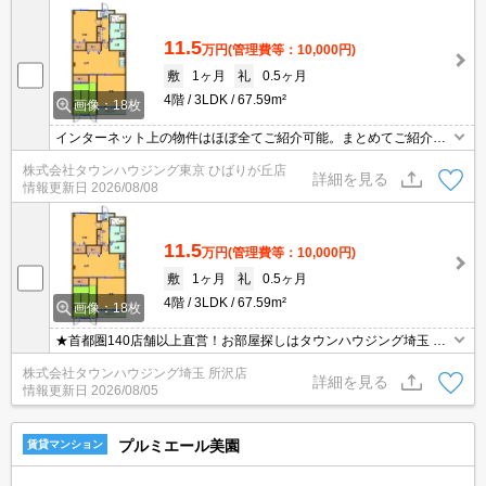
11.5
万円
(管理費等：10,000円)
敷
1ヶ月
礼
0.5ヶ月
4階
3LDK
67.59m²
画像：18枚
インターネット上の物件はほぼ全てご紹介可能。まとめてご紹介致
します。お気軽にお問合せください。お部屋探しは情報量地域ナン
株式会社タウンハウジング東京 ひばりが丘店
バー1のタウンハウジングまで。
詳細を見る
情報更新日
2026/08/08
11.5
万円
(管理費等：10,000円)
敷
1ヶ月
礼
0.5ヶ月
4階
3LDK
67.59m²
画像：18枚
★首都圏140店舗以上直営！お部屋探しはタウンハウジング埼玉 所
沢店へ★
株式会社タウンハウジング埼玉 所沢店
詳細を見る
情報更新日
2026/08/05
プルミエール美園
賃貸マンション