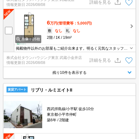
す！お気軽にお問い合わせ下さい☆★
詳細を見る
情報更新日
2026/08/08
6
万円
(管理費等：5,000円)
敷
なし
礼
なし
2階
1K
19m²
画像：26枚
掲載物件以外のお部屋もご紹介出来ます。明るく元気なスタッフが
丁寧にご対応させていただきます。オンラインで見学・接客可能で
株式会社タウンハウジング東京 武蔵小金井店
す！お気軽にお問い合わせ下さい☆★
詳細を見る
情報更新日
2026/08/08
残り10件を表示する
リブリ・ルミエイトII
賃貸アパート
西武拝島線/小平駅 徒歩10分
東京都小平市仲町
築6年
2階建