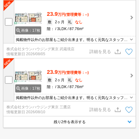
23.9
万円
(管理費等：--)
敷
2ヶ月
礼
なし
階：
3LDK
87.76m²
画像：17枚
掲載物件以外のお部屋もご紹介出来ます。明るく元気なスタッフが
丁寧にご対応させていただきます。オンラインで見学・接客可能で
株式会社タウンハウジング東京 武蔵境店
す！お気軽にお問い合わせ下さい☆★
詳細を見る
情報更新日
2026/08/05
23.9
万円
(管理費等：--)
敷
2ヶ月
礼
なし
階：
3LDK
87.76m²
画像：17枚
掲載物件以外のお部屋もご紹介出来ます。明るく元気なスタッフが
丁寧にご対応させていただきます。オンラインで見学・接客可能で
株式会社タウンハウジング東京 三鷹店
す！お気軽にお問い合わせ下さい☆★
詳細を見る
情報更新日
2026/08/10
残り2件を表示する