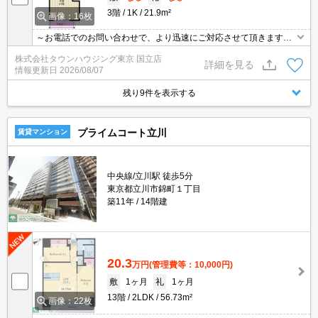
3階
1K
21.9m²
画像：16枚
～お電話でのお問い合わせで、より迅速にご対応させて頂きます～
地域密着タウンハウジング【国立店】まで～
株式会社タウンハウジング東京 国立店
詳細を見る
情報更新日
2026/08/07
残り9件を表示する
プライムコート立川
賃貸マンション
中央線/立川駅 徒歩5分
東京都立川市錦町１丁目
築11年
14階建
20.3
万円
(管理費等：10,000円)
敷
1ヶ月
礼
1ヶ月
13階
2LDK
56.73m²
画像：22枚