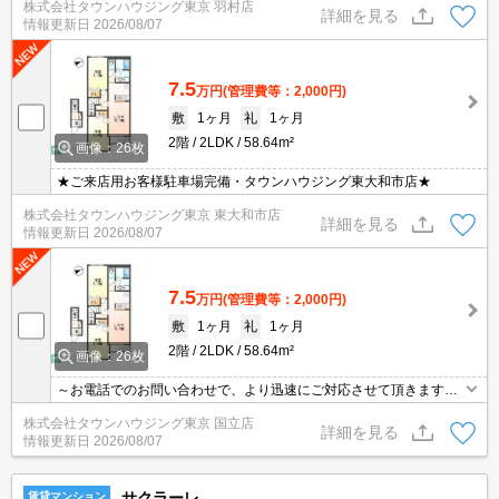
株式会社タウンハウジング東京 羽村店
詳細を見る
情報更新日
2026/08/07
7.5
万円
(管理費等：2,000円)
敷
1ヶ月
礼
1ヶ月
2階
2LDK
58.64m²
画像：26枚
★ご来店用お客様駐車場完備・タウンハウジング東大和市店★
株式会社タウンハウジング東京 東大和市店
詳細を見る
情報更新日
2026/08/07
7.5
万円
(管理費等：2,000円)
敷
1ヶ月
礼
1ヶ月
2階
2LDK
58.64m²
画像：26枚
～お電話でのお問い合わせで、より迅速にご対応させて頂きます～
地域密着タウンハウジング【国立店】まで～
株式会社タウンハウジング東京 国立店
詳細を見る
情報更新日
2026/08/07
サクラーレ
賃貸マンション