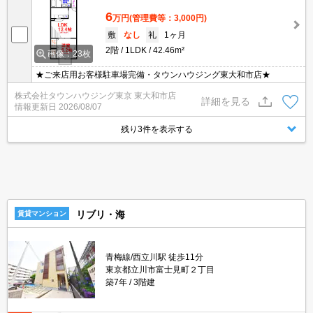
6
万円
(管理費等：3,000円)
敷
なし
礼
1ヶ月
2階
1LDK
42.46m²
画像：23枚
★ご来店用お客様駐車場完備・タウンハウジング東大和市店★
株式会社タウンハウジング東京 東大和市店
詳細を見る
情報更新日
2026/08/07
残り3件を表示する
リブリ・海
賃貸マンション
青梅線/西立川駅 徒歩11分
東京都立川市富士見町２丁目
築7年
3階建