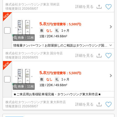
羽村店にお任せを！ご来店時無料駐車場ご用意あります！
株式会社タウンハウジング東京 羽村店
詳細を見る
情報更新日
2026/08/07
5.8
万円
(管理費等：5,500円)
敷
なし
礼
1ヶ月
1階
2DK
49.68m²
画像：11枚
情報量ナンバーワン！お部屋探しのご相談はタウンハウジング国分
寺店にお任せを！
株式会社タウンハウジング東京 国分寺店
詳細を見る
情報更新日
2026/08/05
5.8
万円
(管理費等：5,500円)
敷
なし
礼
1ヶ月
1階
2DK
49.68m²
画像：11枚
★ご来店用お客様駐車場完備・タウンハウジング東大和市店★
株式会社タウンハウジング東京 東大和市店
詳細を見る
情報更新日
2026/08/07