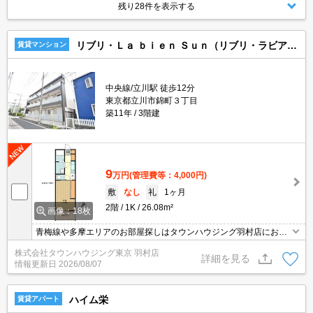
残り28件を表示する
リブリ・Ｌａ ｂｉｅｎ Ｓｕｎ（リブリ・ラビアンサン）
賃貸マンション
中央線/立川駅 徒歩12分
東京都立川市錦町３丁目
築11年
3階建
9
万円
(管理費等：4,000円)
敷
なし
礼
1ヶ月
2階
1K
26.08m²
画像：18枚
青梅線や多摩エリアのお部屋探しはタウンハウジング羽村店にお任
せを！ご来店時無料駐車場ご用意あります！
株式会社タウンハウジング東京 羽村店
詳細を見る
情報更新日
2026/08/07
ハイム栄
賃貸アパート