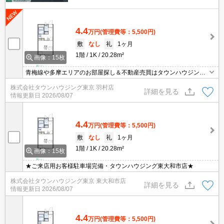
4.4
万円
(管理費等：5,500円)
敷
なし
礼
1ヶ月
1階
1K
20.28m²
画像：15枚
青梅線や多摩エリアのお部屋探し＆不動産売買はタウンハウジング
羽村店にお任せを！ご来店時無料駐車場ご用意あります！
株式会社タウンハウジング東京 羽村店
詳細を見る
情報更新日
2026/08/07
4.4
万円
(管理費等：5,500円)
敷
なし
礼
1ヶ月
1階
1K
20.28m²
画像：15枚
★ご来店用お客様駐車場完備・タウンハウジング東大和市店★
株式会社タウンハウジング東京 東大和市店
詳細を見る
情報更新日
2026/08/07
4.4
万円
(管理費等：5,500円)