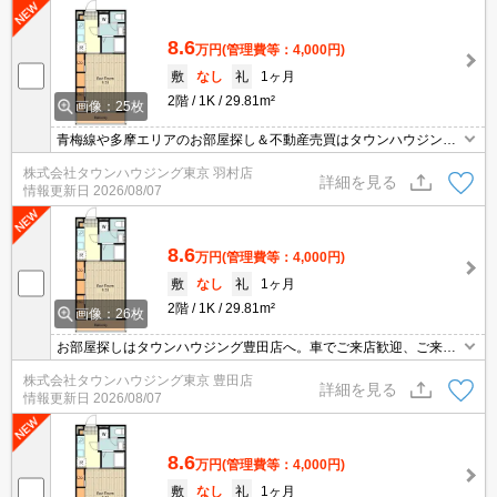
8.6
万円
(管理費等：4,000円)
敷
なし
礼
1ヶ月
2階
1K
29.81m²
画像：25枚
青梅線や多摩エリアのお部屋探し＆不動産売買はタウンハウジング
羽村店にお任せを！ご来店時無料駐車場ご用意あります！
株式会社タウンハウジング東京 羽村店
詳細を見る
情報更新日
2026/08/07
8.6
万円
(管理費等：4,000円)
敷
なし
礼
1ヶ月
2階
1K
29.81m²
画像：26枚
お部屋探しはタウンハウジング豊田店へ。車でご来店歓迎、ご来店
用お客様駐車場あり！
株式会社タウンハウジング東京 豊田店
詳細を見る
情報更新日
2026/08/07
8.6
万円
(管理費等：4,000円)
敷
なし
礼
1ヶ月