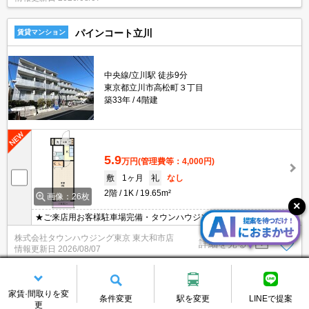
パインコート立川
賃貸マンション
中央線/立川駅 徒歩9分
東京都立川市高松町３丁目
築33年
4階建
5.9
万円
(管理費等：4,000円)
敷
1ヶ月
礼
なし
2階
1K
19.65m²
画像：26枚
★ご来店用お客様駐車場完備・タウンハウジング東大和市店★
株式会社タウンハウジング東京 東大和市店
詳細を見る
情報更新日
2026/08/07
5.9
万円
(管理費等：4,000円)
家賃·間取りを変
条件変更
駅を変更
LINEで提案
更
敷
1ヶ月
礼
なし