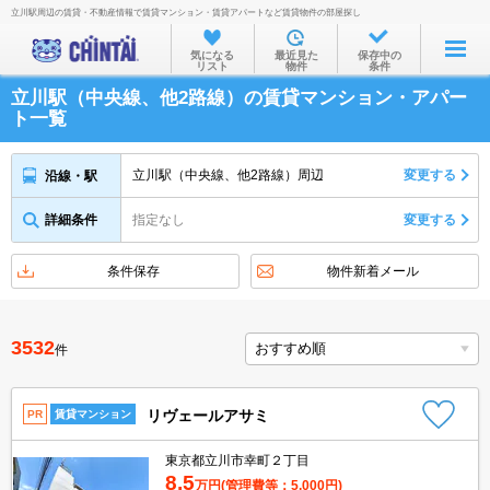
立川駅周辺の賃貸・不動産情報で賃貸マンション・賃貸アパートなど賃貸物件の部屋探し
お部屋を探す
気になる
最近見た
保存中の
リスト
物件
条件
沿線・駅から
立川駅（中央線、他2路線）の賃貸マンション・アパー
住所から
ト一覧
家賃相場から
立川駅（中央線、他2路線）周辺
変更する
沿線・駅
通勤通学時間から
詳細条件
指定なし
変更する
物件特集から
不動産会社から
条件保存
物件新着メール
TOP
3532
件
リヴェールアサミ
PR
賃貸マンション
東京都立川市幸町２丁目
8.5
万円
(管理費等：5,000円)