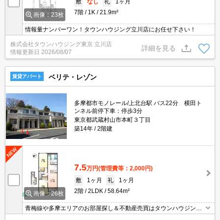
敷
なし
礼
1ヶ月
7階
1K
21.9m²
画像：23枚
情報量ナンバーワン！タウンハウジング立川店にお任せ下さい！
株式会社タウンハウジング東京 立川店
詳細を見る
情報更新日
2026/08/07
ベリテ・レゾン
賃貸アパート
多摩都市モノレール/上北台駅 バス22分 横田ト
ンネル前停下車：停歩3分
東京都武蔵村山市本町３丁目
築14年
2階建
7.5
万円
(管理費等：2,000円)
敷
1ヶ月
礼
1ヶ月
2階
2LDK
58.64m²
画像：26枚
青梅線や多摩エリアのお部屋探し＆不動産売買はタウンハウジング
羽村店にお任せを！ご来店時無料駐車場ご用意あります！