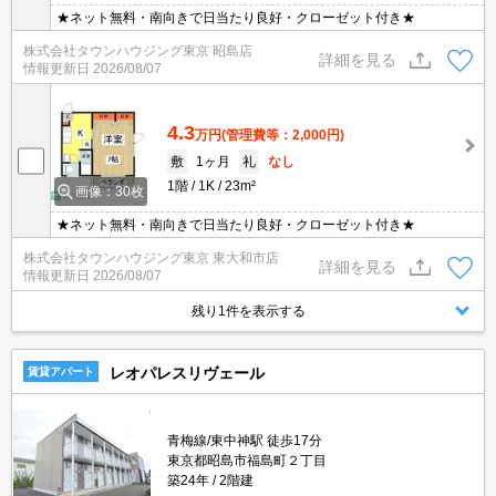
★ネット無料・南向きで日当たり良好・クローゼット付き★
株式会社タウンハウジング東京 昭島店
詳細を見る
情報更新日
2026/08/07
4.3
万円
(管理費等：2,000円)
敷
1ヶ月
礼
なし
1階
1K
23m²
画像：30枚
★ネット無料・南向きで日当たり良好・クローゼット付き★
株式会社タウンハウジング東京 東大和市店
詳細を見る
情報更新日
2026/08/07
残り1件を表示する
レオパレスリヴェール
賃貸アパート
青梅線/東中神駅 徒歩17分
東京都昭島市福島町２丁目
築24年
2階建