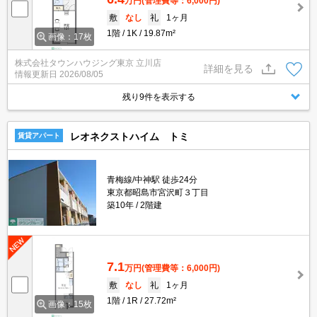
万円
(管理費等：6,000円)
敷
なし
礼
1ヶ月
1階
1K
19.87m²
画像：17枚
株式会社タウンハウジング東京 立川店
詳細を見る
情報更新日
2026/08/05
残り9件を表示する
レオネクストハイム トミ
賃貸アパート
青梅線/中神駅 徒歩24分
東京都昭島市宮沢町３丁目
築10年
2階建
7.1
万円
(管理費等：6,000円)
敷
なし
礼
1ヶ月
1階
1R
27.72m²
画像：15枚