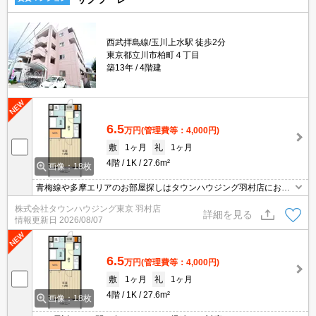
西武拝島線/玉川上水駅 徒歩2分
東京都立川市柏町４丁目
築13年
4階建
6.5
万円
(管理費等：4,000円)
敷
1ヶ月
礼
1ヶ月
4階
1K
27.6m²
画像：18枚
青梅線や多摩エリアのお部屋探しはタウンハウジング羽村店にお任
せを！ご来店時無料駐車場ご用意あります！
株式会社タウンハウジング東京 羽村店
詳細を見る
情報更新日
2026/08/07
6.5
万円
(管理費等：4,000円)
敷
1ヶ月
礼
1ヶ月
4階
1K
27.6m²
画像：18枚