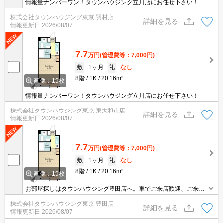
情報量ナンバーワン！タウンハウジング立川店にお任せ下さい！
株式会社タウンハウジング東京 羽村店
詳細を見る
情報更新日
2026/08/07
7.7
万円
(管理費等：7,000円)
敷
1ヶ月
礼
なし
8階
1K
20.16m²
画像：19枚
情報量ナンバーワン！タウンハウジング立川店にお任せ下さい！
株式会社タウンハウジング東京 東大和市店
詳細を見る
情報更新日
2026/08/07
7.7
万円
(管理費等：7,000円)
敷
1ヶ月
礼
なし
8階
1K
20.16m²
画像：19枚
お部屋探しはタウンハウジング豊田店へ。車でご来店歓迎、ご来店
用お客様駐車場あり！
株式会社タウンハウジング東京 豊田店
詳細を見る
情報更新日
2026/08/07