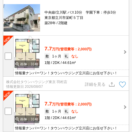
中央線/立川駅 バス10分 学園下車：停歩3分
東京都立川市栄町５丁目
築28年
2階建
7.7
万円
(管理費等：2,000円)
敷
1ヶ月
礼
なし
1階
2DK
44.61m²
画像：31枚
情報量ナンバーワン！タウンハウジング立川店にお任せ下さい！
株式会社タウンハウジング東京 羽村店
詳細を見る
情報更新日
2026/08/07
7.7
万円
(管理費等：2,000円)
敷
1ヶ月
礼
なし
1階
2DK
44.61m²
画像：31枚
情報量ナンバーワン！タウンハウジング立川店にお任せ下さい！