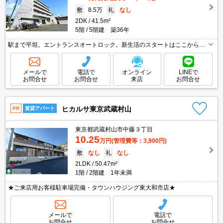
敷
8.5万
礼
なし
2DK
41.5m²
5階
5階建 築36年
駅まで平坦。エントランスオートロック。新生活のスタートはここから。
仲介手数料家賃の0.55ヶ月分(税込)。コンビニが近く(190m)買物便利。外
観タイル張り。駅まで徒歩8分圏内!。オススメ物件。
メールで
電話で
オンライン
LINEで
お問合せ
お問合せ
来店
お問合せ
ヒカルサ東京武蔵村山
PR
賃貸アパート
東京都武蔵村山市中藤３丁目
10.25
万円
(管理費等：3,900円)
敷
なし
礼
なし
2LDK
50.47m²
1階
2階建 1年未満
★ご来店用お客様駐車場完備・タウンハウジング東大和市店★
メールで
電話で
お問合せ
お問合せ