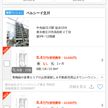
ベルシード立川
賃貸マンション
中央線/立川駅 徒歩10分
東京都立川市高松町２丁目
築3年
12階建
8.4
万円
(管理費等：10,000円)
敷
なし
礼
1ヶ月
6階
1K
21.9m²
画像：22枚
青梅線や多摩エリアのお部屋探し＆不動産売買はタウンハウジング
羽村店にお任せを！ご来店時無料駐車場ご用意あります！
株式会社タウンハウジング東京 羽村店
詳細を見る
情報更新日
2026/08/07
8.4
万円
(管理費等：10,000円)