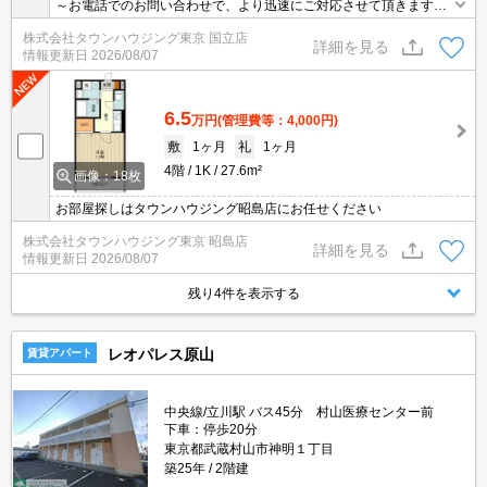
～お電話でのお問い合わせで、より迅速にご対応させて頂きます～
地域密着タウンハウジング【国立店】まで～
株式会社タウンハウジング東京 国立店
詳細を見る
情報更新日
2026/08/07
6.5
万円
(管理費等：4,000円)
敷
1ヶ月
礼
1ヶ月
4階
1K
27.6m²
画像：18枚
お部屋探しはタウンハウジング昭島店にお任せください
株式会社タウンハウジング東京 昭島店
詳細を見る
情報更新日
2026/08/07
残り4件を表示する
レオパレス原山
賃貸アパート
中央線/立川駅 バス45分 村山医療センター前
下車：停歩20分
東京都武蔵村山市神明１丁目
築25年
2階建