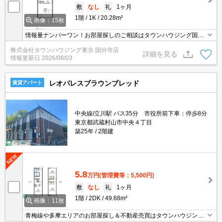
敷
なし
礼
1ヶ月
1階
1K
20.28m²
画像：15枚
情報量ナンバーワン！お部屋探しのご相談はタウンハウジング国分
寺店にお任せを！
株式会社タウンハウジング東京 国分寺店
詳細を見る
情報更新日
2026/08/03
レオパレスブラウンブレッド
賃貸アパート
中央線/立川駅 バス35分 市役所前下車：停歩8分
東京都武蔵村山市中央４丁目
築25年
2階建
5.8
万円
(管理費等：5,500円)
敷
なし
礼
1ヶ月
1階
2DK
49.68m²
画像：11枚
青梅線や多摩エリアのお部屋探し＆不動産売買はタウンハウジング