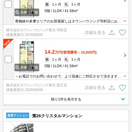
敷
1ヶ月
礼
1ヶ月
5階
1LDK
41.58m²
画像：17枚
青梅線や多摩エリアのお部屋探しはタウンハウジング羽村店にお任
せを！ご来店時無料駐車場ご用意あります！
株式会社タウンハウジング東京 羽村店
詳細を見る
情報更新日
2026/08/05
14.2
万円
(管理費等：10,000円)
敷
1ヶ月
礼
1ヶ月
5階
1LDK
41.58m²
画像：17枚
～お電話でのお問い合わせで、より迅速にご対応させて頂きます～
地域密着タウンハウジング【国立店】まで～
株式会社タウンハウジング東京 国立店
詳細を見る
情報更新日
2026/08/06
残り1件を表示する
第26クリスタルマンション
賃貸マンション