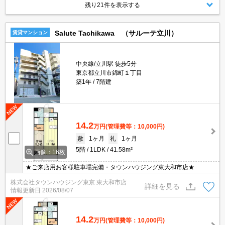
残り21件を表示する
Salute Tachikawa （サルーテ立川）
賃貸マンション
中央線/立川駅 徒歩5分
東京都立川市錦町１丁目
築1年
7階建
14.2
万円
(管理費等：10,000円)
敷
1ヶ月
礼
1ヶ月
5階
1LDK
41.58m²
画像：16枚
★ご来店用お客様駐車場完備・タウンハウジング東大和市店★
株式会社タウンハウジング東京 東大和市店
詳細を見る
情報更新日
2026/08/07
14.2
万円
(管理費等：10,000円)