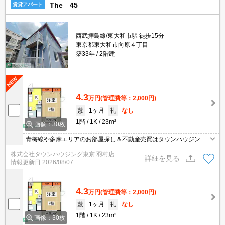
The 45
賃貸アパート
西武拝島線/東大和市駅 徒歩15分
東京都東大和市向原４丁目
築33年
2階建
4.3
万円
(管理費等：2,000円)
敷
1ヶ月
礼
なし
1階
1K
23m²
画像：30枚
青梅線や多摩エリアのお部屋探し＆不動産売買はタウンハウジング
羽村店にお任せを！ご来店時無料駐車場ご用意あります！
株式会社タウンハウジング東京 羽村店
詳細を見る
情報更新日
2026/08/07
4.3
万円
(管理費等：2,000円)
敷
1ヶ月
礼
なし
1階
1K
23m²
画像：30枚