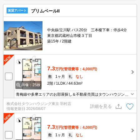
プリムベールII
賃貸アパート
中央線/立川駅 バス20分 三本榎下車：停歩4分
東京都武蔵村山市榎３丁目
築15年
2階建
7.3
万円
(管理費等：4,000円)
敷
1ヶ月
礼
なし
2階
1LDK
44.63m²
画像：25枚
青梅線や多摩エリアのお部屋探し＆不動産売買はタウンハウジング
羽村店にお任せを！ご来店時無料駐車場ご用意あります！
株式会社タウンハウジング東京 羽村店
詳細を見る
情報更新日
2026/08/07
7.3
万円
(管理費等：4,000円)
敷
1ヶ月
礼
なし