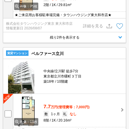
2階
1K
29.81m²
画像：25枚
★ご来店用お客様駐車場完備・タウンハウジング東大和市店★
株式会社タウンハウジング東京 東大和市店
詳細を見る
情報更新日
2026/08/07
残り2件を表示する
ベルファース立川
賃貸マンション
中央線/立川駅 徒歩7分
東京都立川市曙町３丁目
築18年
10階建
7.7
万円
(管理費等：7,000円)
敷
1ヶ月
礼
なし
8階
1K
20.16m²
画像：19枚