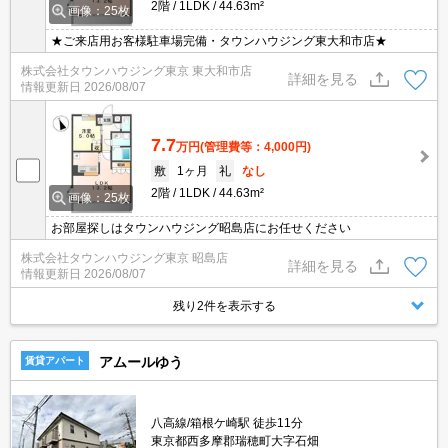
2階
1LDK
44.63m²
画像：25枚
★ご来店用お客様駐車場完備・タウンハウジング東大和市店★
株式会社タウンハウジング東京 東大和市店
詳細を見る
情報更新日
2026/08/07
7.7
万円
(管理費等：4,000円)
敷
1ヶ月
礼
なし
2階
1LDK
44.63m²
画像：25枚
お部屋探しはタウンハウジング昭島店にお任せください
株式会社タウンハウジング東京 昭島店
詳細を見る
情報更新日
2026/08/07
残り2件を表示する
アムールゆう
賃貸アパート
八高線/箱根ケ崎駅 徒歩11分
東京都西多摩郡瑞穂町大字石畑