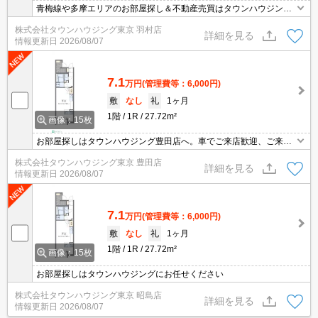
青梅線や多摩エリアのお部屋探し＆不動産売買はタウンハウジング
羽村店にお任せを！ご来店時無料駐車場ご用意あります！
株式会社タウンハウジング東京 羽村店
詳細を見る
情報更新日
2026/08/07
7.1
万円
(管理費等：6,000円)
敷
なし
礼
1ヶ月
1階
1R
27.72m²
画像：15枚
お部屋探しはタウンハウジング豊田店へ。車でご来店歓迎、ご来店
用お客様駐車場あり！
株式会社タウンハウジング東京 豊田店
詳細を見る
情報更新日
2026/08/07
7.1
万円
(管理費等：6,000円)
敷
なし
礼
1ヶ月
1階
1R
27.72m²
画像：15枚
お部屋探しはタウンハウジングにお任せください
株式会社タウンハウジング東京 昭島店
詳細を見る
情報更新日
2026/08/07