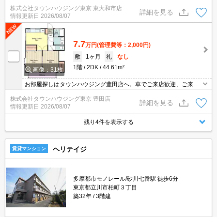
株式会社タウンハウジング東京 東大和市店
詳細を見る
情報更新日
2026/08/07
7.7
万円
(管理費等：2,000円)
敷
1ヶ月
礼
なし
1階
2DK
44.61m²
画像：31枚
お部屋探しはタウンハウジング豊田店へ。車でご来店歓迎、ご来店
用お客様駐車場あり！
株式会社タウンハウジング東京 豊田店
詳細を見る
情報更新日
2026/08/07
残り4件を表示する
ヘリテイジ
賃貸マンション
多摩都市モノレール/砂川七番駅 徒歩6分
東京都立川市柏町３丁目
築32年
3階建