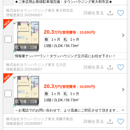
★ご来店用お客様駐車場完備・タウンハウジング東大和市店★
株式会社タウンハウジング東京 東大和市店
詳細を見る
情報更新日
2026/08/07
20.3
万円
(管理費等：10,000円)
敷
1ヶ月
礼
1ヶ月
13階
2LDK
56.73m²
画像：22枚
情報量ナンバーワン！タウンハウジング立川店にお任せ下さい！
株式会社タウンハウジング東京 立川店
詳細を見る
情報更新日
2026/08/07
20.3
万円
(管理費等：10,000円)
敷
1ヶ月
礼
1ヶ月
13階
2LDK
56.73m²
画像：22枚
～お電話でのお問い合わせで、より迅速にご対応させて頂きます～
地域密着タウンハウジングまで～
株式会社タウンハウジング東京 高幡不動店
詳細を見る
情報更新日
2026/08/07