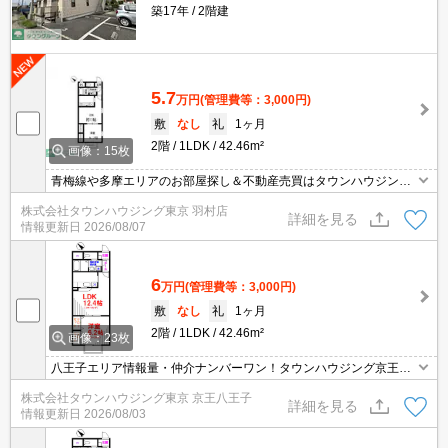
築17年
2階建
5.7
万円
(管理費等：3,000円)
敷
なし
礼
1ヶ月
2階
1LDK
42.46m²
画像：15枚
青梅線や多摩エリアのお部屋探し＆不動産売買はタウンハウジング
羽村店にお任せを！ご来店時無料駐車場ご用意あります！
株式会社タウンハウジング東京 羽村店
詳細を見る
情報更新日
2026/08/07
6
万円
(管理費等：3,000円)
敷
なし
礼
1ヶ月
2階
1LDK
42.46m²
画像：23枚
八王子エリア情報量・仲介ナンバーワン！タウンハウジング京王八
王子店です!お客様用駐車場もございますので車でのご来店も大歓迎
株式会社タウンハウジング東京 京王八王子
です！
詳細を見る
情報更新日
2026/08/03