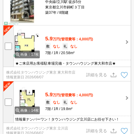
中央線/立川駅 徒歩5分
東京都立川市錦町３丁目
築37年
8階建
5.9
万円
(管理費等：4,000円)
敷
なし
礼
なし
7階
1R
20.58m²
画像：17枚
★ご来店用お客様駐車場完備・タウンハウジング東大和市店★
株式会社タウンハウジング東京 東大和市店
詳細を見る
情報更新日
2026/08/07
5.9
万円
(管理費等：4,000円)
敷
なし
礼
なし
7階
1R
19.8m²
画像：14枚
情報量ナンバーワン！タウンハウジング立川店にお任せ下さい！
株式会社タウンハウジング東京 立川店
詳細を見る
情報更新日
2026/08/07