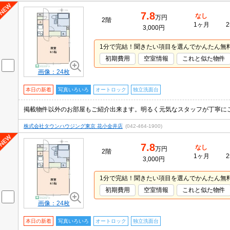
7.8
なし
万円
2階
1ヶ月
2
3,000円
1分で完結！聞きたい項目を選んでかんたん無
初期費用
空室情報
これと似た物件
画像：24枚
本日の新着
写真いろいろ
オートロック
独立洗面台
株式会社タウンハウジング東京 花小金井店
(042-464-1900)
7.8
なし
万円
2階
1ヶ月
2
3,000円
1分で完結！聞きたい項目を選んでかんたん無
初期費用
空室情報
これと似た物件
画像：24枚
本日の新着
写真いろいろ
オートロック
独立洗面台