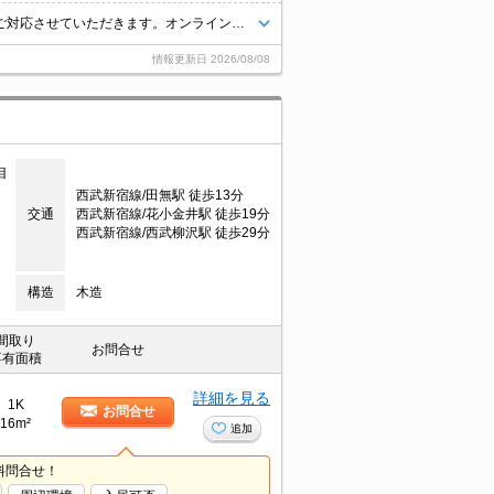
掲載物件以外のお部屋もご紹介出来ます。明るく元気なスタッフが丁寧にご対応させていただきます。オンラインで見学・接客可能です！お気軽にお問い合わせ下さい☆★
情報更新日
2026/08/08
目
西武新宿線/田無駅 徒歩13分
交通
西武新宿線/花小金井駅 徒歩19分
西武新宿線/西武柳沢駅 徒歩29分
構造
木造
間取り
お問合せ
専有面積
詳細を見る
1K
お問合せ
16m²
追加
料問合せ！