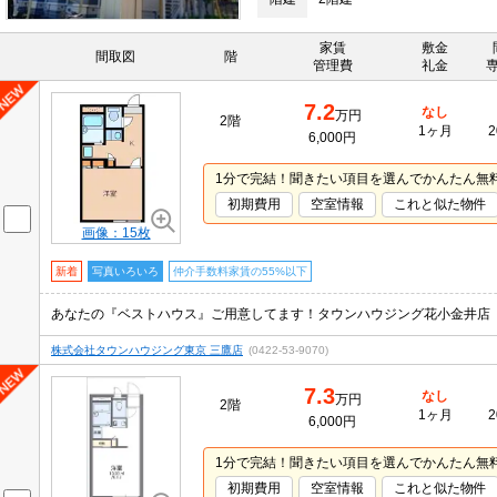
家賃
敷金
間取図
階
管理費
礼金
7.2
なし
万円
2階
1ヶ月
2
6,000円
1分で完結！聞きたい項目を選んでかんたん無
初期費用
空室情報
これと似た物件
画像：15枚
新着
写真いろいろ
仲介手数料家賃の55%以下
あなたの『ベストハウス』ご用意してます！タウンハウジング花小金井店
株式会社タウンハウジング東京 三鷹店
(0422-53-9070)
7.3
なし
万円
2階
1ヶ月
2
6,000円
1分で完結！聞きたい項目を選んでかんたん無
初期費用
空室情報
これと似た物件