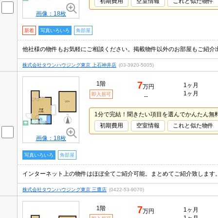
初期費用
空室情報
これと似た物件
画像：18枚
新着
写真いろいろ
角部屋
株式会社タウンハウジング東京 上石神井店
(03-3920-5005)
7
1階
1ヶ月
万円
1ヶ月
即入居可
--
1分で完結！聞きたい項目を選んでかんたん無
初期費用
空室情報
これと似た物件
画像：18枚
写真いろいろ
角部屋
株式会社タウンハウジング東京 三鷹店
(0422-53-9070)
7
1階
1ヶ月
万円