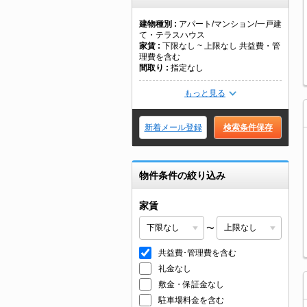
建物種別
アパート/マンション/一戸建
て・テラスハウス
家賃
下限なし ~ 上限なし 共益費・管
理費を含む
間取り
指定なし
もっと見る
新着メール登録
検索条件保存
物件条件の絞り込み
家賃
〜
共益費･管理費を含む
礼金なし
敷金・保証金なし
駐車場料金を含む