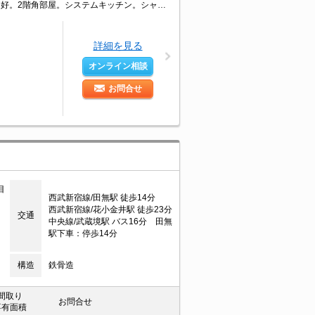
敷地内防犯カメラ設置。宅配ボックスあり。エレベーターあり。南向きで日当り良好。2階角部屋。システムキッチン。シャワー付独立洗面台。TVインターホン付き。浴室乾燥機付。温水洗浄便座付き。清掃費実費。
詳細を見る
オンライン相談
お問合せ
目
西武新宿線/田無駅 徒歩14分
西武新宿線/花小金井駅 徒歩23分
交通
中央線/武蔵境駅 バス16分 田無
駅下車：停歩14分
構造
鉄骨造
間取り
お問合せ
専有面積