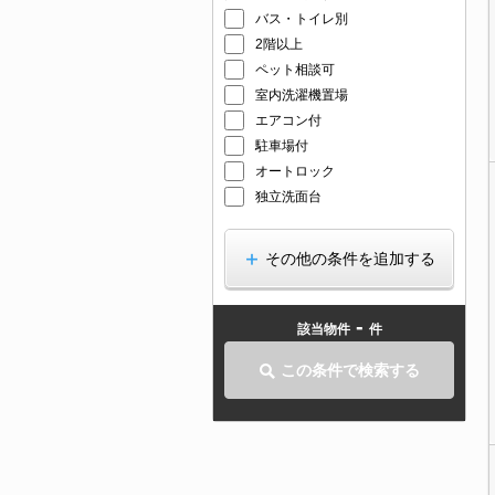
バス・トイレ別
2階以上
ペット相談可
室内洗濯機置場
エアコン付
駐車場付
オートロック
独立洗面台
その他の条件を追加する
-
該当物件
件
この条件で検索する