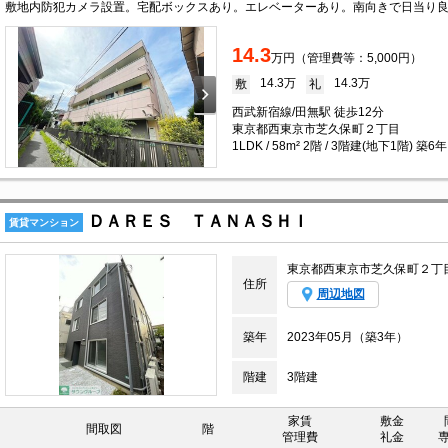
14.3
万円（管理費等：5,000円）
14.3万
14.3万
敷
礼
西武新宿線/田無駅 徒歩12分
東京都西東京市芝久保町２丁目
1LDK / 58m² 2階 / 3階建(地下1階) 築6年
ＤＡＲＥＳ ＴＡＮＡＳＨＩ
賃貸マンション
東京都西東京市芝久保町２丁
住所
周辺地図
築年
2023年05月（築3年）
階建
3階建
家賃
敷金
間取図
階
管理費
礼金