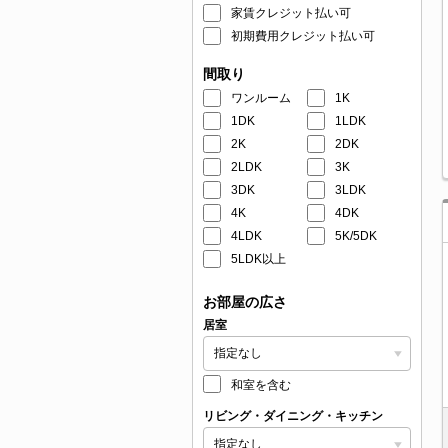
家賃クレジット払い可
初期費用クレジット払い可
間取り
ワンルーム
1K
1DK
1LDK
2K
2DK
2LDK
3K
3DK
3LDK
4K
4DK
4LDK
5K/5DK
5LDK以上
お部屋の広さ
居室
和室を含む
リビング・ダイニング・キッチン