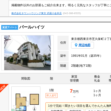
株式会社タウンハウジング東京 武蔵小金井店
(042-386-6535)
パールハイツ
賃貸アパート
東京都西東京市芝久保町２丁
住所
周辺地図
築年
1991年01月（築35年）
階建
2階建(地下1階)
家賃
敷金
間取図
階
管理費
礼金
7
1階
1ヶ月
万円
1ヶ月
即入居可
--
1分で完結！聞きたい項目を選んでかんたん無