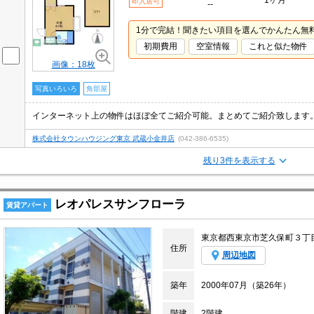
1ヶ月
即入居可
--
1分で完結！聞きたい項目を選んでかんたん無
初期費用
空室情報
これと似た物件
画像：18枚
写真いろいろ
角部屋
株式会社タウンハウジング東京 武蔵小金井店
(042-386-6535)
残り3件を表示する
レオパレスサンフローラ
賃貸アパート
東京都西東京市芝久保町３丁
住所
周辺地図
築年
2000年07月（築26年）
階建
2階建