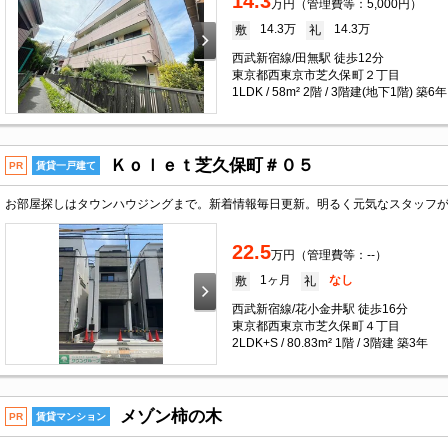
14.3
万円（管理費等：5,000円）
14.3万
14.3万
敷
礼
西武新宿線/田無駅 徒歩12分
東京都西東京市芝久保町２丁目
1LDK / 58m² 2階 / 3階建(地下1階) 築6年
Ｋｏｌｅｔ芝久保町＃０５
PR
賃貸一戸建て
22.5
万円（管理費等：--）
1ヶ月
なし
敷
礼
西武新宿線/花小金井駅 徒歩16分
東京都西東京市芝久保町４丁目
2LDK+S / 80.83m² 1階 / 3階建 築3年
メゾン柿の木
PR
賃貸マンション