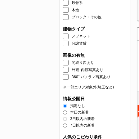
鉄骨系
木造
ブロック・その他
建物タイプ
メゾネット
分譲賃貸
画像の有無
間取り図あり
外観･内観写真あり
360° パノラマ写真あり
※一部エリア対象外(埼玉など)
情報公開日
指定なし
本日の新着
3日以内の新着
7日以内の新着
人気のこだわり条件