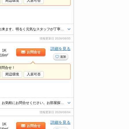
周辺環境
入居可否
他社様の物件もお気軽にご相談ください。掲載物件以外のお部屋もご紹介出来ます。明るく元気なスタッフが丁寧にご対応させていただきます。当店ならオンラインで見学・接客可能です！お気軽にお問い合わせ下さい☆★
情報更新日
2026/08/05
詳細を見る
1K
お問合せ
16m²
追加
料問合せ！
周辺環境
入居可否
インターネット上の物件はほぼ全てご紹介可能。まとめてご紹介致します。お気軽にお問合せください。お部屋探しは情報量地域ナンバー1のタウンハウジングまで。
情報更新日
2026/08/04
詳細を見る
1K
お問合せ