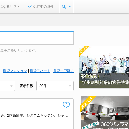
になるリスト
保存中の条件
写真をご覧いただけます。
賃貸マンション
|
賃貸アパート
|
賃貸一戸建て
表示件数
敷地内防犯カメラ設置。宅配ボックスあり。エレベーターあり。南向きで日当り良好。2階角部屋。システムキッチン。シャワー付独立洗面台。TVインターホン付き。浴室乾燥機付。温水洗浄便座付き。清掃費実費。