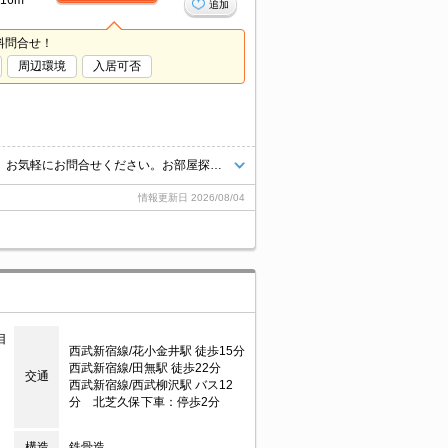
16m²
追加
料問合せ！
周辺環境
入居可否
インターネット上の物件はほぼ全てご紹介可能。まとめてご紹介致します。お気軽にお問合せください。お部屋探しは情報量地域ナンバー1のタウンハウジングまで。
情報更新日
2026/08/04
目
西武新宿線/花小金井駅 徒歩15分
西武新宿線/田無駅 徒歩22分
交通
西武新宿線/西武柳沢駅 バス12
分 北芝久保下車：停歩2分
構造
鉄骨造