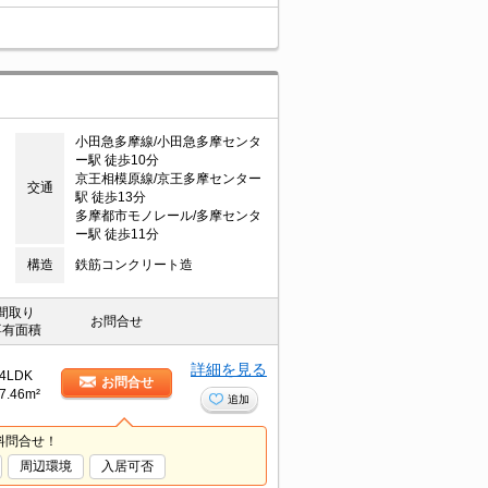
小田急多摩線/小田急多摩センタ
ー駅 徒歩10分
京王相模原線/京王多摩センター
交通
駅 徒歩13分
多摩都市モノレール/多摩センタ
ー駅 徒歩11分
構造
鉄筋コンクリート造
間取り
お問合せ
専有面積
詳細を見る
4LDK
お問合せ
7.46m²
追加
料問合せ！
周辺環境
入居可否