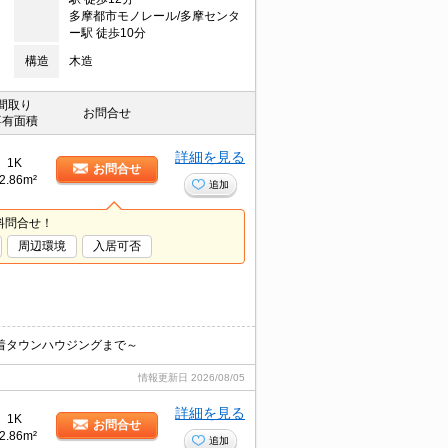
多摩都市モノレール/多摩センタ
ー駅 徒歩10分
構造
木造
間取り
お問合せ
専有面積
詳細を見る
1K
お問合せ
2.86m²
追加
料問合せ！
周辺環境
入居可否
着タウンハウジングまで～
情報更新日
2026/08/05
詳細を見る
1K
お問合せ
2.86m²
追加