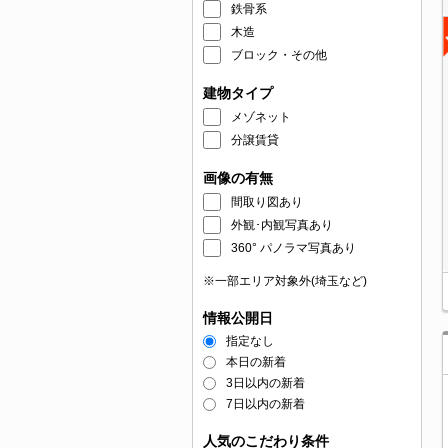
鉄骨系
木造
ブロック・その他
建物タイプ
メゾネット
分譲賃貸
画像の有無
間取り図あり
外観･内観写真あり
360° パノラマ写真あり
※一部エリア対象外(埼玉など)
情報公開日
指定なし
本日の新着
3日以内の新着
7日以内の新着
人気のこだわり条件