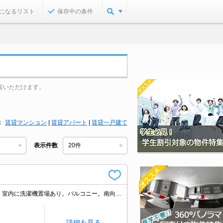
になるリスト
保存中の条件
覧いただけます。
賃貸マンション
|
賃貸アパート
|
賃貸一戸建て
表示件数
インターネット無料。鉄筋コンクリート造。TVインターホン付き。IH調理器付き。室内に洗濯機置場あり。バルコニー。南向き。都市ガス使用。引越指定業者あり。
詳細を見る