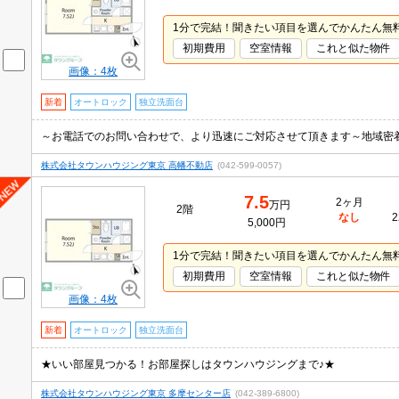
1分で完結！聞きたい項目を選んでかんたん無
初期費用
空室情報
これと似た物件
画像：4枚
新着
オートロック
独立洗面台
～お電話でのお問い合わせで、より迅速にご対応させて頂きます～地域密
株式会社タウンハウジング東京 高幡不動店
(042-599-0057)
7.5
2ヶ月
万円
2階
なし
2
5,000円
1分で完結！聞きたい項目を選んでかんたん無
初期費用
空室情報
これと似た物件
画像：4枚
新着
オートロック
独立洗面台
★いい部屋見つかる！お部屋探しはタウンハウジングまで♪★
株式会社タウンハウジング東京 多摩センター店
(042-389-6800)