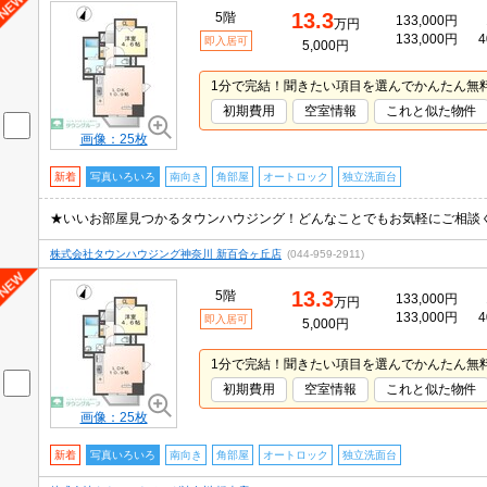
13.3
5階
133,000円
万円
133,000円
4
即入居可
5,000円
1分で完結！聞きたい項目を選んでかんたん無
初期費用
空室情報
これと似た物件
画像：25枚
新着
写真いろいろ
南向き
角部屋
オートロック
独立洗面台
★いいお部屋見つかるタウンハウジング！どんなことでもお気軽にご相談
株式会社タウンハウジング神奈川 新百合ヶ丘店
(044-959-2911)
13.3
5階
133,000円
万円
133,000円
4
即入居可
5,000円
1分で完結！聞きたい項目を選んでかんたん無
初期費用
空室情報
これと似た物件
画像：25枚
新着
写真いろいろ
南向き
角部屋
オートロック
独立洗面台