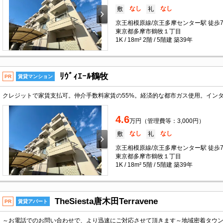
なし
なし
敷
礼
京王相模原線/京王多摩センター駅 徒歩
東京都多摩市鶴牧１丁目
1K / 18m² 2階 / 5階建 築39年
ﾘｳﾞｨｴｰﾙ鶴牧
PR
賃貸マンション
クレジットで家賃支払可。仲介手数料家賃の55%。経済的な都市ガス使用。イン
4.6
万円（管理費等：3,000円）
なし
なし
敷
礼
京王相模原線/京王多摩センター駅 徒歩
東京都多摩市鶴牧１丁目
1K / 18m² 5階 / 5階建 築39年
TheSiesta唐木田Terravene
PR
賃貸アパート
～お電話でのお問い合わせで、より迅速にご対応させて頂きます～地域密着タウ