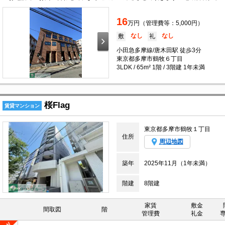
16
万円（管理費等：5,000円）
なし
なし
敷
礼
小田急多摩線/唐木田駅 徒歩3分
東京都多摩市鶴牧６丁目
3LDK / 65m² 1階 / 3階建 1年未満
桜Flag
賃貸マンション
東京都多摩市鶴牧１丁目
住所
周辺地図
築年
2025年11月（1年未満）
階建
8階建
家賃
敷金
間取図
階
管理費
礼金