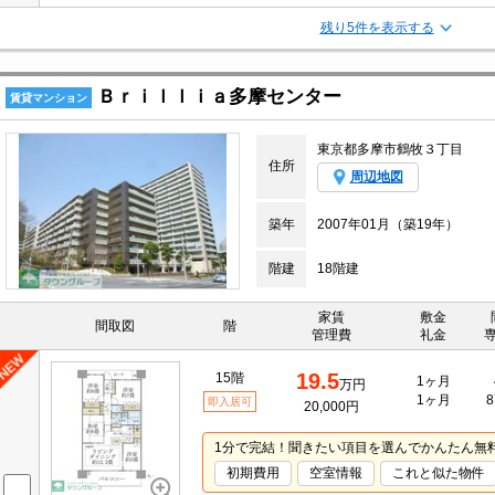
残り5件を表示する
Ｂｒｉｌｌｉａ多摩センター
賃貸マンション
東京都多摩市鶴牧３丁目
住所
周辺地図
築年
2007年01月（築19年）
階建
18階建
家賃
敷金
間取図
階
管理費
礼金
19.5
15階
1ヶ月
万円
1ヶ月
8
即入居可
20,000円
1分で完結！聞きたい項目を選んでかんたん無
初期費用
空室情報
これと似た物件