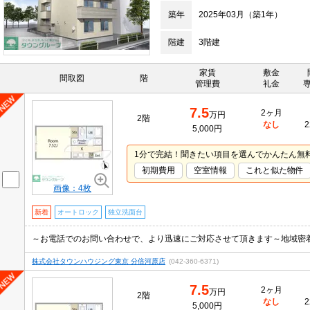
築年
2025年03月（築1年）
階建
3階建
家賃
敷金
間取図
階
管理費
礼金
7.5
2ヶ月
万円
2階
なし
2
5,000円
1分で完結！聞きたい項目を選んでかんたん無
初期費用
空室情報
これと似た物件
画像：4枚
新着
オートロック
独立洗面台
～お電話でのお問い合わせで、より迅速にご対応させて頂きます～地域密
株式会社タウンハウジング東京 分倍河原店
(042-360-6371)
7.5
2ヶ月
万円
2階
なし
2
5,000円