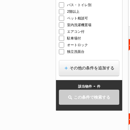
バス・トイレ別
2階以上
ペット相談可
室内洗濯機置場
エアコン付
駐車場付
オートロック
独立洗面台
その他の条件を追加する
-
該当物件
件
この条件で検索する