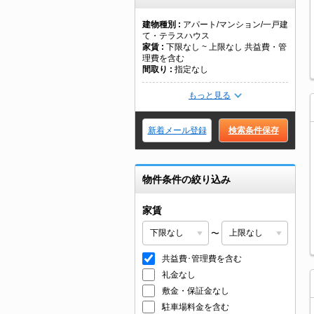
建物種別
アパート/マンション/一戸建
て・テラスハウス
家賃
下限なし ~ 上限なし 共益費・管
理費を含む
間取り
指定なし
もっと見る
新着メール登録
検索条件保存
物件条件の絞り込み
家賃
〜
共益費･管理費を含む
礼金なし
敷金・保証金なし
駐車場料金を含む