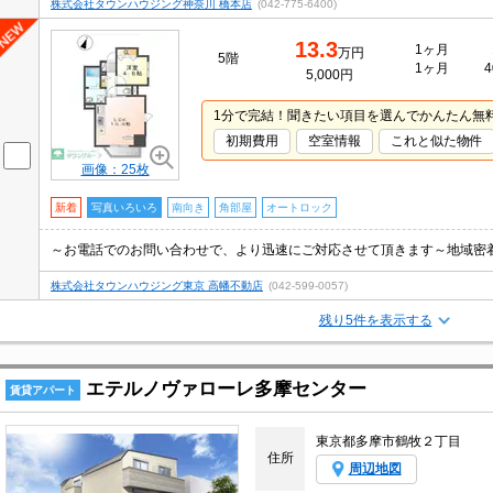
株式会社タウンハウジング神奈川 橋本店
(042-775-6400)
13.3
1ヶ月
万円
5階
1ヶ月
4
5,000円
1分で完結！聞きたい項目を選んでかんたん無
初期費用
空室情報
これと似た物件
画像：25枚
新着
写真いろいろ
南向き
角部屋
オートロック
～お電話でのお問い合わせで、より迅速にご対応させて頂きます～地域密
株式会社タウンハウジング東京 高幡不動店
(042-599-0057)
残り5件を表示する
エテルノヴァローレ多摩センター
賃貸アパート
東京都多摩市鶴牧２丁目
住所
周辺地図