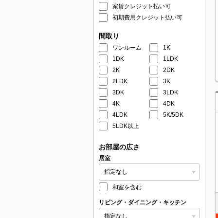
家賃クレジット払い可
初期費用クレジット払い可
間取り
ワンルーム
1K
1DK
1LDK
2K
2DK
2LDK
3K
3DK
3LDK
4K
4DK
4LDK
5K/5DK
5LDK以上
お部屋の広さ
居室
和室を含む
リビング・ダイニング・キッチン