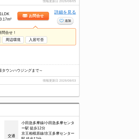
情報更新日
2026/08/05
詳細を見る
1LDK
お問合せ
0.17m²
追加
料問合せ！
周辺環境
入居可否
着タウンハウジングまで～
情報更新日
2026/08/03
小田急多摩線/小田急多摩センタ
ー駅 徒歩12分
京王相模原線/京王多摩センター
交通
駅 徒歩12分