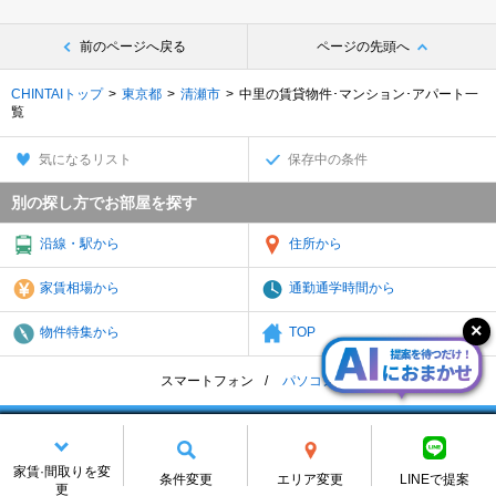
前のページへ戻る
ページの先頭へ
CHINTAIトップ
東京都
清瀬市
中里の賃貸物件･マンション･アパート一
覧
気になるリスト
保存中の条件
別の探し方でお部屋を探す
沿線・駅から
住所から
家賃相場から
通勤通学時間から
物件特集から
TOP
スマートフォン
パソコン
地域一覧
アーカイブ
サイトマップ
個人情報
免責
お問合せ
会社案内
家賃·間取りを変
条件変更
エリア変更
LINEで提案
(C) CHINTAI Corporation All rights reserved.
更