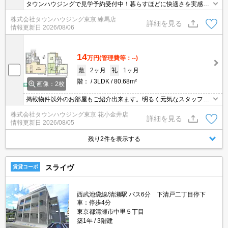
タウンハウジングで見学予約受付中！暮らすほどに快適さを実感で
きる設備仕様！駅前商業施設の多さ！日常の買い物に便利！
株式会社タウンハウジング東京 練馬店
詳細を見る
情報更新日
2026/08/06
14
万円
(管理費等：--)
敷
2ヶ月
礼
1ヶ月
階：
3LDK
80.68m²
画像：2枚
掲載物件以外のお部屋もご紹介出来ます。明るく元気なスタッフが
丁寧にご対応させていただきます。オンラインで見学・接客可能で
株式会社タウンハウジング東京 花小金井店
す！お気軽にお問い合わせ下さい☆★
詳細を見る
情報更新日
2026/08/05
残り2件を表示する
スライヴ
賃貸コーポ
西武池袋線/清瀬駅 バス6分 下清戸二丁目停下
車：停歩4分
東京都清瀬市中里５丁目
築1年
3階建