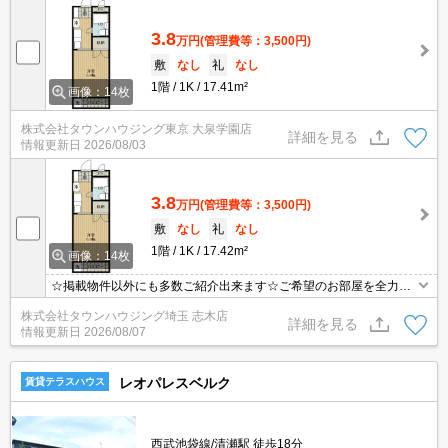
3.8
万円
(管理費等：3,500円)
敷
なし
礼
なし
1階
1K
17.41m²
画像：14枚
株式会社タウンハウジング東京 大泉学園店
詳細を見る
情報更新日
2026/08/03
3.8
万円
(管理費等：3,500円)
敷
なし
礼
なし
1階
1K
17.42m²
画像：14枚
☆掲載物件以外にも多数ご紹介出来ます☆ご希望のお部屋を全力で
お探しさせて頂きます♪
株式会社タウンハウジング埼玉 志木店
詳細を見る
情報更新日
2026/08/07
レオパレスベルク
賃貸テラスハウス
西武池袋線/清瀬駅 徒歩18分