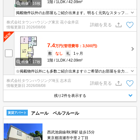
1階
1LDK
42.09m²
画像：16枚
掲載物件以外のお部屋もご紹介出来ます。明るく元気なスタッフが
丁寧にご対応させていただきます。オンラインで見学・接客可能で
株式会社タウンハウジング東京 花小金井店
す！お気軽にお問い合わせ下さい☆★
詳細を見る
情報更新日
2026/08/08
7.4
万円
(管理費等：3,500円)
敷
なし
礼
1ヶ月
1階
1LDK
42.09m²
画像：17枚
☆掲載物件以外にも多数ご紹介出来ます☆ご希望のお部屋を全力で
お探しさせて頂きます♪
株式会社タウンハウジング埼玉 志木店
詳細を見る
情報更新日
2026/08/08
残り2件を表示する
アムール ベルフルール
賃貸アパート
西武池袋線/秋津駅 徒歩15分
東京都清瀬市中里２丁目