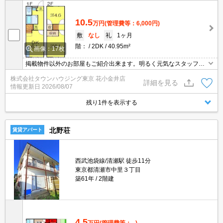
10.5
万円
(管理費等：6,000円)
敷
なし
礼
1ヶ月
階：
2DK
40.95m²
画像：17枚
掲載物件以外のお部屋もご紹介出来ます。明るく元気なスタッフが
丁寧にご対応させていただきます。オンラインで見学・接客可能で
株式会社タウンハウジング東京 花小金井店
す！お気軽にお問い合わせ下さい☆★
詳細を見る
情報更新日
2026/08/07
残り1件を表示する
北野荘
賃貸アパート
西武池袋線/清瀬駅 徒歩11分
東京都清瀬市中里３丁目
築61年
2階建
4.5
万円
(管理費等：--)