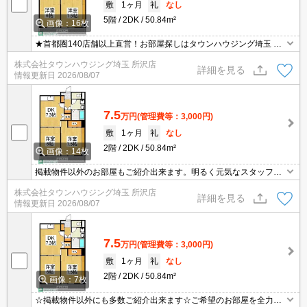
敷
1ヶ月
礼
なし
5階
2DK
50.84m²
画像：16枚
★首都圏140店舗以上直営！お部屋探しはタウンハウジング埼玉 所
沢店へ★
株式会社タウンハウジング埼玉 所沢店
詳細を見る
情報更新日
2026/08/07
7.5
万円
(管理費等：3,000円)
敷
1ヶ月
礼
なし
2階
2DK
50.84m²
画像：14枚
掲載物件以外のお部屋もご紹介出来ます。明るく元気なスタッフが
丁寧にご対応させていただきます。オンラインで見学・接客可能で
株式会社タウンハウジング埼玉 所沢店
す！お気軽にお問い合わせ下さい☆★
詳細を見る
情報更新日
2026/08/07
7.5
万円
(管理費等：3,000円)
敷
1ヶ月
礼
なし
2階
2DK
50.84m²
画像：7枚
☆掲載物件以外にも多数ご紹介出来ます☆ご希望のお部屋を全力で