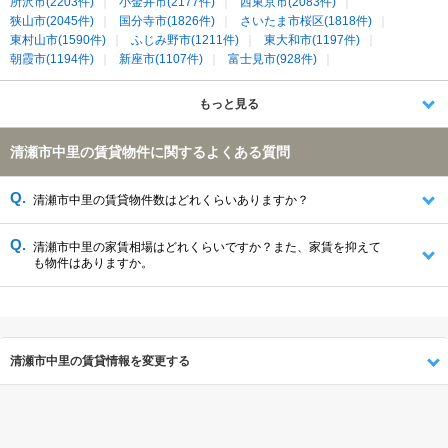
所沢市(2203件)
小金井市(2177件)
西東京市(2083件)
狭山市(2045件)
国分寺市(1826件)
さいたま市桜区(1818件)
東村山市(1590件)
ふじみ野市(1211件)
東大和市(1197件)
朝霞市(1194件)
新座市(1107件)
富士見市(928件)
和光市(686件)
清瀬市(649件)
東久留米市(600件)
志木市(518件)
入間郡三芳町(36件)
もっと見る
清瀬市中里の賃貸物件に関するよくある質問
清瀬市中里の賃貸物件数はどれくらいありますか？
清瀬市中里の家賃相場はどれくらいですか？また、家賃を抑えて
も物件はありますか。
清瀬市中里の賃貸情報を変更する