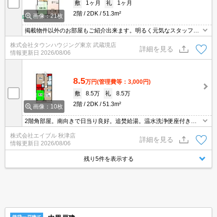
敷
1ヶ月
礼
1ヶ月
2階
2DK
51.3m²
画像：21枚
掲載物件以外のお部屋もご紹介出来ます。明るく元気なスタッフが
丁寧にご対応させていただきます。オンラインで見学・接客可能で
株式会社タウンハウジング東京 武蔵境店
す！お気軽にお問い合わせ下さい☆★
詳細を見る
情報更新日
2026/08/06
8.5
万円
(管理費等：3,000円)
敷
8.5万
礼
8.5万
2階
2DK
51.3m²
画像：10枚
2階角部屋。南向きで日当り良好。追焚給湯。温水洗浄便座付き。
システムキッチン。カウンターキッチン。エアコン1基付き。バル
株式会社エイブル 秋津店
コニー。新生活のスタートはここから。仲介手数料家賃の0.55ヵ月
詳細を見る
情報更新日
2026/08/06
分。
残り5件を表示する