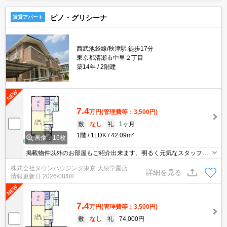
ピノ・グリシーナ
賃貸アパート
西武池袋線/秋津駅 徒歩17分
東京都清瀬市中里２丁目
築14年
2階建
7.4
万円
(管理費等：3,500円)
敷
なし
礼
1ヶ月
1階
1LDK
42.09m²
画像：16枚
掲載物件以外のお部屋もご紹介出来ます。明るく元気なスタッフが
丁寧にご対応させていただきます。オンラインで見学・接客可能で
株式会社タウンハウジング東京 大泉学園店
す！お気軽にお問い合わせ下さい☆★
詳細を見る
情報更新日
2026/08/08
7.4
万円
(管理費等：3,500円)
敷
なし
礼
74,000円