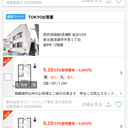
詳細を見る
情報更新日
2026/08/08
TOKYOβ清瀬
賃貸アパート
西武池袋線/清瀬駅 徒歩13分
東京都清瀬市中里１丁目
築9年
2階建
5.15
万円
(管理費等：5,000円)
敷
なし
礼
なし
1階
1R
7.2m²
画像：7枚
掲載物件以外のお部屋もご紹介出来ます。明るく元気なスタッフが
丁寧にご対応させていただきます。オンラインで見学・接客可能で
株式会社タウンハウジング東京 花小金井店
す！お気軽にお問い合わせ下さい☆★
詳細を見る
情報更新日
2026/08/08
5.15
万円
(管理費等：5,000円)