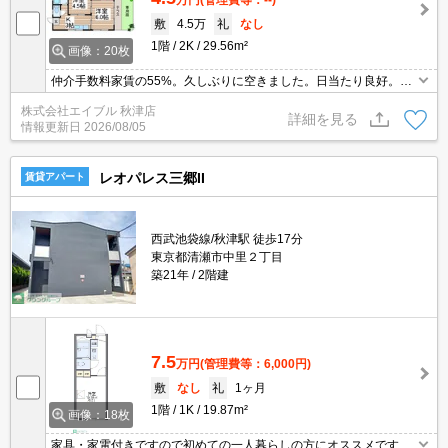
敷
4.5万
礼
なし
1階
2K
29.56m²
画像：20枚
仲介手数料家賃の55%。久しぶりに空きました。日当たり良好。駅
まで平坦。うれしい礼金0!。コンビニが近く(240m)買物便利。角部
株式会社エイブル 秋津店
屋。ぜひお問い合わせください。
詳細を見る
情報更新日
2026/08/05
レオパレス三郷II
賃貸アパート
西武池袋線/秋津駅 徒歩17分
東京都清瀬市中里２丁目
築21年
2階建
7.5
万円
(管理費等：6,000円)
敷
なし
礼
1ヶ月
1階
1K
19.87m²
画像：18枚
家具・家電付きですので初めての一人暮らしの方にオススメです。