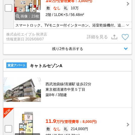
10
万円
(管理費等：3,000円)
敷
なし
礼
10万
2階
1LDK+S
56.48m²
画像：23枚
スマートロック。TVモニター付インターホン。浴室乾燥機付。追い
焚き付き。システムキッチン。インターネット無料。シャワー付独
株式会社エイブル 秋津店
立洗面台。納戸3.2帖付。詳細はお問い合わせください。退去時の清
詳細を見る
情報更新日
2026/08/07
掃費実費。
残り2件を表示する
キャトルセゾンA
賃貸アパート
西武池袋線/清瀬駅 徒歩22分
東京都清瀬市中里５丁目
築8年
3階建
11.9
万円
(管理費等：8,000円)
敷
なし
礼
214,000円