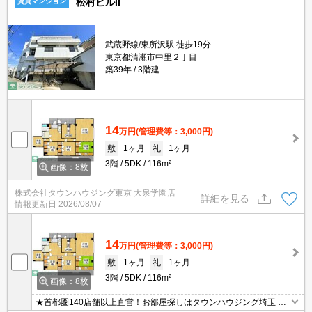
松村ビルII
賃貸マンション
武蔵野線/東所沢駅 徒歩19分
東京都清瀬市中里２丁目
築39年
3階建
14
万円
(管理費等：3,000円)
敷
1ヶ月
礼
1ヶ月
3階
5DK
116m²
画像：8枚
株式会社タウンハウジング東京 大泉学園店
詳細を見る
情報更新日
2026/08/07
14
万円
(管理費等：3,000円)
敷
1ヶ月
礼
1ヶ月
3階
5DK
116m²
画像：8枚
★首都圏140店舗以上直営！お部屋探しはタウンハウジング埼玉 所