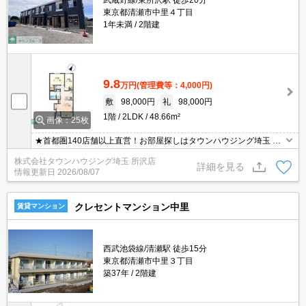
武蔵野線/東所沢駅 徒歩20分
東京都清瀬市中里４丁目
1年未満
2階建
9.8
万円
(管理費等：4,000円)
敷
98,000円
礼
98,000円
1階
2LDK
48.66m²
画像：25枚
★首都圏140店舗以上直営！お部屋探しはタウンハウジング埼玉 所
沢店へ★
株式会社タウンハウジング埼玉 所沢店
詳細を見る
情報更新日
2026/08/07
クレセントマンション中里
賃貸マンション
西武池袋線/清瀬駅 徒歩15分
東京都清瀬市中里３丁目
築37年
2階建