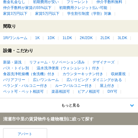
敷金礼金なし
初期費用が安い
フリーレント
仲介手数料無料
仲介手数料が家賃の55%以下
初期費用クレジット払い可能
家賃3万円以下
家賃5万円以下
学生割引制度（学割）対象
間取り
1R/ワンルーム
1K
1DK
1LDK
2K/2DK
2LDK
3LDK
設備・こだわり
新築・築浅
リフォーム・リノベーション済み
デザイナーズ
バス・トイレ別
温水洗浄便座（ウォシュレット）付き
食器洗浄乾燥機（食洗機）付き
カウンターキッチン付き
収納重視
バリアフリー
広いワンルーム
広いリビング・ダイニングがある
ベランダ・バルコニー付き
ルーフバルコニー付き
屋上付き
ペット可・ペット相談可
楽器相談可
ピアノ相談可
DIY可
もっと見る
清瀬市中里の賃貸物件を建物種別に絞って探す
アパート