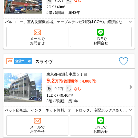
敷
7.5万
礼
なし
2DK
40m²
5階
5階建 築43年
バルコニー。室内洗濯機置場。ケーブルテレビ対応(J:COM)。経済的な都
市ガス使用。ペット飼育の場合、敷金1ヵ月分増。仲介手数料家賃の0.55
ヵ月分。TVインターホン付き。シャワー付独立洗面台。
メールで
LINEで
お問合せ
お問合せ
スライヴ
PR
賃貸コーポ
東京都清瀬市中里５丁目
9.2
万円
(管理費等：4,000円)
敷
9.2万
礼
なし
1LDK
40.46m²
3階
3階建 築1年
ペット応相談。インターネット無料。オートロック。宅配ボックスあり。
TVインターホン付き。都市ガス使用。独立洗面化粧台付き。ペット飼育の
場合、敷金1ヵ月分増。
メールで
LINEで
お問合せ
お問合せ