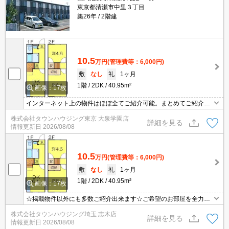
東京都清瀬市中里３丁目
築26年
2階建
10.5
万円
(管理費等：6,000円)
敷
なし
礼
1ヶ月
1階
2DK
40.95m²
画像：17枚
インターネット上の物件はほぼ全てご紹介可能。まとめてご紹介致
します。お気軽にお問合せください。お部屋探しは情報量地域ナン
株式会社タウンハウジング東京 大泉学園店
バー1のタウンハウジングまで。
詳細を見る
情報更新日
2026/08/08
10.5
万円
(管理費等：6,000円)
敷
なし
礼
1ヶ月
1階
2DK
40.95m²
画像：17枚
☆掲載物件以外にも多数ご紹介出来ます☆ご希望のお部屋を全力で
お探しさせて頂きます♪
株式会社タウンハウジング埼玉 志木店
詳細を見る
情報更新日
2026/08/08