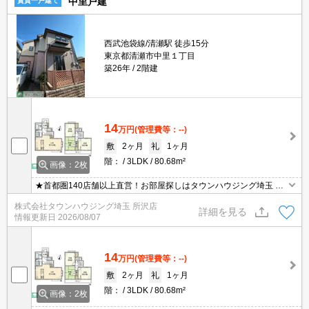
中里戸建
賃貸一戸建て
西武池袋線/清瀬駅 徒歩15分
東京都清瀬市中里１丁目
築26年
2階建
14
万円
(管理費等：--)
敷
2ヶ月
礼
1ヶ月
階：
3LDK
80.68m²
画像：2枚
★首都圏140店舗以上直営！お部屋探しはタウンハウジング埼玉 所
沢店へ★
株式会社タウンハウジング埼玉 所沢店
詳細を見る
情報更新日
2026/08/07
14
万円
(管理費等：--)
敷
2ヶ月
礼
1ヶ月
階：
3LDK
80.68m²
画像：2枚