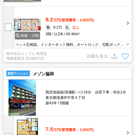
9.2
万円
(管理費等：4,000円)
敷
9.2万
礼
なし
3階
1LDK
40.46m²
画像：23枚
ペット応相談。インターネット無料。オートロック。宅配ボックス
あり。TVインターホン付き。都市ガス使用。独立洗面化粧台付き。
株式会社エイブル 秋津店
ペット飼育の場合、敷金1ヵ月分増。
詳細を見る
情報更新日
2026/07/29
メゾン協和
賃貸マンション
西武池袋線/清瀬駅 バス16分 台田下車：停歩1分
東京都清瀬市中里６丁目
築43年
5階建
7.5
万円
(管理費等：3,000円)