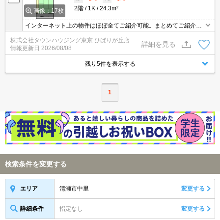
2階
1K
24.3m²
画像：17枚
インターネット上の物件はほぼ全てご紹介可能。まとめてご紹介致
します。お気軽にお問合せください。お部屋探しは情報量地域ナン
株式会社タウンハウジング東京 ひばりが丘店
バー1のタウンハウジングまで。
詳細を見る
情報更新日
2026/08/08
残り5件を表示する
1
検索条件を変更する
清瀬市中里
変更する
エリア
詳細条件
指定なし
変更する