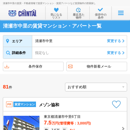
清瀬市中里の賃貸・不動産情報で賃貸マンション・賃貸アパートなど賃貸物件の部屋探し
お部屋を探す
気になる
最近見た
保存中の
リスト
物件
条件
沿線・駅から
清瀬市中里の賃貸マンション・アパート一覧
住所から
家賃相場から
清瀬市中里
変更する
エリア
通勤通学時間から
詳細条件
指定なし
変更する
物件特集から
条件保存
物件新着メール
不動産会社から
TOP
81
件
メゾン協和
PR
賃貸マンション
東京都清瀬市中里6丁目
7.5
万円
(管理費等：3,000円)