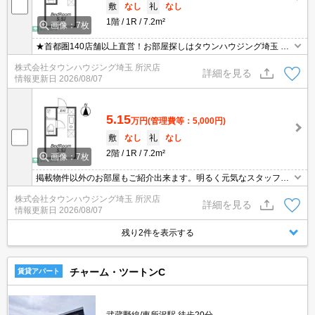
敷
なし
礼
なし
1階
1R
7.2m²
画像：7枚
★首都圏140店舗以上直営！お部屋探しはタウンハウジング埼玉 所
沢店へ★
株式会社タウンハウジング埼玉 所沢店
詳細を見る
情報更新日
2026/08/07
5.15
万円
(管理費等：5,000円)
敷
なし
礼
なし
2階
1R
7.2m²
画像：7枚
掲載物件以外のお部屋もご紹介出来ます。明るく元気なスタッフが
丁寧にご対応させていただきます。オンラインで見学・接客可能で
株式会社タウンハウジング埼玉 所沢店
す！お気軽にお問い合わせ下さい☆★
詳細を見る
情報更新日
2026/08/07
残り2件を表示する
チャーム・ツートンC
賃貸アパート