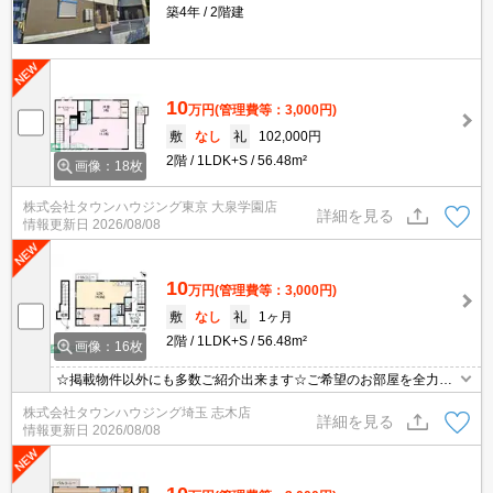
築4年
2階建
10
万円
(管理費等：3,000円)
敷
なし
礼
102,000円
2階
1LDK+S
56.48m²
画像：18枚
株式会社タウンハウジング東京 大泉学園店
詳細を見る
情報更新日
2026/08/08
10
万円
(管理費等：3,000円)
敷
なし
礼
1ヶ月
2階
1LDK+S
56.48m²
画像：16枚
☆掲載物件以外にも多数ご紹介出来ます☆ご希望のお部屋を全力で
お探しさせて頂きます♪
株式会社タウンハウジング埼玉 志木店
詳細を見る
情報更新日
2026/08/08