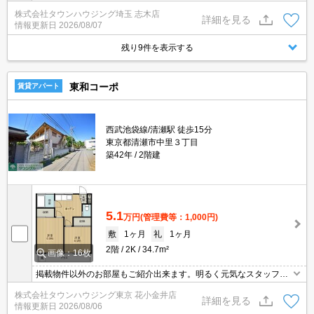
お探しさせて頂きます♪
株式会社タウンハウジング埼玉 志木店
詳細を見る
情報更新日
2026/08/07
残り9件を表示する
東和コーポ
賃貸アパート
西武池袋線/清瀬駅 徒歩15分
東京都清瀬市中里３丁目
築42年
2階建
5.1
万円
(管理費等：1,000円)
敷
1ヶ月
礼
1ヶ月
2階
2K
34.7m²
画像：16枚
掲載物件以外のお部屋もご紹介出来ます。明るく元気なスタッフが
丁寧にご対応させていただきます。オンラインで見学・接客可能で
株式会社タウンハウジング東京 花小金井店
す！お気軽にお問い合わせ下さい☆★
詳細を見る
情報更新日
2026/08/06