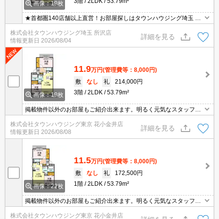
3階
2LDK
53.79m²
画像：19枚
★首都圏140店舗以上直営！お部屋探しはタウンハウジング埼玉 所
沢店へ★
株式会社タウンハウジング埼玉 所沢店
詳細を見る
情報更新日
2026/08/04
11.9
万円
(管理費等：8,000円)
敷
なし
礼
214,000円
3階
2LDK
53.79m²
画像：19枚
掲載物件以外のお部屋もご紹介出来ます。明るく元気なスタッフが
丁寧にご対応させていただきます。オンラインで見学・接客可能で
株式会社タウンハウジング東京 花小金井店
す！お気軽にお問い合わせ下さい☆★
詳細を見る
情報更新日
2026/08/08
11.5
万円
(管理費等：8,000円)
敷
なし
礼
172,500円
1階
2LDK
53.79m²
画像：22枚
掲載物件以外のお部屋もご紹介出来ます。明るく元気なスタッフが
丁寧にご対応させていただきます。オンラインで見学・接客可能で
株式会社タウンハウジング東京 花小金井店
す！お気軽にお問い合わせ下さい☆★