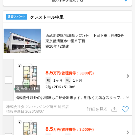
残り1件を表示する
クレストール中里
賃貸アパート
西武池袋線/清瀬駅 バス7分 下田下車：停歩2分
東京都清瀬市中里５丁目
築26年
2階建
8.5
万円
(管理費等：3,000円)
敷
1ヶ月
礼
1ヶ月
2階
2DK
51.3m²
画像：21枚
掲載物件以外のお部屋もご紹介出来ます。明るく元気なスタッフが
丁寧にご対応させていただきます。オンラインで見学・接客可能で
株式会社タウンハウジング埼玉 所沢店
す！お気軽にお問い合わせ下さい☆★
詳細を見る
情報更新日
2026/08/07
8.5
万円
(管理費等：3,000円)