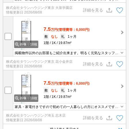
ご契約金のクレジット決済可！賃貸のお部屋探しはタウンハウジン
株式会社タウンハウジング東京 大泉学園店
グひばりヶ丘店へ
詳細を見る
情報更新日
2026/08/08
7.5
万円
(管理費等：6,000円)
敷
なし
礼
1ヶ月
1階
1K
19.87m²
画像：18枚
掲載物件以外のお部屋もご紹介出来ます。明るく元気なスタッフが
丁寧にご対応させていただきます。オンラインで見学・接客可能で
株式会社タウンハウジング東京 花小金井店
す！お気軽にお問い合わせ下さい☆★
詳細を見る
情報更新日
2026/08/08
7.5
万円
(管理費等：6,000円)
敷
なし
礼
1ヶ月
1階
1K
19.87m²
画像：18枚
家具・家電付きですので初めての一人暮らしの方にオススメです。
ご契約金のクレジット決済可！賃貸のお部屋探しはタウンハウジン
株式会社タウンハウジング埼玉 志木店
グひばりヶ丘店へ
詳細を見る
情報更新日
2026/08/08