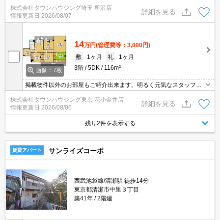
沢店へ★
株式会社タウンハウジング埼玉 所沢店
詳細を見る
情報更新日
2026/08/07
14
万円
(管理費等：3,000円)
敷
1ヶ月
礼
1ヶ月
3階
5DK
116m²
画像：7枚
掲載物件以外のお部屋もご紹介出来ます。明るく元気なスタッフが
丁寧にご対応させていただきます。オンラインで見学・接客可能で
株式会社タウンハウジング東京 花小金井店
す！お気軽にお問い合わせ下さい☆★
詳細を見る
情報更新日
2026/08/06
残り2件を表示する
サンライズコーポ
賃貸アパート
西武池袋線/清瀬駅 徒歩14分
東京都清瀬市中里３丁目
築41年
2階建