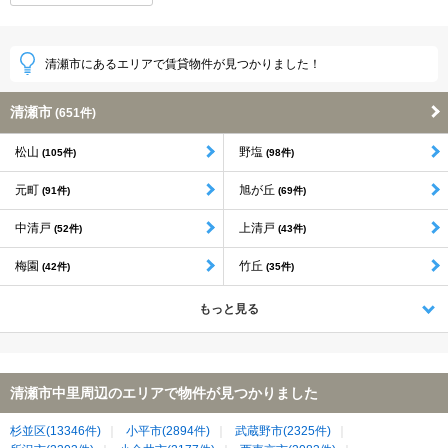
清瀬市にあるエリアで賃貸物件が見つかりました！
清瀬市
(651件)
松山
野塩
(105件)
(98件)
元町
旭が丘
(91件)
(69件)
中清戸
上清戸
(52件)
(43件)
梅園
竹丘
(42件)
(35件)
もっと見る
清瀬市中里周辺のエリアで物件が見つかりました
杉並区(13346件)
小平市(2894件)
武蔵野市(2325件)