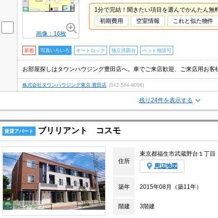
1分で完結！聞きたい項目を選んでかんたん無
初期費用
空室情報
これと似た物件
画像：16枚
新着
写真いろいろ
オートロック
独立洗面台
ペット相談可
お部屋探しはタウンハウジング豊田店へ。車でご来店歓迎、ご来店用お客
株式会社タウンハウジング東京 豊田店
(042-584-9006)
残り24件を表示する
ブリリアント コスモ
賃貸アパート
東京都福生市武蔵野台１丁目
住所
周辺地図
築年
2015年08月（築11年）
階建
3階建