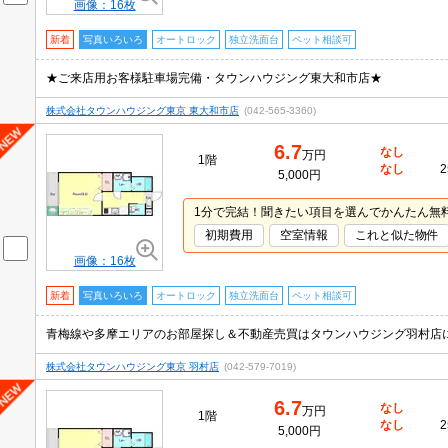
画像：16枚
新着
写真いろいろ
オートロック
独立洗面台
ペット相談可
★ご来店用お客様駐車場完備・タウンハウジング東大和市店★
株式会社タウンハウジング東京 東大和市店
(042-565-3360)
6.7
なし
万円
1階
なし
2
5,000円
1分で完結！聞きたい項目を選んでかんたん無
初期費用
空室情報
これと似た物件
画像：16枚
新着
写真いろいろ
オートロック
独立洗面台
ペット相談可
株式会社タウンハウジング東京 羽村店
(042-579-7019)
6.7
なし
万円
1階
なし
2
5,000円