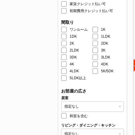
家賃クレジット払い可
初期費用クレジット払い可
間取り
ワンルーム
1K
1DK
1LDK
2K
2DK
2LDK
3K
3DK
3LDK
4K
4DK
4LDK
5K/5DK
5LDK以上
お部屋の広さ
居室
和室を含む
リビング・ダイニング・キッチン