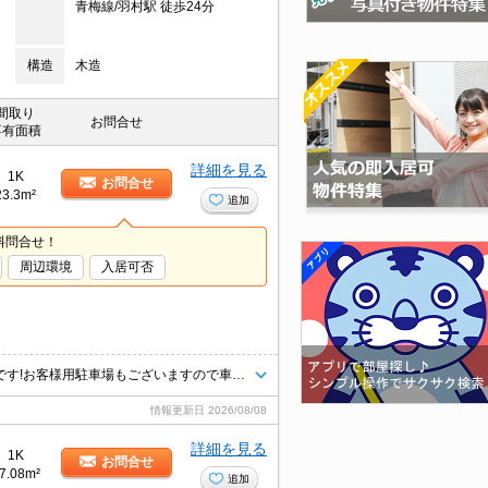
青梅線/羽村駅 徒歩24分
構造
木造
間取り
お問合せ
専有面積
詳細を見る
1K
お問合せ
23.3m²
追加
料問合せ！
周辺環境
入居可否
八王子エリア情報量・仲介ナンバーワン！タウンハウジング京王八王子店です!お客様用駐車場もございますので車でのご来店も大歓迎です！
情報更新日
2026/08/08
詳細を見る
1K
お問合せ
7.08m²
追加