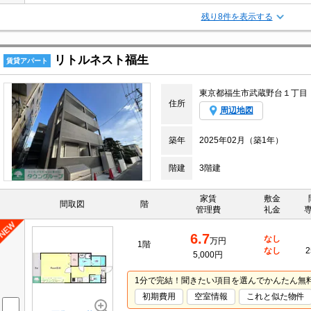
残り8件を表示する
リトルネスト福生
賃貸アパート
東京都福生市武蔵野台１丁目
住所
周辺地図
築年
2025年02月（築1年）
階建
3階建
家賃
敷金
間取図
階
管理費
礼金
6.7
なし
万円
1階
なし
2
5,000円
1分で完結！聞きたい項目を選んでかんたん無
初期費用
空室情報
これと似た物件