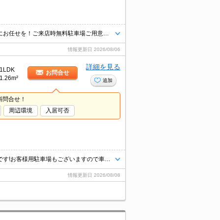
青梅線や多摩エリアのお部屋探し＆不動産売買はタウンハウジング羽村店にお任せを！ご来店時無料駐車場ご用意あります！
情報更新日
2026/08/06
詳細を見る
1LDK
お問合せ
1.26m²
追加
料問合せ！
周辺環境
入居可否
八王子エリア情報量・仲介ナンバーワン！タウンハウジング京王八王子店です!お客様用駐車場もございますので車でのご来店も大歓迎です！
情報更新日
2026/08/08