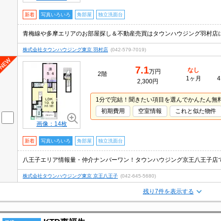
新着
写真いろいろ
角部屋
独立洗面台
株式会社タウンハウジング東京 羽村店
(042-579-7019)
7.1
なし
万円
2階
1ヶ月
4
2,300円
1分で完結！聞きたい項目を選んでかんたん無
初期費用
空室情報
これと似た物件
画像：14枚
新着
写真いろいろ
角部屋
独立洗面台
株式会社タウンハウジング東京 京王八王子
(042-645-5680)
残り7件を表示する