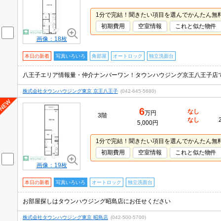
1分で完結！聞きたい項目を選んでかんたん無
初期費用
空室情報
これと似た物件
画像：18枚
本日の新着
写真いろいろ
角部屋
オートロック
独立洗面台
株式会社タウンハウジング東京 京王八王子
(042-645-5680)
6
なし
万円
3階
なし
5,000円
1分で完結！聞きたい項目を選んでかんたん無
初期費用
空室情報
これと似た物件
画像：19枚
本日の新着
写真いろいろ
オートロック
独立洗面台
お部屋探しはタウンハウジング昭島店にお任せください
株式会社タウンハウジング東京 昭島店
(042-500-5700)