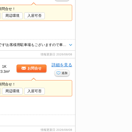
料問合せ！
周辺環境
入居可否
八王子エリア情報量・仲介ナンバーワン！タウンハウジング京王八王子店です!お客様用駐車場もございますので車でのご来店も大歓迎です！
情報更新日
2026/08/08
詳細を見る
1K
お問合せ
23.3m²
追加
料問合せ！
周辺環境
入居可否
情報更新日
2026/08/08