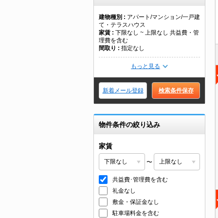
建物種別
アパート/マンション/一戸建
て・テラスハウス
家賃
下限なし ~ 上限なし 共益費・管
理費を含む
間取り
指定なし
もっと見る
新着メール登録
検索条件保存
物件条件の絞り込み
家賃
〜
共益費･管理費を含む
礼金なし
敷金・保証金なし
駐車場料金を含む