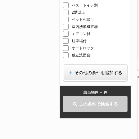
バス・トイレ別
2階以上
ペット相談可
室内洗濯機置場
エアコン付
駐車場付
オートロック
独立洗面台
その他の条件を追加する
-
該当物件
件
この条件で検索する