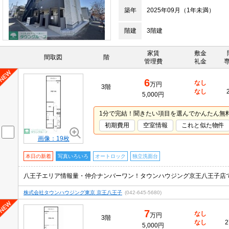
築年
2025年09月（1年未満）
階建
3階建
家賃
敷金
間取図
階
管理費
礼金
6
なし
万円
3階
なし
5,000円
1分で完結！聞きたい項目を選んでかんたん無
初期費用
空室情報
これと似た物件
画像：19枚
本日の新着
写真いろいろ
オートロック
独立洗面台
株式会社タウンハウジング東京 京王八王子
(042-645-5680)
7
なし
万円
3階
なし
2
5,000円