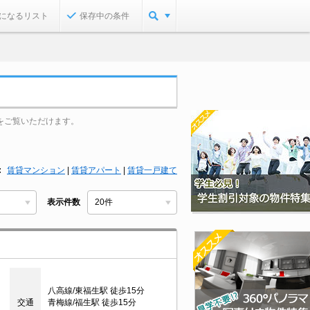
になるリスト
保存中の条件
をご覧いただけます。
賃貸マンション
|
賃貸アパート
|
賃貸一戸建て
表示件数
八高線/東福生駅 徒歩15分
交通
青梅線/福生駅 徒歩15分