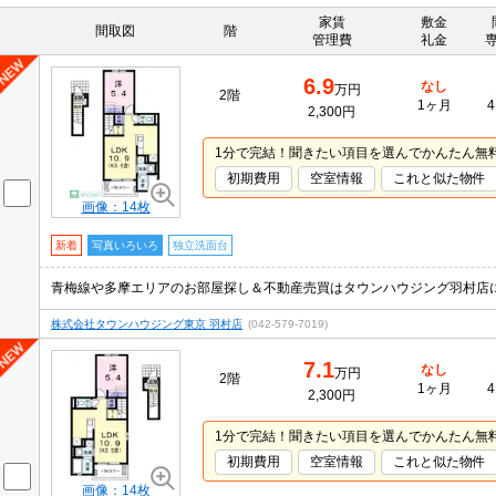
家賃
敷金
間取図
階
管理費
礼金
6.9
なし
万円
2階
1ヶ月
4
2,300円
1分で完結！聞きたい項目を選んでかんたん無
初期費用
空室情報
これと似た物件
画像：14枚
新着
写真いろいろ
独立洗面台
株式会社タウンハウジング東京 羽村店
(042-579-7019)
7.1
なし
万円
2階
1ヶ月
4
2,300円
1分で完結！聞きたい項目を選んでかんたん無
初期費用
空室情報
これと似た物件
画像：14枚