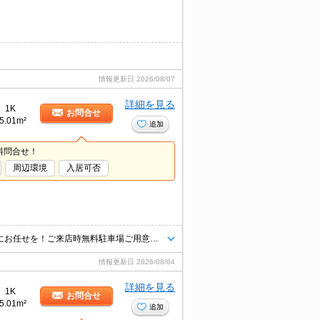
情報更新日
2026/08/07
詳細を見る
1K
お問合せ
5.01m²
追加
料問合せ！
周辺環境
入居可否
青梅線や多摩エリアのお部屋探し＆不動産売買はタウンハウジング羽村店にお任せを！ご来店時無料駐車場ご用意あります！
情報更新日
2026/08/04
詳細を見る
1K
お問合せ
5.01m²
追加