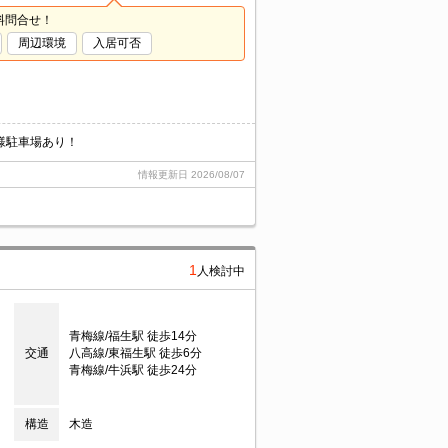
料問合せ！
周辺環境
入居可否
様駐車場あり！
情報更新日
2026/08/07
1
人検討中
青梅線/福生駅 徒歩14分
交通
八高線/東福生駅 徒歩6分
青梅線/牛浜駅 徒歩24分
構造
木造