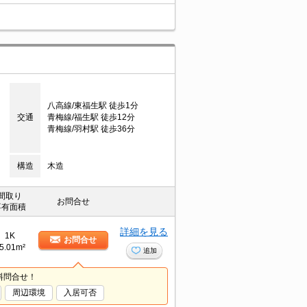
八高線/東福生駅 徒歩1分
交通
青梅線/福生駅 徒歩12分
青梅線/羽村駅 徒歩36分
構造
木造
間取り
お問合せ
専有面積
詳細を見る
1K
お問合せ
5.01m²
追加
料問合せ！
周辺環境
入居可否