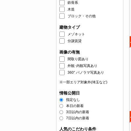
鉄骨系
木造
ブロック・その他
建物タイプ
メゾネット
分譲賃貸
画像の有無
間取り図あり
外観･内観写真あり
360° パノラマ写真あり
※一部エリア対象外(埼玉など)
情報公開日
指定なし
本日の新着
3日以内の新着
7日以内の新着
人気のこだわり条件