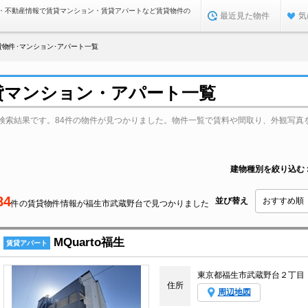
・不動産情報で賃貸マンション・賃貸アパートなど賃貸物件の
最近見た物件
気
物件･マンション･アパート一覧
貸マンション・アパート一覧
検索結果です。84件の物件が見つかりました。物件一覧で賃料や間取り、外観写真
建物種別を絞り込む
84
並び替え
件の賃貸物件情報が福生市武蔵野台で見つかりました
MQuarto福生
賃貸アパート
東京都福生市武蔵野台２丁目
住所
周辺地図