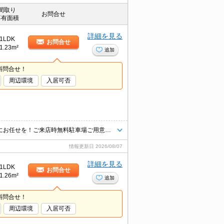
間取り
お問合せ
専有面積
詳細を見る
1LDK
お問合せ
1.23m²
追加
料問合せ！
周辺環境
入居可否
青梅線や多摩エリアのお部屋探し＆不動産売買はタウンハウジング羽村店にお任せを！ご来店時無料駐車場ご用意あります！
情報更新日
2026/08/07
詳細を見る
1LDK
お問合せ
1.26m²
追加
料問合せ！
周辺環境
入居可否