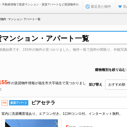
・不動産情報で賃貸マンション・賃貸アパートなど賃貸物件の
最近見た物件
気
物件･マンション･アパート一覧
貸マンション・アパート一覧
検索結果です。155件の物件が見つかりました。物件一覧で賃料や間取り、外観写
建物種別を絞り込む
155
件の賃貸物件情報が福生市大字福生で見つかりまし
並び替え
た
ピアセテラ
PR
賃貸アパート
室内に洗濯機置場あり。エアコン付き。1口IHコンロ付。インターネット無料。