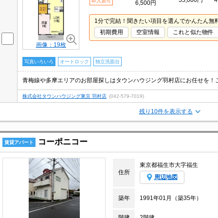
55,000円
4
即入居可
6,500円
1分で完結！聞きたい項目を選んでかんたん無
初期費用
空室情報
これと似た物件
画像：19枚
写真いろいろ
オートロック
独立洗面台
青梅線や多摩エリアのお部屋探しはタウンハウジング羽村店にお任せを！
株式会社タウンハウジング東京 羽村店
(042-579-7019)
残り10件を表示する
コーポニコー
賃貸アパート
東京都福生市大字福生
住所
周辺地図
築年
1991年01月（築35年）
階建
2階建