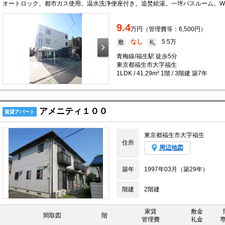
9.4
万円（管理費等：6,500円）
なし
5.5万
敷
礼
青梅線/福生駅 徒歩5分
東京都福生市大字福生
1LDK / 41.29m² 1階 / 3階建 築7年
アメニティ１００
賃貸アパート
東京都福生市大字福生
住所
周辺地図
築年
1997年03月（築29年）
階建
2階建
家賃
敷金
間取図
階
管理費
礼金