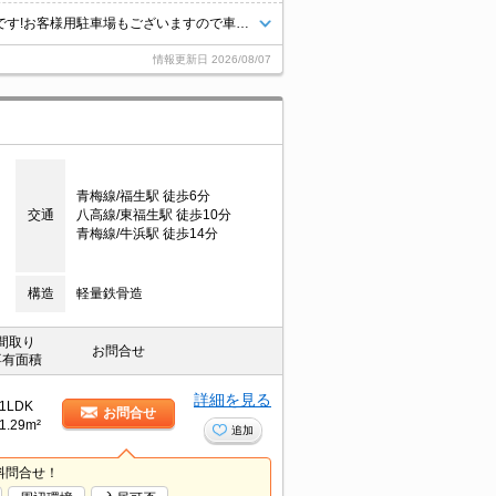
八王子エリア情報量・仲介ナンバーワン！タウンハウジング京王八王子店です!お客様用駐車場もございますので車でのご来店も大歓迎です！
情報更新日
2026/08/07
青梅線/福生駅 徒歩6分
交通
八高線/東福生駅 徒歩10分
青梅線/牛浜駅 徒歩14分
構造
軽量鉄骨造
間取り
お問合せ
専有面積
詳細を見る
1LDK
お問合せ
1.29m²
追加
料問合せ！