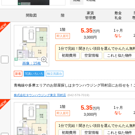
家賃
敷金
間取図
階
管理費
礼金
5.35
1階
1ヶ月
万円
なし
即入居可
3,000円
1分で完結！聞きたい項目を選んでかんたん無
初期費用
空室情報
これと似た物件
画像：15枚
新着
写真いろいろ
独立洗面台
青梅線や多摩エリアのお部屋探しはタウンハウジング羽村店にお任せを！
株式会社タウンハウジング東京 羽村店
(042-579-7019)
5.35
1階
1ヶ月
万円
なし
即入居可
3,000円
1分で完結！聞きたい項目を選んでかんたん無
初期費用
空室情報
これと似た物件