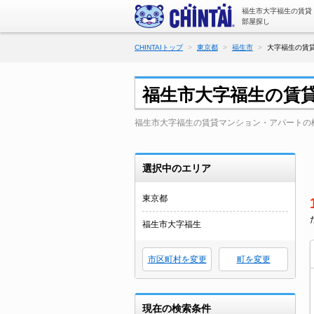
福生市大字福生の賃貸
部屋探し
CHINTAIトップ
東京都
福生市
大字福生の賃貸
福生市大字福生の賃
福生市大字福生の賃貸マンション・アパートの
選択中のエリア
東京都
福生市大字福生
市区町村を変更
町を変更
現在の検索条件