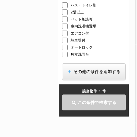
バス・トイレ別
2階以上
ペット相談可
室内洗濯機置場
エアコン付
駐車場付
オートロック
独立洗面台
その他の条件を追加する
-
該当物件
件
この条件で検索する