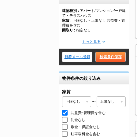
建物種別
アパート/マンション/一戸建
て・テラスハウス
家賃
下限なし ~ 上限なし 共益費・管
理費を含む
間取り
指定なし
もっと見る
新着メール登録
検索条件保存
物件条件の絞り込み
家賃
〜
共益費･管理費を含む
礼金なし
敷金・保証金なし
駐車場料金を含む