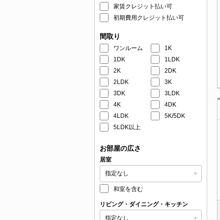
家賃クレジット払い可
初期費用クレジット払い可
間取り
ワンルーム
1K
1DK
1LDK
2K
2DK
2LDK
3K
3DK
3LDK
4K
4DK
4LDK
5K/5DK
5LDK以上
お部屋の広さ
居室
和室を含む
リビング・ダイニング・キッチン