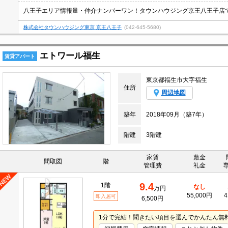
株式会社タウンハウジング東京 京王八王子
(042-645-5680)
エトワール福生
賃貸アパート
東京都福生市大字福生
住所
周辺地図
築年
2018年09月（築7年）
階建
3階建
家賃
敷金
間取図
階
管理費
礼金
9.4
1階
なし
万円
55,000円
4
即入居可
6,500円
1分で完結！聞きたい項目を選んでかんたん無