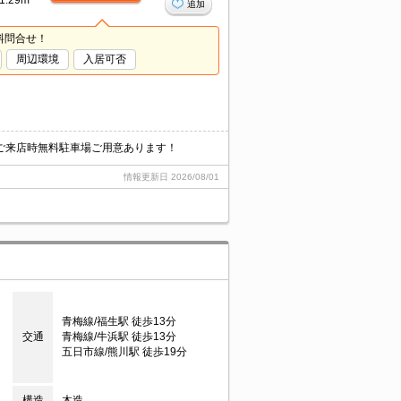
1.29m²
追加
料問合せ！
周辺環境
入居可否
ご来店時無料駐車場ご用意あります！
情報更新日
2026/08/01
青梅線/福生駅 徒歩13分
交通
青梅線/牛浜駅 徒歩13分
五日市線/熊川駅 徒歩19分
構造
木造