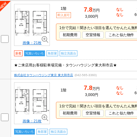
7.8
1階
なし
万円
なし
6
即入居可
3,000円
1分で完結！聞きたい項目を選んでかんたん無
初期費用
空室情報
これと似た物件
画像：21枚
新着
写真いろいろ
角部屋
独立洗面台
★ご来店用お客様駐車場完備・タウンハウジング東大和市店★
株式会社タウンハウジング東京 東大和市店
(042-565-3360)
7.8
なし
万円
1階
なし
6
3,000円
1分で完結！聞きたい項目を選んでかんたん無
初期費用
空室情報
これと似た物件
画像：21枚
写真いろいろ
角部屋
独立洗面台