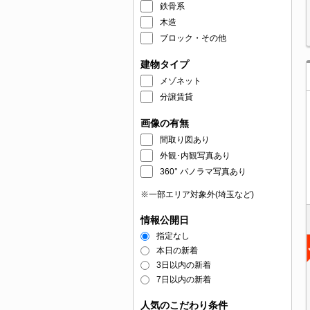
鉄骨系
木造
ブロック・その他
建物タイプ
メゾネット
分譲賃貸
画像の有無
間取り図あり
外観･内観写真あり
360° パノラマ写真あり
※一部エリア対象外(埼玉など)
情報公開日
指定なし
本日の新着
3日以内の新着
7日以内の新着
人気のこだわり条件