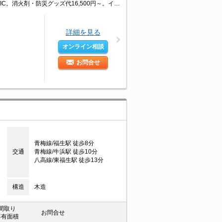
オートロック。都市ガス使用。温水洗浄便座付き。追焚給湯。一坪バスルーム。WIC。消火剤・防災グッズ代16,500円～。インターネット無料。宅配ボックスあり。独立洗面台。
詳細を見る
オンライン相談
お問合せ
青梅線/福生駅 徒歩8分
交通
青梅線/牛浜駅 徒歩10分
八高線/東福生駅 徒歩13分
構造
木造
間取り
お問合せ
専有面積