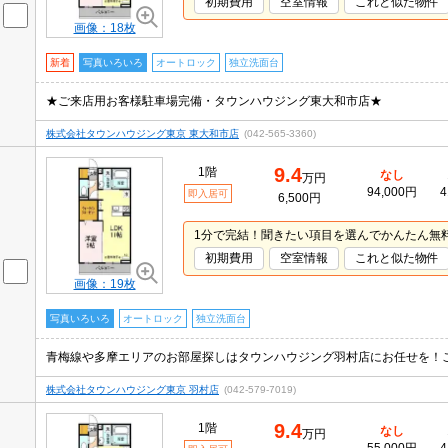
初期費用
空室情報
これと似た物件
画像：18枚
新着
写真いろいろ
オートロック
独立洗面台
★ご来店用お客様駐車場完備・タウンハウジング東大和市店★
株式会社タウンハウジング東京 東大和市店
(042-565-3360)
9.4
1階
なし
万円
94,000円
4
即入居可
6,500円
1分で完結！聞きたい項目を選んでかんたん無
初期費用
空室情報
これと似た物件
画像：19枚
写真いろいろ
オートロック
独立洗面台
青梅線や多摩エリアのお部屋探しはタウンハウジング羽村店にお任せを！
株式会社タウンハウジング東京 羽村店
(042-579-7019)
9.4
1階
なし
万円