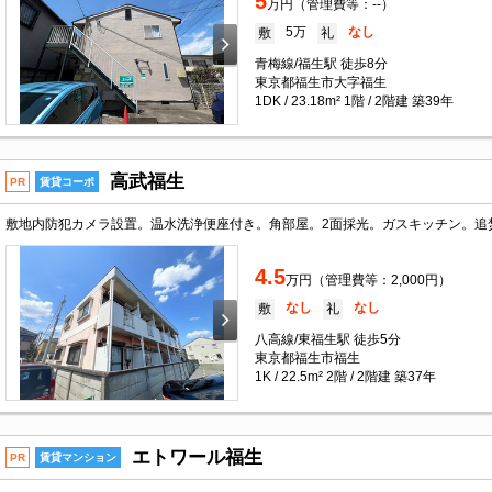
5
万円（管理費等：--）
5万
なし
敷
礼
青梅線/福生駅 徒歩8分
東京都福生市大字福生
1DK / 23.18m² 1階 / 2階建 築39年
高武福生
PR
賃貸コーポ
4.5
万円（管理費等：2,000円）
なし
なし
敷
礼
八高線/東福生駅 徒歩5分
東京都福生市福生
1K / 22.5m² 2階 / 2階建 築37年
エトワール福生
PR
賃貸マンション