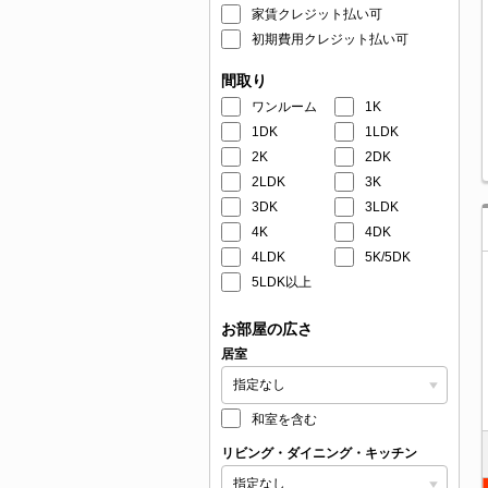
家賃クレジット払い可
初期費用クレジット払い可
間取り
ワンルーム
1K
1DK
1LDK
2K
2DK
2LDK
3K
3DK
3LDK
4K
4DK
4LDK
5K/5DK
5LDK以上
お部屋の広さ
居室
和室を含む
リビング・ダイニング・キッチン