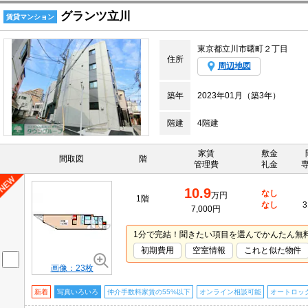
グランツ立川
賃貸マンション
東京都立川市曙町２丁目
住所
周辺地図
築年
2023年01月（築3年）
階建
4階建
家賃
敷金
間取図
階
管理費
礼金
10.9
なし
万円
1階
なし
3
7,000円
1分で完結！聞きたい項目を選んでかんたん無
初期費用
空室情報
これと似た物件
画像：23枚
新着
写真いろいろ
仲介手数料家賃の55%以下
オンライン相談可能
オートロッ