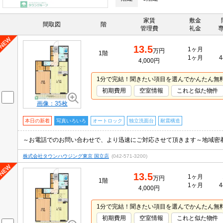
家賃
敷金
間取図
階
管理費
礼金
13.5
1ヶ月
万円
1階
1ヶ月
4
4,000円
1分で完結！聞きたい項目を選んでかんたん無
初期費用
空室情報
これと似た物件
画像：35枚
本日の新着
写真いろいろ
オートロック
独立洗面台
耐震構造
～お電話でのお問い合わせで、より迅速にご対応させて頂きます～地域密
株式会社タウンハウジング東京 国立店
(042-571-3200)
13.5
1ヶ月
万円
1階
1ヶ月
4
4,000円
1分で完結！聞きたい項目を選んでかんたん無
初期費用
空室情報
これと似た物件