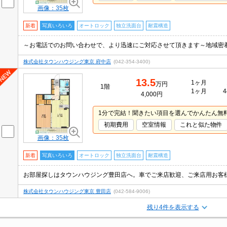
画像：35枚
新着
写真いろいろ
オートロック
独立洗面台
耐震構造
～お電話でのお問い合わせで、より迅速にご対応させて頂きます～地域密
株式会社タウンハウジング東京 府中店
(042-354-3400)
13.5
1ヶ月
万円
1階
1ヶ月
4
4,000円
1分で完結！聞きたい項目を選んでかんたん無
初期費用
空室情報
これと似た物件
画像：35枚
新着
写真いろいろ
オートロック
独立洗面台
耐震構造
お部屋探しはタウンハウジング豊田店へ。車でご来店歓迎、ご来店用お客
株式会社タウンハウジング東京 豊田店
(042-584-9006)
残り4件を表示する