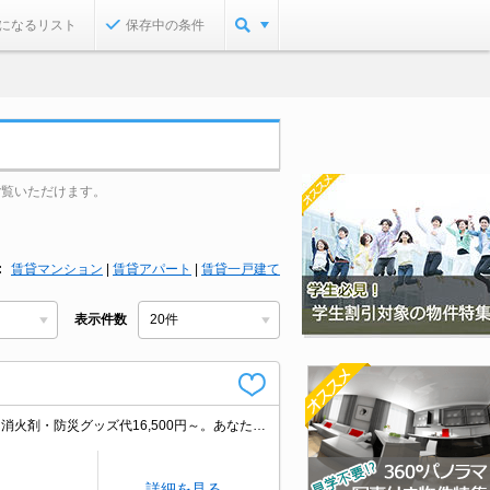
になるリスト
保存中の条件
ご覧いただけます。
賃貸マンション
|
賃貸アパート
|
賃貸一戸建て
表示件数
仲介手数料家賃の0.55ヵ月分。角部屋。住環境、あなたの目でお確かめください。消火剤・防災グッズ代16,500円～。あなたの新生活応援します！。最新の空室状況はお気軽にお問い合わせ下さい。
詳細を見る