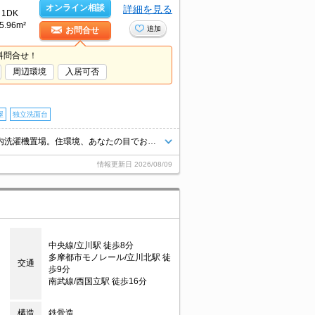
オンライン相談
詳細を見る
1DK
5.96m²
追加
お問合せ
料問合せ！
周辺環境
入居可否
屋
独立洗面台
久しぶりに空きました。仲介手数料家賃の0.55ヵ月分。日当たり良好。室内洗濯機置場。住環境、あなたの目でお確かめください。最新の空室状況はお気軽にお問い合わせ下さい。
情報更新日
2026/08/09
中央線/立川駅 徒歩8分
多摩都市モノレール/立川北駅 徒
交通
歩9分
南武線/西国立駅 徒歩16分
構造
鉄骨造