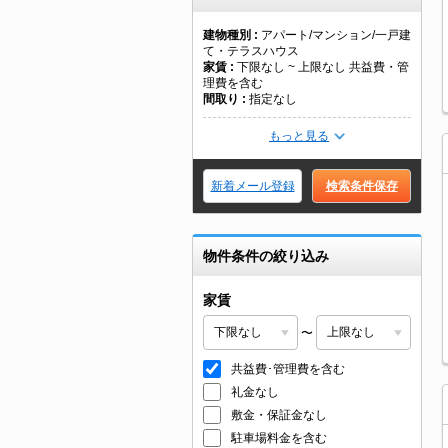
建物種別
アパート/マンション/一戸建
て・テラスハウス
家賃
下限なし ~ 上限なし 共益費・管
理費を含む
間取り
指定なし
もっと見る
新着メール登録
検索条件保存
物件条件の絞り込み
家賃
〜
共益費･管理費を含む
礼金なし
敷金・保証金なし
駐車場料金を含む