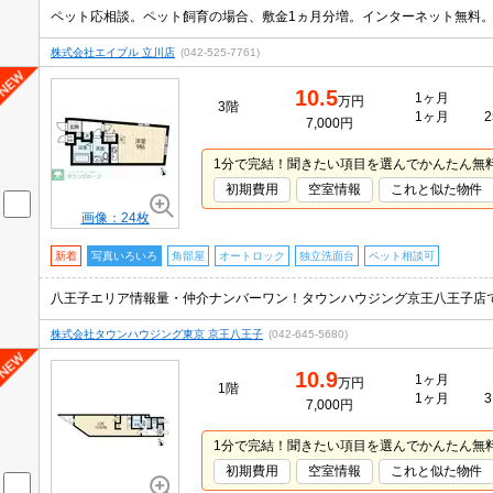
株式会社エイブル 立川店
(042-525-7761)
10.5
1ヶ月
万円
3階
1ヶ月
2
7,000円
1分で完結！聞きたい項目を選んでかんたん無
初期費用
空室情報
これと似た物件
画像：24枚
新着
写真いろいろ
角部屋
オートロック
独立洗面台
ペット相談可
株式会社タウンハウジング東京 京王八王子
(042-645-5680)
10.9
1ヶ月
万円
1階
1ヶ月
3
7,000円
1分で完結！聞きたい項目を選んでかんたん無
初期費用
空室情報
これと似た物件