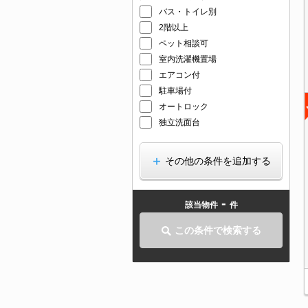
バス・トイレ別
2階以上
ペット相談可
室内洗濯機置場
エアコン付
駐車場付
オートロック
独立洗面台
その他の条件を追加する
-
該当物件
件
この条件で検索する