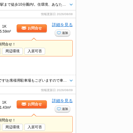
ペット応相談。ペット飼育の場合、敷金1ヵ月分増。インターネット無料。駅まで徒歩10分圏内!。住環境、あなたの目でお確かめください。最新の空室状況はお気軽にお問い合わせ下さい。
情報更新日
2026/08/08
詳細を見る
1K
お問合せ
5.59m²
追加
料問合せ！
周辺環境
入居可否
八王子エリア情報量・仲介ナンバーワン！タウンハウジング京王八王子店です!お客様用駐車場もございますので車でのご来店も大歓迎です！
情報更新日
2026/08/09
詳細を見る
1K
お問合せ
1.43m²
追加
料問合せ！
周辺環境
入居可否