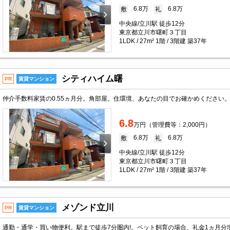
6.8万
6.8万
敷
礼
中央線/立川駅 徒歩12分
東京都立川市曙町３丁目
1LDK / 27m² 1階 / 3階建 築37年
シティハイム曙
PR
賃貸マンション
6.8
万円（管理費等：2,000円）
6.8万
6.8万
敷
礼
中央線/立川駅 徒歩12分
東京都立川市曙町３丁目
1LDK / 27m² 1階 / 3階建 築37年
メゾンド立川
PR
賃貸マンション