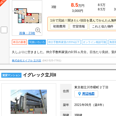
8.5
8.5万
万円
3階
8.5万
3
3,000円
1分で完結！聞きたい項目を選んでかんたん無
初期費用
空室情報
これと似た物件
画像：23枚
本日の新着
写真いろいろ
仲介手数料家賃の55%以下
オンライン相談可能
角部
株式会社エイブル 立川店
(042-525-7761)
イグレック立川II
賃貸マンション
東京都立川市曙町２丁目
住所
周辺地図
築年
2021年09月（築4年）
階建
3階建