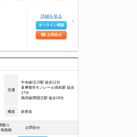
詳細を見る
オンライン相談
お問合せ
中央線/立川駅 徒歩12分
多摩都市モノレール/高松駅 徒歩
交通
17分
南武線/西国立駅 徒歩19分
構造
鉄骨造
間取り
お問合せ
専有面積