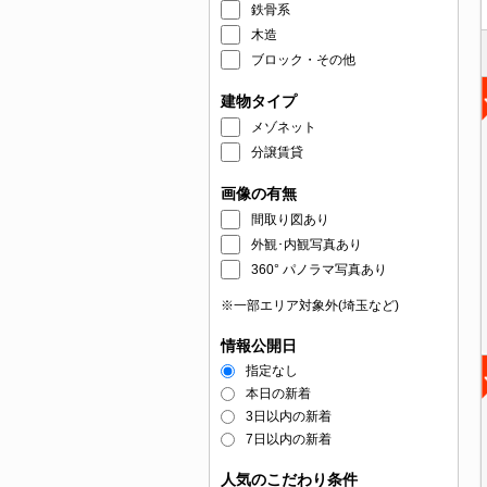
鉄骨系
木造
ブロック・その他
建物タイプ
メゾネット
分譲賃貸
画像の有無
間取り図あり
外観･内観写真あり
360° パノラマ写真あり
※一部エリア対象外(埼玉など)
情報公開日
指定なし
本日の新着
3日以内の新着
7日以内の新着
人気のこだわり条件