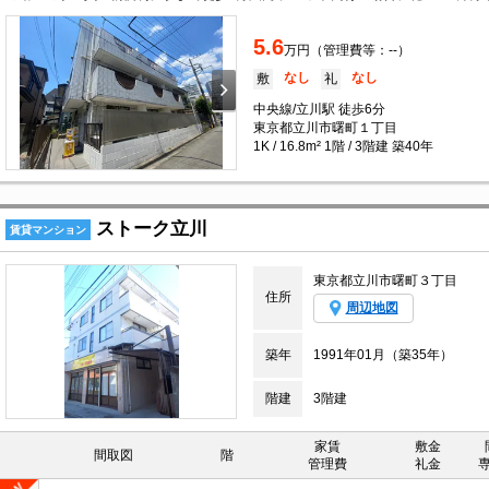
5.6
万円（管理費等：--）
なし
なし
敷
礼
中央線/立川駅 徒歩6分
東京都立川市曙町１丁目
1K / 16.8m² 1階 / 3階建 築40年
ストーク立川
賃貸マンション
東京都立川市曙町３丁目
住所
周辺地図
築年
1991年01月（築35年）
階建
3階建
家賃
敷金
間取図
階
管理費
礼金