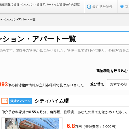
動産情報で賃貸マンション・賃貸アパートなど賃貸物件の部屋
最近見た物件
気
･マンション･アパート一覧
ンション・アパート一覧
結果です。393件の物件が見つかりました。物件一覧で賃料や間取り、外観写真を
建物種別を絞り込む
393
並び替え
件の賃貸物件情報が立川市曙町で見つかりました
シティハイム曙
PR
賃貸マンション
6.8
万円（管理費等：2,000円）