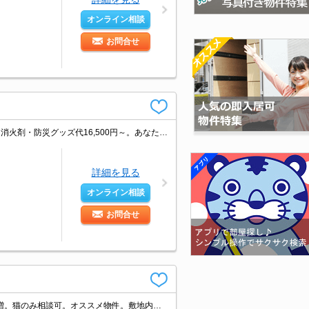
オンライン相談
お問合せ
仲介手数料家賃の0.55ヵ月分。角部屋。住環境、あなたの目でお確かめください。消火剤・防災グッズ代16,500円～。あなたの新生活応援します！。最新の空室状況はお気軽にお問い合わせ下さい。
詳細を見る
オンライン相談
お問合せ
通勤・通学・買い物便利。駅まで徒歩7分圏内!。ペット飼育の場合、礼金1ヵ月分増。猫のみ相談可。オススメ物件。敷地内防犯カメラ設置。エイブル女子割で仲介手数料家賃の0.5ヶ月分より10％ＯＦＦ。