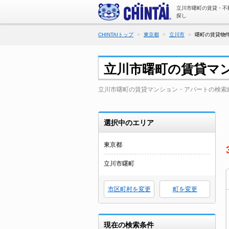
立川市曙町の賃貸・不
探し
CHINTAIトップ
東京都
立川市
曙町の賃貸物件
立川市曙町の賃貸マ
立川市曙町の賃貸マンション・アパートの検索
選択中のエリア
東京都
立川市曙町
市区町村を変更
町を変更
現在の検索条件