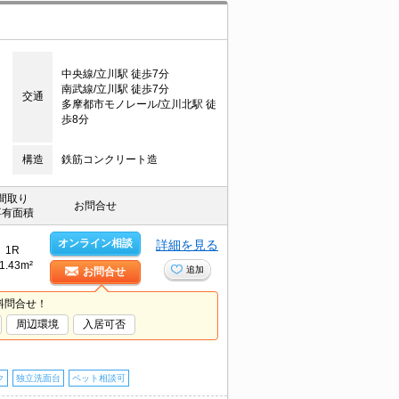
中央線/立川駅 徒歩7分
南武線/立川駅 徒歩7分
交通
多摩都市モノレール/立川北駅 徒
歩8分
構造
鉄筋コンクリート造
間取り
お問合せ
専有面積
オンライン相談
詳細を見る
1R
1.43m²
追加
お問合せ
料問合せ！
周辺環境
入居可否
ク
独立洗面台
ペット相談可