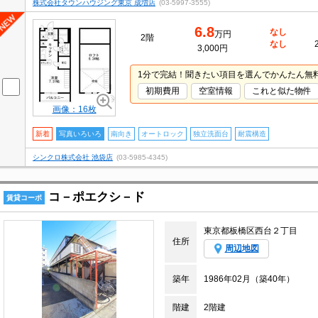
株式会社タウンハウジング東京 成増店
(03-5997-3555)
6.8
なし
万円
2階
なし
3,000円
1分で完結！聞きたい項目を選んでかんたん無
初期費用
空室情報
これと似た物件
画像：16枚
新着
写真いろいろ
南向き
オートロック
独立洗面台
耐震構造
シンクロ株式会社 池袋店
(03-5985-4345)
コ－ポエクシ－ド
賃貸コーポ
東京都板橋区西台２丁目
住所
周辺地図
築年
1986年02月（築40年）
階建
2階建