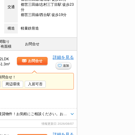
都営三田線/志村三丁目駅 徒歩23
交通
分
都営三田線/西台駅 徒歩19分
構造
軽量鉄骨造
間取り
お問合せ
専有面積
詳細を見る
2LDK
お問合せ
51.3m²
追加
料問合せ！
周辺環境
入居可否
あなたの「住みたい」がきっと見つかる！利便性・住み心地を兼ね揃えた賃貸物件！お気軽にご相談ください。お部屋探しはタウンハウジングへお任せください！
情報更新日
2026/08/07
詳細を見る