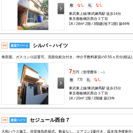
なし
なし
敷
礼
東武東上線/東武練馬駅 徒歩14分
東京都板橋区西台３丁目
1K / 28m² 2階 / 3階建(地下1階) 築49年
シルバ－ハイツ
PR
賃貸アパート
7
万円（管理費等：--）
7万
なし
敷
礼
東武東上線/東武練馬駅 徒歩15分
東京都板橋区西台３丁目
1K / 20m² 1階 / 2階建 築23年
セジュール西台７
PR
賃貸ハイツ