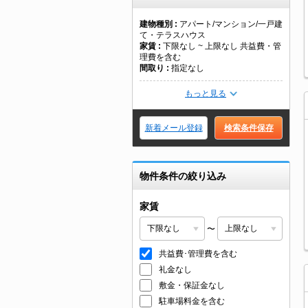
建物種別
アパート/マンション/一戸建
て・テラスハウス
家賃
下限なし ~ 上限なし 共益費・管
理費を含む
間取り
指定なし
もっと見る
新着メール登録
検索条件保存
物件条件の絞り込み
家賃
〜
共益費･管理費を含む
礼金なし
敷金・保証金なし
駐車場料金を含む