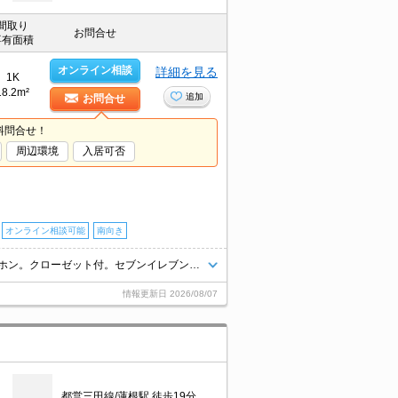
間取り
お問合せ
専有面積
オンライン相談
詳細を見る
1K
18.2m²
追加
お問合せ
料問合せ！
周辺環境
入居可否
オンライン相談可能
南向き
事務所応相談。エアコン付き。温水洗浄便座付き。TVモニター付インターホン。クローゼット付。セブンイレブンへ93m。アコレまで93m。
情報更新日
2026/08/07
都営三田線/蓮根駅 徒歩19分