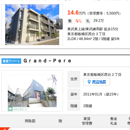
14.6
万円（管理費等：5,500円）
なし
29.2万
敷
礼
東武東上線/東武練馬駅 徒歩15分
東京都板橋区西台３丁目
2LDK / 48.94m² 2階 / 3階建 築5年
Ｇｒａｎｄ－Ｐｅｒｅ
賃貸アパート
東京都板橋区西台２丁目
住所
周辺地図
築年
2011年01月（築15年）
階建
2階建
家賃
敷金
間取図
階
管理費
礼金