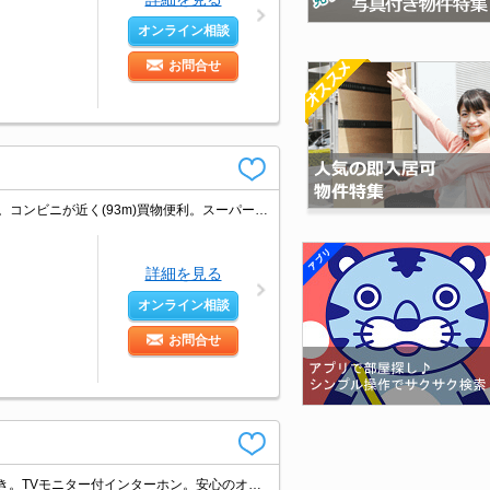
オンライン相談
お問合せ
角部屋。ガスコンロ設置可。洗面化粧台付き。仲介手数料家賃の0.55ヵ月分(税込)。コンビニが近く(93m)買物便利。スーパーが近く(154m)買物便利。生活環境良好。
詳細を見る
オンライン相談
お問合せ
大和ハウス施工。浴室換気乾燥式。敷金なし。エアコン3基付き。温水洗浄便座付き。TVモニター付インターホン。安心のオートロック。シャッター雨戸付き。宅配ボックスあり。シャワー付独立洗面台。駐輪場有。