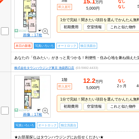
15.1
3階
なし
万円
なし
即入居可
5,000円
1分で完結！聞きたい項目を選んでかんたん無
初期費用
空室情報
これと似た物件
画像：17枚
本日の新着
写真いろいろ
オートロック
独立洗面台
株式会社タウンハウジング東京 池袋西口店
(03-5992-4433)
12.2
1階
なし
万円
2ヶ月
4
即入居可
5,000円
1分で完結！聞きたい項目を選んでかんたん無
初期費用
空室情報
これと似た物件
画像：17枚
写真いろいろ
オートロック
独立洗面台
★お部屋探しはタウンハウジングにお任せください★