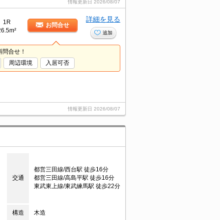
情報更新日
2026/08/07
詳細を見る
1R
お問合せ
26.5m²
追加
料問合せ！
周辺環境
入居可否
情報更新日
2026/08/07
都営三田線/西台駅 徒歩16分
交通
都営三田線/高島平駅 徒歩16分
東武東上線/東武練馬駅 徒歩22分
構造
木造