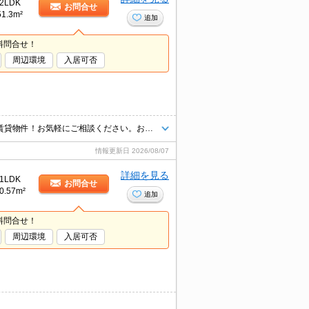
2LDK
お問合せ
51.3m²
追加
料問合せ！
周辺環境
入居可否
あなたの「住みたい」がきっと見つかる！利便性・住み心地を兼ね揃えた賃貸物件！お気軽にご相談ください。お部屋探しはタウンハウジングへお任せください！
情報更新日
2026/08/07
詳細を見る
1LDK
お問合せ
0.57m²
追加
料問合せ！
周辺環境
入居可否