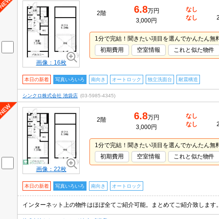
6.8
なし
万円
2階
なし
3,000円
1分で完結！聞きたい項目を選んでかんたん無
初期費用
空室情報
これと似た物件
画像：16枚
本日の新着
写真いろいろ
南向き
オートロック
独立洗面台
耐震構造
シンクロ株式会社 池袋店
(03-5985-4345)
6.8
なし
万円
2階
なし
3,000円
1分で完結！聞きたい項目を選んでかんたん無
初期費用
空室情報
これと似た物件
画像：22枚
本日の新着
写真いろいろ
南向き
オートロック