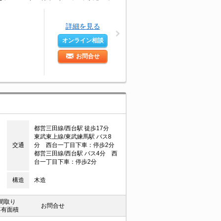
詳細を見る
オンライン相談
お問合せ
都営三田線/西台駅 徒歩17分
東武東上線/東武練馬駅 バス8
交通
分 西台一丁目下車：停歩2分
都営三田線/西台駅 バス4分 西
台一丁目下車：停歩2分
構造
木造
間取り
お問合せ
専有面積