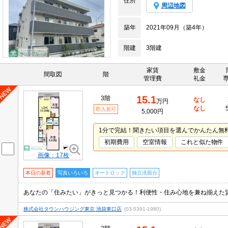
住所
周辺地図
築年
2021年09月（築4年）
階建
3階建
家賃
敷金
間取図
階
管理費
礼金
15.1
3階
なし
万円
なし
即入居可
5,000円
1分で完結！聞きたい項目を選んでかんたん無
初期費用
空室情報
これと似た物件
画像：17枚
本日の新着
写真いろいろ
オートロック
独立洗面台
株式会社タウンハウジング東京 池袋東口店
(03-5391-1980)