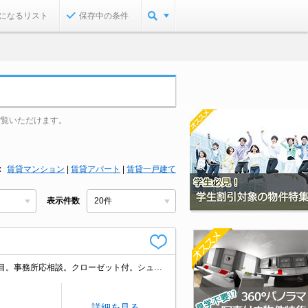
になるリスト
保存中の条件
ご覧いただけます。
賃貸マンション
|
賃貸アパート
|
賃貸一戸建て
表示件数
バス・トイレ別。室内に洗濯機置場あり。収納たっぷり。2階角部屋。間取りに注目。事務所応相談。クローゼット付。シューズボックス付き。1面ベランダ。敷金・礼金なし。南向きで日当り良好。
詳細を見る