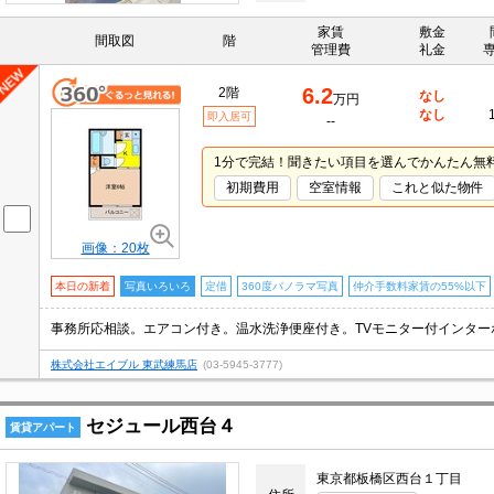
家賃
敷金
間取図
階
管理費
礼金
6.2
2階
なし
万円
なし
即入居可
--
1分で完結！聞きたい項目を選んでかんたん無
初期費用
空室情報
これと似た物件
画像：20枚
本日の新着
写真いろいろ
定借
360度パノラマ写真
仲介手数料家賃の55%以下
株式会社エイブル 東武練馬店
(03-5945-3777)
セジュール西台４
賃貸アパート
東京都板橋区西台１丁目