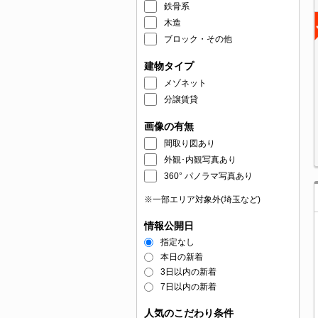
鉄骨系
木造
ブロック・その他
建物タイプ
メゾネット
分譲賃貸
画像の有無
間取り図あり
外観･内観写真あり
360° パノラマ写真あり
※一部エリア対象外(埼玉など)
情報公開日
指定なし
本日の新着
3日以内の新着
7日以内の新着
人気のこだわり条件