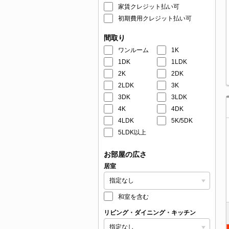
家賃クレジット払い可
初期費用クレジット払い可
間取り
ワンルーム
1K
1DK
1LDK
2K
2DK
2LDK
3K
3DK
3LDK
4K
4DK
4LDK
5K/5DK
5LDK以上
お部屋の広さ
居室
和室を含む
リビング・ダイニング・キッチン