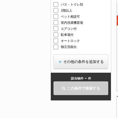
バス・トイレ別
2階以上
ペット相談可
室内洗濯機置場
エアコン付
駐車場付
オートロック
独立洗面台
その他の条件を追加する
-
該当物件
件
この条件で検索する