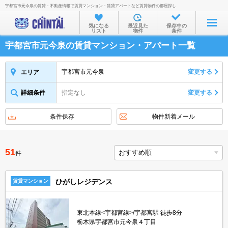
宇都宮市元今泉の賃貸・不動産情報で賃貸マンション・賃貸アパートなど賃貸物件の部屋探し
お部屋を探す
気になる
最近見た
保存中の
リスト
物件
条件
沿線・駅から
宇都宮市元今泉の賃貸マンション・アパート一覧
住所から
家賃相場から
宇都宮市元今泉
変更する
エリア
通勤通学時間から
詳細条件
指定なし
変更する
物件特集から
条件保存
物件新着メール
不動産会社から
TOP
51
件
ひがしレジデンス
賃貸マンション
東北本線<宇都宮線>/宇都宮駅 徒歩8分
栃木県宇都宮市元今泉４丁目