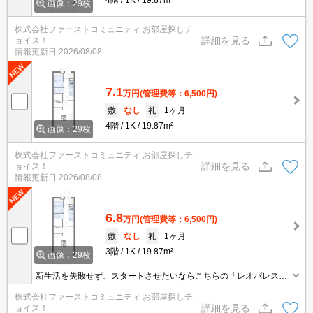
画像：29枚
株式会社ファーストコミュニティ お部屋探しチ
詳細を見る
ョイス！
情報更新日
2026/08/08
7.1
万円
(管理費等：6,500円)
敷
なし
礼
1ヶ月
4階
1K
19.87m²
画像：29枚
株式会社ファーストコミュニティ お部屋探しチ
詳細を見る
ョイス！
情報更新日
2026/08/08
6.8
万円
(管理費等：6,500円)
敷
なし
礼
1ヶ月
3階
1K
19.87m²
画像：29枚
新生活を失敗せず、スタートさせたいならこちらの「レオパレスプ
リメロ」はいかがでしょうか。ネット回線がある物件です。東宿郷
株式会社ファーストコミュニティ お部屋探しチ
近くにお住まいを探すなら、当社にご連絡下さい。その際は、028-
詳細を見る
ョイス！
689-0123またはfirstcommunity0123@gmail.comにご連絡をお待ち