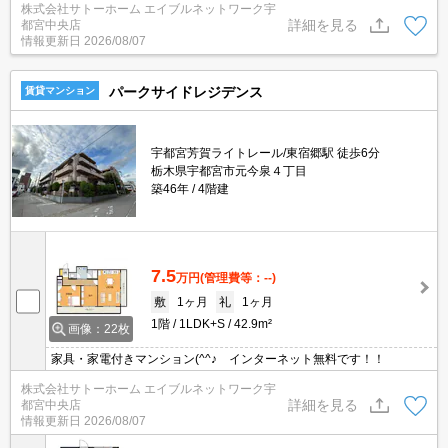
株式会社サトーホーム エイブルネットワーク宇
詳細を見る
都宮中央店
情報更新日
2026/08/07
パークサイドレジデンス
賃貸マンション
宇都宮芳賀ライトレール/東宿郷駅 徒歩6分
栃木県宇都宮市元今泉４丁目
築46年
4階建
7.5
万円
(管理費等：--)
敷
1ヶ月
礼
1ヶ月
1階
1LDK+S
42.9m²
画像：22枚
家具・家電付きマンション(^^♪ インターネット無料です！！
株式会社サトーホーム エイブルネットワーク宇
詳細を見る
都宮中央店
情報更新日
2026/08/07