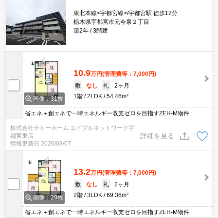
東北本線<宇都宮線>/宇都宮駅 徒歩12分
栃木県宇都宮市元今泉２丁目
築2年
3階建
10.9
万円
(管理費等：7,000円)
敷
なし
礼
2ヶ月
1階
2LDK
54.46m²
画像：31枚
省エネ＋創エネで一時エネルギー収支ゼロを目指すZEH-M物件
株式会社サトーホーム エイブルネットワーク宇
詳細を見る
都宮東店
情報更新日
2026/08/07
13.2
万円
(管理費等：7,000円)
敷
なし
礼
2ヶ月
2階
3LDK
69.36m²
画像：29枚
省エネ＋創エネで一時エネルギー収支ゼロを目指すZEH-M物件