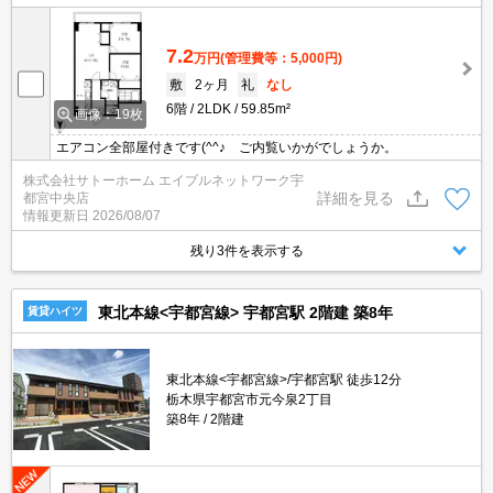
7.2
万円
(管理費等：5,000円)
敷
2ヶ月
礼
なし
6階
2LDK
59.85m²
画像：19枚
エアコン全部屋付きです(^^♪ ご内覧いかがでしょうか。
株式会社サトーホーム エイブルネットワーク宇
詳細を見る
都宮中央店
情報更新日
2026/08/07
残り3件を表示する
東北本線<宇都宮線> 宇都宮駅 2階建 築8年
賃貸ハイツ
東北本線<宇都宮線>/宇都宮駅 徒歩12分
栃木県宇都宮市元今泉2丁目
築8年
2階建