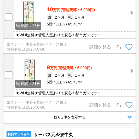
10
万円
(管理費等：6,000円)
敷
2ヶ月
礼
1ヶ月
5階
3LDK
65.73m²
画像：27枚
★Wi-fi無料★管理人室ありで安心！都市ガスです♪
エステート住宅産業㈱ リクラス東店
詳細を見る
情報更新日
2026/07/30
9
万円
(管理費等：6,000円)
敷
2ヶ月
礼
1ヶ月
5階
3LDK
65.73m²
画像：31枚
★Wi-fi無料★管理人室ありで安心！都市ガスです♪
エステート住宅産業㈱ リクラス東店
詳細を見る
情報更新日
2026/07/30
残り1件を表示する
サーパス元今泉中央
賃貸マンション