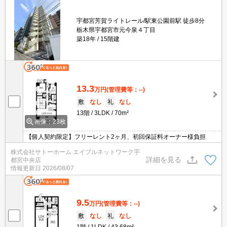
宇都宮芳賀ライトレール/駅東公園前駅 徒歩8分
栃木県宇都宮市元今泉４丁目
築18年
15階建
13.3
万円
(管理費等：--)
敷
なし
礼
なし
13階
3LDK
70m²
画像：23枚
【個人契約限定】フリーレント2ヶ月、初回保証料オーナー様負担
株式会社サトーホーム エイブルネットワーク宇
詳細を見る
都宮中央店
情報更新日
2026/08/07
9.5
万円
(管理費等：--)
敷
なし
礼
なし