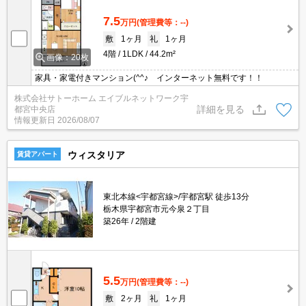
7.5
万円
(管理費等：--)
敷
1ヶ月
礼
1ヶ月
4階
1LDK
44.2m²
画像：20枚
家具・家電付きマンション(^^♪ インターネット無料です！！
株式会社サトーホーム エイブルネットワーク宇
詳細を見る
都宮中央店
情報更新日
2026/08/07
ウィスタリア
賃貸アパート
東北本線<宇都宮線>/宇都宮駅 徒歩13分
栃木県宇都宮市元今泉２丁目
築26年
2階建
5.5
万円
(管理費等：--)
敷
2ヶ月
礼
1ヶ月