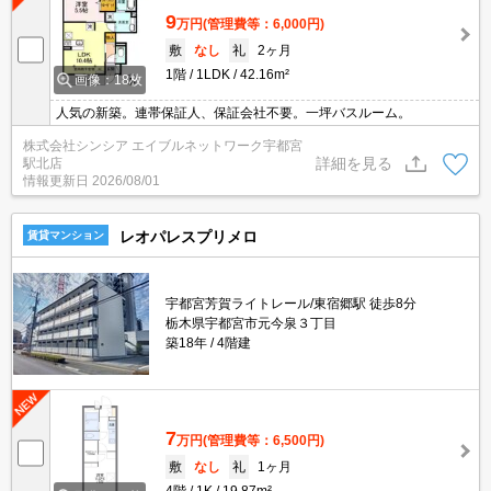
9
万円
(管理費等：6,000円)
敷
なし
礼
2ヶ月
1階
1LDK
42.16m²
画像：18枚
人気の新築。連帯保証人、保証会社不要。一坪バスルーム。
株式会社シンシア エイブルネットワーク宇都宮
詳細を見る
駅北店
情報更新日
2026/08/01
レオパレスプリメロ
賃貸マンション
宇都宮芳賀ライトレール/東宿郷駅 徒歩8分
栃木県宇都宮市元今泉３丁目
築18年
4階建
7
万円
(管理費等：6,500円)
敷
なし
礼
1ヶ月
4階
1K
19.87m²