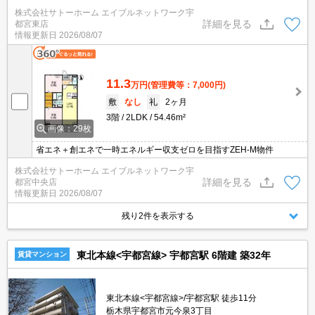
株式会社サトーホーム エイブルネットワーク宇
詳細を見る
都宮東店
情報更新日
2026/08/07
11.3
万円
(管理費等：7,000円)
敷
なし
礼
2ヶ月
3階
2LDK
54.46m²
画像：29枚
省エネ＋創エネで一時エネルギー収支ゼロを目指すZEH-M物件
株式会社サトーホーム エイブルネットワーク宇
詳細を見る
都宮中央店
情報更新日
2026/08/07
残り2件を表示する
東北本線<宇都宮線> 宇都宮駅 6階建 築32年
賃貸マンション
東北本線<宇都宮線>/宇都宮駅 徒歩11分
栃木県宇都宮市元今泉3丁目