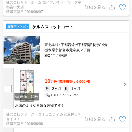
株式会社サトーホーム エイブルネットワーク宇
詳細を見る
都宮中央店
情報更新日
2026/08/07
ケルムスコットコート
賃貸マンション
東北本線<宇都宮線>/宇都宮駅 徒歩14分
栃木県宇都宮市元今泉２丁目
築27年
7階建
10
万円
(管理費等：6,000円)
敷
2ヶ月
礼
1ヶ月
5階
3LDK
65.73m²
画像：16枚
お城のような素敵な外観です！
株式会社ファーストコミュニティ お部屋探しチ
詳細を見る
ョイス！
情報更新日
2026/08/08