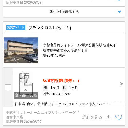
情報更新日
2026/08/08
しております。
残り1件を表示する
ブランクロスⅡ(セコム)
賃貸アパート
宇都宮芳賀ライトレール/駅東公園前駅 徒歩6分
栃木県宇都宮市元今泉５丁目
築20年
3階建
6.9
万円
(管理費等：--)
敷
1ヶ月
礼
1ヶ月
3階
1K
37.16m²
画像：15枚
駐車場1台込。最上階です！セコムセキュリティ導入アパート！
株式会社サトーホーム エイブルネットワーク宇
詳細を見る
都宮中央店
情報更新日
2026/08/07