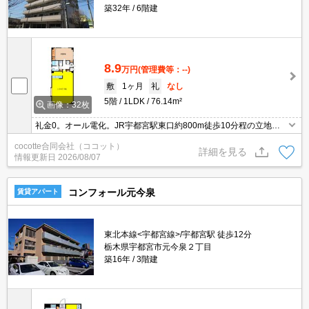
築32年
6階建
8.9
万円
(管理費等：--)
敷
1ヶ月
礼
なし
5階
1LDK
76.14m²
画像：32枚
礼金0。オール電化。JR宇都宮駅東口約800m徒歩10分程の立地。
角部屋。LDK27.5帖。
cocotte合同会社（ココット）
詳細を見る
情報更新日
2026/08/07
コンフォール元今泉
賃貸アパート
東北本線<宇都宮線>/宇都宮駅 徒歩12分
栃木県宇都宮市元今泉２丁目
築16年
3階建