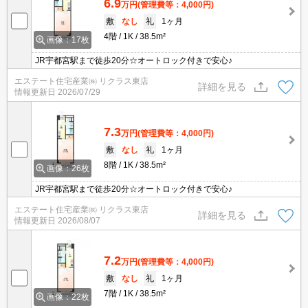
6.9
万円
(管理費等：4,000円)
敷
なし
礼
1ヶ月
4階
1K
38.5m²
画像：17枚
JR宇都宮駅まで徒歩20分☆オートロック付きで安心♪
エステート住宅産業㈱ リクラス東店
詳細を見る
情報更新日
2026/07/29
7.3
万円
(管理費等：4,000円)
敷
なし
礼
1ヶ月
8階
1K
38.5m²
画像：26枚
JR宇都宮駅まで徒歩20分☆オートロック付きで安心♪
エステート住宅産業㈱ リクラス東店
詳細を見る
情報更新日
2026/08/07
7.2
万円
(管理費等：4,000円)
敷
なし
礼
1ヶ月
7階
1K
38.5m²
画像：22枚