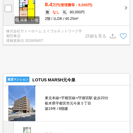
8.4
万円
(管理費等：6,500円)
敷
なし
礼
80,000円
2階
1LDK
40.25m²
画像：17枚
株式会社サトーホーム エイブルネットワーク宇
詳細を見る
都宮東店
情報更新日
2026/08/07
LOTUS MARSH元今泉
賃貸マンション
東北本線<宇都宮線>/宇都宮駅 徒歩20分
栃木県宇都宮市元今泉５丁目
築19年
8階建