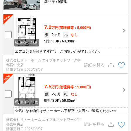
築44年
9階建
7.2
万円
(管理費等：5,000円)
敷
2ヶ月
礼
なし
5階
3DK
63.39m²
画像：23枚
エアコン３台付きです(^^♪ ご内覧いかがでしょうか。
株式会社サトーホーム エイブルネットワーク宇
詳細を見る
都宮中央店
情報更新日
2026/08/07
7.5
万円
(管理費等：5,000円)
敷
2ヶ月
礼
なし
9階
3DK
59.85m²
画像：22枚
☆気になる物件はサトーホーム宇都宮中央店へご連絡ください☆
株式会社サトーホーム エイブルネットワーク宇
詳細を見る
都宮中央店
情報更新日
2026/08/07