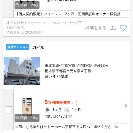
1階
1LDK
43.68m²
画像：20枚
【個人契約限定】フリーレント2ヶ月、初回保証料オーナー様負担
株式会社サトーホーム エイブルネットワーク宇
詳細を見る
都宮中央店
情報更新日
2026/08/07
JIビル
賃貸マンション
東北本線<宇都宮線>/宇都宮駅 徒歩13分
栃木県宇都宮市元今泉４丁目
築37年
4階建
5
万円
(管理費等：--)
敷
1ヶ月
礼
1ヶ月
4階
1R
23.1m²
画像：19枚
☆気になる物件はサトーホーム宇都宮中央店へご連絡ください☆