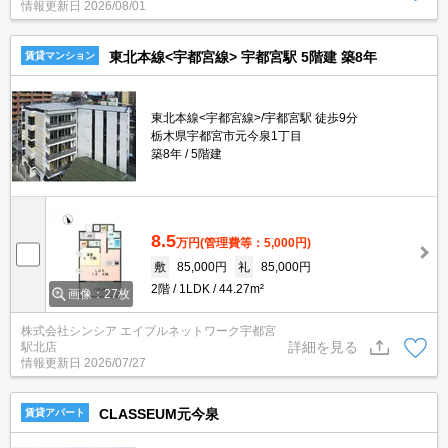
情報更新日
2026/08/01
東北本線<宇都宮線> 宇都宮駅 5階建 築8年
賃貸マンション
東北本線<宇都宮線>/宇都宮駅 徒歩9分
栃木県宇都宮市元今泉1丁目
築8年
5階建
8.5
万円
(管理費等：5,000円)
敷
85,000円
礼
85,000円
2階
1LDK
44.27m²
画像：27枚
株式会社シンシア エイブルネットワーク宇都宮
詳細を見る
駅北店
情報更新日
2026/07/27
CLASSEUM元今泉
賃貸アパート