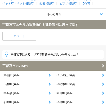
ペット可・ペット相談可
楽器相談可
ピアノ相談可
DIY可
もっと見る
宇都宮市元今泉の賃貸物件を建物種別に絞って探す
アパート
宇都宮市にあるエリアで賃貸物件が見つかりました！
宇都宮市
(1765件)
東宿郷
ゆいの杜
(89件)
(57件)
下栗町
平松本町
(52件)
(50件)
中今泉
鶴田町
(49件)
(48件)
石井町
平出町
(41件)
(40件)