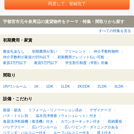
宇都宮市元今泉周辺の賃貸物件をテーマ・特集・間取りから探す
すべての特集を見る
初期費用・家賃
敷金礼金なし
初期費用が安い
フリーレント
仲介手数料無料
仲介手数料が家賃の55%以下
初期費用クレジット払い可能
家賃3万円以下
家賃5万円以下
学生割引制度（学割）対象
間取り
1R/ワンルーム
1K
1DK
1LDK
2K/2DK
2LDK
3LDK
設備・こだわり
新築・築浅
リフォーム・リノベーション済み
デザイナーズ
バス・トイレ別
温水洗浄便座（ウォシュレット）付き
食器洗浄乾燥機（食洗機）付き
カウンターキッチン付き
収納重視
バリアフリー
広いワンルーム
広いリビング・ダイニングがある
ベランダ・バルコニー付き
ルーフバルコニー付き
屋上付き