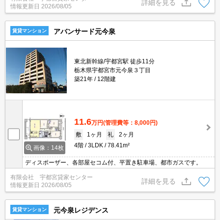
詳細を見る
情報更新日
2026/08/05
アバンサード元今泉
賃貸マンション
東北新幹線/宇都宮駅 徒歩11分
栃木県宇都宮市元今泉３丁目
築21年
12階建
11.6
万円
(管理費等：8,000円)
敷
1ヶ月
礼
2ヶ月
4階
3LDK
78.41m²
画像：14枚
ディスポーザー、各部屋セコム付、平置き駐車場、都市ガスです。
有限会社 宇都宮貸家センター
詳細を見る
情報更新日
2026/08/05
元今泉レジデンス
賃貸マンション