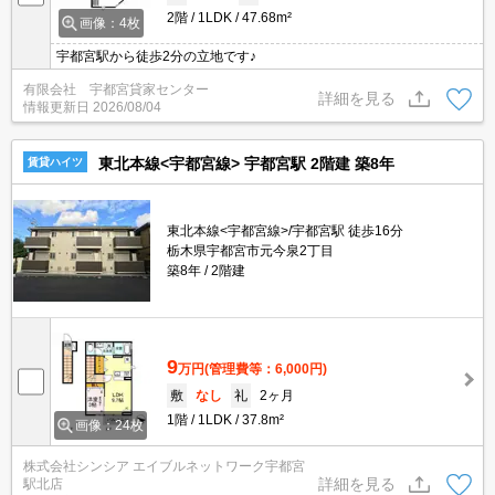
2階
1LDK
47.68m²
画像：4枚
宇都宮駅から徒歩2分の立地です♪
有限会社 宇都宮貸家センター
詳細を見る
情報更新日
2026/08/04
東北本線<宇都宮線> 宇都宮駅 2階建 築8年
賃貸ハイツ
東北本線<宇都宮線>/宇都宮駅 徒歩16分
栃木県宇都宮市元今泉2丁目
築8年
2階建
9
万円
(管理費等：6,000円)
敷
なし
礼
2ヶ月
1階
1LDK
37.8m²
画像：24枚
株式会社シンシア エイブルネットワーク宇都宮
詳細を見る
駅北店