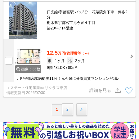
日光線/宇都宮駅 バス3分 花蔵院角下車：停歩2
分
栃木県宇都宮市元今泉４丁目
築20年
14階建
12.5
万円
(管理費等：--)
敷
1ヶ月
礼
2ヶ月
9階
3LDK
80m²
画像：36枚
ＪＲ宇都宮駅約徒歩11分！元今泉に分譲賃貸マンション登場♪
エステート住宅産業㈱ リクラス東店
詳細を見る
情報更新日
2026/07/30
1
2