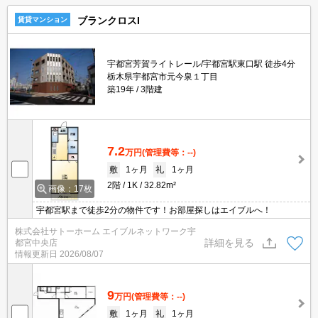
ブランクロスI
賃貸マンション
宇都宮芳賀ライトレール/宇都宮駅東口駅 徒歩4分
栃木県宇都宮市元今泉１丁目
築19年
3階建
7.2
万円
(管理費等：--)
敷
1ヶ月
礼
1ヶ月
2階
1K
32.82m²
画像：17枚
宇都宮駅まで徒歩2分の物件です！お部屋探しはエイブルへ！
株式会社サトーホーム エイブルネットワーク宇
詳細を見る
都宮中央店
情報更新日
2026/08/07
9
万円
(管理費等：--)
敷
1ヶ月
礼
1ヶ月