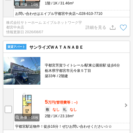
1階
1K
31.46m²
画像：14枚
お問い合わせはエイブル宇都宮中央店へ028-610-7710
株式会社サトーホーム エイブルネットワーク宇
詳細を見る
都宮中央店
情報更新日
2026/08/07
サンライズＷＡＴＡＮＡＢＥ
賃貸アパート
宇都宮芳賀ライトレール/駅東公園前駅 徒歩6分
栃木県宇都宮市元今泉５丁目
築33年
2階建
5
万円
(管理費等：--)
敷
なし
礼
なし
2階
1K
23.18m²
画像：16枚
宇都宮駅近物件！徒歩16分！ぜひお問い合わせください☆☆