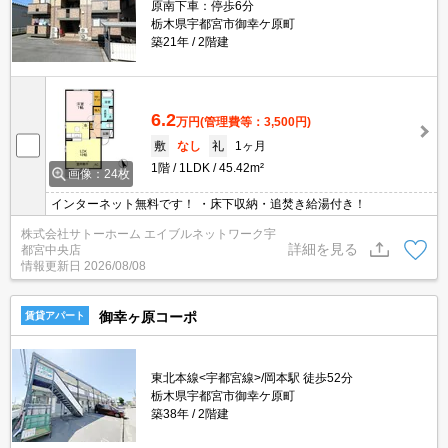
原南下車：停歩6分
栃木県宇都宮市御幸ケ原町
築21年
2階建
6.2
万円
(管理費等：3,500円)
敷
なし
礼
1ヶ月
1階
1LDK
45.42m²
画像：24枚
インターネット無料です！ ・床下収納・追焚き給湯付き！
株式会社サトーホーム エイブルネットワーク宇
詳細を見る
都宮中央店
情報更新日
2026/08/08
御幸ヶ原コーポ
賃貸アパート
東北本線<宇都宮線>/岡本駅 徒歩52分
栃木県宇都宮市御幸ケ原町
築38年
2階建