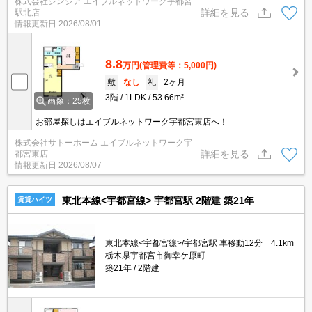
株式会社シンシア エイブルネットワーク宇都宮
詳細を見る
駅北店
情報更新日
2026/08/01
8.8
万円
(管理費等：5,000円)
敷
なし
礼
2ヶ月
3階
1LDK
53.66m²
画像：25枚
お部屋探しはエイブルネットワーク宇都宮東店へ！
株式会社サトーホーム エイブルネットワーク宇
詳細を見る
都宮東店
情報更新日
2026/08/07
東北本線<宇都宮線> 宇都宮駅 2階建 築21年
賃貸ハイツ
東北本線<宇都宮線>/宇都宮駅 車移動12分 4.1km
栃木県宇都宮市御幸ケ原町
築21年
2階建