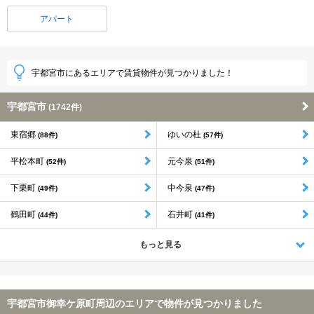
アパート
宇都宮市にあるエリアで賃貸物件が見つかりました！
宇都宮市
(1742件)
東宿郷
ゆいの杜
(88件)
(57件)
平松本町
元今泉
(52件)
(51件)
下栗町
中今泉
(49件)
(47件)
鶴田町
石井町
(44件)
(41件)
もっと見る
宇都宮市御幸ケ原町周辺のエリアで物件が見つかりました