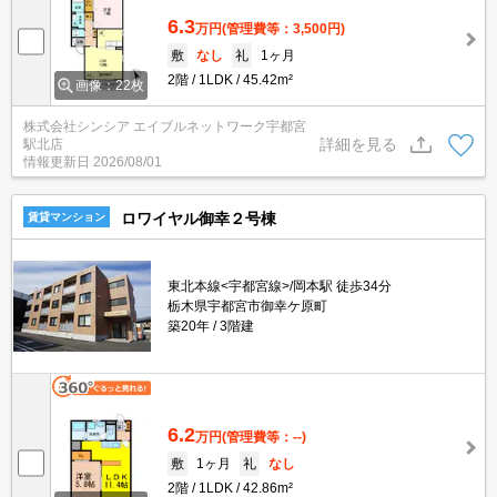
6.3
万円
(管理費等：3,500円)
敷
なし
礼
1ヶ月
2階
1LDK
45.42m²
画像：22枚
株式会社シンシア エイブルネットワーク宇都宮
詳細を見る
駅北店
情報更新日
2026/08/01
ロワイヤル御幸２号棟
賃貸マンション
東北本線<宇都宮線>/岡本駅 徒歩34分
栃木県宇都宮市御幸ケ原町
築20年
3階建
6.2
万円
(管理費等：--)
敷
1ヶ月
礼
なし
2階
1LDK
42.86m²