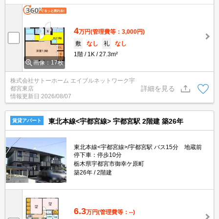
4
万円
(管理費等：3,000円)
敷
なし
礼
なし
1階
1K
27.3m²
画像：17枚
株式会社サトーホーム エイブルネットワーク宇
詳細を見る
都宮東店
情報更新日
2026/08/07
東北本線<宇都宮線> 宇都宮駅 2階建 築26年
賃貸アパート
東北本線<宇都宮線>/宇都宮駅 バス15分 地蔵前
停下車：停歩10分
栃木県宇都宮市御幸ケ原町
築26年
2階建
6.3
万円
(管理費等：--)