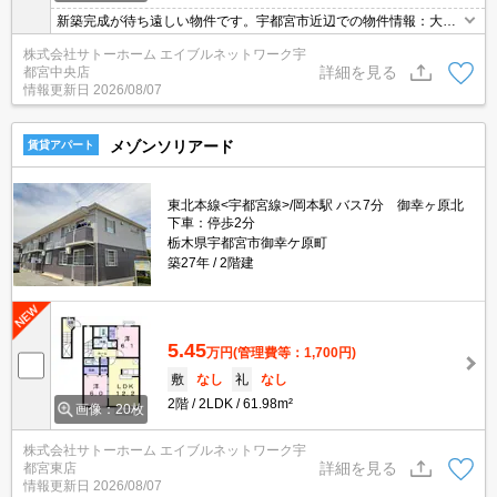
新築完成が待ち遠しい物件です。宇都宮市近辺での物件情報：大好
評のあの物件「ブループラム」。宇都宮周辺の不動産情報のことな
株式会社サトーホーム エイブルネットワーク宇
らぜひお気軽にutsunomiya-c@satohome.co.jpよりサトーホーム
詳細を見る
都宮中央店
宇都宮中央店までお問い合わせください。
情報更新日
2026/08/07
メゾンソリアード
賃貸アパート
東北本線<宇都宮線>/岡本駅 バス7分 御幸ヶ原北
下車：停歩2分
栃木県宇都宮市御幸ケ原町
築27年
2階建
5.45
万円
(管理費等：1,700円)
敷
なし
礼
なし
2階
2LDK
61.98m²
画像：20枚
株式会社サトーホーム エイブルネットワーク宇
詳細を見る
都宮東店
情報更新日
2026/08/07