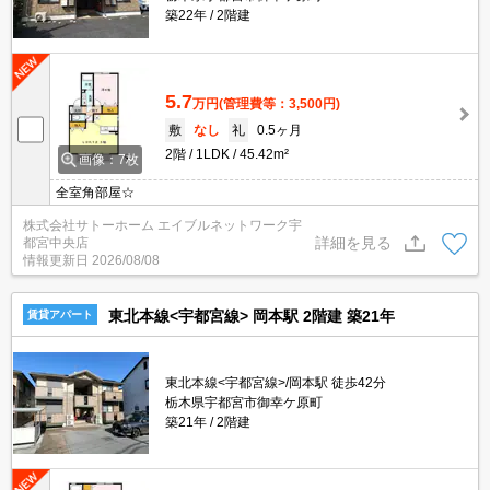
築22年
2階建
5.7
万円
(管理費等：3,500円)
敷
なし
礼
0.5ヶ月
2階
1LDK
45.42m²
画像：7枚
全室角部屋☆
株式会社サトーホーム エイブルネットワーク宇
詳細を見る
都宮中央店
情報更新日
2026/08/08
東北本線<宇都宮線> 岡本駅 2階建 築21年
賃貸アパート
東北本線<宇都宮線>/岡本駅 徒歩42分
栃木県宇都宮市御幸ケ原町
築21年
2階建