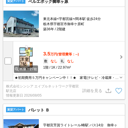
ベルエポック御幸ヶ原
賃貸アパート
東北本線<宇都宮線>/岡本駅 徒歩24分
栃木県宇都宮市御幸ケ原町
築36年
2階建
3.5
万円
(管理費等：--)
敷
なし
礼
なし
1階
1K
22.97m²
画像：27枚
★初期費用５万円キャンペーン中！！★ 家電(テレビ・冷蔵庫・洗
濯機・電子レンジ・ガスコンロ)付きをご希望の場合、賃料6,000円/
株式会社シンシア エイブルネットワーク宇都宮
月アップで対応させていただきます。その他、家具家電の内容変更
詳細を見る
駅北店
のご希望は別途ご相談ください。
情報更新日
2026/08/05
パレット Ｂ
賃貸アパート
宇都宮芳賀ライトレール/峰駅 バス14分 御幸ヶ