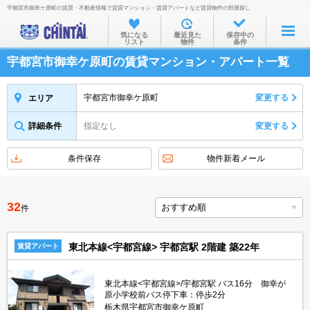
宇都宮市御幸ケ原町の賃貸・不動産情報で賃貸マンション・賃貸アパートなど賃貸物件の部屋探し
お部屋を探す
気になる
最近見た
保存中の
リスト
物件
条件
沿線・駅から
宇都宮市御幸ケ原町の賃貸マンション・アパート一覧
住所から
家賃相場から
宇都宮市御幸ケ原町
変更する
エリア
通勤通学時間から
詳細条件
指定なし
変更する
物件特集から
条件保存
物件新着メール
不動産会社から
TOP
32
件
東北本線<宇都宮線> 宇都宮駅 2階建 築22年
賃貸アパート
東北本線<宇都宮線>/宇都宮駅 バス16分 御幸が
原小学校前バス停下車：停歩2分
栃木県宇都宮市御幸ケ原町