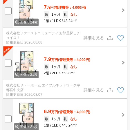
7
万円
(管理費等：4,000円)
敷
1ヶ月
礼
なし
1階
1LDK
43.24m²
画像：24枚
株式会社ファーストコミュニティ お部屋探しチ
詳細を見る
ョイス！
情報更新日
2026/08/08
7.9
万円
(管理費等：4,000円)
敷
1ヶ月
礼
なし
2階
2LDK
53.8m²
画像：21枚
株式会社サトーホーム エイブルネットワーク宇
詳細を見る
都宮中央店
情報更新日
2026/08/07
6.9
万円
(管理費等：4,000円)
敷
1ヶ月
礼
なし
1階
1LDK
43.24m²
画像：21枚