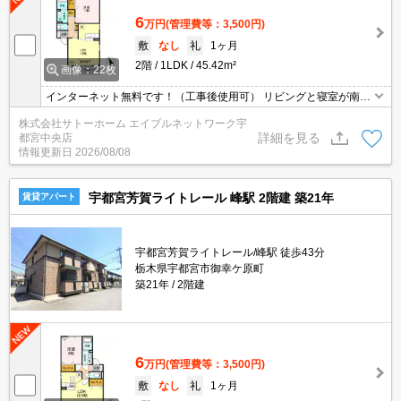
6
万円
(管理費等：3,500円)
敷
なし
礼
1ヶ月
2階
1LDK
45.42m²
画像：22枚
インターネット無料です！（工事後使用可） リビングと寝室が南と
北にきちんと分かれているタイプのお部屋です♪カウンターキッチン
株式会社サトーホーム エイブルネットワーク宇
です☆
詳細を見る
都宮中央店
情報更新日
2026/08/08
宇都宮芳賀ライトレール 峰駅 2階建 築21年
賃貸アパート
宇都宮芳賀ライトレール/峰駅 徒歩43分
栃木県宇都宮市御幸ケ原町
築21年
2階建
6
万円
(管理費等：3,500円)
敷
なし
礼
1ヶ月