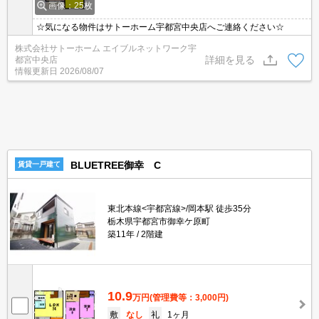
画像：25枚
☆気になる物件はサトーホーム宇都宮中央店へご連絡ください☆
株式会社サトーホーム エイブルネットワーク宇
詳細を見る
都宮中央店
情報更新日
2026/08/07
BLUETREE御幸 C
賃貸一戸建て
東北本線<宇都宮線>/岡本駅 徒歩35分
栃木県宇都宮市御幸ケ原町
築11年
2階建
10.9
万円
(管理費等：3,000円)
敷
なし
礼
1ヶ月