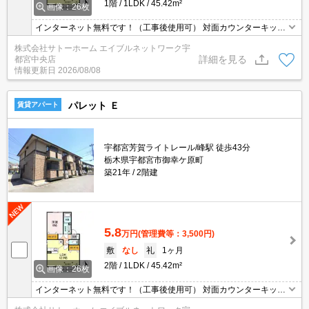
1階
1LDK
45.42m²
画像：26枚
インターネット無料です！（工事後使用可） 対面カウンターキッチ
ン付いてます☆
株式会社サトーホーム エイブルネットワーク宇
詳細を見る
都宮中央店
情報更新日
2026/08/08
パレット Ｅ
賃貸アパート
宇都宮芳賀ライトレール/峰駅 徒歩43分
栃木県宇都宮市御幸ケ原町
築21年
2階建
5.8
万円
(管理費等：3,500円)
敷
なし
礼
1ヶ月
2階
1LDK
45.42m²
画像：26枚
インターネット無料です！（工事後使用可） 対面カウンターキッチ
ン付いてます☆