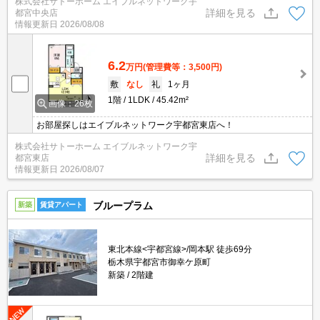
株式会社サトーホーム エイブルネットワーク宇
詳細を見る
都宮中央店
情報更新日
2026/08/08
6.2
万円
(管理費等：3,500円)
敷
なし
礼
1ヶ月
1階
1LDK
45.42m²
画像：26枚
お部屋探しはエイブルネットワーク宇都宮東店へ！
株式会社サトーホーム エイブルネットワーク宇
詳細を見る
都宮東店
情報更新日
2026/08/07
ブループラム
新築
賃貸アパート
東北本線<宇都宮線>/岡本駅 徒歩69分
栃木県宇都宮市御幸ケ原町
新築
2階建