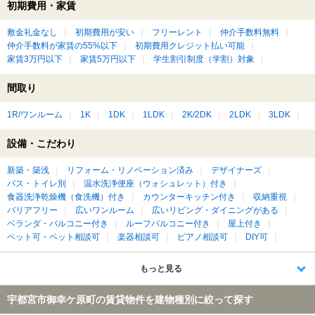
初期費用・家賃
敷金礼金なし
初期費用が安い
フリーレント
仲介手数料無料
仲介手数料が家賃の55%以下
初期費用クレジット払い可能
家賃3万円以下
家賃5万円以下
学生割引制度（学割）対象
間取り
1R/ワンルーム
1K
1DK
1LDK
2K/2DK
2LDK
3LDK
設備・こだわり
新築・築浅
リフォーム・リノベーション済み
デザイナーズ
バス・トイレ別
温水洗浄便座（ウォシュレット）付き
食器洗浄乾燥機（食洗機）付き
カウンターキッチン付き
収納重視
バリアフリー
広いワンルーム
広いリビング・ダイニングがある
ベランダ・バルコニー付き
ルーフバルコニー付き
屋上付き
ペット可・ペット相談可
楽器相談可
ピアノ相談可
DIY可
もっと見る
宇都宮市御幸ケ原町の賃貸物件を建物種別に絞って探す