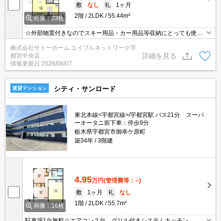
敷
なし
礼
1ヶ月
2階
2LDK
55.44m²
画像：23枚
☆外部物置付きなのでスキー用品・カー用品等収納にとっても便利
☆
株式会社サトーホーム エイブルネットワーク宇
詳細を見る
都宮中央店
情報更新日
2026/08/07
シティ・サンロード
賃貸マンション
東北本線<宇都宮線>/宇都宮駅 バス21分 スーパ
ーオータニ前下車：停歩9分
栃木県宇都宮市御幸ケ原町
築34年
3階建
4.95
万円
(管理費等：--)
敷
1ヶ月
礼
なし
1階
2LDK
55.7m²
画像：16枚
駐車場1台無料☆エアコン２台、グリル付きシステムキッチン、追