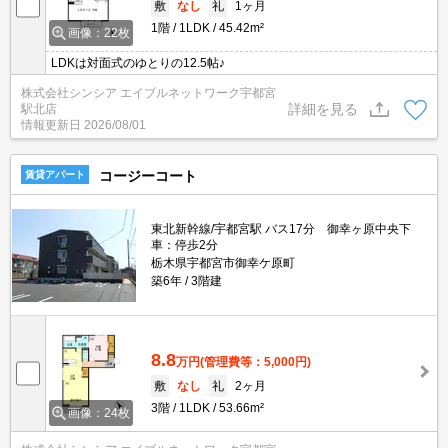
敷
なし
礼
1ヶ月
1階
1LDK
45.42m²
画像：22枚
LDKは対面式のゆとりの12.5帖♪
株式会社シンシア エイブルネットワーク宇都宮
詳細を見る
駅北店
情報更新日
2026/08/01
コージーコート
賃貸アパート
東北新幹線/宇都宮駅 バス17分 御幸ヶ原中央下
車：停歩2分
栃木県宇都宮市御幸ケ原町
築6年
3階建
8.8
万円
(管理費等：5,000円)
敷
なし
礼
2ヶ月
3階
1LDK
53.66m²
画像：24枚