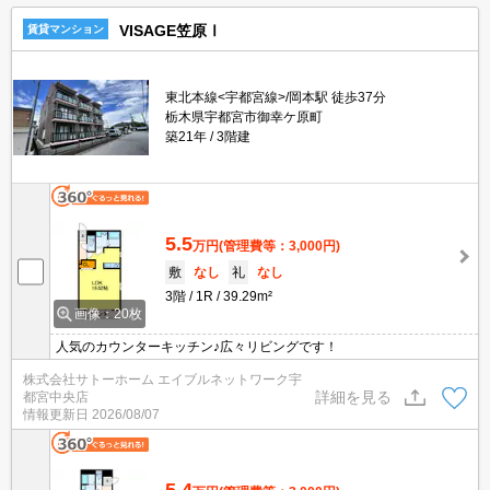
VISAGE笠原Ⅰ
賃貸マンション
東北本線<宇都宮線>/岡本駅 徒歩37分
栃木県宇都宮市御幸ケ原町
築21年
3階建
5.5
万円
(管理費等：3,000円)
敷
なし
礼
なし
3階
1R
39.29m²
画像：20枚
人気のカウンターキッチン♪広々リビングです！
株式会社サトーホーム エイブルネットワーク宇
詳細を見る
都宮中央店
情報更新日
2026/08/07