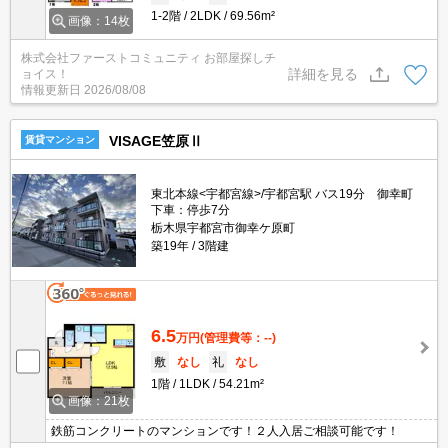
1-2階
2LDK
69.56m²
画像：14枚
株式会社ファーストコミュニティ お部屋探しチ
詳細を見る
ョイス！
情報更新日
2026/08/08
VISAGE笠原Ⅱ
賃貸マンション
東北本線<宇都宮線>/宇都宮駅 バス19分 御幸町
下車：停歩7分
栃木県宇都宮市御幸ケ原町
築19年
3階建
6.5
万円
(管理費等：--)
敷
なし
礼
なし
1階
1LDK
54.21m²
画像：21枚
鉄筋コンクリートのマンションです！２人入居ご相談可能です！