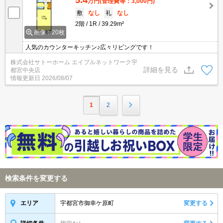
5.4
万円
(管理費等：3,000円)
敷
なし
礼
なし
2階
1R
39.29m²
画像：20枚
人気のカウンターキッチン♪広々リビングです！
株式会社サトーホーム エイブルネットワーク宇
詳細を見る
都宮中央店
情報更新日
2026/08/07
1
2
検索条件を変更する
宇都宮市御幸ケ原町
変更する
エリア