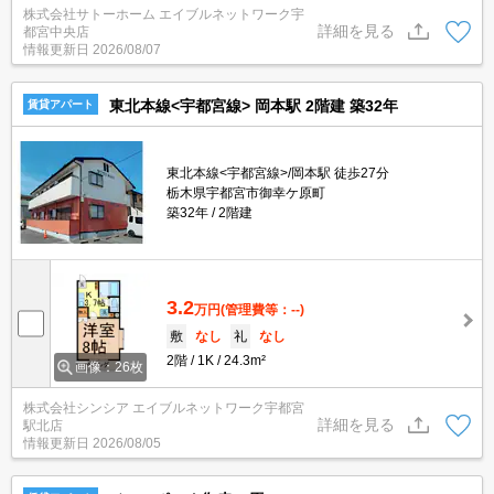
株式会社サトーホーム エイブルネットワーク宇
詳細を見る
都宮中央店
情報更新日
2026/08/07
東北本線<宇都宮線> 岡本駅 2階建 築32年
賃貸アパート
東北本線<宇都宮線>/岡本駅 徒歩27分
栃木県宇都宮市御幸ケ原町
築32年
2階建
3.2
万円
(管理費等：--)
敷
なし
礼
なし
2階
1K
24.3m²
画像：26枚
株式会社シンシア エイブルネットワーク宇都宮
詳細を見る
駅北店
情報更新日
2026/08/05