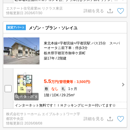
焚き付き♪
エステート住宅産業㈱ リクラス東店
詳細を見る
情報更新日
2026/07/30
メゾン・プラン・ソレイユ
賃貸アパート
東北本線<宇都宮線>/宇都宮駅 バス15分 スーパ
ーオータニ前下車：停歩3分
栃木県宇都宮市御幸ケ原町
築17年
2階建
5.5
万円
(管理費等：3,500円)
敷
なし
礼
1ヶ月
1階
1DK
29.25m²
画像：26枚
インターネット無料です！ＩＨクッキングヒーター付いてます☆
株式会社サトーホーム エイブルネットワーク宇
詳細を見る
都宮中央店
情報更新日
2026/08/08