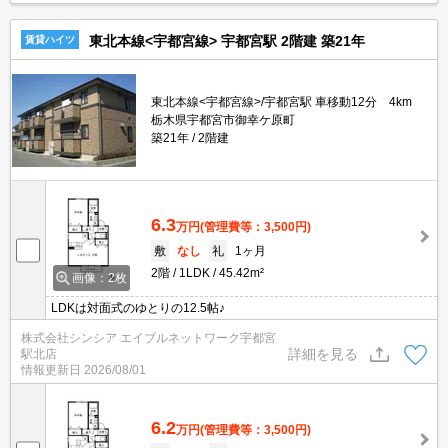
東北本線<宇都宮線> 宇都宮駅 2階建 築21年
賃貸ハイツ
東北本線<宇都宮線>/宇都宮駅 車移動12分 4km
栃木県宇都宮市御幸ケ原町
築21年
2階建
6.3
万円
(管理費等：3,500円)
敷
なし
礼
1ヶ月
2階
1LDK
45.42m²
画像：2枚
LDKは対面式のゆとりの12.5帖♪
株式会社シンシア エイブルネットワーク宇都宮
詳細を見る
駅北店
情報更新日
2026/08/01
6.2
万円
(管理費等：3,500円)