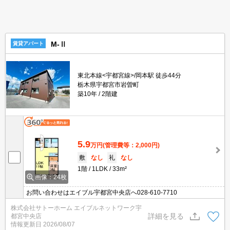
M-Ⅱ
賃貸アパート
東北本線<宇都宮線>/岡本駅 徒歩44分
栃木県宇都宮市岩曽町
築10年
2階建
5.9
万円
(管理費等：2,000円)
敷
なし
礼
なし
1階
1LDK
33m²
画像：24枚
お問い合わせはエイブル宇都宮中央店へ028-610-7710
株式会社サトーホーム エイブルネットワーク宇
詳細を見る
都宮中央店
情報更新日
2026/08/07