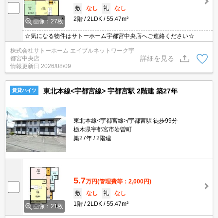
敷
なし
礼
なし
2階
2LDK
55.47m²
画像：27枚
☆気になる物件はサトーホーム宇都宮中央店へご連絡ください☆
株式会社サトーホーム エイブルネットワーク宇
詳細を見る
都宮中央店
情報更新日
2026/08/09
東北本線<宇都宮線> 宇都宮駅 2階建 築27年
賃貸ハイツ
東北本線<宇都宮線>/宇都宮駅 徒歩99分
栃木県宇都宮市岩曽町
築27年
2階建
5.7
万円
(管理費等：2,000円)
敷
なし
礼
なし
1階
2LDK
55.47m²
画像：21枚