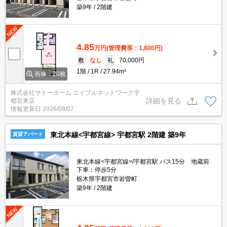
築9年
2階建
4.85
万円
(管理費等：1,800円)
敷
なし
礼
70,000円
1階
1R
27.94m²
画像：20枚
株式会社サトーホーム エイブルネットワーク宇
詳細を見る
都宮東店
情報更新日
2026/08/07
東北本線<宇都宮線> 宇都宮駅 2階建 築9年
賃貸アパート
東北本線<宇都宮線>/宇都宮駅 バス15分 地蔵前
下車：停歩5分
栃木県宇都宮市岩曽町
築9年
2階建