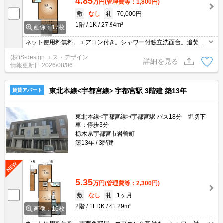
4.85
万円
(管理費等：1,800円)
敷
なし
礼
70,000円
1階
1K
27.94m²
画像：17枚
ネット使用料無料。エアコン付き。シャワー付独立洗面台。追焚給
湯。物置。ＴＶインターホン付き。浴室乾燥機付。温水洗浄便座付
(株)S-design エス・デザイン
き。宅配ボックス。照明器具付き。シューズボックス付き。メモリ
詳細を見る
情報更新日
2026/08/06
ーキー。室内物干しあり。
東北本線<宇都宮線> 宇都宮駅 3階建 築13年
賃貸アパート
東北本線<宇都宮線>/宇都宮駅 バス18分 堀切下
車：停歩3分
栃木県宇都宮市岩曽町
築13年
3階建
5.35
万円
(管理費等：2,300円)
敷
なし
礼
1ヶ月
2階
1LDK
41.29m²
画像：16枚