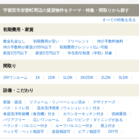
宇都宮市岩曽町周辺の賃貸物件をテーマ・特集・間取りから探す
すべての特集を見る
初期費用・家賃
敷金礼金なし
初期費用が安い
フリーレント
仲介手数料無料
仲介手数料が家賃の55%以下
初期費用クレジット払い可能
家賃3万円以下
家賃5万円以下
学生割引制度（学割）対象
間取り
1R/ワンルーム
1K
1DK
1LDK
2K/2DK
2LDK
3LDK
設備・こだわり
新築・築浅
リフォーム・リノベーション済み
デザイナーズ
バス・トイレ別
温水洗浄便座（ウォシュレット）付き
食器洗浄乾燥機（食洗機）付き
カウンターキッチン付き
収納重視
バリアフリー
広いワンルーム
広いリビング・ダイニングがある
ベランダ・バルコニー付き
ルーフバルコニー付き
屋上付き
ペット可・ペット相談可
楽器相談可
ピアノ相談可
DIY可