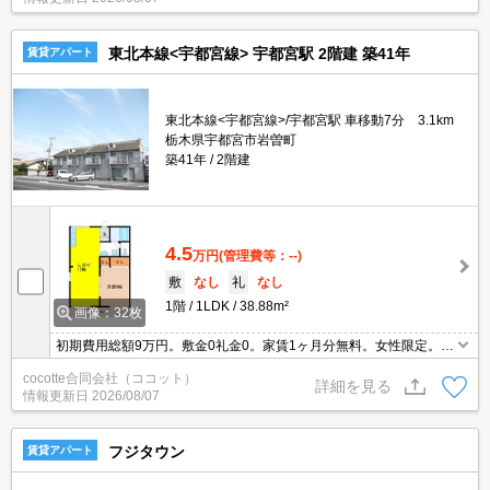
東北本線<宇都宮線> 宇都宮駅 2階建 築41年
賃貸アパート
東北本線<宇都宮線>/宇都宮駅 車移動7分 3.1km
栃木県宇都宮市岩曽町
築41年
2階建
4.5
万円
(管理費等：--)
敷
なし
礼
なし
1階
1LDK
38.88m²
画像：32枚
初期費用総額9万円。敷金0礼金0。家賃1ヶ月分無料。女性限定。2
DK→1LDKにリフォーム済。赤色キッチン導入。
cocotte合同会社（ココット）
詳細を見る
情報更新日
2026/08/07
フジタウン
賃貸アパート