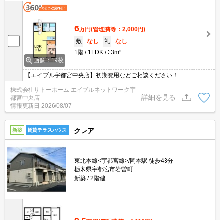
6
万円
(管理費等：2,000円)
敷
なし
礼
なし
1階
1LDK
33m²
画像：19枚
【エイブル宇都宮中央店】初期費用などご相談ください！
株式会社サトーホーム エイブルネットワーク宇
詳細を見る
都宮中央店
情報更新日
2026/08/07
クレア
新築
賃貸テラスハウス
東北本線<宇都宮線>/岡本駅 徒歩43分
栃木県宇都宮市岩曽町
新築
2階建