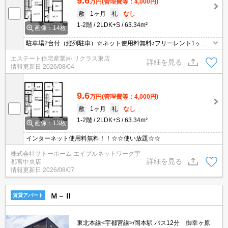
9.6
万円
(管理費等：4,000円)
敷
1ヶ月
礼
なし
1-2階
2LDK+S
63.34m²
画像：14枚
駐車場2台付（縦列駐車）☆ネット使用料無料♪フリーレント1ヶ月
付♪１F電動シャッ
エステート住宅産業㈱ リクラス東店
詳細を見る
情報更新日
2026/08/04
9.6
万円
(管理費等：4,000円)
敷
1ヶ月
礼
なし
1-2階
2LDK+S
63.34m²
画像：13枚
インターネット使用料無料！！☆☆使い放題☆☆
株式会社サトーホーム エイブルネットワーク宇
詳細を見る
都宮中央店
情報更新日
2026/08/07
Ｍ－Ⅱ
賃貸アパート
東北本線<宇都宮線>/岡本駅 バス12分 御幸ヶ原