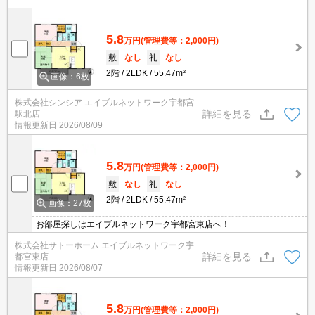
5.8
万円
(管理費等：2,000円)
敷
なし
礼
なし
2階
2LDK
55.47m²
画像：6枚
株式会社シンシア エイブルネットワーク宇都宮
詳細を見る
駅北店
情報更新日
2026/08/09
5.8
万円
(管理費等：2,000円)
敷
なし
礼
なし
2階
2LDK
55.47m²
画像：27枚
お部屋探しはエイブルネットワーク宇都宮東店へ！
株式会社サトーホーム エイブルネットワーク宇
詳細を見る
都宮東店
情報更新日
2026/08/07
5.8
万円
(管理費等：2,000円)