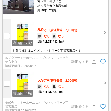
南下車：停歩11分
栃木県宇都宮市岩曽町
築10年
2階建
5.9
万円
(管理費等：2,000円)
敷
なし
礼
なし
1階
1LDK
32.4m²
画像：20枚
お部屋探しはエイブルネットワーク宇都宮東店へ！
株式会社サトーホーム エイブルネットワーク宇
詳細を見る
都宮東店
情報更新日
2026/08/07
5.9
万円
(管理費等：2,000円)
敷
なし
礼
なし
1階
1LDK
32.4m²
画像：14枚
株式会社サトーホーム エイブルネットワーク宇
詳細を見る
都宮東店
情報更新日
2026/08/07