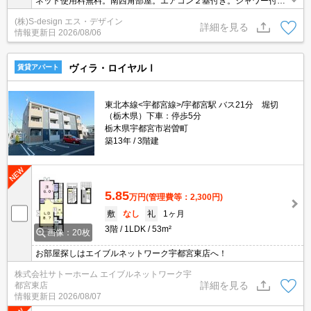
ネット使用料無料。南西角部屋。エアコン２基付き。シャワー付独
立洗面台。追焚給湯。ＴＶインターホン付き。浴室乾燥機付。温水
(株)S-design エス・デザイン
洗浄便座付き。照明器具付き。シューズボックス付き。玄関デジタ
詳細を見る
情報更新日
2026/08/06
ルキー。室内物干しあり。
ヴィラ・ロイヤルⅠ
賃貸アパート
東北本線<宇都宮線>/宇都宮駅 バス21分 堀切
（栃木県）下車：停歩5分
栃木県宇都宮市岩曽町
築13年
3階建
5.85
万円
(管理費等：2,300円)
敷
なし
礼
1ヶ月
3階
1LDK
53m²
画像：20枚
お部屋探しはエイブルネットワーク宇都宮東店へ！
株式会社サトーホーム エイブルネットワーク宇
詳細を見る
都宮東店
情報更新日
2026/08/07