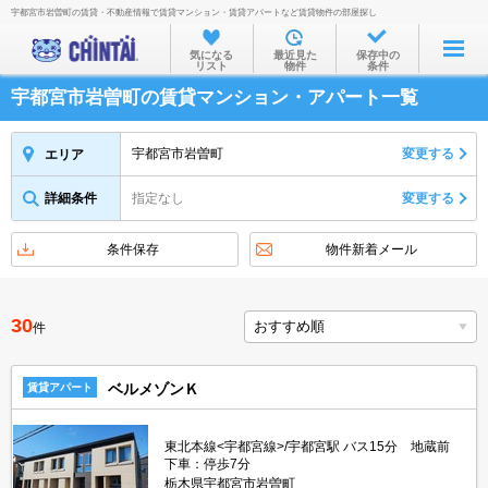
宇都宮市岩曽町の賃貸・不動産情報で賃貸マンション・賃貸アパートなど賃貸物件の部屋探し
お部屋を探す
気になる
最近見た
保存中の
リスト
物件
条件
沿線・駅から
宇都宮市岩曽町の賃貸マンション・アパート一覧
住所から
家賃相場から
宇都宮市岩曽町
変更する
エリア
通勤通学時間から
詳細条件
指定なし
変更する
物件特集から
条件保存
物件新着メール
不動産会社から
TOP
30
件
ベルメゾンＫ
賃貸アパート
東北本線<宇都宮線>/宇都宮駅 バス15分 地蔵前
下車：停歩7分
栃木県宇都宮市岩曽町