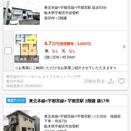
東北本線<宇都宮線>/宇都宮駅 徒歩53分
栃木県宇都宮市岩曽町
築30年
2階建
4.7
万円
(管理費等：3,000円)
敷
なし
礼
なし
1階
2DK
45.54m²
画像：15枚
☆お客様にご納得いただけるお部屋ご紹介させていただきます☆
株式会社サトーホーム エイブルネットワーク宇
詳細を見る
都宮中央店
情報更新日
2026/08/07
東北本線<宇都宮線> 宇都宮駅 2階建 築17年
賃貸アパート
東北本線<宇都宮線>/宇都宮駅 バス10分 地蔵前
下車：停歩7分
栃木県宇都宮市岩曽町