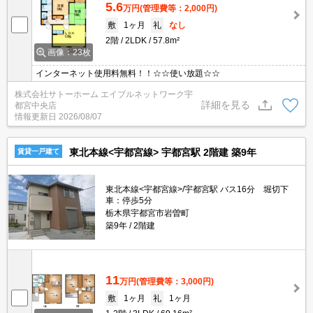
5.6
万円
(管理費等：2,000円)
敷
1ヶ月
礼
なし
2階
2LDK
57.8m²
画像：23枚
インターネット使用料無料！！☆☆使い放題☆☆
株式会社サトーホーム エイブルネットワーク宇
詳細を見る
都宮中央店
情報更新日
2026/08/07
東北本線<宇都宮線> 宇都宮駅 2階建 築9年
賃貸一戸建て
東北本線<宇都宮線>/宇都宮駅 バス16分 堀切下
車：停歩5分
栃木県宇都宮市岩曽町
築9年
2階建
11
万円
(管理費等：3,000円)
敷
1ヶ月
礼
1ヶ月