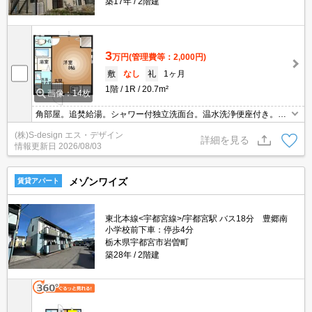
築17年
2階建
3
万円
(管理費等：2,000円)
敷
なし
礼
1ヶ月
1階
1R
20.7m²
画像：14枚
角部屋。追焚給湯。シャワー付独立洗面台。温水洗浄便座付き。エ
アコン付き。シューズボックス付き。ＴＶインターホン付き。シュ
(株)S-design エス・デザイン
ーズボックス付き。
詳細を見る
情報更新日
2026/08/03
メゾンワイズ
賃貸アパート
東北本線<宇都宮線>/宇都宮駅 バス18分 豊郷南
小学校前下車：停歩4分
栃木県宇都宮市岩曽町
築28年
2階建