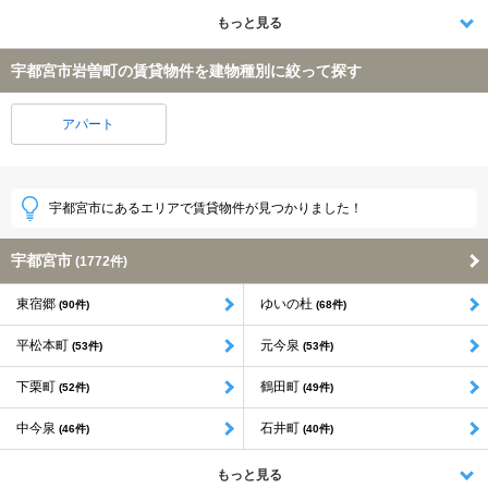
もっと見る
宇都宮市岩曽町の賃貸物件を建物種別に絞って探す
アパート
宇都宮市にあるエリアで賃貸物件が見つかりました！
宇都宮市
(1772件)
東宿郷
ゆいの杜
(90件)
(68件)
平松本町
元今泉
(53件)
(53件)
下栗町
鶴田町
(52件)
(49件)
中今泉
石井町
(46件)
(40件)
もっと見る