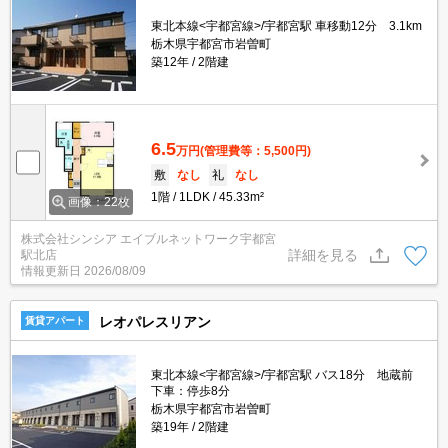
東北本線<宇都宮線>/宇都宮駅 車移動12分 3.1km
栃木県宇都宮市岩曽町
築12年
2階建
6.5
万円
(管理費等：5,500円)
敷
なし
礼
なし
1階
1LDK
45.33m²
画像：22枚
株式会社シンシア エイブルネットワーク宇都宮
詳細を見る
駅北店
情報更新日
2026/08/09
レオパレスリアン
賃貸アパート
東北本線<宇都宮線>/宇都宮駅 バス18分 地蔵前
下車：停歩8分
栃木県宇都宮市岩曽町
築19年
2階建