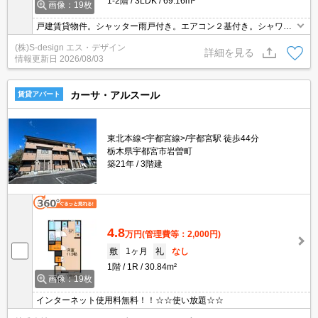
1-2階
3LDK
69.16m²
画像：19枚
戸建賃貸物件。シャッター雨戸付き。エアコン２基付き。シャワー
付独立洗面台。追焚給湯。ＴＶインターホン付き。温水洗浄便座付
(株)S-design エス・デザイン
き。シューズボックス付き。玄関ドアダブルロックキー。
詳細を見る
情報更新日
2026/08/03
カーサ・アルスール
賃貸アパート
東北本線<宇都宮線>/宇都宮駅 徒歩44分
栃木県宇都宮市岩曽町
築21年
3階建
4.8
万円
(管理費等：2,000円)
敷
1ヶ月
礼
なし
1階
1R
30.84m²
画像：19枚
インターネット使用料無料！！☆☆使い放題☆☆