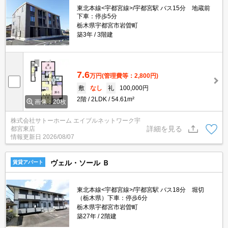
東北本線<宇都宮線>/宇都宮駅 バス15分 地蔵前
下車：停歩5分
栃木県宇都宮市岩曽町
築3年
3階建
7.6
万円
(管理費等：2,800円)
敷
なし
礼
100,000円
2階
2LDK
54.61m²
画像：20枚
株式会社サトーホーム エイブルネットワーク宇
詳細を見る
都宮東店
情報更新日
2026/08/07
ヴェル・ソール Ｂ
賃貸アパート
東北本線<宇都宮線>/宇都宮駅 バス18分 堀切
（栃木県）下車：停歩6分
栃木県宇都宮市岩曽町
築27年
2階建