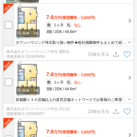
7.6
万円
(管理費等：3,000円)
敷
1ヶ月
礼
なし
3階
2DK
44.6m²
画像：2枚
タウンハウジング埼玉取り扱い物件★他社掲載物件もまとめて紹介
できます・オンラインでの面談＆見学も対応
株式会社タウンハウジング埼玉 浦和店
詳細を見る
情報更新日
2026/08/08
7.6
万円
(管理費等：3,000円)
敷
1ヶ月
礼
なし
3階
2DK
44.6m²
画像：2枚
首都圏１３０店舗以上の直営店舗ネットワークでお客様のご希望に
合ったお部屋をお探しさせて頂きます☆賃貸市場に出ている情報を
株式会社タウンハウジング埼玉 川口店
まとめてご紹介☆何でもご相談下さい♪
詳細を見る
情報更新日
2026/08/07
7.6
万円
(管理費等：3,000円)