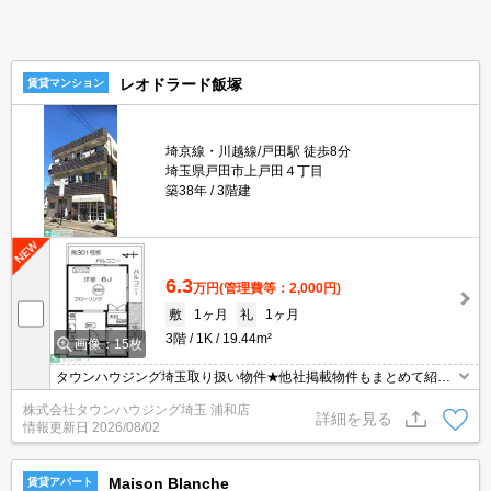
レオドラード飯塚
賃貸マンション
埼京線・川越線/戸田駅 徒歩8分
埼玉県戸田市上戸田４丁目
築38年
3階建
6.3
万円
(管理費等：2,000円)
敷
1ヶ月
礼
1ヶ月
3階
1K
19.44m²
画像：15枚
タウンハウジング埼玉取り扱い物件★他社掲載物件もまとめて紹介
できます・オンラインでの面談＆見学も対応
株式会社タウンハウジング埼玉 浦和店
詳細を見る
情報更新日
2026/08/02
Maison Blanche
賃貸アパート