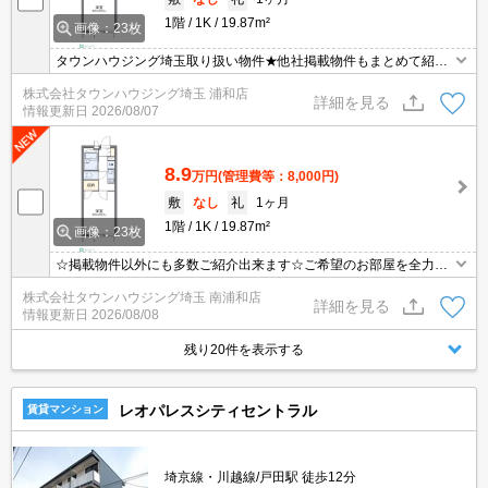
1階
1K
19.87m²
画像：23枚
タウンハウジング埼玉取り扱い物件★他社掲載物件もまとめて紹介
できます・オンラインでの面談＆見学も対応
株式会社タウンハウジング埼玉 浦和店
詳細を見る
情報更新日
2026/08/07
8.9
万円
(管理費等：8,000円)
敷
なし
礼
1ヶ月
1階
1K
19.87m²
画像：23枚
☆掲載物件以外にも多数ご紹介出来ます☆ご希望のお部屋を全力で
お探しさせて頂きます♪
株式会社タウンハウジング埼玉 南浦和店
詳細を見る
情報更新日
2026/08/08
残り20件を表示する
レオパレスシティセントラル
賃貸マンション
埼京線・川越線/戸田駅 徒歩12分