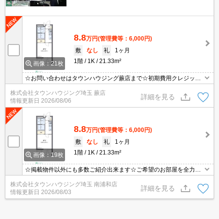
8.8
万円
(管理費等：6,000円)
敷
なし
礼
1ヶ月
1階
1K
21.33m²
画像：21枚
☆お問い合わせはタウンハウジング蕨店まで☆初期費用クレジット
決済相談☆オンラインでの内見・契約もお気軽にご相談ください！
株式会社タウンハウジング埼玉 蕨店
詳細を見る
情報更新日
2026/08/06
8.8
万円
(管理費等：6,000円)
敷
なし
礼
1ヶ月
1階
1K
21.33m²
画像：19枚
☆掲載物件以外にも多数ご紹介出来ます☆ご希望のお部屋を全力で
お探しさせて頂きます♪
株式会社タウンハウジング埼玉 南浦和店
詳細を見る
情報更新日
2026/08/03