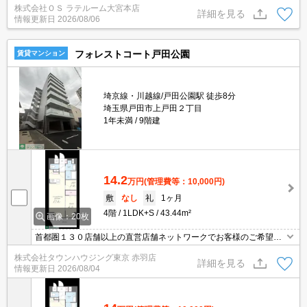
株式会社ＯＳ ラテルーム大宮本店
可】ご相談ください！！ ※仲介手数料 無料※『ご来店初めてのお
詳細を見る
情報更新日
2026/08/06
客様・当物件を契約に限る』
フォレストコート戸田公園
賃貸マンション
埼京線・川越線/戸田公園駅 徒歩8分
埼玉県戸田市上戸田２丁目
1年未満
9階建
14.2
万円
(管理費等：10,000円)
敷
なし
礼
1ヶ月
4階
1LDK+S
43.44m²
画像：20枚
首都圏１３０店舗以上の直営店舗ネットワークでお客様のご希望に
合ったお部屋をお探しさせて頂きます☆賃貸市場に出ている情報を
株式会社タウンハウジング東京 赤羽店
まとめてご紹介☆何でもご相談下さい♪
詳細を見る
情報更新日
2026/08/04