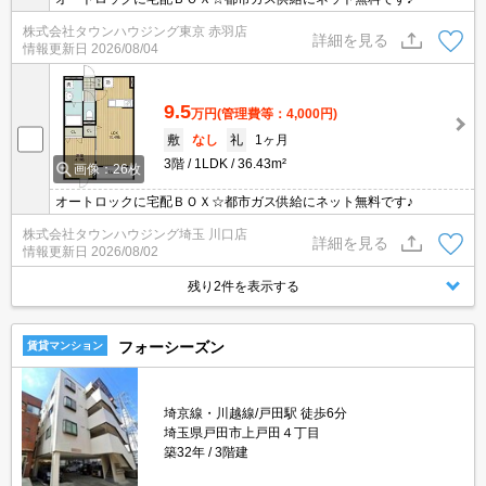
株式会社タウンハウジング東京 赤羽店
詳細を見る
情報更新日
2026/08/04
9.5
万円
(管理費等：4,000円)
敷
なし
礼
1ヶ月
3階
1LDK
36.43m²
画像：26枚
オートロックに宅配ＢＯＸ☆都市ガス供給にネット無料です♪
株式会社タウンハウジング埼玉 川口店
詳細を見る
情報更新日
2026/08/02
残り2件を表示する
フォーシーズン
賃貸マンション
埼京線・川越線/戸田駅 徒歩6分
埼玉県戸田市上戸田４丁目
築32年
3階建