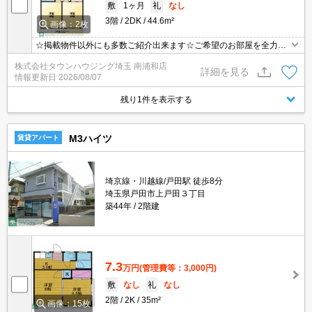
敷
1ヶ月
礼
なし
3階
2DK
44.6m²
画像：2枚
☆掲載物件以外にも多数ご紹介出来ます☆ご希望のお部屋を全力で
お探しさせて頂きます♪
株式会社タウンハウジング埼玉 南浦和店
詳細を見る
情報更新日
2026/08/07
残り1件を表示する
M3ハイツ
賃貸アパート
埼京線・川越線/戸田駅 徒歩8分
埼玉県戸田市上戸田３丁目
築44年
2階建
7.3
万円
(管理費等：3,000円)
敷
なし
礼
なし
2階
2K
35m²
画像：15枚