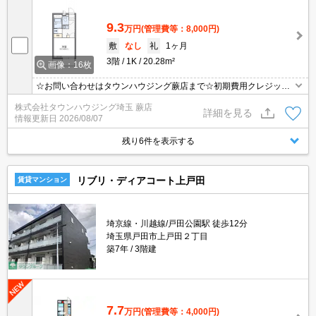
9.3
万円
(管理費等：8,000円)
敷
なし
礼
1ヶ月
3階
1K
20.28m²
画像：16枚
☆お問い合わせはタウンハウジング蕨店まで☆初期費用クレジット
決済相談☆オンラインでの内見・契約もお気軽にご相談ください！
株式会社タウンハウジング埼玉 蕨店
詳細を見る
情報更新日
2026/08/07
残り6件を表示する
リブリ・ディアコート上戸田
賃貸マンション
埼京線・川越線/戸田公園駅 徒歩12分
埼玉県戸田市上戸田２丁目
築7年
3階建
7.7
万円
(管理費等：4,000円)