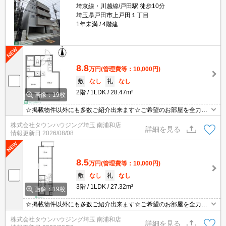
埼京線・川越線/戸田駅 徒歩10分
埼玉県戸田市上戸田１丁目
1年未満
4階建
8.8
万円
(管理費等：10,000円)
敷
なし
礼
なし
2階
1LDK
28.47m²
画像：19枚
☆掲載物件以外にも多数ご紹介出来ます☆ご希望のお部屋を全力で
お探しさせて頂きます♪
株式会社タウンハウジング埼玉 南浦和店
詳細を見る
情報更新日
2026/08/08
8.5
万円
(管理費等：10,000円)
敷
なし
礼
なし
3階
1LDK
27.32m²
画像：19枚
☆掲載物件以外にも多数ご紹介出来ます☆ご希望のお部屋を全力で
お探しさせて頂きます♪
株式会社タウンハウジング埼玉 南浦和店
詳細を見る