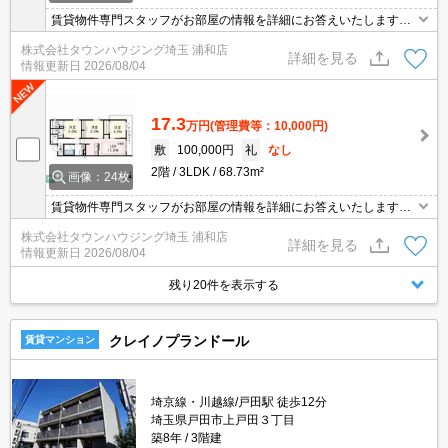
賃貸物件専門スタッフがお部屋の情報を詳細にお答えいたします。
お問合わせはタウンハウジング浦和店まで♪
株式会社タウンハウジング埼玉 浦和店
詳細を見る
情報更新日
2026/08/04
17.3
万円
(管理費等：10,000円)
敷
100,000円
礼
なし
2階
3LDK
68.73m²
画像：24枚
賃貸物件専門スタッフがお部屋の情報を詳細にお答えいたします。
お問合わせはタウンハウジング浦和店まで♪
株式会社タウンハウジング埼玉 浦和店
詳細を見る
情報更新日
2026/08/04
残り20件を表示する
クレイノプランドール
賃貸マンション
埼京線・川越線/戸田駅 徒歩12分
埼玉県戸田市上戸田３丁目
築8年
3階建