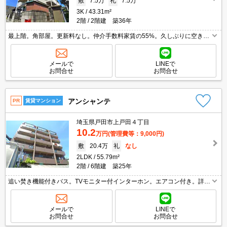
敷
7.5万
礼
7.5万
3K
43.31m²
2階
2階建 築36年
最上階。角部屋。更新料なし。仲介手数料家賃の55%。久しぶりに空きま
した。保証会社加入要(月額総支払額の50%、12,000円/年)。
メールで
LINEで
お問合せ
お問合せ
アンシャンテ
PR
賃貸マンション
埼玉県戸田市上戸田４丁目
10.2
万円
(管理費等：9,000円)
敷
20.4万
礼
なし
2LDK
55.79m²
2階
6階建 築25年
追い焚き機能付きバス。TVモニター付インターホン。エアコン付き。詳細
はお問い合わせください。仲介手数料家賃の0.55ヵ月分。
メールで
LINEで
お問合せ
お問合せ