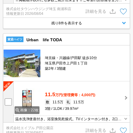
☆掲載物件以外にも多数ご紹介出来ます☆ご希望のお部屋を全力で
お探しさせて頂きます♪
株式会社タウンハウジング埼玉 南浦和店
詳細を見る
情報更新日
2026/08/04
残り8件を表示する
Urban life TODA
賃貸ハイツ
埼京線・川越線/戸田駅 徒歩10分
埼玉県戸田市上戸田１丁目
築2年
3階建
11.5
万円
(管理費等：4,000円)
敷
11.5万
礼
11.5万
3階
1LDK
39.97m²
画像：22枚
温水洗浄便座付き。浴室換気乾燥式。TVインターホン付き。2口ガ
スコンロ付。追焚給湯。室内物干しあり。経済的な都市ガス使用。
株式会社エイブル 戸田公園店
南向きで日当り良好。
詳細を見る
情報更新日
2026/08/07