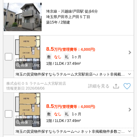
埼京線・川越線/戸田駅 徒歩6分
埼玉県戸田市上戸田５丁目
築15年
2階建
8.5
万円
(管理費等：4,000円)
敷
なし
礼
1ヶ月
1階
1LDK
37.49m²
画像：16枚
埼玉の賃貸物件探すならラテルーム大宮駅前店へ♪ ネット非掲載物
件多数ございます！ 【入居審査不安な方】【初期安物件】【クレジ
株式会社ＯＳ ラテルーム大宮駅前店
ット決済可】ご相談ください！！ ※仲介手数料無料 『ご来店初めて
詳細を見る
情報更新日
2026/08/06
のお客様・当物件を契約に限る』
8.5
万円
(管理費等：4,000円)
敷
なし
礼
1ヶ月
1階
1LDK
37.49m²
画像：16枚
埼玉の賃貸物件探すならラテルームへ♪ ネット非掲載物件多数ござ
います！ 【入居審査不安な方】【初期安物件】【クレジット決済