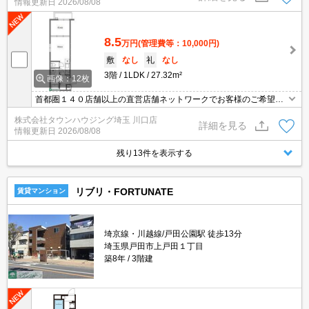
情報更新日
2026/08/08
8.5
万円
(管理費等：10,000円)
敷
なし
礼
なし
3階
1LDK
27.32m²
画像：12枚
首都圏１４０店舗以上の直営店舗ネットワークでお客様のご希望に
合ったお部屋をお探しさせて頂きます☆賃貸市場に出ている情報を
株式会社タウンハウジング埼玉 川口店
まとめてご紹介☆何でもご相談下さい♪
詳細を見る
情報更新日
2026/08/08
残り13件を表示する
リブリ・FORTUNATE
賃貸マンション
埼京線・川越線/戸田公園駅 徒歩13分
埼玉県戸田市上戸田１丁目
築8年
3階建