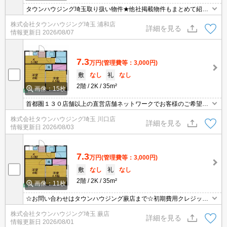
タウンハウジング埼玉取り扱い物件★他社掲載物件もまとめて紹介
できます・オンラインでの面談＆見学も対応
株式会社タウンハウジング埼玉 浦和店
詳細を見る
情報更新日
2026/08/07
7.3
万円
(管理費等：3,000円)
敷
なし
礼
なし
2階
2K
35m²
画像：15枚
首都圏１３０店舗以上の直営店舗ネットワークでお客様のご希望に
合ったお部屋をお探しさせて頂きます☆賃貸市場に出ている情報を
株式会社タウンハウジング埼玉 川口店
まとめてご紹介☆何でもご相談下さい♪
詳細を見る
情報更新日
2026/08/03
7.3
万円
(管理費等：3,000円)
敷
なし
礼
なし
2階
2K
35m²
画像：11枚
☆お問い合わせはタウンハウジング蕨店まで☆初期費用クレジット
決済相談☆オンラインでの内見・契約もお気軽にご相談ください！
株式会社タウンハウジング埼玉 蕨店
詳細を見る
情報更新日
2026/08/01