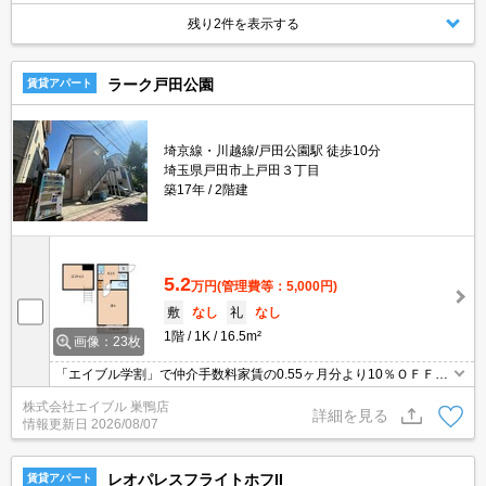
残り2件を表示する
ラーク戸田公園
賃貸アパート
埼京線・川越線/戸田公園駅 徒歩10分
埼玉県戸田市上戸田３丁目
築17年
2階建
5.2
万円
(管理費等：5,000円)
敷
なし
礼
なし
1階
1K
16.5m²
画像：23枚
「エイブル学割」で仲介手数料家賃の0.55ヶ月分より10％ＯＦＦ。
エイブル女子割で仲介手数料家賃の0.55ヶ月分より10％ＯＦＦ。保
株式会社エイブル 巣鴨店
証委託料※総賃料に対し初回50%（最低2万円）月額2％。
詳細を見る
情報更新日
2026/08/07
レオパレスフライトホフII
賃貸アパート