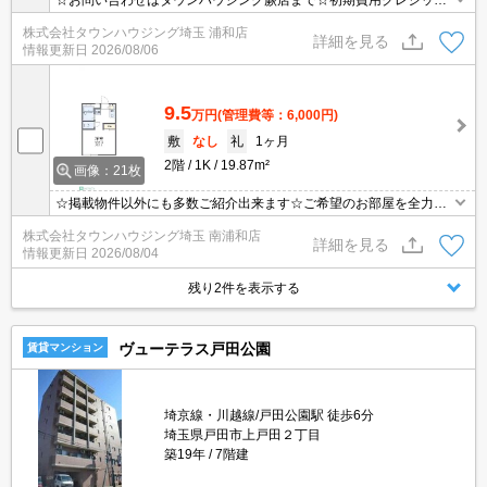
☆お問い合わせはタウンハウジング蕨店まで☆初期費用クレジット
決済相談☆オンラインでの内見・契約もお気軽にご相談ください！
株式会社タウンハウジング埼玉 浦和店
詳細を見る
情報更新日
2026/08/06
9.5
万円
(管理費等：6,000円)
敷
なし
礼
1ヶ月
2階
1K
19.87m²
画像：21枚
☆掲載物件以外にも多数ご紹介出来ます☆ご希望のお部屋を全力で
お探しさせて頂きます♪
株式会社タウンハウジング埼玉 南浦和店
詳細を見る
情報更新日
2026/08/04
残り2件を表示する
ヴューテラス戸田公園
賃貸マンション
埼京線・川越線/戸田公園駅 徒歩6分
埼玉県戸田市上戸田２丁目
築19年
7階建