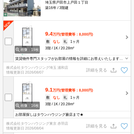
埼玉県戸田市上戸田１丁目
築16年
3階建
9.4
万円
(管理費等：8,000円)
敷
なし
礼
1ヶ月
3階
1K
20.28m²
画像：19枚
賃貸物件専門スタッフがお部屋の情報を詳細にお答えいたします。
お問合わせはタウンハウジング浦和店まで♪
株式会社タウンハウジング埼玉 浦和店
詳細を見る
情報更新日
2026/08/07
9.1
万円
(管理費等：8,000円)
敷
なし
礼
1ヶ月
3階
1K
20.28m²
画像：16枚
お部屋探しはタウンハウジング蕨店まで★
株式会社タウンハウジング東京 赤羽店
詳細を見る
情報更新日
2026/08/04