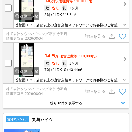
14
万円
(管理費等：10,000円)
敷
なし
礼
1ヶ月
2階
1LDK
43.8m²
画像：19枚
首都圏１３０店舗以上の直営店舗ネットワークでお客様のご希望に
合ったお部屋をお探しさせて頂きます☆賃貸市場に出ている情報を
株式会社タウンハウジング東京 赤羽店
まとめてご紹介☆何でもご相談下さい♪
詳細を見る
情報更新日
2026/08/04
14.5
万円
(管理費等：10,000円)
敷
なし
礼
1ヶ月
7階
1LDK+S
43.44m²
画像：21枚
首都圏１３０店舗以上の直営店舗ネットワークでお客様のご希望に
合ったお部屋をお探しさせて頂きます☆賃貸市場に出ている情報を
株式会社タウンハウジング東京 赤羽店
まとめてご紹介☆何でもご相談下さい♪
詳細を見る
情報更新日
2026/08/04
残り82件を表示する
丸与ハイツ
賃貸マンション