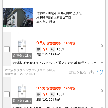
埼京線・川越線/戸田公園駅 徒歩7分
埼玉県戸田市上戸田２丁目
築23年
2階建
9.5
万円
(管理費等：6,000円)
敷
なし
礼
1ヶ月
2階
1K
19.87m²
画像：21枚
☆お問い合わせはタウンハウジング蕨店まで☆初期費用クレジット
決済相談☆オンラインでの内見・契約もお気軽にご相談ください！
株式会社タウンハウジング東京 赤羽店
詳細を見る
情報更新日
2026/08/04
9.5
万円
(管理費等：6,000円)
敷
なし
礼
1ヶ月
2階
1K
19.87m²
画像：21枚