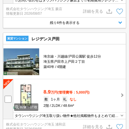
☆お問い合わせはタウンハウジング蕨店まで☆初期費用クレジット
決済相談☆オンラインでの内見・契約もお気軽にご相談ください！
株式会社タウンハウジング埼玉 蕨店
詳細を見る
情報更新日
2026/08/07
残り4件を表示する
レジデンス戸田
賃貸マンション
埼京線・川越線/戸田公園駅 徒歩12分
埼玉県戸田市上戸田２丁目
築40年
4階建
8.9
万円
(管理費等：5,000円)
敷
1ヶ月
礼
なし
2階
2LDK
48.6m²
画像：18枚
タウンハウジング埼玉取り扱い物件★他社掲載物件もまとめて紹介
できます・オンラインでの面談＆見学も対応
株式会社タウンハウジング埼玉 浦和店
詳細を見る