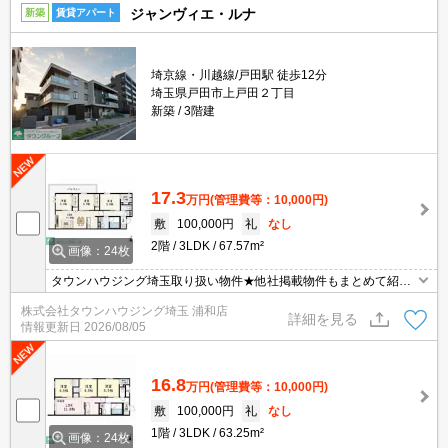
ジャンヴィエ・ルナ
新築
賃貸アパート
埼京線・川越線/戸田駅 徒歩12分
埼玉県戸田市上戸田２丁目
新築
3階建
17.3
万円
(管理費等：10,000円)
敷
100,000円
礼
なし
2階
3LDK
67.57m²
画像：24枚
タウンハウジング埼玉取り扱い物件★他社掲載物件もまとめて紹介
できます・オンラインでの面談＆見学も対応
株式会社タウンハウジング埼玉 浦和店
詳細を見る
情報更新日
2026/08/05
16.8
万円
(管理費等：10,000円)
敷
100,000円
礼
なし
1階
3LDK
63.25m²
画像：24枚