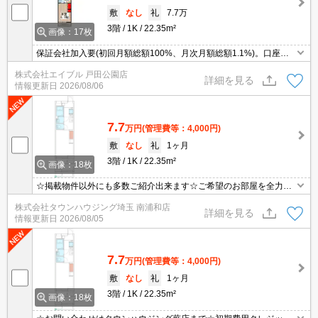
敷
なし
礼
7.7万
3階
1K
22.35m²
画像：17枚
保証会社加入要(初回月額総額100%、月次月額総額1.1%)。口座振
替手数料330円/月。退去時の清掃料49,500円を入居時にいただきま
株式会社エイブル 戸田公園店
す。リブリクラブ加入要(初回7,700円、2,200円/月)。
詳細を見る
情報更新日
2026/08/06
7.7
万円
(管理費等：4,000円)
敷
なし
礼
1ヶ月
3階
1K
22.35m²
画像：18枚
☆掲載物件以外にも多数ご紹介出来ます☆ご希望のお部屋を全力で
お探しさせて頂きます♪
株式会社タウンハウジング埼玉 南浦和店
詳細を見る
情報更新日
2026/08/05
7.7
万円
(管理費等：4,000円)
敷
なし
礼
1ヶ月
3階
1K
22.35m²
画像：18枚