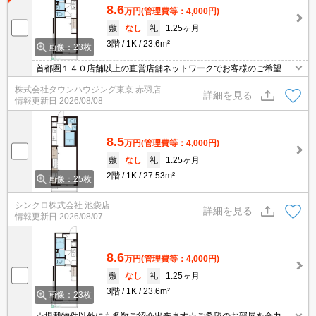
8.6
万円
(管理費等：4,000円)
敷
なし
礼
1.25ヶ月
3階
1K
23.6m²
画像：23枚
首都圏１４０店舗以上の直営店舗ネットワークでお客様のご希望に
合ったお部屋をお探しさせて頂きます☆賃貸市場に出ている情報を
株式会社タウンハウジング東京 赤羽店
まとめてご紹介☆何でもご相談下さい♪
詳細を見る
情報更新日
2026/08/08
8.5
万円
(管理費等：4,000円)
敷
なし
礼
1.25ヶ月
2階
1K
27.53m²
画像：25枚
シンクロ株式会社 池袋店
詳細を見る
情報更新日
2026/08/07
8.6
万円
(管理費等：4,000円)
敷
なし
礼
1.25ヶ月
3階
1K
23.6m²
画像：23枚