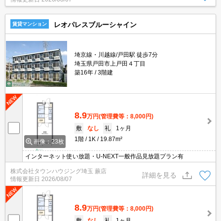
レオパレスブルーシャイン
賃貸マンション
埼京線・川越線/戸田駅 徒歩7分
埼玉県戸田市上戸田４丁目
築16年
3階建
8.9
万円
(管理費等：8,000円)
敷
なし
礼
1ヶ月
1階
1K
19.87m²
画像：23枚
インターネット使い放題・U-NEXT一般作品見放題プラン有
株式会社タウンハウジング埼玉 蕨店
詳細を見る
情報更新日
2026/08/07
8.9
万円
(管理費等：8,000円)
敷
なし
礼
1ヶ月