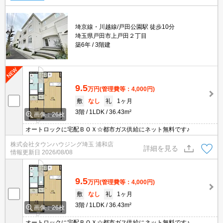
埼京線・川越線/戸田公園駅 徒歩10分
埼玉県戸田市上戸田２丁目
築6年
3階建
9.5
万円
(管理費等：4,000円)
敷
なし
礼
1ヶ月
3階
1LDK
36.43m²
画像：26枚
オートロックに宅配ＢＯＸ☆都市ガス供給にネット無料です♪
株式会社タウンハウジング埼玉 浦和店
詳細を見る
情報更新日
2026/08/08
9.5
万円
(管理費等：4,000円)
敷
なし
礼
1ヶ月
3階
1LDK
36.43m²
画像：26枚
オートロックに宅配ＢＯＸ☆都市ガス供給にネット無料です♪