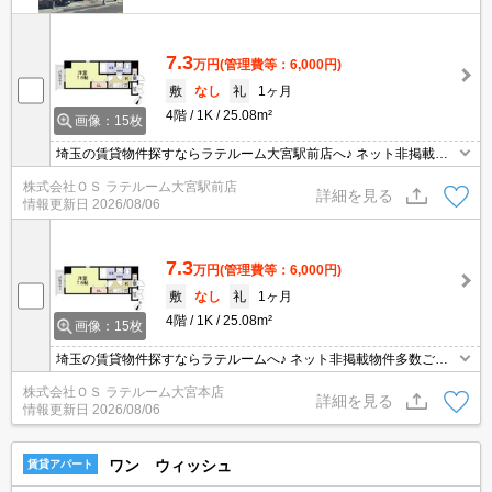
7.3
万円
(管理費等：6,000円)
敷
なし
礼
1ヶ月
4階
1K
25.08m²
画像：15枚
埼玉の賃貸物件探すならラテルーム大宮駅前店へ♪ ネット非掲載物
件多数ございます！ 【入居審査不安な方】【初期安物件】【クレジ
株式会社ＯＳ ラテルーム大宮駅前店
ット決済可】ご相談ください！！ ※仲介手数料無料 『ご来店初めて
詳細を見る
情報更新日
2026/08/06
のお客様・当物件を契約に限る』
7.3
万円
(管理費等：6,000円)
敷
なし
礼
1ヶ月
4階
1K
25.08m²
画像：15枚
埼玉の賃貸物件探すならラテルームへ♪ ネット非掲載物件多数ござ
います！ 【入居審査不安な方】【初期安物件】【クレジット決済
株式会社ＯＳ ラテルーム大宮本店
可】ご相談ください！！ ※仲介手数料 無料※『ご来店初めてのお
詳細を見る
情報更新日
2026/08/06
客様・当物件を契約に限る』
ワン ウィッシュ
賃貸アパート