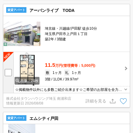
アーバンライブ TODA
賃貸アパート
埼京線・川越線/戸田駅 徒歩10分
埼玉県戸田市上戸田１丁目
築2年
3階建
11.5
万円
(管理費等：5,000円)
敷
1ヶ月
礼
1ヶ月
3階
1LDK
39.97m²
画像：28枚
☆掲載物件以外にも多数ご紹介出来ます☆ご希望のお部屋を全力で
お探しさせて頂きます♪
株式会社タウンハウジング埼玉 南浦和店
詳細を見る
情報更新日
2026/08/08
エムシティ戸田
賃貸アパート