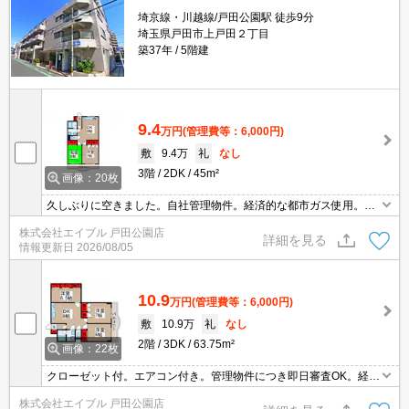
埼京線・川越線/戸田公園駅 徒歩9分
埼玉県戸田市上戸田２丁目
築37年
5階建
9.4
万円
(管理費等：6,000円)
敷
9.4万
礼
なし
3階
2DK
45m²
画像：20枚
久しぶりに空きました。自社管理物件。経済的な都市ガス使用。エ
レベーターあり。RC造。管理物件につき即日審査OK。内見予約受
株式会社エイブル 戸田公園店
付中。詳細はお問い合わせください。
詳細を見る
情報更新日
2026/08/05
10.9
万円
(管理費等：6,000円)
敷
10.9万
礼
なし
2階
3DK
63.75m²
画像：22枚
クローゼット付。エアコン付き。管理物件につき即日審査OK。経済
的な都市ガス使用。
株式会社エイブル 戸田公園店