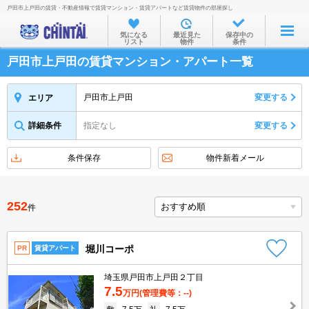
戸田市上戸田の賃貸・不動産情報で賃貸マンション・賃貸アパートなど賃貸物件の部屋探し
お部屋を探す
気になる
最近見た
保存中の
リスト
物件
条件
沿線・駅から
戸田市上戸田の賃貸マンション・アパート一覧
住所から
家賃相場から
戸田市上戸田
変更する
エリア
通勤通学時間から
詳細条件
指定なし
変更する
物件特集から
条件保存
物件新着メール
不動産会社から
TOP
252
件
堀川コーポ
PR
賃貸アパート
埼玉県戸田市上戸田２丁目
7.5
万円
(管理費等：--)