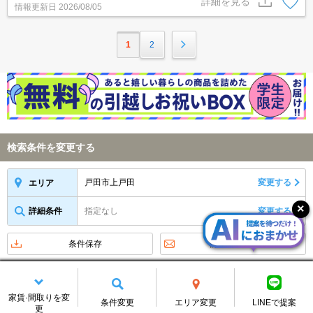
詳細を見る
情報更新日
2026/08/05
1
2
検索条件を変更する
戸田市上戸田
変更する
エリア
詳細条件
指定なし
変更する
条件保存
物件新着メール
アイコンの説明
家賃·間取りを変
新着お知らせをメールで受け取る
条件変更
エリア変更
LINEで提案
更