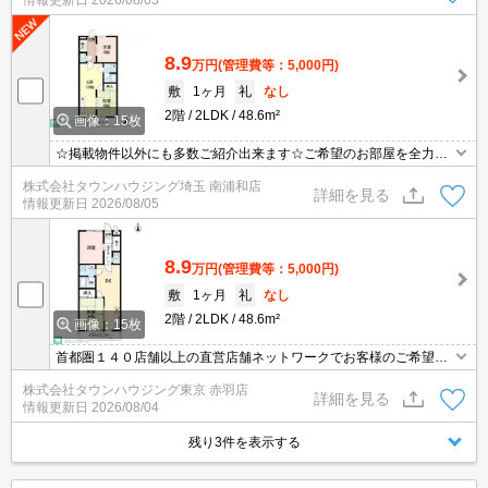
情報更新日
2026/08/05
8.9
万円
(管理費等：5,000円)
敷
1ヶ月
礼
なし
2階
2LDK
48.6m²
画像：15枚
☆掲載物件以外にも多数ご紹介出来ます☆ご希望のお部屋を全力で
お探しさせて頂きます♪
株式会社タウンハウジング埼玉 南浦和店
詳細を見る
情報更新日
2026/08/05
8.9
万円
(管理費等：5,000円)
敷
1ヶ月
礼
なし
2階
2LDK
48.6m²
画像：15枚
首都圏１４０店舗以上の直営店舗ネットワークでお客様のご希望に
合ったお部屋をお探しさせて頂きます☆賃貸市場に出ている情報を
株式会社タウンハウジング東京 赤羽店
まとめてご紹介☆何でもご相談下さい♪
詳細を見る
情報更新日
2026/08/04
残り3件を表示する