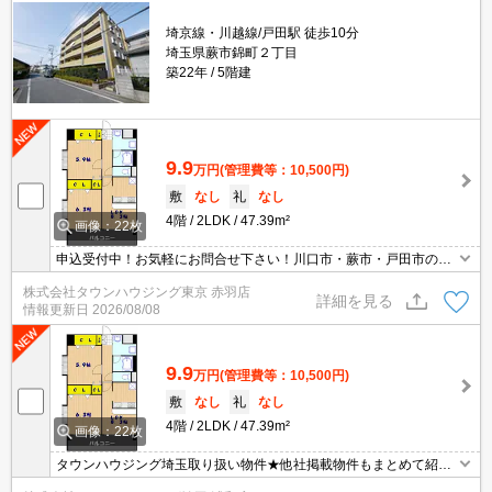
埼京線・川越線/戸田駅 徒歩10分
埼玉県蕨市錦町２丁目
築22年
5階建
9.9
万円
(管理費等：10,500円)
敷
なし
礼
なし
4階
2LDK
47.39m²
画像：22枚
申込受付中！お気軽にお問合せ下さい！川口市・蕨市・戸田市のお
部屋探しはタウンハウジング川口店へ！
株式会社タウンハウジング東京 赤羽店
詳細を見る
情報更新日
2026/08/08
9.9
万円
(管理費等：10,500円)
敷
なし
礼
なし
4階
2LDK
47.39m²
画像：22枚
タウンハウジング埼玉取り扱い物件★他社掲載物件もまとめて紹介
できます・オンラインでの面談＆見学も対応