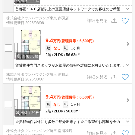
画像：20枚
首都圏１４０店舗以上の直営店舗ネットワークでお客様のご希望に
合ったお部屋をお探しさせて頂きます☆賃貸市場に出ている情報を
株式会社タウンハウジング東京 赤羽店
まとめてご紹介☆何でもご相談下さい♪
詳細を見る
情報更新日
2026/08/08
9.4
万円
(管理費等：6,500円)
敷
なし
礼
1ヶ月
2階
2LDK
56.63m²
画像：8枚
賃貸物件専門スタッフがお部屋の情報を詳細にお答えいたします。
お問合わせはタウンハウジング浦和店まで♪
株式会社タウンハウジング埼玉 浦和店
詳細を見る
情報更新日
2026/08/07
9.4
万円
(管理費等：6,500円)
敷
なし
礼
1ヶ月
2階
2LDK
56.63m²
画像：20枚
☆掲載物件以外にも多数ご紹介出来ます☆ご希望のお部屋を全力で
お探しさせて頂きます♪
株式会社タウンハウジング埼玉 南浦和店
詳細を見る