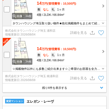
14
万円
(管理費等：10,500円)
敷
なし
礼
1ヶ月
4階
2LDK
66.84m²
画像：34枚
タウンハウジング埼玉取り扱い物件★他社掲載物件もまとめて紹介
できます・オンラインでの面談＆見学も対応
株式会社タウンハウジング埼玉 浦和店
詳細を見る
情報更新日
2026/08/04
14
万円
(管理費等：10,500円)
敷
なし
礼
1ヶ月
4階
2LDK
66.84m²
画像：34枚
☆掲載物件以外にも多数ご紹介出来ます☆ご希望のお部屋を全力で
お探しさせて頂きます♪
株式会社タウンハウジング埼玉 南浦和店
詳細を見る
情報更新日
2026/08/08
残り4件を表示する
エレガン・レーヴ
賃貸マンション