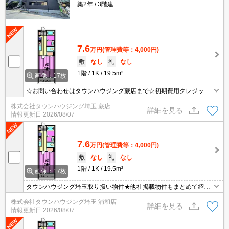
築2年
3階建
7.6
万円
(管理費等：4,000円)
敷
なし
礼
なし
1階
1K
19.5m²
画像：17枚
☆お問い合わせはタウンハウジング蕨店まで☆初期費用クレジット
決済相談☆オンラインでの内見・契約もお気軽にご相談ください！
株式会社タウンハウジング埼玉 蕨店
詳細を見る
情報更新日
2026/08/07
7.6
万円
(管理費等：4,000円)
敷
なし
礼
なし
1階
1K
19.5m²
画像：17枚
タウンハウジング埼玉取り扱い物件★他社掲載物件もまとめて紹介
できます・オンラインでの面談＆見学も対応
株式会社タウンハウジング埼玉 浦和店
詳細を見る
情報更新日
2026/08/07