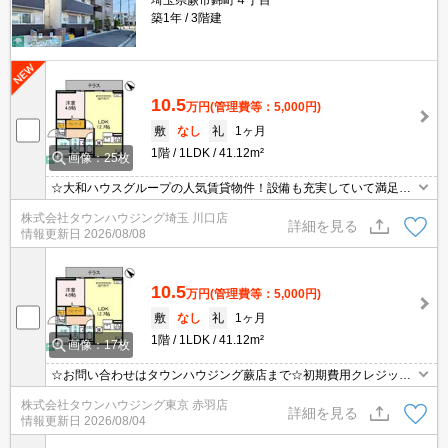
埼玉県蕨市錦町４丁目
築1年
3階建
10.5
万円
(管理費等：5,000円)
敷
なし
礼
1ヶ月
1階
1LDK
41.12m²
画像：25枚
☆大和ハウスグループの人気賃貸物件！設備も充実していて満足度
の高い物件です！毎月の家賃の支払いをクレジット決済出来る場合
株式会社タウンハウジング埼玉 川口店
がございます！
詳細を見る
情報更新日
2026/08/08
10.5
万円
(管理費等：5,000円)
敷
なし
礼
1ヶ月
1階
1LDK
41.12m²
画像：17枚
☆お問い合わせはタウンハウジング蕨店まで☆初期費用クレジット
決済相談☆オンラインでの内見・契約もお気軽にご相談ください！
株式会社タウンハウジング東京 赤羽店
詳細を見る
情報更新日
2026/08/04