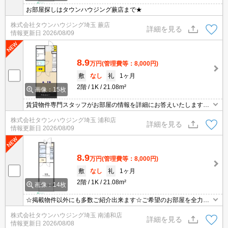
お部屋探しはタウンハウジング蕨店まで★
株式会社タウンハウジング埼玉 蕨店
詳細を見る
情報更新日
2026/08/09
8.9
万円
(管理費等：8,000円)
敷
なし
礼
1ヶ月
2階
1K
21.08m²
画像：15枚
賃貸物件専門スタッフがお部屋の情報を詳細にお答えいたします。
お問合わせはタウンハウジング浦和店まで♪
株式会社タウンハウジング埼玉 浦和店
詳細を見る
情報更新日
2026/08/09
8.9
万円
(管理費等：8,000円)
敷
なし
礼
1ヶ月
2階
1K
21.08m²
画像：14枚
☆掲載物件以外にも多数ご紹介出来ます☆ご希望のお部屋を全力で
お探しさせて頂きます♪
株式会社タウンハウジング埼玉 南浦和店
詳細を見る
情報更新日
2026/08/08