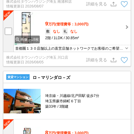
株式会社タウンハウジング埼玉 南浦和店
詳細を見る
情報更新日
2026/08/07
9
万円
(管理費等：3,000円)
敷
なし
礼
なし
2階
1LDK
30.85m²
画像：18枚
首都圏１３０店舗以上の直営店舗ネットワークでお客様のご希望に
合ったお部屋をお探しさせて頂きます☆賃貸市場に出ている情報を
株式会社タウンハウジング埼玉 川口店
まとめてご紹介☆何でもご相談下さい♪
詳細を見る
情報更新日
2026/08/05
ロ－マリンダロ－ズ
賃貸マンション
埼京線・川越線/北戸田駅 徒歩7分
埼玉県蕨市錦町６丁目
築33年
3階建
8
万円
(管理費等：3,000円)