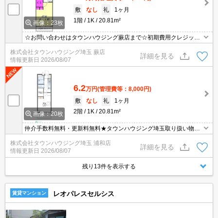
敷
なし
礼
1ヶ月
1階
1K
20.81m²
画像：23枚
☆お問い合わせはタウンハウジング蕨店まで☆初期費用クレジット
決済相談☆オンラインでの内見・契約もお気軽にご相談ください！
株式会社タウンハウジング埼玉 蕨店
詳細を見る
情報更新日
2026/08/07
6.2
万円
(管理費等：8,000円)
敷
なし
礼
1ヶ月
2階
1K
20.81m²
画像：20枚
仲介手数料無料・更新料無料★タウンハウジング埼玉取り扱い物件
★他社掲載物件もまとめて紹介できます！
株式会社タウンハウジング埼玉 浦和店
詳細を見る
情報更新日
2026/08/07
残り13件を表示する
レオパレスセルシス
賃貸マンション