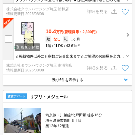
タウンハウジング埼玉取り扱い物件★他社掲載物件もまとめて紹介
できます・オンラインでの面談＆見学も対応
株式会社タウンハウジング埼玉 浦和店
詳細を見る
情報更新日
2026/08/08
10.4
万円
(管理費等：2,300円)
敷
なし
礼
1ヶ月
1階
1LDK
43.61m²
画像：14枚
☆掲載物件以外にも多数ご紹介出来ます☆ご希望のお部屋を全力で
お探しさせて頂きます♪
株式会社タウンハウジング埼玉 南浦和店
詳細を見る
情報更新日
2026/08/08
残り6件を表示する
リブリ・メジュール
賃貸アパート
埼京線・川越線/北戸田駅 徒歩16分
埼玉県蕨市錦町３丁目
築12年
2階建