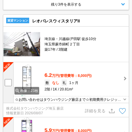
残り3件を表示する
レオパレスウィスタリアII
賃貸マンション
埼京線・川越線/戸田駅 徒歩10分
埼玉県蕨市錦町２丁目
築17年
3階建
6.2
万円
(管理費等：8,000円)
敷
なし
礼
1ヶ月
2階
1K
20.81m²
画像：23枚
☆お問い合わせはタウンハウジング蕨店まで☆初期費用クレジット
決済相談☆オンラインでの内見・契約もお気軽にご相談ください！
株式会社タウンハウジング埼玉 蕨店
詳細を見る
情報更新日
2026/08/07
5.9
万円
(管理費等：8,000円)