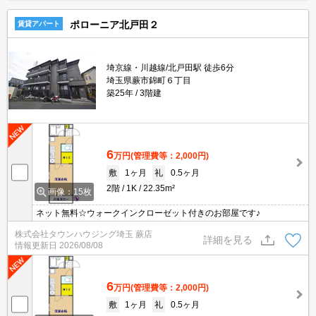
ポローニア北戸田２
賃貸アパート
埼京線・川越線/北戸田駅 徒歩6分
埼玉県蕨市錦町６丁目
築25年
3階建
6
万円
(管理費等：2,000円)
敷
1ヶ月
礼
0.5ヶ月
2階
1K
22.35m²
画像：15枚
ネット無料☆ウォークインクローゼット付きのお部屋です♪
株式会社タウンハウジング埼玉 蕨店
詳細を見る
情報更新日
2026/08/08
6
万円
(管理費等：2,000円)
敷
1ヶ月
礼
0.5ヶ月