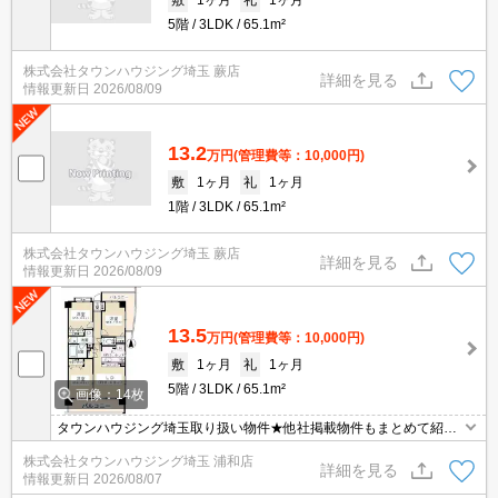
5階
3LDK
65.1m²
株式会社タウンハウジング埼玉 蕨店
詳細を見る
情報更新日
2026/08/09
13.2
万円
(管理費等：10,000円)
敷
1ヶ月
礼
1ヶ月
1階
3LDK
65.1m²
株式会社タウンハウジング埼玉 蕨店
詳細を見る
情報更新日
2026/08/09
13.5
万円
(管理費等：10,000円)
敷
1ヶ月
礼
1ヶ月
5階
3LDK
65.1m²
画像：14枚
タウンハウジング埼玉取り扱い物件★他社掲載物件もまとめて紹介
できます・オンラインでの面談＆見学も対応
株式会社タウンハウジング埼玉 浦和店
詳細を見る
情報更新日
2026/08/07