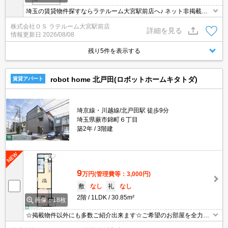
埼玉の賃貸物件探すならラテルーム大宮駅前店へ♪ ネット非掲載物
件多数ございます！ 【入居審査不安な方】【初期安物件】【クレジ
株式会社ＯＳ ラテルーム大宮駅前店
ット決済可】ご相談ください！！ ※仲介手数料無料 『ご来店初めて
詳細を見る
情報更新日
2026/08/08
のお客様・当物件を契約に限る』
残り5件を表示する
robot home 北戸田(ロボットホームキタトダ)
賃貸アパート
埼京線・川越線/北戸田駅 徒歩9分
埼玉県蕨市錦町６丁目
築2年
3階建
9
万円
(管理費等：3,000円)
敷
なし
礼
なし
2階
1LDK
30.85m²
画像：18枚
☆掲載物件以外にも多数ご紹介出来ます☆ご希望のお部屋を全力で
お探しさせて頂きます♪