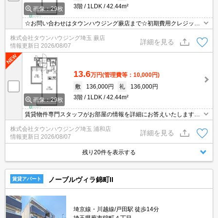
3階
1LDK
42.44m²
画像：29枚
☆お問い合わせはタウンハウジング蕨店まで☆初期費用クレジット
決済相談☆オンラインでの内見・契約もお気軽にご相談ください！
株式会社タウンハウジング埼玉 蕨店
詳細を見る
情報更新日
2026/08/07
13.6
万円
(管理費等：10,000円)
敷
136,000円
礼
136,000円
3階
1LDK
42.44m²
画像：29枚
賃貸物件専門スタッフがお部屋の情報を詳細にお答えいたします。
お問合わせはタウンハウジング浦和店まで♪
株式会社タウンハウジング埼玉 浦和店
詳細を見る
情報更新日
2026/08/07
残り20件を表示する
ノーブルヴィラ錦町II
賃貸アパート
埼京線・川越線/戸田駅 徒歩14分