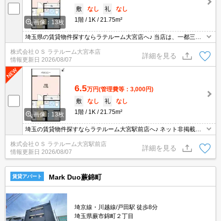
敷
なし
礼
なし
1階
1K
21.75m²
画像：13枚
埼玉県の賃貸物件探すならラテルーム大宮店へ♪ 当店は、一都三県
の中でも埼玉県に特化しておりますので、納得のお部屋探しが提供
株式会社ＯＳ ラテルーム大宮本店
可能！インターネット上に公開されてない物件多数取扱っておりま
詳細を見る
情報更新日
2026/08/07
す。初期費用のキャンペーン物件も御座いまして、お支払いは分割
支払いも対応しております。 ※当物件は、仲介手数料のご負担0円
となります。
6.5
万円
(管理費等：3,000円)
敷
なし
礼
なし
1階
1K
21.75m²
画像：13枚
埼玉の賃貸物件探すならラテルーム大宮駅前店へ♪ ネット非掲載物
件多数ございます！ 【入居審査不安な方】【初期安物件】【クレジ
株式会社ＯＳ ラテルーム大宮駅前店
ット決済可】ご相談ください！！ ※仲介手数料無料 『ご来店初めて
詳細を見る
情報更新日
2026/08/07
のお客様・当物件を契約に限る』
Mark Duo蕨錦町
賃貸アパート
埼京線・川越線/戸田駅 徒歩8分
埼玉県蕨市錦町２丁目