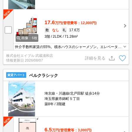
17.6
万円
(管理費等：12,000円)
敷
なし
礼
17.6万
3階
2LDK
71.28m²
画像：6枚
仲介手数料家賃の55%。積水ハウスのシャーメゾン。エレベーター
あり。安心のオートロック。経済的な都市ガス使用。追い焚き機能
株式会社エイブル 武蔵浦和店
付きバス。
詳細を見る
情報更新日
2026/08/07
ベルクラシック
賃貸アパート
埼京線・川越線/北戸田駅 徒歩14分
埼玉県蕨市錦町５丁目
築8年
3階建
6.5
万円
(管理費等：3,000円)