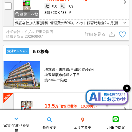
敷
8万
礼
8万
3階
2DK
33m²
画像：22枚
保証会社加入要(賃料+管理費の50%)。ペット飼育時敷金2ヶ月(償却
2ヶ月)。ガスコンロ設置可。バス・トイレ別。
株式会社エイブル 戸田公園店
詳細を見る
情報更新日
2026/08/07
ＧＯ桜庵
賃貸マンション
埼京線・川越線/戸田駅 徒歩8分
埼玉県蕨市錦町２丁目
築23年
5階建
13.5
万円
(管理費等：10,000円)
敷
13.5万
礼
13.5万
5階
3LDK
65.1m²
画像：10枚
家賃·間取りを変
条件変更
エリア変更
LINEで提案
更
久しぶりに空きました。システムキッチン。角部屋。エアコン付