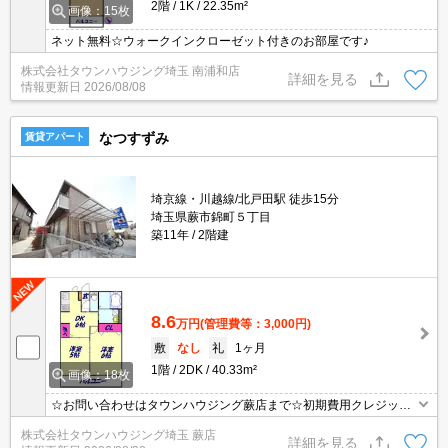
2階
1K
22.35m²
画像：15枚
ネット無料☆ウォークインクローゼット付きのお部屋です♪
株式会社タウンハウジング埼玉 南浦和店
詳細を見る
情報更新日
2026/08/08
なつすずみ
賃貸アパート
埼京線・川越線/北戸田駅 徒歩15分
埼玉県蕨市錦町５丁目
築11年
2階建
8.6
万円
(管理費等：3,000円)
敷
なし
礼
1ヶ月
1階
2DK
40.33m²
画像：18枚
☆お問い合わせはタウンハウジング蕨店まで☆初期費用クレジット
決済相談☆オンラインでの内見・契約もお気軽にご相談ください！
株式会社タウンハウジング埼玉 蕨店
詳細を見る