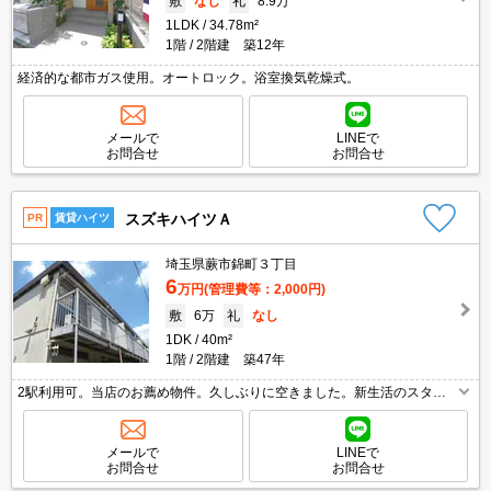
敷
なし
礼
8.9万
1LDK
34.78m²
1階
2階建 築12年
経済的な都市ガス使用。オートロック。浴室換気乾燥式。
メールで
LINEで
お問合せ
お問合せ
スズキハイツＡ
PR
賃貸ハイツ
埼玉県蕨市錦町３丁目
6
万円
(管理費等：2,000円)
敷
6万
礼
なし
1DK
40m²
1階
2階建 築47年
2駅利用可。当店のお薦め物件。久しぶりに空きました。新生活のスター
トはここから。
メールで
LINEで
お問合せ
お問合せ