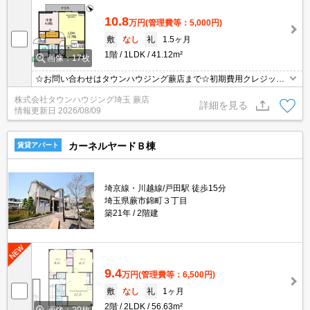
10.8
万円
(管理費等：5,000円)
敷
なし
礼
1.5ヶ月
1階
1LDK
41.12m²
画像：17枚
☆お問い合わせはタウンハウジング蕨店まで☆初期費用クレジット
決済相談☆オンラインでの内見・契約もお気軽にご相談ください！
株式会社タウンハウジング埼玉 蕨店
詳細を見る
情報更新日
2026/08/09
カーネルヤードＢ棟
賃貸アパート
埼京線・川越線/戸田駅 徒歩15分
埼玉県蕨市錦町３丁目
築21年
2階建
9.4
万円
(管理費等：6,500円)
敷
なし
礼
1ヶ月
2階
2LDK
56.63m²