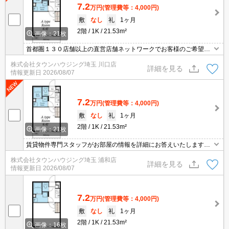
7.2
万円
(管理費等：4,000円)
敷
なし
礼
1ヶ月
2階
1K
21.53m²
画像：21枚
首都圏１３０店舗以上の直営店舗ネットワークでお客様のご希望に
合ったお部屋をお探しさせて頂きます☆賃貸市場に出ている情報を
株式会社タウンハウジング埼玉 川口店
まとめてご紹介☆何でもご相談下さい♪
詳細を見る
情報更新日
2026/08/07
7.2
万円
(管理費等：4,000円)
敷
なし
礼
1ヶ月
2階
1K
21.53m²
画像：21枚
賃貸物件専門スタッフがお部屋の情報を詳細にお答えいたします。
お問合わせはタウンハウジング浦和店まで♪
株式会社タウンハウジング埼玉 浦和店
詳細を見る
情報更新日
2026/08/07
7.2
万円
(管理費等：4,000円)
敷
なし
礼
1ヶ月
2階
1K
21.53m²
画像：16枚