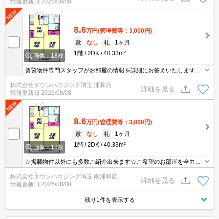
情報更新日
2026/08/08
8.6
万円
(管理費等：3,000円)
敷
なし
礼
1ヶ月
1階
2DK
40.33m²
画像：18枚
賃貸物件専門スタッフがお部屋の情報を詳細にお答えいたします。
お問合わせはタウンハウジング浦和店まで♪
株式会社タウンハウジング埼玉 浦和店
詳細を見る
情報更新日
2026/08/08
8.6
万円
(管理費等：3,000円)
敷
なし
礼
1ヶ月
1階
2DK
40.33m²
画像：18枚
☆掲載物件以外にも多数ご紹介出来ます☆ご希望のお部屋を全力で
お探しさせて頂きます♪
株式会社タウンハウジング埼玉 南浦和店
詳細を見る
情報更新日
2026/08/08
残り1件を表示する