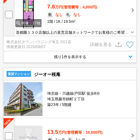
7.6
万円
(管理費等：4,000円)
敷
なし
礼
なし
1階
1K
19.5m²
画像：17枚
首都圏１３０店舗以上の直営店舗ネットワークでお客様のご希望に
合ったお部屋をお探しさせて頂きます☆賃貸市場に出ている情報を
株式会社タウンハウジング埼玉 川口店
まとめてご紹介☆何でもご相談下さい♪
詳細を見る
情報更新日
2026/08/07
残り1件を表示する
ジーオー桜庵
賃貸マンション
埼京線・川越線/戸田駅 徒歩8分
埼玉県蕨市錦町２丁目
築23年
5階建
13.5
万円
(管理費等：10,000円)
敷
1ヶ月
礼
1ヶ月