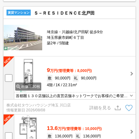
Ｓ－ＲＥＳＩＤＥＮＣＥ北戸田
賃貸マンション
埼京線・川越線/北戸田駅 徒歩9分
埼玉県蕨市錦町６丁目
築2年
5階建
9
万円
(管理費等：8,000円)
敷
90,000円
礼
90,000円
4階
1K
22.31m²
画像：30枚
首都圏１３０店舗以上の直営店舗ネットワークでお客様のご希望に
合ったお部屋をお探しさせて頂きます☆賃貸市場に出ている情報を
株式会社タウンハウジング埼玉 川口店
まとめてご紹介☆何でもご相談下さい♪
詳細を見る
情報更新日
2026/08/08
13.6
万円
(管理費等：10,000円)
敷
136,000円
礼
136,000円