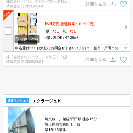
株式会社タウンハウジング埼玉 浦和店
詳細を見る
情報更新日
2026/08/04
9.9
万円
(管理費等：10,500円)
敷
なし
礼
なし
4階
2LDK
47.39m²
画像：22枚
申込受付中！お気軽にお問合せ下さい！川口市・蕨市・戸田市のお
部屋探しはタウンハウジング川口店へ！
株式会社タウンハウジング埼玉 川口店
詳細を見る
情報更新日
2026/08/04
エクラージュＫ
賃貸マンション
埼京線・川越線/戸田駅 徒歩15分
埼玉県蕨市錦町１丁目
築1年
3階建