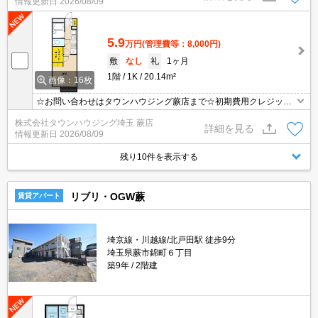
情報更新日
2026/08/09
5.9
万円
(管理費等：8,000円)
敷
なし
礼
1ヶ月
1階
1K
20.14m²
画像：16枚
☆お問い合わせはタウンハウジング蕨店まで☆初期費用クレジット
決済相談☆オンラインでの内見・契約もお気軽にご相談ください！
株式会社タウンハウジング埼玉 蕨店
詳細を見る
情報更新日
2026/08/09
残り10件を表示する
リブリ・OGW蕨
賃貸アパート
埼京線・川越線/北戸田駅 徒歩9分
埼玉県蕨市錦町６丁目
築9年
2階建