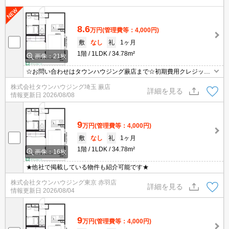
8.6
万円
(管理費等：4,000円)
敷
なし
礼
1ヶ月
1階
1LDK
34.78m²
画像：21枚
☆お問い合わせはタウンハウジング蕨店まで☆初期費用クレジット
決済相談☆オンラインでの内見・契約もお気軽にご相談ください！
株式会社タウンハウジング埼玉 蕨店
詳細を見る
情報更新日
2026/08/08
9
万円
(管理費等：4,000円)
敷
なし
礼
1ヶ月
1階
1LDK
34.78m²
画像：16枚
★他社で掲載している物件も紹介可能です★
株式会社タウンハウジング東京 赤羽店
詳細を見る
情報更新日
2026/08/04
9
万円
(管理費等：4,000円)