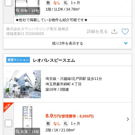
敷
なし
礼
1ヶ月
1階
1LDK
34.78m²
画像：16枚
★他社で掲載している物件も紹介可能です★
株式会社タウンハウジング東京 板橋店
詳細を見る
情報更新日
2026/08/08
残り2件を表示する
レオパレスピースエム
賃貸マンション
埼京線・川越線/北戸田駅 徒歩11分
埼玉県蕨市錦町４丁目
築16年
3階建
8.9
万円
(管理費等：8,000円)
敷
なし
礼
1ヶ月
2階
1K
21.08m²
画像：14枚