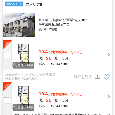
フォリアII
賃貸アパート
埼京線・川越線/北戸田駅 徒歩10分
埼玉県蕨市錦町６丁目
築3年
2階建
10.4
万円
(管理費等：2,300円)
敷
なし
礼
1ヶ月
1階
1LDK
43.61m²
画像：14枚
株式会社タウンハウジング埼玉 蕨店
詳細を見る
情報更新日
2026/08/08
10.4
万円
(管理費等：2,300円)
敷
なし
礼
1ヶ月
1階
1LDK
43.61m²
画像：14枚