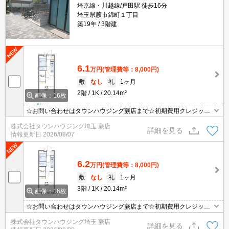
埼京線・川越線/戸田駅 徒歩16分
埼玉県蕨市錦町１丁目
築19年
3階建
6.1
万円
(管理費等：8,000円)
敷
なし
礼
1ヶ月
2階
1K
20.14m²
画像：16枚
☆お問い合わせはタウンハウジング蕨店まで☆初期費用クレジット
決済相談☆オンラインでの内見・契約もお気軽にご相談ください！
株式会社タウンハウジング埼玉 蕨店
詳細を見る
情報更新日
2026/08/07
6.2
万円
(管理費等：8,000円)
敷
なし
礼
1ヶ月
3階
1K
20.14m²
画像：16枚
☆お問い合わせはタウンハウジング蕨店まで☆初期費用クレジット
決済相談☆オンラインでの内見・契約もお気軽にご相談ください！
株式会社タウンハウジング埼玉 蕨店
詳細を見る