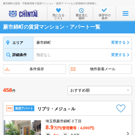
蕨市錦町の賃貸・不動産情報で賃貸マンション・賃貸アパートなど賃貸物件の部屋探し
お部屋を探す
気になる
最近見た
保存中の
リスト
物件
条件
沿線・駅から
蕨市錦町の賃貸マンション・アパート一覧
住所から
家賃相場から
蕨市錦町
変更する
エリア
通勤通学時間から
詳細条件
指定なし
変更する
物件特集から
条件保存
物件新着メール
不動産会社から
TOP
458
件
リブリ・メジュ－ル
PR
賃貸アパート
埼玉県蕨市錦町３丁目
8.9
万円
(管理費等：4,000円)