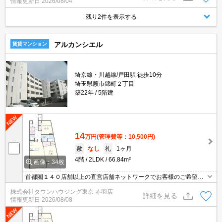
情報更新日
2026/08/04
残り2件を表示する
アルカンシエル
賃貸マンション
埼京線・川越線/戸田駅 徒歩10分
埼玉県蕨市錦町２丁目
築22年
5階建
14
万円
(管理費等：10,500円)
敷
なし
礼
1ヶ月
4階
2LDK
66.84m²
画像：34枚
首都圏１４０店舗以上の直営店舗ネットワークでお客様のご希望に
合ったお部屋をお探しさせて頂きます☆賃貸市場に出ている情報を
株式会社タウンハウジング東京 赤羽店
まとめてご紹介☆何でもご相談下さい♪
詳細を見る
情報更新日
2026/08/08