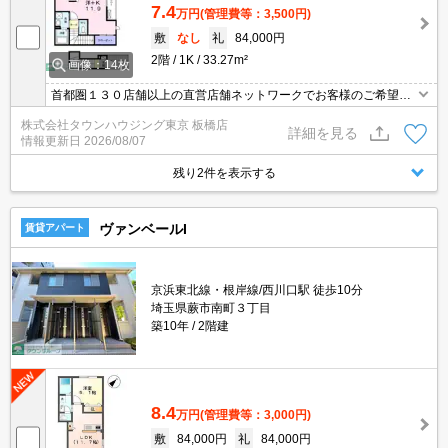
7.4
万円
(管理費等：3,500円)
敷
なし
礼
84,000円
2階
1K
33.27m²
画像：14枚
首都圏１３０店舗以上の直営店舗ネットワークでお客様のご希望に
合ったお部屋をお探しさせて頂きます☆賃貸市場に出ている情報を
株式会社タウンハウジング東京 板橋店
まとめてご紹介☆何でもご相談下さい♪
詳細を見る
情報更新日
2026/08/07
残り2件を表示する
ヴァンベールI
賃貸アパート
京浜東北線・根岸線/西川口駅 徒歩10分
埼玉県蕨市南町３丁目
築10年
2階建
8.4
万円
(管理費等：3,000円)
敷
84,000円
礼
84,000円