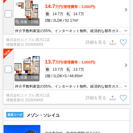
14.7
万円
(管理費等：3,000円)
敷
14.7万
礼
14.7万
2階
2LDK
52.17m²
画像：23枚
仲介手数料家賃の55%。インターネット無料。経済的な都市ガス使
用。CATV受信可。システムキッチン。洗面化粧台付き。温水洗浄
株式会社エイブル 西川口店
便座付き。TVインターホン付き。エアコン3基付き。ミサワホーム
詳細を見る
情報更新日
2026/08/05
施工。
13.7
万円
(管理費等：3,000円)
敷
13.7万
礼
13.7万
1階
1LDK+S
48.85m²
画像：23枚
仲介手数料家賃の55%。インターネット無料。経済的な都市ガス使
用。CATV受信可。システムキッチン。洗面化粧台付き。温水洗浄
株式会社エイブル 西川口店
便座付き。TVインターホン付き。エアコン2基付き。ミサワホーム
詳細を見る
情報更新日
2026/08/05
施工。
メゾン・ソレイユ
賃貸コーポ