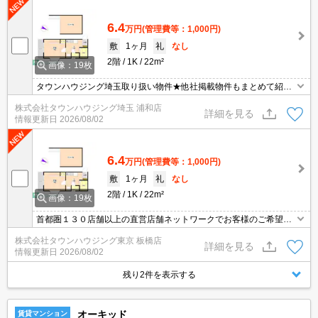
6.4
万円
(管理費等：1,000円)
敷
1ヶ月
礼
なし
2階
1K
22m²
画像：19枚
タウンハウジング埼玉取り扱い物件★他社掲載物件もまとめて紹介
できます・オンラインでの面談＆見学も対応
株式会社タウンハウジング埼玉 浦和店
詳細を見る
情報更新日
2026/08/02
6.4
万円
(管理費等：1,000円)
敷
1ヶ月
礼
なし
2階
1K
22m²
画像：19枚
首都圏１３０店舗以上の直営店舗ネットワークでお客様のご希望に
合ったお部屋をお探しさせて頂きます☆賃貸市場に出ている情報を
株式会社タウンハウジング東京 板橋店
まとめてご紹介☆何でもご相談下さい♪
詳細を見る
情報更新日
2026/08/02
残り2件を表示する
オーキッド
賃貸マンション