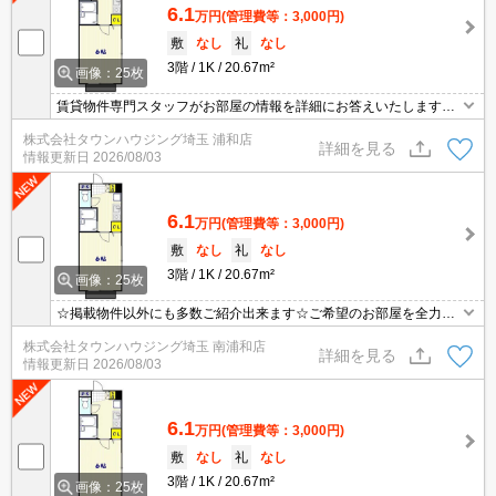
6.1
万円
(管理費等：3,000円)
敷
なし
礼
なし
3階
1K
20.67m²
画像：25枚
賃貸物件専門スタッフがお部屋の情報を詳細にお答えいたします。
お問合わせはタウンハウジング浦和店まで♪
株式会社タウンハウジング埼玉 浦和店
詳細を見る
情報更新日
2026/08/03
6.1
万円
(管理費等：3,000円)
敷
なし
礼
なし
3階
1K
20.67m²
画像：25枚
☆掲載物件以外にも多数ご紹介出来ます☆ご希望のお部屋を全力で
お探しさせて頂きます♪
株式会社タウンハウジング埼玉 南浦和店
詳細を見る
情報更新日
2026/08/03
6.1
万円
(管理費等：3,000円)
敷
なし
礼
なし
3階
1K
20.67m²
画像：25枚