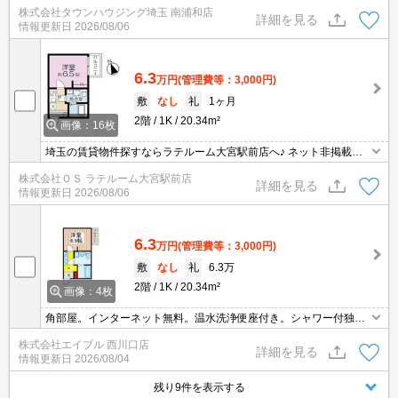
お探しさせて頂きます♪
株式会社タウンハウジング埼玉 南浦和店
詳細を見る
情報更新日
2026/08/06
6.3
万円
(管理費等：3,000円)
敷
なし
礼
1ヶ月
2階
1K
20.34m²
画像：16枚
埼玉の賃貸物件探すならラテルーム大宮駅前店へ♪ ネット非掲載物
件多数ございます！ 【入居審査不安な方】【初期安物件】【クレジ
株式会社ＯＳ ラテルーム大宮駅前店
ット決済可】ご相談ください！！ ※仲介手数料無料 『ご来店初めて
詳細を見る
情報更新日
2026/08/06
のお客様・当物件を契約に限る』
6.3
万円
(管理費等：3,000円)
敷
なし
礼
6.3万
2階
1K
20.34m²
画像：4枚
角部屋。インターネット無料。温水洗浄便座付き。シャワー付独立
洗面台。2口ガスコンロ付。契約書類作成費3,300円。サポートシス
株式会社エイブル 西川口店
テム加入要1,500円/月。便利な宅配BOX。浴室乾燥機付。
詳細を見る
情報更新日
2026/08/04
残り9件を表示する