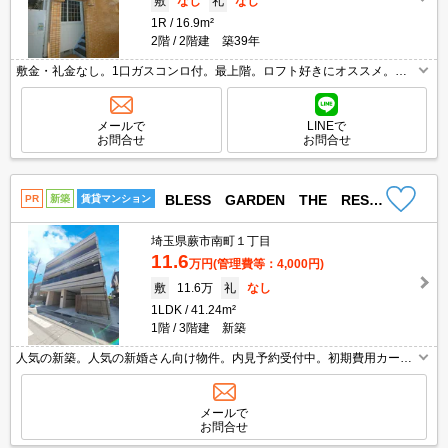
敷
なし
礼
なし
1R
16.9m²
2階
2階建 築39年
敷金・礼金なし。1口ガスコンロ付。最上階。ロフト好きにオススメ。閑
静な住宅街。魅力的な賃料。日当たり良好！心地よい室内環境！。すぐ内
見できます。過ごしやすい生活環境が整っています。買い物便利。
メールで
LINEで
お問合せ
お問合せ
BLESS GARDEN THE RESIDENCE
PR
新築
賃貸マンション
埼玉県蕨市南町１丁目
11.6
万円
(管理費等：4,000円)
敷
11.6万
礼
なし
1LDK
41.24m²
1階
3階建 新築
人気の新築。人気の新婚さん向け物件。内見予約受付中。初期費用カード
払い可。ペット飼育時敷金2ヶ月(償却2ヶ月)。
メールで
お問合せ