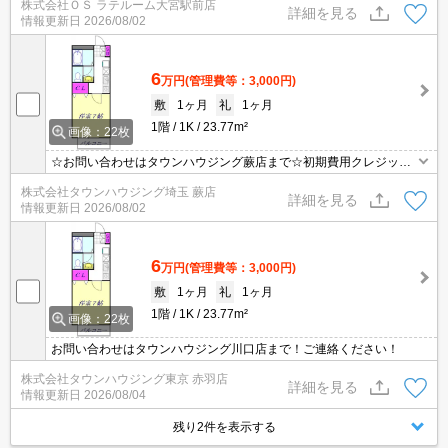
株式会社ＯＳ ラテルーム大宮駅前店
ット決済可】ご相談ください！！ ※仲介手数料無料 『ご来店初めて
詳細を見る
情報更新日
2026/08/02
のお客様・当物件を契約に限る』
6
万円
(管理費等：3,000円)
敷
1ヶ月
礼
1ヶ月
1階
1K
23.77m²
画像：22枚
☆お問い合わせはタウンハウジング蕨店まで☆初期費用クレジット
決済相談☆オンラインでの内見・契約もお気軽にご相談ください！
株式会社タウンハウジング埼玉 蕨店
詳細を見る
情報更新日
2026/08/02
6
万円
(管理費等：3,000円)
敷
1ヶ月
礼
1ヶ月
1階
1K
23.77m²
画像：22枚
お問い合わせはタウンハウジング川口店まで！ご連絡ください！
株式会社タウンハウジング東京 赤羽店
詳細を見る
情報更新日
2026/08/04
残り2件を表示する