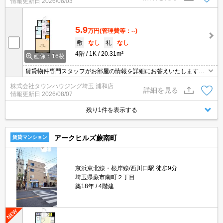
情報更新日
2026/08/03
のお客様・当物件を契約に限る』
5.9
万円
(管理費等：--)
敷
なし
礼
なし
4階
1K
20.31m²
画像：16枚
賃貸物件専門スタッフがお部屋の情報を詳細にお答えいたします。
お問合わせはタウンハウジング浦和店まで♪
株式会社タウンハウジング埼玉 浦和店
詳細を見る
情報更新日
2026/08/07
残り1件を表示する
アークヒルズ蕨南町
賃貸マンション
京浜東北線・根岸線/西川口駅 徒歩9分
埼玉県蕨市南町２丁目
築18年
4階建