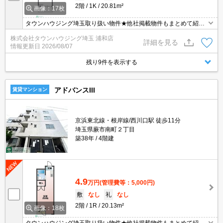
2階
1K
20.81m²
画像：17枚
タウンハウジング埼玉取り扱い物件★他社掲載物件もまとめて紹介
できます・オンラインでの面談＆見学も対応
株式会社タウンハウジング埼玉 浦和店
詳細を見る
情報更新日
2026/08/07
残り9件を表示する
アドバンスIII
賃貸マンション
京浜東北線・根岸線/西川口駅 徒歩11分
埼玉県蕨市南町２丁目
築38年
4階建
4.9
万円
(管理費等：5,000円)
敷
なし
礼
なし
2階
1R
20.13m²
画像：18枚