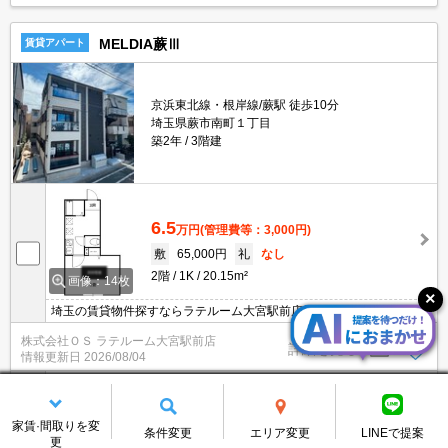
MELDIA蕨Ⅲ
賃貸アパート
京浜東北線・根岸線/蕨駅 徒歩10分
埼玉県蕨市南町１丁目
築2年
3階建
6.5
万円
(管理費等：3,000円)
敷
65,000円
礼
なし
2階
1K
20.15m²
画像：14枚
埼玉の賃貸物件探すならラテルーム大宮駅前店へ♪ ネット非掲載物
件多数ございます！ 【入居審査不安な方】【初期安物件】【クレジ
株式会社ＯＳ ラテルーム大宮駅前店
ット決済可】ご相談ください！！ ※仲介手数料無料 『ご来店初めて
詳細を見る
情報更新日
2026/08/04
のお客様・当物件を契約に限る』
6.5
万円
(管理費等：3,000円)
家賃·間取りを変
条件変更
エリア変更
LINEで提案
敷
65,000円
礼
なし
更