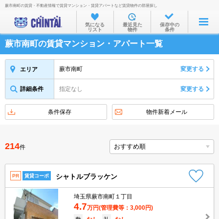
蕨市南町の賃貸・不動産情報で賃貸マンション・賃貸アパートなど賃貸物件の部屋探し
お部屋を探す
気になる
最近見た
保存中の
リスト
物件
条件
沿線・駅から
蕨市南町の賃貸マンション・アパート一覧
住所から
家賃相場から
蕨市南町
変更する
エリア
通勤通学時間から
詳細条件
指定なし
変更する
物件特集から
条件保存
物件新着メール
不動産会社から
TOP
214
件
シャトルブラッケン
PR
賃貸コーポ
埼玉県蕨市南町１丁目
4.7
万円
(管理費等：3,000円)