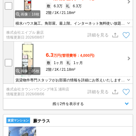
敷
6.3万
礼
6.3万
2階
1K
21.18m²
画像：18枚
積水ハウス施工。角部屋。最上階。インターネット無料使い放題。
温水洗浄便座付き。南向きの角部屋。防犯シャッター。閑静な住宅
株式会社エイブル 蕨店
街。買い物便利。過ごしやすい生活環境が整っています。TVインタ
詳細を見る
情報更新日
2026/08/07
ーホン付き。
6.3
万円
(管理費等：4,000円)
敷
1ヶ月
礼
1ヶ月
2階
1K
21.18m²
画像：35枚
賃貸物件専門スタッフがお部屋の情報を詳細にお答えいたします。
お問合わせはタウンハウジング浦和店まで♪
株式会社タウンハウジング埼玉 浦和店
詳細を見る
情報更新日
2026/08/06
残り2件を表示する
蕨テラス
賃貸マンション