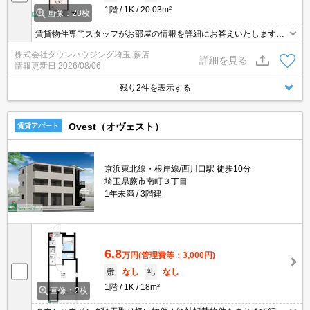
1階
1K
20.03m²
画像：20枚
賃貸物件専門スタッフがお部屋の情報を詳細にお答えいたします。
お問合わせはタウンハウジング浦和店まで♪
株式会社タウンハウジング埼玉 蕨店
詳細を見る
情報更新日
2026/08/06
残り2件を表示する
Ovest（オヴェスト）
賃貸アパート
京浜東北線・根岸線/西川口駅 徒歩10分
埼玉県蕨市南町３丁目
1年未満
3階建
6.8
万円
(管理費等：3,000円)
敷
なし
礼
なし
1階
1K
18m²
画像：2枚