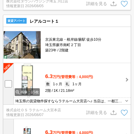
株式会社タウンハウジング埼玉 川口店
まとめてご紹介☆何でもご相談下さい♪
詳細を見る
情報更新日
2026/08/05
レアルコート１
賃貸アパート
京浜東北線・根岸線/蕨駅 徒歩10分
埼玉県蕨市南町２丁目
築23年
2階建
6.3
万円
(管理費等：4,000円)
敷
1ヶ月
礼
1ヶ月
2階
1K
21.18m²
画像：15枚
埼玉県の賃貸物件探すならラテルーム大宮店へ♪ 当店は、一都三県
の中でも埼玉県に特化しておりますので、納得のお部屋探しが提供
株式会社ＯＳ ラテルーム大宮本店
可能！インターネット上に公開されてない物件多数取扱っておりま
詳細を見る
情報更新日
2026/08/07
す。初期費用のキャンペーン物件も御座いまして、お支払いは分割
支払いも対応しております。 ※当物件は、仲介手数料のご負担0円
となります。
6.3
万円
(管理費等：4,000円)