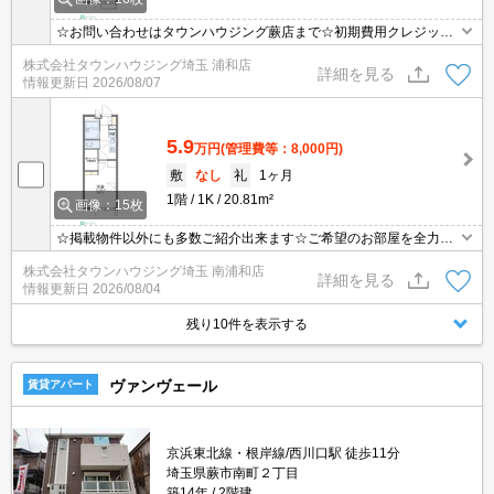
☆お問い合わせはタウンハウジング蕨店まで☆初期費用クレジット
決済相談☆オンラインでの内見・契約もお気軽にご相談ください！
株式会社タウンハウジング埼玉 浦和店
詳細を見る
情報更新日
2026/08/07
5.9
万円
(管理費等：8,000円)
敷
なし
礼
1ヶ月
1階
1K
20.81m²
画像：15枚
☆掲載物件以外にも多数ご紹介出来ます☆ご希望のお部屋を全力で
お探しさせて頂きます♪
株式会社タウンハウジング埼玉 南浦和店
詳細を見る
情報更新日
2026/08/04
残り10件を表示する
ヴァンヴェール
賃貸アパート
京浜東北線・根岸線/西川口駅 徒歩11分
埼玉県蕨市南町２丁目
築14年
2階建