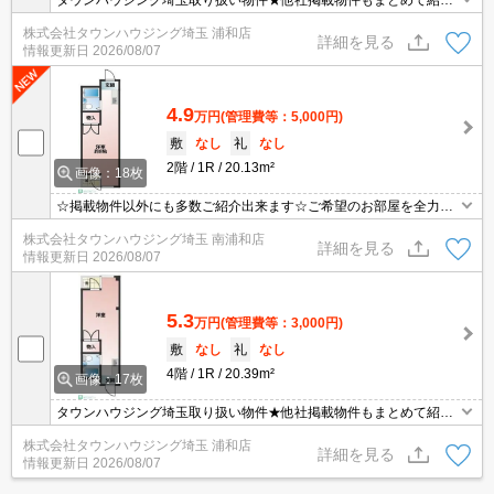
タウンハウジング埼玉取り扱い物件★他社掲載物件もまとめて紹介
できます・オンラインでの面談＆見学も対応
株式会社タウンハウジング埼玉 浦和店
詳細を見る
情報更新日
2026/08/07
4.9
万円
(管理費等：5,000円)
敷
なし
礼
なし
2階
1R
20.13m²
画像：18枚
☆掲載物件以外にも多数ご紹介出来ます☆ご希望のお部屋を全力で
お探しさせて頂きます♪
株式会社タウンハウジング埼玉 南浦和店
詳細を見る
情報更新日
2026/08/07
5.3
万円
(管理費等：3,000円)
敷
なし
礼
なし
4階
1R
20.39m²
画像：17枚
タウンハウジング埼玉取り扱い物件★他社掲載物件もまとめて紹介
できます・オンラインでの面談＆見学も対応
株式会社タウンハウジング埼玉 浦和店
詳細を見る
情報更新日
2026/08/07