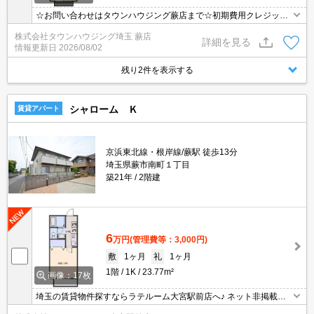
☆お問い合わせはタウンハウジング蕨店まで☆初期費用クレジット
決済相談☆オンラインでの内見・契約もお気軽にご相談ください！
株式会社タウンハウジング埼玉 蕨店
詳細を見る
情報更新日
2026/08/02
残り2件を表示する
シャローム Ｋ
賃貸アパート
京浜東北線・根岸線/蕨駅 徒歩13分
埼玉県蕨市南町１丁目
築21年
2階建
6
万円
(管理費等：3,000円)
敷
1ヶ月
礼
1ヶ月
1階
1K
23.77m²
画像：17枚
埼玉の賃貸物件探すならラテルーム大宮駅前店へ♪ ネット非掲載物
件多数ございます！ 【入居審査不安な方】【初期安物件】【クレジ