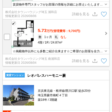
賃貸物件専門スタッフがお部屋の情報を詳細にお答えいたします。
お問合わせはタウンハウジング浦和店まで♪
株式会社タウンハウジング埼玉 浦和店
詳細を見る
情報更新日
2026/08/06
5.73
万円
(管理費等：9,700円)
敷
1ヶ月
礼
なし
4階
1R
24.87m²
画像：6枚
☆掲載物件以外にも多数ご紹介出来ます☆ご希望のお部屋を全力で
お探しさせて頂きます♪
株式会社タウンハウジング埼玉 南浦和店
詳細を見る
情報更新日
2026/08/04
レオパレスハーモニー蕨
賃貸マンション
京浜東北線・根岸線/西川口駅 徒歩20分
埼玉県蕨市南町４丁目
築18年
3階建