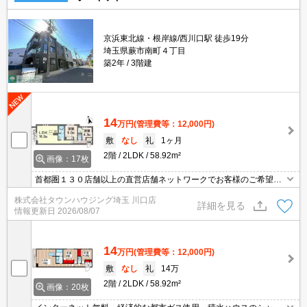
京浜東北線・根岸線/西川口駅 徒歩19分
埼玉県蕨市南町４丁目
築2年
3階建
14
万円
(管理費等：12,000円)
敷
なし
礼
1ヶ月
2階
2LDK
58.92m²
画像：17枚
首都圏１３０店舗以上の直営店舗ネットワークでお客様のご希望に
合ったお部屋をお探しさせて頂きます☆賃貸市場に出ている情報を
株式会社タウンハウジング埼玉 川口店
まとめてご紹介☆何でもご相談下さい♪
詳細を見る
情報更新日
2026/08/07
14
万円
(管理費等：12,000円)
敷
なし
礼
14万
2階
2LDK
58.92m²
画像：20枚