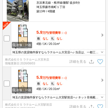
京浜東北線・根岸線/蕨駅 徒歩8分
埼玉県蕨市南町１丁目
築13年
4階建
5.9
万円
(管理費等：--)
敷
なし
礼
なし
4階
1K
20.31m²
画像：16枚
埼玉県の賃貸物件探すならラテルーム大宮店へ♪ 当店は、一都三県
の中でも埼玉県に特化しておりますので、納得のお部屋探しが提供
株式会社ＯＳ ラテルーム大宮本店
可能！インターネット上に公開されてない物件多数取扱っておりま
詳細を見る
情報更新日
2026/08/03
す。初期費用のキャンペーン物件も御座いまして、お支払いは分割
支払いも対応しております。 ※当物件は、仲介手数料のご負担0円
となります。
5.9
万円
(管理費等：--)
敷
なし
礼
なし
4階
1K
20.31m²
画像：16枚
埼玉の賃貸物件探すならラテルーム大宮駅前店へ♪ ネット非掲載物
件多数ございます！ 【入居審査不安な方】【初期安物件】【クレジ
株式会社ＯＳ ラテルーム大宮駅前店
ット決済可】ご相談ください！！ ※仲介手数料無料 『ご来店初めて
詳細を見る