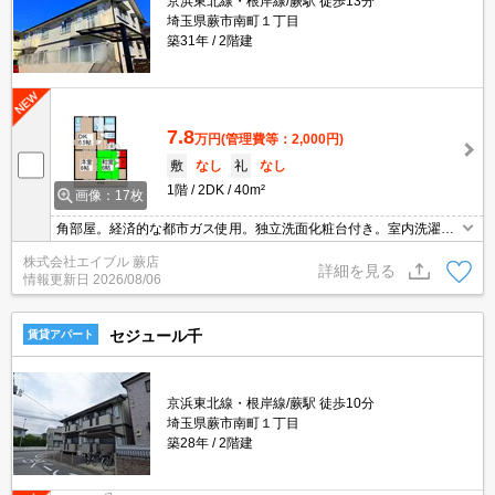
京浜東北線・根岸線/蕨駅 徒歩13分
埼玉県蕨市南町１丁目
築31年
2階建
7.8
万円
(管理費等：2,000円)
敷
なし
礼
なし
1階
2DK
40m²
画像：17枚
角部屋。経済的な都市ガス使用。独立洗面化粧台付き。室内洗濯機
置場。駐車場は敷地内。南向きで日当り良好。敷金・礼金なし。仲
株式会社エイブル 蕨店
介手数料家賃の55%。駐車場セット契約。久しぶりに空きました。
詳細を見る
情報更新日
2026/08/06
セジュール千
賃貸アパート
京浜東北線・根岸線/蕨駅 徒歩10分
埼玉県蕨市南町１丁目
築28年
2階建