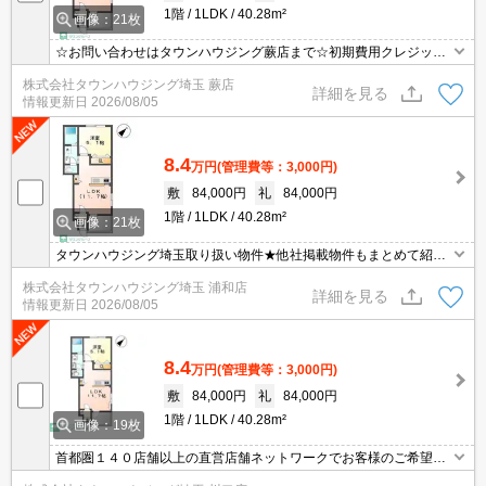
1階
1LDK
40.28m²
画像：21枚
☆お問い合わせはタウンハウジング蕨店まで☆初期費用クレジット
決済相談☆オンラインでの内見・契約もお気軽にご相談ください！
株式会社タウンハウジング埼玉 蕨店
詳細を見る
情報更新日
2026/08/05
8.4
万円
(管理費等：3,000円)
敷
84,000円
礼
84,000円
1階
1LDK
40.28m²
画像：21枚
タウンハウジング埼玉取り扱い物件★他社掲載物件もまとめて紹介
できます・オンラインでの面談＆見学も対応
株式会社タウンハウジング埼玉 浦和店
詳細を見る
情報更新日
2026/08/05
8.4
万円
(管理費等：3,000円)
敷
84,000円
礼
84,000円
1階
1LDK
40.28m²
画像：19枚
首都圏１４０店舗以上の直営店舗ネットワークでお客様のご希望に
合ったお部屋をお探しさせて頂きます☆賃貸市場に出ている情報を