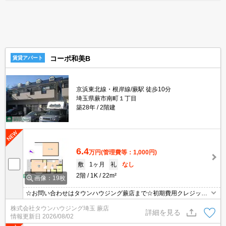
コーポ和美B
賃貸アパート
京浜東北線・根岸線/蕨駅 徒歩10分
埼玉県蕨市南町１丁目
築28年
2階建
6.4
万円
(管理費等：1,000円)
敷
1ヶ月
礼
なし
2階
1K
22m²
画像：19枚
☆お問い合わせはタウンハウジング蕨店まで☆初期費用クレジット
決済相談☆オンラインでの内見・契約もお気軽にご相談ください！
株式会社タウンハウジング埼玉 蕨店
詳細を見る
情報更新日
2026/08/02