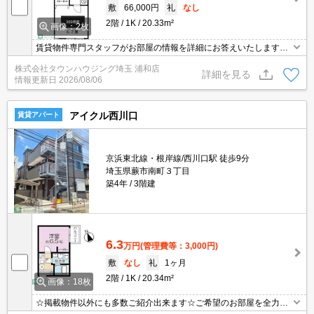
敷
66,000円
礼
なし
2階
1K
20.33m²
画像：2枚
賃貸物件専門スタッフがお部屋の情報を詳細にお答えいたします。
お問合わせはタウンハウジング浦和店まで♪
株式会社タウンハウジング埼玉 浦和店
詳細を見る
情報更新日
2026/08/06
アイクル西川口
賃貸アパート
京浜東北線・根岸線/西川口駅 徒歩9分
埼玉県蕨市南町３丁目
築4年
3階建
6.3
万円
(管理費等：3,000円)
敷
なし
礼
1ヶ月
2階
1K
20.34m²
画像：18枚
☆掲載物件以外にも多数ご紹介出来ます☆ご希望のお部屋を全力で