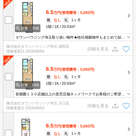
6.5
万円
(管理費等：5,000円)
敷
なし
礼
1ヶ月
1階
1K
20.03m²
画像：35枚
タウンハウジング埼玉取り扱い物件★他社掲載物件もまとめて紹介
できます・オンラインでの面談＆見学も対応
株式会社タウンハウジング埼玉 浦和店
詳細を見る
情報更新日
2026/08/04
6.5
万円
(管理費等：5,000円)
敷
なし
礼
1ヶ月
1階
1K
20.03m²
画像：18枚
首都圏１３０店舗以上の直営店舗ネットワークでお客様のご希望に
合ったお部屋をお探しさせて頂きます☆賃貸市場に出ている情報を
株式会社タウンハウジング埼玉 川口店
まとめてご紹介☆何でもご相談下さい♪
詳細を見る
情報更新日
2026/08/03
6.5
万円
(管理費等：5,000円)
敷
なし
礼
1ヶ月