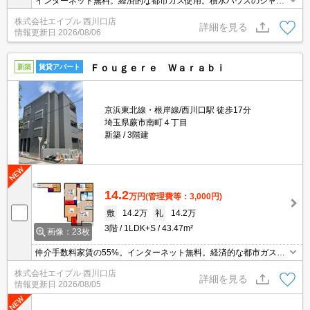
インターネット無料。経済的な都市ガス使用。積水ハウスのシャー
メゾン。安心のオートロック。駐車場防犯カメラあり。便利な宅配
株式会社エイブル 西川口店
BOX。鍵設定料16,500円。サポートシステム加入要1,320円/月。
詳細を見る
情報更新日
2026/08/06
Ｆｏｕｇｅｒｅ Ｗａｒａｂｉ
新築
賃貸アパート
京浜東北線・根岸線/西川口駅 徒歩17分
埼玉県蕨市南町４丁目
新築
3階建
14.2
万円
(管理費等：3,000円)
敷
14.2万
礼
14.2万
3階
1LDK+S
43.47m²
画像：23枚
仲介手数料家賃の55%。インターネット無料。経済的な都市ガス使
用。CATV受信可。システムキッチン。洗面化粧台付き。温水洗浄
株式会社エイブル 西川口店
便座付き。TVインターホン付き。エアコン2基付き。ミサワホーム
詳細を見る
情報更新日
2026/08/05
施工。