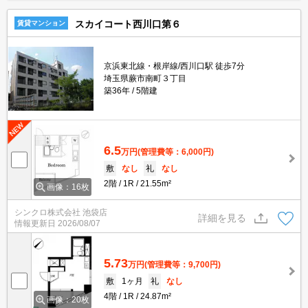
スカイコート西川口第６
賃貸マンション
京浜東北線・根岸線/西川口駅 徒歩7分
埼玉県蕨市南町３丁目
築36年
5階建
6.5
万円
(管理費等：6,000円)
敷
なし
礼
なし
2階
1R
21.55m²
画像：16枚
シンクロ株式会社 池袋店
詳細を見る
情報更新日
2026/08/07
5.73
万円
(管理費等：9,700円)
敷
1ヶ月
礼
なし
4階
1R
24.87m²
画像：20枚