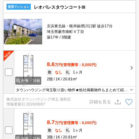
レオパレスタウンコートIII
賃貸マンション
京浜東北線・根岸線/西川口駅 徒歩17分
埼玉県蕨市南町４丁目
築17年
3階建
8.6
万円
(管理費等：8,000円)
敷
なし
礼
1ヶ月
2階
1K
20.81m²
画像：16枚
タウンハウジング埼玉取り扱い物件★他社掲載物件もまとめて紹介
できます・オンラインでの面談＆見学も対応
株式会社タウンハウジング埼玉 浦和店
詳細を見る
情報更新日
2026/08/07
8.7
万円
(管理費等：8,000円)
敷
なし
礼
1ヶ月
3階
1K
20.81m²
画像：16枚