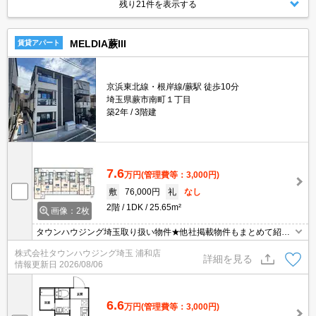
残り21件を表示する
MELDIA蕨III
賃貸アパート
京浜東北線・根岸線/蕨駅 徒歩10分
埼玉県蕨市南町１丁目
築2年
3階建
7.6
万円
(管理費等：3,000円)
敷
76,000円
礼
なし
2階
1DK
25.65m²
画像：2枚
タウンハウジング埼玉取り扱い物件★他社掲載物件もまとめて紹介
できます・オンラインでの面談＆見学も対応
株式会社タウンハウジング埼玉 浦和店
詳細を見る
情報更新日
2026/08/06
6.6
万円
(管理費等：3,000円)