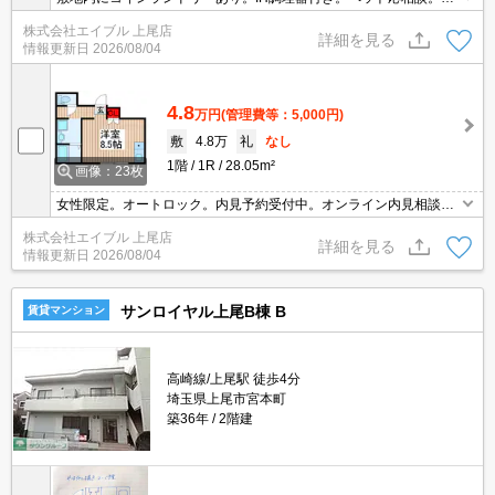
アコン1基付き。TVインターホン付き。
株式会社エイブル 上尾店
詳細を見る
情報更新日
2026/08/04
4.8
万円
(管理費等：5,000円)
敷
4.8万
礼
なし
1階
1R
28.05m²
画像：23枚
女性限定。オートロック。内見予約受付中。オンライン内見相談
可。現地待ち合わせ、物件ご案内可能。
株式会社エイブル 上尾店
詳細を見る
情報更新日
2026/08/04
サンロイヤル上尾B棟 B
賃貸マンション
高崎線/上尾駅 徒歩4分
埼玉県上尾市宮本町
築36年
2階建