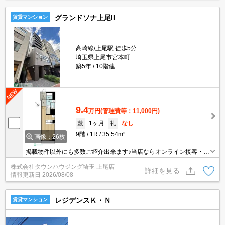
グランドソナ上尾II
賃貸マンション
高崎線/上尾駅 徒歩5分
埼玉県上尾市宮本町
築5年
10階建
9.4
万円
(管理費等：11,000円)
敷
1ヶ月
礼
なし
9階
1R
35.54m²
画像：26枚
掲載物件以外にも多数ご紹介出来ます♪当店ならオンライン接客・内
見可能です！メールでのお問い合わせの際は、電話番号も記載頂き
株式会社タウンハウジング埼玉 上尾店
ますとスムーズに御対応できます♪
詳細を見る
情報更新日
2026/08/08
レジデンスＫ・Ｎ
賃貸マンション