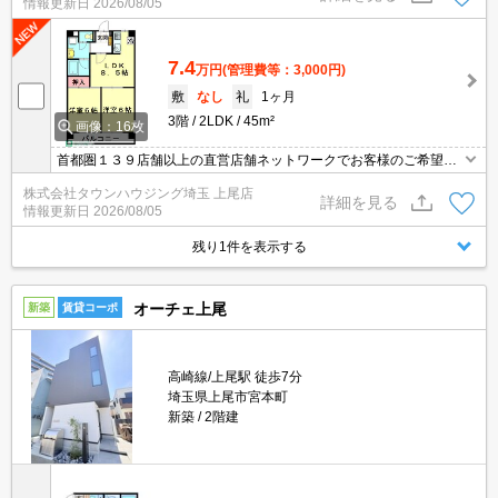
情報更新日
2026/08/05
7.4
万円
(管理費等：3,000円)
敷
なし
礼
1ヶ月
3階
2LDK
45m²
画像：16枚
首都圏１３９店舗以上の直営店舗ネットワークでお客様のご希望に
合ったお部屋をお探しさせて頂きます☆賃貸市場に出ている情報を
株式会社タウンハウジング埼玉 上尾店
まとめてご紹介☆何でもご相談下さい♪
詳細を見る
情報更新日
2026/08/05
残り1件を表示する
オーチェ上尾
新築
賃貸コーポ
高崎線/上尾駅 徒歩7分
埼玉県上尾市宮本町
新築
2階建