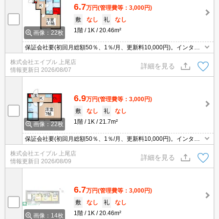
6.7
万円
(管理費等：3,000円)
敷
なし
礼
なし
1階
1K
20.46m²
画像：22枚
保証会社要(初回月総額50％、1％/月、更新料10,000円)。インター
ネット無料。内見予約受付中。現地待ち合わせ、物件ご案内可能。
株式会社エイブル 上尾店
オンライン内見対応可。最寄り駅まで徒歩7分！。買い物便利。
詳細を見る
情報更新日
2026/08/07
6.9
万円
(管理費等：3,000円)
敷
なし
礼
なし
1階
1K
21.7m²
画像：22枚
保証会社要(初回月総額50％、1％/月、更新料10,000円)。インター
ネット無料。内見予約受付中。現地待ち合わせ、物件ご案内可能。
株式会社エイブル 上尾店
オンライン内見対応可。最寄り駅まで徒歩7分！。買い物便利。
詳細を見る
情報更新日
2026/08/09
6.7
万円
(管理費等：3,000円)
敷
なし
礼
なし
1階
1K
20.46m²
画像：14枚