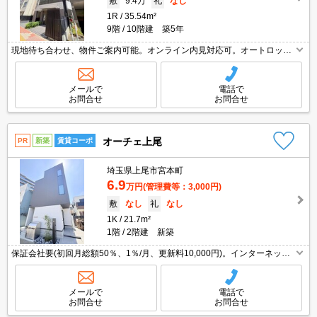
敷
9.4万
礼
なし
1R
35.54m²
9階
10階建 築5年
現地待ち合わせ、物件ご案内可能。オンライン内見対応可。オートロッ
ク。都市ガス使用。宅配ボックスあり。鉄筋コンクリート造。エアコン付
き。バス・トイレ別。最寄り駅まで徒歩3分！。買い物便利。
メールで
電話で
お問合せ
お問合せ
オーチェ上尾
PR
新築
賃貸コーポ
埼玉県上尾市宮本町
6.9
万円
(管理費等：3,000円)
敷
なし
礼
なし
1K
21.7m²
1階
2階建 新築
保証会社要(初回月総額50％、1％/月、更新料10,000円)。インターネット
無料。内見予約受付中。現地待ち合わせ、物件ご案内可能。オンライン内
見対応可。最寄り駅まで徒歩7分！。買い物便利。
メールで
電話で
お問合せ
お問合せ