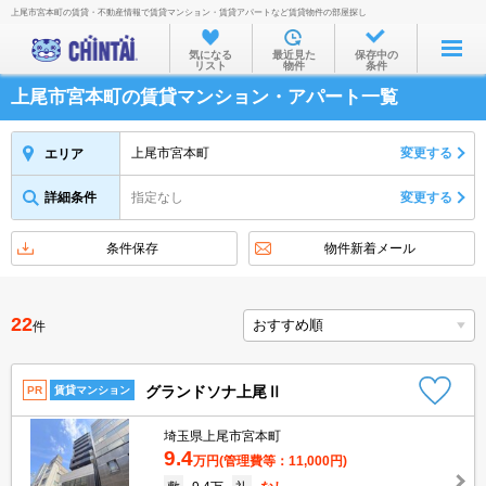
上尾市宮本町の賃貸・不動産情報で賃貸マンション・賃貸アパートなど賃貸物件の部屋探し
お部屋を探す
気になる
最近見た
保存中の
リスト
物件
条件
沿線・駅から
上尾市宮本町の賃貸マンション・アパート一覧
住所から
家賃相場から
上尾市宮本町
変更する
エリア
通勤通学時間から
詳細条件
指定なし
変更する
物件特集から
条件保存
物件新着メール
不動産会社から
TOP
22
件
グランドソナ上尾Ⅱ
PR
賃貸マンション
埼玉県上尾市宮本町
9.4
万円
(管理費等：11,000円)