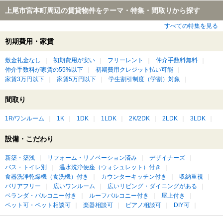
上尾市宮本町周辺の賃貸物件をテーマ・特集・間取りから探す
すべての特集を見る
初期費用・家賃
敷金礼金なし
初期費用が安い
フリーレント
仲介手数料無料
仲介手数料が家賃の55%以下
初期費用クレジット払い可能
家賃3万円以下
家賃5万円以下
学生割引制度（学割）対象
間取り
1R/ワンルーム
1K
1DK
1LDK
2K/2DK
2LDK
3LDK
設備・こだわり
新築・築浅
リフォーム・リノベーション済み
デザイナーズ
バス・トイレ別
温水洗浄便座（ウォシュレット）付き
食器洗浄乾燥機（食洗機）付き
カウンターキッチン付き
収納重視
バリアフリー
広いワンルーム
広いリビング・ダイニングがある
ベランダ・バルコニー付き
ルーフバルコニー付き
屋上付き
ペット可・ペット相談可
楽器相談可
ピアノ相談可
DIY可