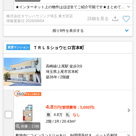
★インターネット上の物件はほぼ全てご紹介可能です★まとめてご
紹介致します★お部屋探しは情報量地域No１の★タウンハウジング
株式会社タウンハウジング埼玉 東大宮店
東大宮店まで★
詳細を見る
情報更新日
2026/08/04
残り9件を表示する
ＴＲＬＳショウヒロ宮本町
賃貸マンション
高崎線/上尾駅 徒歩3分
埼玉県上尾市宮本町
築36年
2階建
4.8
万円
(管理費等：5,000円)
敷
4.8万
礼
なし
2階
1R
20.43m²
画像：23枚
敷地内にコインランドリーあり。IH調理器付き。ペット応相談。エ