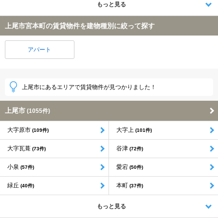
もっと見る
上尾市宮本町の賃貸物件を建物種別に絞って探す
アパート
上尾市にあるエリアで賃貸物件が見つかりました！
上尾市
(1055件)
大字原市
大字上
(109件)
(101件)
大字瓦葺
谷津
(73件)
(72件)
小泉
愛宕
(57件)
(50件)
緑丘
本町
(40件)
(37件)
もっと見る