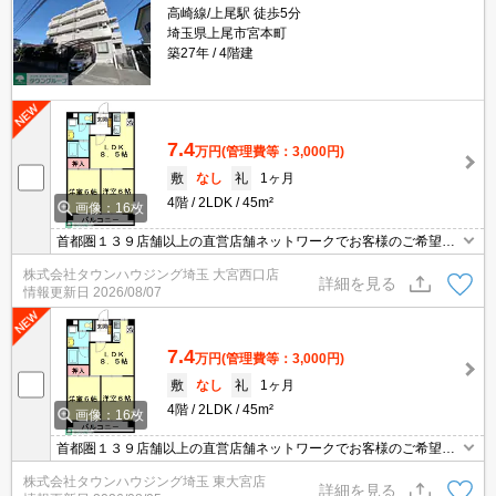
高崎線/上尾駅 徒歩5分
埼玉県上尾市宮本町
築27年
4階建
7.4
万円
(管理費等：3,000円)
敷
なし
礼
1ヶ月
4階
2LDK
45m²
画像：16枚
首都圏１３９店舗以上の直営店舗ネットワークでお客様のご希望に
合ったお部屋をお探しさせて頂きます☆賃貸市場に出ている情報を
株式会社タウンハウジング埼玉 大宮西口店
まとめてご紹介☆何でもご相談下さい♪
詳細を見る
情報更新日
2026/08/07
7.4
万円
(管理費等：3,000円)
敷
なし
礼
1ヶ月
4階
2LDK
45m²
画像：16枚
首都圏１３９店舗以上の直営店舗ネットワークでお客様のご希望に
合ったお部屋をお探しさせて頂きます☆賃貸市場に出ている情報を
株式会社タウンハウジング埼玉 東大宮店
まとめてご紹介☆何でもご相談下さい♪
詳細を見る