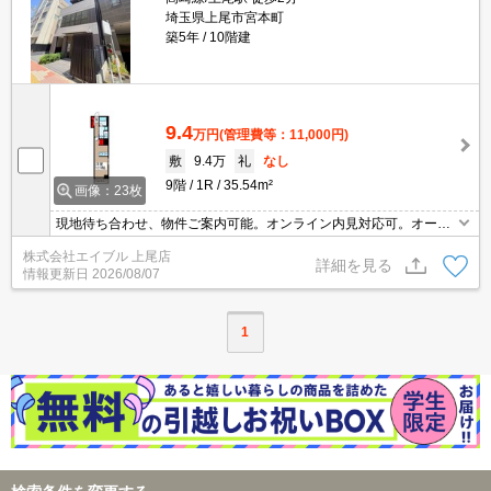
埼玉県上尾市宮本町
築5年
10階建
9.4
万円
(管理費等：11,000円)
敷
9.4万
礼
なし
9階
1R
35.54m²
画像：23枚
現地待ち合わせ、物件ご案内可能。オンライン内見対応可。オート
ロック。都市ガス使用。宅配ボックスあり。鉄筋コンクリート造。
株式会社エイブル 上尾店
エアコン付き。バス・トイレ別。最寄り駅まで徒歩3分！。買い物
詳細を見る
情報更新日
2026/08/07
便利。
1