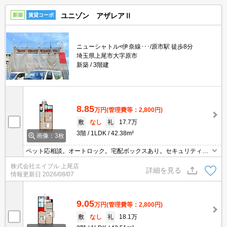
ユニゾン アザレアⅡ
新築
賃貸コーポ
ニューシャトル<伊奈線･･･/原市駅 徒歩8分
埼玉県上尾市大字原市
新築
3階建
8.85
万円
(管理費等：2,800円)
敷
なし
礼
17.7万
3階
1LDK
42.38m²
画像：3枚
ペット応相談。オートロック。宅配ボックスあり。セキュリティシ
ステム付き。内見予約受付中。現地待ち合わせ、物件ご案内可能。
株式会社エイブル 上尾店
オンライン内見対応可。
詳細を見る
情報更新日
2026/08/07
9.05
万円
(管理費等：2,800円)
敷
なし
礼
18.1万