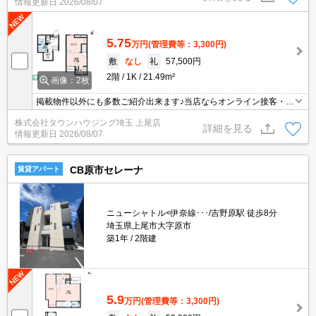
情報更新日
2026/08/07
5.75
万円
(管理費等：3,300円)
敷
なし
礼
57,500円
2階
1K
21.49m²
画像：2枚
掲載物件以外にも多数ご紹介出来ます♪当店ならオンライン接客・内
見可能です！メールでのお問い合わせの際は、電話番号も記載頂き
株式会社タウンハウジング埼玉 上尾店
ますとスムーズに御対応できます♪
詳細を見る
情報更新日
2026/08/07
CB原市セレーナ
賃貸アパート
ニューシャトル<伊奈線･･･/吉野原駅 徒歩8分
埼玉県上尾市大字原市
築1年
2階建
5.9
万円
(管理費等：3,300円)