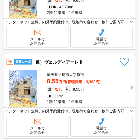
敷
なし
礼
9.85万
1LDK
43.79m²
2階
2階建 1年未満
インターネット無料。内見予約受付中。現地待ち合わせ、物件ご案内可
能。オンライン内見対応可。都市ガス使用。エアコン2基付き。便利な宅
配BOX。バス・トイレ別。室内物干しあり。
メールで
電話で
お問合せ
お問合せ
仮）ヴェルディアーレⅡ
PR
賃貸コーポ
埼玉県上尾市大字原市
8.55
万円
(管理費等：3,300円)
敷
なし
礼
8.55万
1K
35m²
1階
2階建 1年未満
インターネット無料。内見予約受付中。現地待ち合わせ、物件ご案内可
能。オンライン内見対応可。都市ガス使用。エアコン2基付き。室内物干
しあり。便利な宅配BOX。バス・トイレ別。
メールで
電話で
お問合せ
お問合せ