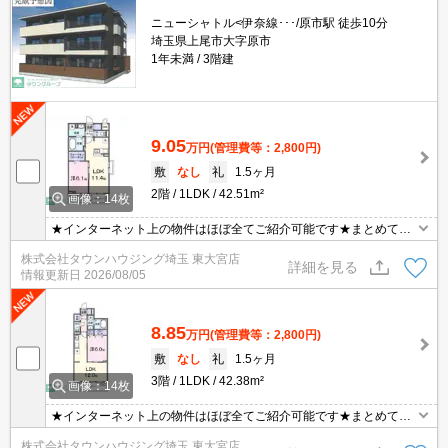
ニューシャトル<伊奈線･･･/原市駅 徒歩10分
埼玉県上尾市大字原市
1年未満
3階建
9.05
万円
(管理費等：2,800円)
敷
なし
礼
1.5ヶ月
2階
1LDK
42.51m²
画像：14枚
★インターネット上の物件はほぼ全てご紹介可能です★まとめてご
紹介致します★お部屋探しは情報量地域No１の★タウンハウジング
株式会社タウンハウジング埼玉 東大宮店
東大宮店まで★
詳細を見る
情報更新日
2026/08/05
8.85
万円
(管理費等：2,800円)
敷
なし
礼
1.5ヶ月
3階
1LDK
42.38m²
画像：14枚
★インターネット上の物件はほぼ全てご紹介可能です★まとめてご
紹介致します★お部屋探しは情報量地域No１の★タウンハウジング
株式会社タウンハウジング埼玉 東大宮店