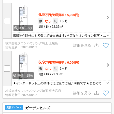
6.9
万円
(管理費等：5,000円)
敷
なし
礼
1ヶ月
1階
1K
22.35m²
画像：3枚
掲載物件以外にも多数ご紹介出来ます♪当店ならオンライン接客・内
見可能です！メールでのお問い合わせの際は、電話番号も記載頂き
株式会社タウンハウジング埼玉 上尾店
ますとスムーズに御対応できます♪
詳細を見る
情報更新日
2026/08/02
6.9
万円
(管理費等：6,000円)
敷
なし
礼
1ヶ月
1階
1K
22.35m²
画像：18枚
★インターネット上の物件はほぼ全てご紹介可能です★まとめてご
紹介致します★お部屋探しは情報量地域No１の★タウンハウジング
株式会社タウンハウジング埼玉 東大宮店
東大宮店まで★
詳細を見る
情報更新日
2026/08/02
ガーデンヒルズ
賃貸アパート