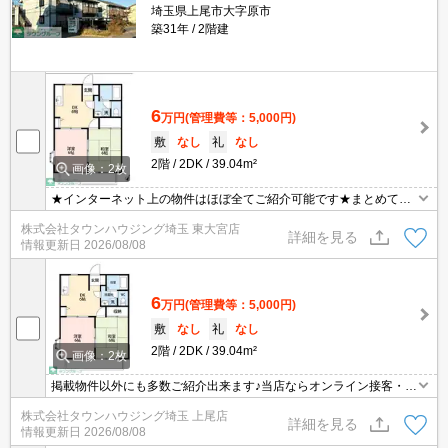
埼玉県上尾市大字原市
築31年
2階建
6
万円
(管理費等：5,000円)
敷
なし
礼
なし
2階
2DK
39.04m²
画像：2枚
★インターネット上の物件はほぼ全てご紹介可能です★まとめてご
紹介致します★お部屋探しは情報量地域No１の★タウンハウジング
株式会社タウンハウジング埼玉 東大宮店
東大宮店まで★
詳細を見る
情報更新日
2026/08/08
6
万円
(管理費等：5,000円)
敷
なし
礼
なし
2階
2DK
39.04m²
画像：2枚
掲載物件以外にも多数ご紹介出来ます♪当店ならオンライン接客・内
見可能です！メールでのお問い合わせの際は、電話番号も記載頂き
株式会社タウンハウジング埼玉 上尾店
ますとスムーズに御対応できます♪
詳細を見る
情報更新日
2026/08/08