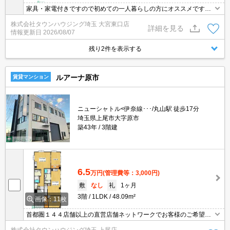
家具・家電付きですので初めての一人暮らしの方にオススメです。
ご契約金のクレジット決済可！賃貸のお部屋探しはタウンハウジン
株式会社タウンハウジング埼玉 大宮東口店
グへ
詳細を見る
情報更新日
2026/08/07
残り2件を表示する
ルアーナ原市
賃貸マンション
ニューシャトル<伊奈線･･･/丸山駅 徒歩17分
埼玉県上尾市大字原市
築43年
3階建
6.5
万円
(管理費等：3,000円)
敷
なし
礼
1ヶ月
3階
1LDK
48.09m²
画像：11枚
首都圏１４４店舗以上の直営店舗ネットワークでお客様のご希望に
合ったお部屋をお探しさせて頂きます☆賃貸市場に出ている情報を