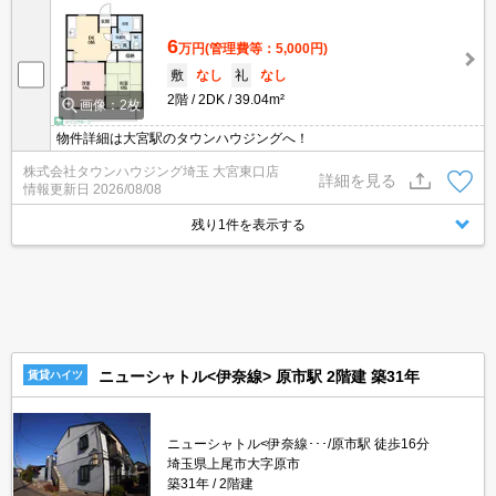
6
万円
(管理費等：5,000円)
敷
なし
礼
なし
2階
2DK
39.04m²
画像：2枚
物件詳細は大宮駅のタウンハウジングへ！
株式会社タウンハウジング埼玉 大宮東口店
詳細を見る
情報更新日
2026/08/08
残り1件を表示する
ニューシャトル<伊奈線> 原市駅 2階建 築31年
賃貸ハイツ
ニューシャトル<伊奈線･･･/原市駅 徒歩16分
埼玉県上尾市大字原市
築31年
2階建