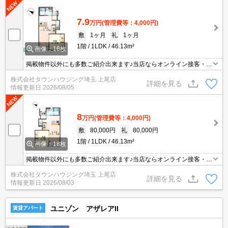
7.9
万円
(管理費等：4,000円)
敷
1ヶ月
礼
1ヶ月
1階
1LDK
46.13m²
画像：16枚
掲載物件以外にも多数ご紹介出来ます♪当店ならオンライン接客・内
見可能です！メールでのお問い合わせの際は、電話番号も記載頂き
株式会社タウンハウジング埼玉 上尾店
ますとスムーズに御対応できます♪
詳細を見る
情報更新日
2026/08/05
8
万円
(管理費等：4,000円)
敷
80,000円
礼
80,000円
1階
1LDK
46.13m²
画像：18枚
掲載物件以外にも多数ご紹介出来ます♪当店ならオンライン接客・内
見可能です！メールでのお問い合わせの際は、電話番号も記載頂き
株式会社タウンハウジング埼玉 上尾店
ますとスムーズに御対応できます♪
詳細を見る
情報更新日
2026/08/03
ユニゾン アザレアII
賃貸アパート