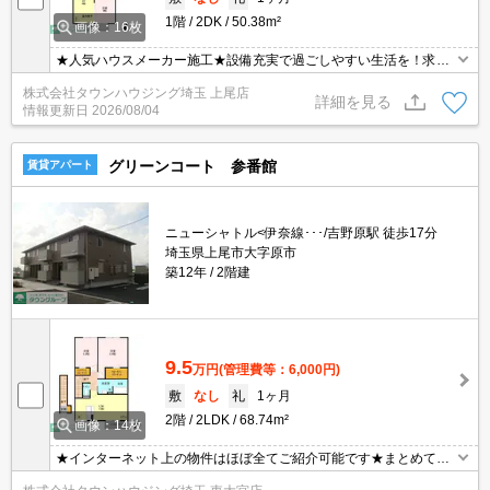
1階
2DK
50.38m²
画像：16枚
★人気ハウスメーカー施工★設備充実で過ごしやすい生活を！求め
られているものが詰まっている物件です！
株式会社タウンハウジング埼玉 上尾店
詳細を見る
情報更新日
2026/08/04
グリーンコート 参番館
賃貸アパート
ニューシャトル<伊奈線･･･/吉野原駅 徒歩17分
埼玉県上尾市大字原市
築12年
2階建
9.5
万円
(管理費等：6,000円)
敷
なし
礼
1ヶ月
2階
2LDK
68.74m²
画像：14枚
★インターネット上の物件はほぼ全てご紹介可能です★まとめてご
紹介致します★お部屋探しは情報量地域No１の★タウンハウジング