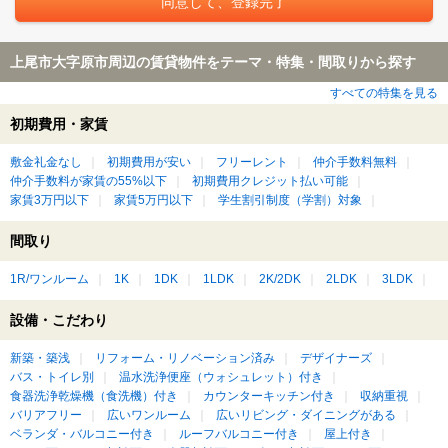
上尾市大字原市周辺の賃貸物件をテーマ・特集・間取りから探す
すべての特集を見る
初期費用・家賃
敷金礼金なし
初期費用が安い
フリーレント
仲介手数料無料
仲介手数料が家賃の55%以下
初期費用クレジット払い可能
家賃3万円以下
家賃5万円以下
学生割引制度（学割）対象
間取り
1R/ワンルーム
1K
1DK
1LDK
2K/2DK
2LDK
3LDK
設備・こだわり
新築・築浅
リフォーム・リノベーション済み
デザイナーズ
バス・トイレ別
温水洗浄便座（ウォシュレット）付き
食器洗浄乾燥機（食洗機）付き
カウンターキッチン付き
収納重視
バリアフリー
広いワンルーム
広いリビング・ダイニングがある
ベランダ・バルコニー付き
ルーフバルコニー付き
屋上付き