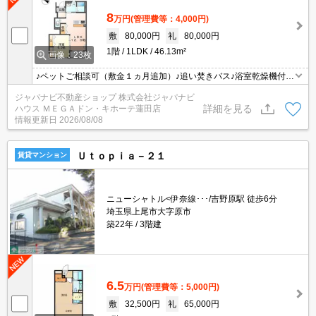
8
万円
(管理費等：4,000円)
敷
80,000円
礼
80,000円
1階
1LDK
46.13m²
画像：23枚
♪ペットご相談可（敷金１ヵ月追加）♪追い焚きバス♪浴室乾燥機付♪
カウンターキッチン3口付♪シャンプードレッサー♪ウォシュレット♪
ジャパナビ不動産ショップ 株式会社ジャパナビ
快適エアコン♪室内洗濯機置場有♪ＴＶモニターホン♪シャッター付♪
詳細を見る
ハウス ＭＥＧＡドン・キホーテ蓮田店
敷地内駐車場有♪東大宮駅ご送迎または現地お待合わせでご内見出来
情報更新日
2026/08/08
ます♪ジャパナビ不動産ショップＭＥＧＡドン・キホーテ蓮田店♪
Ｕｔｏｐｉａ－２１
賃貸マンション
ニューシャトル<伊奈線･･･/吉野原駅 徒歩6分
埼玉県上尾市大字原市
築22年
3階建
6.5
万円
(管理費等：5,000円)
敷
32,500円
礼
65,000円