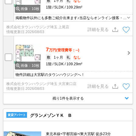
敷
1ヶ月
礼
なし
1階
5LDK
109.29m²
画像：10枚
掲載物件以外にも多数ご紹介出来ます♪当店ならオンライン接客・内
見可能です！メールでのお問い合わせの際は、電話番号も記載頂き
株式会社タウンハウジング埼玉 上尾店
ますとスムーズに御対応できます♪
詳細を見る
情報更新日
2026/08/03
7
万円
(管理費等：--)
敷
1ヶ月
礼
なし
1階
5LDK
109.29m²
画像：10枚
物件詳細は大宮駅のタウンハウジングへ！
株式会社タウンハウジング埼玉 大宮東口店
詳細を見る
情報更新日
2026/08/03
残り1件を表示する
グランメゾンＹＫ B
賃貸アパート
東北本線<宇都宮線>/東大宮駅 徒歩23分