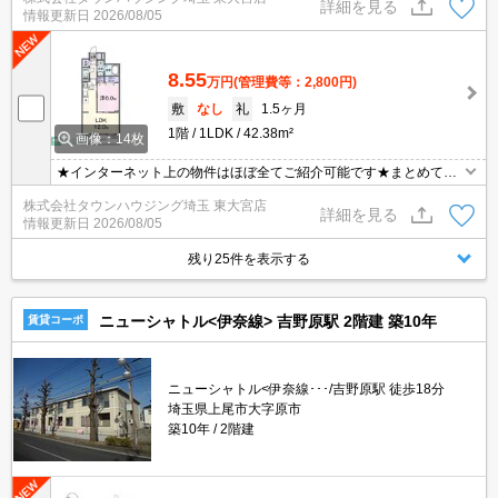
東大宮店まで★
詳細を見る
情報更新日
2026/08/05
8.55
万円
(管理費等：2,800円)
敷
なし
礼
1.5ヶ月
1階
1LDK
42.38m²
画像：14枚
★インターネット上の物件はほぼ全てご紹介可能です★まとめてご
紹介致します★お部屋探しは情報量地域No１の★タウンハウジング
株式会社タウンハウジング埼玉 東大宮店
東大宮店まで★
詳細を見る
情報更新日
2026/08/05
残り25件を表示する
ニューシャトル<伊奈線> 吉野原駅 2階建 築10年
賃貸コーポ
ニューシャトル<伊奈線･･･/吉野原駅 徒歩18分
埼玉県上尾市大字原市
築10年
2階建