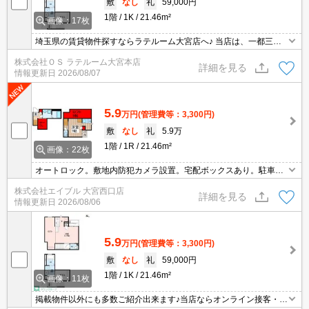
敷
なし
礼
59,000円
1階
1K
21.46m²
画像：17枚
埼玉県の賃貸物件探すならラテルーム大宮店へ♪ 当店は、一都三県
の中でも埼玉県に特化しておりますので、納得のお部屋探しが提供
株式会社ＯＳ ラテルーム大宮本店
可能！インターネット上に公開されてない物件多数取扱っておりま
詳細を見る
情報更新日
2026/08/07
す。初期費用のキャンペーン物件も御座いまして、お支払いは分割
支払いも対応しております。 ※当物件は、仲介手数料のご負担0円
となります。
5.9
万円
(管理費等：3,300円)
敷
なし
礼
5.9万
1階
1R
21.46m²
画像：22枚
オートロック。敷地内防犯カメラ設置。宅配ボックスあり。駐車場
セット契約。インターネットWi-Fi無料。浴室乾燥機、室内物干し付
株式会社エイブル 大宮西口店
きで雨の日も安心です。シャワー付独立洗面台。ウォークインクロ
詳細を見る
情報更新日
2026/08/06
ーゼット付き。
5.9
万円
(管理費等：3,300円)
敷
なし
礼
59,000円
1階
1K
21.46m²
画像：11枚
掲載物件以外にも多数ご紹介出来ます♪当店ならオンライン接客・内