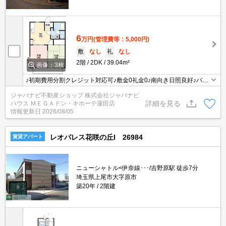
6
万円
(管理費等：5,000円)
敷
なし
礼
なし
2階
2DK
39.04m²
画像：3枚
♪初期費用分割クレジット対応可♪敷金0礼金0♪南向き日照良好♪バ
ス・トイレ別♪ガスコンロ設置可♪独立洗面台♪室内洗濯機置場有♪シ
ジャパナビ不動産ショップ 株式会社ジャパナビ
ューズボックス有♪南向きバルコニー有♪出窓有♪敷地内駐車場有♪駐
詳細を見る
ハウス ＭＥＧＡドン・キホーテ蓮田店
輪場有♪東大宮駅ご送迎または現地お待ち合わせでご内見出来ます♪
情報更新日
2026/08/05
ジャパナビ不動産ショップＭＥＧＡドン・キホーテ蓮田店♪年中無休
♪
レオパレス花咲の丘I 26984
賃貸アパート
ニューシャトル<伊奈線･･･/吉野原駅 徒歩7分
埼玉県上尾市大字原市
築20年
2階建