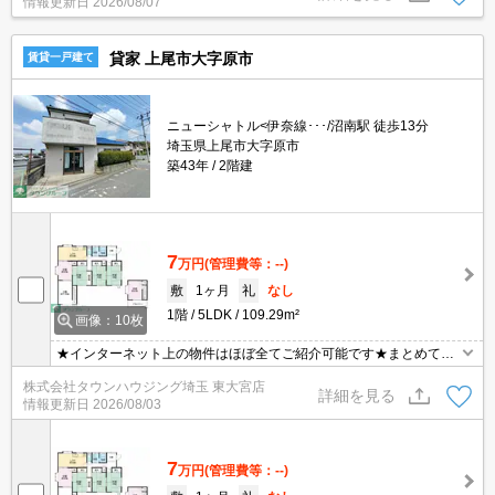
情報更新日
2026/08/07
貸家 上尾市大字原市
賃貸一戸建て
ニューシャトル<伊奈線･･･/沼南駅 徒歩13分
埼玉県上尾市大字原市
築43年
2階建
7
万円
(管理費等：--)
敷
1ヶ月
礼
なし
1階
5LDK
109.29m²
画像：10枚
★インターネット上の物件はほぼ全てご紹介可能です★まとめてご
紹介致します★お部屋探しは情報量地域No１の★タウンハウジング
株式会社タウンハウジング埼玉 東大宮店
東大宮店まで★
詳細を見る
情報更新日
2026/08/03
7
万円
(管理費等：--)