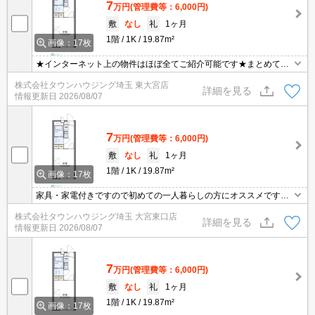
7
万円
(管理費等：6,000円)
敷
なし
礼
1ヶ月
1階
1K
19.87m²
画像：17枚
★インターネット上の物件はほぼ全てご紹介可能です★まとめてご
紹介致します★お部屋探しは情報量地域No１の★タウンハウジング
株式会社タウンハウジング埼玉 東大宮店
東大宮店まで★
詳細を見る
情報更新日
2026/08/07
7
万円
(管理費等：6,000円)
敷
なし
礼
1ヶ月
1階
1K
19.87m²
画像：17枚
家具・家電付きですので初めての一人暮らしの方にオススメです。
ご契約金のクレジット決済可！賃貸のお部屋探しはタウンハウジン
株式会社タウンハウジング埼玉 大宮東口店
グへ
詳細を見る
情報更新日
2026/08/07
7
万円
(管理費等：6,000円)
敷
なし
礼
1ヶ月
1階
1K
19.87m²
画像：17枚