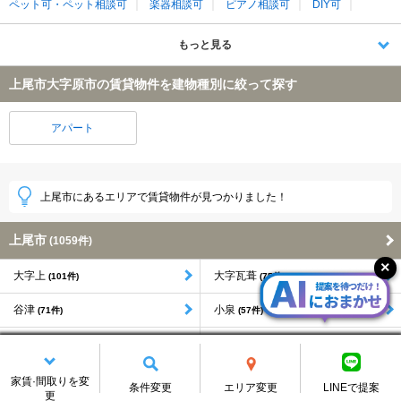
ペット可・ペット相談可
楽器相談可
ピアノ相談可
DIY可
もっと見る
上尾市大字原市の賃貸物件を建物種別に絞って探す
アパート
上尾市にあるエリアで賃貸物件が見つかりました！
上尾市
(1059件)
大字上
大字瓦葺
(101件)
(75件)
谷津
小泉
(71件)
(57件)
愛宕
緑丘
(50件)
(40件)
本町
井戸木
(37件)
(34件)
家賃·間取りを変
条件変更
エリア変更
LINEで提案
更