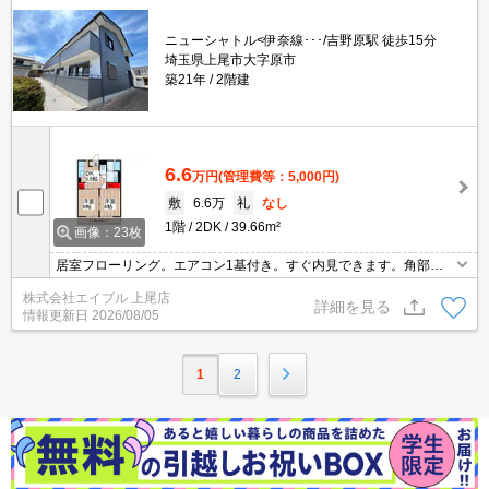
ニューシャトル<伊奈線･･･/吉野原駅 徒歩15分
埼玉県上尾市大字原市
築21年
2階建
6.6
万円
(管理費等：5,000円)
敷
6.6万
礼
なし
1階
2DK
39.66m²
画像：23枚
居室フローリング。エアコン1基付き。すぐ内見できます。角部
屋。追い焚き付き。温水洗浄便座付き。TVモニター付インターホ
株式会社エイブル 上尾店
ン。シャッター雨戸付き。ダブルロック、ディンプルキー。シャワ
詳細を見る
情報更新日
2026/08/05
ー付独立洗面台。
1
2