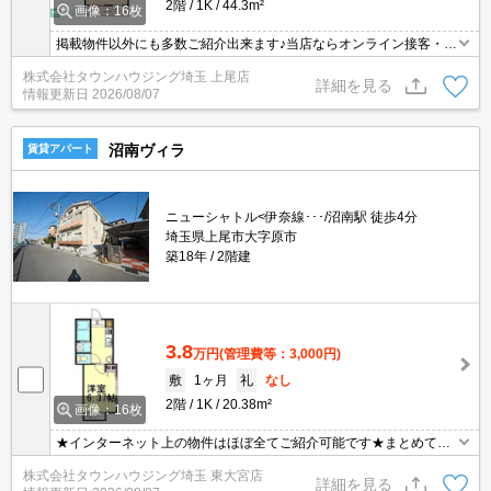
2階
1K
44.3m²
画像：16枚
掲載物件以外にも多数ご紹介出来ます♪当店ならオンライン接客・内
見可能です！メールでのお問い合わせの際は、電話番号も記載頂き
株式会社タウンハウジング埼玉 上尾店
ますとスムーズに御対応できます♪
詳細を見る
情報更新日
2026/08/07
沼南ヴィラ
賃貸アパート
ニューシャトル<伊奈線･･･/沼南駅 徒歩4分
埼玉県上尾市大字原市
築18年
2階建
3.8
万円
(管理費等：3,000円)
敷
1ヶ月
礼
なし
2階
1K
20.38m²
画像：16枚
★インターネット上の物件はほぼ全てご紹介可能です★まとめてご
紹介致します★お部屋探しは情報量地域No１の★タウンハウジング
株式会社タウンハウジング埼玉 東大宮店
東大宮店まで★
詳細を見る