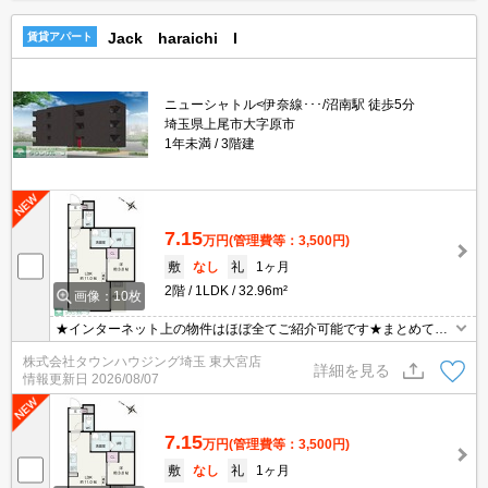
Jack haraichi I
賃貸アパート
ニューシャトル<伊奈線･･･/沼南駅 徒歩5分
埼玉県上尾市大字原市
1年未満
3階建
7.15
万円
(管理費等：3,500円)
敷
なし
礼
1ヶ月
2階
1LDK
32.96m²
画像：10枚
★インターネット上の物件はほぼ全てご紹介可能です★まとめてご
紹介致します★お部屋探しは情報量地域No１の★タウンハウジング
株式会社タウンハウジング埼玉 東大宮店
東大宮店まで★
詳細を見る
情報更新日
2026/08/07
7.15
万円
(管理費等：3,500円)
敷
なし
礼
1ヶ月