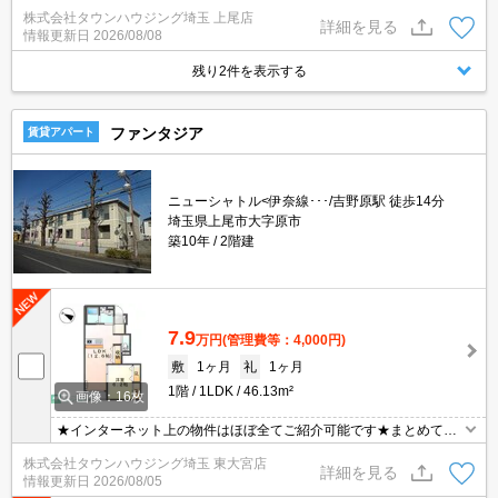
見可能です！メールでのお問い合わせの際は、電話番号も記載頂き
株式会社タウンハウジング埼玉 上尾店
ますとスムーズに御対応できます♪
詳細を見る
情報更新日
2026/08/08
残り2件を表示する
ファンタジア
賃貸アパート
ニューシャトル<伊奈線･･･/吉野原駅 徒歩14分
埼玉県上尾市大字原市
築10年
2階建
7.9
万円
(管理費等：4,000円)
敷
1ヶ月
礼
1ヶ月
1階
1LDK
46.13m²
画像：16枚
★インターネット上の物件はほぼ全てご紹介可能です★まとめてご
紹介致します★お部屋探しは情報量地域No１の★タウンハウジング
株式会社タウンハウジング埼玉 東大宮店
東大宮店まで★
詳細を見る
情報更新日
2026/08/05