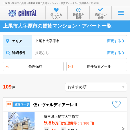
上尾市大字原市の賃貸・不動産情報で賃貸マンション・賃貸アパートなど賃貸物件の部屋探し
お部屋を探す
気になる
最近見た
保存中の
リスト
物件
条件
沿線・駅から
上尾市大字原市の賃貸マンション・アパート一覧
住所から
家賃相場から
上尾市大字原市
変更する
エリア
通勤通学時間から
詳細条件
指定なし
変更する
物件特集から
条件保存
物件新着メール
不動産会社から
TOP
109
件
仮）ヴェルディアーレⅡ
PR
賃貸コーポ
埼玉県上尾市大字原市
9.85
万円
(管理費等：3,300円)