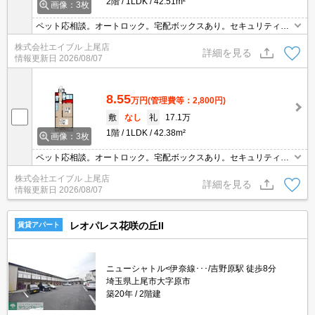
2階
1LDK
42.51m²
画像：3枚
ペット応相談。オートロック。宅配ボックスあり。セキュリティシ
ステム付き。内見予約受付中。現地待ち合わせ、物件ご案内可能。
株式会社エイブル 上尾店
オンライン内見対応可。
詳細を見る
情報更新日
2026/08/07
8.55
万円
(管理費等：2,800円)
敷
なし
礼
17.1万
1階
1LDK
42.38m²
画像：3枚
ペット応相談。オートロック。宅配ボックスあり。セキュリティシ
ステム付き。内見予約受付中。現地待ち合わせ、物件ご案内可能。
株式会社エイブル 上尾店
オンライン内見対応可。
詳細を見る
情報更新日
2026/08/07
レオパレス花咲の丘II
賃貸アパート
ニューシャトル<伊奈線･･･/吉野原駅 徒歩8分
埼玉県上尾市大字原市
築20年
2階建