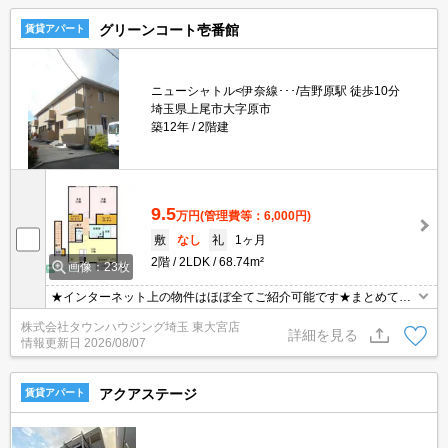
グリーンコート壱番館
賃貸アパート
ニューシャトル<伊奈線･･･/吉野原駅 徒歩10分
埼玉県上尾市大字原市
築12年
2階建
9.5
万円
(管理費等：6,000円)
敷
なし
礼
1ヶ月
2階
2LDK
68.74m²
画像：23枚
★インターネット上の物件はほぼ全てご紹介可能です★まとめてご
紹介致します★お部屋探しは情報量地域No１の★タウンハウジング
株式会社タウンハウジング埼玉 東大宮店
東大宮店まで★
詳細を見る
情報更新日
2026/08/07
アクアステージ
賃貸アパート