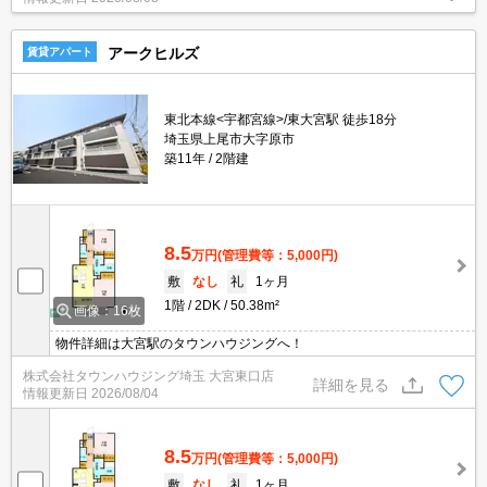
アークヒルズ
賃貸アパート
東北本線<宇都宮線>/東大宮駅 徒歩18分
埼玉県上尾市大字原市
築11年
2階建
8.5
万円
(管理費等：5,000円)
敷
なし
礼
1ヶ月
1階
2DK
50.38m²
画像：16枚
物件詳細は大宮駅のタウンハウジングへ！
株式会社タウンハウジング埼玉 大宮東口店
詳細を見る
情報更新日
2026/08/04
8.5
万円
(管理費等：5,000円)
敷
なし
礼
1ヶ月