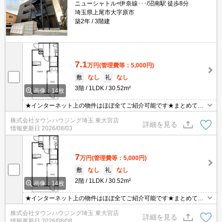
ニューシャトル<伊奈線･･･/沼南駅 徒歩8分
埼玉県上尾市大字原市
築2年
3階建
7.1
万円
(管理費等：5,000円)
敷
なし
礼
なし
3階
1LDK
30.52m²
画像：14枚
★インターネット上の物件はほぼ全てご紹介可能です★まとめてご
紹介致します★お部屋探しは情報量地域No１の★タウンハウジング
株式会社タウンハウジング埼玉 東大宮店
東大宮店まで★
詳細を見る
情報更新日
2026/08/03
7
万円
(管理費等：5,000円)
敷
なし
礼
なし
2階
1LDK
30.52m²
画像：14枚
★インターネット上の物件はほぼ全てご紹介可能です★まとめてご
紹介致します★お部屋探しは情報量地域No１の★タウンハウジング
株式会社タウンハウジング埼玉 東大宮店
東大宮店まで★
詳細を見る
情報更新日
2026/08/08