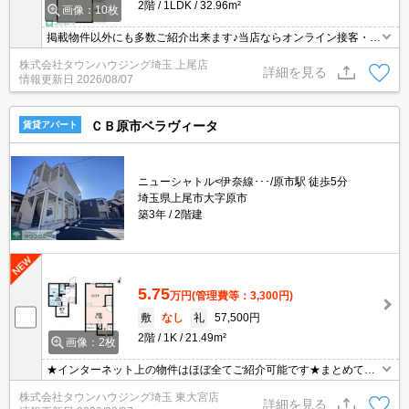
2階
1LDK
32.96m²
画像：10枚
掲載物件以外にも多数ご紹介出来ます♪当店ならオンライン接客・内
見可能です！メールでのお問い合わせの際は、電話番号も記載頂き
株式会社タウンハウジング埼玉 上尾店
ますとスムーズに御対応できます♪
詳細を見る
情報更新日
2026/08/07
ＣＢ原市ベラヴィータ
賃貸アパート
ニューシャトル<伊奈線･･･/原市駅 徒歩5分
埼玉県上尾市大字原市
築3年
2階建
5.75
万円
(管理費等：3,300円)
敷
なし
礼
57,500円
2階
1K
21.49m²
画像：2枚
★インターネット上の物件はほぼ全てご紹介可能です★まとめてご
紹介致します★お部屋探しは情報量地域No１の★タウンハウジング
株式会社タウンハウジング埼玉 東大宮店
東大宮店まで★
詳細を見る