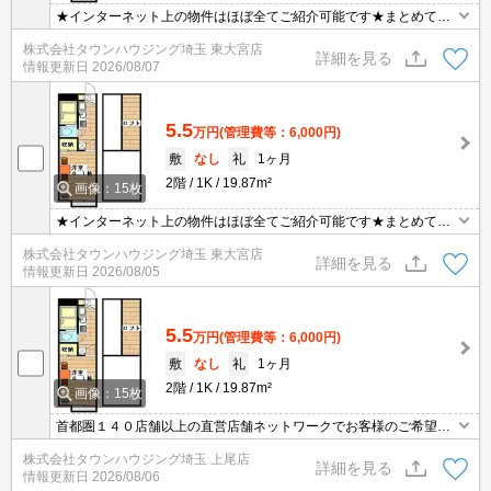
★インターネット上の物件はほぼ全てご紹介可能です★まとめてご
紹介致します★お部屋探しは情報量地域No１の★タウンハウジング
株式会社タウンハウジング埼玉 東大宮店
東大宮店まで★
詳細を見る
情報更新日
2026/08/07
5.5
万円
(管理費等：6,000円)
敷
なし
礼
1ヶ月
2階
1K
19.87m²
画像：15枚
★インターネット上の物件はほぼ全てご紹介可能です★まとめてご
紹介致します★お部屋探しは情報量地域No１の★タウンハウジング
株式会社タウンハウジング埼玉 東大宮店
東大宮店まで★
詳細を見る
情報更新日
2026/08/05
5.5
万円
(管理費等：6,000円)
敷
なし
礼
1ヶ月
2階
1K
19.87m²
画像：15枚
首都圏１４０店舗以上の直営店舗ネットワークでお客様のご希望に
合ったお部屋をお探しさせて頂きます☆賃貸市場に出ている情報を
株式会社タウンハウジング埼玉 上尾店
まとめてご紹介☆何でもご相談下さい♪
詳細を見る
情報更新日
2026/08/06