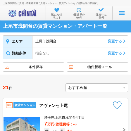
上尾市浅間台の賃貸・不動産情報で賃貸マンション・賃貸アパートなど賃貸物件の部屋探し
お部屋を探す
気になる
最近見た
保存中の
リスト
物件
条件
沿線・駅から
上尾市浅間台の賃貸マンション・アパート一覧
住所から
家賃相場から
上尾市浅間台
変更する
エリア
通勤通学時間から
詳細条件
指定なし
変更する
物件特集から
条件保存
物件新着メール
不動産会社から
TOP
21
件
アヴァンセ上尾
PR
賃貸マンション
埼玉県上尾市浅間台4丁目
7
万円
(管理費等：--)