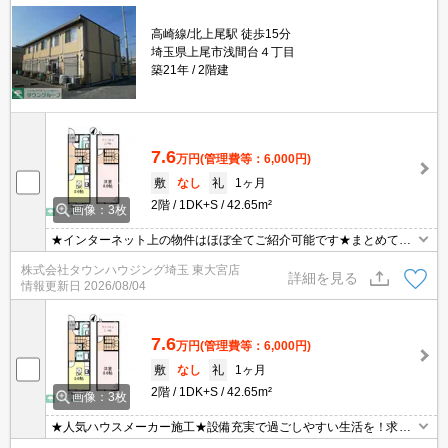
高崎線/北上尾駅 徒歩15分
埼玉県上尾市浅間台４丁目
築21年
2階建
7.6
万円
(管理費等：6,000円)
敷
なし
礼
1ヶ月
2階
1DK+S
42.65m²
画像：3枚
★インターネット上の物件はほぼ全てご紹介可能です★まとめてご
紹介致します★お部屋探しは情報量地域No１の★タウンハウジング
株式会社タウンハウジング埼玉 東大宮店
東大宮店まで★
詳細を見る
情報更新日
2026/08/04
7.6
万円
(管理費等：6,000円)
敷
なし
礼
1ヶ月
2階
1DK+S
42.65m²
画像：3枚
★人気ハウスメーカー施工★設備充実で過ごしやすい生活を！求め
られているものが詰まっている物件です！