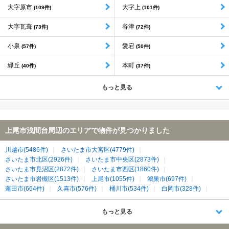
大字原市
大字上
(109件)
(101件)
大字瓦葺
谷津
(73件)
(72件)
小泉
愛宕
(57件)
(50件)
緑丘
本町
(40件)
(37件)
もっと見る
上尾市浅間台周辺のエリアで物件が見つかりました
川越市(5486件)
さいたま市大宮区(4779件)
さいたま市北区(2926件)
さいたま市中央区(2873件)
さいたま市見沼区(2872件)
さいたま市西区(1860件)
さいたま市岩槻区(1513件)
上尾市(1055件)
鴻巣市(697件)
蓮田市(664件)
久喜市(576件)
桶川市(534件)
白岡市(328件)
北本市(260件)
北足立郡伊奈町(191件)
比企郡川島町(51件)
もっと見る