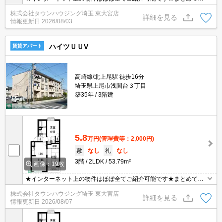
紹介致します★お部屋探しは情報量地域No１の★タウンハウジング
株式会社タウンハウジング埼玉 東大宮店
東大宮店まで★
詳細を見る
情報更新日
2026/08/03
ハイツＵＵV
賃貸アパート
高崎線/北上尾駅 徒歩16分
埼玉県上尾市浅間台３丁目
築35年
3階建
5.8
万円
(管理費等：2,000円)
敷
なし
礼
なし
3階
2LDK
53.79m²
画像：19枚
★インターネット上の物件はほぼ全てご紹介可能です★まとめてご
紹介致します★お部屋探しは情報量地域No１の★タウンハウジング
株式会社タウンハウジング埼玉 東大宮店
東大宮店まで★
詳細を見る
情報更新日
2026/08/07