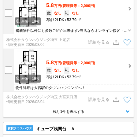
5.8
万円
(管理費等：2,000円)
敷
なし
礼
なし
3階
2LDK
53.79m²
画像：19枚
掲載物件以外にも多数ご紹介出来ます♪当店ならオンライン接客・内
見可能です！メールでのお問い合わせの際は、電話番号も記載頂き
株式会社タウンハウジング埼玉 上尾店
ますとスムーズに御対応できます♪
詳細を見る
情報更新日
2026/08/06
5.8
万円
(管理費等：2,000円)
敷
なし
礼
なし
3階
2LDK
53.79m²
画像：19枚
物件詳細は大宮駅のタウンハウジングへ！
株式会社タウンハウジング埼玉 大宮東口店
詳細を見る
情報更新日
2026/08/04
残り1件を表示する
キューブ浅間台 Ａ
賃貸テラスハウス