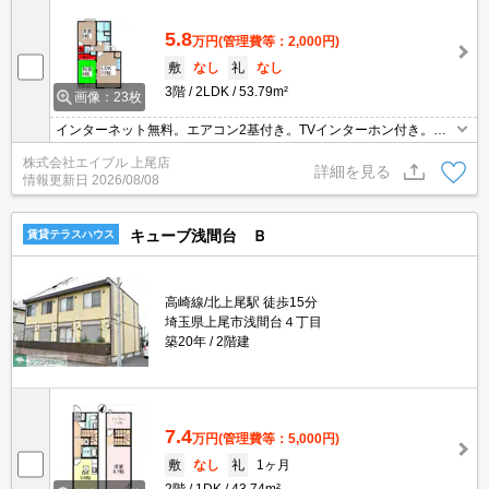
5.8
万円
(管理費等：2,000円)
敷
なし
礼
なし
3階
2LDK
53.79m²
画像：23枚
インターネット無料。エアコン2基付き。TVインターホン付き。オ
ンライン内見対応可。現地待ち合わせ、物件ご案内可能。
株式会社エイブル 上尾店
詳細を見る
情報更新日
2026/08/08
キューブ浅間台 Ｂ
賃貸テラスハウス
高崎線/北上尾駅 徒歩15分
埼玉県上尾市浅間台４丁目
築20年
2階建
7.4
万円
(管理費等：5,000円)
敷
なし
礼
1ヶ月
2階
1DK
43.74m²