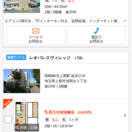
敷
7万
礼
なし
2DK
44.55m²
1階
3階建 築25年
エアコン1基付き。TVインターホン付き。追焚給湯。インターネット無
料。礼金なし。洗面化粧台付き。角部屋。クローゼット付。バルコニー。
初期費用カード払い可。
メールで
電話で
お問合せ
お問合せ
レオパレスヴィレッジ パル
賃貸アパート
高崎線/北上尾駅 徒歩11分
埼玉県上尾市浅間台２丁目
築23年
2階建
5.6
万円
(管理費等：6,000円)
敷
なし
礼
1ヶ月
2階
1K
19.87m²
画像：15枚