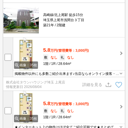
高崎線/北上尾駅 徒歩15分
埼玉県上尾市浅間台３丁目
築21年
2階建
5.8
万円
(管理費等：3,000円)
敷
なし
礼
なし
1階
1R
28.64m²
画像：35枚
掲載物件以外にも多数ご紹介出来ます♪当店ならオンライン接客・内
見可能です！メールでのお問い合わせの際は、電話番号も記載頂き
株式会社タウンハウジング埼玉 上尾店
ますとスムーズに御対応できます♪
詳細を見る
情報更新日
2026/08/04
5.8
万円
(管理費等：3,000円)
敷
なし
礼
なし
1階
1R
28.64m²
画像：35枚
★インターネット上の物件はほぼ全てご紹介可能です★まとめてご