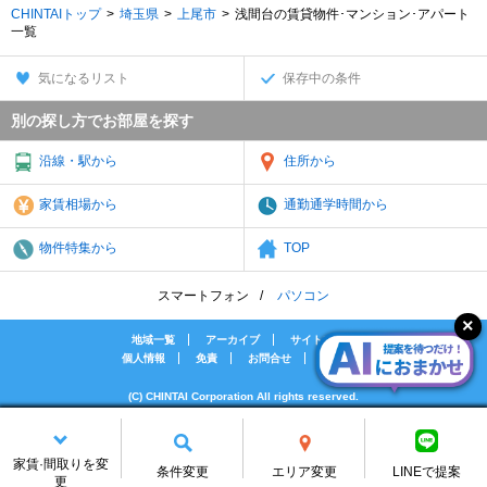
CHINTAIトップ
埼玉県
上尾市
浅間台の賃貸物件･マンション･アパート
一覧
気になるリスト
保存中の条件
別の探し方でお部屋を探す
沿線・駅から
住所から
家賃相場から
通勤通学時間から
物件特集から
TOP
スマートフォン
パソコン
地域一覧
アーカイブ
サイトマップ
個人情報
免責
お問合せ
会社案内
(C) CHINTAI Corporation All rights reserved.
[PR]賃貸物件の疑問解決！教えてエイブルAGENT
[PR]賃貸生活の工夫を紹介！CHINTAI情報局
家賃·間取りを変
[PR]女性の賃貸生活を応援！Woman.CHINTAI
条件変更
エリア変更
LINEで提案
更