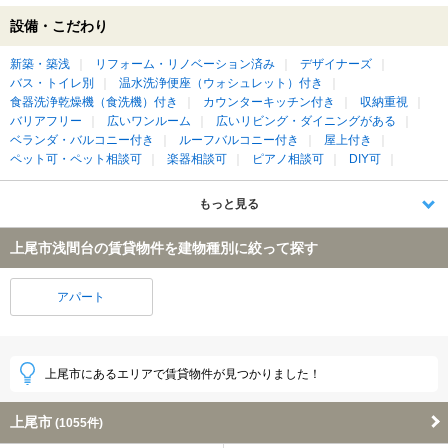
設備・こだわり
新築・築浅
リフォーム・リノベーション済み
デザイナーズ
バス・トイレ別
温水洗浄便座（ウォシュレット）付き
食器洗浄乾燥機（食洗機）付き
カウンターキッチン付き
収納重視
バリアフリー
広いワンルーム
広いリビング・ダイニングがある
ベランダ・バルコニー付き
ルーフバルコニー付き
屋上付き
ペット可・ペット相談可
楽器相談可
ピアノ相談可
DIY可
もっと見る
上尾市浅間台の賃貸物件を建物種別に絞って探す
アパート
上尾市にあるエリアで賃貸物件が見つかりました！
上尾市
(1055件)