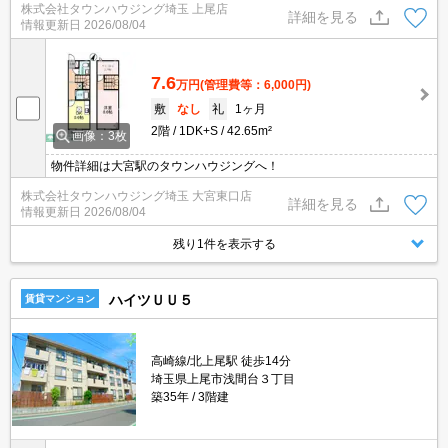
株式会社タウンハウジング埼玉 上尾店
詳細を見る
情報更新日
2026/08/04
7.6
万円
(管理費等：6,000円)
敷
なし
礼
1ヶ月
2階
1DK+S
42.65m²
画像：3枚
物件詳細は大宮駅のタウンハウジングへ！
株式会社タウンハウジング埼玉 大宮東口店
詳細を見る
情報更新日
2026/08/04
残り1件を表示する
ハイツＵＵ５
賃貸マンション
高崎線/北上尾駅 徒歩14分
埼玉県上尾市浅間台３丁目
築35年
3階建