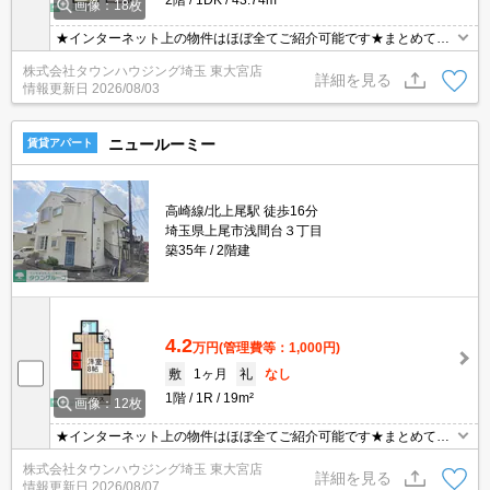
画像：18枚
★インターネット上の物件はほぼ全てご紹介可能です★まとめてご
紹介致します★お部屋探しは情報量地域No１の★タウンハウジング
株式会社タウンハウジング埼玉 東大宮店
東大宮店まで★
詳細を見る
情報更新日
2026/08/03
ニュールーミー
賃貸アパート
高崎線/北上尾駅 徒歩16分
埼玉県上尾市浅間台３丁目
築35年
2階建
4.2
万円
(管理費等：1,000円)
敷
1ヶ月
礼
なし
1階
1R
19m²
画像：12枚
★インターネット上の物件はほぼ全てご紹介可能です★まとめてご
紹介致します★お部屋探しは情報量地域No１の★タウンハウジング
株式会社タウンハウジング埼玉 東大宮店
東大宮店まで★
詳細を見る
情報更新日
2026/08/07