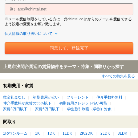
※メール受信制限をしている方は、@chintai.co.jpからのメールを受信できる
よう設定の変更をお願い致します。
個人情報の取り扱いについて
上尾市浅間台周辺の賃貸物件をテーマ・特集・間取りから探す
すべての特集を見る
初期費用・家賃
敷金礼金なし
初期費用が安い
フリーレント
仲介手数料無料
仲介手数料が家賃の55%以下
初期費用クレジット払い可能
家賃3万円以下
家賃5万円以下
学生割引制度（学割）対象
間取り
1R/ワンルーム
1K
1DK
1LDK
2K/2DK
2LDK
3LDK