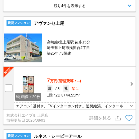
残り4件を表示する
アヴァンセ上尾
賃貸マンション
高崎線/北上尾駅 徒歩15分
埼玉県上尾市浅間台4丁目
築25年
3階建
7
万円
(管理費等：--)
敷
7万
礼
なし
1階
2DK
44.55m²
画像：20枚
エアコン1基付き。TVインターホン付き。追焚給湯。インターネッ
ト無料。礼金なし。洗面化粧台付き。角部屋。クローゼット付。バ
株式会社エイブル 上尾店
ルコニー。初期費用カード払い可。
詳細を見る
情報更新日
2026/08/03
ルネス・シーピーアール
賃貸マンション