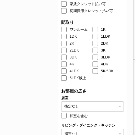
家賃クレジット払い可
初期費用クレジット払い可
間取り
ワンルーム
1K
1DK
1LDK
2K
2DK
2LDK
3K
3DK
3LDK
4K
4DK
4LDK
5K/5DK
5LDK以上
お部屋の広さ
居室
和室を含む
リビング・ダイニング・キッチン