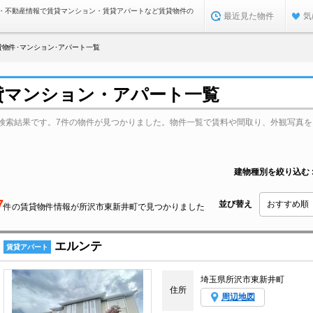
・不動産情報で賃貸マンション・賃貸アパートなど賃貸物件の
最近見た物件
気
物件･マンション･アパート一覧
貸マンション・アパート一覧
検索結果です。7件の物件が見つかりました。物件一覧で賃料や間取り、外観写真を
建物種別を絞り込む
7
並び替え
件の賃貸物件情報が所沢市東新井町で見つかりました
エルンテ
賃貸アパート
埼玉県所沢市東新井町
住所
周辺地図