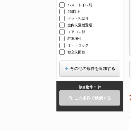
バス・トイレ別
2階以上
ペット相談可
室内洗濯機置場
エアコン付
駐車場付
オートロック
独立洗面台
その他の条件を追加する
-
該当物件
件
この条件で検索する