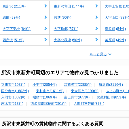
(211件)
(177件)
(10
東所沢
東所沢和田
大字上安松
(93件)
(90件)
(73件
緑町
若狭
大字山口
(64件)
(57件)
(54件)
大字下安松
大字松郷
喜多町
(51件)
(50件)
(49件)
西所沢
大字北秋津
美原町
もっと見る
所沢市東新井町周辺のエリアで物件が見つかりました
立川市(4193件)
小平市(2854件)
武蔵野市(2288件)
所沢市(2116件)
国分寺市(1802件)
東村山市(1611件)
東大和市(1190件)
ふじみ野市(118
入間市(1082件)
昭島市(1069件)
富士見市(877件)
武蔵村山市(853件)
志木市(513件)
西多摩郡瑞穂町(291件)
入間郡三芳町(37件)
所沢市東新井町の賃貸物件に関するよくある質問