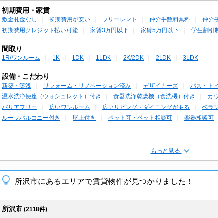
初期費用・家賃
敷金礼金なし
初期費用が安い
フリーレント
仲介手数料無料
仲介
初期費用クレジット払い可能
家賃3万円以下
家賃5万円以下
学生割引
間取り
1R/ワンルーム
1K
1DK
1LDK
2K/2DK
2LDK
3LDK
設備・こだわり
新築・築浅
リフォーム・リノベーション済み
デザイナーズ
バス・ト
温水洗浄便座（ウォシュレット）付き
食器洗浄乾燥機（食洗機）付き
カ
バリアフリー
広いワンルーム
広いリビング・ダイニングがある
ベラ
ルーフバルコニー付き
屋上付き
ペット可・ペット相談可
楽器相談可
もっと見る
所沢市にあるエリアで賃貸物件が見つかりました！
所沢市
(2118件)