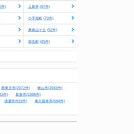
2件)
(97件)
上新井
)
(73件)
小手指町
(52件)
東狭山ケ丘
(45件)
弥生町
西東京市(2072件)
狭山市(2043件)
3件)
新座市(1088件)
清瀬市(633件)
東久留米市(594件)