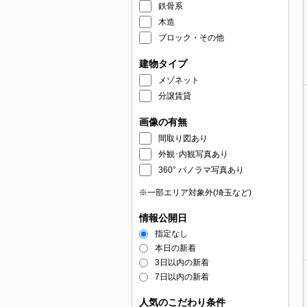
鉄骨系
木造
ブロック・その他
建物タイプ
メゾネット
分譲賃貸
画像の有無
間取り図あり
外観･内観写真あり
360° パノラマ写真あり
※一部エリア対象外(埼玉など)
情報公開日
指定なし
本日の新着
3日以内の新着
7日以内の新着
人気のこだわり条件