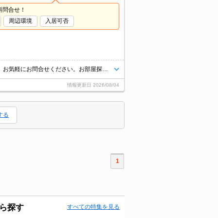
料問合せ！
周辺環境
入居可否
インターネット上の物件はほぼ全てご紹介可能。まとめてご紹介致します。お気軽にお問合せください。お部屋探しは情報量地域ナンバー1のタウンハウジングまで。
情報更新日
2026/08/04
する
1
ら探す
すべての特集を見る