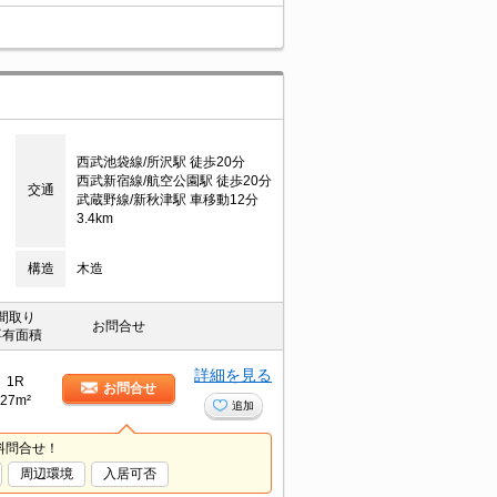
西武池袋線/所沢駅 徒歩20分
西武新宿線/航空公園駅 徒歩20分
交通
武蔵野線/新秋津駅 車移動12分
3.4km
構造
木造
間取り
お問合せ
専有面積
詳細を見る
1R
お問合せ
27m²
追加
料問合せ！
周辺環境
入居可否