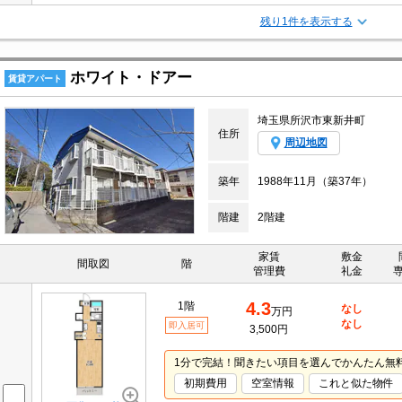
残り1件を表示する
ホワイト・ドアー
賃貸アパート
埼玉県所沢市東新井町
住所
周辺地図
築年
1988年11月（築37年）
階建
2階建
家賃
敷金
間取図
階
管理費
礼金
4.3
1階
なし
万円
なし
即入居可
3,500円
1分で完結！聞きたい項目を選んでかんたん無
初期費用
空室情報
これと似た物件