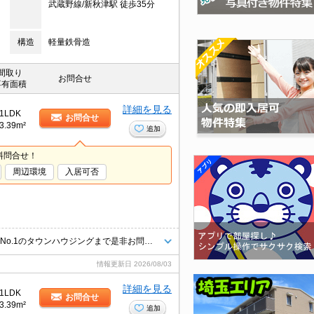
武蔵野線/新秋津駅 徒歩35分
構造
軽量鉄骨造
間取り
お問合せ
専有面積
詳細を見る
1LDK
お問合せ
3.39m²
追加
料問合せ！
周辺環境
入居可否
お客様のニーズに合わせて条件のいいお部屋を多数ご紹介できます♪情報数No.1のタウンハウジングまで是非お問い合わせください！
情報更新日
2026/08/03
詳細を見る
1LDK
お問合せ
3.39m²
追加