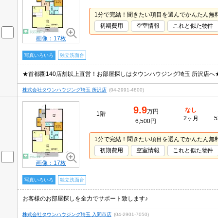
1分で完結！聞きたい項目を選んでかんたん無
初期費用
空室情報
これと似た物件
画像：17枚
写真いろいろ
独立洗面台
★首都圏140店舗以上直営！お部屋探しはタウンハウジング埼玉 所沢店へ
株式会社タウンハウジング埼玉 所沢店
(04-2991-4800)
9.9
なし
万円
1階
2ヶ月
5
6,500円
1分で完結！聞きたい項目を選んでかんたん無
初期費用
空室情報
これと似た物件
画像：17枚
写真いろいろ
独立洗面台
お客様のお部屋探しを全力でサポート致します♪
株式会社タウンハウジング埼玉 入間市店
(04-2901-7050)