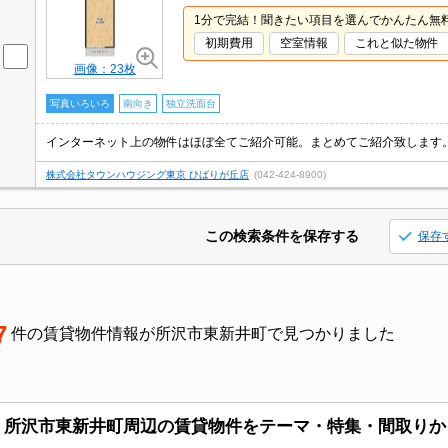
1分で完結！聞きたい項目を選んでかんたん無
初期費用
空室情報
これと似た物件
画像：23枚
写真いろいろ
南向き
独立洗面台
株式会社タウンハウジング東京 ひばりが丘店
(042-424-8900)
この検索条件を保存する
保存
7
件の賃貸物件情報が所沢市東新井町で見つかりました
所沢市東新井町周辺の賃貸物件をテーマ・特集・間取りか