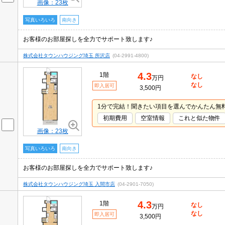
画像：23枚
写真いろいろ
南向き
お客様のお部屋探しを全力でサポート致します♪
株式会社タウンハウジング埼玉 所沢店
(04-2991-4800)
4.3
1階
なし
万円
なし
即入居可
3,500円
1分で完結！聞きたい項目を選んでかんたん無
初期費用
空室情報
これと似た物件
画像：23枚
写真いろいろ
南向き
お客様のお部屋探しを全力でサポート致します♪
株式会社タウンハウジング埼玉 入間市店
(04-2901-7050)
4.3
1階
なし
万円
なし
即入居可
3,500円