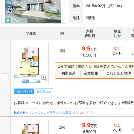
築年
2015年02月（築11年）
階建
2階建
家賃
敷金
間取図
階
管理費
礼金
9.9
なし
万円
1階
2ヶ月
5
6,500円
1分で完結！聞きたい項目を選んでかんたん無
初期費用
空室情報
これと似た物件
画像：17枚
写真いろいろ
独立洗面台
株式会社タウンハウジング埼玉 ふじみ野店
(049-264-7776)
9.9
なし
万円
1階
2ヶ月
5
6,500円