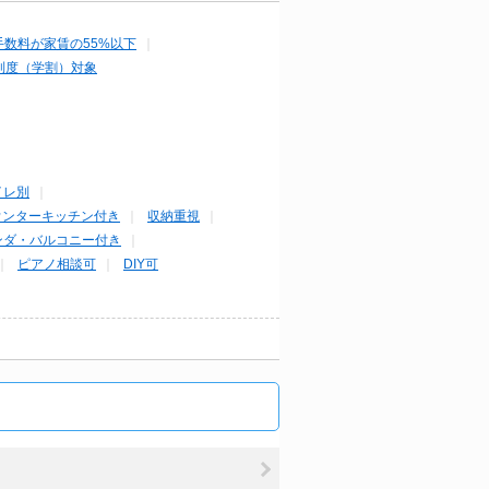
手数料が家賃の55%以下
制度（学割）対象
イレ別
ウンターキッチン付き
収納重視
ンダ・バルコニー付き
ピアノ相談可
DIY可