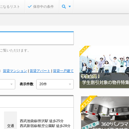
になるリスト
保存中の条件
ご覧いただけます。
賃貸マンション
|
賃貸アパート
|
賃貸一戸建て
表示件数
西武池袋線/所沢駅 徒歩25分
交通
西武新宿線/航空公園駅 徒歩28分