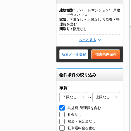
建物種別
アパート/マンション/一戸建
て・テラスハウス
家賃
下限なし ~ 上限なし 共益費・管
理費を含む
間取り
指定なし
もっと見る
新着メール登録
検索条件保存
物件条件の絞り込み
家賃
〜
共益費･管理費を含む
礼金なし
敷金・保証金なし
駐車場料金を含む