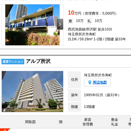
10
万円（管理費等：5,000円）
10万
10万
敷
礼
西武池袋線/所沢駅 徒歩10分
埼玉県所沢市寿町
2LDK / 59.28m² 1-2階 / 2階建 築33年
アルプ所沢
賃貸マンション
埼玉県所沢市寿町
住所
周辺地図
築年
1995年02月（築31年）
階建
13階建
家賃
敷金
間取図
階
管理費
礼金