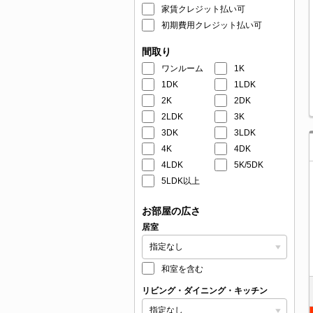
家賃クレジット払い可
初期費用クレジット払い可
間取り
ワンルーム
1K
1DK
1LDK
2K
2DK
2LDK
3K
3DK
3LDK
4K
4DK
4LDK
5K/5DK
5LDK以上
お部屋の広さ
居室
和室を含む
リビング・ダイニング・キッチン