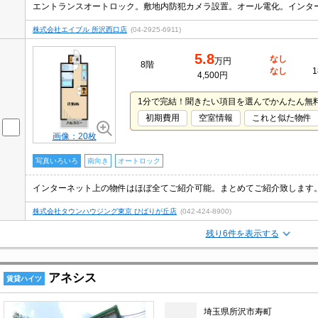
株式会社エイブル 所沢西口店
(04-2925-6911)
5.8
なし
万円
8階
なし
1
4,500円
1分で完結！聞きたい項目を選んでかんたん無
初期費用
空室情報
これと似た物件
画像：20枚
写真いろいろ
南向き
オートロック
株式会社タウンハウジング東京 ひばりが丘店
(042-424-8900)
残り6件を表示する
アネシス
賃貸ハイツ
埼玉県所沢市寿町