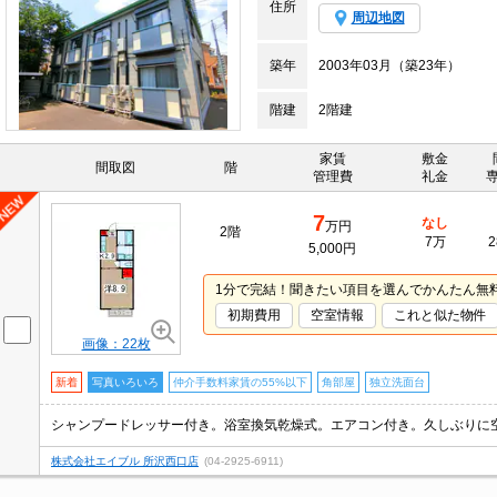
住所
周辺地図
築年
2003年03月（築23年）
階建
2階建
家賃
敷金
間取図
階
管理費
礼金
7
なし
万円
2階
7万
2
5,000円
1分で完結！聞きたい項目を選んでかんたん無
初期費用
空室情報
これと似た物件
画像：22枚
新着
写真いろいろ
仲介手数料家賃の55%以下
角部屋
独立洗面台
シャンプードレッサー付き。浴室換気乾燥式。エアコン付き。久しぶりに
株式会社エイブル 所沢西口店
(04-2925-6911)