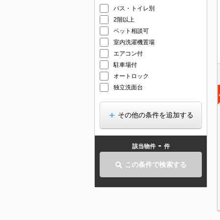
バス・トイレ別
2階以上
ペット相談可
室内洗濯機置場
エアコン付
駐車場付
オートロック
独立洗面台
その他の条件を追加する
-
該当物件
件
この条件で検索する