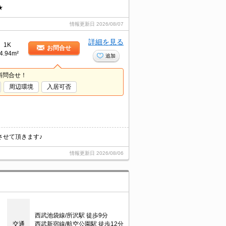
★
情報更新日
2026/08/07
詳細を見る
1K
お問合せ
4.94m²
追加
料問合せ！
周辺環境
入居可否
させて頂きます♪
情報更新日
2026/08/06
西武池袋線/所沢駅 徒歩9分
交通
西武新宿線/航空公園駅 徒歩12分