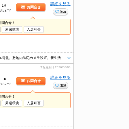
詳細を見る
1R
お問合せ
8.82m²
追加
料問合せ！
周辺環境
入居可否
インターネット無料使い放題。便利な宅配BOX。エレベーターあり。オール電化。敷地内防犯カメラ設置。新生活のスタートはここから。ぜひお問い合わせください。
情報更新日
2026/08/06
詳細を見る
1K
お問合せ
8.82m²
追加
料問合せ！
周辺環境
入居可否