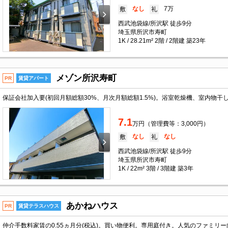
なし
7万
敷
礼
西武池袋線/所沢駅 徒歩9分
埼玉県所沢市寿町
1K / 28.21m² 2階 / 2階建 築23年
メゾン所沢寿町
PR
賃貸アパート
7.1
万円（管理費等：3,000円）
なし
なし
敷
礼
西武池袋線/所沢駅 徒歩9分
埼玉県所沢市寿町
1K / 22m² 3階 / 3階建 築3年
あかねハウス
PR
賃貸テラスハウス
仲介手数料家賃の0.55ヵ月分(税込)。買い物便利。専用庭付き。人気のファミリ