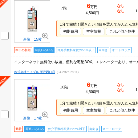
6
なし
万円
7階
なし
1
4,500円
1分で完結！聞きたい項目を選んでかんたん無
初期費用
空室情報
これと似た物件
画像：15枚
本日の新着
写真いろいろ
仲介手数料家賃の55%以下
南向き
オートロック
株式会社エイブル 所沢西口店
(04-2925-6911)
6
なし
万円
10階
なし
1
4,500円
1分で完結！聞きたい項目を選んでかんたん無
初期費用
空室情報
これと似た物件
画像：17枚
新着
写真いろいろ
仲介手数料家賃の55%以下
南向き
オートロック