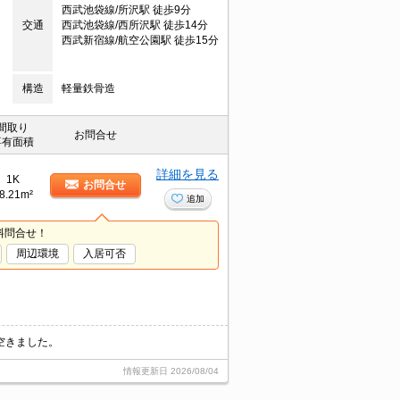
西武池袋線/所沢駅 徒歩9分
交通
西武池袋線/西所沢駅 徒歩14分
西武新宿線/航空公園駅 徒歩15分
構造
軽量鉄骨造
間取り
お問合せ
専有面積
詳細を見る
1K
お問合せ
8.21m²
追加
料問合せ！
周辺環境
入居可否
空きました。
情報更新日
2026/08/04