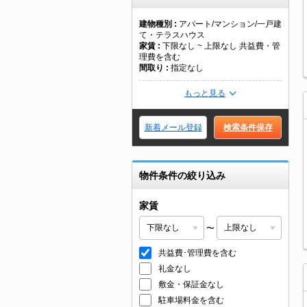
建物種別
アパート/マンション/一戸建
て・テラスハウス
家賃
下限なし ~ 上限なし 共益費・管
理費を含む
間取り
指定なし
もっと見る
新着メール登録
検索条件保存
物件条件の絞り込み
家賃
〜
共益費･管理費を含む
礼金なし
敷金・保証金なし
駐車場料金を含む