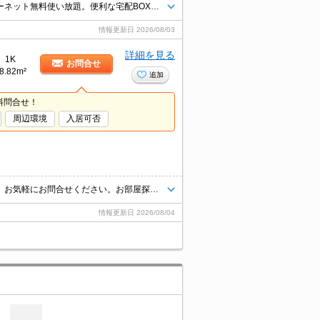
エントランスオートロック。敷地内防犯カメラ設置。オール電化。インターネット無料使い放題。便利な宅配BOX。新生活のスタートはここから。ぜひお問い合わせください。
情報更新日
2026/08/03
詳細を見る
1K
お問合せ
8.82m²
追加
料問合せ！
周辺環境
入居可否
インターネット上の物件はほぼ全てご紹介可能。まとめてご紹介致します。お気軽にお問合せください。お部屋探しは情報量地域ナンバー1のタウンハウジングまで。
情報更新日
2026/08/04