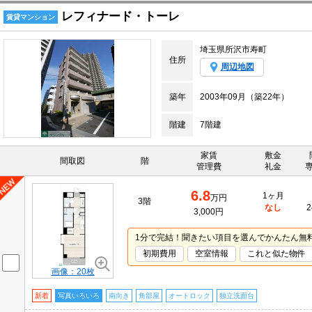
レフィナード・トーレ
賃貸マンション
埼玉県所沢市寿町
住所
周辺地図
築年
2003年09月（築22年）
階建
7階建
家賃
敷金
間取図
階
管理費
礼金
6.8
1ヶ月
万円
3階
なし
2
3,000円
1分で完結！聞きたい項目を選んでかんたん無
初期費用
空室情報
これと似た物件
画像：20枚
新着
写真いろいろ
南向き
角部屋
オートロック
独立洗面台