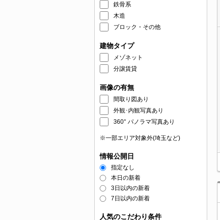
鉄骨系
木造
ブロック・その他
建物タイプ
メゾネット
分譲賃貸
画像の有無
間取り図あり
外観･内観写真あり
360° パノラマ写真あり
※一部エリア対象外(埼玉など)
情報公開日
指定なし
本日の新着
3日以内の新着
7日以内の新着
人気のこだわり条件