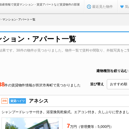
動産情報で賃貸マンション・賃貸アパートなど賃貸物件の部屋
最近見た物件
気
･マンション･アパート一覧
ンション・アパート一覧
結果です。38件の物件が見つかりました。物件一覧で賃料や間取り、外観写真をご
建物種別を絞り込む
38
並び替え
件の賃貸物件情報が所沢市寿町で見つかりました
アネシス
PR
賃貸ハイツ
シャンプードレッサー付き。浴室換気乾燥式。エアコン付き。久しぶりに空きま
7
万円（管理費等：5,000円）