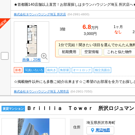
★首都圏140店舗以上直営！お部屋探しはタウンハウジング埼玉 所沢店へ
株式会社タウンハウジング埼玉 所沢店
(04-2991-4800)
6.8
1ヶ月
万円
3階
なし
2
3,000円
1分で完結！聞きたい項目を選んでかんたん無
初期費用
空室情報
これと似た物件
画像：20枚
新着
写真いろいろ
南向き
角部屋
オートロック
独立洗面台
☆掲載物件以外にも多数ご紹介出来ます☆ご希望のお部屋を全力でお探し
株式会社タウンハウジング埼玉 入間市店
(04-2901-7050)
Ｂｒｉｌｌｉａ Ｔｏｗｅｒ 所沢ロジュマン
賃貸マンション
埼玉県所沢市寿町
住所
周辺地図