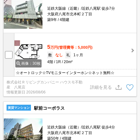
近鉄大阪線（近畿）/近鉄八尾駅 徒歩7分
大阪府八尾市北本町２丁目
築9年
4階建
5
万円
(管理費等：5,000円)
敷
なし
礼
1ヶ月
4階
1R
20m²
画像：30枚
☆オートロック☆TVモニターインターホン☆ネット無料☆
株式会社Ｒリビングカンパニー ハウスモ不動
詳細を見る
産 八尾店
情報更新日
2026/08/06
駅前コーポラス
賃貸マンション
近鉄大阪線（近畿）/近鉄八尾駅 徒歩4分
大阪府八尾市北本町２丁目
築50年
4階建