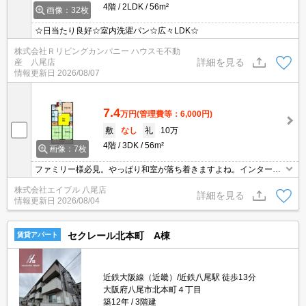
4階
2LDK
56m²
画像：32枚
☆日当たり良好☆室内洗濯パン☆広々LDK☆
株式会社Ｒリビングカンパニー ハウスモ不動
詳細を見る
産 八尾店
情報更新日
2026/08/07
7.4
万円
(管理費等：6,000円)
敷
なし
礼
10万
4階
3DK
56m²
画像：7枚
ファミリー様必見。やっぱり和室が落ち着きますよね。インターネ
ット無料で使い放題。買い物便利な立地ですよ～!!。駅近くでラクラ
株式会社エイブル 八尾店
ク便利。現地待ち合わせ、物件ご案内可能。ぜひお問い合わせくだ
詳細を見る
情報更新日
2026/08/04
さい!。
セクレール北本町 A棟
賃貸アパート
近鉄大阪線（近畿）/近鉄八尾駅 徒歩13分
大阪府八尾市北本町４丁目
築12年
3階建