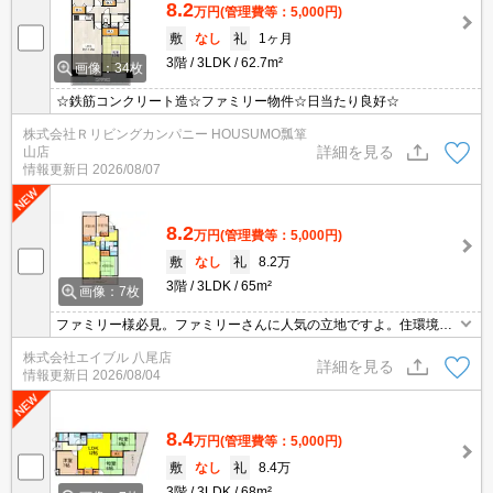
8.2
万円
(管理費等：5,000円)
敷
なし
礼
1ヶ月
3階
3LDK
62.7m²
画像：34枚
☆鉄筋コンクリート造☆ファミリー物件☆日当たり良好☆
株式会社Ｒリビングカンパニー HOUSUMO瓢箪
詳細を見る
山店
情報更新日
2026/08/07
8.2
万円
(管理費等：5,000円)
敷
なし
礼
8.2万
3階
3LDK
65m²
画像：7枚
ファミリー様必見。ファミリーさんに人気の立地ですよ。住環境を
あなたの目でお確かめください。ぜひお問合せください。
株式会社エイブル 八尾店
詳細を見る
情報更新日
2026/08/04
8.4
万円
(管理費等：5,000円)
敷
なし
礼
8.4万
3階
3LDK
68m²