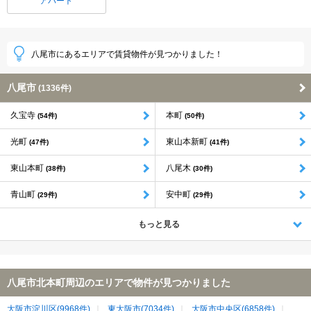
アパート
八尾市にあるエリアで賃貸物件が見つかりました！
八尾市
(1336件)
久宝寺
本町
(54件)
(50件)
光町
東山本新町
(47件)
(41件)
東山本町
八尾木
(38件)
(30件)
青山町
安中町
(29件)
(29件)
もっと見る
八尾市北本町周辺のエリアで物件が見つかりました
大阪市淀川区(9968件)
東大阪市(7034件)
大阪市中央区(6858件)