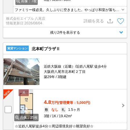
画像：7枚
ファミリー様必見。久しぶりに空きました。やっぱり和室が落ち着
きますよね。LDKのレイアウトはあなた次第。買い物便利な立地で
株式会社エイブル 八尾店
すよ～!!。駅近くでラクラク便利。ぜひお問い合わせください!。
詳細を見る
情報更新日
2026/08/04
残り2件を表示する
北本町プラザⅡ
賃貸マンション
近鉄大阪線（近畿）/近鉄八尾駅 徒歩4分
大阪府八尾市北本町２丁目
築29年
3階建
4.8
万円
(管理費等：5,000円)
敷
なし
礼
1.5ヶ月
3階
1K
19.42m²
画像：35枚
☆近鉄八尾駅徒歩4分☆周辺環境良好☆眺望良好☆