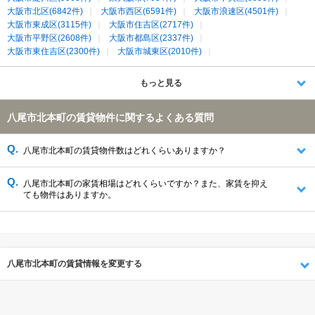
大阪市北区(6842件)
大阪市西区(6591件)
大阪市浪速区(4501件)
大阪市東成区(3115件)
大阪市住吉区(2717件)
大阪市平野区(2608件)
大阪市都島区(2337件)
大阪市東住吉区(2300件)
大阪市城東区(2010件)
大阪市生野区(1974件)
大阪市天王寺区(1958件)
大阪市阿倍野区(1646件)
八尾市(1360件)
堺市北区(1220件)
もっと見る
大東市(1187件)
大阪市旭区(1115件)
大阪市鶴見区(934件)
堺市東区(726件)
大阪市西成区(531件)
松原市(458件)
八尾市北本町の賃貸物件に関するよくある質問
羽曳野市(442件)
生駒市(367件)
香芝市(358件)
藤井寺市(317件)
柏原市(149件)
堺市美原区(137件)
北葛城郡王寺町(114件)
生駒郡三郷町(71件)
生駒郡平群町(32件)
八尾市北本町の賃貸物件数はどれくらいありますか？
北葛城郡上牧町(17件)
八尾市北本町の家賃相場はどれくらいですか？また、家賃を抑え
ても物件はありますか。
八尾市北本町の賃貸情報を変更する