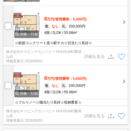
8
万円
(管理費等：5,000円)
敷
なし
礼
200,000円
4階
2LDK
55.08m²
画像：31枚
☆鉄筋コンクリート造☆駅チカ☆日当たり良好☆
株式会社Ｒリビングカンパニー HOUSUMO瓢箪
詳細を見る
山店
情報更新日
2026/08/02
8
万円
(管理費等：5,000円)
敷
なし
礼
200,000円
4階
2LDK
55.08m²
画像：31枚
☆フルリノベ☆陽当たり良好☆収納豊富☆
株式会社Ｒリビングカンパニー HOUSUMO瓢箪
詳細を見る
山店
情報更新日
2026/08/02