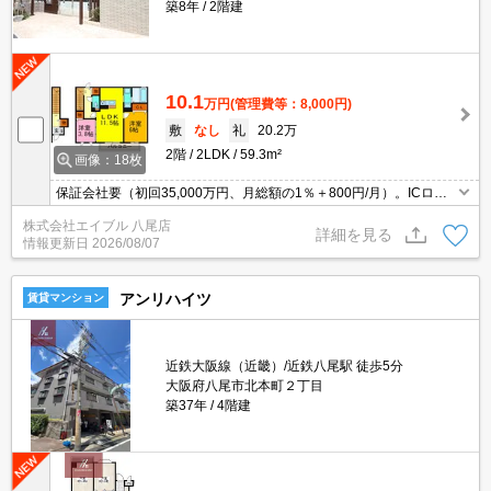
築8年
2階建
10.1
万円
(管理費等：8,000円)
敷
なし
礼
20.2万
2階
2LDK
59.3m²
画像：18枚
保証会社要（初回35,000万円、月総額の1％＋800円/月）。ICロッ
ク電池2,750円(契約時)。ファミリー様必見。買い物便利な立地です
株式会社エイブル 八尾店
よ～!!。駅近くでラクラク便利。ぜひお問合せください。
詳細を見る
情報更新日
2026/08/07
アンリハイツ
賃貸マンション
近鉄大阪線（近畿）/近鉄八尾駅 徒歩5分
大阪府八尾市北本町２丁目
築37年
4階建