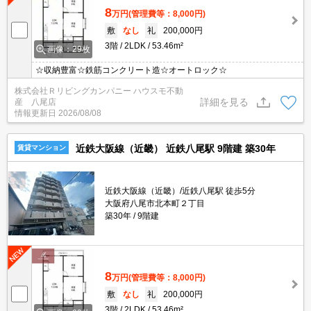
8
万円
(管理費等：8,000円)
敷
なし
礼
200,000円
3階
2LDK
53.46m²
画像：29枚
☆収納豊富☆鉄筋コンクリート造☆オートロック☆
株式会社Ｒリビングカンパニー ハウスモ不動
詳細を見る
産 八尾店
情報更新日
2026/08/08
近鉄大阪線（近畿） 近鉄八尾駅 9階建 築30年
賃貸マンション
近鉄大阪線（近畿）/近鉄八尾駅 徒歩5分
大阪府八尾市北本町２丁目
築30年
9階建
8
万円
(管理費等：8,000円)
敷
なし
礼
200,000円
3階
2LDK
53.46m²