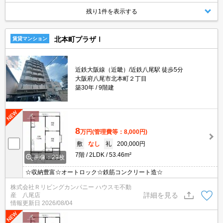
残り1件を表示する
北本町プラザⅠ
賃貸マンション
近鉄大阪線（近畿）/近鉄八尾駅 徒歩5分
大阪府八尾市北本町２丁目
築30年
9階建
8
万円
(管理費等：8,000円)
敷
なし
礼
200,000円
7階
2LDK
53.46m²
画像：29枚
☆収納豊富☆オートロック☆鉄筋コンクリート造☆
株式会社Ｒリビングカンパニー ハウスモ不動
詳細を見る
産 八尾店
情報更新日
2026/08/04