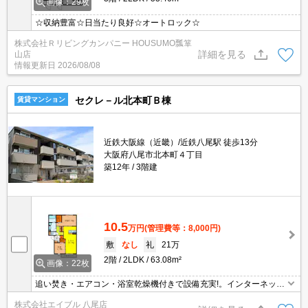
画像：29枚
☆収納豊富☆日当たり良好☆オートロック☆
株式会社Ｒリビングカンパニー HOUSUMO瓢箪
詳細を見る
山店
情報更新日
2026/08/08
セクレ－ル北本町Ｂ棟
賃貸マンション
近鉄大阪線（近畿）/近鉄八尾駅 徒歩13分
大阪府八尾市北本町４丁目
築12年
3階建
10.5
万円
(管理費等：8,000円)
敷
なし
礼
21万
2階
2LDK
63.08m²
画像：22枚
追い焚き・エアコン・浴室乾燥機付きで設備充実!。インターネット
無料。TVモニターホン有。温水洗浄便座付き。ペアガラス仕様。ウ
株式会社エイブル 八尾店
ォークインクローゼット付き。夢のある新婚生活をここから。見学