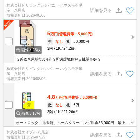
株式会社Ｒリビングカンパニー ハウスモ不動
詳細を見る
産 八尾店
情報更新日
2026/08/06
5
万円
(管理費等：5,000円)
敷
なし
礼
50,000円
3階
1K
24.2m²
画像：35枚
☆近鉄八尾駅徒歩4分☆周辺環境良好☆眺望良好☆
株式会社Ｒリビングカンパニー ハウスモ不動
詳細を見る
産 八尾店
情報更新日
2026/08/06
4.8
万円
(管理費等：5,000円)
敷
なし
礼
5万
3階
1K
21.26m²
画像：17枚
オートロック。退去時、ルームクリーニング料金33,000円。最上
階。バス・トイレ別。ぜひお問い合わせください!。
株式会社エイブル 八尾店
詳細を見る
情報更新日
2026/07/29