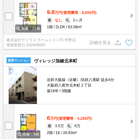
9.8
万円
(管理費等：8,000円)
敷
なし
礼
2ヶ月
1階
2LDK
63.08m²
画像：22枚
株式会社サイラス ホームメイトFC平野店
詳細を見る
情報更新日
2026/08/05
ヴィレッジ加綾北本町
賃貸マンション
近鉄大阪線（近畿）/近鉄八尾駅 徒歩4分
大阪府八尾市北本町２丁目
築18年
3階建
6
万円
(管理費等：4,200円)
敷
3.5万
礼
6万
2階
1K
26.83m²
画像：5枚