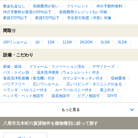
敷金礼金なし
初期費用が安い
フリーレント
仲介手数料無料
仲介手数料が家賃の55%以下
初期費用クレジット払い可能
家賃3万円以下
家賃5万円以下
学生割引制度（学割）対象
間取り
1R/ワンルーム
1K
1DK
1LDK
2K/2DK
2LDK
3LDK
設備・こだわり
新築・築浅
リフォーム・リノベーション済み
デザイナーズ
バス・トイレ別
温水洗浄便座（ウォシュレット）付き
食器洗浄乾燥機（食洗機）付き
カウンターキッチン付き
収納重視
バリアフリー
広いワンルーム
広いリビング・ダイニングがある
ベランダ・バルコニー付き
ルーフバルコニー付き
屋上付き
ペット可・ペット相談可
楽器相談可
ピアノ相談可
DIY可
もっと見る
八尾市北本町の賃貸物件を建物種別に絞って探す