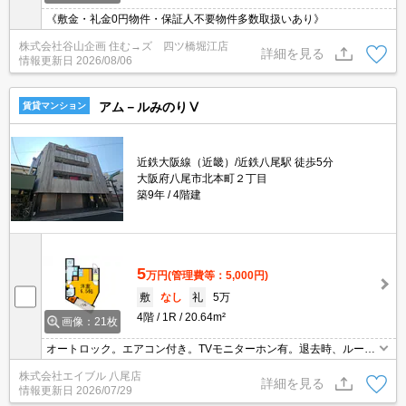
《敷金・礼金0円物件・保証人不要物件多数取扱いあり》
株式会社谷山企画 住む→ズ 四ツ橋堀江店
詳細を見る
情報更新日
2026/08/06
アム－ルみのりⅤ
賃貸マンション
近鉄大阪線（近畿）/近鉄八尾駅 徒歩5分
大阪府八尾市北本町２丁目
築9年
4階建
5
万円
(管理費等：5,000円)
敷
なし
礼
5万
4階
1R
20.64m²
画像：21枚
オートロック。エアコン付き。TVモニターホン有。退去時、ルーム
クリーニング料金33,000円。
株式会社エイブル 八尾店
詳細を見る
情報更新日
2026/07/29