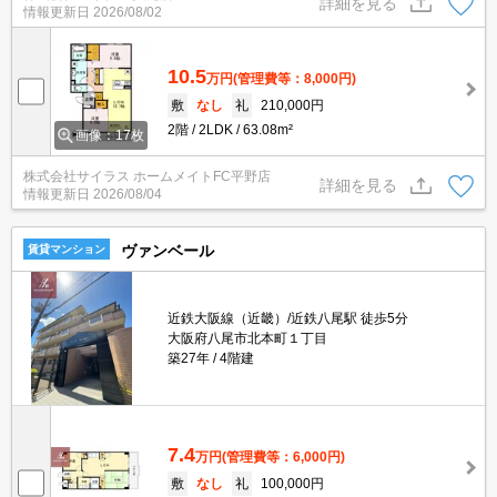
詳細を見る
情報更新日
2026/08/02
はお早めに。
10.5
万円
(管理費等：8,000円)
敷
なし
礼
210,000円
2階
2LDK
63.08m²
画像：17枚
株式会社サイラス ホームメイトFC平野店
詳細を見る
情報更新日
2026/08/04
ヴァンベール
賃貸マンション
近鉄大阪線（近畿）/近鉄八尾駅 徒歩5分
大阪府八尾市北本町１丁目
築27年
4階建
7.4
万円
(管理費等：6,000円)
敷
なし
礼
100,000円