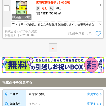
8
万円
(管理費等：5,000円)
敷
なし
礼
20万
4階
3DK
55.08m²
画像：23枚
ファミリー様必見。あなたの新生活を応援します。住環境をあなた
の目でお確かめください。ぜひお問合せください。
株式会社エイブル 八尾店
詳細を見る
情報更新日
2026/08/04
1
検索条件を変更する
八尾市北本町
変更する
エリア
詳細条件
指定なし
変更する