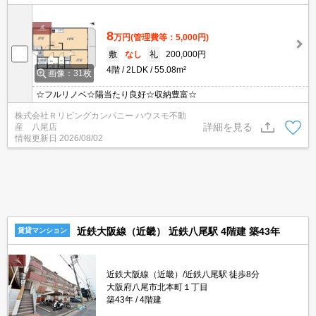
8
万円
(管理費等：5,000円)
敷
なし
礼
200,000円
4階
2LDK
55.08m²
画像：31枚
☆フルリノベ☆陽当たり良好☆収納豊富☆
株式会社Ｒリビングカンパニー ハウスモ不動
詳細を見る
産 八尾店
情報更新日
2026/08/02
近鉄大阪線（近畿） 近鉄八尾駅 4階建 築43年
賃貸マンション
近鉄大阪線（近畿）/近鉄八尾駅 徒歩8分
大阪府八尾市北本町１丁目
築43年
4階建