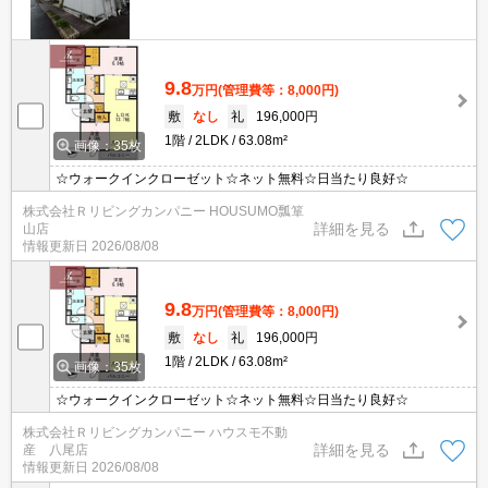
9.8
万円
(管理費等：8,000円)
敷
なし
礼
196,000円
1階
2LDK
63.08m²
画像：35枚
☆ウォークインクローゼット☆ネット無料☆日当たり良好☆
株式会社Ｒリビングカンパニー HOUSUMO瓢箪
詳細を見る
山店
情報更新日
2026/08/08
9.8
万円
(管理費等：8,000円)
敷
なし
礼
196,000円
1階
2LDK
63.08m²
画像：35枚
☆ウォークインクローゼット☆ネット無料☆日当たり良好☆
株式会社Ｒリビングカンパニー ハウスモ不動
詳細を見る
産 八尾店
情報更新日
2026/08/08