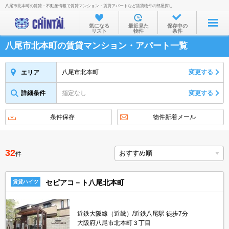
八尾市北本町の賃貸・不動産情報で賃貸マンション・賃貸アパートなど賃貸物件の部屋探し
お部屋を探す
気になる
最近見た
保存中の
リスト
物件
条件
沿線・駅から
八尾市北本町の賃貸マンション・アパート一覧
住所から
家賃相場から
八尾市北本町
変更する
エリア
通勤通学時間から
詳細条件
指定なし
変更する
物件特集から
条件保存
物件新着メール
不動産会社から
TOP
32
件
セピアコ－ト八尾北本町
賃貸ハイツ
近鉄大阪線（近畿）/近鉄八尾駅 徒歩7分
大阪府八尾市北本町３丁目