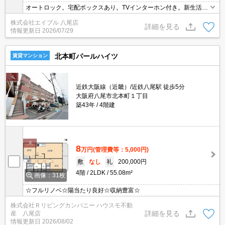
オートロック。宅配ボックスあり。TVインターホン付き。新生活の
スタートはここから。駅近くでラクラク便利。この部屋で一人暮ら
株式会社エイブル 八尾店
しをEnjoy。お問い合わせお待ちしております。
詳細を見る
情報更新日
2026/07/29
北本町パールハイツ
賃貸マンション
近鉄大阪線（近畿）/近鉄八尾駅 徒歩5分
大阪府八尾市北本町１丁目
築43年
4階建
8
万円
(管理費等：5,000円)
敷
なし
礼
200,000円
4階
2LDK
55.08m²
画像：31枚
☆フルリノベ☆陽当たり良好☆収納豊富☆
株式会社Ｒリビングカンパニー ハウスモ不動
詳細を見る
産 八尾店
情報更新日
2026/08/02