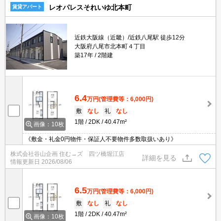
レオパレスそれいゆ北本町
賃貸アパート
近鉄大阪線（近畿）/近鉄八尾駅 徒歩12分
大阪府八尾市北本町４丁目
築17年
2階建
6.4
万円
(管理費等：6,000円)
敷
なし
礼
なし
1階
2DK
40.47m²
画像：10枚
《敷金・礼金0円物件・保証人不要物件多数取扱いあり》
株式会社谷山企画 住む→ズ 四ツ橋堀江店
詳細を見る
情報更新日
2026/08/06
6.5
万円
(管理費等：6,000円)
敷
なし
礼
なし
1階
2DK
40.47m²
画像：10枚