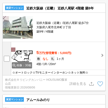
近鉄大阪線（近畿） 近鉄八尾駅 4階建 築9年
賃貸マンション
近鉄大阪線（近畿）/近鉄八尾駅 徒歩7分
大阪府八尾市北本町２丁目
築9年
4階建
5
万円
(管理費等：5,000円)
敷
なし
礼
1ヶ月
4階
1R
20m²
画像：30枚
☆オートロック☆TVモニターインターホン☆ネット無料☆
株式会社Ｒリビングカンパニー HOUSUMO瓢箪
詳細を見る
山店
情報更新日
2026/08/06
アムールみのり
賃貸マンション