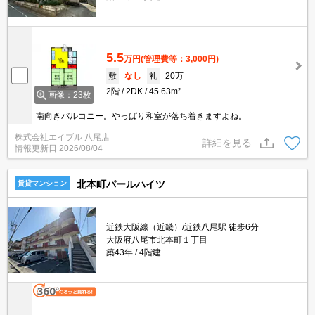
5.5
万円
(管理費等：3,000円)
敷
なし
礼
20万
2階
2DK
45.63m²
画像：23枚
南向きバルコニー。やっぱり和室が落ち着きますよね。
株式会社エイブル 八尾店
詳細を見る
情報更新日
2026/08/04
北本町パールハイツ
賃貸マンション
近鉄大阪線（近畿）/近鉄八尾駅 徒歩6分
大阪府八尾市北本町１丁目
築43年
4階建