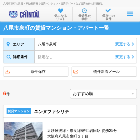
八尾市泉町の賃貸・不動産情報で賃貸マンション・賃貸アパートなど賃貸物件の部屋探し
お部屋を探す
気になる
最近見た
保存中の
リスト
物件
条件
沿線・駅から
八尾市泉町の賃貸マンション・アパート一覧
住所から
家賃相場から
八尾市泉町
変更する
エリア
通勤通学時間から
詳細条件
指定なし
変更する
物件特集から
条件保存
物件新着メール
不動産会社から
TOP
6
件
ユンヌファシリテ
賃貸マンション
近鉄難波線・奈良線/若江岩田駅 徒歩25分
大阪府八尾市泉町２丁目