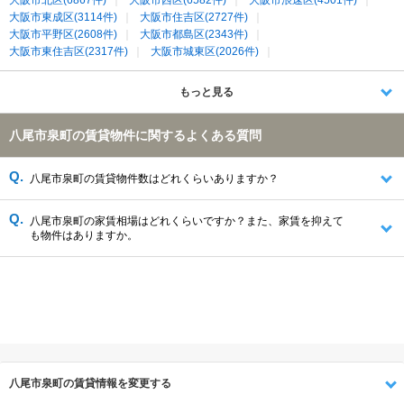
大阪市東成区(3114件)
大阪市住吉区(2727件)
大阪市平野区(2608件)
大阪市都島区(2343件)
大阪市東住吉区(2317件)
大阪市城東区(2026件)
大阪市生野区(1970件)
大阪市天王寺区(1955件)
大阪市阿倍野区(1650件)
八尾市(1354件)
堺市北区(1227件)
もっと見る
大東市(1188件)
大阪市旭区(1115件)
大阪市鶴見区(939件)
堺市東区(729件)
大阪市西成区(529件)
松原市(458件)
八尾市泉町の賃貸物件に関するよくある質問
羽曳野市(444件)
生駒市(367件)
香芝市(357件)
藤井寺市(326件)
柏原市(153件)
堺市美原区(138件)
北葛城郡王寺町(114件)
生駒郡三郷町(71件)
生駒郡平群町(32件)
八尾市泉町の賃貸物件数はどれくらいありますか？
北葛城郡上牧町(17件)
八尾市泉町の家賃相場はどれくらいですか？また、家賃を抑えて
も物件はありますか。
八尾市泉町の賃貸情報を変更する