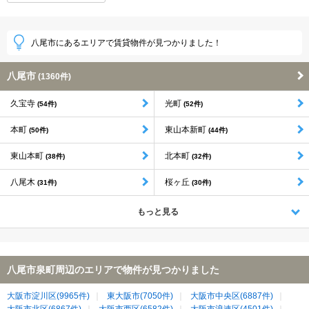
八尾市にあるエリアで賃貸物件が見つかりました！
八尾市
(1360件)
久宝寺
光町
(54件)
(52件)
本町
東山本新町
(50件)
(44件)
東山本町
北本町
(38件)
(32件)
八尾木
桜ヶ丘
(31件)
(30件)
もっと見る
八尾市泉町周辺のエリアで物件が見つかりました
大阪市淀川区(9965件)
東大阪市(7050件)
大阪市中央区(6887件)
大阪市北区(6867件)
大阪市西区(6582件)
大阪市浪速区(4501件)