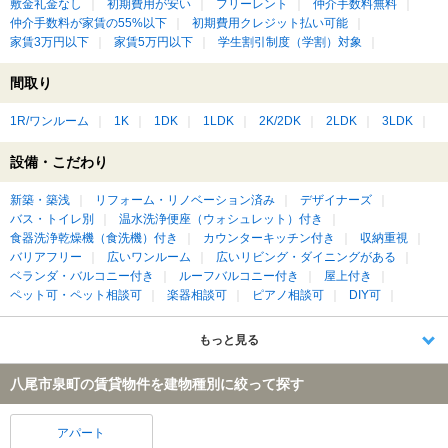
敷金礼金なし
初期費用が安い
フリーレント
仲介手数料無料
仲介手数料が家賃の55%以下
初期費用クレジット払い可能
家賃3万円以下
家賃5万円以下
学生割引制度（学割）対象
間取り
1R/ワンルーム
1K
1DK
1LDK
2K/2DK
2LDK
3LDK
設備・こだわり
新築・築浅
リフォーム・リノベーション済み
デザイナーズ
バス・トイレ別
温水洗浄便座（ウォシュレット）付き
食器洗浄乾燥機（食洗機）付き
カウンターキッチン付き
収納重視
バリアフリー
広いワンルーム
広いリビング・ダイニングがある
ベランダ・バルコニー付き
ルーフバルコニー付き
屋上付き
ペット可・ペット相談可
楽器相談可
ピアノ相談可
DIY可
もっと見る
八尾市泉町の賃貸物件を建物種別に絞って探す
アパート