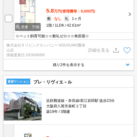
5.8
万円
(管理費等：9,000円)
敷
なし
礼
1ヶ月
1階
1LDK
42.61m²
画像：35枚
☆ペット飼育可能☆☆敷礼ゼロ☆☆角部屋☆
株式会社Ｒリビングカンパニー HOUSUMO瓢箪
詳細を見る
山店
情報更新日
2026/08/08
残り2件を表示する
プレ・リヴィエ－ル
賃貸マンション
近鉄難波線・奈良線/若江岩田駅 徒歩23分
大阪府八尾市泉町２丁目
築19年
3階建