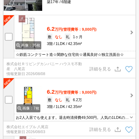
築17年
6階建
6.2
万円
(管理費等：9,000円)
敷
なし
礼
1ヶ月
3階
1LDK
42.35m²
画像：35枚
☆鉄筋コンクリート造☆閑静な住宅街☆通風良好☆独立洗面台☆
株式会社Ｒリビングカンパニー ハウスモ不動
詳細を見る
産 八尾店
情報更新日
2026/08/08
6.2
万円
(管理費等：9,000円)
敷
なし
礼
6.2万
3階
1LDK
42.35m²
画像：7枚
お2人入居でも使えます。退去時清掃費49,500円。人気の1LDKのお
部屋。LDKのレイアウトはあなた次第。閑静な住宅街。角部屋をお
株式会社エイブル 八尾店
探しの方に。ぜひお問い合わせください!。
詳細を見る
情報更新日
2026/08/03