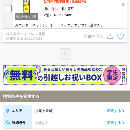
5
万円
(管理費等：5,000円)
敷
なし
礼
5万
2階
1R
31.74m²
画像：7枚
カウンターキッチン。オートロック。エアコン1基付き。
株式会社エイブル 八尾店
詳細を見る
情報更新日
2026/07/29
1
検索条件を変更する
八尾市泉町
変更する
エリア
詳細条件
指定なし
変更する